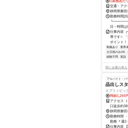
1業務あたり
交通・アク
静岡県磐田
勤務時間詳細
┗━━━━━
日・時間は校
仕事内容 
導です✨ 
ポイント！ 
制服あり
業界
土日祝のみOK
経験不問
英語
同じ企業の求人
アルバイト・パ
品出しス
エブリィビッ
時給1,26
アクセス 
口徒歩約38
静岡県磐田
勤務時間 ・
勤務 ＊週2
仕事内容 