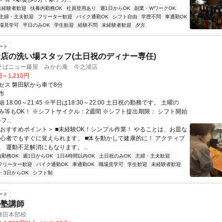
未経験者歓迎
扶養内勤務OK
社員登用あり
週1日からOK
副業・WワークOK
主婦・主夫歓迎
フリーター歓迎
バイク通勤OK
シフト自由
学歴不問
車通勤OK
場見学可
平日のみOK
学生歓迎
経験不問
未経験者歓迎
夕方
ート
店の洗い場スタッフ(土日祝のディナー専任)
そばニュー藤屋 みかわ庵 今之浦店
円～1,210円
セス 磐田駅から車で8分
市
18:00～21:45 ※平日は18:30～22:00 土日祝の勤務です。 土曜の
み等もOK！ ※シフトサイクル：2週間 ※シフト提出期限： シフト開始
...
＜おすすめポイント＞ ■未経験OK！シンプル作業！ やることは、お皿な
初心者でもすぐに覚えられます。 ■体を動かして健康的に！ アクティブ
 運動不足解消にもなります。...
内勤務OK
週1日からOK
1日4時間以内OK
土日祝のみOK
主婦・主夫歓迎
フリーター歓迎
バイク通勤OK
車通勤OK
職場見学可
学生歓迎
未経験者歓迎
・3日からOK
シフト制
ート
の塾講師
磐田本部校