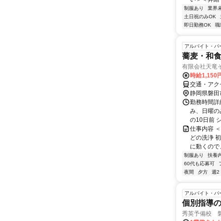
制服あり
業界
土日祝のみOK
即日勤務OK
職
アルバイト・パ
蕎麦・和食
有限会社天竜
時給1,150
交通・アク
静岡県磐田
勤務時間詳細 
み、日曜の
の10日前 シフ
仕事内容 
どの洗浄 
に動くので、
制服あり
扶養
60代も応募可
夜間
夕方
週2
アルバイト・パ
個別指導
秀英予備校 