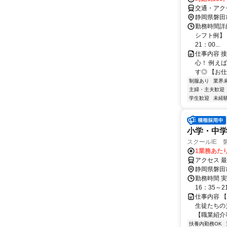
交通・アク
静岡県磐田
勤務時間詳細
シフト例】 ＜
21：00...
仕事内容 
心！ 例え
す◎ 【お仕
制服あり
業界
主婦・主夫歓迎
学生歓迎
未経
小学・中
スクールIE 
1業務あたり 
アクセス 
静岡県磐田
勤務時間 実
16：35～2
仕事内容 
生徒たちの
【職業紹介事
扶養内勤務OK