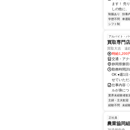
ます！ 売
しの他に、 
制服あり
扶養
学歴不問
車通勤
シフト制
アルバイト・パ
買取専門
買取大吉 遠鉄
時給1,20
交通・アク
静岡県磐田
勤務時間詳細
OK ●週
せていただき
仕事内容 ◇｡
ルが身につく
業界未経験者歓
主婦・主夫歓迎
経験不問
未経
正社員
農業協同組
JA遠州中央