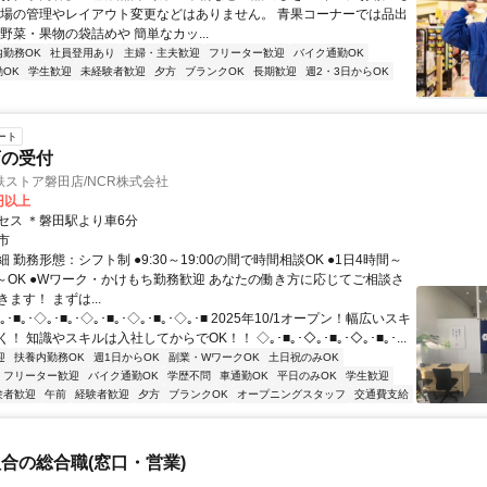
り場の管理やレイアウト変更などはありません。 青果コーナーでは品出
野菜・果物の袋詰めや 簡単なカッ...
内勤務OK
社員登用あり
主婦・主夫歓迎
フリーター歓迎
バイク通勤OK
OK
学生歓迎
未経験者歓迎
夕方
ブランクOK
長期歓迎
週2・3日からOK
ート
店の受付
ストア磐田店/NCR株式会社
0円以上
セス ＊磐田駅より車6分
市
 勤務形態：シフト制 ●9:30～19:00の間で時間相談OK ●1日4時間～
1日～OK ●Wワーク・かけもち勤務歓迎 あなたの働き方に応じてご相談さ
ます！ まずは...
･■｡･◇｡･■｡･◇｡･■｡･◇｡･■｡･◇｡･■ 2025年10/1オープン！幅広いスキ
！ 知識やスキルは入社してからでOK！！ ◇｡･■｡･◇｡･■｡･◇｡･■｡･...
迎
扶養内勤務OK
週1日からOK
副業・WワークOK
土日祝のみOK
フリーター歓迎
バイク通勤OK
学歴不問
車通勤OK
平日のみOK
学生歓迎
験者歓迎
午前
経験者歓迎
夕方
ブランクOK
オープニングスタッフ
交通費支給
合の総合職(窓口・営業)