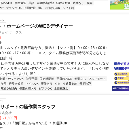
日のみOK
学生歓迎
英語
未経験者歓迎
経験者歓迎
残業なし
夜間
夕方
ブランクOK
長期歓迎
週2・3日からOK
シフト制
ート
ト・ホームページのWEBデザイナー
ジョイワークス
円
ト
 フルタイム勤務可能な方、優遇！ 【シフト例】 9：00～18：00 9：
30 9：00～17：00 等・・ ※フルタイム勤務は実働7時間30分となりま
計1時...
◆ 仕事内容 AIを活用したデザイン業務が中心です！ AIに指示を出しなが
間でクオリティの高いデザインを 制作していただきます。 「じっくり時
つを作る」よりも 限ら...
副業・WワークOK
学歴不問
固定時間制
平日のみOK
転勤なし
フルリモート
午前
経験者歓迎
ネイルOK
研修あり
夕方
交通費支給
長期歓迎
駅近5分以内
長期休暇あり
ピアスOK
土日祝休み
ート
作サポートの軽作業スタッフ
株式会社
円～1,300円
セス JR「磐田駅」から車で5分 ＊車通勤OK
市