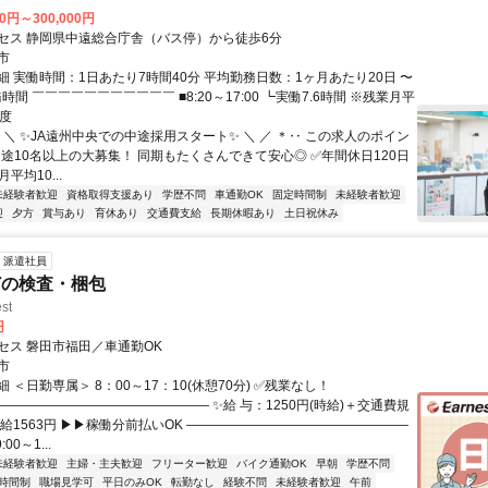
00円～300,000円
セス 静岡県中遠総合庁舎（バス停）から徒歩6分
市
細 実働時間：1日あたり7時間40分 平均勤務日数：1ヶ月あたり20日 〜
務時間 ￣￣￣￣￣￣￣￣￣￣￣ ■8:20～17:00 ┗実働7.6時間 ※残業月平
程度
 ＼ ✨JA遠州中央での中途採用スタート✨ ＼ ／ ＊‥ この求人のポイン
中途10名以上の大募集！ 同期もたくさんできて安心◎ ✅年間休日120日
平均10...
未経験者歓迎
資格取得支援あり
学歴不問
車通勤OK
固定時間制
未経験者歓迎
迎
夕方
賞与あり
育休あり
交通費支給
長期休暇あり
土日祝休み
派遣社員
どの検査・梱包
st
円
セス 磐田市福田／車通勤OK
市
 ＜日勤専属＞ 8：00～17：10(休憩70分) ✅残業なし！
―――――――――――――――― ✨給 与：1250円(時給)＋交通費規
業/時給1563円 ▶▶稼働分前払いOK ―――――――――――――――――
0～1...
未経験者歓迎
主婦・主夫歓迎
フリーター歓迎
バイク通勤OK
早朝
学歴不問
時間制
職場見学可
平日のみOK
転勤なし
経験不問
未経験者歓迎
午前