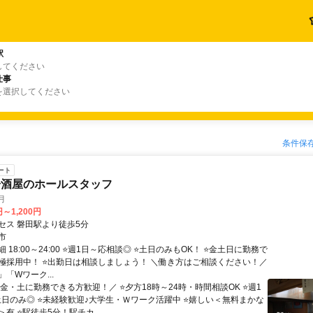
駅
してください
仕事
を選択してください
条件保
ート
居酒屋のホールスタッフ
月
円～1,200円
セス 磐田駅より徒歩5分
市
 18:00～24:00 ⭐週1日～応相談◎ ⭐土日のみもOK！ ⭐金土日に勤務で
極採用中！ ⭐出勤日は相談しましょう！ ＼働き方はご相談ください！／
「Wワーク...
金・土に勤務できる方歓迎！／ ⭐夕方18時～24時・時間相談OK ⭐週1
土日のみ◎ ⭐未経験歓迎♪大学生・Ｗワーク活躍中 ⭐嬉しい＜無料まかな
有 ⭐駅徒歩5分！駅チカ...