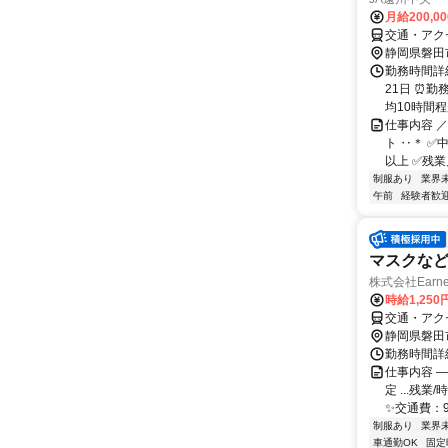
月給200,0
交通・アク
静岡県磐田
勤務時間詳
21日 ⏰勤
均10時間
仕事内容 ／
ト ‥＊ ✅
以上 ✅残業月
制服あり
業界
午前
経験者歓
マスクな
株式会社Earne
時給1,250
交通・アク
静岡県磐田
勤務時間詳細
仕事内容 ―
定 ...残
✨交通費：9:0
制服あり
業界
車通勤OK
固定