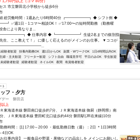
 1,750円以上（コマ 80分）
セス 市立磐田北小学校から徒歩6分
市
 総労働時間：1週あたり6時間40分 ┏━━━━━━┓ ◆ シフト例 ◆
━┛ ✅週1日・1コマ〜相談OK！ ✅17:00〜の短時間勤務 （勤務曜
舎により異なりま...
┏━━━━━━┓ ◆ 仕事内容 ◆ ┗━━━━━━┛ 生徒2名までの個別指
「先生、ここ教えて！」 に優しく応えるのがメインのお仕事。 ▼ココが
━━━━━━━━━━━...
未経験者歓迎
扶養内勤務OK
週1日からOK
副業・WワークOK
1日4時間以内OK
主婦・主夫歓迎
フリーター歓迎
シフト自由
職場見学可
平日のみOK
学生歓迎
未経験者歓迎
経験者歓迎
ネイルOK
夜間
有資格者歓迎
ート
タッフ・夕方
グデー 磐田店
0円以上
ＪＲ東海道本線 磐田南口徒歩約7分、ＪＲ東海道本線 御厨（静岡県）南
分、ＪＲ東海道本線 豊田町北口徒歩約44分 磐田駅(JR在来線)10分
市
勤務時間： [1] 17:00～20:00 ・最低勤務日数（週）：2日 ＊1日3時間
～4日OK
【お仕事内容】 一般食品や野菜・果物などの品出しを メインにお願いし