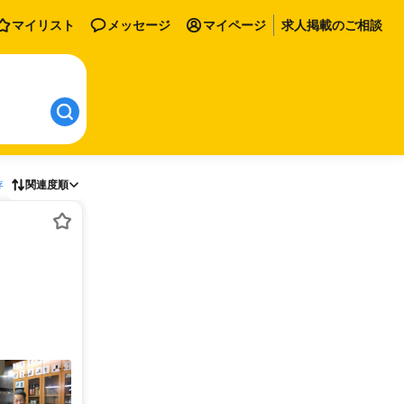
マイリスト
メッセージ
マイページ
求人掲載のご相談
存
関連度順