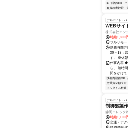
即日勤務OK
平
有資格者歓迎
アルバイト・パ
WEBサイ
株式会社エン
時給1,800
フルリモー
勤務時間詳細
30～18：
す。 ※休憩は
仕事内容 
ら、 短時
間をかけて1
扶養内勤務OK
交通費全額支給
フルタイム歓迎
アルバイト・パ
制御盤製
静岡エレック
時給1,100
交通・アク
静岡県磐田