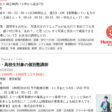
セス 城之崎西バス停から徒歩7分
市
 9：00～22：00 ☆1日3時間以上、週2日～OK 【実際働いている方の
主婦さん＞ 9：00‐14：00 10：00‐15：00 ＜学生さん＞17：00‐
接客・調理等をお任せ。 写真付きのマニュアルがあるので 初めてでも安
ば、盛り付け等も「あれ？」と思ったら すぐ写真と見比べて確認できま
事について】 お弁当の調理などの...
未経験者歓迎
扶養内勤務OK
副業・WワークOK
1日4時間以内OK
土日祝のみOK
フリーター歓迎
バイク通勤OK
シフト自由
学歴不問
車通勤OK
平日のみOK
験者歓迎
午前
経験者歓迎
夜間
月1シフト提出
夕方
アルバイト・パート
学・高校生対象の個別塾講師
磐田豊田校
2,000円～3,000円（コマ 90分）
最寄駅：豊田町駅
市
働時間：1時間30分/日 平均勤務日数：1ヶ月あたり4日～15日 平日
1：35 土曜 14：55～21：35
【服装】スーツ着用 勤務中の服装はスーツ着用です。 ビシッと決めて、
見本となる存在に！ この求人は職業紹介事業者による紹介求人です。
業者】 会社名：株式会社学研エ...
週1日からOK
1日4時間以内OK
土日祝のみOK
主婦・主夫歓迎
フリーター歓迎