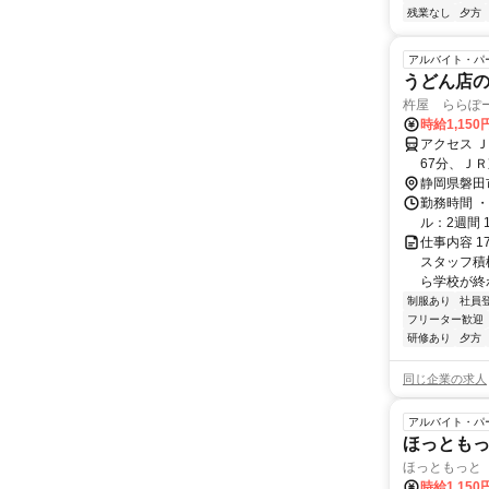
残業なし
夕方
アルバイト・パ
うどん店
杵屋 ららぽ
時給1,15
アクセス 
67分、Ｊ
静岡県磐田
勤務時間 ・
ル：2週間 1
仕事内容 
スタッフ積極
ら学校が終
制服あり
社員
フリーター歓迎
研修あり
夕方
同じ企業の求人
アルバイト・パ
ほっともっ
ほっともっと
時給1,15