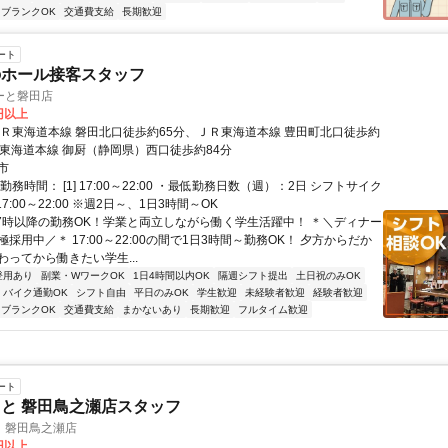
ブランクOK
交通費支給
長期歓迎
ート
のホール接客スタッフ
ーと磐田店
0円以上
ＪＲ東海道本線 磐田北口徒歩約65分、ＪＲ東海道本線 豊田町北口徒歩約
Ｒ東海道本線 御厨（静岡県）西口徒歩約84分
市
勤務時間： [1] 17:00～22:00 ・最低勤務日数（週）：2日 シフトサイク
7:00～22:00 ※週2日～、1日3時間～OK
17時以降の勤務OK！学業と両立しながら働く学生活躍中！ ＊＼ディナー
採用中／＊ 17:00～22:00の間で1日3時間～勤務OK！ 夕方からだか
わってから働きたい学生...
登用あり
副業・WワークOK
1日4時間以内OK
隔週シフト提出
土日祝のみOK
バイク通勤OK
シフト自由
平日のみOK
学生歓迎
未経験者歓迎
経験者歓迎
ブランクOK
交通費支給
まかないあり
長期歓迎
フルタイム歓迎
ート
と 磐田鳥之瀬店スタッフ
 磐田鳥之瀬店
0円以上