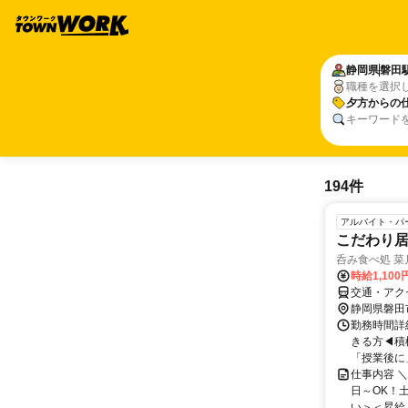
静岡県
磐田
職種を選択
夕方からの
キーワード
194件
アルバイト・パ
こだわり
呑み食べ処 菜
時給1,100
交通・アク
静岡県磐田
勤務時間詳細
きる方◀積
「授業後に」
仕事内容 ＼
日～OK！
い＞＜昇給＞