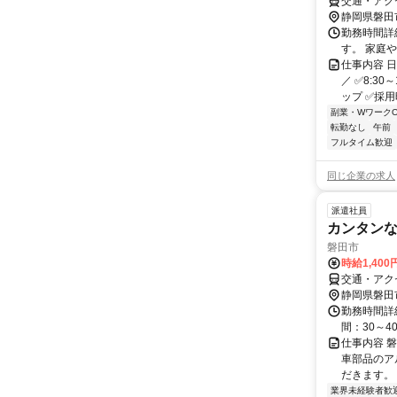
交通・アクセ
静岡県磐田
勤務時間詳細
す。 家庭
仕事内容 
／ ✅8:3
ップ ✅採用時
副業・WワークO
転勤なし
午前
フルタイム歓迎
同じ企業の求人
派遣社員
カンタン
磐田市
時給1,400
交通・アク
静岡県磐田
勤務時間詳細
間：30～4
仕事内容 
車部品のア
だきます。 
業界未経験者歓