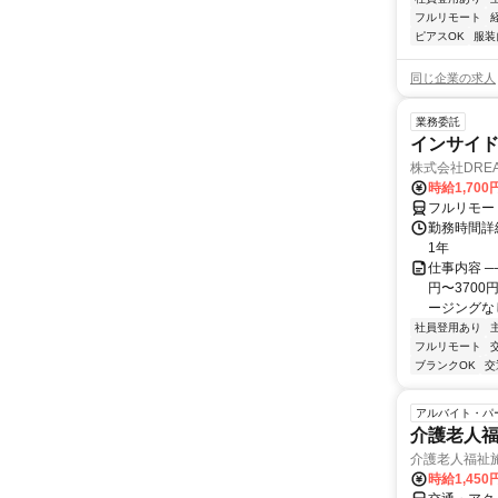
フルリモート
ピアスOK
服装
同じ企業の求人
業務委託
インサイ
株式会社DREA
時給1,700
フルリモー
勤務時間詳細
1年
仕事内容 ─
円〜370
ージングなし
社員登用あり
フルリモート
ブランクOK
交
アルバイト・パ
介護老人
介護老人福祉
時給1,450