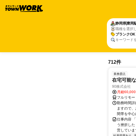
静岡県
豊岡
職種を選択
ブランクOK
キーワード
712件
業務委託
在宅可能
90株式会社
月給60,00
フルリモー
勤務時間詳
ますので、お
間帯を中心に
仕事内容 
う挫折したく
営しています
社員登用あり