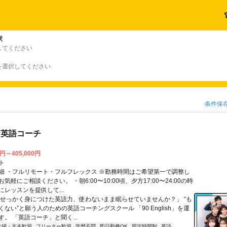
駅
してください
を選択してください
条件保
な英語コーチ
0円～405,000円
ト
細 ・フルリモート・フルフレックス ※勤務時間はご希望第一で調整し
気軽にご相談ください。 ・朝6:00〜10:00頃、夕方17:00〜24:00の時
レッスンを提供して...
「せっかく身につけた英語力、使わないまま眠らせていませんか？」 “も
ない”と願う人のための英語コーチングスクール 「90 English」を運
。 「英語コーチ」と聞く...
主婦・主夫歓迎
フリーター歓迎
学歴不問
即日勤務OK
固定時間制
英語