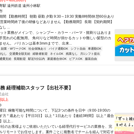
00円～400,000円
寄駅 遠州鉄道 遠州小林駅
市
間 【勤務時間】 朝勤 昼勤 夕勤 9:30～19:30 実働8時間/休憩60分あり
※営業時間終了後の研修などありません 【勤務期間】 長期 【契約期間】
 ...
カット業務がメインで、シャンプー・カラー・パーマ・髭剃りはありま
手荒れの心配無用。 角刈りなど時間が掛かるカットや難しい髪型のカ
せん。 バリカンは基本3mmまでで、出来...
副業・WワークOK
社会保険あり
バイク通勤OK
シフト自由
車通勤OK
勤なし
交通費全額支給
経験者歓迎
ネイルOK
残業なし
月1シフト提出
通費支給
長期歓迎
駅近5分以内
家庭都合休OK
ピアスOK
服装自由
務 経理補助スタッフ【出社不要】
式会社
2円以上
ト
日: 稼働可能な時間について、下記3つの条件を日中（9:00-19:00の
方 * 週あたり【平日3日】 以上 * 1日あたり【連続3時間】 以上 * 週合
以上...
 弊社のお客様よりご依頼いただいている経理代行サービスの業務を、完
ルリモートでお任せします。案件ごとに複数名でチームを組んで対応す