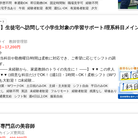
学歴不問
車通勤OK
即日勤務OK
固定時間制
職場見学可
経験不問
住宅手当あり
午前
経験者歓迎
夜間
週払いOK
有資格者歓迎
夕方
ート
】生徒宅へ訪問して小学生対象の学習サポート/理系科目メイン
ライ 教師管理部
円～17,200円
ト
担当科目や勤務曜日/時間は柔軟に対応でき、ご希望に応じてシフトの調
す。
【―― 未経験から、家庭教師のトライの先生に！ ――】 ▼▼ この求人
！ ▼▼ □得意な科目だけでOK！ □週1日・1時間～OK！柔軟シフト □Wワ
大歓迎！ □未経験...
副業・WワークOK
土日祝のみOK
主婦・主夫歓迎
シフト自由
平日のみOK
なし
経験不問
英語
未経験者歓迎
フルリモート
経験者歓迎
残業なし
研修あり
通費支給
シフト制
週4日以上OK
服装自由
ト専門店の美容師
 カインズ豊岡店