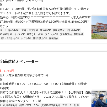
ス 浜松IC・磐田ICより車で20分
市
 8:30～17:30の間で要相談 勤務日数も相談可能 日勤帯中心の勤務で
やプライベートの予定に合わせた働き方も相談できます。
日勤中心・時間相談OK◎ ￣￣￣￣V￣￣￣￣￣￣￣￣￣ ＼求人のPOINT
0～17:30の間で相談OK ✅正看護師は時給1,600円 ✅土日祝は時給100円ア
から...
K
土日祝のみOK
主婦・主夫歓迎
車通勤OK
職場見学可
平日のみOK
経験者歓迎
ネイルOK
残業なし
夕方
ブランクOK
交通費支給
長期歓迎
週2・3日からOK
シフト制
週4日以上OK
服装自由
な部品供給オペレーター
円～1,750円
セス 天竜浜名湖線 敷地駅から車で5分
市
 勤務時間：8：00～17：00/19：00～4：00（実働8時間） 残業時
0時間/月
磐田市での新着求人！！ 男女問わず現場で活躍中！！ 【仕事内容】 自動
ルミ部品を加工する機械があり、 マニュアルに沿って操作をしていた
操作は非常にカンタン！ １．製...
迎
社員登用あり
副業・WワークOK
資格取得支援あり
フリーター歓迎