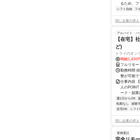
るため、フ
シフト自由
フ
同じ企業の求人
アルバイト・パ
【在宅】社
ど)
トライのオン
時給1,430
フルリモー
勤務時間 
整が可能で
仕事内容 
人のPOIN
ーク・副業に
週1日からOK
転勤なし
経験
在宅OK
シフト
同じ企業の求人
業務委託
完全リモー