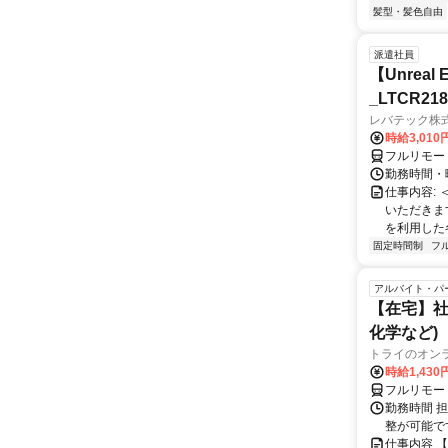
髪型・髪色自由
派遣社員
【Unre
_LTCR21
レバテック株
時給3,01
フルリモー
勤務時間・曜
仕事内容:
いただきます
を利用した各
固定時間制
フ
アルバイト・パ
【在宅】社
化学など)
トライのオン
時給1,430
フルリモー
勤務時間 
整が可能で
仕事内容 