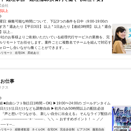
式会社
2円以上
ト
日: 稼働可能な時間について、下記3つの条件を日中（9:00-19:00の
方 * 週あたり【平日3日】 以上 * 1日あたり【連続3時間】 以上 * 週合
以上...
 弊社のお客様よりご依頼いただいている経理代行サービスの業務を、完
ルリモートでお任せします。案件ごとに複数名でチームを組んで対応す
ォローし合いながら働くことができます。...
ルリモート
在宅OK
昇給あり
たお仕事
リクス
ト
 ■自由シフト制(1日1時間～OK) ▶19:00〜24:00の ゴールデンタイム
平日だけ/土日だけなども調整自由 ▶初月のみ50時間以上の配信必須
／ 『声と想いでつながる、 新しい自分に出会える』 そんなライブ配信の
 ╭─────────･⭐･･───╮ ＼＼ ～ おすすめポイント！ ～ ／／
──ｖ─...
ルリモート
経験者歓迎
ネイルOK
在宅OK
完全歩合制
ピアスOK
服装自由