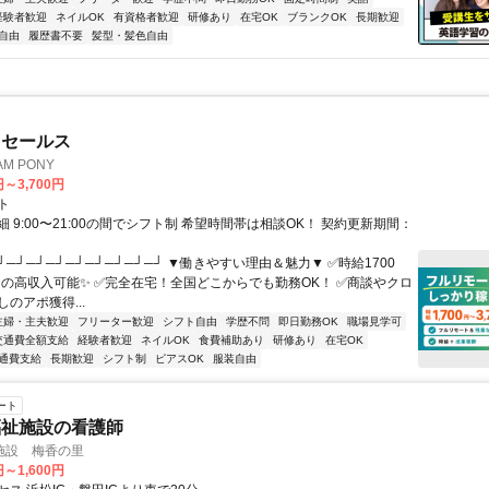
経験者歓迎
ネイルOK
有資格者歓迎
研修あり
在宅OK
ブランクOK
長期歓迎
自由
履歴書不要
髪型・髪色自由
ドセールス
M PONY
円～3,700円
ト
 9:00〜21:00の間でシフト制 希望時間帯は相談OK！ 契約更新期間：
┘─┘─┘─┘─┘─┘─┘─┘─┘ ▼働きやすい理由＆魅力▼ ✅時給1700
0円の高収入可能✨ ✅完全在宅！全国どこからでも勤務OK！ ✅商談やクロ
のアポ獲得...
主婦・主夫歓迎
フリーター歓迎
シフト自由
学歴不問
即日勤務OK
職場見学可
交通費全額支給
経験者歓迎
ネイルOK
食費補助あり
研修あり
在宅OK
通費支給
長期歓迎
シフト制
ピアスOK
服装自由
ート
福祉施設の看護師
施設 梅香の里
円～1,600円