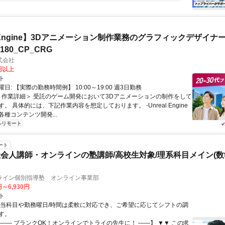
al Engine】3Dアニメーション制作業務のグラフィックデザイナ
8180_CP_CRG
式会社
0円以上
ト
日: 【実際の勤務時間例】 10:00～19:00 週3日勤務
 ＜作業詳細＞ 受託のゲーム開発において3Dアニメーションの制作をして
。 具体的には、下記作業内容を想定しております。 -Unreal Engine
種コンテンツ開発...
ルリモート
ート
会人講師・オンラインの塾講師/高校生対象/理系科目メイン(
ライン個別指導塾 オンライン事業部
円～6,930円
ト
担当科目や勤務曜日/時間は柔軟に対応でき、ご希望に応じてシフトの調
す。
【―― ブランクOK！オンラインでトライの先生に！ ――】 ▼▼ この求