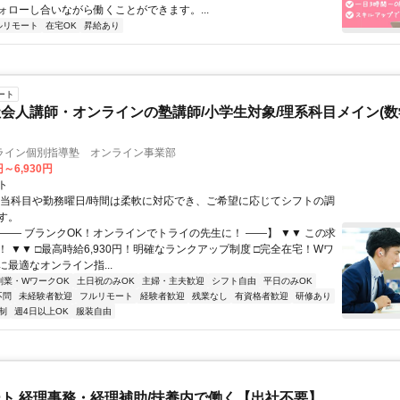
ォローし合いながら働くことができます。...
ルリモート
在宅OK
昇給あり
ート
会人講師・オンラインの塾講師/小学生対象/理系科目メイン(
ライン個別指導塾 オンライン事業部
円～6,930円
ト
担当科目や勤務曜日/時間は柔軟に対応でき、ご希望に応じてシフトの調
す。
【―― ブランクOK！オンラインでトライの先生に！ ――】 ▼▼ この求
T！ ▼▼ □最高時給6,930円！明確なランクアップ制度 □完全在宅！Wワ
最適なオンライン指...
副業・WワークOK
土日祝のみOK
主婦・主夫歓迎
シフト自由
平日のみOK
不問
未経験者歓迎
フルリモート
経験者歓迎
残業なし
有資格者歓迎
研修あり
制
週4日以上OK
服装自由
ト 経理事務・経理補助/扶養内で働く【出社不要】