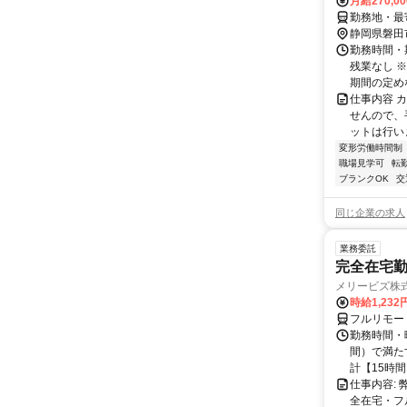
月給270,0
勤務地・最
静岡県磐田
勤務時間・期
残業なし 
期間の定めなし
仕事内容 
せんので、
ットは行いま
変形労働時間制
職場見学可
転
ブランクOK
交
同じ企業の求人
業務委託
完全在宅勤
メリービズ株
時給1,23
フルリモー
勤務時間・曜
間）で満たす
計【15時間】
仕事内容:
全在宅・フ