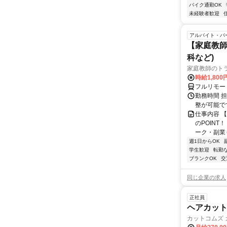
バイク通勤OK
未経験者歓迎
アルバイト・パ
【家庭教師
科など)
家庭教師のト
時給1,800
フルリモー
勤務時間 
整が可能で
仕事内容 
のPOINT
ーク・副業も
週1日からOK
学生歓迎
転勤
ブランクOK
交
同じ企業の求人
正社員
ヘアカッ
カットコムズ