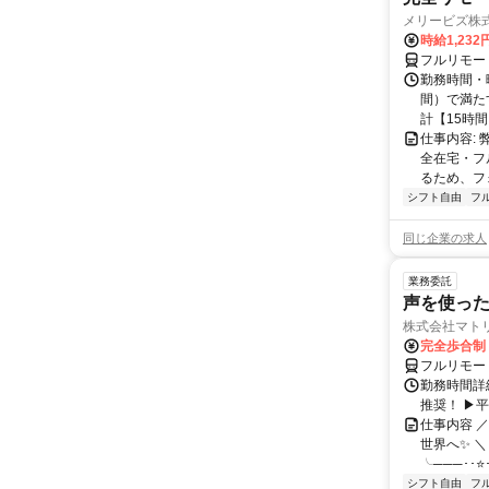
メリービズ株
時給1,23
フルリモー
勤務時間・曜
間）で満たす
計【15時間】
仕事内容:
全在宅・フ
るため、フ
シフト自由
フ
同じ企業の求人
業務委託
声を使っ
株式会社マト
完全歩合制
フルリモー
勤務時間詳細
推奨！ ▶
仕事内容 
世界へ✨ ＼
╰───･･⭐･
シフト自由
フ