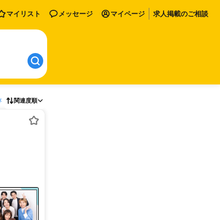
マイリスト
メッセージ
マイページ
求人掲載のご相談
存
関連度順