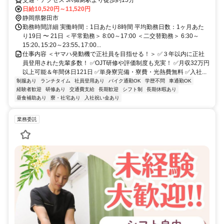
日給10,520円～11,520円
静岡県磐田市
勤務時間詳細 実働時間：1日あたり8時間 平均勤務日数：1ヶ月あた
り19日 〜 21日 ＜平常勤務＞ 8:00～17:00 ＜二交替勤務＞ 6:30～
15:20､15:20～23:55､17:00...
仕事内容 ＜ヤマハ発動機で正社員を目指せる！＞ ✅３年以内に正社
員登用された先輩多数！ ✅OJT研修や評価制度も充実！ ✅月収32万円
以上可能＆年間休日121日 ✅単身寮完備・寮費・光熱費無料 ✅入社...
制服あり
ランチタイム
社員登用あり
バイク通勤OK
学歴不問
車通勤OK
経験者歓迎
研修あり
交通費支給
長期歓迎
シフト制
長期休暇あり
昼食補助あり
寮・社宅あり
入社祝い金あり
業務委託