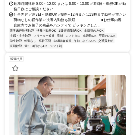
勤務時間詳細 8:00～12:00 または 8:00～13:00 ✅週3日～勤務OK ✅勤
務日数はご相談ください
仕事内容 ✅週3日～勤務OK ✅8時～12時または13時まで勤務 ✅重たい
荷物なしの軽作業 ✅扶養内勤務も歓迎 ‐‐―――――― ■お仕事内容...
倉庫内でお菓子の商品をハンディで ピッキングした...
業界未経験者歓迎
扶養内勤務OK
1日4時間以内OK
土日祝のみOK
主婦・主夫歓迎
フリーター歓迎
早朝
シフト自由
車通勤OK
平日のみOK
学生歓迎
転勤なし
経験不問
未経験者歓迎
午前
ネイルOK
交通費支給
長期歓迎
週2・3日からOK
シフト制
派遣社員