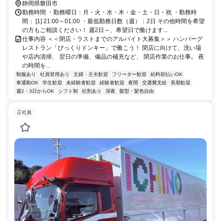
静岡県磐田市
勤務時間 ・勤務曜日：月・火・水・木・金・土・日・祝 ・勤務時
間： [1] 21:00～01:00 ・最低勤務日数（週）：2日 その他時間を希望
の方もご相談ください！ 週2日～、希望日で働けます...
仕事内容 ＜＜閉店・ラストまでのアルバイト大募集＞＞ ハンバーグ
レストラン「びっくりドンキー」で働こう！ 閉店に向けて、洗い場
や店内清掃、 翌日の準備、備品の補充など、 閉店作業のお仕事。 夜
の時間を...
制服あり
社員登用あり
主婦・主夫歓迎
フリーター歓迎
給料前払いOK
車通勤OK
学生歓迎
未経験者歓迎
経験者歓迎
夜間
交通費支給
長期歓迎
週2・3日からOK
シフト制
社割あり
深夜
髪型・髪色自由
正社員