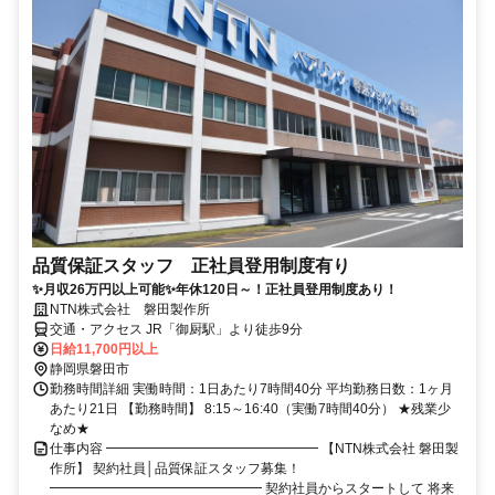
品質保証スタッフ 正社員登用制度有り
✨月収26万円以上可能✨年休120日～！正社員登用制度あり！
NTN株式会社 磐田製作所
交通・アクセス JR「御厨駅」より徒歩9分
日給11,700円以上
静岡県磐田市
勤務時間詳細 実働時間：1日あたり7時間40分 平均勤務日数：1ヶ月
あたり21日 【勤務時間】 8:15～16:40（実働7時間40分） ★残業少
なめ★
仕事内容 ━━━━━━━━━━━━━━━━ 【NTN株式会社 磐田製
作所】 契約社員│品質保証スタッフ募集！
━━━━━━━━━━━━━━━━ 契約社員からスタートして 将来