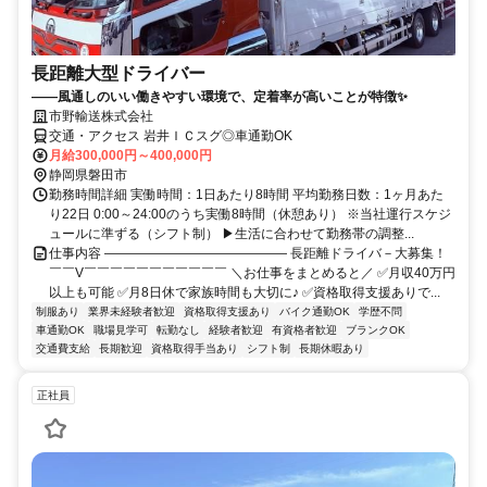
長距離大型ドライバー
――風通しのいい働きやすい環境で、定着率が高いことが特徴✨
市野輸送株式会社
交通・アクセス 岩井ＩＣスグ◎車通勤OK
月給300,000円～400,000円
静岡県磐田市
勤務時間詳細 実働時間：1日あたり8時間 平均勤務日数：1ヶ月あた
り22日 0:00～24:00のうち実働8時間（休憩あり） ※当社運行スケジ
ュールに準ずる（シフト制） ▶生活に合わせて勤務帯の調整...
仕事内容 ―――――――――――――― 長距離ドライバ－大募集！
￣￣V￣￣￣￣￣￣￣￣￣￣￣ ＼お仕事をまとめると／ ✅月収40万円
以上も可能 ✅月8日休で家族時間も大切に♪ ✅資格取得支援ありで...
制服あり
業界未経験者歓迎
資格取得支援あり
バイク通勤OK
学歴不問
車通勤OK
職場見学可
転勤なし
経験者歓迎
有資格者歓迎
ブランクOK
交通費支給
長期歓迎
資格取得手当あり
シフト制
長期休暇あり
正社員