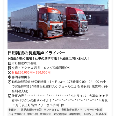
日用雑貨の長距離4tドライバー
✨自由が効く職場！仕事の見学可能！✨経験は問いません！
市野輸送株式会社
交通・アクセス 岩井ＩＣスグ◎車通勤OK
月給250,000円～350,000円
静岡県磐田市
勤務時間詳細 総労働時間：1ヶ月あたり176時間 0:00～24：00 の中
で実働8時間 24時間当社運行スケジュールによる ※休憩･残業有り(手
当別途支給)
仕事内容 *～*＊*～*＊*～*＊*～*＊*～*＊* 4tドライバ―大募集 ▶▶定
着率バツグンの働きやすさ！ *～*＊*～*＊*～*＊*～*＊*～*＊* ✨月収
35万円以上可能のフリー便 ✨月8日休...
制服あり
業界未経験者歓迎
ランチタイム
資格取得支援あり
フリーター歓迎
バイク通勤OK
学歴不問
車通勤OK
固定時間制
職場見学可
転勤なし
経験不問