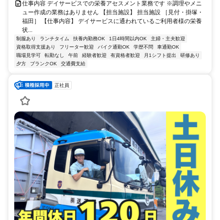
仕事内容 デイサービスでの栄養アセスメント業務です ※調理やメニ
ュー作成の業務はありません 【担当施設】 担当施設 ［見付・掛塚・
福田］ 【仕事内容】 デイサービスに通われているご利用者様の栄養
状...
制服あり
ランチタイム
扶養内勤務OK
1日4時間以内OK
主婦・主夫歓迎
資格取得支援あり
フリーター歓迎
バイク通勤OK
学歴不問
車通勤OK
職場見学可
転勤なし
午前
経験者歓迎
有資格者歓迎
月1シフト提出
研修あり
夕方
ブランクOK
交通費支給
正社員