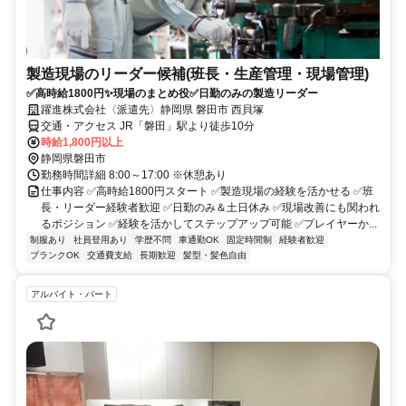
製造現場のリーダー候補(班長・生産管理・現場管理)
✅高時給1800円✨現場のまとめ役✅日勤のみの製造リーダー
躍進株式会社〈派遣先〉静岡県 磐田市 西貝塚
交通・アクセス JR「磐田」駅より徒歩10分
時給1,800円以上
静岡県磐田市
勤務時間詳細 8:00～17:00 ※休憩あり
仕事内容 ✅高時給1800円スタート ✅製造現場の経験を活かせる ✅班
長・リーダー経験者歓迎 ✅日勤のみ＆土日休み ✅現場改善にも関われ
るポジション ✅経験を活かしてステップアップ可能 ✅プレイヤーか...
制服あり
社員登用あり
学歴不問
車通勤OK
固定時間制
経験者歓迎
ブランクOK
交通費支給
長期歓迎
髪型・髪色自由
アルバイト・パート