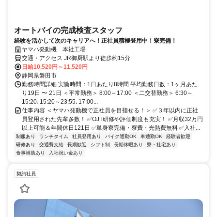
オートバイの完成検査スタッフ
経験を活かして次のキャリアへ！正社員積極登用中！寮完備！
ヤマハ発動機 本社工場
交通・アクセス JR御厨駅より徒歩約15分
日給10,520円～11,520円
静岡県磐田市
勤務時間詳細 実働時間：1日あたり8時間 平均勤務日数：1ヶ月あた
り19日 〜 21日 ＜平常勤務＞ 8:00～17:00 ＜二交替勤務＞ 6:30～
15:20､15:20～23:55､17:00...
仕事内容 ＜ヤマハ発動機で正社員を目指せる！＞ ✅３年以内に正社
員登用された先輩多数！ ✅OJT研修や評価制度も充実！ ✅月収32万円
以上可能＆年間休日121日 ✅単身寮完備・寮費・光熱費無料 ✅入社...
制服あり
ランチタイム
社員登用あり
バイク通勤OK
車通勤OK
経験者歓迎
研修あり
交通費支給
長期歓迎
シフト制
長期休暇あり
寮・社宅あり
食事補助あり
入社祝い金あり
契約社員