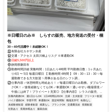
※日曜日のみ※ しらすの販売、地方発送の受付・梱
包
30～40代活躍中！未経験OK！
有限会社カネサン水産
交通・アクセス 太田川橋よりスグ ※車通勤OK
日給5,500円以上
静岡県磐田市
勤務時間詳細 実働時間：1日あたり4時間 平均勤務日数：1ヶ月あた
り4日 〜 5日 毎週日曜日 【 勤務時間 4時間 】 09：30～13：30 ✨毎
週勤務できる方大歓迎 ✨用事がある日のシフト調...
仕事内容 ✅休憩時間も時給あり！ ✅毎週日曜日のみ勤務。ダブルワー
クOK！ ✅接客経験なくてもOK ✅車通勤OK！通いやすい職場環境 ✅
午後には終了！プライベート充実◎ 【仕事内容】 シラスの販売、...
扶養内勤務OK
週1日からOK
1日4時間以内OK
主婦・主夫歓迎
フリーター歓迎
バイク通勤OK
学歴不問
車通勤OK
固定時間制
職場見学可
転勤なし
未経験者歓迎
経験者歓迎
残業なし
ブランクOK
交通費支給
長期歓迎
社割あり
長期休暇あり
服装自由