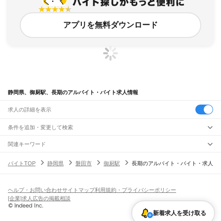
アプリを無料ダウンロード
静岡県、御厨駅、長期のアルバイト・バイト求人情報
求人の詳細を表示
条件を追加・変更して検索
市区町村を追加・変更
関連キーワード
完全在宅ワーク 全国
シール貼り 在宅
現在地周辺
ガチャガチャ
犬カフェ
静岡県
駅を追加・変更
バイトTOP
静岡県
磐田市
御厨駅
長期のアルバイト・バイト・求人
静岡県
すべて
静岡市
すべて
職種を追加・変更
JR東海道本線(東京～熱海)
葵区
駿河区
清水区
熱海駅
飲食・フードサービス
ヘルプ・お問い合わせ
サイトマップ
利用規約・プライバシーポリシー
浜松市
すべて
特徴を追加・変更
飲食・フードサービス
すべて
[企業]求人広告の掲載相談
JR身延線
中央区
浜名区
天竜区
ホールスタッフ
キッチンスタッフ
皿洗い・洗い場
精肉・鮮魚加工
給食調理
人気
富士駅
柚木駅
竪堀駅
入山瀬駅
富士根駅
源道寺駅
富士宮駅
西富士宮駅
沼久保駅
雇用形態を追加・変更
新着求人を受け取る
パン屋（ベーカリー）
フードカウンター販売員
バー（BAR）・バーテンダー
沼津市
熱海市
三島市
富士宮市
伊東市
島田市
富士市
磐田市
焼津市
掛川市
藤枝市
日払いOK
高校生歓迎
学生歓迎
深夜の仕事
髪型・髪色自由
ひげOK
ネイルOK
芝川駅
稲子駅