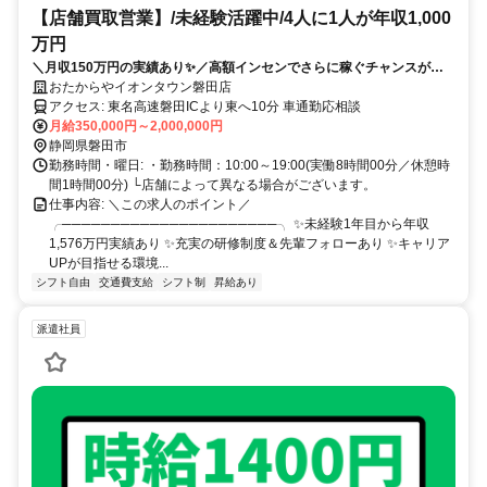
【店舗買取営業】/未経験活躍中/4人に1人が年収1,000
万円
＼月収150万円の実績あり✨／高額インセンでさらに稼ぐチャンスがあ
ります❗ ✨賞与年2回✨入社祝い金あり ✅テレアポなし！✅残業ほぼなし
おたからやイオンタウン磐田店
✅土日希望休もOK✅女性も活躍中✅研修サポートも充実❗
アクセス: 東名高速磐田ICより東へ10分 車通勤応相談
月給350,000円～2,000,000円
静岡県磐田市
勤務時間・曜日: ・勤務時間：10:00～19:00(実働8時間00分／休憩時
間1時間00分) └店舗によって異なる場合がございます。
仕事内容: ＼この求人のポイント／
╭──────────────────────╮ ✨未経験1年目から年収
1,576万円実績あり ✨充実の研修制度＆先輩フォローあり ✨キャリア
UPが目指せる環境...
シフト自由
交通費支給
シフト制
昇給あり
派遣社員