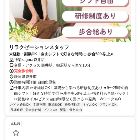
リラクゼーションスタッフ
未経験・副業OK！自由シフトで好きな時間に♪歩合50%以上✊
神楽kagura袋井店
交通・アクセス 袋井駅、御厨駅から車で10分
完全歩合制
静岡県袋井市
勤務時間詳細 自由出勤制
仕事内容 ⏩未経験OK！基礎から学べる研修制度あり ⏩9〜25時の自
由シフト！好きな時間で◎ ⏩歩合率50%以上+指名料も全額バック！
⏩髪色/ネイル/ピアス自由!制限なく働ける ⏩副業・WワークもO...
バイク通勤OK
学歴不問
車通勤OK
経験者歓迎
ネイルOK
ブランクOK
長期歓迎
完全歩合制
ピアスOK
髪型・髪色自由
正社員