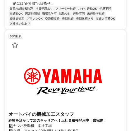
的には"正社員"も目指せ...
業界未経験者歓迎
社員登用あり
フリーター歓迎
バイク通勤OK
学歴不問
車通勤OK
固定時間制
職場見学可
転勤なし
経験不問
未経験者歓迎
経験者歓迎
ブランクOK
交通費支給
長期歓迎
長期休暇あり
友達と応募OK
入社祝い金あり
契約社員
オートバイの機械加工スタッフ
経験を活かして次のキャリアへ！正社員積極登用中！寮完備！
ヤマハ発動機 本社工場
交通・アクセス JR御厨駅より徒歩約15分