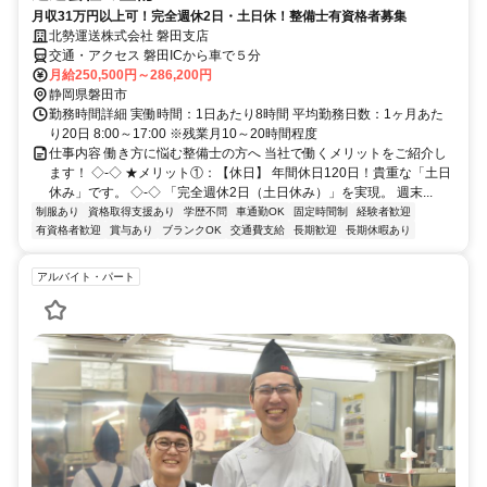
月収31万円以上可！完全週休2日・土日休！整備士有資格者募集
北勢運送株式会社 磐田支店
交通・アクセス 磐田ICから車で５分
月給250,500円～286,200円
静岡県磐田市
勤務時間詳細 実働時間：1日あたり8時間 平均勤務日数：1ヶ月あた
り20日 8:00～17:00 ※残業月10～20時間程度
仕事内容 働き方に悩む整備士の方へ 当社で働くメリットをご紹介し
ます！ ◇-◇ ★メリット①：【休日】 年間休日120日！貴重な「土日
休み」です。 ◇-◇ 「完全週休2日（土日休み）」を実現。 週末...
制服あり
資格取得支援あり
学歴不問
車通勤OK
固定時間制
経験者歓迎
有資格者歓迎
賞与あり
ブランクOK
交通費支給
長期歓迎
長期休暇あり
アルバイト・パート