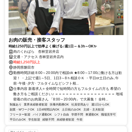
お肉の販売・接客スタッフ
時給1250円以上で効率よく稼げる♪週1日～＆3h～OK✨
肉のくわばら 杏林堂岩井店
交通・アクセス 杏林堂岩井店内
時給1,250円以上
静岡県磐田市
勤務時間詳細 8:00～20:00内で相談ok ★8:00～17:00に働ける方は歓
迎！ ・上記で週1～5日、1日3～8ｈ相談ＯＫ ・平日or土日のみ､午
前･午後･夕方･ フルタイムなどシフト相...
仕事内容 新着求人⭐ 全時間で短時間の方もフルタイムの方も 希望の
働き方をご相談ください♪ ＝＝＝＝＝＝＝＝＝＝＝＝＝＝＝＝＝ 地域
密着の街のお肉屋さん 「8:00～20:00内」で大募集！ 全時...
制服あり
業界未経験者歓迎
扶養内勤務OK
社員登用あり
週1日からOK
副業・WワークOK
1日4時間以内OK
土日祝のみOK
主婦・主夫歓迎
フリーター歓迎
バイク通勤OK
シフト自由
学歴不問
車通勤OK
職場見学可
平日のみOK
学生歓迎
経験不問
未経験者歓迎
午前