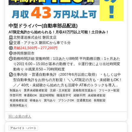
中型ドライバー(自動車部品配送)
AT限定免許から始められる！月収43万円以上可能！土日休み！
北勢運送株式会社 磐田支店
交通・アクセス 磐田ICから車で５分
月給241,500円～277,200円
静岡県磐田市
勤務時間詳細 実働時間：1日あたり8時間 平均勤務日数：1ヶ月あた
り20日 6:00～15:00が基本の勤務です。 ※運行便により出社時間変
動有り ※残業月50～70時間程度
仕事内容 ・普通自動車免許（2007年6月以前に取得） ・もしくは中
型自動車免許をお持ちの方歓迎！ ＼＼AT限定の方も・未経験もOK！
／／ 40代・未経験から始めた方も活躍中 AT車のトラックを導入...
制服あり
業界未経験者歓迎
主婦・主夫歓迎
資格取得支援あり
フリーター歓迎
学歴不問
車通勤OK
固定時間制
職場見学可
経験不問
未経験者歓迎
有資格者歓迎
研修あり
賞与あり
ブランクOK
交通費支給
長期歓迎
長期休暇あり
同じ企業の求人
アルバイト・パート