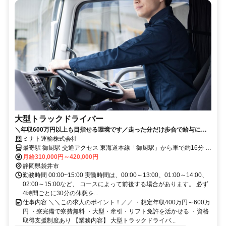
大型トラックドライバー
＼年収600万円以上も目指せる環境です／走った分だけ歩合で給与に直
結！寮費無料の寮も完備しており、手残りもしっかり残せます。
ミナト運輸株式会社
最寄駅 御厨駅 交通アクセス 東海道本線「御厨駅」から車で約16分 車
通勤OK ・バイク通勤OK・駐車場あり
月給310,000円～420,000円
静岡県袋井市
勤務時間 00:00~15:00 実働時間は、00:00～13:00、01:00～14:00、
02:00～15:00など、 コースによって前後する場合があります。 必ず
4時間ごとに30分の休憩を...
仕事内容 ＼＼この求人のポイント！／／ ・想定年収400万円～600万
円 ・寮完備で寮費無料 ・大型・牽引・リフト免許を活かせる ・資格
取得支援制度あり 【業務内容】 大型トラックドライバ...