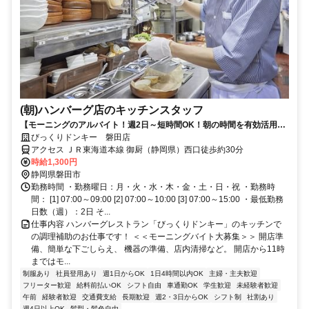
(朝)ハンバーグ店のキッチンスタッフ
【モーニングのアルバイト！週2日～短時間OK！朝の時間を有効活用】
嬉しい従業員特典が多数！未経験大歓迎！
びっくりドンキー 磐田店
アクセス ＪＲ東海道本線 御厨（静岡県）西口徒歩約30分
時給1,300円
静岡県磐田市
勤務時間 ・勤務曜日：月・火・水・木・金・土・日・祝 ・勤務時
間： [1] 07:00～09:00 [2] 07:00～10:00 [3] 07:00～15:00 ・最低勤務
日数（週）：2日 そ...
仕事内容 ハンバーグレストラン「びっくりドンキー」のキッチンで
の調理補助のお仕事です！ ＜＜モーニングバイト大募集＞＞ 開店準
備、簡単な下ごしらえ、 機器の準備、店内清掃など。 開店から11時
まではモ...
制服あり
社員登用あり
週1日からOK
1日4時間以内OK
主婦・主夫歓迎
フリーター歓迎
給料前払いOK
シフト自由
車通勤OK
学生歓迎
未経験者歓迎
午前
経験者歓迎
交通費支給
長期歓迎
週2・3日からOK
シフト制
社割あり
週4日以上OK
髪型・髪色自由