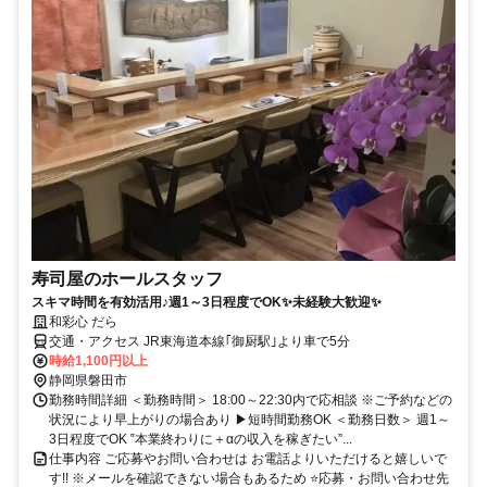
寿司屋のホールスタッフ
スキマ時間を有効活用♪週1～3日程度でOK✨未経験大歓迎✨
和彩心 だら
交通・アクセス JR東海道本線｢御厨駅｣より車で5分
時給1,100円以上
静岡県磐田市
勤務時間詳細 ＜勤務時間＞ 18:00～22:30内で応相談 ※ご予約などの
状況により早上がりの場合あり ▶短時間勤務OK ＜勤務日数＞ 週1～
3日程度でOK ‟本業終わりに＋αの収入を稼ぎたい”...
仕事内容 ご応募やお問い合わせは お電話よりいただけると嬉しいで
す!! ※メールを確認できない場合もあるため ⭐応募・お問い合わせ先