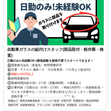
自動車ガラスの組付けスタッフ(部品取付・軽作業・検
査)
日勤のみ✨未経験OK⭐製造経験＆資格不要でスタートできます！
躍進株式会社〈派遣先〉静岡県磐田市
交通・アクセス 遠鉄バス「大久保東原」バス停より徒歩6分
時給1,400円以上
静岡県磐田市
勤務時間詳細 8:00～17:00（実働8時間） ※残業あり
仕事内容 ✅日勤のみ（8:00～17:00） ✅時給1400円✨ ✅未経験歓迎 ✅
モクモク作業中心 ✅コツコツ作業が好きな方にピッタリ ✅製造経験・
資格不要 ＊*………………………………＊*＊ お...
制服あり
業界未経験者歓迎
フリーター歓迎
学歴不問
車通勤OK
固定時間制
経験不問
未経験者歓迎
ブランクOK
交通費支給
長期歓迎
土日祝休み