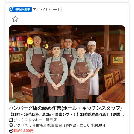
アルバイト・パート
ハンバーグ店の締め作業(ホール・キッチンスタッフ)
【21時～25時勤務、週2日～自由シフト！】22時以降高時給！！副業
OK！！嬉しい従業員特典が多数！未経験大歓迎！
びっくりドンキー 磐田店
アクセス ＪＲ東海道本線 御厨（静岡県）西口徒歩約30分
時給1,300円