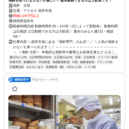
海鮮を使ったまかないが嬉しい！週末勤務できる方は大歓迎です！
海鮮 太助
交通・アクセス 袋井市湊
時給1,097円以上
静岡県袋井市
勤務時間詳細 勤務時間/9:30～14:00（日によって変動有） 勤務時間
は応相談 土日勤務できる方は大歓迎！ 週末のみなら週1日～相談
OK！
仕事内容 ＼袋井市湊にある「海鮮専門」のお店！／ ＼人気の海鮮ま
かないも食べられます！／ ～～～～～～～～～～～～～～～～～～
～ 《 海鮮 太助 》 本格的な海鮮丼や豪華なお刺身定食など 心をこ...
週1日からOK
1日4時間以内OK
土日祝のみOK
主婦・主夫歓迎
フリーター歓迎
学歴不問
車通勤OK
学生歓迎
未経験者歓迎
午前
経験者歓迎
ブランクOK
交通費支給
まかないあり
長期歓迎
週2・3日からOK
シフト制
アルバイト・パート