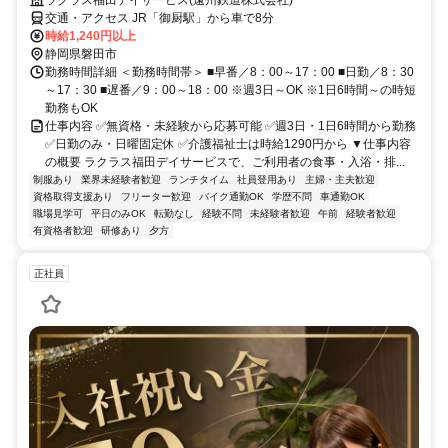
交通・アクセス JR「御厨駅」から車で8分
時給1,240円以上
静岡県磐田市
勤務時間詳細 ＜勤務時間帯＞ ■早番／8：00～17：00 ■日勤／8：30
～17：30 ■遅番／9：00～18：00 ※週3日～OK ※1日6時間～の時短
勤務もOK
仕事内容 ✅無資格・未経験から応募可能 ✅週3日・1日6時間から勤務
✅日勤のみ・日曜固定休 ✅介護福祉士は時給1290円から ▼仕事内容
の概要 ラクラス福田デイサービスで、ご利用者の食事・入浴・排...
制服あり
業界未経験者歓迎
ランチタイム
社員登用あり
主婦・主夫歓迎
資格取得支援あり
フリーター歓迎
バイク通勤OK
学歴不問
車通勤OK
職場見学可
平日のみOK
転勤なし
経験不問
未経験者歓迎
午前
経験者歓迎
有資格者歓迎
研修あり
夕方
正社員