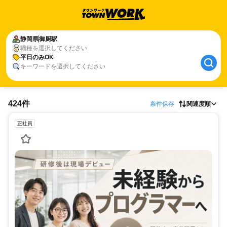
静岡県
御厨駅
職種を選択してください
平日のみOK
キーワードを選択してください
424件
条件保存
関連度順
正社員