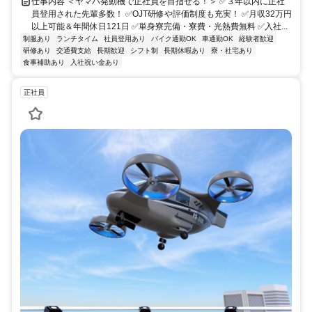
仕事内容 ＜ヤマハ発動機で正社員を目指せる！＞ ✅３年以内に正社
員登用された先輩多数！ ✅OJT研修や評価制度も充実！ ✅月収32万円
以上可能＆年間休日121日 ✅単身寮完備・寮費・光熱費無料 ✅入社...
制服あり
ランチタイム
社員登用あり
バイク通勤OK
車通勤OK
経験者歓迎
研修あり
交通費支給
長期歓迎
シフト制
長期休暇あり
寮・社宅あり
食事補助あり
入社祝い金あり
正社員