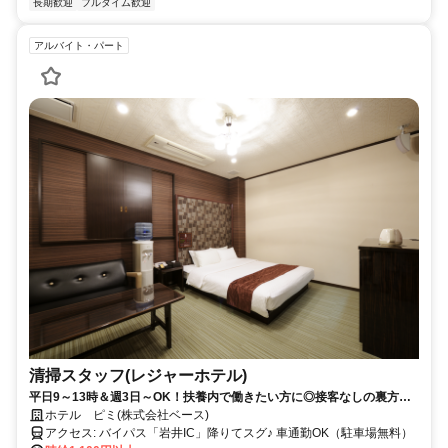
長期歓迎
フルタイム歓迎
アルバイト・パート
清掃スタッフ(レジャーホテル)
平日9～13時＆週3日～OK！扶養内で働きたい方に◎接客なしの裏方ス
タッフ募集✨
ホテル ピミ(株式会社ベース)
アクセス: バイパス「岩井IC」降りてスグ♪ 車通勤OK（駐車場無料）