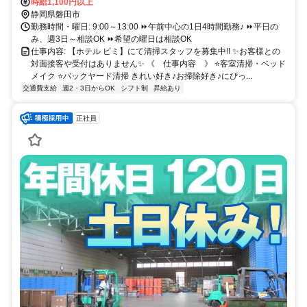
時給1,100円以上
静岡県磐田市
勤務時間・曜日: 9:00～13:00 ⏩午前中心の1日4時間勤務♪ ⏩平日の
み、週3日～相談OK ⏩希望の曜日は相談OK
仕事内容: 【ホテル ピミ】にて清掃スタッフを募集中!! ✨お客様との
対面接客や受付はありません✨ 《 仕事内容 》 ⭐客室清掃・ベッド
メイク ⭐バックヤード清掃 きれい好き♪お掃除好き♪にぴっ...
交通費支給
週2・3日からOK
シフト制
昇給あり
正社員