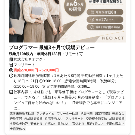
プログラマー 最短3ヶ月で現場デビュー
残業月10h以内・年間休日128日・リモート可
株式会社ネオアクト
フルリモート
月給270,000円～520,000円
勤務時間詳細 実働時間：1日あたり8時間 平均勤務日数：1ヶ月あた
り18日 〜 21日 ①9:00~18:00（所定労働時間8時間、休憩60分）
②10:00～19:00（所定労働時間8時間、休憩6...
仕事内容 ＼ 未経験でも「研修修了後はプログラマーとして現場デビ
ュー」できる ／ （最短1ヶ月～最長6ヶ月の研修制度） 「プログラミ
ングって何から始めればいい？」 「IT未経験でも本当にエンジニア
に...
業界未経験者歓迎
ランチタイム
フリーター歓迎
学歴不問
固定時間制
転勤なし
経験不問
未経験者歓迎
住宅手当あり
フルリモート
交通費全額支給
経験者歓迎
有資格者歓迎
研修あり
在宅OK
賞与あり
育休あり
駅近5分以内
長期休暇あり
土日祝休み