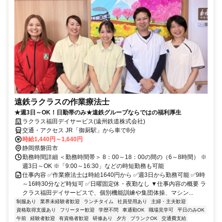
遠鉄ラクラスの作業療法士
★週3日～OK！日勤帯のみ★遠鉄グループならではの福利厚生
ラクラス福田デイサービス(遠州鉄道株式会社)
交通・アクセス JR「御厨駅」から車で8分
時給1,440円～1,640円
静岡県磐田市
勤務時間詳細 ＜勤務時間帯＞ 8：00～18：00の間の（6～8時間） ※
週3日～OK ※「9:00～16:30」などの時短勤務も可能
仕事内容 ✅作業療法士は時給1640円から ✅週3日から勤務可能 ✅9時
～16時30分など時短可 ✅日曜固定休・夜勤なし ▼仕事内容の概要 ラ
クラス福田デイサービスで、個別機能訓練や集団体操、マシン...
制服あり
業界未経験者歓迎
ランチタイム
社員登用あり
主婦・主夫歓迎
資格取得支援あり
フリーター歓迎
学歴不問
車通勤OK
職場見学可
平日のみOK
午前
経験者歓迎
有資格者歓迎
研修あり
夕方
ブランクOK
交通費支給