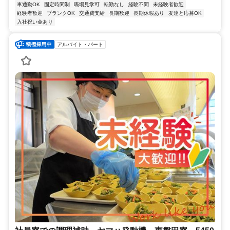
車通勤OK
固定時間制
職場見学可
転勤なし
経験不問
未経験者歓迎
経験者歓迎
ブランクOK
交通費支給
長期歓迎
長期休暇あり
友達と応募OK
入社祝い金あり
アルバイト・パート