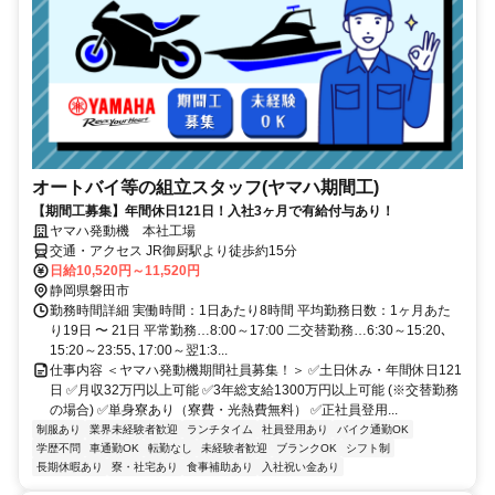
オートバイ等の組立スタッフ(ヤマハ期間工)
【期間工募集】年間休日121日！入社3ヶ月で有給付与あり！
ヤマハ発動機 本社工場
交通・アクセス JR御厨駅より徒歩約15分
日給10,520円～11,520円
静岡県磐田市
勤務時間詳細 実働時間：1日あたり8時間 平均勤務日数：1ヶ月あた
り19日 〜 21日 平常勤務…8:00～17:00 二交替勤務…6:30～15:20､
15:20～23:55､17:00～翌1:3...
仕事内容 ＜ヤマハ発動機期間社員募集！＞ ✅土日休み・年間休日121
日 ✅月収32万円以上可能 ✅3年総支給1300万円以上可能 (※交替勤務
の場合) ✅単身寮あり（寮費・光熱費無料） ✅正社員登用...
制服あり
業界未経験者歓迎
ランチタイム
社員登用あり
バイク通勤OK
学歴不問
車通勤OK
転勤なし
未経験者歓迎
ブランクOK
シフト制
長期休暇あり
寮・社宅あり
食事補助あり
入社祝い金あり