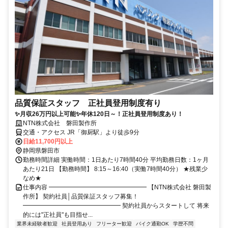
品質保証スタッフ 正社員登用制度有り
✨月収26万円以上可能✨年休120日～！正社員登用制度あり！
NTN株式会社 磐田製作所
交通・アクセス JR「御厨駅」より徒歩9分
日給11,700円以上
静岡県磐田市
勤務時間詳細 実働時間：1日あたり7時間40分 平均勤務日数：1ヶ月
あたり21日 【勤務時間】 8:15～16:40（実働7時間40分） ★残業少
なめ★
仕事内容 ━━━━━━━━━━━━━━━━ 【NTN株式会社 磐田製
作所】 契約社員│品質保証スタッフ募集！
━━━━━━━━━━━━━━━━ 契約社員からスタートして 将来
的には"正社員"も目指せ...
業界未経験者歓迎
社員登用あり
フリーター歓迎
バイク通勤OK
学歴不問