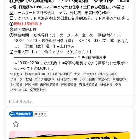
社員寮での調理補助 ヤマハ発動機 東磐田寮 5450
≪週3日勤務≫18:00～22:00までのお仕事！土日休み◎難しい作業はな
し！盛付・提供・洗浄などをお任せ♪
エームサービス株式会社 ヤマハ発動機 東磐田寮(5450)
アクセス ＪＲ東海道本線 磐田北口徒歩約39分、ＪＲ東海道本線 袋井
南口徒歩約68分、ＪＲ東海道本線 豊田町北口徒歩約74分 ※住所から
時給1,150円以上
自動設定しているため、MAPの位置がずれている場合がございます
静岡県磐田市
勤務時間 ・勤務曜日：月・火・水・木・金・祝 ・勤務時間： [1]
18:00～22:00 ・最低勤務日数（週）：3日 18：00～22：00（休憩な
し） 【勤務日数】 週3日 ★土日休み
仕事内容 【ココで働くメリットがたくさん！】 ＊・
――――――――――――――――・＊ ■≪積極採用中
≫18:00~22:00までの勤務！ ■家事の延長でできる簡単なお仕事が中
心♪ ■シフト調整OK！...
制服あり
扶養内勤務OK
1日4時間以内OK
主婦・主夫歓迎
60代も応募可
フリーター歓迎
バイク通勤OK
給料前払いOK
シフト自由
学歴不問
車通勤OK
学生歓迎
経験不問
未経験者歓迎
経験者歓迎
有資格者歓迎
研修あり
夕方
ブランクOK
交通費支給
同じ企業の求人
業務委託