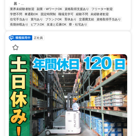
募・...
業界未経験者歓迎
副業・WワークOK
資格取得支援あり
フリーター歓迎
学歴不問
車通勤OK
固定時間制
職場見学可
経験不問
未経験者歓迎
住宅手当あり
賞与あり
ブランクOK
育休あり
交通費支給
資格取得手当あり
長期休暇あり
ピアスOK
友達と応募OK
寮・社宅あり
正社員