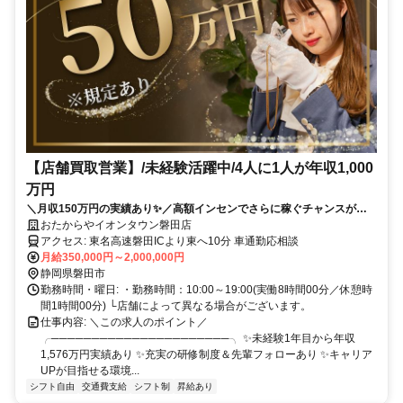
【店舗買取営業】/未経験活躍中/4人に1人が年収1,000
万円
＼月収150万円の実績あり✨／高額インセンでさらに稼ぐチャンスがあ
ります❗ ✨賞与年2回✨入社祝い金あり ✅テレアポなし！✅残業ほぼなし
おたからやイオンタウン磐田店
✅土日希望休もOK✅女性も活躍中✅研修サポートも充実❗
アクセス: 東名高速磐田ICより東へ10分 車通勤応相談
月給350,000円～2,000,000円
静岡県磐田市
勤務時間・曜日: ・勤務時間：10:00～19:00(実働8時間00分／休憩時
間1時間00分) └店舗によって異なる場合がございます。
仕事内容: ＼この求人のポイント／
╭──────────────────────╮ ✨未経験1年目から年収
1,576万円実績あり ✨充実の研修制度＆先輩フォローあり ✨キャリア
UPが目指せる環境...
シフト自由
交通費支給
シフト制
昇給あり