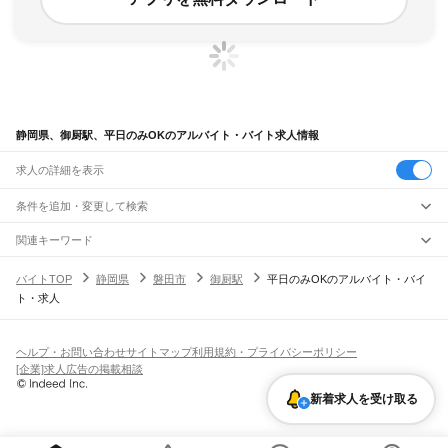
静岡県、御厨駅、平日のみOKのアルバイト・バイト求人情報
求人の詳細を表示
条件を追加・変更して検索
市区町村を追加・変更
関連キーワード
完全在宅ワーク 全国
シール貼り 在宅
現在地周辺
ガチャガチャ
犬カフェ
静岡県
駅を追加・変更
バイトTOP
静岡県
磐田市
御厨駅
平日のみOKのアルバイト・バイ
静岡県
すべて
ト・求人
静岡市
すべて
職種を追加・変更
JR東海道本線(東京～熱海)
葵区
駿河区
清水区
熱海駅
飲食・フードサービス
浜松市
すべて
特徴を追加・変更
飲食・フードサービス
すべて
ヘルプ・お問い合わせ
サイトマップ
利用規約・プライバシーポリシー
JR身延線
中央区
浜名区
天竜区
ホールスタッフ
キッチンスタッフ
皿洗い・洗い場
精肉・鮮魚加工
給食調理
人気
[企業]求人広告の掲載相談
富士駅
柚木駅
竪堀駅
入山瀬駅
富士根駅
源道寺駅
富士宮駅
西富士宮駅
沼久保駅
雇用形態を追加・変更
パン屋（ベーカリー）
フードカウンター販売員
バー（BAR）・バーテンダー
沼津市
熱海市
三島市
富士宮市
伊東市
島田市
富士市
磐田市
焼津市
掛川市
藤枝市
日払いOK
高校生歓迎
学生歓迎
深夜の仕事
髪型・髪色自由
ひげOK
ネイルOK
芝川駅
稲子駅
新着求人を受け取る
飲食店補助（開店・閉店準備）
飲食店（店長・マネージャー）
御殿場市
袋井市
下田市
裾野市
湖西市
伊豆市
御前崎市
菊川市
伊豆の国市
ピアスOK
アルバイト・パート
履歴書不要
オープニングスタッフ
留学生・外国人活躍中
都道府県を変更
営業・販売
JR飯田線(豊橋～天竜峡)
牧之原市
芝川町
新居町
賀茂郡
田方郡
駿東郡
榛原郡
周智郡
勤務期間
正社員
出馬駅
上市場駅
浦川駅
早瀬駅
下川合駅
中部天竜駅
佐久間駅
相月駅
城西駅
向市場駅
営業・販売
すべて
短期
契約社員
単発・1日OK
長期
期間限定（春夏冬休み等）
水窪駅
大嵐駅
小和田駅