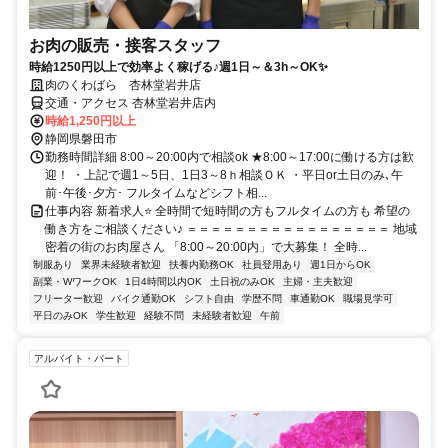
お肉の販売・接客スタッフ
時給1250円以上で効率よく稼げる♪週1日～＆3h～OK✨
肉のくわばら 杏林堂岩井店
交通・アクセス 杏林堂岩井店内
時給1,250円以上
静岡県磐田市
勤務時間詳細 8:00～20:00内で相談ok ★8:00～17:00に働ける方は歓
迎！ ・上記で週1～5日、1日3～8ｈ相談ＯＫ ・平日or土日のみ､午
前･午後･夕方･ フルタイムなどシフト相...
仕事内容 新着求人⭐ 全時間で短時間の方もフルタイムの方も 希望の
働き方をご相談ください♪ ＝＝＝＝＝＝＝＝＝＝＝＝＝＝＝＝＝ 地域
密着の街のお肉屋さん 「8:00～20:00内」で大募集！ 全時...
制服あり
業界未経験者歓迎
扶養内勤務OK
社員登用あり
週1日からOK
副業・WワークOK
1日4時間以内OK
土日祝のみOK
主婦・主夫歓迎
フリーター歓迎
バイク通勤OK
シフト自由
学歴不問
車通勤OK
職場見学可
平日のみOK
学生歓迎
経験不問
未経験者歓迎
午前
アルバイト・パート