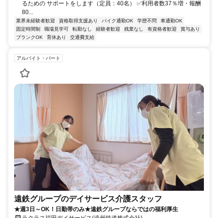
るための サポートをします（定員：40名） ✅利用者数37％増・報酬
80...
業界未経験者歓迎
資格取得支援あり
バイク通勤OK
学歴不問
車通勤OK
固定時間制
職場見学可
転勤なし
経験者歓迎
残業なし
有資格者歓迎
賞与あり
ブランクOK
育休あり
交通費支給
アルバイト・パート
遠鉄グループのデイサービス介護スタッフ
★週3日～OK！日勤帯のみ★遠鉄グループならではの福利厚生
ラクラス福田デイサービス(遠州鉄道株式会社)