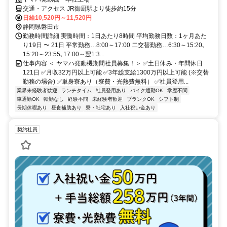
交通・アクセス JR御厨駅より徒歩約15分
日給10,520円～11,520円
静岡県磐田市
勤務時間詳細 実働時間：1日あたり8時間 平均勤務日数：1ヶ月あた
り19日 〜 21日 平常勤務…8:00～17:00 二交替勤務…6:30～15:20､
15:20～23:55､17:00～翌1:3...
仕事内容 ＜ ヤマハ発動機期間社員募集！＞ ✅土日休み・年間休日
121日 ✅月収32万円以上可能 ✅3年総支給1300万円以上可能 (※交替
勤務の場合) ✅単身寮あり（寮費・光熱費無料） ✅社員登用...
業界未経験者歓迎
ランチタイム
社員登用あり
バイク通勤OK
学歴不問
車通勤OK
転勤なし
経験不問
未経験者歓迎
ブランクOK
シフト制
長期休暇あり
昼食補助あり
寮・社宅あり
入社祝い金あり
契約社員