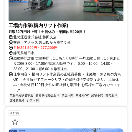
工場内作業(構内リフト作業)
月収32万円以上可！土日休み・年間休日120日！
北勢運送株式会社 磐田支店
交通・アクセス 磐田ICから車で５分
月給241,500円～277,200円
静岡県磐田市
勤務時間詳細 実働時間：1日あたり8時間 平均勤務日数：1ヶ月あた
り20日 8:00～17:00が基本の勤務です。 6:00～15:00、14:00～
23:00、21:00～翌6:00 ※希望すれ...
仕事内容 ＜構内リフト作業員の正社員募集＞ 未経験・無資格の方も
OK！ 会社負担でフォークリフトの資格取得支援制度あり。 土日休
み・年間休日120日 女性の正社員も活躍中 お客様の工場内でのフォ
ーク...
業界未経験者歓迎
資格取得支援あり
学歴不問
車通勤OK
経験不問
賞与あり
交通費支給
シフト制
正社員