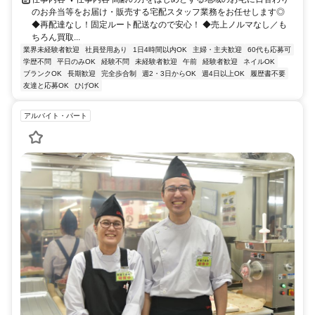
のお弁当等をお届け・販売する宅配スタッフ業務をお任せします◎
◆再配達なし！固定ルート配送なので安心！ ◆売上ノルマなし／も
ちろん買取...
業界未経験者歓迎
社員登用あり
1日4時間以内OK
主婦・主夫歓迎
60代も応募可
学歴不問
平日のみOK
経験不問
未経験者歓迎
午前
経験者歓迎
ネイルOK
ブランクOK
長期歓迎
完全歩合制
週2・3日からOK
週4日以上OK
履歴書不要
友達と応募OK
ひげOK
アルバイト・パート