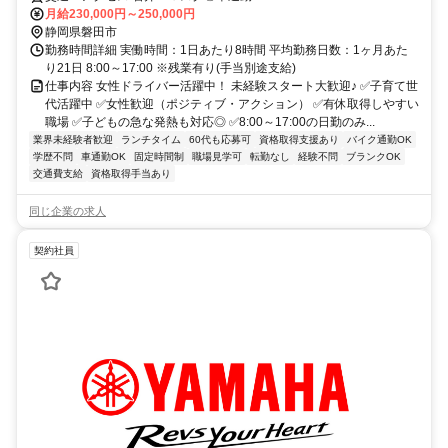
月給230,000円～250,000円
静岡県磐田市
勤務時間詳細 実働時間：1日あたり8時間 平均勤務日数：1ヶ月あた
り21日 8:00～17:00 ※残業有り(手当別途支給)
仕事内容 女性ドライバー活躍中！ 未経験スタート大歓迎♪ ✅子育て世
代活躍中 ✅女性歓迎（ポジティブ・アクション） ✅有休取得しやすい
職場 ✅子どもの急な発熱も対応◎ ✅8:00～17:00の日勤のみ...
業界未経験者歓迎
ランチタイム
60代も応募可
資格取得支援あり
バイク通勤OK
学歴不問
車通勤OK
固定時間制
職場見学可
転勤なし
経験不問
ブランクOK
交通費支給
資格取得手当あり
同じ企業の求人
契約社員