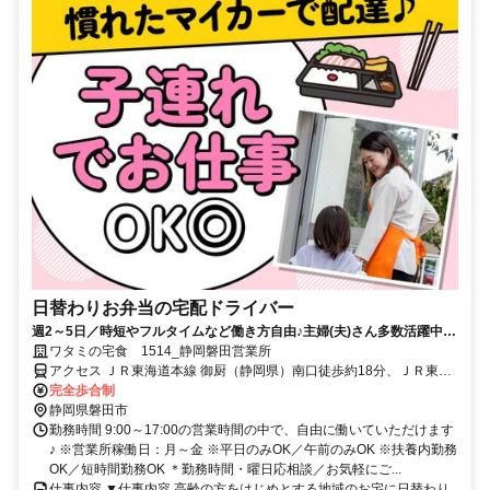
日替わりお弁当の宅配ドライバー
週2～5日／時短やフルタイムなど働き方自由♪主婦(夫)さん多数活躍中！
サポート体制バッチリなのでお子さんの行事でのお休みなども取りやす
ワタミの宅食 1514_静岡磐田営業所
い◎
アクセス ＪＲ東海道本線 御厨（静岡県）南口徒歩約18分、ＪＲ東海
道本線 磐田北口徒歩約26分、ＪＲ東海道本線 豊田町北口徒歩約61分
完全歩合制
静岡県磐田市
勤務時間 9:00～17:00の営業時間の中で、自由に働いていただけます
♪ ※営業所稼働日：月～金 ※平日のみOK／午前のみOK ※扶養内勤務
OK／短時間勤務OK ＊勤務時間・曜日応相談／お気軽にご...
仕事内容 ▼仕事内容 高齢の方をはじめとする地域のお宅に日替わり