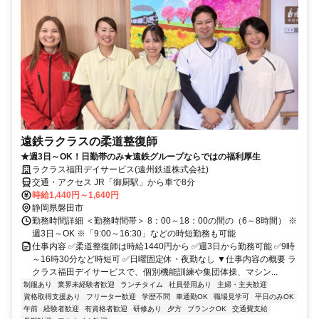
遠鉄ラクラスの柔道整復師
★週3日～OK！日勤帯のみ★遠鉄グループならではの福利厚生
ラクラス福田デイサービス(遠州鉄道株式会社)
交通・アクセス JR「御厨駅」から車で8分
時給1,440円～1,640円
静岡県磐田市
勤務時間詳細 ＜勤務時間帯＞ 8：00～18：00の間の（6～8時間） ※
週3日～OK ※「9:00～16:30」などの時短勤務も可能
仕事内容 ✅柔道整復師は時給1440円から ✅週3日から勤務可能 ✅9時
～16時30分など時短可 ✅日曜固定休・夜勤なし ▼仕事内容の概要 ラ
クラス福田デイサービスで、個別機能訓練や集団体操、マシン...
制服あり
業界未経験者歓迎
ランチタイム
社員登用あり
主婦・主夫歓迎
資格取得支援あり
フリーター歓迎
学歴不問
車通勤OK
職場見学可
平日のみOK
午前
経験者歓迎
有資格者歓迎
研修あり
夕方
ブランクOK
交通費支給