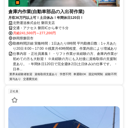
倉庫内作業(自動車部品の入出荷作業)
月収36万円以上可！土日休み！年間休日120日！
北勢運送株式会社 磐田支店
交通・アクセス 磐田ICから車で５分
月給241,500円～277,200円
静岡県磐田市
勤務時間詳細 実働時間：1日あたり8時間 平均勤務日数：1ヶ月あた
り20日 8:00～17:00 ※残業月40時間程度、作業内容により増減あり
仕事内容 ・正社員募集！ ・リフト作業が未経験の方、倉庫内作業が
初めての方も大歓迎！ ※未経験の方にも入社後に資格取得の支援制
度あり。 ・年間休日120日で完全週休2日(土日休み)の仕事です。 ・
日本...
業界未経験者歓迎
資格取得支援あり
学歴不問
車通勤OK
固定時間制
経験不問
賞与あり
交通費支給
正社員