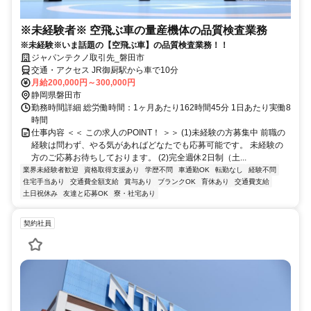
※未経験者※ 空飛ぶ車の量産機体の品質検査業務
※未経験※いま話題の【空飛ぶ車】の品質検査業務！！
ジャパンテクノ取引先_磐田市
交通・アクセス JR御厨駅から車で10分
月給200,000円～300,000円
静岡県磐田市
勤務時間詳細 総労働時間：1ヶ月あたり162時間45分 1日あたり実働8
時間
仕事内容 ＜＜ この求人のPOINT！ ＞＞ (1)未経験の方募集中 前職の
経験は問わず、やる気があればどなたでも応募可能です。 未経験の
方のご応募お待ちしております。 (2)完全週休2日制（土...
業界未経験者歓迎
資格取得支援あり
学歴不問
車通勤OK
転勤なし
経験不問
住宅手当あり
交通費全額支給
賞与あり
ブランクOK
育休あり
交通費支給
土日祝休み
友達と応募OK
寮・社宅あり
契約社員