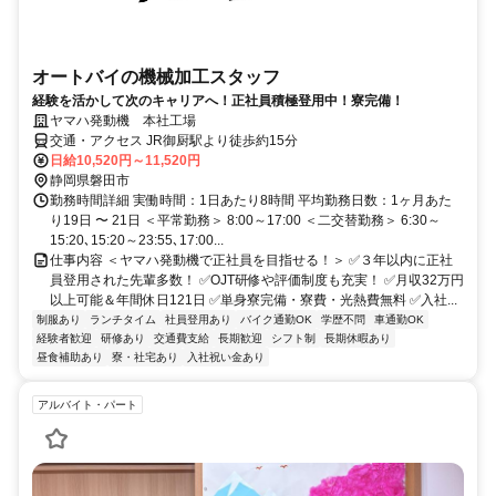
オートバイの機械加工スタッフ
経験を活かして次のキャリアへ！正社員積極登用中！寮完備！
ヤマハ発動機 本社工場
交通・アクセス JR御厨駅より徒歩約15分
日給10,520円～11,520円
静岡県磐田市
勤務時間詳細 実働時間：1日あたり8時間 平均勤務日数：1ヶ月あた
り19日 〜 21日 ＜平常勤務＞ 8:00～17:00 ＜二交替勤務＞ 6:30～
15:20､15:20～23:55､17:00...
仕事内容 ＜ヤマハ発動機で正社員を目指せる！＞ ✅３年以内に正社
員登用された先輩多数！ ✅OJT研修や評価制度も充実！ ✅月収32万円
以上可能＆年間休日121日 ✅単身寮完備・寮費・光熱費無料 ✅入社...
制服あり
ランチタイム
社員登用あり
バイク通勤OK
学歴不問
車通勤OK
経験者歓迎
研修あり
交通費支給
長期歓迎
シフト制
長期休暇あり
昼食補助あり
寮・社宅あり
入社祝い金あり
アルバイト・パート