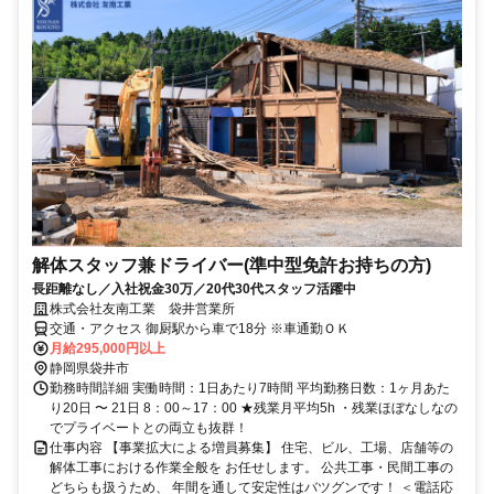
解体スタッフ兼ドライバー(準中型免許お持ちの方)
長距離なし／入社祝金30万／20代30代スタッフ活躍中
株式会社友南工業 袋井営業所
交通・アクセス 御厨駅から車で18分 ※車通勤ＯＫ
月給295,000円以上
静岡県袋井市
勤務時間詳細 実働時間：1日あたり7時間 平均勤務日数：1ヶ月あた
り20日 〜 21日 8：00～17：00 ★残業月平均5h ・残業ほぼなしなの
でプライベートとの両立も抜群！
仕事内容 【事業拡大による増員募集】 住宅、ビル、工場、店舗等の
解体工事における作業全般を お任せします。 公共工事・民間工事の
どちらも扱うため、 年間を通して安定性はバツグンです！ ＜電話応