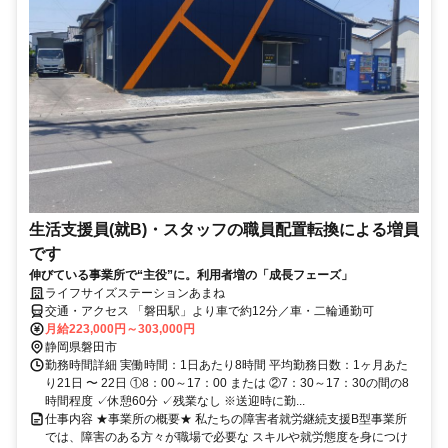
生活支援員(就B)・スタッフの職員配置転換による増員
です
伸びている事業所で“主役”に。利用者増の「成長フェーズ」
ライフサイズステーションあまね
交通・アクセス 「磐田駅」より車で約12分／車・二輪通勤可
月給223,000円～303,000円
静岡県磐田市
勤務時間詳細 実働時間：1日あたり8時間 平均勤務日数：1ヶ月あた
り21日 〜 22日 ①8：00～17：00 または ②7：30～17：30の間の8
時間程度 ✓休憩60分 ✓残業なし ※送迎時に勤...
仕事内容 ★事業所の概要★ 私たちの障害者就労継続支援B型事業所
では、障害のある方々が職場で必要な スキルや就労態度を身につけ