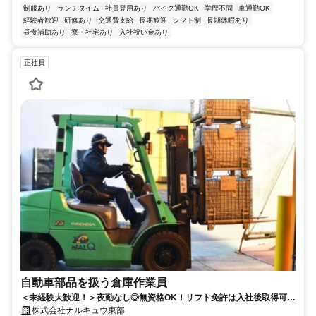
制服あり
ランチタイム
社員登用あり
バイク通勤OK
学歴不問
車通勤OK
経験者歓迎
研修あり
交通費支給
長期歓迎
シフト制
長期休暇あり
昼食補助あり
寮・社宅あり
入社祝い金あり
正社員
自動車部品を扱う倉庫作業員
＜未経験大歓迎！＞夜勤なし◎無資格OK！リフト免許は入社後取得可能
◎賞与年2回／時間外手当100％支給／家族手当・住宅手当あり
株式会社ナルキュウ東部