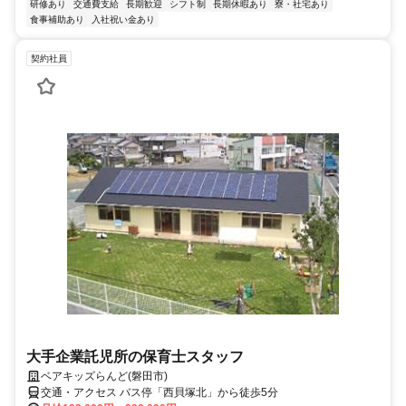
研修あり
交通費支給
長期歓迎
シフト制
長期休暇あり
寮・社宅あり
食事補助あり
入社祝い金あり
契約社員
大手企業託児所の保育士スタッフ
ベアキッズらんど(磐田市)
交通・アクセス バス停「西貝塚北」から徒歩5分