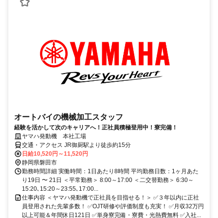
オートバイの機械加工スタッフ
経験を活かして次のキャリアへ！正社員積極登用中！寮完備！
ヤマハ発動機 本社工場
交通・アクセス JR御厨駅より徒歩約15分
日給10,520円～11,520円
静岡県磐田市
勤務時間詳細 実働時間：1日あたり8時間 平均勤務日数：1ヶ月あた
り19日 〜 21日 ＜平常勤務＞ 8:00～17:00 ＜二交替勤務＞ 6:30～
15:20､15:20～23:55､17:00...
仕事内容 ＜ヤマハ発動機で正社員を目指せる！＞ ✅３年以内に正社
員登用された先輩多数！ ✅OJT研修や評価制度も充実！ ✅月収32万円
以上可能＆年間休日121日 ✅単身寮完備・寮費・光熱費無料 ✅入社...