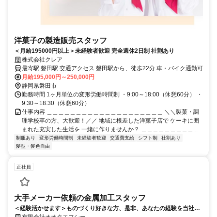
洋菓子の製造販売スタッフ
＜月給195000円以上＞未経験者歓迎 完全週休2日制 社割あり
株式会社クレア
最寄駅 磐田駅 交通アクセス 磐田駅から、徒歩22分 車・バイク通勤可
月給195,000円～250,000円
静岡県磐田市
勤務時間 1ヶ月単位の変形労働時間制 ・9:00～18:00（休憩60分） ・
9:30～18:30（休憩60分）
仕事内容 ＿＿＿＿＿＿＿＿＿＿＿＿＿＿＿＿＿＿＿＿ ＼＼製菓・調
理学校卒の方、大歓迎！／／ 地域に根差した洋菓子店で ケーキに囲
まれた充実した生活を 一緒に作りませんか？ ＿＿＿＿＿＿＿＿＿...
制服あり
変形労働時間制
未経験者歓迎
交通費支給
シフト制
社割あり
髪型・髪色自由
正社員
大手メーカー依頼の金属加工スタッフ
＜経験活かせます＞ものづくり好きな方、是非、あなたの経験を当社で