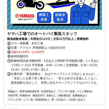
ヤマハ工場でのオートバイ製造スタッフ
製造経験者募集｜年間休日121日｜月収32万円以上｜寮費無料
ヤマハ発動機 本社工場
交通・アクセス JR御厨駅より徒歩約15分
日給10,520円～11,520円
静岡県磐田市
勤務時間詳細 実働時間：1日あたり8時間 平均勤務日数：1ヶ月あた
り19日 〜 21日 平常勤務…8:00～17:00 二交替勤務…6:30～15:20､
15:20～23:55､17:00～翌1:3...
仕事内容 「製造経験を、 次はヤマハブランドで活かしませんか。」
「安定した企業で長く働きたい」 「収入も休日も妥協したくない」
製造経験を活かして、 世界に誇るヤマハブランドでものづくりを。
...
制服あり
業界未経験者歓迎
社員登用あり
フリーター歓迎
バイク通勤OK
学歴不問
車通勤OK
職場見学可
転勤なし
経験者歓迎
食費補助あり
ブランクOK
シフト制
長期休暇あり
寮・社宅あり
入社祝い金あり