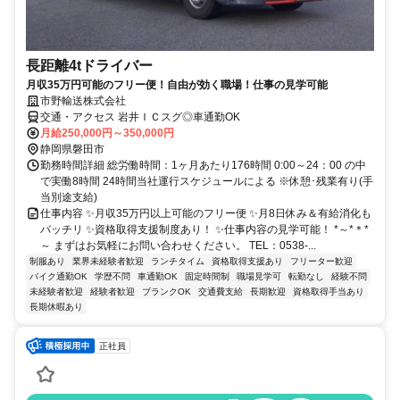
長距離4tドライバー
月収35万円可能のフリー便！自由が効く職場！仕事の見学可能
市野輸送株式会社
交通・アクセス 岩井ＩＣスグ◎車通勤OK
月給250,000円～350,000円
静岡県磐田市
勤務時間詳細 総労働時間：1ヶ月あたり176時間 0:00～24：00 の中
で実働8時間 24時間当社運行スケジュールによる ※休憩･残業有り(手
当別途支給)
仕事内容 ✨月収35万円以上可能のフリー便 ✨月8日休み＆有給消化も
バッチリ ✨資格取得支援制度あり！ ✨仕事内容の見学可能！ *～*＊*
～ まずはお気軽にお問い合わせください。 TEL：0538-...
制服あり
業界未経験者歓迎
ランチタイム
資格取得支援あり
フリーター歓迎
バイク通勤OK
学歴不問
車通勤OK
固定時間制
職場見学可
転勤なし
経験不問
未経験者歓迎
経験者歓迎
ブランクOK
交通費支給
長期歓迎
資格取得手当あり
長期休暇あり
正社員