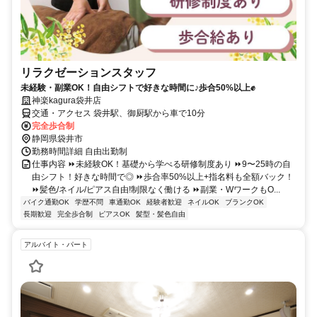
リラクゼーションスタッフ
未経験・副業OK！自由シフトで好きな時間に♪歩合50%以上✊
神楽kagura袋井店
交通・アクセス 袋井駅、御厨駅から車で10分
完全歩合制
静岡県袋井市
勤務時間詳細 自由出勤制
仕事内容 ⏩未経験OK！基礎から学べる研修制度あり ⏩9〜25時の自
由シフト！好きな時間で◎ ⏩歩合率50%以上+指名料も全額バック！
⏩髪色/ネイル/ピアス自由!制限なく働ける ⏩副業・WワークもO...
バイク通勤OK
学歴不問
車通勤OK
経験者歓迎
ネイルOK
ブランクOK
長期歓迎
完全歩合制
ピアスOK
髪型・髪色自由
アルバイト・パート