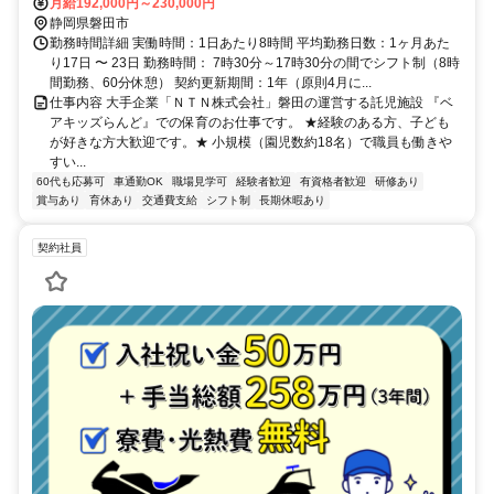
月給192,000円～230,000円
静岡県磐田市
勤務時間詳細 実働時間：1日あたり8時間 平均勤務日数：1ヶ月あた
り17日 〜 23日 勤務時間： 7時30分～17時30分の間でシフト制（8時
間勤務、60分休憩） 契約更新期間：1年（原則4月に...
仕事内容 大手企業「ＮＴＮ株式会社」磐田の運営する託児施設 『ベ
アキッズらんど』での保育のお仕事です。 ★経験のある方、子ども
が好きな方大歓迎です。★ 小規模（園児数約18名）で職員も働きや
すい...
60代も応募可
車通勤OK
職場見学可
経験者歓迎
有資格者歓迎
研修あり
賞与あり
育休あり
交通費支給
シフト制
長期休暇あり
契約社員