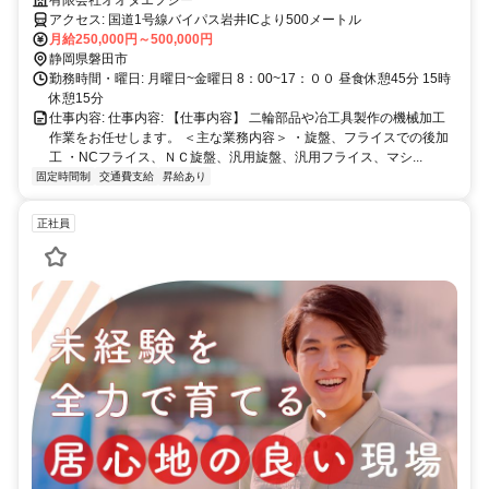
活かしてみませんか？年1～4か月分賞与あり／週休2日／製造スタッフ
有限会社オオタエフシー
国道1号線バイパス岩井インターより500Ｍと通勤に便利な職場です。
アクセス: 国道1号線バイパス岩井ICより500メートル
月給250,000円～500,000円
静岡県磐田市
勤務時間・曜日: 月曜日~金曜日 8：00~17：００ 昼食休憩45分 15時
休憩15分
仕事内容: 仕事内容: 【仕事内容】 二輪部品や冶工具製作の機械加工
作業をお任せします。 ＜主な業務内容＞ ・旋盤、フライスでの後加
工 ・NCフライス、ＮＣ旋盤、汎用旋盤、汎用フライス、マシ...
固定時間制
交通費支給
昇給あり
正社員