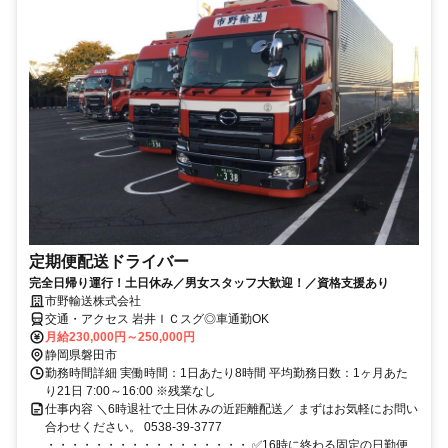
定期便配送ドライバー
完全日帰り運行！土日休み／男女スタッフ大歓迎！／資格支援あり
市野輸送株式会社
交通・アクセス 岩井ＩＣスグ◎車通勤OK
月給230,000円～250,000円
静岡県磐田市
勤務時間詳細 実働時間：1日あたり8時間 平均勤務日数：1ヶ月あた
り21日 7:00～16:00 ※残業なし
仕事内容 ＼6時退社で土日休みの近距離配送／ まずはお気軽にお問い
合わせください。 0538-39-3777
・・・・・・・・・・・・・・・・・ ✅16時に終わる固定の日勤便