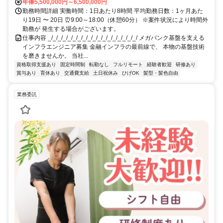
年俸5,500,000円～6,500,000円
勤務時間詳細 実働時間：1日あたり8時間 平均勤務日数：1ヶ月あた
り19日 〜 20日 ⏰9:00～18:00（休憩60分） ※案件状況により時間外
勤務が 発生する場合がございます。
仕事内容 _/_/_/_/_/_/_/_/_/_/_/_/_/_/_/_/_/_/ メガバンク基盤を支える
インフラエンジニア募集 金融インフラの最前線で、 本物の基盤技術
を磨きませんか。 当社...
資格取得支援あり
固定時間制
転勤なし
フルリモート
経験者歓迎
研修あり
賞与あり
育休あり
交通費支給
土日祝休み
ひげOK
髪型・髪色自由
業務委託