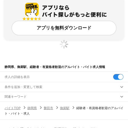
アプリを無料ダウンロード
静岡県、御厨駅、経験者・有資格者歓迎のアルバイト・バイト求人情報
求人の詳細を表示
条件を追加・変更して検索
市区町村を追加・変更
関連キーワード
完全在宅ワーク 全国
シール貼り 在宅
現在地周辺
ガチャガチャ
犬カフェ
静岡県
駅を追加・変更
バイトTOP
静岡県
磐田市
御厨駅
経験者・有資格者歓迎のアルバイ
静岡県
すべて
ト・バイト・求人
静岡市
すべて
職種を追加・変更
JR東海道本線(東京～熱海)
葵区
駿河区
清水区
熱海駅
飲食・フードサービス
浜松市
すべて
特徴を追加・変更