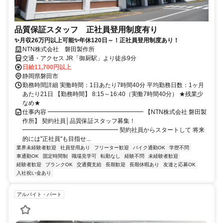
品質保証スタッフ 正社員登用制度有り
✨月収26万円以上可能✨年休120日～！正社員登用制度あり！
NTN株式会社 磐田製作所
交通・アクセス JR「御厨駅」より徒歩9分
日給11,700円以上
静岡県磐田市
勤務時間詳細 実働時間：1日あたり7時間40分 平均勤務日数：1ヶ月
あたり21日 【勤務時間】 8:15～16:40（実働7時間40分） ★残業少
なめ★
仕事内容 ━━━━━━━━━━━━━━━━ 【NTN株式会社 磐田製
作所】 契約社員│品質保証スタッフ募集！
━━━━━━━━━━━━━━━━ 契約社員からスタートして 将来
的には"正社員"も目指せ...
業界未経験者歓迎
社員登用あり
フリーター歓迎
バイク通勤OK
学歴不問
車通勤OK
固定時間制
職場見学可
転勤なし
経験不問
未経験者歓迎
経験者歓迎
ブランクOK
交通費支給
長期歓迎
長期休暇あり
友達と応募OK
入社祝い金あり
アルバイト・パート