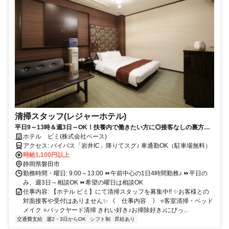
清掃スタッフ(レジャーホテル)
平日9～13時＆週3日～OK！扶養内で働きたい方に◎接客なしの裏方ス
タッフ募集✨
ホテル ピミ(株式会社ベース)
アクセス: バイパス「岩井IC」降りてスグ♪ 車通勤OK（駐車場無料）
時給1,100円以上
静岡県磐田市
勤務時間・曜日: 9:00～13:00 ⏩午前中心の1日4時間勤務♪ ⏩平日の
み、週3日～相談OK ⏩希望の曜日は相談OK
仕事内容: 【ホテル ピミ】にて清掃スタッフを募集中!! ✨お客様との
対面接客や受付はありません✨ 《 仕事内容 》 ⭐客室清掃・ベッド
メイク ⭐バックヤード清掃 きれい好き♪お掃除好き♪にぴっ...
交通費支給
週2・3日からOK
シフト制
昇給あり