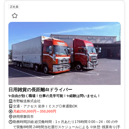
正社員
日用雑貨の長距離4tドライバー
✨自由が効く職場！仕事の見学可能！✨経験は問いません！
市野輸送株式会社
交通・アクセス 岩井ＩＣスグ◎車通勤OK
月給250,000円～350,000円
静岡県磐田市
勤務時間詳細 総労働時間：1ヶ月あたり176時間 0:00～24：00 の中
で実働8時間 24時間当社運行スケジュールによる ※休憩･残業有り(手