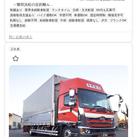
✅磐田浜松の近距離ル...
制服あり
業界未経験者歓迎
ランチタイム
主婦・主夫歓迎
60代も応募可
資格取得支援あり
バイク通勤OK
学歴不問
車通勤OK
固定時間制
職場見学可
転勤なし
経験不問
未経験者歓迎
午前
経験者歓迎
残業なし
夕方
ブランクOK
交通費支給
同じ企業の求人
正社員