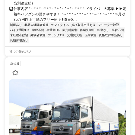
当別途支給)
仕事内容 *～*＊*～*＊*～*＊*～*＊*～*＊* 4tドライバ―大募集 ▶▶定
着率バツグンの働きやすさ！ *～*＊*～*＊*～*＊*～*＊*～*＊* ✨月収
35万円以上可能のフリー便 ✨月8日休...
制服あり
業界未経験者歓迎
ランチタイム
資格取得支援あり
フリーター歓迎
バイク通勤OK
学歴不問
車通勤OK
固定時間制
職場見学可
転勤なし
経験不問
未経験者歓迎
経験者歓迎
ブランクOK
交通費支給
長期歓迎
資格取得手当あり
長期休暇あり
同じ企業の求人
正社員