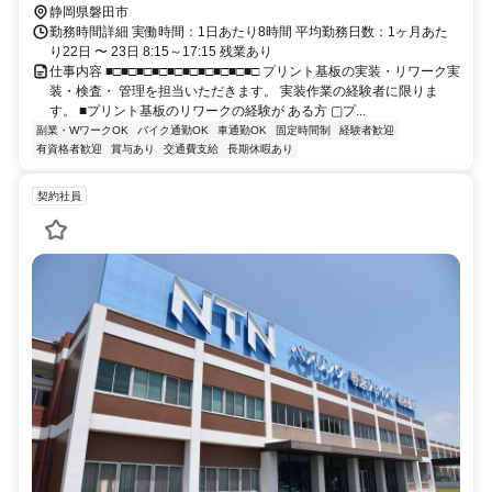
静岡県磐田市
勤務時間詳細 実働時間：1日あたり8時間 平均勤務日数：1ヶ月あた
り22日 〜 23日 8:15～17:15 残業あり
仕事内容 ■□■□■□■□■□■□■□■□■□■□ プリント基板の実装・リワーク実
装・検査・ 管理を担当いただきます。 実装作業の経験者に限りま
す。 ■プリント基板のリワークの経験が ある方 ▢プ...
副業・WワークOK
バイク通勤OK
車通勤OK
固定時間制
経験者歓迎
有資格者歓迎
賞与あり
交通費支給
長期休暇あり
契約社員