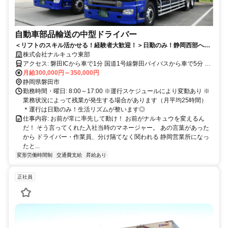
自動車部品輸送の中型ドライバー
＜リフトのスキル活かせる！経験者大歓迎！＞日勤のみ！静岡西部への
輸送／賞与年2回／時間外手当100％支給／家族手当・住宅手当あり
株式会社ナルキュウ東部
アクセス: 磐田ICから車で1分 国道1号線磐田バイパスから車で5分 磐
田駅から車で13分 御厨駅から車で13分 豊田町駅から車で15分
月給300,000円～350,000円
静岡県磐田市
勤務時間・曜日: 8:00～17:00 ※運行スケジュールにより変動あり ※
業務状況によって残業が発生する場合があります（月平均25時間）
＊運行は日勤のみ！生活リズムが整います◎
仕事内容: お前が常に率先して動け！ お前がナルキュウを変えるん
だ！ そう言ってくれた入社当時のマネージャー。 あの言葉があった
から ドライバー・作業員、分け隔てなく関われる 静岡営業所になっ
たと...
変形労働時間制
交通費支給
昇給あり
正社員