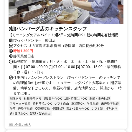
(朝)ハンバーグ店のキッチンスタッフ
【モーニングのアルバイト！週2日～短時間OK！朝の時間を有効活用】
嬉しい従業員特典が多数！未経験大歓迎！
びっくりドンキー 磐田店
アクセス ＪＲ東海道本線 御厨（静岡県）西口徒歩約30分
時給1,300円
静岡県磐田市
勤務時間 ・勤務曜日：月・火・水・木・金・土・日・祝 ・勤務時
間： [1] 07:00～09:00 [2] 07:00～10:00 [3] 07:00～15:00 ・最低勤務
日数（週）：2日 そ...
仕事内容 ハンバーグレストラン「びっくりドンキー」のキッチンで
の調理補助のお仕事です！ ＜＜モーニングバイト大募集＞＞ 開店準
備、簡単な下ごしらえ、 機器の準備、店内清掃など。 開店から11時
まではモ...
制服あり
社員登用あり
週1日からOK
1日4時間以内OK
主婦・主夫歓迎
フリーター歓迎
給料前払いOK
シフト自由
車通勤OK
学生歓迎
未経験者歓迎
午前
経験者歓迎
交通費支給
長期歓迎
週2・3日からOK
シフト制
社割あり
週4日以上OK
髪型・髪色自由
同じ企業の求人