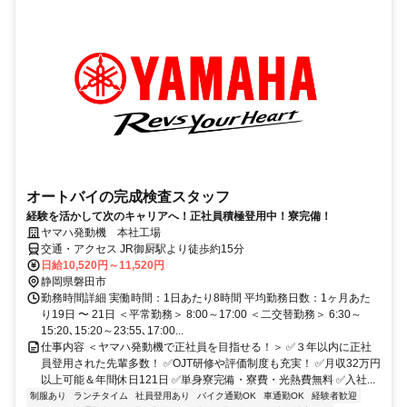
オートバイの完成検査スタッフ
経験を活かして次のキャリアへ！正社員積極登用中！寮完備！
ヤマハ発動機 本社工場
交通・アクセス JR御厨駅より徒歩約15分
日給10,520円～11,520円
静岡県磐田市
勤務時間詳細 実働時間：1日あたり8時間 平均勤務日数：1ヶ月あた
り19日 〜 21日 ＜平常勤務＞ 8:00～17:00 ＜二交替勤務＞ 6:30～
15:20､15:20～23:55､17:00...
仕事内容 ＜ヤマハ発動機で正社員を目指せる！＞ ✅３年以内に正社
員登用された先輩多数！ ✅OJT研修や評価制度も充実！ ✅月収32万円
以上可能＆年間休日121日 ✅単身寮完備・寮費・光熱費無料 ✅入社...
制服あり
ランチタイム
社員登用あり
バイク通勤OK
車通勤OK
経験者歓迎