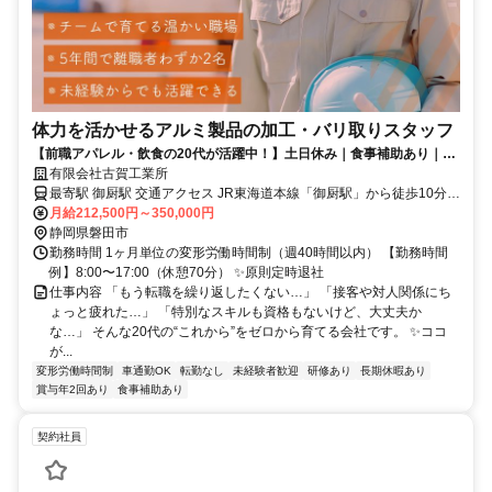
体力を活かせるアルミ製品の加工・バリ取りスタッフ
【前職アパレル・飲食の20代が活躍中！】土日休み｜食事補助あり｜残
業手当全額支給
有限会社古賀工業所
最寄駅 御厨駅 交通アクセス JR東海道本線「御厨駅」から徒歩10分前
月給212,500円～350,000円
後 〇転勤なし 〇車通勤OK 〇バイク通勤OK 〇駐車場完備
静岡県磐田市
勤務時間 1ヶ月単位の変形労働時間制（週40時間以内） 【勤務時間
例】8:00〜17:00（休憩70分） ✨原則定時退社
仕事内容 「もう転職を繰り返したくない…」 「接客や対人関係にち
ょっと疲れた…」 「特別なスキルも資格もないけど、大丈夫か
な…」 そんな20代の“これから”をゼロから育てる会社です。 ✨ココ
が...
変形労働時間制
車通勤OK
転勤なし
未経験者歓迎
研修あり
長期休暇あり
賞与年2回あり
食事補助あり
契約社員