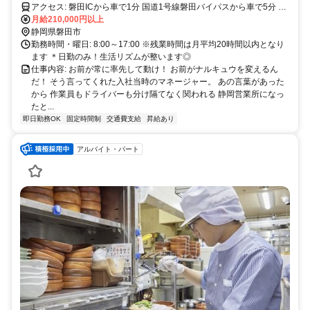
アクセス: 磐田ICから車で1分 国道1号線磐田バイパスから車で5分 磐
田駅から車で13分 御厨駅から車で13分 豊田町駅から車で15分
月給210,000円以上
静岡県磐田市
勤務時間・曜日: 8:00～17:00 ※残業時間は月平均20時間以内となり
ます ＊日勤のみ！生活リズムが整います◎
仕事内容: お前が常に率先して動け！ お前がナルキュウを変えるん
だ！ そう言ってくれた入社当時のマネージャー。 あの言葉があった
から 作業員もドライバーも分け隔てなく関われる 静岡営業所になっ
たと...
即日勤務OK
固定時間制
交通費支給
昇給あり
アルバイト・パート