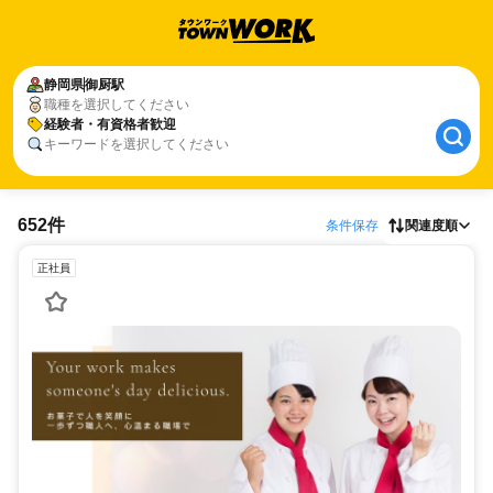
静岡県
御厨駅
職種を選択してください
経験者・有資格者歓迎
キーワードを選択してください
652件
条件保存
関連度順
正社員