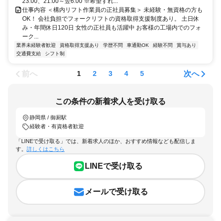
23:00、21:00～翌6:00 ※希望すれ...
仕事内容 ＜構内リフト作業員の正社員募集＞ 未経験・無資格の方も
OK！ 会社負担でフォークリフトの資格取得支援制度あり。 土日休
み・年間休日120日 女性の正社員も活躍中 お客様の工場内でのフォ
ーク...
業界未経験者歓迎
資格取得支援あり
学歴不問
車通勤OK
経験不問
賞与あり
交通費支給
シフト制
前へ
次へ
1
2
3
4
5
この条件の新着求人を受け取る
静岡県 / 御厨駅
経験者・有資格者歓迎
「LINEで受け取る」では、新着求人のほか、おすすめ情報なども配信しま
す。
詳しくはこちら
LINEで受け取る
メールで受け取る