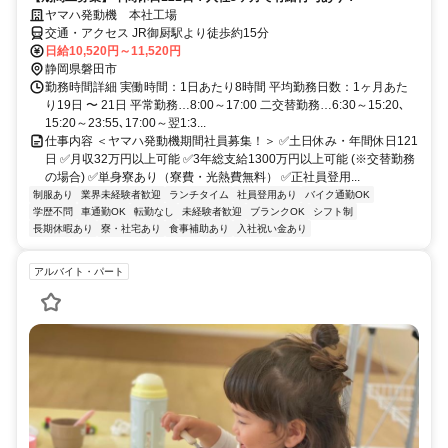
ヤマハ発動機 本社工場
交通・アクセス JR御厨駅より徒歩約15分
日給10,520円～11,520円
静岡県磐田市
勤務時間詳細 実働時間：1日あたり8時間 平均勤務日数：1ヶ月あた
り19日 〜 21日 平常勤務…8:00～17:00 二交替勤務…6:30～15:20､
15:20～23:55､17:00～翌1:3...
仕事内容 ＜ヤマハ発動機期間社員募集！＞ ✅土日休み・年間休日121
日 ✅月収32万円以上可能 ✅3年総支給1300万円以上可能 (※交替勤務
の場合) ✅単身寮あり（寮費・光熱費無料） ✅正社員登用...
制服あり
業界未経験者歓迎
ランチタイム
社員登用あり
バイク通勤OK
学歴不問
車通勤OK
転勤なし
未経験者歓迎
ブランクOK
シフト制
長期休暇あり
寮・社宅あり
食事補助あり
入社祝い金あり
アルバイト・パート