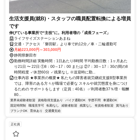
生活支援員(就B)・スタッフの職員配置転換による増員
です
伸びている事業所で“主役”に。利用者増の「成長フェーズ」
ライフサイズステーションあまね
交通・アクセス 「磐田駅」より車で約12分／車・二輪通勤可
月給223,000円～303,000円
静岡県磐田市
勤務時間詳細 実働時間：1日あたり8時間 平均勤務日数：1ヶ月あた
り21日 〜 22日 ①8：00～17：00 または ②7：30～17：30の間の8
時間程度 ✓休憩60分 ✓残業なし ※送迎時に勤...
仕事内容 ★事業所の概要★ 私たちの障害者就労継続支援B型事業所
では、障害のある方々が職場で必要な スキルや就労態度を身につけ
るための サポートをします（定員：40名） ✅利用者数37％増・報酬
80...
業界未経験者歓迎
資格取得支援あり
バイク通勤OK
学歴不問
車通勤OK
固定時間制
職場見学可
転勤なし
経験者歓迎
残業なし
有資格者歓迎
賞与あり
ブランクOK
育休あり
交通費支給
正社員