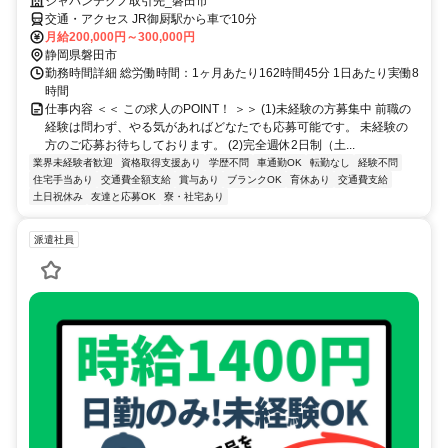
ジャパンテクノ取引先_磐田市
交通・アクセス JR御厨駅から車で10分
月給200,000円～300,000円
静岡県磐田市
勤務時間詳細 総労働時間：1ヶ月あたり162時間45分 1日あたり実働8
時間
仕事内容 ＜＜ この求人のPOINT！ ＞＞ (1)未経験の方募集中 前職の
経験は問わず、やる気があればどなたでも応募可能です。 未経験の
方のご応募お待ちしております。 (2)完全週休2日制（土...
業界未経験者歓迎
資格取得支援あり
学歴不問
車通勤OK
転勤なし
経験不問
住宅手当あり
交通費全額支給
賞与あり
ブランクOK
育休あり
交通費支給
土日祝休み
友達と応募OK
寮・社宅あり
派遣社員