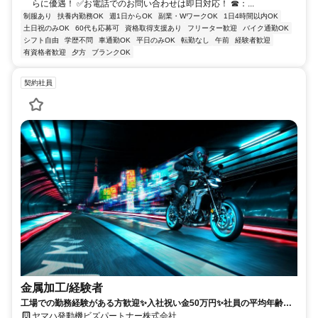
らに優遇！ ✅お電話でのお問い合わせは即日対応！ ☎：...
制服あり
扶養内勤務OK
週1日からOK
副業・WワークOK
1日4時間以内OK
土日祝のみOK
60代も応募可
資格取得支援あり
フリーター歓迎
バイク通勤OK
シフト自由
学歴不問
車通勤OK
平日のみOK
転勤なし
午前
経験者歓迎
有資格者歓迎
夕方
ブランクOK
契約社員
金属加工/経験者
工場での勤務経験がある方歓迎✨入社祝い金50万円✨社員の平均年齢は
30代
ヤマハ発動機ビズパートナー株式会社