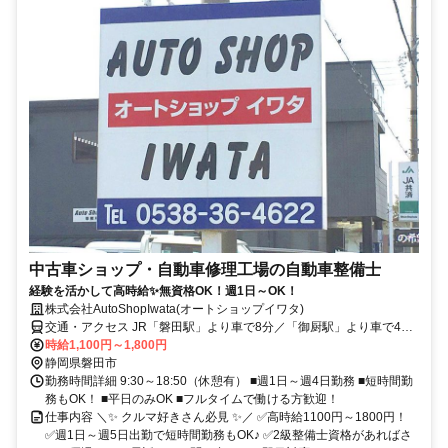
中古車ショップ・自動車修理工場の自動車整備士
経験を活かして高時給✨無資格OK！週1日～OK！
株式会社AutoShopIwata(オートショップイワタ)
交通・アクセス JR「磐田駅」より車で8分／「御厨駅」より車で4分
★車通勤OK
時給1,100円～1,800円
静岡県磐田市
勤務時間詳細 9:30～18:50（休憩有） ■週1日～週4日勤務 ■短時間勤
務もOK！ ■平日のみOK ■フルタイムで働ける方歓迎！
仕事内容 ＼✨ クルマ好きさん必見 ✨／ ✅高時給1100円～1800円！
✅週1日～週5日出勤で短時間勤務もOK♪ ✅2級整備士資格があればさ