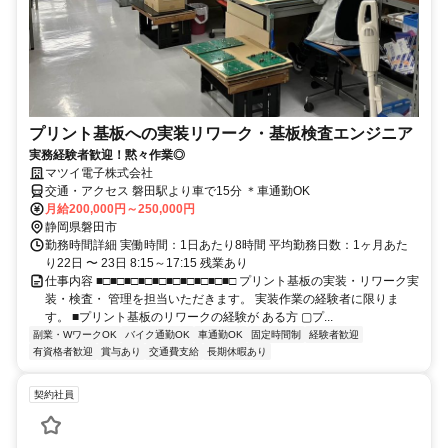
プリント基板への実装リワーク・基板検査エンジニア
実務経験者歓迎！黙々作業◎
マツイ電子株式会社
交通・アクセス 磐田駅より車で15分 ＊車通勤OK
月給200,000円～250,000円
静岡県磐田市
勤務時間詳細 実働時間：1日あたり8時間 平均勤務日数：1ヶ月あた
り22日 〜 23日 8:15～17:15 残業あり
仕事内容 ■□■□■□■□■□■□■□■□■□■□ プリント基板の実装・リワーク実
装・検査・ 管理を担当いただきます。 実装作業の経験者に限りま
す。 ■プリント基板のリワークの経験が ある方 ▢プ...
副業・WワークOK
バイク通勤OK
車通勤OK
固定時間制
経験者歓迎
有資格者歓迎
賞与あり
交通費支給
長期休暇あり
契約社員