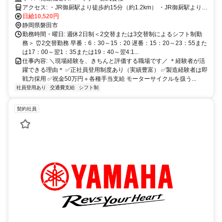
アクセス: ・JR御厨駅より徒歩約15分（約1.2km） ・JR御厨駅よりタ
クシーで約5分（約1.2km） ・JR磐田駅よりタクシー約10分 ・JR磐
日給10,520円
田駅前バスターミナル1番のりば遠鉄バス「城之崎経由磐田営業所」
静岡県磐田市
行き「ヤマハ発動機前」下車
勤務時間・曜日: 週休2日制＜2交替または3交替制によるシフト制勤
務＞ ⏰2交替勤務 早番：6：30～15：20 遅番：15：20～23：55また
は17：00～翌1：35または19：40～翌4:1...
仕事内容: ＼現場経験を、きちんと評価する職場です／ ＊経験者が活
躍できる理由＊ ✅正社員登用制度あり（実績豊富） ✅製造経験者は即
戦力採用 ✅祝金50万円＋各種手当支給 モーターサイクルを扱う...
社員登用あり
交通費支給
シフト制
契約社員