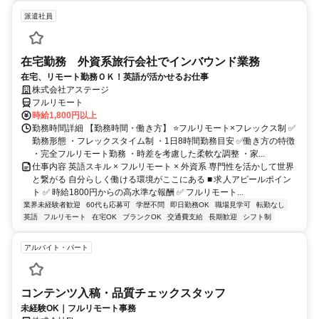
派遣社員
在宅勤務 外資系旅行会社でインバウンド業務
在宅、リモート勤務ＯＫ！英語が活かせるお仕事
株式会社アステージ
フルリモート
時給1,800円以上
勤務時間詳細 【勤務時間・働き方】 ⭐フルリモート×フレックス制 ✅
勤務形態 ・フレックスタイム制 ・1日8時間勤務目安 ✅働き方の特徴
・完全フルリモート勤務 ・時差を考慮した柔軟な調整 ・家...
仕事内容 英語スキル × フルリモート × 外資系 専門性を活かして世界
と繋がる 自分らしく働ける環境がここにある ■ 求人アピールポイン
ト ✅ 時給1800円からの高水準な報酬 ✅ フルリモート...
業界未経験者歓迎
60代も応募可
学歴不問
即日勤務OK
職場見学可
転勤なし
英語
フルリモート
在宅OK
ブランクOK
交通費支給
長期歓迎
シフト制
アルバイト・パート
コンテンツ入稿・品質チェックスタッフ
未経験OK｜フルリモート事務