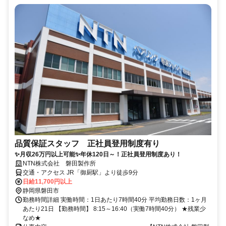
品質保証スタッフ 正社員登用制度有り
✨月収26万円以上可能✨年休120日～！正社員登用制度あり！
NTN株式会社 磐田製作所
交通・アクセス JR「御厨駅」より徒歩9分
日給11,700円以上
静岡県磐田市
勤務時間詳細 実働時間：1日あたり7時間40分 平均勤務日数：1ヶ月
あたり21日 【勤務時間】 8:15～16:40（実働7時間40分） ★残業少
なめ★