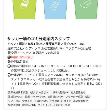
サッカー場のゴミ分別案内スタッフ
イベント運営／単発1日OK／履歴書不要／日払いOK 451
株式会社ハンデックス 浜松営業所/ヤマハスタジアム(請負先)
交通・アクセス 御厨駅から徒歩23分
時給1,125円以上
静岡県磐田市
勤務時間詳細 8：30～16：00 9：30～17：00 16：00～23：30等 ※
作業時間は試合スケジュールにより変動あり
仕事内容 〈イベント運営スタッフ募集〉 サッカー好きな方に超オス
スメ！ プロサッカーの試合会場で 試合を楽しみながら単発アルバイ
ト！ 1日単発からOK！ 長期継続勤務できる方も大歓迎！ 日払いOK！
日...
業界未経験者歓迎
短期（3ヵ月以内）
扶養内勤務OK
社員登用あり
週1日からOK
副業・WワークOK
土日祝のみOK
フリーター歓迎
短期
シフト自由
学歴不問
平日のみOK
学生歓迎
経験不問
未経験者歓迎
経験者歓迎
即日払いOK
ブランクOK
長期歓迎
単発