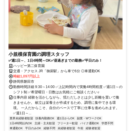
小規模保育園の調理スタッフ
✅週1日～、1日4時間～OK✅昼過ぎまでの勤務✅平日のみ！
ハッピー第二保育園
交通・アクセス JR「御厨駅」から車で6分 ◎車通勤OK
時給1,097円以上
静岡県磐田市
勤務時間詳細 9:30～14:00 ✅上記時間内で実働4時間程度 ✅週1日～の
シフト制 ✅希望曜日・日数はお気軽にご相談ください♪
仕事内容 経験を活かしながら、慌ただしさとは少し距離を置いて働
きませんか。 献立は栄養士が作成するため、調理に集中できる環
境。 一人だからこそ、自分のペースで丁寧に仕事を進められます。
✅週1日～...
業界未経験者歓迎
扶養内勤務OK
週1日からOK
副業・WワークOK
1日4時間以内OK
主婦・主夫歓迎
フリーター歓迎
バイク通勤OK
学歴不問
車通勤OK
平日のみOK
経験不問
未経験者歓迎
午前
経験者歓迎