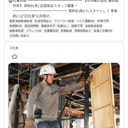
仕事内容 ━━━━━━━━━━━━━━━━ 【NTN株式会社 磐田製
作所】 契約社員│品質保証スタッフ募集！
━━━━━━━━━━━━━━━━ 契約社員からスタートして 将来
的には"正社員"も目指せ...
業界未経験者歓迎
社員登用あり
フリーター歓迎
バイク通勤OK
学歴不問
車通勤OK
固定時間制
職場見学可
転勤なし
経験不問
未経験者歓迎
経験者歓迎
ブランクOK
交通費支給
長期歓迎
長期休暇あり
友達と応募OK
入社祝い金あり
正社員