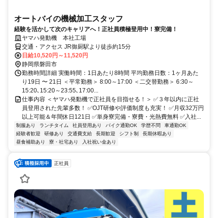
オートバイの機械加工スタッフ
経験を活かして次のキャリアへ！正社員積極登用中！寮完備！
ヤマハ発動機 本社工場
交通・アクセス JR御厨駅より徒歩約15分
日給10,520円～11,520円
静岡県磐田市
勤務時間詳細 実働時間：1日あたり8時間 平均勤務日数：1ヶ月あた
り19日 〜 21日 ＜平常勤務＞ 8:00～17:00 ＜二交替勤務＞ 6:30～
15:20､15:20～23:55､17:00...
仕事内容 ＜ヤマハ発動機で正社員を目指せる！＞ ✅３年以内に正社
員登用された先輩多数！ ✅OJT研修や評価制度も充実！ ✅月収32万円
以上可能＆年間休日121日 ✅単身寮完備・寮費・光熱費無料 ✅入社...
制服あり
ランチタイム
社員登用あり
バイク通勤OK
学歴不問
車通勤OK
経験者歓迎
研修あり
交通費支給
長期歓迎
シフト制
長期休暇あり
昼食補助あり
寮・社宅あり
入社祝い金あり
正社員