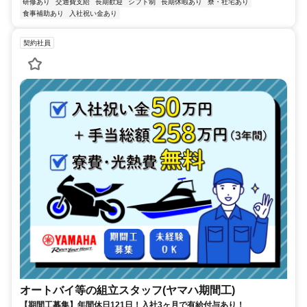
研修あり
交通費支給
長期歓迎
シフト制
長期休暇あり
寮・社宅あり
食事補助あり
入社祝い金あり
契約社員
オートバイ等の組立スタッフ(ヤマハ期間工)
【期間工募集】年間休日121日！入社3ヶ月で有給付与あり！