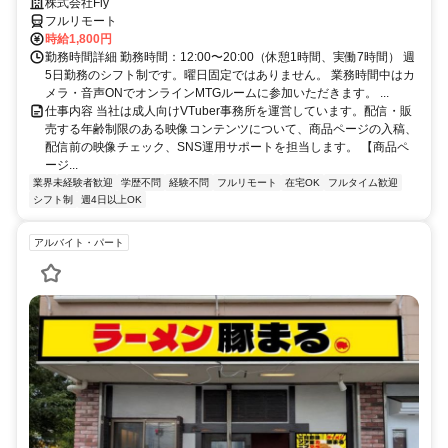
株式会社Fly
フルリモート
時給1,800円
勤務時間詳細 勤務時間：12:00〜20:00（休憩1時間、実働7時間） 週
5日勤務のシフト制です。曜日固定ではありません。 業務時間中はカ
メラ・音声ONでオンラインMTGルームに参加いただきます。 ...
仕事内容 当社は成人向けVTuber事務所を運営しています。配信・販
売する年齢制限のある映像コンテンツについて、商品ページの入稿、
配信前の映像チェック、SNS運用サポートを担当します。 【商品ペ
ージ...
業界未経験者歓迎
学歴不問
経験不問
フルリモート
在宅OK
フルタイム歓迎
シフト制
週4日以上OK
アルバイト・パート