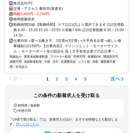
株式会社ITC
交通・アクセス 磐田市(派遣先)
時給1,400円～1,750円
静岡県磐田市
勤務時間詳細 【勤務時間】 ※下記(1)(2)より選択できます (1)2交替勤
務 6:30～15:20 15:20～23:55 ※実働7.83h (2)3交替勤務 6:30～15:00
14:20...
仕事内容 ⭐選べる働き方…2交替or3交替♪ ⭐大手有名企業 ⭐嬉しい食
事補助1日150円♪ 【仕事内容】 マリンジェット・モーターサイク
ル・ モーターボート等の部品を 扱う大手有名企業でのお仕事！...
制服あり
業界未経験者歓迎
フリーター歓迎
学歴不問
車通勤OK
職場見学可
経験不問
未経験者歓迎
午前
夕方
交通費支給
シフト制
深夜
履歴書不要
寮・社宅あり
前へ
次へ
1
2
3
4
5
この条件の新着求人を受け取る
静岡県 / 御厨駅
学歴不問
「LINEで受け取る」では、新着求人のほか、おすすめ情報なども配信しま
す。
詳しくはこちら