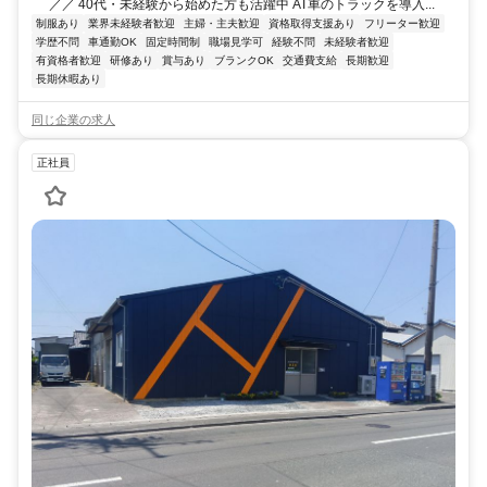
／／ 40代・未経験から始めた方も活躍中 AT車のトラックを導入...
制服あり
業界未経験者歓迎
主婦・主夫歓迎
資格取得支援あり
フリーター歓迎
学歴不問
車通勤OK
固定時間制
職場見学可
経験不問
未経験者歓迎
有資格者歓迎
研修あり
賞与あり
ブランクOK
交通費支給
長期歓迎
長期休暇あり
同じ企業の求人
正社員