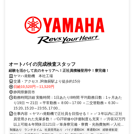
オートバイの完成検査スタッフ
経験を活かして次のキャリアへ！正社員積極登用中！寮完備！
ヤマハ発動機 本社工場
交通・アクセス JR御厨駅より徒歩約15分
日給10,520円～11,520円
静岡県磐田市
勤務時間詳細 実働時間：1日あたり8時間 平均勤務日数：1ヶ月あた
り19日 〜 21日 ＜平常勤務＞ 8:00～17:00 ＜二交替勤務＞ 6:30～
15:20､15:20～23:55､17:00...
仕事内容 ＜ヤマハ発動機で正社員を目指せる！＞ ✅３年以内に正社
員登用された先輩多数！ ✅OJT研修や評価制度も充実！ ✅月収32万円
以上可能＆年間休日121日 ✅単身寮完備・寮費・光熱費無料 ✅入社...
制服あり
ランチタイム
社員登用あり
バイク通勤OK
車通勤OK
経験者歓迎