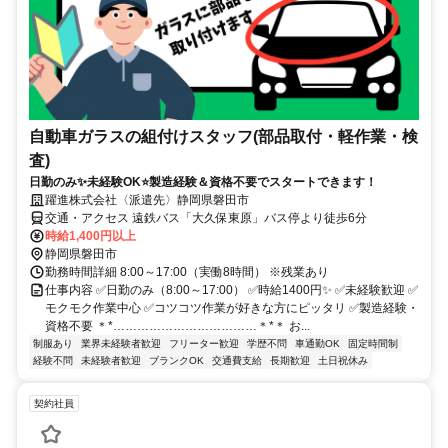
自動車ガラスの組付けスタッフ(部品取付・軽作業・検
査)
日勤のみ✨未経験OK⭐製造経験＆資格不要でスタートできます！
躍進株式会社〈派遣先〉静岡県磐田市
交通・アクセス 遠鉄バス「大久保東原」バス停より徒歩6分
時給1,400円以上
静岡県磐田市
勤務時間詳細 8:00～17:00（実働8時間） ※残業あり
仕事内容 ✅日勤のみ（8:00～17:00） ✅時給1400円✨ ✅未経験歓迎 ✅
モクモク作業中心 ✅コツコツ作業が好きな方にピッタリ ✅製造経験・
資格不要 ＊*………………………………＊*＊ お...
制服あり
業界未経験者歓迎
フリーター歓迎
学歴不問
車通勤OK
固定時間制
経験不問
未経験者歓迎
ブランクOK
交通費支給
長期歓迎
土日祝休み
契約社員