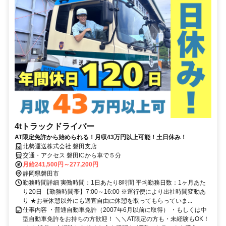
4tトラックドライバー
AT限定免許から始められる！月収43万円以上可能！土日休み！
北勢運送株式会社 磐田支店
交通・アクセス 磐田ICから車で５分
月給241,500円～277,200円
静岡県磐田市
勤務時間詳細 実働時間：1日あたり8時間 平均勤務日数：1ヶ月あた
り20日 【勤務時間帯】7:00～16:00 ※運行便により出社時間変動あ
り ★お昼休憩以外にも適宜自由に休憩を取ってもらっていま...
仕事内容 ・普通自動車免許（2007年6月以前に取得） ・もしくは中
型自動車免許をお持ちの方歓迎！ ＼＼AT限定の方も・未経験もOK！