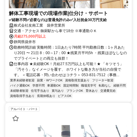
解体工事現場での現場作業|仕分け・サポート
✅経験不問✅必要なのは普通免許のみ✅入社祝金30万円支給
株式会社友南工業 袋井営業所
交通・アクセス 御厨駅から車で18分 ※車通勤ＯＫ
月給275,000円以上
静岡県袋井市
勤務時間詳細 実働時間：1日あたり7時間 平均勤務日数：1ヶ月あた
り20日 〜 21日 8：00～17：00 ★残業月平均5h ・残業ほぼなしなの
でプライベートとの両立も抜群！
仕事内容 ★未経験OK！月給27.5万円以上も可能！★ 「キツそう」
「汚そう」なイメージを覆す、 ホワイトな働き方が当社の自慢で
す。 ＜電話応募・問い合わせはコチラ＞ 053-831-7512（事務...
業界未経験者歓迎
副業・WワークOK
資格取得支援あり
フリーター歓迎
バイク通勤OK
学歴不問
車通勤OK
固定時間制
職場見学可
転勤なし
経験不問
未経験者歓迎
住宅手当あり
賞与あり
ブランクOK
育休あり
交通費支給
資格取得手当あり
長期休暇あり
ピアスOK
アルバイト・パート