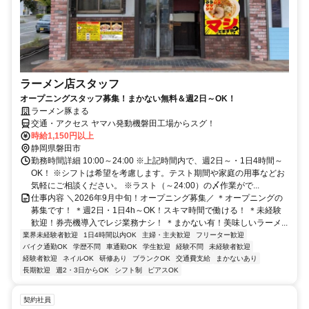
ラーメン店スタッフ
オープニングスタッフ募集！まかない無料＆週2日～OK！
ラーメン豚まる
交通・アクセス ヤマハ発動機磐田工場からスグ！
時給1,150円以上
静岡県磐田市
勤務時間詳細 10:00～24:00 ※上記時間内で、週2日～・1日4時間～
OK！ ※シフトは希望を考慮します。テスト期間や家庭の用事などお
気軽にご相談ください。 ※ラスト（～24:00）の〆作業がで...
仕事内容 ＼2026年9月中旬！オープニング募集／ ＊オープニングの
募集です！ ＊週2日・1日4h～OK！スキマ時間で働ける！ ＊未経験
歓迎！券売機導入でレジ業務ナシ！ ＊まかない有！美味しいラーメ...
業界未経験者歓迎
1日4時間以内OK
主婦・主夫歓迎
フリーター歓迎
バイク通勤OK
学歴不問
車通勤OK
学生歓迎
経験不問
未経験者歓迎
経験者歓迎
ネイルOK
研修あり
ブランクOK
交通費支給
まかないあり
長期歓迎
週2・3日からOK
シフト制
ピアスOK
契約社員