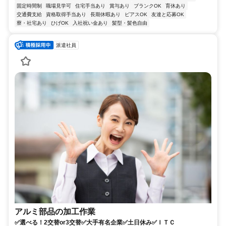
固定時間制
職場見学可
住宅手当あり
賞与あり
ブランクOK
育休あり
交通費支給
資格取得手当あり
長期休暇あり
ピアスOK
友達と応募OK
寮・社宅あり
ひげOK
入社祝い金あり
髪型・髪色自由
派遣社員
アルミ部品の加工作業
✅選べる！2交替or3交替✅大手有名企業✅土日休み✅ＩＴＣ