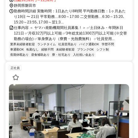
静岡県磐田市
勤務時間詳細 実働時間：1日あたり8時間 平均勤務日数：1ヶ月あた
り19日 〜 21日 平常勤務…8:00～17:00 二交替勤務…6:30～15:20､
15:20～23:55､17:00～翌1:3...
仕事内容 ＜ ヤマハ発動機期間社員募集！＞ ✅土日休み・年間休日
121日 ✅月収32万円以上可能 ✅3年総支給1300万円以上可能 (※交替
勤務の場合) ✅単身寮あり（寮費・光熱費無料） ✅社員登用...
業界未経験者歓迎
ランチタイム
社員登用あり
バイク通勤OK
学歴不問
車通勤OK
転勤なし
経験不問
未経験者歓迎
ブランクOK
シフト制
長期休暇あり
昼食補助あり
寮・社宅あり
入社祝い金あり
正社員