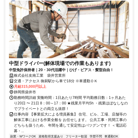
中型ドライバー(解体現場での作業もあります)
中型免許保持者｜20・30代活躍中｜ひげ・ピアス・髪型自由！
株式会社友南工業 袋井営業所
交通・アクセス 御厨駅から車で18分 ※車通勤ＯＫ
月給315,000円以上
静岡県袋井市
勤務時間詳細 実働時間：1日あたり7時間 平均勤務日数：1ヶ月あた
り20日 〜 21日 8：00～17：00 ★残業月平均5h ・残業ほぼなしなの
でプライベートとの両立も抜群！
仕事内容 【事業拡大による増員募集】 住宅、ビル、工場、店舗等の
解体工事における作業全般を お任せします。 公共工事・民間工事の
どちらも扱うため、 年間を通して安定性はバツグンです！ ＜電話応
募・...
副業・WワークOK
資格取得支援あり
フリーター歓迎
学歴不問
車通勤OK