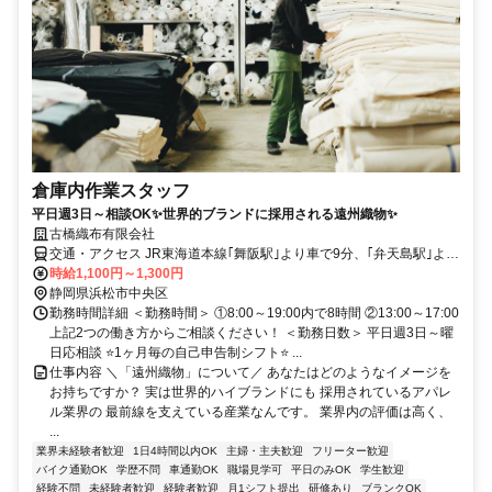
倉庫内作業スタッフ
平日週3日～相談OK✨世界的ブランドに採用される遠州織物✨
古橋織布有限会社
交通・アクセス JR東海道本線｢舞阪駅｣より車で9分、｢弁天島駅｣より
車で10分
時給1,100円～1,300円
静岡県浜松市中央区
勤務時間詳細 ＜勤務時間＞ ①8:00～19:00内で8時間 ②13:00～17:00
上記2つの働き方からご相談ください！ ＜勤務日数＞ 平日週3日～曜
日応相談 ⭐1ヶ月毎の自己申告制シフト⭐ ...
仕事内容 ＼「遠州織物」について／ あなたはどのようなイメージを
お持ちですか？ 実は世界的ハイブランドにも 採用されているアパレ
ル業界の 最前線を支えている産業なんです。 業界内の評価は高く、
...
業界未経験者歓迎
1日4時間以内OK
主婦・主夫歓迎
フリーター歓迎
バイク通勤OK
学歴不問
車通勤OK
職場見学可
平日のみOK
学生歓迎
経験不問
未経験者歓迎
経験者歓迎
月1シフト提出
研修あり
ブランクOK