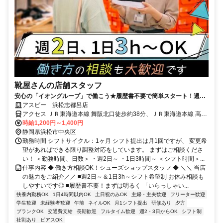
靴屋さんの店舗スタッフ
安心の「イオングループ」で働こう★履歴書不要で簡単スタート！週2
日～＆1日3h～ライフスタイルに合わせて無理なく勤務OK
アスビー 浜松志都呂店
アクセス ＪＲ東海道本線 舞阪北口徒歩約38分、ＪＲ東海道本線 高塚
北口徒歩約47分、ＪＲ東海道本線 弁天島徒歩約63分 「舞阪」駅から
時給1,200円～1,400円
車で5分
静岡県浜松市中央区
勤務時間 シフトサイクル：1ヶ月 シフト提出は月1回ですが、 変更希
望があればできる限り調整対応をしています。 まずはご相談くださ
い！ ＜勤務時間、日数＞ ・週2日～ ・1日3時間～ ＜シフト時間＞...
仕事内容 ◆ 働き方相談OK！シューズショップスタッフ ◆ ＼＼ 当店
の魅力をご紹介／／ ■週2日～＆1日3h～シフト希望制 お休み相談も
しやすいです◎ ■履歴書不要！まずは明るく 「いらっしゃい...
扶養内勤務OK
1日4時間以内OK
土日祝のみOK
主婦・主夫歓迎
フリーター歓迎
学生歓迎
未経験者歓迎
午前
ネイルOK
月1シフト提出
研修あり
夕方
ブランクOK
交通費支給
長期歓迎
フルタイム歓迎
週2・3日からOK
シフト制
社割あり
ピアスOK