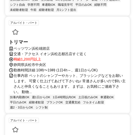
シフト自由
学歴不問
車通勤OK
職場見学可
平日のみOK
経験不問
未経験者歓迎
午前
経験者歓迎
月1シフト提出
アルバイト・パート
トリマー
ペッツワン浜松雄踏店
交通・アクセス イオン浜松志都呂店すぐ近く
時給1,200円以上
静岡県浜松市中央区
勤務時間詳細 10時〜19時 (1日4h～、週1日からOK)
仕事内容 ペットのシャンプーやカット、ブラッシングなどをお願い
します。 可愛く仕上げてあげて下さいね♪ 常連さんが多いので飼い主
さんと仲良くなることもあります。 まずは、お気軽にご連絡下さ
い。 動物...
扶養内勤務OK
週1日からOK
1日4時間以内OK
土日祝のみOK
車通勤OK
平日のみOK
経験者歓迎
ブランクOK
交通費支給
フルタイム歓迎
週2・3日からOK
シフト制
アルバイト・パート