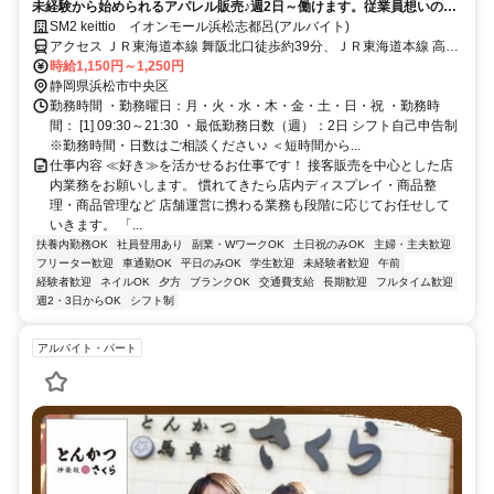
未経験から始められるアパレル販売♪週2日～働けます。従業員想いの福
利厚生で、安心して長く働ける環境！
SM2 keittio イオンモール浜松志都呂(アルバイト)
アクセス ＪＲ東海道本線 舞阪北口徒歩約39分、ＪＲ東海道本線 高塚
北口徒歩約43分、ＪＲ東海道本線 弁天島徒歩約64分 JR「舞阪駅」か
時給1,150円～1,250円
らバスで13分
静岡県浜松市中央区
勤務時間 ・勤務曜日：月・火・水・木・金・土・日・祝 ・勤務時
間： [1] 09:30～21:30 ・最低勤務日数（週）：2日 シフト自己申告制
※勤務時間・日数はご相談ください♪ ＜短時間から...
仕事内容 ≪好き≫を活かせるお仕事です！ 接客販売を中心とした店
内業務をお願いします。 慣れてきたら店内ディスプレイ・商品整
理・商品管理など 店舗運営に携わる業務も段階に応じてお任せして
いきます。 「...
扶養内勤務OK
社員登用あり
副業・WワークOK
土日祝のみOK
主婦・主夫歓迎
フリーター歓迎
車通勤OK
平日のみOK
学生歓迎
未経験者歓迎
午前
経験者歓迎
ネイルOK
夕方
ブランクOK
交通費支給
長期歓迎
フルタイム歓迎
週2・3日からOK
シフト制
アルバイト・パート