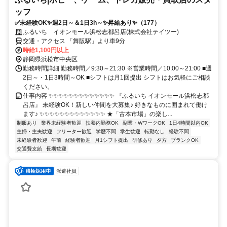
ッフ
✅未経験OK✨週2日～＆1日3h～✨昇給あり✨（177）
ふるいち イオンモール浜松志都呂店(株式会社テイツー)
交通・アクセス 「舞阪駅」より車9分
時給1,100円以上
静岡県浜松市中央区
勤務時間詳細 勤務時間／9:30～21:30 ※営業時間／10:00～21:00 ■週
2日～・1日3時間～OK ■シフトは月1回提出 シフトはお気軽にご相談
ください。
仕事内容 ✨✨✨✨✨✨✨✨✨✨✨✨✨ 『ふるいち イオンモール浜松志都
呂店』 未経験OK！新しい仲間を大募集♪ 好きなものに囲まれて働け
ます♪ ✨✨✨✨✨✨✨✨✨✨✨✨✨ ★「古本市場」の楽し...
制服あり
業界未経験者歓迎
扶養内勤務OK
副業・WワークOK
1日4時間以内OK
主婦・主夫歓迎
フリーター歓迎
学歴不問
学生歓迎
転勤なし
経験不問
未経験者歓迎
午前
経験者歓迎
月1シフト提出
研修あり
夕方
ブランクOK
交通費支給
長期歓迎
派遣社員