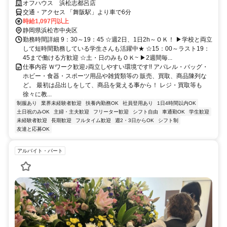
オフハウス 浜松志都呂店
交通・アクセス 「舞阪駅」より車で6分
時給1,097円以上
静岡県浜松市中央区
勤務時間詳細 9：30～19：45 ☆週2日、1日2h～ＯＫ！ ▶学校と両立
して短時間勤務している学生さんも活躍中★ ☆15：00～ラスト19：
45まで働ける方歓迎 ☆土・日のみもＯＫ~ ▶2週間毎...
仕事内容 Ｗワーク歓迎♪両立しやすい環境です!! アパレル・バッグ・
ホビー・食器・スポーツ用品や雑貨類等の 販売、買取、商品陳列な
ど。 最初は品出しをして、商品を覚える事から！ レジ・買取等も
徐々に教...
制服あり
業界未経験者歓迎
扶養内勤務OK
社員登用あり
1日4時間以内OK
土日祝のみOK
主婦・主夫歓迎
フリーター歓迎
シフト自由
車通勤OK
学生歓迎
未経験者歓迎
長期歓迎
フルタイム歓迎
週2・3日からOK
シフト制
友達と応募OK
アルバイト・パート