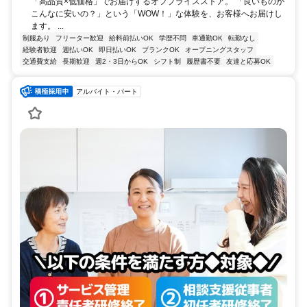
「高品質×低価格」でお届けするオフプライスストア。 「良いものが
こんなに安いの？」という「WOW！」な体験を、お客様へお届けし
ます。 ...
制服あり
フリーター歓迎
給料前払いOK
学歴不問
車通勤OK
転勤なし
経験者歓迎
週払いOK
即日払いOK
ブランクOK
オープニングスタッフ
交通費支給
長期歓迎
週2・3日からOK
シフト制
履歴書不要
友達と応募OK
アルバイト・パート