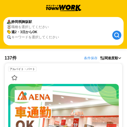
静岡県
舞阪駅
職種を選択してください
週2・3日からOK
キーワードを選択してください
137件
条件保存
関連度順
アルバイト・パート