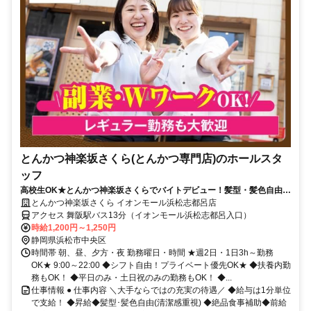
とんかつ神楽坂さくら(とんかつ専門店)のホールスタ
ッフ
高校生OK★とんかつ神楽坂さくらでバイトデビュー！髪型・髪色自由★
食事補助有★履歴書不要
とんかつ神楽坂さくら イオンモール浜松志都呂店
アクセス 舞阪駅バス13分（イオンモール浜松志都呂入口）
時給1,200円～1,250円
静岡県浜松市中央区
時間帯 朝、昼、夕方・夜 勤務曜日・時間 ★週2日・1日3h～勤務
OK★ 9:00～22:00 ◆シフト自由！プライベート優先OK★ ◆扶養内勤
務もOK！ ◆平日のみ・土日祝のみの勤務もOK！ ◆...
仕事情報 ● 仕事内容 ＼大手ならではの充実の待遇／ ◆給与は1分単位
で支給！ ◆昇給◆髪型･髪色自由(清潔感重視) ◆絶品食事補助◆前給