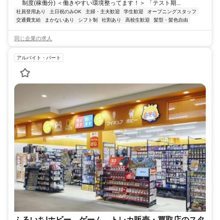
制度(稼働分) ＜働きやすい環境整ってます！＞ 「テスト期...
社員登用あり
土日祝のみOK
主婦・主夫歓迎
学生歓迎
オープニングスタッフ
交通費支給
まかないあり
シフト制
社割あり
高校生歓迎
髪型・髪色自由
同じ企業の求人
アルバイト・パート
ふるいち|ホビー、ゲーム、トレカ販売・買取店のスタ