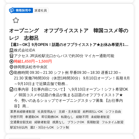
派遣社員
オープニング オフプライスストア 韓国コスメ等の
レジ 志都呂
【週3～OK】9月OPEN！話題のオフプライスストア★お休み希望月10
日までOK
株式会社iDA
アクセス JR浜松駅北口からバスで約30分 マイカー通勤可能
時給1,450円～1,500円
静岡県浜松市中央区
勤務時間 09:30～21:30 シフト例 早番09:30～18:30 遅番12:30～
21:30 実働7時間30分（休憩1時間30分） 9月10日オープン！長期 8月
～9月10日まで近隣店舗で勤務...
仕事内容 【仕事内容について】 ＼9月10日オープン！シフト希望OK
／ 韓国コスメや話題の食品が集まる話題のオフプライスストア★
今、勢いのあるショップでオープニングスタッフ募集 【お仕事内
容】 商...
業界未経験者歓迎
社員登用あり
主婦・主夫歓迎
給料前払いOK
シフト自由
学歴不問
車通勤OK
即日勤務OK
転勤なし
経験不問
未経験者歓迎
交通費全額支給
経験者歓迎
残業なし
ブランクOK
長期歓迎
フルタイム歓迎
駅近5分以内
週2・3日からOK
シフト制