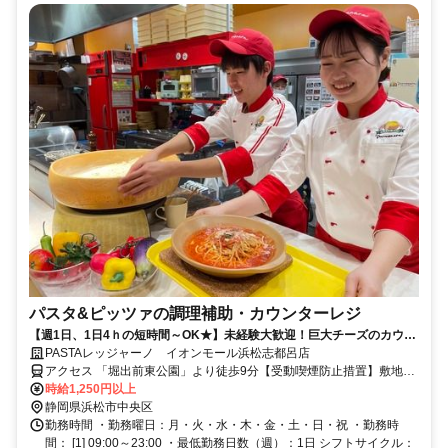
パスタ&ピッツァの調理補助・カウンターレジ
【週1日、1日4ｈの短時間～OK★】未経験大歓迎！巨大チーズのカウン
タースタッフ大募集！
PASTAレッジャーノ イオンモール浜松志都呂店
アクセス 「堀出前東公園」より徒歩9分【受動喫煙防止措置】敷地内
禁煙 （喫煙所/勤務地により異なる）
時給1,250円以上
静岡県浜松市中央区
勤務時間 ・勤務曜日：月・火・水・木・金・土・日・祝 ・勤務時
間： [1] 09:00～23:00 ・最低勤務日数（週）：1日 シフトサイクル：