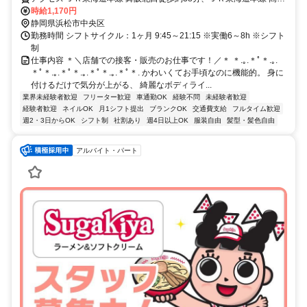
北口徒歩約48分、ＪＲ東海道本線 弁天島徒歩約63分
時給1,170円
静岡県浜松市中央区
勤務時間 シフトサイクル：1ヶ月 9:45～21:15 ※実働6～8h ※シフト
制
仕事内容 ＊＼店舗での接客・販売のお仕事です！／＊ ＊.｡.＊ﾟ＊.｡.
＊ﾟ＊.｡.＊ﾟ＊.｡.＊ﾟ＊.｡.＊ﾟ＊. かわいくてお手頃なのに機能的。 身に
付けるだけで気分が上がる、 綺麗なボディライ...
業界未経験者歓迎
フリーター歓迎
車通勤OK
経験不問
未経験者歓迎
経験者歓迎
ネイルOK
月1シフト提出
ブランクOK
交通費支給
フルタイム歓迎
週2・3日からOK
シフト制
社割あり
週4日以上OK
服装自由
髪型・髪色自由
アルバイト・パート