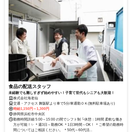
食品の配送スタッフ
未経験でも難しすぎず始めやすい！子育て世代もシニアも大歓迎！
株式会社海老仙
交通・アクセス 舞阪駅より車で5分/車通勤ＯＫ(無料駐車場あり)
時給1,150円～1,300円
静岡県浜松市中央区
勤務時間詳細 5:00～15:00 の間でシフト制 └休憩：1時間 柔軟な働き
方が可能！✨ ＊週3日～勤務OK ＊1日3時間～OK！ ＊ご希望の勤務時
間についてはご相談ください。 ＊50代～60代活...