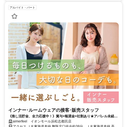
アルバイト・パート
インナー･ルームウェアの接客･販売スタッフ
《推し活貯金、全力応援中！》賞与×報奨金×社割あり★アパレル未経験
OK！フルタイム勤務で安定収入◎
aimerfeel イオンモール浜松志都呂店
アクセス ＪＲ東海道本線 舞阪北口徒歩約38分、ＪＲ東海道本線 高塚