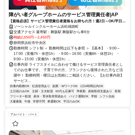
障がい者グループホームのサービス管理責任者|AP
【資格必須】サービス管理責任者資格をお持ちの方！週2日～OK/平日の
みOK/残業ほぼなし！家庭や私生活と無理なく両立◎
ソーシャルインクルーホーム浜松雄踏町
交通アクセス 最寄駅：舞阪駅 舞阪駅から車6分
時給2,050円～2,450円
静岡県浜松市中央区
勤務時間 シフト制 ＜ 勤務時間は以下を参照 ＞ 【基本】 ・9:00～
17:00（実働7h・休憩1h） ・9:00～16:00（実働6h・休憩1h） ・
9:00～15:00（実働5h・休憩1h）...
仕事内容 ライフスタイルに合わせて働けるサービス管理責任者とし
てのお仕事です。 子育て中の方、ブランクから復帰された方など活
躍中！ 勤務時間・曜日はお気軽にご相談ください。 【お仕事内容】
サービス...
扶養内勤務OK
社員登用あり
副業・WワークOK
1日4時間以内OK
土日祝のみOK
主婦・主夫歓迎
60代も応募可
準夜勤
資格取得支援あり
長期
フリーター歓迎
産休・育休取得実績あり
バイク通勤OK
早朝
シフト自由
大量募集
午後
学歴不問
車通勤OK
平日のみOK
アルバイト・パート