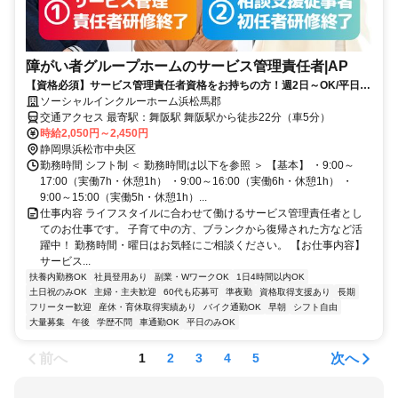
障がい者グループホームのサービス管理責任者|AP
【資格必須】サービス管理責任者資格をお持ちの方！週2日～OK/平日の
みOK/残業ほぼなし！家庭や私生活と無理なく両立◎
ソーシャルインクルーホーム浜松馬郡
交通アクセス 最寄駅：舞阪駅 舞阪駅から徒歩22分（車5分）
時給2,050円～2,450円
静岡県浜松市中央区
勤務時間 シフト制 ＜ 勤務時間は以下を参照 ＞ 【基本】 ・9:00～
17:00（実働7h・休憩1h） ・9:00～16:00（実働6h・休憩1h） ・
9:00～15:00（実働5h・休憩1h）...
仕事内容 ライフスタイルに合わせて働けるサービス管理責任者とし
てのお仕事です。 子育て中の方、ブランクから復帰された方など活
躍中！ 勤務時間・曜日はお気軽にご相談ください。 【お仕事内容】
サービス...
扶養内勤務OK
社員登用あり
副業・WワークOK
1日4時間以内OK
土日祝のみOK
主婦・主夫歓迎
60代も応募可
準夜勤
資格取得支援あり
長期
フリーター歓迎
産休・育休取得実績あり
バイク通勤OK
早朝
シフト自由
大量募集
午後
学歴不問
車通勤OK
平日のみOK
前へ
次へ
1
2
3
4
5