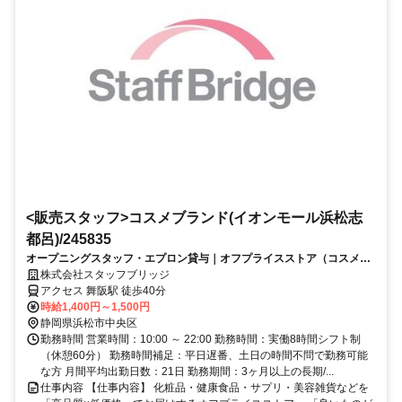
<販売スタッフ>コスメブランド(イオンモール浜松志
都呂)/245835
オープニングスタッフ・エプロン貸与｜オフプライスストア（コスメ・
健康食品） イオンモール浜松志都呂
株式会社スタッフブリッジ
アクセス 舞阪駅 徒歩40分
時給1,400円～1,500円
静岡県浜松市中央区
勤務時間 営業時間：10:00 ～ 22:00 勤務時間：実働8時間シフト制
（休憩60分） 勤務時間補足：平日遅番、土日の時間不問で勤務可能
な方 月間平均出勤日数：21日 勤務期間：3ヶ月以上の長期/...
仕事内容 【仕事内容】 化粧品・健康食品・サプリ・美容雑貨などを