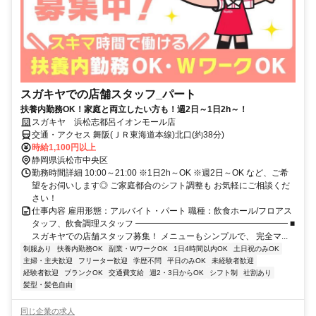
スガキヤでの店舗スタッフ_パート
扶養内勤務OK！家庭と両立したい方も！週2日～1日2h～！
スガキヤ 浜松志都呂イオンモール店
交通・アクセス 舞阪(ＪＲ東海道本線)北口(約38分)
時給1,100円以上
静岡県浜松市中央区
勤務時間詳細 10:00～21:00 ※1日2h～OK ※週2日～OK など、ご希
望をお伺いします◎ ご家庭都合のシフト調整も お気軽にご相談くだ
さい！
仕事内容 雇用形態：アルバイト・パート 職種：飲食ホール/フロアス
タッフ、飲食調理スタッフ ━━━━━━━━━━━━━━━━━━ ■
スガキヤでの店舗スタッフ募集！ メニューもシンプルで、 完全マ...
制服あり
扶養内勤務OK
副業・WワークOK
1日4時間以内OK
土日祝のみOK
主婦・主夫歓迎
フリーター歓迎
学歴不問
平日のみOK
未経験者歓迎
経験者歓迎
ブランクOK
交通費支給
週2・3日からOK
シフト制
社割あり
髪型・髪色自由
同じ企業の求人