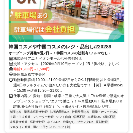
韓国コスメや中国コスメのレジ・品出し/220289
オープニング募集✨週2日～！韓国コスメの社割有♪ノルマなし♪
株式会社アエナ イオンモール浜松志都呂店
交通・アクセス 【2026年9月10日オープン】JR「浜松駅」よりバス
30分★車通勤OK（社内規定有）→駐車場のご用意と駐車場代はアエ
時給1,200円～1,500円
ナが負担します！
静岡県浜松市中央区
勤務時間詳細 10:00～21:00 ✪週2日からOK､1日5時間以上 ✪週3日、
週4日やフルタイムで 働きたい方も大歓迎です！ 【例】 ⏩早番09:45
～15:30 ⏩遅番15:30～21:00...
仕事内容 ／ 愛知・静岡・岐阜・三重で大人気！ TVやSNSで話題のオ
フプライスショップ "アエナ"で働こう！ ⏩車通勤OK！ 駐車場あり＆
駐車場代会社負担（規定） ＼ ＜働きやすさ抜群/簡単レジ打...
制服あり
業界未経験者歓迎
扶養内勤務OK
社員登用あり
副業・WワークOK
主婦・主夫歓迎
フリーター歓迎
シフト自由
学歴不問
車通勤OK
経験不問
未経験者歓迎
経験者歓迎
ネイルOK
残業なし
ブランクOK
長期歓迎
フルタイム歓迎
週2・3日からOK
シフト制