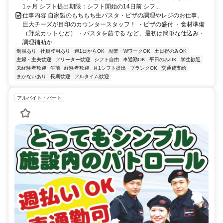
1ヶ月 シフト提出期限：シフト開始の14日前 シフ...
仕事内容 自家製のもちもち生パスタ・ピザの調理やレジのお仕事。
巨大チーズが目印のカウンタースタッフ！ ・ピザの盛付 ・食材準備
（野菜カットなど） ・パスタを茹でる など、最初は簡単な仕込み・
調理補助か...
制服あり
社員登用あり
週1日からOK
副業・WワークOK
土日祝のみOK
主婦・主夫歓迎
フリーター歓迎
シフト自由
車通勤OK
平日のみOK
学生歓迎
未経験者歓迎
午前
経験者歓迎
月1シフト提出
ブランクOK
交通費支給
まかないあり
長期歓迎
フルタイム歓迎
アルバイト・パート