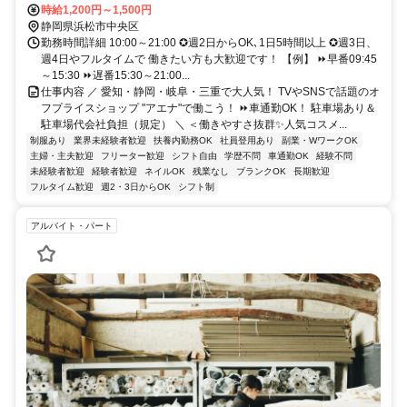
30分★車通勤OK（社内規定有）→駐車場のご用意と駐車場代はアエ
時給1,200円～1,500円
ナが負担します！
静岡県浜松市中央区
勤務時間詳細 10:00～21:00 ✪週2日からOK､1日5時間以上 ✪週3日、
週4日やフルタイムで 働きたい方も大歓迎です！ 【例】 ⏩早番09:45
～15:30 ⏩遅番15:30～21:00...
仕事内容 ／ 愛知・静岡・岐阜・三重で大人気！ TVやSNSで話題のオ
フプライスショップ "アエナ"で働こう！ ⏩車通勤OK！ 駐車場あり＆
駐車場代会社負担（規定） ＼ ＜働きやすさ抜群✨人気コスメ...
制服あり
業界未経験者歓迎
扶養内勤務OK
社員登用あり
副業・WワークOK
主婦・主夫歓迎
フリーター歓迎
シフト自由
学歴不問
車通勤OK
経験不問
未経験者歓迎
経験者歓迎
ネイルOK
残業なし
ブランクOK
長期歓迎
フルタイム歓迎
週2・3日からOK
シフト制
アルバイト・パート