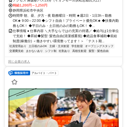
アクセス 舞阪駅バス13分（イオンモール浜松志都呂入口）
時給1,200円～1,250円
静岡県浜松市中央区
時間帯 朝、昼、夕方・夜 勤務曜日・時間 ★週2日・1日3h～勤務
OK★ 9:00～22:00 ◆シフト自由！プライベート優先OK★ ◆扶養内勤
務もOK！ ◆平日のみ・土日祝のみの勤務もOK！ ◆...
仕事情報 ● 仕事内容 ＼大手ならではの充実の待遇／ ◆給与は1分単位
で支給！ ◆昇給◆髪型･髪色自由(清潔感重視) ◆絶品食事補助◆前給
制度(稼働分) ＜働きやすい環境整ってます！＞ 「テスト期...
社員登用あり
土日祝のみOK
主婦・主夫歓迎
学生歓迎
オープニングスタッフ
交通費支給
まかないあり
シフト制
社割あり
高校生歓迎
髪型・髪色自由
同じ企業の求人
アルバイト・パート