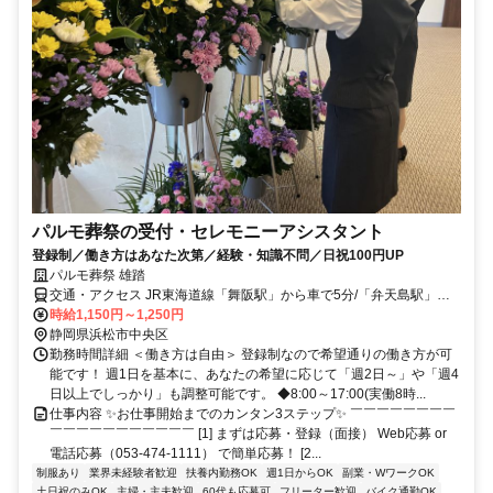
パルモ葬祭の受付・セレモニーアシスタント
登録制／働き方はあなた次第／経験・知識不問／日祝100円UP
パルモ葬祭 雄踏
交通・アクセス JR東海道線「舞阪駅」から車で5分/「弁天島駅」か
ら車で9分/「高塚駅」から車で11分/「新居町駅」から車で15分/東名
時給1,150円～1,250円
高速道路「浜松西IC」から 車で15分/遠州鉄道 「新浜松駅」から車で
静岡県浜松市中央区
22分/遠鉄バス「宇布見マリーナ入口」バス停から徒歩3分
勤務時間詳細 ＜働き方は自由＞ 登録制なので希望通りの働き方が可
能です！ 週1日を基本に、あなたの希望に応じて「週2日～」や「週4
日以上でしっかり」も調整可能です。 ◆8:00～17:00(実働8時...
仕事内容 ✨お仕事開始までのカンタン3ステップ✨ ￣￣￣￣￣￣￣￣
￣￣￣￣￣￣￣￣￣￣￣ [1] まずは応募・登録（面接） Web応募 or
電話応募（053-474-1111） で簡単応募！ [2...
制服あり
業界未経験者歓迎
扶養内勤務OK
週1日からOK
副業・WワークOK
土日祝のみOK
主婦・主夫歓迎
60代も応募可
フリーター歓迎
バイク通勤OK