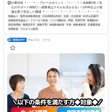
仕事内容 ＊‥‥＊‥ アピールポイント ‥＊‥‥＊ ✨未経験OK！安
心のサポート体制◎ ✨経験者はスキルを活かせる♪ ✨100年以上の老
舗企業で安定した職場 ＊‥‥＊‥‥＊‥‥＊‥‥＊‥‥＊‥‥＊ ...
制服あり
業界未経験者歓迎
1日4時間以内OK
主婦・主夫歓迎
60代も応募可
資格取得支援あり
フリーター歓迎
バイク通勤OK
早朝
学歴不問
車通勤OK
固定時間制
職場見学可
経験不問
未経験者歓迎
午前
経験者歓迎
交通費支給
長期歓迎
フルタイム歓迎
アルバイト・パート