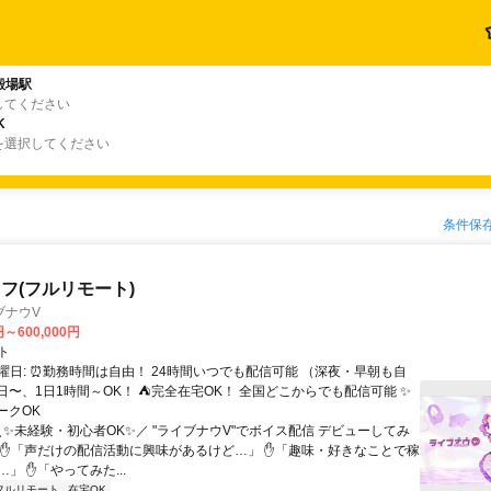
殿場駅
してください
K
を選択してください
条件保
フ(フルリモート)
ブナウV
円～600,000円
ト
曜日: ⏰勤務時間は自由！ 24時間いつでも配信可能 （深夜・早朝も自
日〜、1日1時間～OK！ ⛺完全在宅OK！ 全国どこからでも配信可能 ✨
ークOK
＼✨未経験・初心者OK✨／ "ライブナウV"でボイス配信 デビューしてみ
 ✋「声だけの配信活動に興味があるけど…」 ✋「趣味・好きなことで稼
」 ✋「やってみた...
フルリモート
在宅OK