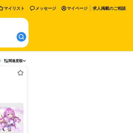
マイリスト
メッセージ
マイページ
求人掲載のご相談
存
関連度順