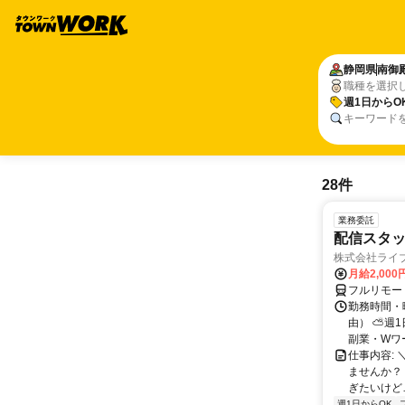
静岡県
南御
職種を選択
週1日からO
キーワード
28件
業務委託
配信スタッ
株式会社ライ
月給2,000
フルリモー
勤務時間・
由） ⛅週1
副業・Wワ
仕事内容: 
ませんか？
ぎたいけど…
週1日からOK