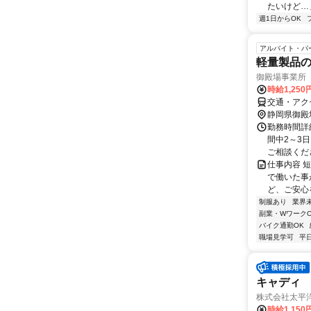
たいけど…」
週1日からOK
アルバイト・パ
軽量製品
御殿場事業所
時給1,250
交通・アク
静岡県御殿
勤務時間詳細
間中2～3
ご相談くだ
仕事内容 
で働いた事
ど、ご安心を
制服あり
業界
副業・WワークO
バイク通勤OK
職場見学可
平
キャディ
株式会社太平
時給1,15