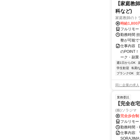
【家庭教師
科など)
家庭教師のト
時給1,800
フルリモー
勤務時間 
整が可能で
仕事内容 
のPOINT
ーク・副業も
週1日からOK
学生歓迎
転勤
ブランクOK
交
同じ企業の求人
業務委託
【完全在宅
(株)ソラジマ
完全歩合制
フルリモー
勤務時間・
仕事内容:
SORAJ