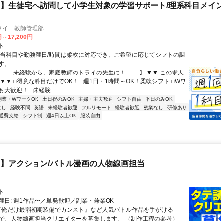
】生徒宅へ訪問して小学生対象の学習サポート/理系科目メイン
ライ 教師管理部
円～17,200円
ト
担当科目や勤務曜日/時間は柔軟に対応でき、ご希望に応じてシフトの調
す。
【―― 未経験から、家庭教師のトライの先生に！ ――】 ▼▼ この求人
！ ▼▼ □得意な科目だけでOK！ □週1日・1時間～OK！柔軟シフト □Wワ
大歓迎！ □未経験...
副業・WワークOK
土日祝のみOK
主婦・主夫歓迎
シフト自由
平日のみOK
なし
経験不問
英語
未経験者歓迎
フルリモート
経験者歓迎
残業なし
研修あり
通費支給
シフト制
週4日以上OK
服装自由
】アクション/バトル漫画の人物線画担当
ト
曜日: 週1作品〜／単発歓迎／副業・兼業OK
 『俺だけ最弱初期装備でカンスト』など人気バトル作品を手がける
IMAで、人物線画担当クリエイターを募集します。 （制作工程の参考）