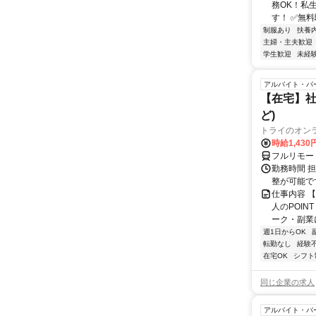
務OK！私
す！ ✅無料
制服あり
扶養
主婦・主夫歓迎
学生歓迎
未経
アルバイト・パ
【在宅】社
ど)
トライのオン
時給1,430
フルリモー
勤務時間 
整が可能で
仕事内容 
人のPOIN
ーク・副業に
週1日からOK
転勤なし
経験
在宅OK
シフト
同じ企業の求人
アルバイト・パ