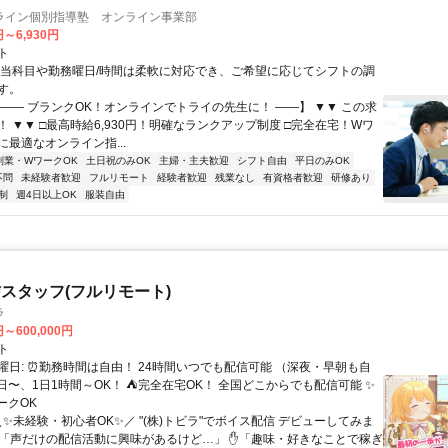
ライン個別指導塾 オンライン事業部
円～6,930円
ト
担当科目や勤務曜日/時間は柔軟に対応でき、ご希望に応じてシフトの調
す。
【―― ブランクOK！オンラインでトライの先生に！ ――】 ▼▼ この求
T！ ▼▼ □最高時給6,930円！明確なランクアップ制度 □完全在宅！Wワ
最適なオンライン指...
副業・WワークOK
土日祝のみOK
主婦・主夫歓迎
シフト自由
平日のみOK
不問
未経験者歓迎
フルリモート
経験者歓迎
残業なし
有資格者歓迎
研修あり
制
週4日以上OK
服装自由
スタッフ(フルリモート)
ラ
円～600,000円
ト
曜日: ⏰勤務時間は自由！ 24時間いつでも配信可能 （深夜・早朝も自
日〜、1日1時間～OK！ ⛺完全在宅OK！ 全国どこからでも配信可能 ✨
ークOK
＼✨未経験・初心者OK✨／ "(株)トビラ"でボイス配信 デビューしてみま
✋「声だけの配信活動に興味があるけど…」 ✋「趣味・好きなことで稼ぎ