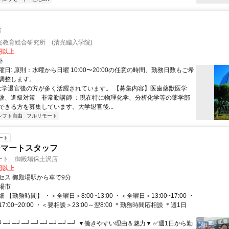
師
光教育総合研究所 (清光編入学院)
0円以上
ト
日: 原則：水曜から日曜 10:00〜20:00の任意の時間、勤務日数もご希
調整します。
 大学退官後の方が多く活躍されています。 【募集内容】医歯薬獣医学
験、進級対策 非常勤講師 ：現在特に物理化学、分析化学等の薬学部
ができる方を募集しています。大学退官後...
シフト自由
フルリモート
ート
ーマートスタッフ
ート 御殿場保土沢店
7円以上
セス 御殿場駅から車で9分
場市
【勤務時間】 ・＜全曜日＞8:00~13:00 ・＜全曜日＞13:00~17:00 ・
:00~20:00 ・＜要相談＞23:00～翌8:00 ＊勤務時間応相談 ＊週1日
┘─┘─┘─┘─┘─┘─┘─┘─┘ ▼働きやすい理由＆魅力▼ ✅週1日から勤