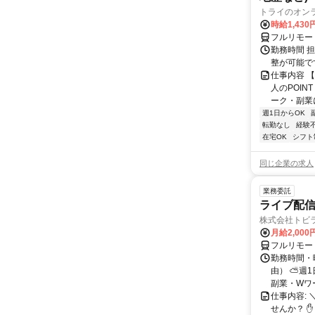
トライのオン
時給1,430
フルリモー
勤務時間 
整が可能で
仕事内容 
人のPOIN
ーク・副業に
週1日からOK
転勤なし
経験
在宅OK
シフト
同じ企業の求人
業務委託
ライブ配信
株式会社トビ
月給2,000
フルリモー
勤務時間・
由） ⛅週1
副業・Wワ
仕事内容: 
せんか？ 