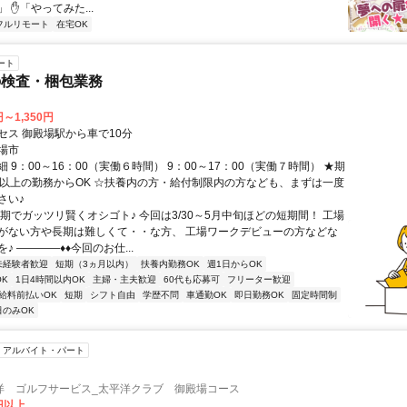
 ✋「やってみた...
フルリモート
在宅OK
ート
の検査・梱包業務
円～1,350円
セス 御殿場駅から車で10分
場市
 9：00～16：00（実働６時間） 9：00～17：00（実働７時間） ★期
日以上の勤務からOK ☆扶養内の方・給付制限内の方なども、まずは一度
さい♪
短期でガッツリ賢くオシゴト♪ 今回は3/30～5月中旬ほどの短期間！ 工場
がない方や長期は難しくて・・な方、 工場ワークデビューの方などな
♪ ――――♦♦今回のお仕...
未経験者歓迎
短期（3ヵ月以内）
扶養内勤務OK
週1日からOK
K
1日4時間以内OK
主婦・主夫歓迎
60代も応募可
フリーター歓迎
給料前払いOK
短期
シフト自由
学歴不問
車通勤OK
即日勤務OK
固定時間制
日のみOK
アルバイト・パート
洋 ゴルフサービス_太平洋クラブ 御殿場コース
0円以上