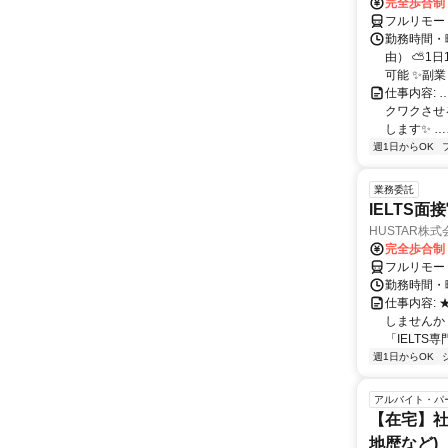
完全歩合制
フルリモー
勤務時間・
由） ⛅1
可能 ✨副
仕事内容:
クワクさせ
します✨ …
週1日からOK
業務委託
IELTS面接
HUSTAR株式
完全歩合制
フルリモー
勤務時間・曜
仕事内容:
しませんか
「IELTS
週1日からOK
アルバイト・パ
【在宅】社
地歴など)