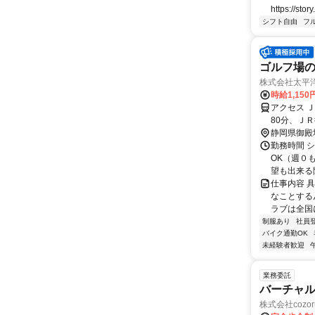
https://story
シフト自由
フ
ゴルフ場
株式会社太平
時給1,15
アクセス 
80分、ＪＲ
静岡県御殿
勤務時間 シ
OK（週０
望も出来る
仕事内容 
なことする
ラブは全国に
制服あり
社員
バイク通勤OK
未経験者歓迎
業務委託
バーチャル
株式会社cozor