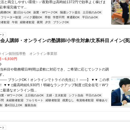
生活と両立しやすい環境✨ ✅夜勤帯は高時給1372円で効率よく稼げま
駐車場完備でマ...
内勤務OK
週1日からOK
副業・WワークOK
隔週シフト提出
土日祝のみOK
フリーター歓迎
バイク通勤OK
早朝
学歴不問
車通勤OK
平日のみOK
験者歓迎
午前
経験者歓迎
夜間
夕方
ブランクOK
ート
会人講師・オンラインの塾講師/小学生対象/文系科目メイン(
ライン個別指導塾 オンライン事業部
円～6,930円
ト
担当科目や勤務曜日/時間は柔軟に対応でき、ご希望に応じてシフトの調
す。
【―― ブランクOK！オンラインでトライの先生に！ ――】 ▼▼ この求
T！ ▼▼ □最高時給6,930円！明確なランクアップ制度 □完全在宅！Wワ
最適なオンライン指...
副業・WワークOK
土日祝のみOK
主婦・主夫歓迎
シフト自由
平日のみOK
不問
未経験者歓迎
フルリモート
経験者歓迎
残業なし
有資格者歓迎
研修あり
制
週4日以上OK
服装自由
ート