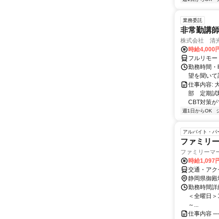
業務委託
非常勤講
株式会社 清
時給4,00
フルリモー
勤務時間・曜
望を聞いて
仕事内容:
部 定期試
CBT対策
週1日からOK
アルバイト・パ
ファミリ
ファミリーマ
時給1,09
交通・アク
静岡県御殿
勤務時間詳細 
＜全曜日＞17
～...
仕事内容 ─