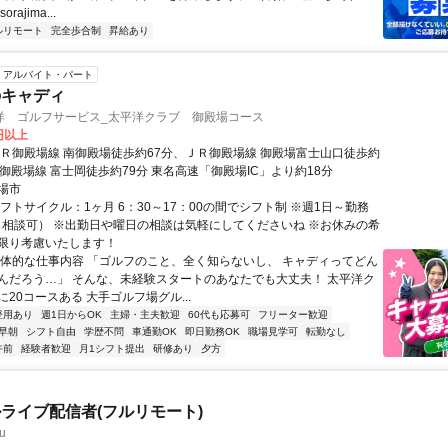
.sorajima...
ルリモート
完全歩合制
昇給あり
アルバイト・パート
のキャディ
洋 ゴルフサービス_太平洋クラブ 御殿場コース
0円以上
ＪＲ御殿場線 南御殿場徒歩約67分、ＪＲ御殿場線 御殿場富士山口徒歩約
御殿場線 富士岡徒歩約79分 東名高速「御殿場IC」より約18分
場市
フトサイクル：1ヶ月 6：30～17：00の間でシフト制 ※週1日～勤務
も相談可） ※出勤日や曜日の相談は気軽にしてくださいね ※お休みの希
限り考慮いたします！
具体的な仕事内容 「ゴルフのこと、全く知らないし、 キャディってどん
んだろう…」 そんな、未経験スタートのあなたでも大丈夫！ 太平洋ク
20コースある 大手ゴルフ場グル...
登用あり
週1日からOK
主婦・主夫歓迎
60代も応募可
フリーター歓迎
早朝
シフト自由
学歴不問
車通勤OK
即日勤務OK
職場見学可
転勤なし
午前
経験者歓迎
月1シフト提出
研修あり
夕方
ライブ配信者(フルリモート)
u