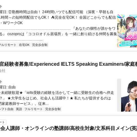
ト
曜日: ⏰勤務時間は自由！ 24時間いつでも配信可能 （深夜・早朝も自
日1時間～の短時間配信でもOK！ ⛺完全在宅OK！ 全国どこからでも配信
業・WワークOK
 …………………………………………………… 『あなたの個性が誰かをワ
る』 cozoproは「ココロオドル居場所」を 一緒に創り続ける仲間を募集
……………………………...
フルリモート
在宅OK
完全歩合制
官経験者募集!Experienced IELTS Speaking Examiners/家
会社
ト
日: 自由
 ★未経験歓迎★「ielts受験の経験を活かして一緒に受験生の合格へ伴走
？」 ★大学生をはじめ、社会人も活躍中！★ 私たちが提供するのは
専門家庭教師サービス」。従来...
シフト自由
英語
フルリモート
完全歩合制
ート
会人講師・オンラインの塾講師/高校生対象/文系科目メイン(