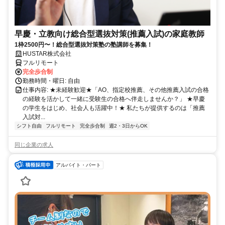
早慶・立教向け総合型選抜対策(推薦入試)の家庭教師
1枠2500円〜！総合型選抜対策塾の塾講師を募集！
HUSTAR株式会社
フルリモート
完全歩合制
勤務時間・曜日: 自由
仕事内容: ★未経験歓迎★「AO、指定校推薦、その他推薦入試の合格
の経験を活かして一緒に受験生の合格へ伴走しませんか？」 ★早慶
の学生をはじめ、社会人も活躍中！★ 私たちが提供するのは「推薦
入試対...
シフト自由
フルリモート
完全歩合制
週2・3日からOK
同じ企業の求人
アルバイト・パート