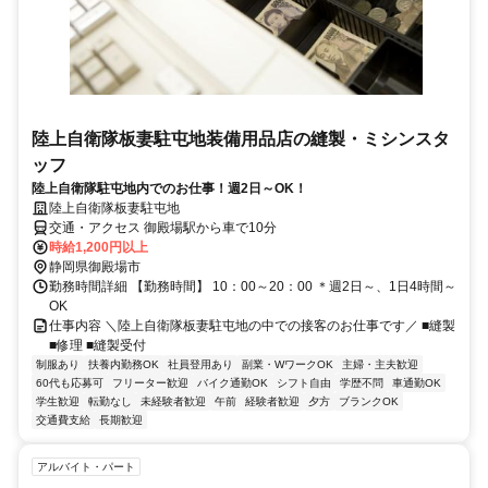
陸上自衛隊板妻駐屯地装備用品店の縫製・ミシンスタ
ッフ
陸上自衛隊駐屯地内でのお仕事！週2日～OK！
陸上自衛隊板妻駐屯地
交通・アクセス 御殿場駅から車で10分
時給1,200円以上
静岡県御殿場市
勤務時間詳細 【勤務時間】 10：00～20：00 ＊週2日～、1日4時間～
OK
仕事内容 ＼陸上自衛隊板妻駐屯地の中での接客のお仕事です／ ■縫製
■修理 ■縫製受付
制服あり
扶養内勤務OK
社員登用あり
副業・WワークOK
主婦・主夫歓迎
60代も応募可
フリーター歓迎
バイク通勤OK
シフト自由
学歴不問
車通勤OK
学生歓迎
転勤なし
未経験者歓迎
午前
経験者歓迎
夕方
ブランクOK
交通費支給
長期歓迎
アルバイト・パート