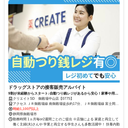
ドラッグストアの接客販売アルバイト
9割が未経験からスタート♪自動つり銭レジがあるから安心！家事や用事
と両立もできる◎うれしい社員割引有
クリエイトSD 御殿場中山店【0775】
アクセス ＪＲ御殿場線 南御殿場徒歩約17分、ＪＲ御殿場線 富士岡徒
歩約19分、ＪＲ御殿場線 御殿場富士山口徒歩約55分
時給1,100円以上
静岡県御殿場市
勤務時間 1ヵ月毎or2週間ごとのご提出 ※店舗による 家庭と両立して
働く主婦(夫)さんや 学業と両立する学生さんも多数活躍中！ 扶養内勤