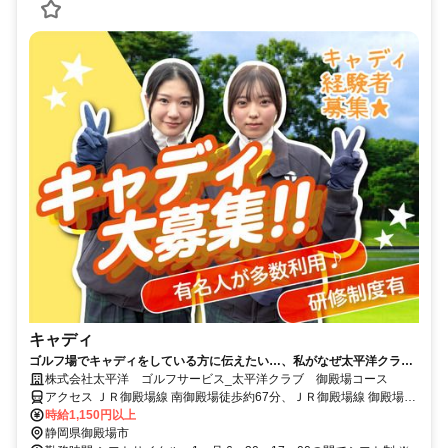
キャディ
ゴルフ場でキャディをしている方に伝えたい…、私がなぜ太平洋クラブ
で働くのかを。
株式会社太平洋 ゴルフサービス_太平洋クラブ 御殿場コース
アクセス ＪＲ御殿場線 南御殿場徒歩約67分、ＪＲ御殿場線 御殿場富
士山口徒歩約80分、ＪＲ御殿場線 富士岡徒歩約79分 東名高速「御殿
時給1,150円以上
場IC」より約18分
静岡県御殿場市