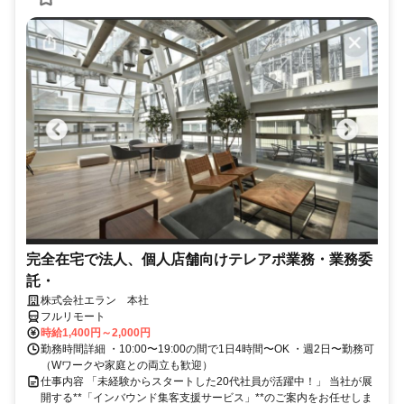
完全在宅で法人、個人店舗向けテレアポ業務・業務委
託・
株式会社エラン 本社
フルリモート
時給1,400円～2,000円
勤務時間詳細 ・10:00〜19:00の間で1日4時間〜OK ・週2日〜勤務可
（Wワークや家庭との両立も歓迎）
仕事内容 「未経験からスタートした20代社員が活躍中！」 当社が展
開する**「インバウンド集客支援サービス」**のご案内をお任せしま