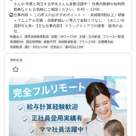
さんや 学業と両立する学生さんも多数活躍中！ 扶養内勤務や短時間
勤務なども お気軽にご相談ください。 8:45 ～ 13:00 ...
仕事内容 ＜ この求人のおすすめポイント ＞ ・未経験9割以上／研修
＋マニュアル完備 ・自動釣銭レジ導入で金額ミスなし ・うれしい社
員割引も有♪ 【主な仕事内容】 ドラッグストアでの接客・販売のお
仕...
制服あり
業界未経験者歓迎
副業・WワークOK
主婦・主夫歓迎
フリーター歓迎
車通勤OK
固定時間制
経験不問
未経験者歓迎
ブランクOK
交通費支給
長期歓迎
週2・3日からOK
社割あり
週4日以上OK
契約社員