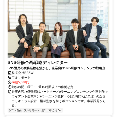
SNS研修企画/戦略ディレクター
SNS運用の実務経験を活かし、企業向けSNS研修コンテンツの戦略企
画・カリキュラム設計・監修を担う上流ポジションです。
株式会社BESW
フルリモート
時給5,000円
勤務時間・曜日: ・週10時間以上の稼働想定
仕事内容: ■研修戦略パートナー／eラーニングコンテンツ企画制作 ク
ライアント企業向けeラーニング教材（各回1時間×全12回）の企画・
カリキュラム設計・構成監修を担うポジションです。事業課題から
逆...
シフト自由
フルリモート
週2・3日からOK