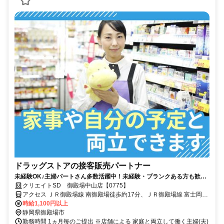
ドラッグストアの接客販売パートナー
未経験OK♪主婦パートさん多数活躍中！未経験・ブランクある方も歓
迎！自動釣銭レジ有で安心◎嬉しい社員割引あり
クリエイトSD 御殿場中山店【0775】
アクセス ＪＲ御殿場線 南御殿場徒歩約17分、ＪＲ御殿場線 富士岡徒
歩約19分、ＪＲ御殿場線 御殿場富士山口徒歩約55分
時給1,100円以上
静岡県御殿場市
勤務時間 1ヵ月毎のご提出 ※店舗による 家庭と両立して働く主婦(夫)