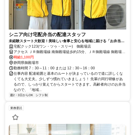
シニア向け宅配弁当の配達スタッフ
未経験スタート大歓迎！美味しい食事と安心を地域に届ける「お弁当配
達」のお仕事を始めてみませんか？
宅配クック123(ワン・ツゥ・スリー) 御殿場店
アクセス ＪＲ御殿場線 南御殿場徒歩約15分、ＪＲ御殿場線 御殿場富
士山口徒歩約38分、ＪＲ御殿場線 富士岡徒歩約45分
時給1,100円
静岡県御殿場市
勤務時間 7：30～11：00 または 12：30～16：00
仕事内容 配達範囲と基本のルートが決まっているので道に詳しくな
くても大丈夫。少しずつ慣れていきましょう！ 先輩の同行研修があ
るので、しっかり覚えてからスタートできます。高齢者向けのお弁当
なので、「地域...
週2・3日からOK
シフト制
業務委託