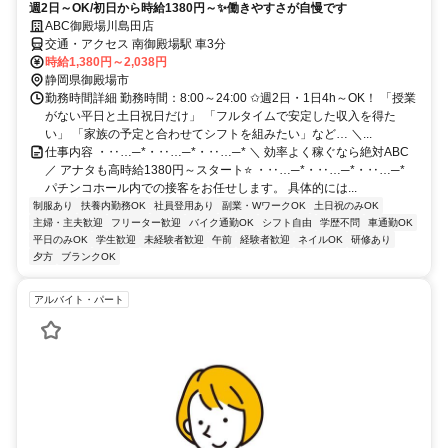
週2日～OK/初日から時給1380円～✨働きやすさが自慢です
ABC御殿場川島田店
交通・アクセス 南御殿場駅 車3分
時給1,380円～2,038円
静岡県御殿場市
勤務時間詳細 勤務時間：8:00～24:00 ✩週2日・1日4h～OK！ 「授業
がない平日と土日祝日だけ」 「フルタイムで安定した収入を得た
い」 「家族の予定と合わせてシフトを組みたい」など… ＼...
仕事内容 ・‥…─*・‥…─*・‥…─* ＼ 効率よく稼ぐなら絶対ABC
／ アナタも高時給1380円～スタート⭐ ・‥…─*・‥…─*・‥…─*
パチンコホール内での接客をお任せします。 具体的には...
制服あり
扶養内勤務OK
社員登用あり
副業・WワークOK
土日祝のみOK
主婦・主夫歓迎
フリーター歓迎
バイク通勤OK
シフト自由
学歴不問
車通勤OK
平日のみOK
学生歓迎
未経験者歓迎
午前
経験者歓迎
ネイルOK
研修あり
夕方
ブランクOK
アルバイト・パート