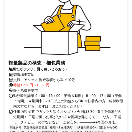
軽量製品の検査・梱包業務
短期でガッツリ、賢く稼いじゃおう♪
御殿場事業所
交通・アクセス 御殿場駅から車で10分
時給1,250円～1,350円
静岡県御殿場市
勤務時間詳細 9：00～16：00（実働６時間） 9：00～17：00（実働
７時間） ★期間中2～3日以上の勤務からOK ☆扶養内の方・給付制限
内の方なども、まずは一度ご相談ください♪
仕事内容 短期でガッツリ賢くオシゴト♪ 今回は3/30～5月中旬ほどの
短期間！ 工場で働いた事がない方や長期は難しくて・・な方、 工場
ワークデビューの方などなど、ご安心を♪ ――――♦♦今回のお仕...
制服あり
業界未経験者歓迎
短期（3ヵ月以内）
扶養内勤務OK
週1日からOK