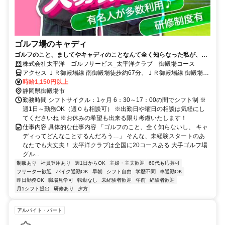
ゴルフ場のキャディ
ゴルフのこと、ましてやキャディのことなんて全く知らなった私が、こ
んなにこの仕事が好きになるなんて…。
株式会社太平洋 ゴルフサービス_太平洋クラブ 御殿場コース
アクセス ＪＲ御殿場線 南御殿場徒歩約67分、ＪＲ御殿場線 御殿場富
士山口徒歩約80分、ＪＲ御殿場線 富士岡徒歩約79分 東名高速「御殿
時給1,150円以上
場IC」より約18分
静岡県御殿場市
勤務時間 シフトサイクル：1ヶ月 6：30～17：00の間でシフト制 ※
週1日～勤務OK（週０も相談可） ※出勤日や曜日の相談は気軽にし
てくださいね ※お休みの希望も出来る限り考慮いたします！
仕事内容 具体的な仕事内容 「ゴルフのこと、全く知らないし、 キャ
ディってどんなことするんだろう…」 そんな、未経験スタートのあ
なたでも大丈夫！ 太平洋クラブは全国に20コースある 大手ゴルフ場
グル...
制服あり
社員登用あり
週1日からOK
主婦・主夫歓迎
60代も応募可
フリーター歓迎
バイク通勤OK
早朝
シフト自由
学歴不問
車通勤OK
即日勤務OK
職場見学可
転勤なし
未経験者歓迎
午前
経験者歓迎
月1シフト提出
研修あり
夕方
アルバイト・パート