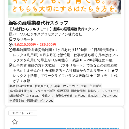
顧客の経理業務代行スタッフ
【入社日からフルリモート】顧客の経理業務代行スタッフ！
パーソルビジネスプロセスデザイン株式会社
フルリモート
月給210,000円～289,900円
勤務時間詳細 総労働時間：1ヶ月あたり160時間 ・1日8時間勤務(フ
レックス利用可) ※月末月初は繁忙期！仕事が落ち着く月半ばはフレ
ックスを利用して早上がりが可能◎ ・残業10～20時間程度 ※顧...
仕事内容 主婦の方も大歓迎！【フルリモート】であなたの経理経験
を活かしませんか？ ★採用選考～入社初日からフルリモート！ ★フ
レックスを活用してワークライフバランス抜群◎ ★主婦（夫）世代
が多く在籍...
業界未経験者歓迎
社員登用あり
副業・WワークOK
主婦・主夫歓迎
資格取得支援あり
フリーター歓迎
学歴不問
固定時間制
転勤なし
フルリモート
経験者歓迎
ネイルOK
残業なし
有資格者歓迎
在宅OK
賞与あり
ブランクOK
交通費支給
長期歓迎
ピアスOK
アルバイト・パート