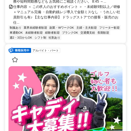
務や短時間勤務なども お気軽にご相談ください。 8:45 ～...
仕事内容 ＜ この求人のおすすめポイント ＞ ・未経験9割以上／研修
＋マニュアル完備 ・自動釣銭レジ導入で金額ミスなし ・うれしい社
員割引も有♪ 【主な仕事内容】 ドラッグストアでの接客・販売のお
仕...
制服あり
業界未経験者歓迎
副業・WワークOK
主婦・主夫歓迎
フリーター歓迎
車通勤OK
未経験者歓迎
経験者歓迎
ブランクOK
交通費支給
長期歓迎
週2・3日からOK
シフト制
社割あり
アルバイト・パート