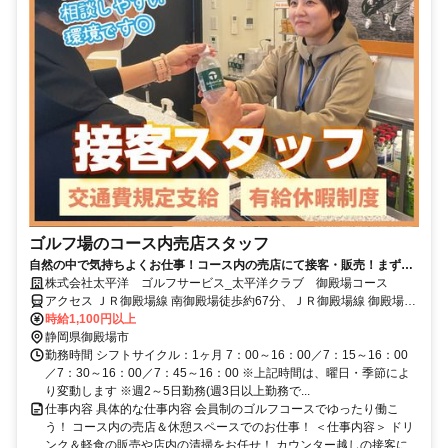
ゴルフ場のコース内売店スタッフ
自然の中で気持ちよくお仕事！コース内の売店にて接客・販売！まずは
笑顔ができればOK！
株式会社太平洋 ゴルフサービス_太平洋クラブ 御殿場コース
アクセス ＪＲ御殿場線 南御殿場徒歩約67分、ＪＲ御殿場線 御殿場富
士山口徒歩約80分、ＪＲ御殿場線 富士岡徒歩約79分 東名高速「御殿
時給1,100円以上
場IC」より約18分
静岡県御殿場市
勤務時間 シフトサイクル：1ヶ月 7：00～16：00／7：15～16：00
／7：30～16：00／7：45～16：00 ※上記時間は、曜日・季節によ
り変動します ※週2～5日勤務(週3日以上勤務で...
仕事内容 具体的な仕事内容 会員制のゴルフコースでゆったり働こ
う！ コース内の売店＆休憩スペースでのお仕事！ ＜仕事内容＞ ドリ
ンク＆軽食の販売や店内の清掃をお任せ！ カウンター越しの接客に