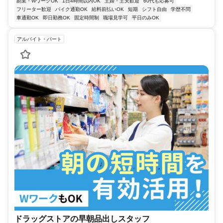
副業・WワークOK
1日4時間以内OK
主婦・主夫歓迎
60代も応募可
フリーター歓迎
バイク通勤OK
給料前払いOK
短期
シフト自由
学歴不問
車通勤OK
即日勤務OK
固定時間制
職場見学可
平日のみOK
アルバイト・パート
ドラッグストアの早朝品出しスタッフ