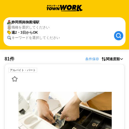
静岡県
南御殿場駅
職種を選択してください
週2・3日からOK
キーワードを選択してください
81件
条件保存
関連度順
アルバイト・パート