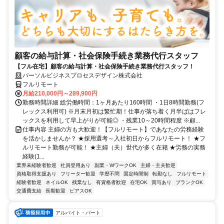
顧客の給与計算・社会保険手続き業務代行スタッフ
【フル在宅】顧客の給与計算・社会保険手続き業務代行スタッフ！
パーソルビジネスプロセスデザイン株式会社
フルリモート
月給210,000円～289,900円
勤務時間詳細 総労働時間：1ヶ月あたり160時間 ・1日8時間勤務(フ
レックス利用可) ※月末月初は繁忙期！仕事が落ち着く月半ばはフレ
ックスを利用して早上がりが可能◎ ・残業10～20時間程度 ※顧...
仕事内容 主婦の方も大歓迎！【フルリモート】であなたの労務経験
を活かしませんか？ ★採用選考～入社初日からフルリモート！ ★フ
ルリモート勤務が可能！ ★主婦（夫）世代が多く在籍 ★労務の実務
経験(1...
業界未経験者歓迎
社員登用あり
副業・WワークOK
主婦・主夫歓迎
資格取得支援あり
フリーター歓迎
学歴不問
固定時間制
転勤なし
フルリモート
経験者歓迎
ネイルOK
残業なし
有資格者歓迎
在宅OK
賞与あり
ブランクOK
交通費支給
長期歓迎
ピアスOK
アルバイト・パート