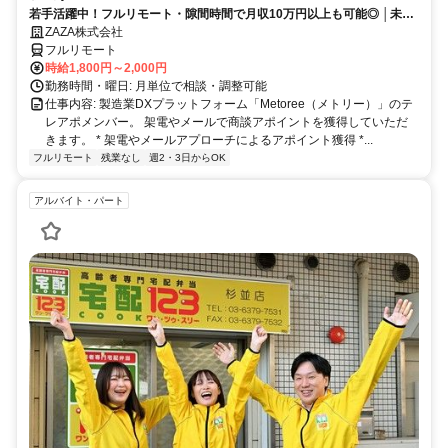
若手活躍中！フルリモート・隙間時間で月収10万円以上も可能◎ │未経
験からインサイドセールスに挑戦
ZAZA株式会社
フルリモート
時給1,800円～2,000円
勤務時間・曜日: 月単位で相談・調整可能
仕事内容: 製造業DXプラットフォーム「Metoree（メトリー）」のテ
レアポメンバー。 架電やメールで商談アポイントを獲得していただ
きます。 * 架電やメールアプローチによるアポイント獲得 *...
フルリモート
残業なし
週2・3日からOK
アルバイト・パート