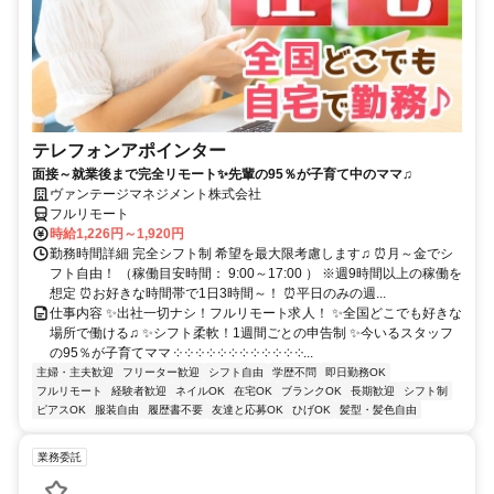
テレフォンアポインター
面接～就業後まで完全リモート✨先輩の95％が子育て中のママ♫
ヴァンテージマネジメント株式会社
フルリモート
時給1,226円～1,920円
勤務時間詳細 完全シフト制 希望を最大限考慮します♫ ⏰月～金でシ
フト自由！ （稼働目安時間： 9:00～17:00 ） ※週9時間以上の稼働を
想定 ⏰お好きな時間帯で1日3時間～！ ⏰平日のみの週...
仕事内容 ✨出社一切ナシ！フルリモート求人！ ✨全国どこでも好きな
場所で働ける♫ ✨シフト柔軟！1週間ごとの申告制 ✨今いるスタッフ
の95％が子育てママ ༶ ༶ ༶ ༶ ༶ ༶ ༶ ༶ ༶ ༶ ༶ ༶...
主婦・主夫歓迎
フリーター歓迎
シフト自由
学歴不問
即日勤務OK
フルリモート
経験者歓迎
ネイルOK
在宅OK
ブランクOK
長期歓迎
シフト制
ピアスOK
服装自由
履歴書不要
友達と応募OK
ひげOK
髪型・髪色自由
業務委託