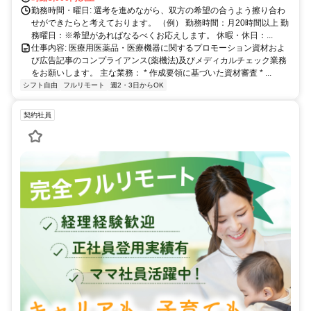
勤務時間・曜日: 選考を進めながら、双方の希望の合うよう擦り合わ
せができたらと考えております。 （例） 勤務時間：月20時間以上 勤
務曜日：※希望があればなるべくお応えします。 休暇・休日：...
仕事内容: 医療用医薬品・医療機器に関するプロモーション資材およ
び広告記事のコンプライアンス(薬機法)及びメディカルチェック業務
をお願いします。 主な業務： * 作成要領に基づいた資材審査 * ...
シフト自由
フルリモート
週2・3日からOK
契約社員