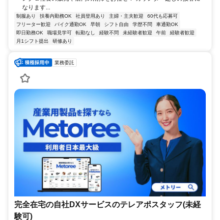
なります...
制服あり
扶養内勤務OK
社員登用あり
主婦・主夫歓迎
60代も応募可
フリーター歓迎
バイク通勤OK
早朝
シフト自由
学歴不問
車通勤OK
即日勤務OK
職場見学可
転勤なし
経験不問
未経験者歓迎
午前
経験者歓迎
月1シフト提出
研修あり
業務委託
完全在宅の自社DXサービスのテレアポスタッフ(未経
験可)