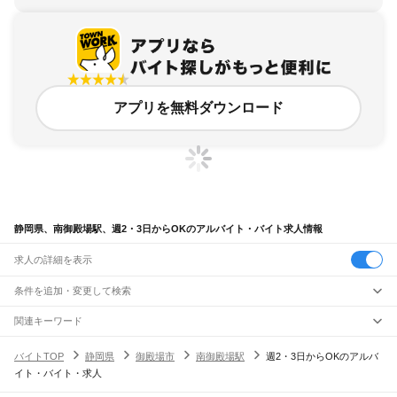
アプリを無料ダウンロード
静岡県、南御殿場駅、週2・3日からOKのアルバイト・バイト求人情報
求人の詳細を表示
条件を追加・変更して検索
市区町村を追加・変更
関連キーワード
完全在宅ワーク 全国
シール貼り 在宅
現在地周辺
ガチャガチャ
犬カフェ
静岡県
駅を追加・変更
バイトTOP
静岡県
御殿場市
南御殿場駅
週2・3日からOKのアルバ
静岡県
すべて
イト・バイト・求人
静岡市
すべて
職種を追加・変更
JR東海道本線(東京～熱海)
葵区
駿河区
清水区