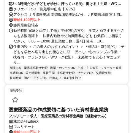
朝2～3時間だけ♪子どもが学校に行っている間に働ける！主婦・Wワー
ク活躍中
クリエイトSD 御殿場中山店【0775】
アクセス ＪＲ御殿場線 南御殿場徒歩約17分、ＪＲ御殿場線 富士岡徒
歩約19分、ＪＲ御殿場線 御殿場富士山口徒歩約55分
時給1,100円以上
静岡県御殿場市
勤務時間 家庭と両立して働く主婦(夫)の方や、 学業と両立する学生さ
んも多数活躍中！ 扶養内勤務や短時間勤務なども お気軽にご相談く
ださい。 8:00 ～ 10:00 最低勤務日数：週4日 備考：10...
仕事内容 ＜ この求人のおすすめポイント ＞ ・朝の2～3時間だけ！子
どもを学校へ送り出した後などに◎ ・品出し中心のシンプル作業 ・
扶養内・ブランクOK・Wワーク歓迎♪ ・未経験でも安心！マニュア
ル...
制服あり
業界未経験者歓迎
副業・WワークOK
主婦・主夫歓迎
フリーター歓迎
車通勤OK
固定時間制
経験不問
未経験者歓迎
ブランクOK
交通費支給
長期歓迎
週2・3日からOK
社割あり
週4日以上OK
業務委託
医療医薬品の作成要領に基づいた資材審査業務
フルリモート求人！医療医薬品の資材審査業務【経験者のみ】
株式会社EdgeX
フルリモート
時給3,000円以上