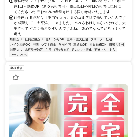
勤務時間 シフトサイクル：1ヶ月 6：30～17：00の間でシフト制 ※
週1日～勤務OK（週０も相談可） ※出勤日や曜日の相談は気軽にし
てくださいね ※お休みの希望も出来る限り考慮いたします！
仕事内容 具体的な仕事内容 元々、別のゴルフ場で働いていたんです
が 転職して「太平洋」に来ました。 比べるわけじゃないけれど、太
平洋って すごく働きやすいんですよね。 改めてなんでだろう？って
考え...
制服あり
社員登用あり
週1日からOK
主婦・主夫歓迎
フリーター歓迎
バイク通勤OK
早朝
シフト自由
学歴不問
車通勤OK
即日勤務OK
職場見学可
転勤なし
未経験者歓迎
午前
経験者歓迎
月1シフト提出
研修あり
夕方
ブランクOK
業務委託