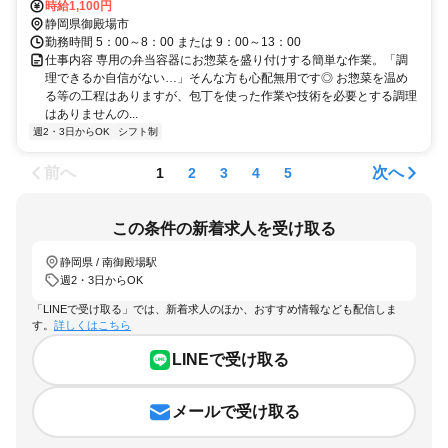
士山口徒歩約38分、ＪＲ御殿場線 富士岡徒歩約45分
時給1,100円
静岡県御殿場市
勤務時間 5：00～8：00 または 9：00～13：00
仕事内容 専用の弁当容器にお惣菜を盛り付けする簡単な作業。「調
理できるか自信がない…」そんな方も心配無用です◎ お惣菜を温め
る等の工程はありますが、包丁を使った作業や技術を必要とする調理
はありませんの...
週2・3日からOK
シフト制
前へ
次へ
1
2
3
4
5
この条件の新着求人を受け取る
静岡県 / 南御殿場駅
週2・3日からOK
「LINEで受け取る」では、新着求人のほか、おすすめ情報なども配信しま
す。
詳しくはこちら
LINEで受け取る
メールで受け取る