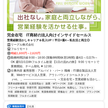
完全在宅 IT商材の法人向けインサイドセールス
営業経験活かしキャリア＆収入UP！平日×週4～私生活と両立◎
リーグル株式会社
フルリモート
時給1,600円～2,620円
勤務時間詳細 9:00～18:00 (実働8時間/休憩1時間) 週4日～/1日7h～
OK 週5日/1日8hフルタイム歓迎 【1日の流れの例】 9:00 リモートで
業務開始、チーム朝礼 ▼ 12:00...
仕事内容 雇用形態：アルバイト・パート 職種：IT/通信製品法人営
業、Webサービス法人営業、アウトバウンドコールスタッフ
┏○o。.。──────────────┓ ＜完全在宅＞営業経験を活かし...
業界未経験者歓迎
社員登用あり
副業・WワークOK
主婦・主夫歓迎
フリーター歓迎
学歴不問
固定時間制
平日のみOK
転勤なし
フルリモート
午前
経験者歓迎
ネイルOK
有資格者歓迎
研修あり
夕方
在宅OK
ブランクOK
長期歓迎
フルタイム歓迎
正社員