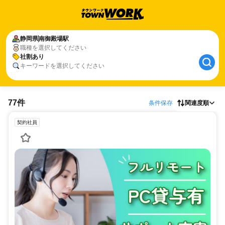
静岡県
南御殿場駅
職種を選択してください
社割あり
キーワードを選択してください
77件
条件保存
関連度順
契約社員