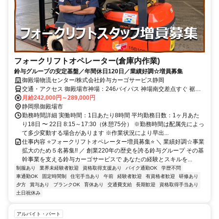
フォークリフトオペレーター(倉庫内作業)
鈴与グループの安定基盤／年間休日120日／業績好調☆増員募集
御殿場物流センター/株式会社鈴与カーゴサービス静岡
交通・アクセス 御殿場市神場：246バイパス 神場南交差点すぐ 裾野
方面からも通勤便利です JR御殿場線 南御殿場駅から車で５分 JR御
月給242,000円～289,000円
殿場線 富士岡駅から車で８分
静岡県御殿場市
勤務時間詳細 実働時間：1日あたり8時間 平均勤務日数：1ヶ月あた
り18日 〜 22日 8:15～17:30（休憩75分） ※勤務時間は配属先によっ
て多少変動する場合があります ※作業状況により早出...
仕事内容 ⭐フォークリフトオペレーター増員募集⭐ ＼ 業績好調☆事業
拡大のため５名募集!! ／ 創業220年の歴史を誇る鈴与グループ その基
幹事業を支える鈴与カーゴサービスで あなたの経験とスキルを...
制服あり
業界未経験者歓迎
資格取得支援あり
バイク通勤OK
学歴不問
車通勤OK
固定時間制
住宅手当あり
午前
経験者歓迎
有資格者歓迎
研修あり
夕方
賞与あり
ブランクOK
育休あり
交通費支給
長期歓迎
資格取得手当あり
土日祝休み
アルバイト・パート