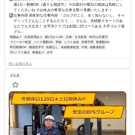
週1日～勤務OK（週０も相談可） ※出勤日や曜日の相談は気軽にし
てくださいね ※お休みの希望も出来る限り考慮いたします！
仕事内容 具体的な仕事内容 「ゴルフのこと、全く知らないし、 キャ
ディってどんなことするんだろう…」 そんな、未経験スタートのあ
なたでも大丈夫！ 太平洋クラブは全国に20コースある 大手ゴルフ場
グル...
制服あり
社員登用あり
週1日からOK
主婦・主夫歓迎
60代も応募可
フリーター歓迎
バイク通勤OK
早朝
シフト自由
学歴不問
車通勤OK
即日勤務OK
職場見学可
転勤なし
未経験者歓迎
午前
経験者歓迎
月1シフト提出
研修あり
夕方
同じ企業の求人
正社員