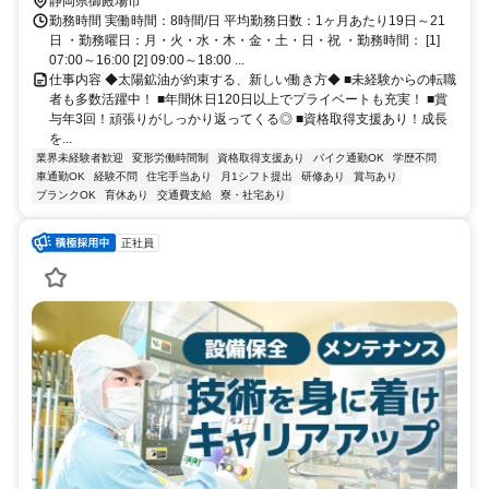
ップ可能◆国内TOPクラスの社宅制度
静岡県御殿場市
勤務時間 実働時間：8時間/日 平均勤務日数：1ヶ月あたり19日～21
日 ・勤務曜日：月・火・水・木・金・土・日・祝 ・勤務時間： [1]
07:00～16:00 [2] 09:00～18:00 ...
仕事内容 ◆太陽鉱油が約束する、新しい働き方◆ ■未経験からの転職
者も多数活躍中！ ■年間休日120日以上でプライベートも充実！ ■賞
与年3回！頑張りがしっかり返ってくる◎ ■資格取得支援あり！成長
を...
業界未経験者歓迎
変形労働時間制
資格取得支援あり
バイク通勤OK
学歴不問
車通勤OK
経験不問
住宅手当あり
月1シフト提出
研修あり
賞与あり
ブランクOK
育休あり
交通費支給
寮・社宅あり
正社員