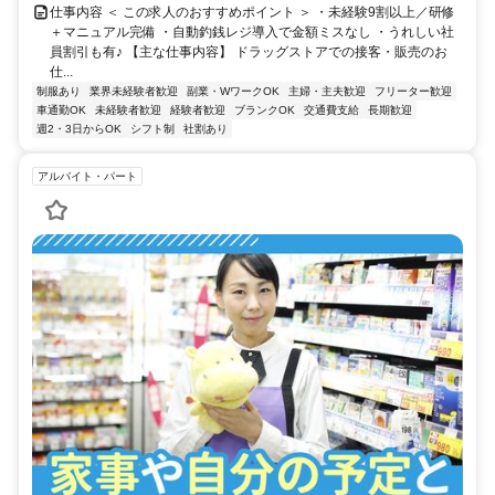
仕事内容 ＜ この求人のおすすめポイント ＞ ・未経験9割以上／研修
＋マニュアル完備 ・自動釣銭レジ導入で金額ミスなし ・うれしい社
員割引も有♪ 【主な仕事内容】 ドラッグストアでの接客・販売のお
仕...
制服あり
業界未経験者歓迎
副業・WワークOK
主婦・主夫歓迎
フリーター歓迎
車通勤OK
未経験者歓迎
経験者歓迎
ブランクOK
交通費支給
長期歓迎
週2・3日からOK
シフト制
社割あり
アルバイト・パート