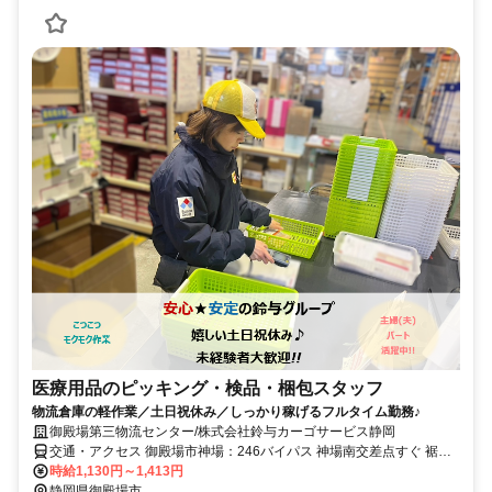
医療用品のピッキング・検品・梱包スタッフ
物流倉庫の軽作業／土日祝休み／しっかり稼げるフルタイム勤務♪
御殿場第三物流センター/株式会社鈴与カーゴサービス静岡
交通・アクセス 御殿場市神場：246バイパス 神場南交差点すぐ 裾野
方面からも通勤便利です JR御殿場線 南御殿場駅から車で５分 JR御
時給1,130円～1,413円
殿場線 富士岡駅から車で８分
静岡県御殿場市