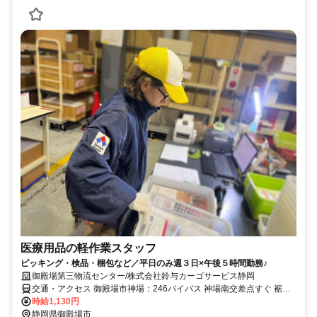
医療用品の軽作業スタッフ
ピッキング・検品・梱包など／平日のみ週３日×午後５時間勤務♪
御殿場第三物流センター/株式会社鈴与カーゴサービス静岡
交通・アクセス 御殿場市神場：246バイパス 神場南交差点すぐ 裾野
方面からも通勤便利です JR御殿場線 南御殿場駅から車で５分 JR御
時給1,130円
殿場線 富士岡駅から車で８分
静岡県御殿場市