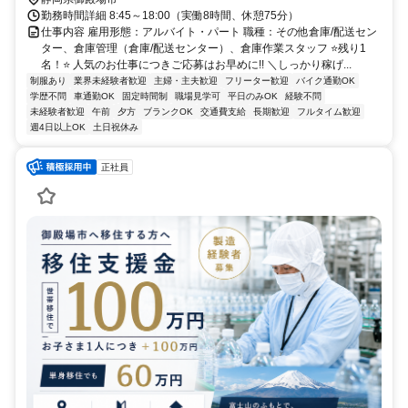
勤務時間詳細 8:45～18:00（実働8時間、休憩75分）
仕事内容 雇用形態：アルバイト・パート 職種：その他倉庫/配送セン
ター、倉庫管理（倉庫/配送センター）、倉庫作業スタッフ ⭐残り1
名！⭐ 人気のお仕事につきご応募はお早めに!! ＼しっかり稼げ...
制服あり
業界未経験者歓迎
主婦・主夫歓迎
フリーター歓迎
バイク通勤OK
学歴不問
車通勤OK
固定時間制
職場見学可
平日のみOK
経験不問
未経験者歓迎
午前
夕方
ブランクOK
交通費支給
長期歓迎
フルタイム歓迎
週4日以上OK
土日祝休み
正社員