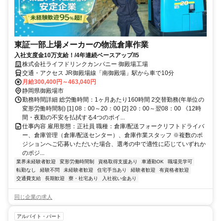
東証一部上場メーカーの物流倉庫作業
入社支度金10万支給！/4年連続ベースアップ/l5
株式会社ライフドリンクカンパニー 御殿場工場
交通・アクセス JR御殿場線「南御殿場」駅から車で10分
月給300,400円～463,040円
静岡県御殿場市
勤務時間詳細 総労働時間：1ヶ月あたり160時間 2交替勤務(年単位の
変形労働時間制) [1] 08：00～20：00 [2] 20：00～翌08：00 《12時
間・夜勤の不安を払拭する4つのポイ...
仕事内容 雇用形態：正社員 職種：倉庫/配送フォークリフトドライバ
ー、倉庫管理（倉庫/配送センター）、倉庫作業スタッフ ※複数のポ
ジションへご応募いただいた場合、選考の中で適性に応じていずれか
のポジ...
業界未経験者歓迎
変形労働時間制
資格取得支援あり
車通勤OK
職場見学可
転勤なし
経験不問
未経験者歓迎
住宅手当あり
経験者歓迎
有資格者歓迎
交通費支給
長期歓迎
寮・社宅あり
入社祝い金あり
同じ企業の求人
アルバイト・パート