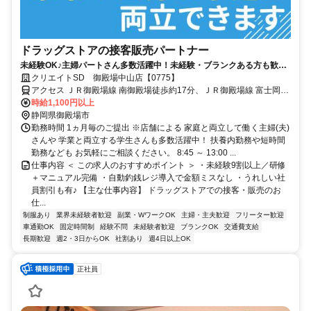
ドラッグストアの接客販売パートナー
未経験OK♪主婦パートさん多数活躍中！未経験・ブランクある方も歓
迎！自動釣銭レジ有で安心◎嬉しい社員割引あり
クリエイトSD 御殿場中山店【0775】
アクセス ＪＲ御殿場線 南御殿場徒歩約17分、ＪＲ御殿場線 富士岡徒
歩約19分、ＪＲ御殿場線 御殿場富士山口徒歩約55分
時給1,100円以上
静岡県御殿場市
勤務時間 1ヵ月毎のご提出 ※店舗による 家庭と両立して働く主婦(夫)
さんや 学業と両立する学生さんも多数活躍中！ 扶養内勤務や短時間
勤務なども お気軽にご相談ください。 8:45 ～ 13:00 ...
仕事内容 ＜ この求人のおすすめポイント ＞ ・未経験9割以上／研修
＋マニュアル完備 ・自動釣銭レジ導入で金額ミスなし ・うれしい社
員割引も有♪ 【主な仕事内容】 ドラッグストアでの接客・販売のお
仕...
制服あり
業界未経験者歓迎
副業・WワークOK
主婦・主夫歓迎
フリーター歓迎
車通勤OK
固定時間制
経験不問
未経験者歓迎
ブランクOK
交通費支給
長期歓迎
週2・3日からOK
社割あり
週4日以上OK
正社員