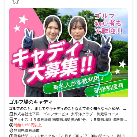
ゴルフ場のキャディ
ゴルフのこと、ましてやキャディのことなんて全く知らなった私が、こ
んなにこの仕事が好きになるなんて…。
株式会社太平洋 ゴルフサービス_太平洋クラブ 御殿場コース
アクセス ＪＲ御殿場線 南御殿場徒歩約67分、ＪＲ御殿場線 御殿場富
士山口徒歩約80分、ＪＲ御殿場線 富士岡徒歩約79分 東名高速「御殿
時給1,150円以上
場IC」より約18分
静岡県御殿場市
勤務時間 シフトサイクル：1ヶ月 6：30～17：00の間でシフト制 ※