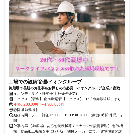
工場での設備管理/イオングループ
御殿場で長期のお仕事をお探しの方必見！イオングループ企業／夜勤・
宿直勤務なし／9:00～18:00勤務のみ／長期雇用_設備管理
イオンディライト株式会社(紹介先企業)
アクセス 【駅名】 南御殿場駅【アクセス】 JR「南御殿場駅」より車
年俸3,200,000円～4,500,000円
で8分 ※車通勤推奨
静岡県御殿場市
勤務時間・シフト詳細 09:00~18:009:00-18:00（実働8時間/休憩1時
間）
仕事内容 【御殿場にある包装機械等メーカーでの設備管理】 包装機
械・食品加工機械を主に取り扱う機械メーカーにて、 建物設備の設