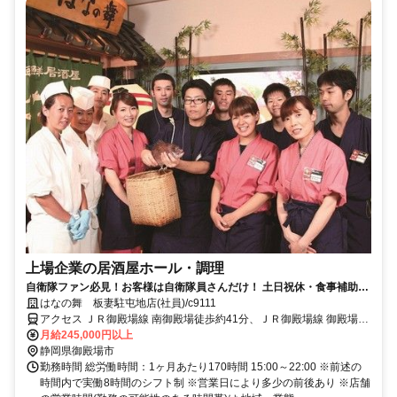
上場企業の居酒屋ホール・調理
自衛隊ファン必見！お客様は自衛隊員さんだけ！ 土日祝休・食事補助
付・従業員割引有！未経験も大歓迎！
はなの舞 板妻駐屯地店(社員)/c9111
アクセス ＪＲ御殿場線 南御殿場徒歩約41分、ＪＲ御殿場線 御殿場富
士山口徒歩約53分、ＪＲ御殿場線 富士岡徒歩約62分 南御殿場駅より
月給245,000円以上
徒歩42分★車通勤可/駐車場有
静岡県御殿場市
勤務時間 総労働時間：1ヶ月あたり170時間 15:00～22:00 ※前述の
時間内で実働8時間のシフト制 ※営業日により多少の前後あり ※店舗