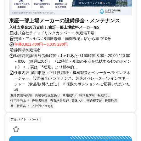
東証一部上場メーカーの設備保全・メンテナンス
入社支度金10万支給！/東証一部上場飲料メーカー/s5
株式会社ライフドリンクカンパニー 御殿場工場
交通・アクセス JR御殿場線「南御殿場」駅から車で10分
年俸3,812,400円～6,035,280円
静岡県御殿場市
勤務時間詳細 総労働時間：1ヶ月あたり160時間 8:00～20:00 / 20:00
～8:00 （休憩120分） 《12時間・夜勤の不安を払拭する4つのポイン
ト》 １，実は「5連勤」より精神的...
仕事内容 雇用形態：正社員 職種：機械製造オペレーター/ラインマネ
ージャー、設備保全/メンテナンス、製造オペレーター/ラインマネー
ジャー（食品/飲料/たばこ） ※複数のポジションへご応募いただいた
場...
変形労働時間制
資格取得支援あり
車通勤OK
職場見学可
転勤なし
住宅手当あり
経験者歓迎
有資格者歓迎
育休あり
交通費支給
長期歓迎
寮・社宅あり
入社祝い金あり
アルバイト・パート