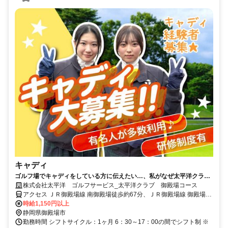
キャディ
ゴルフ場でキャディをしている方に伝えたい…、私がなぜ太平洋クラブ
で働くのかを。
株式会社太平洋 ゴルフサービス_太平洋クラブ 御殿場コース
アクセス ＪＲ御殿場線 南御殿場徒歩約67分、ＪＲ御殿場線 御殿場富
士山口徒歩約80分、ＪＲ御殿場線 富士岡徒歩約79分 東名高速「御殿
時給1,150円以上
場IC」より約18分
静岡県御殿場市
勤務時間 シフトサイクル：1ヶ月 6：30～17：00の間でシフト制 ※