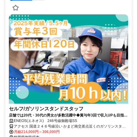
セルフ/ガソリンスタンドスタッフ
店舗では20代・30代の男女が多数活躍中◆賞与年3回で収入UPも目指せ
る！※2025年実績 / 5.5ヶ月分◆年間休日120日以上でプライベートも充
ENEOS(エネオス) 246号線御殿場SS
実！◆月の平均残業時間10時間以内◆業界大手！５４年連続黒字の安定
アクセス 国道２４６号線沿い かまど南交差点近くのガソリンスタン
企業◆資格取得支援もあり！未経験者からでも主任・店長にキャリアア
ドです
月給214,000円～306,000円