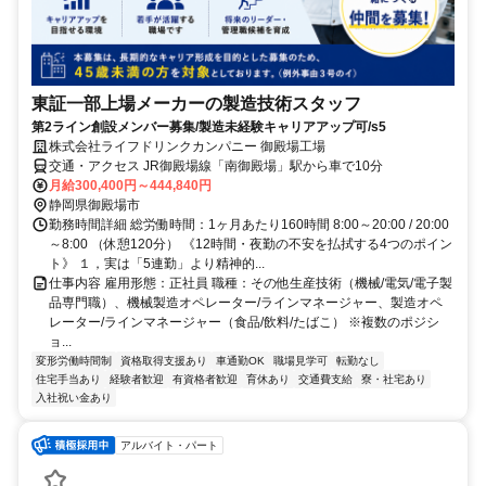
東証一部上場メーカーの製造技術スタッフ
第2ライン創設メンバー募集/製造未経験キャリアアップ可/s5
株式会社ライフドリンクカンパニー 御殿場工場
交通・アクセス JR御殿場線「南御殿場」駅から車で10分
月給300,400円～444,840円
静岡県御殿場市
勤務時間詳細 総労働時間：1ヶ月あたり160時間 8:00～20:00 / 20:00
～8:00 （休憩120分） 《12時間・夜勤の不安を払拭する4つのポイン
ト》 １，実は「5連勤」より精神的...
仕事内容 雇用形態：正社員 職種：その他生産技術（機械/電気/電子製
品専門職）、機械製造オペレーター/ラインマネージャー、製造オペ
レーター/ラインマネージャー（食品/飲料/たばこ） ※複数のポジシ
ョ...
変形労働時間制
資格取得支援あり
車通勤OK
職場見学可
転勤なし
住宅手当あり
経験者歓迎
有資格者歓迎
育休あり
交通費支給
寮・社宅あり
入社祝い金あり
アルバイト・パート