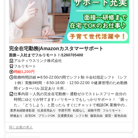
完全在宅勤務|Amazonカスタマーサポート
面接～入社までフルリモート！/1260705400
アルティウスリンク株式会社
フルリモート
時給1,200円
勤務時間詳細 ⏩8:50-22:00の間でシフト制 ※会社指定シフト 《シフ
ト例》実働8時間 ・8:50-18:00 ・12:50-22:00 ※健康管理のため勤務
間インターバル 設定あり ※所...
仕事内容 ✨人気の完全在宅勤務✨ 通勤ゼロでストレスフリー 自分の
時間にゆとりが持てます♪ ✅リモートでもしっかりサポート！ 「困っ
た」「どうしよう」と思ったら すぐにチャットで相談OK 業務中の...
業界未経験者歓迎
社員登用あり
学歴不問
転勤なし
経験不問
フルリモート
研修あり
在宅OK
ブランクOK
交通費支給
シフト制
服装自由
髪型・髪色自由
同じ企業の求人