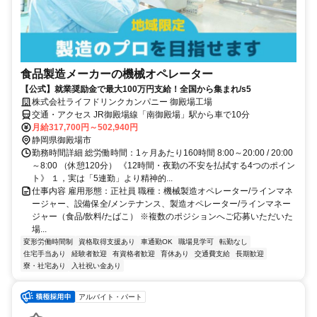
食品製造メーカーの機械オペレーター
【公式】就業奨励金で最大100万円支給！全国から集まれ/s5
株式会社ライフドリンクカンパニー 御殿場工場
交通・アクセス JR御殿場線「南御殿場」駅から車で10分
月給317,700円～502,940円
静岡県御殿場市
勤務時間詳細 総労働時間：1ヶ月あたり160時間 8:00～20:00 / 20:00
～8:00 （休憩120分） 《12時間・夜勤の不安を払拭する4つのポイン
ト》 １，実は「5連勤」より精神的...
仕事内容 雇用形態：正社員 職種：機械製造オペレーター/ラインマネ
ージャー、設備保全/メンテナンス、製造オペレーター/ラインマネー
ジャー（食品/飲料/たばこ） ※複数のポジションへご応募いただいた
場...
変形労働時間制
資格取得支援あり
車通勤OK
職場見学可
転勤なし
住宅手当あり
経験者歓迎
有資格者歓迎
育休あり
交通費支給
長期歓迎
寮・社宅あり
入社祝い金あり
アルバイト・パート