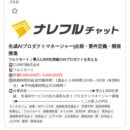
正社員
生成AIプロダクトマネージャー|企画・要件定義・開発
推進
フルリモート｜導入1,000社突破のAIプロダクトを支える
CLINKS株式会社
フルリモート
年俸5,000,000円～8,000,000円
勤務時間詳細 総労働時間：1週あたり40時間 10:00～19:00（休憩60
分） ★平均残業時間は月10時間！
仕事内容 ――――――――――――――――――□■ 導入1,000社突
破。 生成AIサービスの次の成長を担う プロダクトマネージャー募集
□■―――――――――――――――――― ＼この求人のPOI...
ランチタイム
副業・WワークOK
資格取得支援あり
学歴不問
固定時間制
転勤なし
フルリモート
経験者歓迎
ネイルOK
在宅OK
賞与あり
育休あり
資格取得手当あり
社割あり
ピアスOK
土日祝休み
服装自由
寮・社宅あり
ひげOK
髪型・髪色自由