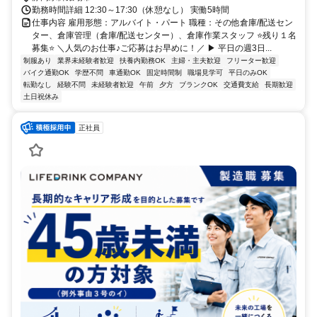
勤務時間詳細 12:30～17:30（休憩なし） 実働5時間
仕事内容 雇用形態：アルバイト・パート 職種：その他倉庫/配送セン
ター、倉庫管理（倉庫/配送センター）、倉庫作業スタッフ ⭐残り１名
募集⭐ ＼人気のお仕事♪ご応募はお早めに！／ ▶ 平日の週3日...
制服あり
業界未経験者歓迎
扶養内勤務OK
主婦・主夫歓迎
フリーター歓迎
バイク通勤OK
学歴不問
車通勤OK
固定時間制
職場見学可
平日のみOK
転勤なし
経験不問
未経験者歓迎
午前
夕方
ブランクOK
交通費支給
長期歓迎
土日祝休み
正社員