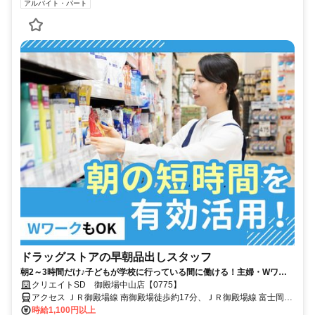
アルバイト・パート
ドラッグストアの早朝品出しスタッフ
朝2～3時間だけ♪子どもが学校に行っている間に働ける！主婦・Wワー
ク活躍中
クリエイトSD 御殿場中山店【0775】
アクセス ＪＲ御殿場線 南御殿場徒歩約17分、ＪＲ御殿場線 富士岡徒
歩約19分、ＪＲ御殿場線 御殿場富士山口徒歩約55分
時給1,100円以上