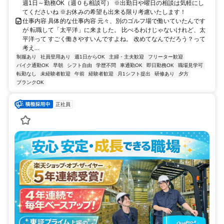
週1日～勤務OK（週０も相談可） ※出勤日や曜日の相談は気軽にし
てくださいね ※お休みの希望も出来る限り考慮いたします！
仕事内容 具体的な仕事内容 元々、別のゴルフ場で働いていたんです
が 転職して「太平洋」に来ました。 比べるわけじゃないけれど、太
平洋って すごく働きやすいんですよね。 改めてなんでだろう？って
考え...
制服あり
社員登用あり
週1日からOK
主婦・主夫歓迎
フリーター歓迎
バイク通勤OK
早朝
シフト自由
学歴不問
車通勤OK
即日勤務OK
職場見学可
転勤なし
未経験者歓迎
午前
経験者歓迎
月1シフト提出
研修あり
夕方
ブランクOK
正社員