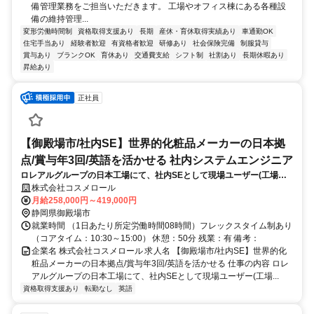
備管理業務をご担当いただきます。 工場やオフィス棟にある各種設
備の維持管理...
変形労働時間制
資格取得支援あり
長期
産休・育休取得実績あり
車通勤OK
住宅手当あり
経験者歓迎
有資格者歓迎
研修あり
社会保険完備
制服貸与
賞与あり
ブランクOK
育休あり
交通費支給
シフト制
社割あり
長期休暇あり
昇給あり
正社員
【御殿場市/社内SE】世界的化粧品メーカーの日本拠
点/賞与年3回/英語を活かせる 社内システムエンジニア
ロレアルグループの日本工場にて、社内SEとして現場ユーザー(工場従
業員)をサポートしていただきます。経験・適正に応じて、インフラ領域
株式会社コスメロール
またはアプリケーション領域のいずれかを中心にお任せする予定です。
月給258,000円～419,000円
静岡県御殿場市
就業時間 （1日あたり所定労働時間08時間）フレックスタイム制あり
（コアタイム：10:30～15:00） 休憩：50分 残業：有 備考：
企業名 株式会社コスメロール 求人名 【御殿場市/社内SE】世界的化
粧品メーカーの日本拠点/賞与年3回/英語を活かせる 仕事の内容 ロレ
アルグループの日本工場にて、社内SEとして現場ユーザー(工場...
資格取得支援あり
転勤なし
英語