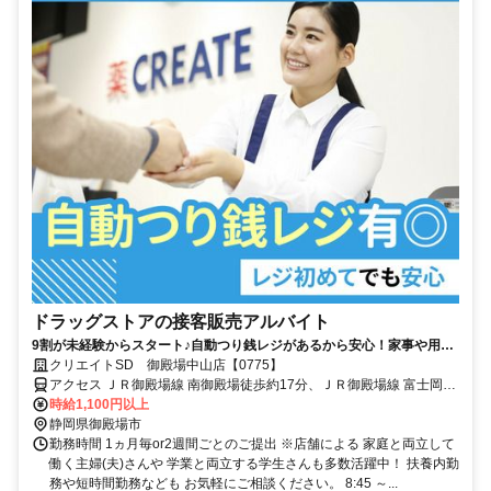
ドラッグストアの接客販売アルバイト
9割が未経験からスタート♪自動つり銭レジがあるから安心！家事や用事
と両立もできる◎うれしい社員割引有
クリエイトSD 御殿場中山店【0775】
アクセス ＪＲ御殿場線 南御殿場徒歩約17分、ＪＲ御殿場線 富士岡徒
歩約19分、ＪＲ御殿場線 御殿場富士山口徒歩約55分
時給1,100円以上
静岡県御殿場市
勤務時間 1ヵ月毎or2週間ごとのご提出 ※店舗による 家庭と両立して
働く主婦(夫)さんや 学業と両立する学生さんも多数活躍中！ 扶養内勤
務や短時間勤務なども お気軽にご相談ください。 8:45 ～...