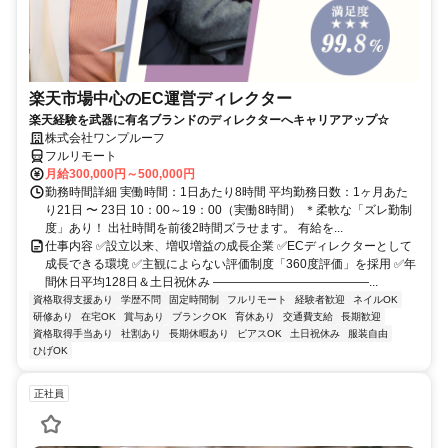
楽天市場中心のEC運営ディレクター
楽天経験を武器に有名ブランドのディレクターへキャリアアップ☆
株式会社ワンプルーフ
フルリモート
月給300,000円～500,000円
勤務時間詳細 実働時間：1日あたり8時間 平均勤務日数：1ヶ月あた
り21日 〜 23日 10：00～19：00（実働8時間） ＊柔軟な「ズレ勤制
度」あり！ 出社時間を前後2時間ズラせます。 有給を...
仕事内容 ✅設立以来、増収増益の成長企業 ✅ECディレクターとして
成長できる環境 ✅主観によらない評価制度「360度評価」を採用 ✅年
間休日平均128日＆土日祝休み ―――――――――――――...
資格取得支援あり
学歴不問
固定時間制
フルリモート
経験者歓迎
ネイルOK
研修あり
在宅OK
賞与あり
ブランクOK
育休あり
交通費支給
長期歓迎
資格取得手当あり
社割あり
長期休暇あり
ピアスOK
土日祝休み
服装自由
ひげOK
正社員