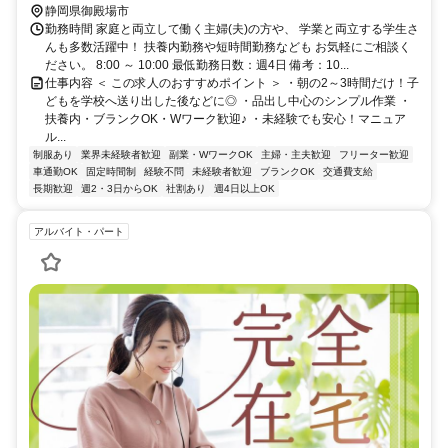
静岡県御殿場市
勤務時間 家庭と両立して働く主婦(夫)の方や、 学業と両立する学生さ
んも多数活躍中！ 扶養内勤務や短時間勤務なども お気軽にご相談く
ださい。 8:00 ～ 10:00 最低勤務日数：週4日 備考：10...
仕事内容 ＜ この求人のおすすめポイント ＞ ・朝の2～3時間だけ！子
どもを学校へ送り出した後などに◎ ・品出し中心のシンプル作業 ・
扶養内・ブランクOK・Wワーク歓迎♪ ・未経験でも安心！マニュア
ル...
制服あり
業界未経験者歓迎
副業・WワークOK
主婦・主夫歓迎
フリーター歓迎
車通勤OK
固定時間制
経験不問
未経験者歓迎
ブランクOK
交通費支給
長期歓迎
週2・3日からOK
社割あり
週4日以上OK
アルバイト・パート