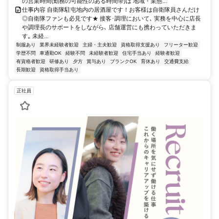
の営業時間(勤務の可能性のある時間帯)は 地域・業態...
仕事内容 自衛隊駐屯地内の居酒屋です！お客様は自衛隊員さんだけ
◎自衛隊ファンも必見です★ 接客･調理において､ 実務を中心に店長
や調理長のサポートをしながら､ 店舗運営にも携わっていただきま
す｡ 未経...
制服あり
業界未経験者歓迎
主婦・主夫歓迎
資格取得支援あり
フリーター歓迎
学歴不問
車通勤OK
経験不問
未経験者歓迎
住宅手当あり
経験者歓迎
有資格者歓迎
研修あり
夕方
賞与あり
ブランクOK
育休あり
交通費支給
長期歓迎
資格取得手当あり
正社員