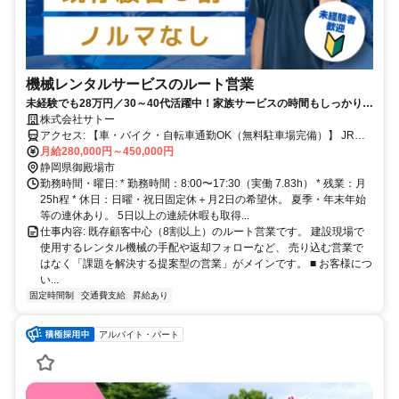
機械レンタルサービスのルート営業
未経験でも28万円／30～40代活躍中！家族サービスの時間もしっかり確
保★
株式会社サトー
アクセス: 【車・バイク・自転車通勤OK（無料駐車場完備）】 JR御
殿場線「南御殿場駅」より車で約6分 JR御殿場線「御殿場駅」より車
月給280,000円～450,000円
で約10分 JR御殿場線「裾野駅」より車で約15分 ※国道246号バイパ
静岡県御殿場市
ス近く！東名高速「駒門スマートIC」より車で5分の好立地です。 ※
勤務時間・曜日: * 勤務時間：8:00〜17:30（実働 7.83h） * 残業：月
御殿場市内はもちろん、裾野市、駿東郡小山町、沼津市、箱根町から
25h程 * 休日：日曜・祝日固定休＋月2日の希望休。 夏季・年末年始
も通勤便利な場所です。
等の連休あり。 5日以上の連続休暇も取得...
仕事内容: 既存顧客中心（8割以上）のルート営業です。 建設現場で
使用するレンタル機械の手配や返却フォローなど、 売り込む営業で
はなく「課題を解決する提案型の営業」がメインです。 ■ お客様につ
い...
固定時間制
交通費支給
昇給あり
アルバイト・パート