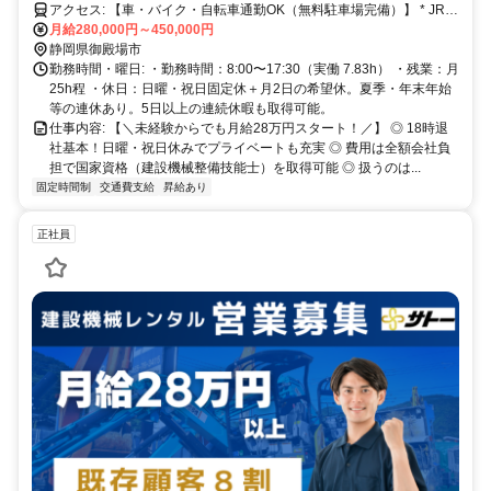
アクセス: 【車・バイク・自転車通勤OK（無料駐車場完備）】 * JR御
殿場線「南御殿場駅」より車で約6分 * JR御殿場線「御殿場駅」より
月給280,000円～450,000円
車で約10分 * JR御殿場線「裾野駅」より車で約15分 ※国道246号バ
静岡県御殿場市
イパス近く！東名高速「駒門スマートIC」より車で5分の好立地で
勤務時間・曜日: ・勤務時間：8:00〜17:30（実働 7.83h） ・残業：月
す。 ※御殿場市内はもちろん、裾野市、駿東郡小山町、沼津市、箱
25h程 ・休日：日曜・祝日固定休＋月2日の希望休。夏季・年末年始
根町からも通勤便利な場所です。
等の連休あり。5日以上の連続休暇も取得可能。
仕事内容: 【＼未経験からでも月給28万円スタート！／】 ◎ 18時退
社基本！日曜・祝日休みでプライベートも充実 ◎ 費用は全額会社負
担で国家資格（建設機械整備技能士）を取得可能 ◎ 扱うのは...
固定時間制
交通費支給
昇給あり
正社員