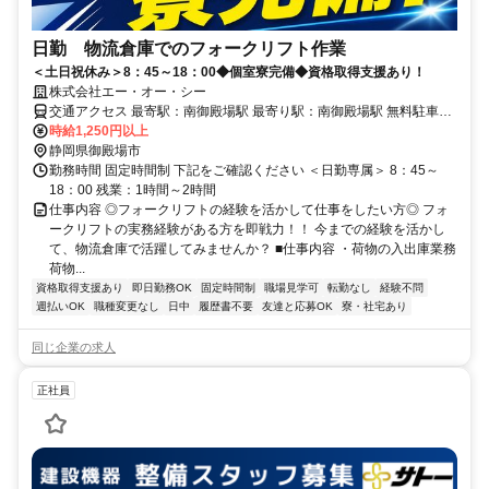
日勤 物流倉庫でのフォークリフト作業
＜土日祝休み＞8：45～18：00◆個室寮完備◆資格取得支援あり！
株式会社エー・オー・シー
交通アクセス 最寄駅：南御殿場駅 最寄り駅：南御殿場駅 無料駐車場
完備
時給1,250円以上
静岡県御殿場市
勤務時間 固定時間制 下記をご確認ください ＜日勤専属＞ 8：45～
18：00 残業：1時間～2時間
仕事内容 ◎フォークリフトの経験を活かして仕事をしたい方◎ フォ
ークリフトの実務経験がある方を即戦力！！ 今までの経験を活かし
て、物流倉庫で活躍してみませんか？ ■仕事内容 ・荷物の入出庫業務
荷物...
資格取得支援あり
即日勤務OK
固定時間制
職場見学可
転勤なし
経験不問
週払いOK
職種変更なし
日中
履歴書不要
友達と応募OK
寮・社宅あり
同じ企業の求人
正社員