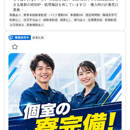
きる最新の焼却炉・処理施設を有しています◎ ・搬入時の計量窓口
業務 ・...
制服あり
業界未経験者歓迎
バイク通勤OK
車通勤OK
固定時間制
職場見学可
転勤なし
住宅手当あり
経験者歓迎
残業なし
賞与あり
交通費支給
長期歓迎
土日祝休み
昼食補助あり
派遣社員