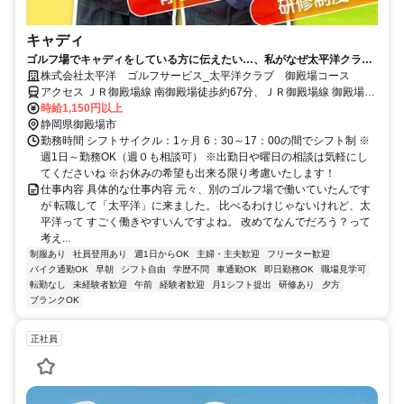
キャディ
ゴルフ場でキャディをしている方に伝えたい…、私がなぜ太平洋クラブ
で働くのかを。
株式会社太平洋 ゴルフサービス_太平洋クラブ 御殿場コース
アクセス ＪＲ御殿場線 南御殿場徒歩約67分、ＪＲ御殿場線 御殿場富
士山口徒歩約80分、ＪＲ御殿場線 富士岡徒歩約79分 東名高速「御殿
時給1,150円以上
場IC」より約18分
静岡県御殿場市
勤務時間 シフトサイクル：1ヶ月 6：30～17：00の間でシフト制 ※
週1日～勤務OK（週０も相談可） ※出勤日や曜日の相談は気軽にし
てくださいね ※お休みの希望も出来る限り考慮いたします！
仕事内容 具体的な仕事内容 元々、別のゴルフ場で働いていたんです
が 転職して「太平洋」に来ました。 比べるわけじゃないけれど、太
平洋って すごく働きやすいんですよね。 改めてなんでだろう？って
考え...
制服あり
社員登用あり
週1日からOK
主婦・主夫歓迎
フリーター歓迎
バイク通勤OK
早朝
シフト自由
学歴不問
車通勤OK
即日勤務OK
職場見学可
転勤なし
未経験者歓迎
午前
経験者歓迎
月1シフト提出
研修あり
夕方
ブランクOK
正社員