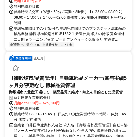
時給1,470円以上
静岡県御殿場市
就業時間 3交替（休憩：60分 / 実働：8時間） 1）23:00～08:00 2）
08:00～17:00 3）17:00～02:00 ※残業：20時間/月 時間外 月平均20
時間
空調完備職場での検査/梱包 空調完備職場でのプラスチック成形品の
検品業務 静岡県御殿場市印野1582-1 派遣社員 求人の特徴 完全週休
二日制 e ラーニング受講 ゴールデンウィーク休暇あり 交通費...
車通勤OK
週払いOK
交通費支給
シフト制
正社員
【御殿場市/品質管理】自動車部品メーカー/賞与実績5
ヶ月分/夜勤なし 機械品質管理
御殿場市の量産工場にて、製品品質の維持・向上を目的とした品質管理
業務をご担当いただきます。未経験の方でも、業務を通じて少しずつ専
臼井国際産業株式会社
門性を身につけていける環境です。
月給225,000円～345,000円
静岡県御殿場市
就業時間 08:00～16:45（1日あたり所定労働時間08時間） 休憩：45
分 残業：有 備考：
企業名 臼井国際産業株式会社 求人名 【御殿場市/品質管理】自動車部
品メーカー/賞与実績5ヶ月分/夜勤なし 仕事の内容 御殿場市の量産工
場にて、製品品質の維持・向上を目的とした品質管理業務をご担当...