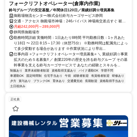
フォークリフトオペレーター(倉庫内作業)
鈴与グループの安定基盤／年間休日120日／業績好調☆増員募集
御殿場物流センター/株式会社鈴与カーゴサービス静岡
交通・アクセス 御殿場市神場：246バイパス 神場南交差点すぐ 裾野
方面からも通勤便利です JR御殿場線 南御殿場駅から車で５分 JR御
月給242,000円～289,000円
殿場線 富士岡駅から車で８分
静岡県御殿場市
勤務時間詳細 実働時間：1日あたり8時間 平均勤務日数：1ヶ月あた
り18日 〜 22日 8:15～17:30（休憩75分） ※勤務時間は配属先によっ
て多少変動する場合があります ※作業状況により早出...
仕事内容 ⭐フォークリフトオペレーター増員募集⭐ ＼ 業績好調☆事業
拡大のため５名募集!! ／ 創業220年の歴史を誇る鈴与グループ その基
幹事業を支える鈴与カーゴサービスで あなたの経験とスキルを...
制服あり
業界未経験者歓迎
資格取得支援あり
バイク通勤OK
学歴不問
車通勤OK
固定時間制
住宅手当あり
午前
経験者歓迎
有資格者歓迎
研修あり
夕方
賞与あり
ブランクOK
育休あり
交通費支給
長期歓迎
資格取得手当あり
土日祝休み
正社員