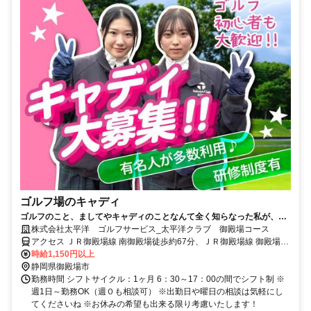
ゴルフ場のキャディ
ゴルフのこと、ましてやキャディのことなんて全く知らなった私が、こ
んなにこの仕事が好きになるなんて…。
株式会社太平洋 ゴルフサービス_太平洋クラブ 御殿場コース
アクセス ＪＲ御殿場線 南御殿場徒歩約67分、ＪＲ御殿場線 御殿場富
士山口徒歩約80分、ＪＲ御殿場線 富士岡徒歩約79分 東名高速「御殿
時給1,150円以上
場IC」より約18分
静岡県御殿場市
勤務時間 シフトサイクル：1ヶ月 6：30～17：00の間でシフト制 ※
週1日～勤務OK（週０も相談可） ※出勤日や曜日の相談は気軽にし
てくださいね ※お休みの希望も出来る限り考慮いたします！