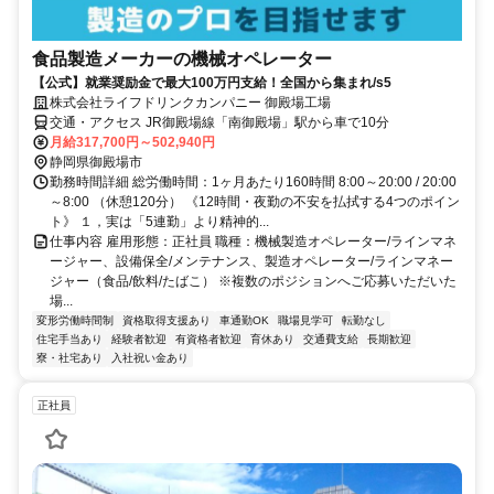
食品製造メーカーの機械オペレーター
【公式】就業奨励金で最大100万円支給！全国から集まれ/s5
株式会社ライフドリンクカンパニー 御殿場工場
交通・アクセス JR御殿場線「南御殿場」駅から車で10分
月給317,700円～502,940円
静岡県御殿場市
勤務時間詳細 総労働時間：1ヶ月あたり160時間 8:00～20:00 / 20:00
～8:00 （休憩120分） 《12時間・夜勤の不安を払拭する4つのポイン
ト》 １，実は「5連勤」より精神的...
仕事内容 雇用形態：正社員 職種：機械製造オペレーター/ラインマネ
ージャー、設備保全/メンテナンス、製造オペレーター/ラインマネー
ジャー（食品/飲料/たばこ） ※複数のポジションへご応募いただいた
場...
変形労働時間制
資格取得支援あり
車通勤OK
職場見学可
転勤なし
住宅手当あり
経験者歓迎
有資格者歓迎
育休あり
交通費支給
長期歓迎
寮・社宅あり
入社祝い金あり
正社員