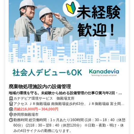
廃棄物処理施設内の設備管理
地域の環境を守る。未経験から始める設備管理の仕事◎賞与年2回・交
替勤務のみ・未経験歓迎！
カナデビア環境サービス 御殿場支所
アクセス ＪＲ御殿場線 南御殿場徒歩約63分、ＪＲ御殿場線 富士岡徒
歩約65分、ＪＲ御殿場線 御殿場富士山口徒歩約87分 ＪＲ御殿場線南
月給216,000円～304,000円
御殿場駅から 車で１２分
静岡県御殿場市
勤務時間 総労働時間：1ヶ月あたり160時間 (1)8：30～18：40（休憩
60分） (2)18：30～翌8：40（休憩120分） ※日勤・夜勤・明け・休
みの4日サイクルの勤務になります。