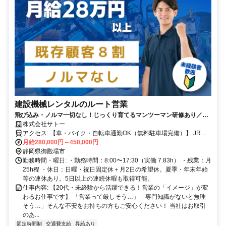
建設機械レンタルのルート営業
飛び込み・ノルマ一切なし！じっくり育てるマンツーマン研修あり／創
業45年の安定企業で安心スタート
株式会社サトー
アクセス: 【車・バイク・自転車通勤OK（無料駐車場完備）】 JR御
殿場線「南御殿場駅」より車で約6分 JR御殿場線「御殿場駅」より車
月給280,000円～450,000円
で約10分 JR御殿場線「裾野駅」より車で約15分 ※国道246号バイパ
静岡県御殿場市
ス近く！東名高速「駒門スマートIC」より車で5分の好立地です。 ※
勤務時間・曜日: ・勤務時間：8:00〜17:30（実働 7.83h） ・残業：月
御殿場市内はもちろん、裾野市、駿東郡小山町、沼津市、箱根町から
25h程 ・休日：日曜・祝日固定休＋月2日の希望休。夏季・年末年始
も通勤便利な場所です。
等の連休あり。5日以上の連続休暇も取得可能。
仕事内容: 【20代・未経験から活躍できる！営業の「イメージ」が変
わるお仕事です】 「営業って厳しそう…」「専門知識がないと無理
そう…」そんな不安をお持ちの方もご安心ください！ 当社はお取引
のあ...
固定時間制
交通費支給
昇給あり