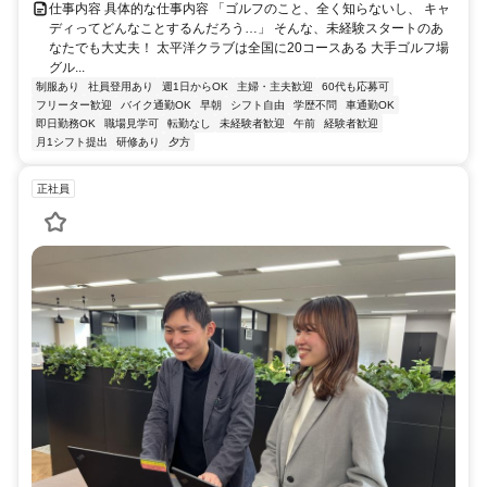
仕事内容 具体的な仕事内容 「ゴルフのこと、全く知らないし、 キャ
ディってどんなことするんだろう…」 そんな、未経験スタートのあ
なたでも大丈夫！ 太平洋クラブは全国に20コースある 大手ゴルフ場
グル...
制服あり
社員登用あり
週1日からOK
主婦・主夫歓迎
60代も応募可
フリーター歓迎
バイク通勤OK
早朝
シフト自由
学歴不問
車通勤OK
即日勤務OK
職場見学可
転勤なし
未経験者歓迎
午前
経験者歓迎
月1シフト提出
研修あり
夕方
正社員