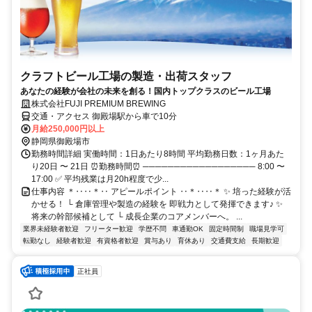
クラフトビール工場の製造・出荷スタッフ
あなたの経験が会社の未来を創る！国内トップクラスのビール工場
株式会社FUJI PREMIUM BREWING
交通・アクセス 御殿場駅から車で10分
月給250,000円以上
静岡県御殿場市
勤務時間詳細 実働時間：1日あたり8時間 平均勤務日数：1ヶ月あた
り20日 〜 21日 ⏰勤務時間⏰ ────────────────── 8:00 〜
17:00 ✅ 平均残業は月20h程度で少...
仕事内容 ＊‥‥＊‥ アピールポイント ‥＊‥‥＊ ✨ 培った経験が活
かせる！ └ 倉庫管理や製造の経験を 即戦力として発揮できます♪ ✨
将来の幹部候補として └ 成長企業のコアメンバーへ。 ...
業界未経験者歓迎
フリーター歓迎
学歴不問
車通勤OK
固定時間制
職場見学可
転勤なし
経験者歓迎
有資格者歓迎
賞与あり
育休あり
交通費支給
長期歓迎
正社員