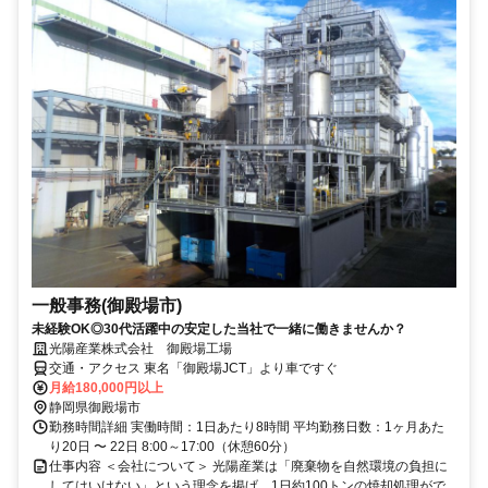
一般事務(御殿場市)
未経験OK◎30代活躍中の安定した当社で一緒に働きませんか？
光陽産業株式会社 御殿場工場
交通・アクセス 東名「御殿場JCT」より車ですぐ
月給180,000円以上
静岡県御殿場市
勤務時間詳細 実働時間：1日あたり8時間 平均勤務日数：1ヶ月あた
り20日 〜 22日 8:00～17:00（休憩60分）
仕事内容 ＜会社について＞ 光陽産業は「廃棄物を自然環境の負担に
してはいけない」という理念を掲げ、1日約100トンの焼却処理がで