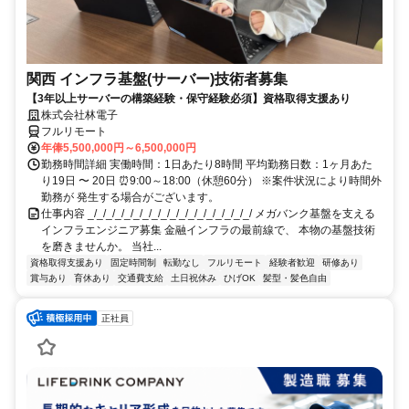
関西 インフラ基盤(サーバー)技術者募集
【3年以上サーバーの構築経験・保守経験必須】資格取得支援あり
株式会社林電子
フルリモート
年俸5,500,000円～6,500,000円
勤務時間詳細 実働時間：1日あたり8時間 平均勤務日数：1ヶ月あた
り19日 〜 20日 ⏰9:00～18:00（休憩60分） ※案件状況により時間外
勤務が 発生する場合がございます。
仕事内容 _/_/_/_/_/_/_/_/_/_/_/_/_/_/_/_/_/_/ メガバンク基盤を支える
インフラエンジニア募集 金融インフラの最前線で、 本物の基盤技術
を磨きませんか。 当社...
資格取得支援あり
固定時間制
転勤なし
フルリモート
経験者歓迎
研修あり
賞与あり
育休あり
交通費支給
土日祝休み
ひげOK
髪型・髪色自由
正社員