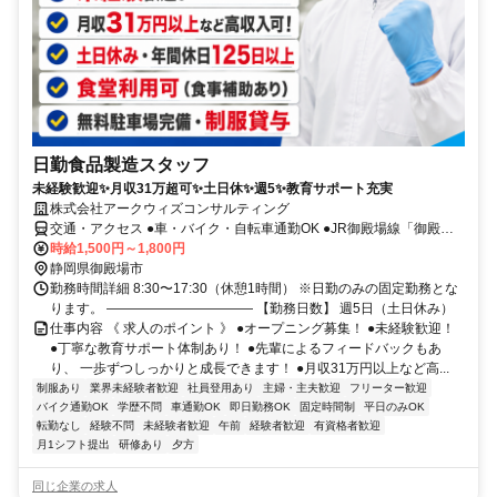
日勤食品製造スタッフ
未経験歓迎✨月収31万超可✨土日休✨週5✨教育サポート充実
株式会社アークウィズコンサルティング
交通・アクセス ●車・バイク・自転車通勤OK ●JR御殿場線「御殿場
駅」より車で10分
時給1,500円～1,800円
静岡県御殿場市
勤務時間詳細 8:30〜17:30（休憩1時間） ※日勤のみの固定勤務とな
ります。 ――――――――――― 【勤務日数】 週5日（土日休み）
仕事内容 《 求人のポイント 》 ●オープニング募集！ ●未経験歓迎！
●丁寧な教育サポート体制あり！ ●先輩によるフィードバックもあ
り、 一歩ずつしっかりと成長できます！ ●月収31万円以上など高...
制服あり
業界未経験者歓迎
社員登用あり
主婦・主夫歓迎
フリーター歓迎
バイク通勤OK
学歴不問
車通勤OK
即日勤務OK
固定時間制
平日のみOK
転勤なし
経験不問
未経験者歓迎
午前
経験者歓迎
有資格者歓迎
月1シフト提出
研修あり
夕方
同じ企業の求人