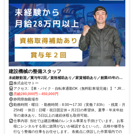
建設機械の整備スタッフ
未経験歓迎／賞与年2回／資格補助あり／家賃補助あり／創業45年の信
頼と実績
株式会社サトー
アクセス: 【車・バイク・自転車通勤OK（無料駐車場完備）】 * JR御
殿場線「南御殿場駅」より車で約6分 * JR御殿場線「御殿場駅」より
月給280,000円～450,000円
車で約10分 * JR御殿場線「裾野駅」より車で約15分 ※国道246号バ
静岡県御殿場市
イパス近く！東名高速「駒門スマートIC」より車で5分の好立地で
勤務時間・曜日: ・勤務時間：8:00〜17:30（実働 7.83h） ・残業：月
す。 ※御殿場市内はもちろん、裾野市、駿東郡小山町、沼津市、箱
25h程 ・休日：日曜・祝日固定休＋月2日の希望休。夏季・年末年始
根町からも通勤便利な場所です。
等の連休あり。5日以上の連続休暇も取得可能。
仕事内容: 当社では建設機械のレンタル事業を手掛けています。 お客
様にレンタルする前に故障がないか確認するといった、点検や修理を
行なう整備の仕事をお任せします。 各拠点に併設した作業場内での