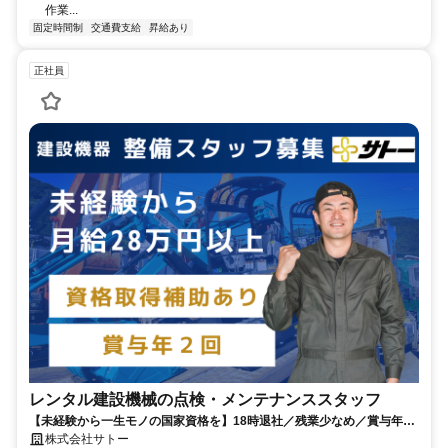
作業...
固定時間制
交通費支給
昇給あり
正社員
レンタル建設機械の点検・メンテナンススタッフ
【未経験から一生モノの国家資格を】18時退社／残業少なめ／賞与年2
回／家賃補助あり◎創業45年の安定企業
株式会社サトー