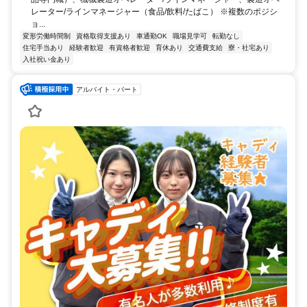
レーター/ラインマネージャー（食品/飲料/たばこ） ※複数のポジシ
ョ...
変形労働時間制
資格取得支援あり
車通勤OK
職場見学可
転勤なし
住宅手当あり
経験者歓迎
有資格者歓迎
育休あり
交通費支給
寮・社宅あり
入社祝い金あり
アルバイト・パート