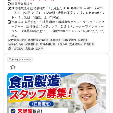
静岡県御殿場市
勤務時間詳細 総労働時間：1ヶ月あたり160時間 8:00～20:00 / 20:00
～8:00 （休憩120分） 《12時間・夜勤の不安を払拭する4つのポイン
ト》 １，実は「5連勤」より精神的...
仕事内容 雇用形態：正社員 職種：機械製造オペレーター/ラインマネ
ージャー、設備保全/メンテナンス、製造オペレーター/ラインマネー
ジャー（食品/飲料/たばこ） ※複数のポジションへご応募いただいた
場...
変形労働時間制
資格取得支援あり
車通勤OK
職場見学可
転勤なし
住宅手当あり
経験者歓迎
有資格者歓迎
育休あり
交通費支給
長期歓迎
寮・社宅あり
入社祝い金あり
アルバイト・パート