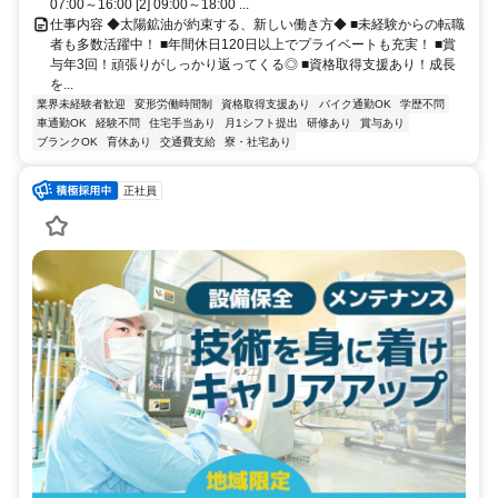
07:00～16:00 [2] 09:00～18:00 ...
仕事内容 ◆太陽鉱油が約束する、新しい働き方◆ ■未経験からの転職
者も多数活躍中！ ■年間休日120日以上でプライベートも充実！ ■賞
与年3回！頑張りがしっかり返ってくる◎ ■資格取得支援あり！成長
を...
業界未経験者歓迎
変形労働時間制
資格取得支援あり
バイク通勤OK
学歴不問
車通勤OK
経験不問
住宅手当あり
月1シフト提出
研修あり
賞与あり
ブランクOK
育休あり
交通費支給
寮・社宅あり
正社員