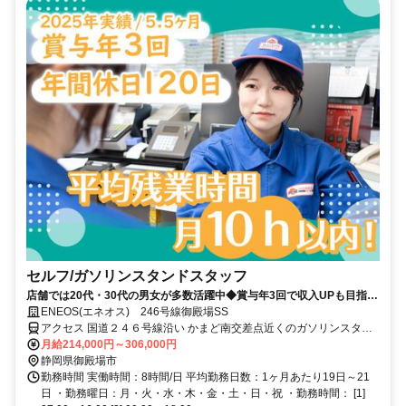
セルフ/ガソリンスタンドスタッフ
店舗では20代・30代の男女が多数活躍中◆賞与年3回で収入UPも目指せ
る！※2025年実績 / 5.5ヶ月分◆年間休日120日以上でプライベートも充
ENEOS(エネオス) 246号線御殿場SS
実！◆月の平均残業時間10時間以内◆業界大手！５４年連続黒字の安定
アクセス 国道２４６号線沿い かまど南交差点近くのガソリンスタン
企業◆資格取得支援もあり！未経験者からでも主任・店長にキャリアア
ドです
月給214,000円～306,000円
ップ可能◆国内TOPクラスの社宅制度
静岡県御殿場市
勤務時間 実働時間：8時間/日 平均勤務日数：1ヶ月あたり19日～21
日 ・勤務曜日：月・火・水・木・金・土・日・祝 ・勤務時間： [1]