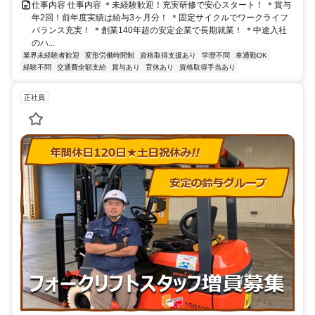
仕事内容 仕事内容 ＊未経験歓迎！充実研修で安心スタート！ ＊賞与
年2回！前年度実績は給与3ヶ月分！ ＊固定サイクルでワークライフ
バランス充実！ ＊創業140年超の安定企業で長期就業！ ＊中途入社
のハ...
業界未経験者歓迎
変形労働時間制
資格取得支援あり
学歴不問
車通勤OK
経験不問
交通費全額支給
賞与あり
育休あり
資格取得手当あり
正社員