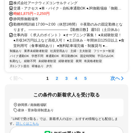
株式会社アークウィズコンサルティング
交通・アクセス ●車・バイク・自転車通勤OK ●JR御殿場線「御殿場
駅」より車で10分
時給1,875円～2,250円
静岡県御殿場市
勤務時間詳細 17:00〜2:00（休憩1時間） ※夜勤のみの固定勤務とな
ります。 ――――――――――― 【勤務日数】 週5日（土日休み）
仕事内容 《 求人のポイント 》 ●オープニング募集！ ●未経験歓迎！
●月収34万円以上など高収入可！ ●土日休み・年間休日125日以上 ●食
堂利用可（食事補助あり） ●無料駐車場完備・制服貸与 ●...
制服あり
業界未経験者歓迎
社員登用あり
主婦・主夫歓迎
フリーター歓迎
バイク通勤OK
学歴不問
車通勤OK
即日勤務OK
固定時間制
平日のみOK
転勤なし
経験不問
未経験者歓迎
経験者歓迎
夜間
有資格者歓迎
月1シフト提出
研修あり
夕方
前へ
次へ
1
2
3
4
5
この条件の新着求人を受け取る
静岡県 / 南御殿場駅
産休・育休取得制度あり
「LINEで受け取る」では、新着求人のほか、おすすめ情報なども配信しま
す。
詳しくはこちら