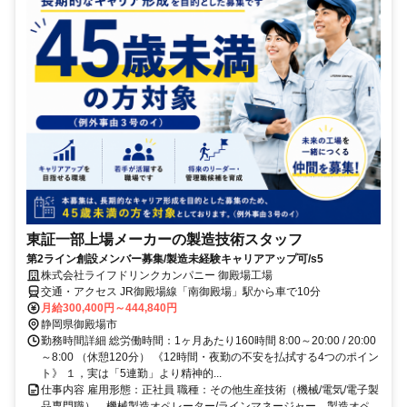
東証一部上場メーカーの製造技術スタッフ
第2ライン創設メンバー募集/製造未経験キャリアアップ可/s5
株式会社ライフドリンクカンパニー 御殿場工場
交通・アクセス JR御殿場線「南御殿場」駅から車で10分
月給300,400円～444,840円
静岡県御殿場市
勤務時間詳細 総労働時間：1ヶ月あたり160時間 8:00～20:00 / 20:00
～8:00 （休憩120分） 《12時間・夜勤の不安を払拭する4つのポイン
ト》 １，実は「5連勤」より精神的...
仕事内容 雇用形態：正社員 職種：その他生産技術（機械/電気/電子製
品専門職）、機械製造オペレーター/ラインマネージャー、製造オペ