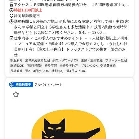
アクセス ＪＲ御殿場線 南御殿場徒歩約17分、ＪＲ御殿場線 富士岡徒
歩約19分、ＪＲ御殿場線 御殿場富士山口徒歩約55分
時給1,100円以上
静岡県御殿場市
勤務時間 1ヵ月毎のご提出 ※店舗による 家庭と両立して働く主婦(夫)
さんや 学業と両立する学生さんも多数活躍中！ 扶養内勤務や短時間
勤務なども お気軽にご相談ください。 8:45 ～ 13:00 ...
仕事内容 ＜ この求人のおすすめポイント ＞ ・未経験9割以上／研修
＋マニュアル完備 ・自動釣銭レジ導入で金額ミスなし ・うれしい社
員割引も有♪ 【主な仕事内容】 ドラッグストアでの接客・販売のお
仕...
制服あり
業界未経験者歓迎
副業・WワークOK
主婦・主夫歓迎
フリーター歓迎
車通勤OK
固定時間制
経験不問
未経験者歓迎
ブランクOK
交通費支給
長期歓迎
週2・3日からOK
社割あり
週4日以上OK
アルバイト・パート