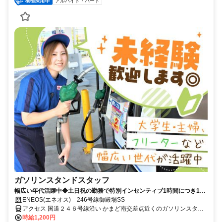
アルバイト・パート
ガソリンスタンドスタッフ
幅広い年代活躍中◆土日祝の勤務で特別インセンティブ1時間につき100
円支給◆着替え時間も手当あり◆交通費規定内支給◆フルタイムor扶養
ENEOS(エネオス) 246号線御殿場SS
内勤務どちらも可能◆1ヶ月ごとのシフト制
アクセス 国道２４６号線沿い かまど南交差点近くのガソリンスタン
ドです
時給1,200円