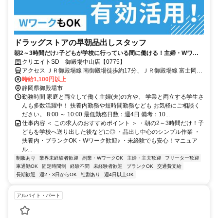
ドラッグストアの早朝品出しスタッフ
朝2～3時間だけ♪子どもが学校に行っている間に働ける！主婦・Wワー
ク活躍中
クリエイトSD 御殿場中山店【0775】
アクセス ＪＲ御殿場線 南御殿場徒歩約17分、ＪＲ御殿場線 富士岡徒
歩約19分、ＪＲ御殿場線 御殿場富士山口徒歩約55分
時給1,100円以上
静岡県御殿場市
勤務時間 家庭と両立して働く主婦(夫)の方や、 学業と両立する学生さ
んも多数活躍中！ 扶養内勤務や短時間勤務なども お気軽にご相談く
ださい。 8:00 ～ 10:00 最低勤務日数：週4日 備考：10...
仕事内容 ＜ この求人のおすすめポイント ＞ ・朝の2～3時間だけ！子
どもを学校へ送り出した後などに◎ ・品出し中心のシンプル作業 ・
扶養内・ブランクOK・Wワーク歓迎♪ ・未経験でも安心！マニュア
ル...
制服あり
業界未経験者歓迎
副業・WワークOK
主婦・主夫歓迎
フリーター歓迎
車通勤OK
固定時間制
経験不問
未経験者歓迎
ブランクOK
交通費支給
長期歓迎
週2・3日からOK
社割あり
週4日以上OK
アルバイト・パート