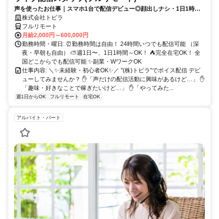
声を使ったお仕事｜スマホ1台で配信デビュー◎顔出しナシ・1日1時間
～OK♪
株式会社トビラ
フルリモート
月給2,000円～600,000円
勤務時間・曜日: ⏰勤務時間は自由！ 24時間いつでも配信可能 （深
夜・早朝も自由） ⛅週1日〜、1日1時間～OK！ ⛺完全在宅OK！ 全
国どこからでも配信可能 ✨副業・WワークOK
仕事内容: ＼✨未経験・初心者OK✨／ "(株)トビラ"でボイス配信 デビ
ューしてみませんか？ ✋「声だけの配信活動に興味があるけど…」 ✋
「趣味・好きなことで稼ぎたいけど…」 ✋「やってみた...
週1日からOK
フルリモート
在宅OK
アルバイト・パート