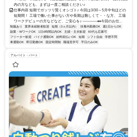
内の方なども、まずは一度ご相談ください♪
仕事内容 短期でガッツリ賢くオシゴト♪ 今回は3/30～5月中旬ほどの
短期間！ 工場で働いた事がない方や長期は難しくて・・な方、 工場
ワークデビューの方などなど、ご安心を♪ ――――♦♦今回のお仕...
制服あり
業界未経験者歓迎
短期（3ヵ月以内）
扶養内勤務OK
週1日からOK
副業・WワークOK
1日4時間以内OK
主婦・主夫歓迎
60代も応募可
フリーター歓迎
バイク通勤OK
給料前払いOK
短期
シフト自由
学歴不問
車通勤OK
即日勤務OK
固定時間制
職場見学可
平日のみOK
アルバイト・パート