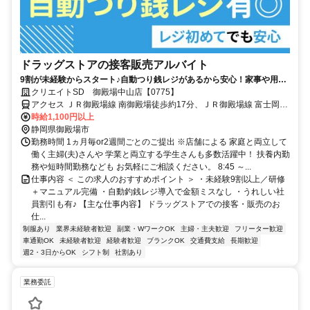
ドラッグストアの接客販売アルバイト
9割が未経験からスタート♪自動つり銭レジがあるから安心！家事や用事
と両立もできる◎うれしい社員割引有
クリエイトSD 御殿場中山店【0775】
アクセス ＪＲ御殿場線 南御殿場徒歩約17分、ＪＲ御殿場線 富士岡徒
歩約19分、ＪＲ御殿場線 御殿場富士山口徒歩約55分
時給1,100円以上
静岡県御殿場市
勤務時間 1ヵ月毎or2週間ごとのご提出 ※店舗による 家庭と両立して
働く主婦(夫)さんや 学業と両立する学生さんも多数活躍中！ 扶養内勤
務や短時間勤務なども お気軽にご相談ください。 8:45 ～...
仕事内容 ＜ この求人のおすすめポイント ＞ ・未経験9割以上／研修
＋マニュアル完備 ・自動釣銭レジ導入で金額ミスなし ・うれしい社
員割引も有♪ 【主な仕事内容】 ドラッグストアでの接客・販売のお
仕...
制服あり
業界未経験者歓迎
副業・WワークOK
主婦・主夫歓迎
フリーター歓迎
車通勤OK
未経験者歓迎
経験者歓迎
ブランクOK
交通費支給
長期歓迎
週2・3日からOK
シフト制
社割あり
業務委託