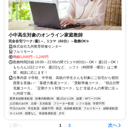
小中高生対象のオンライン家庭教師
完全在宅ワーク♪週1～、1コマ（60分）～勤務OK✨
株式会社九州教育研修センター
フルリモート
時給1,040円～1,240円
勤務時間詳細 18:00～22:00の間で1コマ(60分)～OK！ 週1日～OK！
もちろん1日2コマや、週2日など、 シフト（時間帯・曜日）はご希
望、相談に応じます！
仕事内容 小学校、中学校、高校の学生さんを対象にご自宅から個別
授業を実施♪ ✅「基礎力養成コース」「受験準備コース」「弱点分野
克服コース」「定期テスト対策コース」など 生徒さんの希望に沿っ
た内容で個...
業界未経験者歓迎
扶養内勤務OK
週1日からOK
副業・WワークOK
土日祝のみOK
主婦・主夫歓迎
フリーター歓迎
シフト自由
学歴不問
平日のみOK
学生歓迎
経験不問
英語
未経験者歓迎
フルリモート
経験者歓迎
ネイルOK
残業なし
有資格者歓迎
夕方
前へ
次へ
1
2