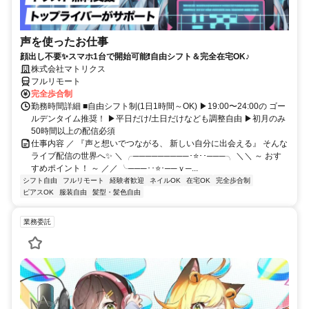
声を使ったお仕事
顔出し不要✨スマホ1台で開始可能❗自由シフト＆完全在宅OK♪
株式会社マトリクス
フルリモート
完全歩合制
勤務時間詳細 ■自由シフト制(1日1時間～OK) ▶19:00〜24:00の ゴー
ルデンタイム推奨！ ▶平日だけ/土日だけなども調整自由 ▶初月のみ
50時間以上の配信必須
仕事内容 ／ 『声と想いでつながる、 新しい自分に出会える』 そんな
ライブ配信の世界へ✨ ＼ ╭─────────･⭐･･───╮ ＼＼ ～ おす
すめポイント！ ～ ／／ ╰───･･⭐･──ｖ─...
シフト自由
フルリモート
経験者歓迎
ネイルOK
在宅OK
完全歩合制
ピアスOK
服装自由
髪型・髪色自由
業務委託