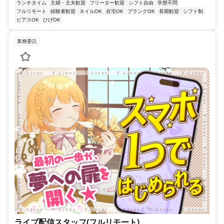
ランチタイム
主婦・主夫歓迎
フリーター歓迎
シフト自由
学歴不問
フルリモート
経験者歓迎
ネイルOK
在宅OK
ブランクOK
長期歓迎
シフト制
ピアスOK
ひげOK
業務委託
ライブ配信スタッフ(フルリモート)