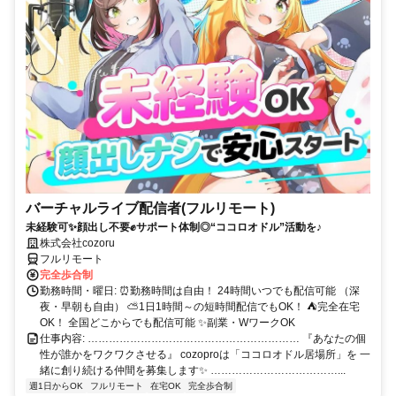
バーチャルライブ配信者(フルリモート)
未経験可✨顔出し不要✊サポート体制◎“ココロオドル”活動を♪
株式会社cozoru
フルリモート
完全歩合制
勤務時間・曜日: ⏰勤務時間は自由！ 24時間いつでも配信可能 （深
夜・早朝も自由） ⛅1日1時間～の短時間配信でもOK！ ⛺完全在宅
OK！ 全国どこからでも配信可能 ✨副業・WワークOK
仕事内容: …………………………………………………… 『あなたの個
性が誰かをワクワクさせる』 cozoproは「ココロオドル居場所」を 一
緒に創り続ける仲間を募集します✨ ………………………………...
週1日からOK
フルリモート
在宅OK
完全歩合制