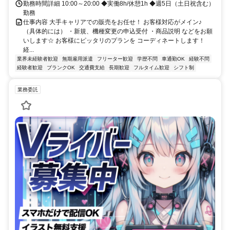
勤務時間詳細 10:00～20:00 ◆実働8h/休憩1h ◆週5日（土日祝含む）
勤務
仕事内容 大手キャリアでの販売をお任せ！ お客様対応がメイン♪
（具体的には） ・新規、機種変更の申込受付 ・商品説明 などをお願
いします☆ お客様にピッタリのプランを コーディネートします！
経...
業界未経験者歓迎
無期雇用派遣
フリーター歓迎
学歴不問
車通勤OK
経験不問
経験者歓迎
ブランクOK
交通費支給
長期歓迎
フルタイム歓迎
シフト制
業務委託