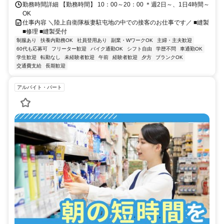
勤務時間詳細 【勤務時間】 10：00～20：00 ＊週2日～、1日4時間～
OK
仕事内容 ＼陸上自衛隊板妻駐屯地の中での接客のお仕事です／ ■縫製
■修理 ■縫製受付
制服あり
扶養内勤務OK
社員登用あり
副業・WワークOK
主婦・主夫歓迎
60代も応募可
フリーター歓迎
バイク通勤OK
シフト自由
学歴不問
車通勤OK
学生歓迎
転勤なし
未経験者歓迎
午前
経験者歓迎
夕方
ブランクOK
交通費支給
長期歓迎
アルバイト・パート