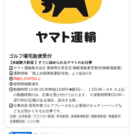
ゴルフ場宅急便受付
【未経験大歓迎 】すぐに始められるヤマトのお仕事
ヤマト運輸株式会社 東静岡主管支店 御殿場板妻営業所(御殿場板妻)
通勤情報 「陸上自衛隊板妻駐屯地」より徒歩1分
時給1,100円以上
静岡県御殿場市
勤務時間 13:30-18:30/時給1100円 ■週3日～、１日5.0h～ＯＫ ※上記
の勤務時間のみ、応募を受け付けております。 ※深夜時間帯(22:00～
翌5:00)の記載がある場合、該当する勤...
仕事内容 荷受作業ゴルフプレーされたお客様のキャディーバッグな
どをお預かりするお仕事です。
主婦・主夫歓迎
フリーター歓迎
学生歓迎
未経験者歓迎
経験者歓迎
制服貸与
交通費支給
シフト制