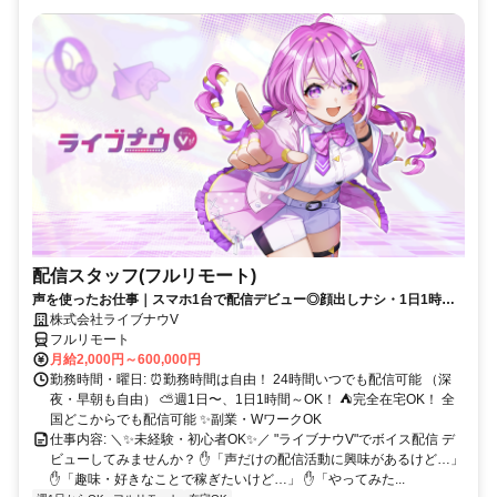
配信スタッフ(フルリモート)
声を使ったお仕事｜スマホ1台で配信デビュー◎顔出しナシ・1日1時間
～OK♪
株式会社ライブナウV
フルリモート
月給2,000円～600,000円
勤務時間・曜日: ⏰勤務時間は自由！ 24時間いつでも配信可能 （深
夜・早朝も自由） ⛅週1日〜、1日1時間～OK！ ⛺完全在宅OK！ 全
国どこからでも配信可能 ✨副業・WワークOK
仕事内容: ＼✨未経験・初心者OK✨／ "ライブナウV"でボイス配信 デ
ビューしてみませんか？ ✋「声だけの配信活動に興味があるけど…」
✋「趣味・好きなことで稼ぎたいけど…」 ✋「やってみた...