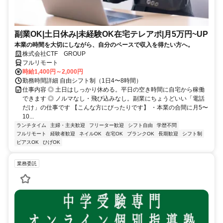
副業OK|土日休み|未経験OK在宅テレアポ|月5万円~UP
本業の時間を大切にしながら、自分のペースで収入を得たい方へ。
株式会社CTF GROUP
フルリモート
時給1,400円～2,000円
勤務時間詳細 自由シフト制（1日4〜8時間）
仕事内容 ◎ 土日はしっかり休める。平日の空き時間に自宅から稼働
できます ◎ ノルマなし・飛び込みなし。副業にちょうどいい「電話
だけ」の仕事です 【こんな方にぴったりです】 ・本業の合間に月5〜
10...
ランチタイム
主婦・主夫歓迎
フリーター歓迎
シフト自由
学歴不問
フルリモート
経験者歓迎
ネイルOK
在宅OK
ブランクOK
長期歓迎
シフト制
ピアスOK
ひげOK
業務委託