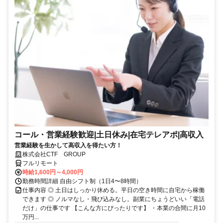
コール・営業経験歓迎|土日休み|在宅テレアポ|高収入
営業経験を生かして高収入を得たい方！
株式会社CTF GROUP
フルリモート
時給1,600円～4,000円
勤務時間詳細 自由シフト制（1日4〜8時間）
仕事内容 ◎ 土日はしっかり休める。平日の空き時間に自宅から稼働
できます ◎ ノルマなし・飛び込みなし。副業にちょうどいい「電話
だけ」の仕事です 【こんな方にぴったりです】 ・本業の合間に月10
万円...