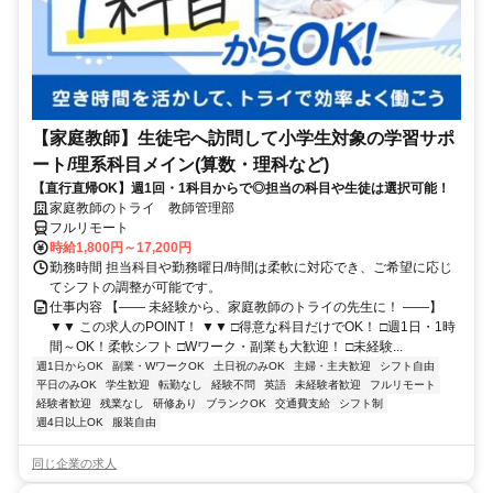
【家庭教師】生徒宅へ訪問して小学生対象の学習サポ
ート/理系科目メイン(算数・理科など)
【直行直帰OK】週1回・1科目からで◎担当の科目や生徒は選択可能！
家庭教師のトライ 教師管理部
フルリモート
時給1,800円～17,200円
勤務時間 担当科目や勤務曜日/時間は柔軟に対応でき、ご希望に応じ
てシフトの調整が可能です。
仕事内容 【―― 未経験から、家庭教師のトライの先生に！ ――】
▼▼ この求人のPOINT！ ▼▼ □得意な科目だけでOK！ □週1日・1時
間～OK！柔軟シフト □Wワーク・副業も大歓迎！ □未経験...
週1日からOK
副業・WワークOK
土日祝のみOK
主婦・主夫歓迎
シフト自由
平日のみOK
学生歓迎
転勤なし
経験不問
英語
未経験者歓迎
フルリモート
経験者歓迎
残業なし
研修あり
ブランクOK
交通費支給
シフト制
週4日以上OK
服装自由
同じ企業の求人