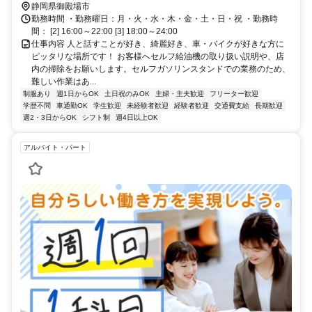
静岡県御殿場市
勤務時間 ・勤務曜日：月・火・水・木・金・土・日・祝 ・勤務時
間： [2] 16:00～22:00 [3] 18:00～24:00
仕事内容 人と話すことが好き、綺麗好き、車・バイクが好きな方に
ピッタリな場所です！ お客様へセルフ給油機の取り扱い説明や、店
内の掃除をお願いします。セルフガソリンスタンドでの業務のため、
難しい作業はあ...
制服あり
週1日からOK
土日祝のみOK
主婦・主夫歓迎
フリーター歓迎
学歴不問
車通勤OK
学生歓迎
未経験者歓迎
経験者歓迎
交通費支給
長期歓迎
週2・3日からOK
シフト制
週4日以上OK
アルバイト・パート