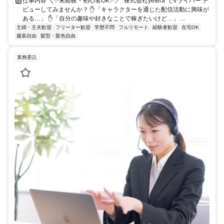
仕事内容 ＼✨未経験・初心者OK✨／ "株式会社yetera"でVライバー デ
ビューしてみませんか？ ✋「キャラクターを通じた配信活動に興味が
ある…」 ✋「自分の趣味や好きなことで稼ぎたいけど…」 ...
主婦・主夫歓迎
フリーター歓迎
学歴不問
フルリモート
経験者歓迎
在宅OK
服装自由
髪型・髪色自由
業務委託