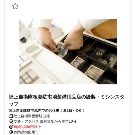
陸上自衛隊板妻駐屯地装備用品店の縫製・ミシンスタ
ッフ
陸上自衛隊駐屯地内でのお仕事！週2日～OK！
陸上自衛隊板妻駐屯地
交通・アクセス 御殿場駅から車で10分
時給1,200円以上
静岡県御殿場市