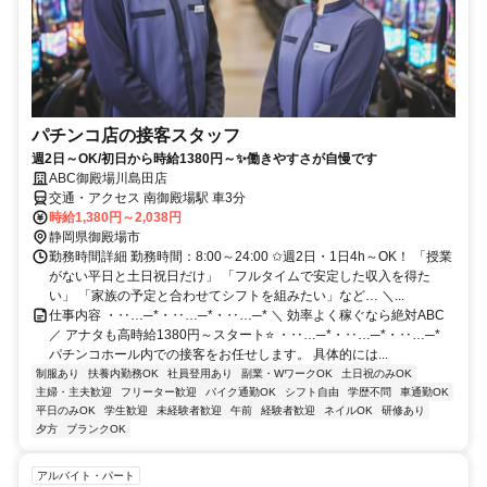
パチンコ店の接客スタッフ
週2日～OK/初日から時給1380円～✨働きやすさが自慢です
ABC御殿場川島田店
交通・アクセス 南御殿場駅 車3分
時給1,380円～2,038円
静岡県御殿場市
勤務時間詳細 勤務時間：8:00～24:00 ✩週2日・1日4h～OK！ 「授業
がない平日と土日祝日だけ」 「フルタイムで安定した収入を得た
い」 「家族の予定と合わせてシフトを組みたい」など… ＼...
仕事内容 ・‥…─*・‥…─*・‥…─* ＼ 効率よく稼ぐなら絶対ABC
／ アナタも高時給1380円～スタート⭐ ・‥…─*・‥…─*・‥…─*
パチンコホール内での接客をお任せします。 具体的には...
制服あり
扶養内勤務OK
社員登用あり
副業・WワークOK
土日祝のみOK
主婦・主夫歓迎
フリーター歓迎
バイク通勤OK
シフト自由
学歴不問
車通勤OK
平日のみOK
学生歓迎
未経験者歓迎
午前
経験者歓迎
ネイルOK
研修あり
夕方
ブランクOK
アルバイト・パート