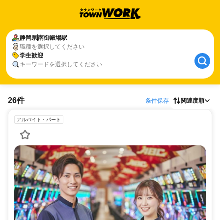
静岡県
南御殿場駅
職種を選択してください
学生歓迎
キーワードを選択してください
26件
条件保存
関連度順
アルバイト・パート