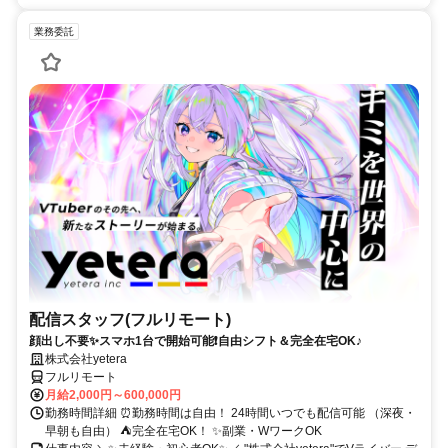
業務委託
配信スタッフ(フルリモート)
顔出し不要✨スマホ1台で開始可能❗自由シフト＆完全在宅OK♪
株式会社yetera
フルリモート
月給2,000円～600,000円
勤務時間詳細 ⏰勤務時間は自由！ 24時間いつでも配信可能 （深夜・
早朝も自由） ⛺完全在宅OK！ ✨副業・WワークOK