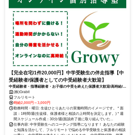
【完全在宅/1件20,000円】中学受験生の伴走指導【中
受経験者/保護者としての中受経験者大歓迎】
中受経験者・指導経験者・お子様の中受を終えた保護者大歓迎/高時給/週
1〜OK！/面接〜研修までオンライン完結
(株)Grabit
フルリモート
時給2,000円～3,000円
勤務時間・曜日: 生徒ひとりあたりの実働時間のイメージです。 * 面
談：1時間/週(生徒様、保護者様と相談の上時間を決定します。) * 週
間スケジュール作成：30分/週(面談終了後に取り組んでいた...
仕事内容: 中学受験生へのコーチング指導になります！ あなたの経験
と知識を活かして、フルリモートで悩める中学受験生と保護者の相談