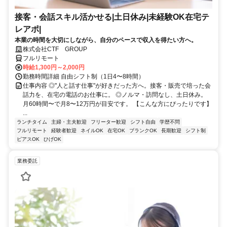
接客・会話スキル活かせる|土日休み|未経験OK在宅テ
レアポ|
本業の時間を大切にしながら、自分のペースで収入を得たい方へ。
株式会社CTF GROUP
フルリモート
時給1,300円～2,000円
勤務時間詳細 自由シフト制（1日4〜8時間）
仕事内容 ◎"人と話す仕事"が好きだった方へ。接客・販売で培った会
話力を、在宅の電話のお仕事に。 ◎ノルマ・訪問なし、土日休み。
月60時間〜で月8〜12万円が目安です。 【こんな方にぴったりです】
...
ランチタイム
主婦・主夫歓迎
フリーター歓迎
シフト自由
学歴不問
フルリモート
経験者歓迎
ネイルOK
在宅OK
ブランクOK
長期歓迎
シフト制
ピアスOK
ひげOK
業務委託