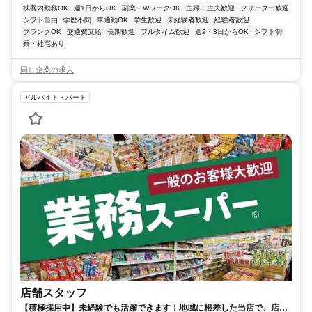
扶養内勤務OK
週1日からOK
副業・WワークOK
主婦・主夫歓迎
フリーター歓迎
シフト自由
学歴不問
車通勤OK
学生歓迎
未経験者歓迎
経験者歓迎
ブランクOK
交通費支給
長期歓迎
フルタイム歓迎
週2・3日からOK
シフト制
寮・社宅あり
同じ企業の求人
アルバイト・パート
店舗スタッフ
【積極採用中】未経験でも活躍できます！地域に根差した当店で、店舗