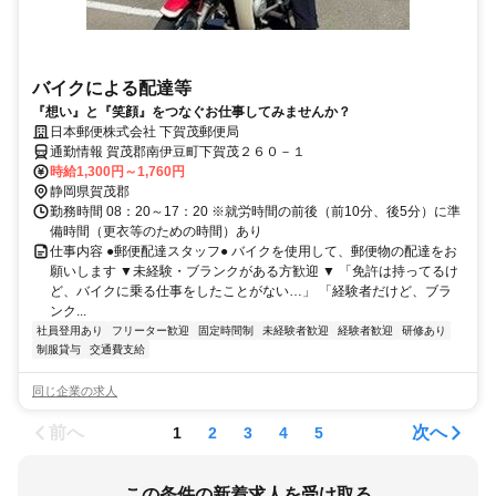
バイクによる配達等
『想い』と『笑顔』をつなぐお仕事してみませんか？
日本郵便株式会社 下賀茂郵便局
通勤情報 賀茂郡南伊豆町下賀茂２６０－１
時給1,300円～1,760円
静岡県賀茂郡
勤務時間 08：20～17：20 ※就労時間の前後（前10分、後5分）に準
備時間（更衣等のための時間）あり
仕事内容 ●郵便配達スタッフ● バイクを使用して、郵便物の配達をお
願いします ▼未経験・ブランクがある方歓迎 ▼ 「免許は持ってるけ
ど、バイクに乗る仕事をしたことがない…」 「経験者だけど、ブラ
ンク...
社員登用あり
フリーター歓迎
固定時間制
未経験者歓迎
経験者歓迎
研修あり
制服貸与
交通費支給
同じ企業の求人
前へ
次へ
1
2
3
4
5
この条件の新着求人を受け取る