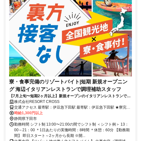
寮・食事完備のリゾートバイト|短期 新規オープニン
グ 海辺イタリアンレストランで調理補助スタッフ
【7月上旬〜短期2ヶ月以上】新規オープンのイタリアンレストランで調
理補助募集！未経験OK×料理好き歓迎！エメラルドグリーンの海がすぐ
株式会社RESORT CROSS
そこ！
交通アクセス 最寄駅：伊豆急下田駅 最寄駅：伊豆急下田駅 ★寮完
備・赴任交通費支給！ 【東京方面より】 新幹線で熱海駅 熱海駅→伊
時給1,300円以上
豆急下田駅 伊豆急下田駅より車で10分程度 ※ご自宅からの通勤も相
静岡県下田市
談OK！住み込みを希望されない場合もお気軽にご相談ください。
勤務時間 シフト制 13:00〜21:00の間でシフト制 ＜シフト例＞ 13：
00～21：00 ＊1日あたりの実働時間：8時間 ＊休憩：60分 【勤務期
間】 即日スタート～2ヶ月から長期 ※開...