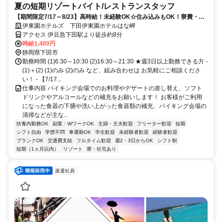
夏の短期リゾートバイト/レストランスタッフ
【期間限定7/17～8/23】高時給！未経験OK☆住み込みもOK！寮費・光
熱費は無料♪
伊東園ホテルズ 下田伊東園ホテルはな岬
アクセス 伊豆急下田駅より徒歩約8分
時給1,400円
静岡県下田市
勤務時間 (1)6:30～10:30 (2)16:30～21:30 ★週3日以上勤務できる方 -
(1)＋(2) (1)のみ (2)のみ など、組み合わせは お気軽にご相談くださ
い！ - 【7/17...
仕事内容 バイキング会場でのお料理やデザートの差し替え、ソフト
ドリンクやアルコールなどの補充をお願いします！ お客様がご利用
になった食器の下膳や洗い上がった食器類の補充、バイキング会場の
清掃などが主な...
扶養内勤務OK
副業・WワークOK
主婦・主夫歓迎
フリーター歓迎
短期
シフト自由
学歴不問
車通勤OK
学生歓迎
未経験者歓迎
経験者歓迎
ブランクOK
交通費支給
フルタイム歓迎
週2・3日からOK
シフト制
短期（1ヵ月以内）
リゾート
寮・社宅あり
派遣社員