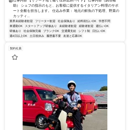
仕事内容 【リゾート地で働く住み込みバイト】 仕事内容（調理補
助） シェフの指示のもと、お客様に提供するイタリアン料理のサポ
ート全般を担当します。 仕込み作業： 地元の鮮魚の下処理、野菜の
カッティ...
業界未経験者歓迎
フリーター歓迎
社会保険あり
給料前払いOK
学歴不問
車通勤OK
スタートアップ研修あり
未経験者歓迎
経験者歓迎
週払いOK
研修あり
社会保険完備
ブランクOK
交通費支給
シフト制
日払いOK
週4日以上OK
土日祝休み
履歴書不要
友達と応募OK
契約社員