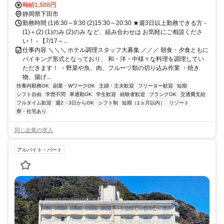
時給1,500円
静岡県下田市
勤務時間 (1)6:30～9:30 (2)15:30～20:30 ★週3日以上勤務できる方 -
(1)＋(2) (1)のみ (2)のみ など、組み合わせは お気軽にご相談くださ
い！ - 【7/17～...
仕事内容 ＼＼＼ ホテル調理スタッフ大募集 ／／／ 朝食・夕食ともに
バイキング形式となっており、 和・洋・中様々な料理を調理してい
ただきます！ ・野菜や魚、肉、フルーツ類の切り込み作業 ・焼き
物、揚げ...
扶養内勤務OK
副業・WワークOK
主婦・主夫歓迎
フリーター歓迎
短期
シフト自由
学歴不問
車通勤OK
学生歓迎
経験者歓迎
ブランクOK
交通費支給
フルタイム歓迎
週2・3日からOK
シフト制
短期（1ヵ月以内）
リゾート
寮・社宅あり
同じ企業の求人
アルバイト・パート