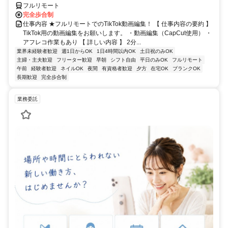
ス
フルリモート
完全歩合制
仕事内容 ★フルリモートでのTikTok動画編集！ 【 仕事内容の要約 】
TikTok用の動画編集をお願いします。 ・動画編集（CapCut使用） ・
アフレコ作業もあり 【 詳しい内容 】 2分...
業界未経験者歓迎
週1日からOK
1日4時間以内OK
土日祝のみOK
主婦・主夫歓迎
フリーター歓迎
早朝
シフト自由
平日のみOK
フルリモート
午前
経験者歓迎
ネイルOK
夜間
有資格者歓迎
夕方
在宅OK
ブランクOK
長期歓迎
完全歩合制
業務委託