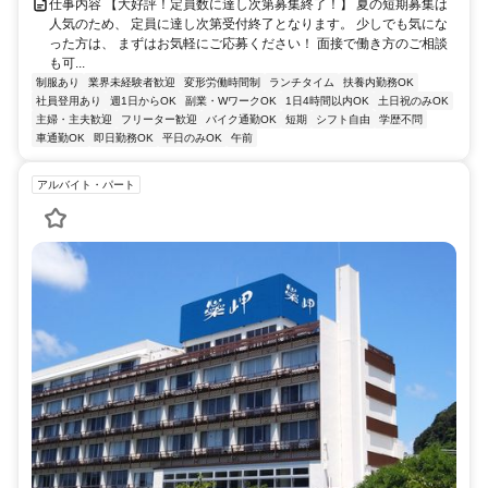
仕事内容 【大好評！定員数に達し次第募集終了！】 夏の短期募集は
人気のため、 定員に達し次第受付終了となります。 少しでも気にな
った方は、 まずはお気軽にご応募ください！ 面接で働き方のご相談
も可...
制服あり
業界未経験者歓迎
変形労働時間制
ランチタイム
扶養内勤務OK
社員登用あり
週1日からOK
副業・WワークOK
1日4時間以内OK
土日祝のみOK
主婦・主夫歓迎
フリーター歓迎
バイク通勤OK
短期
シフト自由
学歴不問
車通勤OK
即日勤務OK
平日のみOK
午前
アルバイト・パート