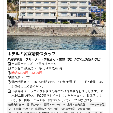
ホテルの客室清掃スタッフ
未経験歓迎！フリーター・学生さん・主婦（夫）の方など幅広い方が活
躍中の職場です。
伊東園ホテルズ 下田海浜ホテル
アクセス 伊豆急下田駅より車で約5分
時給1,100円～1,500円
静岡県下田市
勤務時間 9:00～15:00の間でのシフト制 ★週1日～、1日4時間～OK
お気軽にご相談ください！
仕事内容 チェックアウトされた客室の清掃業務をお任せします。 基
本2名1組で行い、 約20部屋を担当していただきます。 具体的には…
(1)リネン回収、ごみ回収、掃除機かけ (2)テーブルなど拭き上...
扶養内勤務OK
週1日からOK
副業・WワークOK
主婦・主夫歓迎
フリーター歓迎
シフト自由
学歴不問
車通勤OK
学生歓迎
未経験者歓迎
経験者歓迎