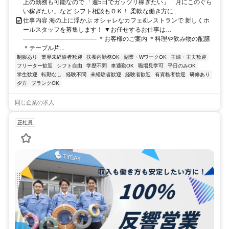
上の勤務も可能なので 「週5日でガッツリ稼ぎたい」「月にこのぐら
い稼ぎたい」など シフト相談もＯＫ！ 柔軟な働き方に...
仕事内容 海の上に浮かぶ オシャレなカフェ&レストランで 新しくホ
ールスタッフを募集します！ ▼お任せするお仕事は…
―――――――――――― ＊お客様のご案内 ＊料理や飲み物の配膳
＊テーブル片...
制服あり
業界未経験者歓迎
扶養内勤務OK
副業・WワークOK
主婦・主夫歓迎
フリーター歓迎
シフト自由
学歴不問
車通勤OK
職場見学可
平日のみOK
学生歓迎
転勤なし
経験不問
未経験者歓迎
経験者歓迎
有資格者歓迎
研修あり
夕方
ブランクOK
同じ企業の求人
正社員