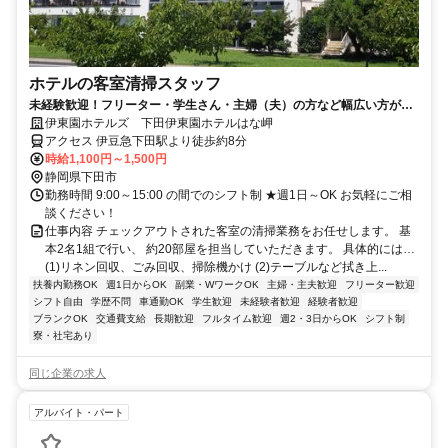
ホテルの客室清掃スタッフ
未経験歓迎！フリーター・学生さん・主婦（夫）の方など幅広い方が活
躍中の職場です。
伊東園ホテルズ 下田伊東園ホテルはな岬
アクセス 伊豆急下田駅より徒歩約8分
時給1,100円～1,500円
静岡県下田市
勤務時間 9:00～15:00 の間でのシフト制 ★週1日～OK お気軽にご相
談ください！
仕事内容 チェックアウトされた客室の清掃業務をお任せします。 基
本2名1組で行い、 約20部屋を担当していただきます。 具体的には…
(1)リネン回収、ごみ回収、掃除機かけ (2)テーブルなど拭き上...
扶養内勤務OK
週1日からOK
副業・WワークOK
主婦・主夫歓迎
フリーター歓迎
シフト自由
学歴不問
車通勤OK
学生歓迎
未経験者歓迎
経験者歓迎
ブランクOK
交通費支給
長期歓迎
フルタイム歓迎
週2・3日からOK
シフト制
寮・社宅あり
同じ企業の求人
アルバイト・パート