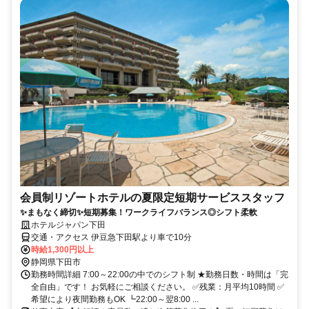
会員制リゾートホテルの夏限定短期サービススタッフ
✨まもなく締切✨短期募集！ワークライフバランス◎シフト柔軟
ホテルジャパン下田
交通・アクセス 伊豆急下田駅より車で10分
時給1,300円以上
静岡県下田市
勤務時間詳細 7:00～22:00の中でのシフト制 ★勤務日数・時間は「完
全自由」です！ お気軽にご相談ください。 ✅残業：月平均10時間 ✅
希望により夜間勤務もOK ┗22:00～翌8:00 ...