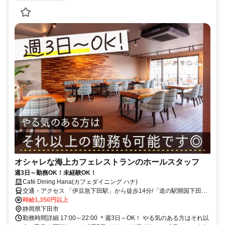
オシャレな海上カフェレストランのホールスタッフ
週3日～勤務OK！未経験OK！
Café Dining Hana(カフェダイニング ハナ)
交通・アクセス 「伊豆急下田駅」から徒歩14分/「道の駅開国下田み
なと前」バス停から徒歩1分
時給1,350円以上
静岡県下田市
勤務時間詳細 17:00～22:00 ＊週3日～OK！ やる気のある方はそれ以