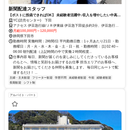
新聞配達スタッフ
【ポストに投函できればOK】 未経験者活躍中♪収入を増やしたい中高年
シニア、主婦パートも活躍中
YC(読売センター) 下田
アクセス 伊豆急行線/ＪＲ伊東線 伊豆急下田徒歩約3分、伊豆急行線/
ＪＲ伊東線 蓮台寺徒歩約32分
月給100,000円～120,000円
静岡県下田市
勤務時間 実働時間：2時間/日 平均勤務日数：1ヶ月あたり21日 ・勤
務曜日：月・火・水・木・金・土・日・祝 ・勤務時間： [1] 02:40～
06:00 朝刊配達（上記時間の中で実働２時間程度...
仕事内容 毎日、新聞が届くのを楽しみにしてくださっているお客様
のもとへ、情報と笑顔をお届けするお仕事 担当エリアのお客様へ、
新聞をお届けしてくださる仲間を募集します。 毎日同じルートで配
達するだけ！ ...
主婦・主夫歓迎
フリーター歓迎
学歴不問
未経験者歓迎
午前
経験者歓迎
長期歓迎
シフト制
アルバイト・パート