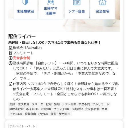
配信ライバー
未経験・顔出しなしOK／スマホ1台で出来る自由なお仕事！
株式会社Activation
フルリモート
完全歩合制
勤務時間詳細 【自由シフト】 ・24時間、いつでも好きな時間に配信
してOK！ ・「休みたい」と思った日は自由に休んで大丈夫です。 ・
「家庭の事情で」「テスト期間だから」「本業の繁忙期なので」な
ど、プラ...
仕事内容 ＼スマホ1台で自分らしく輝く！未経験から始めるライブ配
信ライバー大募集／ ✅未経験OK！特別なスキルや機材は一切不要！
✅完全在宅・フルリモート！全国どこからでも参加OK！ ✅顔出しな
しの「...
主婦・主夫歓迎
フリーター歓迎
短期
シフト自由
学歴不問
フルリモート
経験者歓迎
ネイルOK
在宅OK
ブランクOK
長期歓迎
完全歩合制
単発
ピアスOK
服装自由
ひげOK
髪型・髪色自由
アルバイト・パート