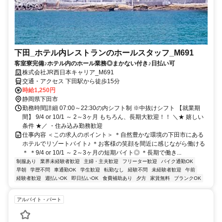
下田_ホテル内レストランのホールスタッフ_M691
客室寮完備♪ホテル内のホール業務◎まかない付き♪日払い可
株式会社JR西日本キャリア_M691
交通・アクセス 下田駅から徒歩15分
時給1,250円
静岡県下田市
勤務時間詳細 07:00～22:30の内シフト制 ※中抜けシフト 【就業期
間】 9/4 or 10/1 ～ 2～3ヶ月 もちろん、長期大歓迎！！ ＼★ 嬉しい
条件 ★／ ・住み込み勤務歓迎
仕事内容 ＜この求人のポイント＞ ＊自然豊かな環境の下田市にある
ホテルでリゾートバイト♪ ＊お客様の笑顔を間近に感じながら働ける
＊ ＊9/4 or 10/1 ～ 2～3ヶ月の短期バイト◎ ＊長期で働き...
制服あり
業界未経験者歓迎
主婦・主夫歓迎
フリーター歓迎
バイク通勤OK
早朝
学歴不問
車通勤OK
学生歓迎
転勤なし
経験不問
未経験者歓迎
午前
経験者歓迎
週払いOK
即日払いOK
食費補助あり
夕方
家賃無料
ブランクOK
アルバイト・パート