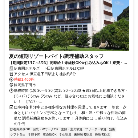
夏の短期リゾートバイト/調理補助スタッフ
【期間限定7/17～8/23】高時給！未経験OK☆住み込みもOK！寮費・光
熱費は無料♪
伊東園ホテルズ 下田伊東園ホテルはな岬
アクセス 伊豆急下田駅より徒歩約8分
時給1,400円
静岡県下田市
勤務時間 (1)6:30～9:30 (2)15:30～20:30 ★週3日以上勤務できる方 -
(1)＋(2) (1)のみ (2)のみ など、組み合わせは お気軽にご相談くださ
い！ - 【7/17～...
仕事内容 和洋中と多種多様なお料理を調理して頂きます！ 朝食・夕
食ともにバイキング形式となっており、 和・洋・中様々な料理の簡
単な 調理補助業務をお願いします！ 具体的には… 盛り付け、仕込み
の手伝...
扶養内勤務OK
副業・WワークOK
主婦・主夫歓迎
フリーター歓迎
短期
シフト自由
学歴不問
車通勤OK
学生歓迎
未経験者歓迎
経験者歓迎