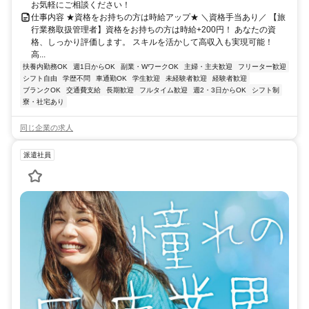
お気軽にご相談ください！
仕事内容 ★資格をお持ちの方は時給アップ★ ＼資格手当あり／ 【旅
行業務取扱管理者】資格をお持ちの方は時給+200円！ あなたの資
格、しっかり評価します。 スキルを活かして高収入も実現可能！
高...
扶養内勤務OK
週1日からOK
副業・WワークOK
主婦・主夫歓迎
フリーター歓迎
シフト自由
学歴不問
車通勤OK
学生歓迎
未経験者歓迎
経験者歓迎
ブランクOK
交通費支給
長期歓迎
フルタイム歓迎
週2・3日からOK
シフト制
寮・社宅あり
同じ企業の求人
派遣社員