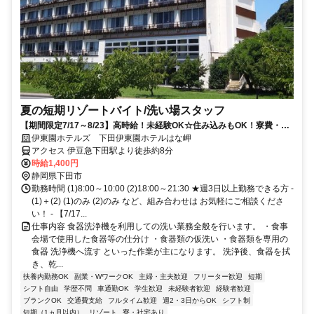
夏の短期リゾートバイト/洗い場スタッフ
【期間限定7/17～8/23】高時給！未経験OK☆住み込みもOK！寮費・光
熱費は無料♪
伊東園ホテルズ 下田伊東園ホテルはな岬
アクセス 伊豆急下田駅より徒歩約8分
時給1,400円
静岡県下田市
勤務時間 (1)8:00～10:00 (2)18:00～21:30 ★週3日以上勤務できる方 -
(1)＋(2) (1)のみ (2)のみ など、組み合わせは お気軽にご相談くださ
い！ - 【7/17...
仕事内容 食器洗浄機を利用しての洗い業務全般を行います。 ・食事
会場で使用した食器等の仕分け ・食器類の仮洗い ・食器類を専用の
食器 洗浄機へ流す といった作業が主になります。 洗浄後、食器を拭
き、乾...
扶養内勤務OK
副業・WワークOK
主婦・主夫歓迎
フリーター歓迎
短期
シフト自由
学歴不問
車通勤OK
学生歓迎
未経験者歓迎
経験者歓迎
ブランクOK
交通費支給
フルタイム歓迎
週2・3日からOK
シフト制
短期（1ヵ月以内）
リゾート
寮・社宅あり