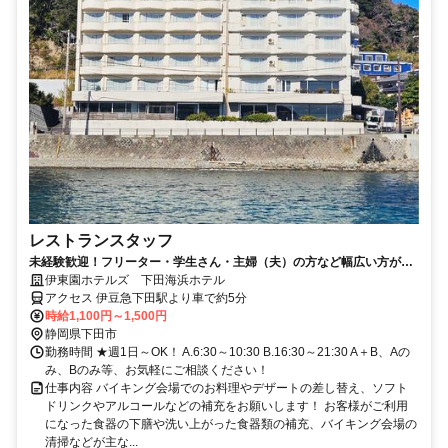
レストランスタッフ
未経験歓迎！フリーター・学生さん・主婦（夫）の方など幅広い方が活
躍中の職場です。
伊東園ホテルズ 下田海浜ホテル
アクセス 伊豆急下田駅より車で約5分
時給1,100円～1,500円
静岡県下田市
勤務時間 ★週1日～OK！ A.6:30～10:30 B.16:30～21:30 A＋B、Aの
み、Bのみ等、お気軽にご相談ください！
仕事内容 バイキング会場でのお料理やデザートの差し替え、ソフト
ドリンクやアルコールなどの補充をお願いします！ お客様がご利用
になった食器の下膳や洗い上がった食器類の補充、バイキング会場の
清掃などが主な...