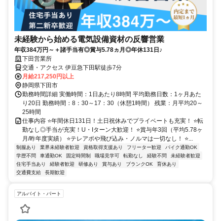
未経験から始める電気設備資材の反響営業
年収384万円～＋諸手当有◎賞与5.78ヵ月◎年休131日♪
下田営業所
交通・アクセス 伊豆急下田駅徒歩7分
月給217,250円以上
静岡県下田市
勤務時間詳細 実働時間：1日あたり8時間 平均勤務日数：1ヶ月あた
り20日 勤務時間：8：30～17：30（休憩1時間） 残業：月平均20～
25時間
仕事内容 ⭐年間休日131日！土日祝休みでプライベートも充実！ ⭐転
勤なし◎手当が充実！U・Iターン大歓迎！ ⭐賞与年3回（平均5.78ヶ
月/昨年度実績） ⭐テレアポや飛び込み・ノルマは一切なし！ ⭐...
制服あり
業界未経験者歓迎
資格取得支援あり
フリーター歓迎
バイク通勤OK
学歴不問
車通勤OK
固定時間制
職場見学可
転勤なし
経験不問
未経験者歓迎
住宅手当あり
経験者歓迎
研修あり
賞与あり
ブランクOK
育休あり
交通費支給
長期歓迎
アルバイト・パート