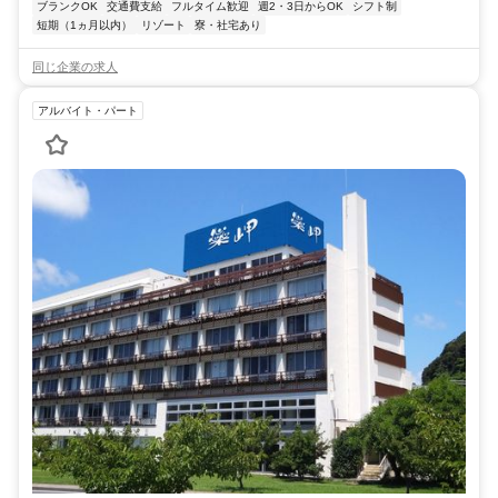
ブランクOK
交通費支給
フルタイム歓迎
週2・3日からOK
シフト制
短期（1ヵ月以内）
リゾート
寮・社宅あり
同じ企業の求人
アルバイト・パート