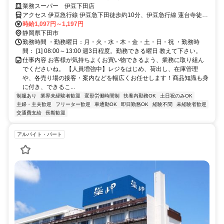
スタッフをお任せします！
業務スーパー 伊豆下田店
アクセス 伊豆急行線 伊豆急下田徒歩約10分、伊豆急行線 蓮台寺徒歩
約28分、伊豆急行線 稲梓徒歩約68分
時給1,097円～1,197円
静岡県下田市
勤務時間 ・勤務曜日：月・火・水・木・金・土・日・祝 ・勤務時
間： [1] 08:00～13:00 週3日程度。勤務できる曜日 教えて下さい。
仕事内容 お客様が気持ちよくお買い物できるよう、業務に取り組ん
でくださいね。 【人員増強中】レジをはじめ、荷出し、在庫管理
や、各売り場の接客・案内などを幅広くお任せします！商品知識も身
に付き、できるこ...
制服あり
業界未経験者歓迎
変形労働時間制
扶養内勤務OK
土日祝のみOK
主婦・主夫歓迎
フリーター歓迎
車通勤OK
即日勤務OK
経験不問
未経験者歓迎
交通費支給
長期歓迎
アルバイト・パート