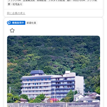
ブランクOK
交通費支給
長期歓迎
フルタイム歓迎
週2・3日からOK
シフト制
寮・社宅あり
同じ企業の求人
派遣社員