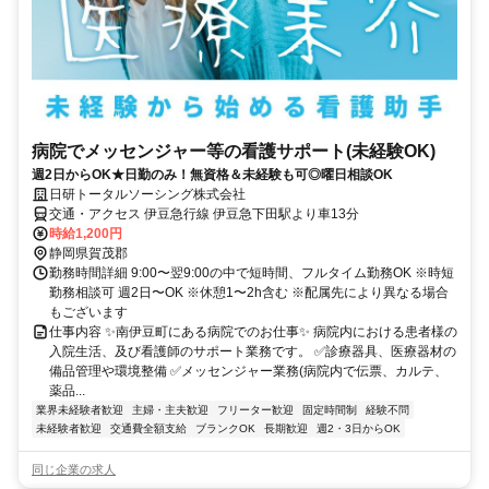
病院でメッセンジャー等の看護サポート(未経験OK)
週2日からOK★日勤のみ！無資格＆未経験も可◎曜日相談OK
日研トータルソーシング株式会社
交通・アクセス 伊豆急行線 伊豆急下田駅より車13分
時給1,200円
静岡県賀茂郡
勤務時間詳細 9:00〜翌9:00の中で短時間、フルタイム勤務OK ※時短
勤務相談可 週2日〜OK ※休憩1〜2h含む ※配属先により異なる場合
もございます
仕事内容 ✨南伊豆町にある病院でのお仕事✨ 病院内における患者様の
入院生活、及び看護師のサポート業務です。 ✅診療器具、医療器材の
備品管理や環境整備 ✅メッセンジャー業務(病院内で伝票、カルテ、
薬品...
業界未経験者歓迎
主婦・主夫歓迎
フリーター歓迎
固定時間制
経験不問
未経験者歓迎
交通費全額支給
ブランクOK
長期歓迎
週2・3日からOK
同じ企業の求人