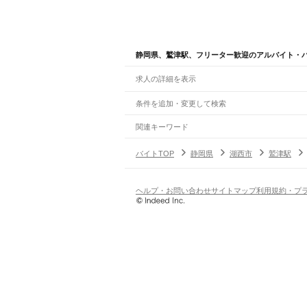
静岡県、鷲津駅、フリーター歓迎のアルバイト・
求人の詳細を表示
条件を追加・変更して検索
市区町村を追加・変更
関連キーワード
完全在宅ワーク 全国
シール貼り 在宅
現在地周
静岡県
駅を追加・変更
バイトTOP
静岡県
湖西市
鷲津駅
静岡県
すべて
静岡市
すべて
職種を追加・変更
JR東海道本線(東京～熱海)
葵区
駿河区
清水区
熱海駅
飲食・フードサービス
ヘルプ・お問い合わせ
サイトマップ
利用規約・プ
浜松市
すべて
特徴を追加・変更
飲食・フードサービス
すべて
JR身延線
中央区
浜名区
天竜区
ホールスタッフ
キッチンスタッフ
皿洗い・洗い
人気
富士駅
柚木駅
竪堀駅
入山瀬駅
富士根駅
源道寺駅
雇用形態を追加・変更
飲食店（店長・マネージャー）
沼津市
熱海市
三島市
富士宮市
伊東市
島田市
日払いOK
高校生歓迎
学生歓迎
深夜の仕事
髪型
営業・販売
JR飯田線(豊橋～天竜峡)
駿東郡
榛原郡
周智郡
勤務期間
アルバイト・パート
都道府県を変更
出馬駅
上市場駅
浦川駅
早瀬駅
下川合駅
中部天竜
営業・販売
すべて
短期
正社員
単発・1日OK
長期
期間限定（春夏冬休み等
営業
テレフォンアポインター（テレアポ）
ルー
シフト
契約社員
JR東海道本線(熱海～浜松)
旅行・レジャー・イベント
土日祝のみOK
派遣社員
平日のみOK
週1日からOK
週2・3
熱海駅
函南駅
三島駅
沼津駅
片浜駅
原駅
東田子の
旅行・レジャー・イベント
すべて
変形労働時間制
業務委託
金谷駅
菊川駅
掛川駅
愛野駅
袋井駅
御厨駅
磐田駅
ホテルスタッフ（フロント等）
レジャー施設・
働く時間
倉庫・物流管理
早朝・朝の仕事
昼の仕事
夕方からの仕事
夜から