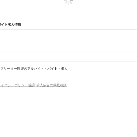
バイト求人情報
辺
ガチャガチャ
犬カフェ
フリーター歓迎のアルバイト・バイト・求人
ライバシーポリシー
[企業]求人広告の掲載相談
場
精肉・鮮魚加工
給食調理
パン屋（ベーカリー）
フードカウンター販売員
バー（BAR）・
富士宮駅
西富士宮駅
沼久保駅
芝川駅
稲子駅
富士市
磐田市
焼津市
掛川市
藤枝市
御殿場市
袋井市
下田市
裾野市
湖西市
伊豆市
御前崎市
菊川市
・髪色自由
ひげOK
ネイルOK
ピアスOK
履歴書不要
オープニングスタッフ
留学生・外国人活躍
駅
佐久間駅
相月駅
城西駅
向市場駅
水窪駅
大嵐駅
小和田駅
）
トセールス
コンビニ
フードカウンター販売員
アパレル
家電量販店・携帯販売（携帯ショップ
日からOK
週4日以上OK
時間や曜日が選べる・シフト自由
固定時間・固定シフト制
シフト制
浦駅
吉原駅
富士駅
富士川駅
新蒲原駅
蒲原駅
由比駅
興津駅
清水駅
草薙駅
東静岡駅
静岡駅
安倍川
豊田町駅
天竜川駅
浜松駅
アミューズメントスタッフ
パチンコ・スロット
その他旅行・レジャー・イベント
の仕事
深夜の仕事
1日4時間以内OK
フルタイム歓迎
残業なし