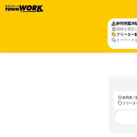
静岡県
鷲津
職種を選択
フリーター
キーワード
静岡県 /
フリータ