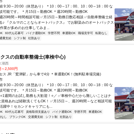
市
9:30～20:00（休憩あり） ＊10：00～17：00、10：00～18：00 な
可能です。 ＊月15日～勤務OK ＊週20時間～勤務OK
✅週20時間～時間相談可能 ✅月15日～勤務日数応相談 ✅自動車整備士経
る♪ 『クルマのことならオートバックス』 でお馴染みのオートバックス
作業が多めのお仕事してみま...
K
60代も応募可
バイク通勤OK
学歴不問
車通勤OK
職場見学可
転勤なし
通費支給
シフト制
社割あり
クスの自動車整備士(車検中心)
ス湖西
円～2,500円
セス JR「鷲津駅」から車で4分 ＊車通勤OK！(無料駐車場完備)
市
9:30～20:00（休憩あり） ＊10：00～17：00、10：00～18：00 な
可能です。 ＊月15日～勤務OK ＊週20時間～勤務OK
＼⭐1週間のお試し勤務も大歓迎！⭐／ ✅車検中心だから難しいことはナ
備士資格あれば経験浅くてもOK！ ✅月15日～、週20時間～など相談可能
活躍中！セカンドキャリアにも...
K
60代も応募可
資格取得支援あり
バイク通勤OK
学歴不問
車通勤OK
勤なし
ブランクOK
交通費支給
シフト制
社割あり