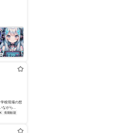
な学校現場の想
がら...
K
長期歓迎