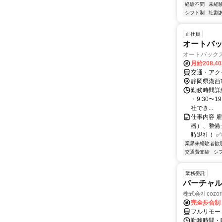
経験不問
未経
シフト制
社割
正社員
オートバ
オートバック
月給208,4
交通・アク
静岡県湖西
勤務時間詳細
・9:30〜
社でき...
仕事内容 
器）、整備
時退社！ ✅
業界未経験者歓
交通費支給
シ
業務委託
バーチャル
株式会社cozor
完全歩合制
フルリモー
勤務時間・