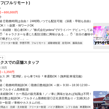
フ(フルリモート)
a
円～600,000円
ト
細 ⏰勤務時間は自由！ 24時間いつでも配信可能 （深夜・早朝も自由）
OK！ ✨副業・WワークOK
✨未経験・初心者OK✨／ "株式会社yetera"でVライバー デビューしてみ
 ✋「キャラクターを通じた配信活動に興味がある…」 ✋「自分の趣味や
稼ぎたいけど…」 ...
フリーター歓迎
学歴不問
フルリモート
経験者歓迎
在宅OK
服装自由
ート
ックスでの店舗スタッフ
ス湖西
円～1,350円
セス JR「鷲津駅」から車で4分 ＊車通勤OK！(無料駐車場完備)
市
 ◇勤務時間相談OK ◇勤務日数相談OK ＜例＞ 9:30～18:30 12:00～
など ※フルタイム勤務歓迎
＼未経験OK！カー用品の販売募集！／ ✅車に興味があれば知識は不問！
務日数は相談OK ✅フルタイム勤務歓迎◎正社員登用あり ✅主婦(夫)さ
ー歓迎 ✅車検やカスタムの社...
登用あり
主婦・主夫歓迎
フリーター歓迎
バイク通勤OK
シフト自由
車通勤OK