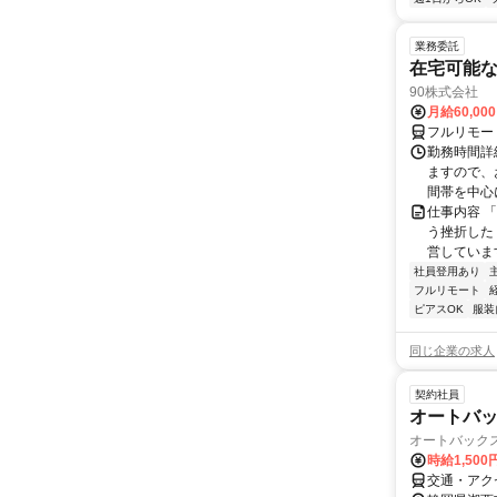
業務委託
在宅可能
90株式会社
月給60,00
フルリモー
勤務時間詳
ますので、お
間帯を中心に
仕事内容 
う挫折したく
営しています
社員登用あり
フルリモート
ピアスOK
服装
同じ企業の求人
契約社員
オートバ
オートバック
時給1,50
交通・アク