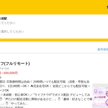
モ前駅
してください
を選択してください
条件保
フ(フルリモート)
ブナウV
円～600,000円
ト
曜日: ⏰勤務時間は自由！ 24時間いつでも配信可能 （深夜・早朝も自
日〜、1日1時間～OK！ ⛺完全在宅OK！ 全国どこからでも配信可能 ✨
ークOK
＼✨未経験・初心者OK✨／ "ライブナウV"でボイス配信 デビューしてみ
 ✋「声だけの配信活動に興味があるけど…」 ✋「趣味・好きなことで稼
」 ✋「やってみた...
フルリモート
在宅OK