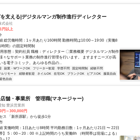
を支える|デジタルマンガ制作進行ディレクター
株式会社
81円以上
ト
 総労働時間：1ヶ月あたり160時間 勤務時間は10:00～19:00（実働8
1時間）の固定時間制
雇用形態：契約社員 職種：ディレクター 〇業務概要 デジタルマンガ制作
様々なサポート業務の制作進行管理を行います。 ますますニーズが高
いる電子コミック。あらゆる作品の...
迎
副業・WワークOK
フリーター歓迎
学歴不問
固定時間制
経験不問
フルリモート
経験者歓迎
ネイルOK
在宅OK
ブランクOK
ピアスOK
服装自由
髪色自由
店舗・事業所 管理職(マネージャー)
愛知 豊浜営業所
00円～300,000円
セス 「新所原駅」から徒歩1分
市
 実働時間：1日あたり8時間 平均勤務日数：1ヶ月あたり21日 〜 22日
】 5：00～20：00 ※上記時間のうち実働8h （時間帯は現場による）
～17...