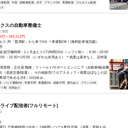
験者歓迎
午前
経験者歓迎
夕方
ブランクOK
長期歓迎
フルタイム歓迎
あり
ックスの自動車整備士
ス湖西
03円～365,312円
セス JR「鷲津駅」から車で4分 ＊車通勤OK！(無料駐車場完備)
市
 総労働時間：1ヶ月あたり171時間20分 ＜シフト制＞ ・9:30～20:00
19:00 ・10:30〜20:00 （いずれも休憩あり） ＊残業は基本なく、定時退
雇用形態：正社員 職種：フィールド/サポートエンジニア（自動車/輸送機
士（道路交通/陸運）、その他販売/フロアスタッフ ✅残業ほぼなしの定
希望で休める月8～10日休み...
迎
バイク通勤OK
学歴不問
車通勤OK
経験不問
賞与あり
ブランクOK
フト制
社割あり
ライブ配信者(フルリモート)
u
ト
曜日: ⏰勤務時間は自由！ 24時間いつでも配信可能 （深夜・早朝も自