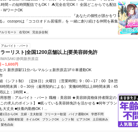
日1時間～の短時間配信でもOK！ ⛺完全在宅OK！ 全国どこからでも配信
業・WワークOK
 …………………………………………………… 『あなたの個性が誰かをワ
る』 cozoproは「ココロオドル居場所」を 一緒に創り続ける仲間を募集
……………………………...
フルリモート
在宅OK
完全歩合制
アルバイト・パート
ラーリスト|全国1200店舗以上|要美容師免許
O IWASAKI 静岡新所原店
円～1,600円
セス 新所原駅11分パレマルシェ新所原店1F※車通勤OK
市
 《シフト制》 ［定休日］火曜日 ［営業時間］9：00～17：00 【休憩
働6時間未満：0～30分（雇用契約による） 実働6時間以上8時間未満：45
以上：1時間 ●...
雇用形態：アルバイト・パート 職種：美容師 ★美容師資格保持者限定の
【この求人のポイント】 ■眠っている美容師免許を活かせる ■何年ブラン
大丈夫 ■扶養内勤務OK！...
週1日からOK
主婦・主夫歓迎
フリーター歓迎
バイク通勤OK
学歴不問
なし
経験者歓迎
ネイルOK
ブランクOK
シフト制
ピアスOK
土日祝休み
・髪色自由