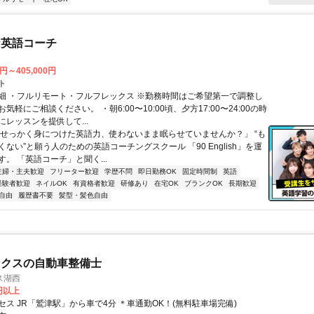
な英語コーチ
0円～405,000円
ト
細 ・フルリモート・フルフレックス ※勤務時間はご希望第一で調整し
気軽にご相談ください。 ・朝6:00〜10:00頃、夕方17:00〜24:00の時
レッスンを提供して...
「せっかく身につけた英語力、使わないまま眠らせていませんか？」 “も
ない”と願う人のための英語コーチングスクール 「90 English」を運
。 「英語コーチ」と聞く...
主婦・主夫歓迎
フリーター歓迎
学歴不問
即日勤務OK
固定時間制
英語
経験者歓迎
ネイルOK
有資格者歓迎
研修あり
在宅OK
ブランクOK
長期歓迎
自由
履歴書不要
髪型・髪色自由
ックスの自動車整備士
ス湖西
0円以上
セス JR「鷲津駅」から車で4分 ＊車通勤OK！(無料駐車場完備)