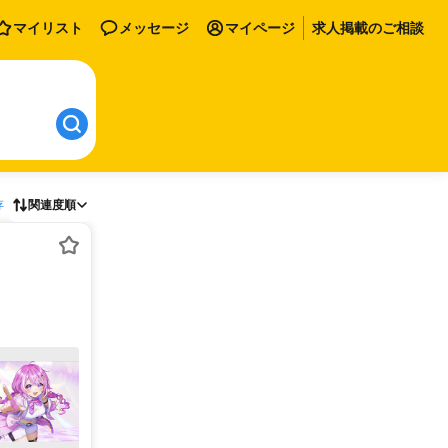
マイリスト
メッセージ
マイページ
求人掲載のご相談
存
関連度順