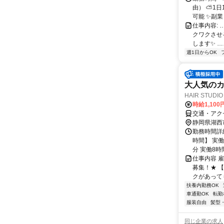
由） ⛅1
可能 ✨副
仕事内容:
クワクさせ
します✨ …
週1日からOK
大人気のカ
HAIR STUDI
時給1,100
交通・アク
静岡県湖西
勤務時間詳細
時間】 実
分 実働8時間
仕事内容 
募集！★ 
クがあっても
扶養内勤務OK
車通勤OK
転勤
服装自由
髪型
同じ企業の求人