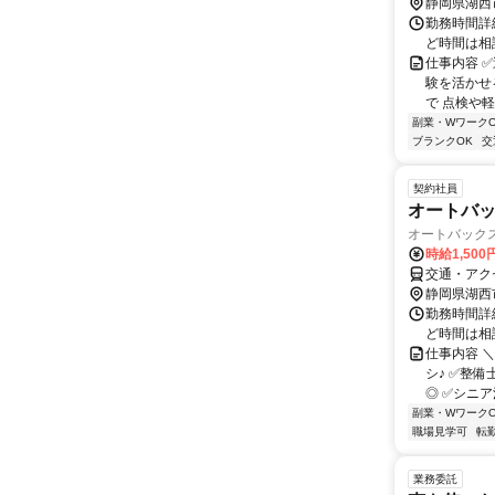
静岡県湖西
勤務時間詳細 
ど時間は相談
仕事内容 
験を活かせ
で 点検や軽
副業・WワークO
ブランクOK
交
契約社員
オートバッ
オートバック
時給1,500
交通・アク
静岡県湖西
勤務時間詳細 
ど時間は相談
仕事内容 
シ♪ ✅整
◎ ✅シニア
副業・WワークO
職場見学可
転
業務委託