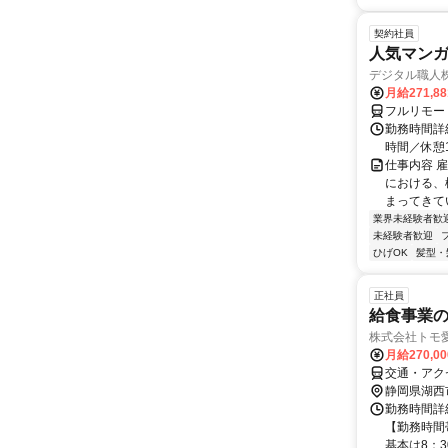
契約社員
人気マンガ
デジタル職人
月給271,8
フルリモー
勤務時間詳細
時間／休憩
仕事内容 
における、
まってきて
業界未経験者歓
未経験者歓迎
ひげOK
髪型・
正社員
給食事業の
株式会社トモ
月給270,0
交通・アク
静岡県湖西
勤務時間詳細
【勤務時間帯
基本は8：30