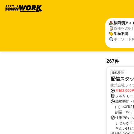
静岡県
アス
職種を選択
学歴不問
キーワード
267件
業務委託
配信スタッ
株式会社ライ
月給2,000
フルリモー
勤務時間・
由） ⛅週1
副業・Wワ
仕事内容: 
ませんか？
ぎたいけど…
週1日からOK