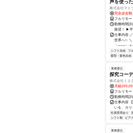
声を使っ
株式会社マト
完全歩合制
フルリモー
勤務時間詳細
推奨！ ▶
仕事内容 
世界へ✨ ＼
╰───･･⭐･
シフト自由
フ
髪型・髪色自由
業務委託
探究コー
株式会社ミエ
月給200,0
フルリモー
勤務時間詳細
仕事内容 
いを、カリ
社員登用あり
シフト制
ピアス
業務委託