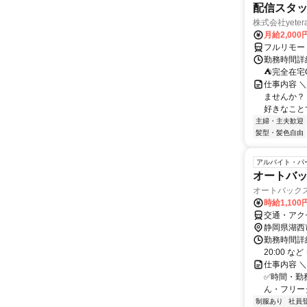
配信スタッ
株式会社yeter
月給2,000
フルリモー
勤務時間詳
⛺完全在宅
仕事内容 ＼
ませんか？
好きなことで
主婦・主夫歓迎
髪型・髪色自由
アルバイト・パ
オートバ
オートバック
時給1,100
交通・アク
静岡県湖西
勤務時間詳細
20:00 
仕事内容 
✅時間・勤
ん・フリータ
制服あり
社員