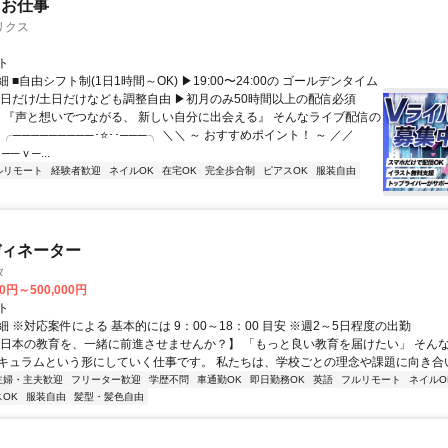
たお仕事
リクス
ト
 ■自由シフト制(1日1時間～OK) ▶19:00〜24:00の ゴールデンタイム
平日だけ/土日だけなども調整自由 ▶初月のみ50時間以上の配信必須
／ 『声と想いでつながる、 新しい自分に出会える』 そんなライブ配信の
 ╭─────────･⭐･･───╮ ＼＼ ～ おすすめポイント！ ～ ／／
──ｖ─...
ルリモート
経験者歓迎
ネイルOK
在宅OK
完全歩合制
ピアスOK
服装自由
ディネーター
タ
00円～500,000円
ト
 ※対応案件による 基本的には 9：00～18：00 目安 ※週2～5日程度の出勤
【日本の教育を、一緒に前進させませんか？】 「もっと良い教育を届けたい」 そん
キュラムという形にしていく仕事です。 私たちは、学校ごとの理念や課題に向き合いな
主婦・主夫歓迎
フリーター歓迎
学歴不問
車通勤OK
即日勤務OK
英語
フルリモート
ネイルO
OK
服装自由
髪型・髪色自由