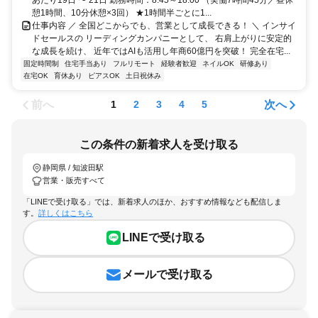
憩1時間、10分休憩×3回） ★1時間半ごとに1...
仕事内容 ／ 全国どこからでも、営業として成長できる！ ＼ インサイ
ドセールスの リーディングカンパニーとして、 右肩上がりに安定的
な成長を続け、 近年ではAIも活用し年商60億円を突破！ 完全在宅...
固定時間制
住宅手当あり
フルリモート
経験者歓迎
ネイルOK
研修あり
在宅OK
育休あり
ピアスOK
土日祝休み
前へ
次へ
1
2
3
4
5
この条件の新着求人を受け取る
静岡県 / 知波田駅
営業・販売すべて
「LINEで受け取る」では、新着求人のほか、おすすめ情報なども配信しま
す。
詳しくはこちら
LINEで受け取る
メールで受け取る