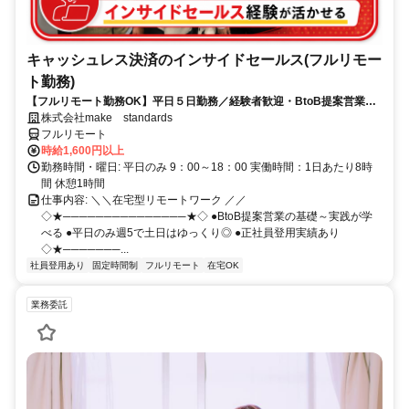
キャッシュレス決済のインサイドセールス(フルリモー
ト勤務)
【フルリモート勤務OK】平日５日勤務／経験者歓迎・BtoB提案営業で
スキルアップ
株式会社make standards
フルリモート
時給1,600円以上
勤務時間・曜日: 平日のみ 9：00～18：00 実働時間：1日あたり8時
間 休憩1時間
仕事内容: ＼＼在宅型リモートワーク ／／
◇★───────────────★◇ ●BtoB提案営業の基礎～実践が学
べる ●平日のみ週5で土日はゆっくり◎ ●正社員登用実績あり
◇★───────...
社員登用あり
固定時間制
フルリモート
在宅OK
業務委託