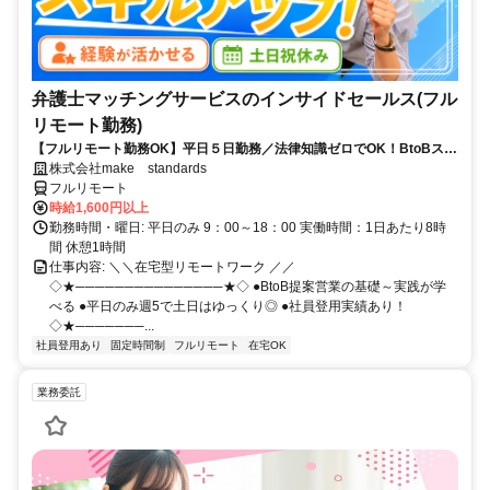
弁護士マッチングサービスのインサイドセールス(フル
リモート勤務)
【フルリモート勤務OK】平日５日勤務／法律知識ゼロでOK！BtoBスキ
ルが身につく営業職
株式会社make standards
フルリモート
時給1,600円以上
勤務時間・曜日: 平日のみ 9：00～18：00 実働時間：1日あたり8時
間 休憩1時間
仕事内容: ＼＼在宅型リモートワーク ／／
◇★───────────────★◇ ●BtoB提案営業の基礎～実践が学
べる ●平日のみ週5で土日はゆっくり◎ ●社員登用実績あり！
◇★───────...
社員登用あり
固定時間制
フルリモート
在宅OK
業務委託