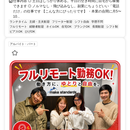
仕事内容 ◎ 土日はしっかり休める。平日の空き時間に自宅から稼働
できます ◎ ノルマなし・飛び込みなし。副業にちょうどいい「電話
だけ」の仕事です 【こんな方にぴったりです】 ・本業の合間に月5〜
10...
ランチタイム
主婦・主夫歓迎
フリーター歓迎
シフト自由
学歴不問
フルリモート
経験者歓迎
ネイルOK
在宅OK
ブランクOK
長期歓迎
シフト制
ピアスOK
ひげOK
アルバイト・パート