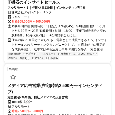
IT機器のインサイドセールス
フルリモート！｜年間休日130日｜インセンティブ年4回
株式会社ダイレクト・リンク
フルリモート
月給205,000円～405,000円
勤務時間詳細 実働時間：1日あたり7時間45分 平均勤務日数：1ヶ月
あたり19日 〜 21日 勤務時間：8:45～18:00 （実働7時間45分／昼休
憩1時間、10分休憩×3回） ★1時間半ごとに1...
仕事内容 ／ 全国どこからでも、営業として成長できる！ ＼ インサイ
ドセールスの リーディングカンパニーとして、 右肩上がりに安定的
な成長を続け、 近年ではAIも活用し年商60億円を突破！ 完全在宅...
固定時間制
住宅手当あり
フルリモート
経験者歓迎
ネイルOK
研修あり
在宅OK
育休あり
ピアスOK
土日祝休み
業務委託
メディア広告営業(在宅|時給2,500円~+インセンティ
ブ)
完全在宅×高単価。自社メディアの広告営業
Tebiki株式会社
フルリモート
時給2,500円～3,000円