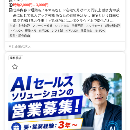
時給2,000円～3,000円
仕事内容 ✅通勤もノルマもなし ✅在宅で月収25万円以上 働き方や成
果に応じて収入アップ可能 あなたの経験を活かし 在宅という自由な
環境で稼げるお仕事！ ✅具体的には... ①クラウド上で提供され...
主婦・主夫歓迎
フリーター歓迎
シフト自由
学歴不問
フルリモート
経験者歓迎
ネイルOK
研修あり
在宅OK
シフト制
ピアスOK
服装自由
ひげOK
髪型・髪色自由
同じ企業の求人
業務委託