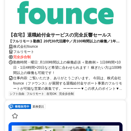
【在宅】退職給付金サービスの完全反響セールス
【フルリモート勤務】20代30代活躍中／月100時間以上の稼働／1年目
の最高月収100万円／営業経験1年あればOK／アポ取りなし提案のみ／
株式会社founce
研修制度充実
フルリモート
完全歩合制
勤務時間・曜日: 月100時間以上の稼働必須 ＜勤務例＞ 1日8時間×10
日・1日4時間×20日など希望に合わせられます！ 稼ぎたい方は100時
間以上の稼働も可能です！
仕事内容: ご覧いただき、ありがとうございます。 今回は、株式会社
founce（ファウンス）が展開する退職給付金サポート事業のフルリモ
ートが可能な営業の募集です。 ーーーーー▼この求人のポイント▼...
シフト自由
フルリモート
在宅OK
完全歩合制
業務委託