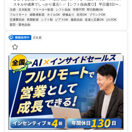
スキルや成果でしっかり還元✨ ✅【シフト自由度◎】 平日週3日〜...
主婦・主夫歓迎
フリーター歓迎
シフト自由
学歴不問
即日勤務OK
フルリモート
経験者歓迎
ネイルOK
研修あり
在宅OK
ブランクOK
交通費支給
長期歓迎
シフト制
ピアスOK
服装自由
友達と応募OK
ひげOK
髪型・髪色自由
正社員