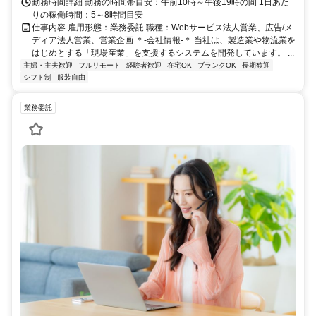
勤務時間詳細 勤務の時間帯目安：午前10時～午後19時の間 1日あた
りの稼働時間：5～8時間目安
仕事内容 雇用形態：業務委託 職種：Webサービス法人営業、広告/メ
ディア法人営業、営業企画 ＊-会社情報-＊ 当社は、製造業や物流業を
はじめとする「現場産業」を支援するシステムを開発しています。 ...
主婦・主夫歓迎
フルリモート
経験者歓迎
在宅OK
ブランクOK
長期歓迎
シフト制
服装自由
業務委託