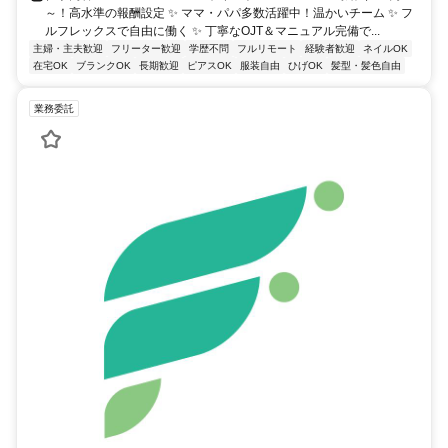
～！高水準の報酬設定 ✨ ママ・パパ多数活躍中！温かいチーム ✨ フ
ルフレックスで自由に働く ✨ 丁寧なOJT＆マニュアル完備で...
主婦・主夫歓迎
フリーター歓迎
学歴不問
フルリモート
経験者歓迎
ネイルOK
在宅OK
ブランクOK
長期歓迎
ピアスOK
服装自由
ひげOK
髪型・髪色自由
業務委託