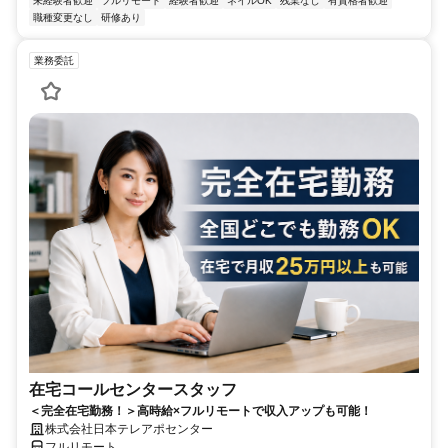
未経験者歓迎
フルリモート
経験者歓迎
ネイルOK
残業なし
有資格者歓迎
職種変更なし
研修あり
業務委託
在宅コールセンタースタッフ
＜完全在宅勤務！＞高時給×フルリモートで収入アップも可能！
株式会社日本テレアポセンター
フルリモート