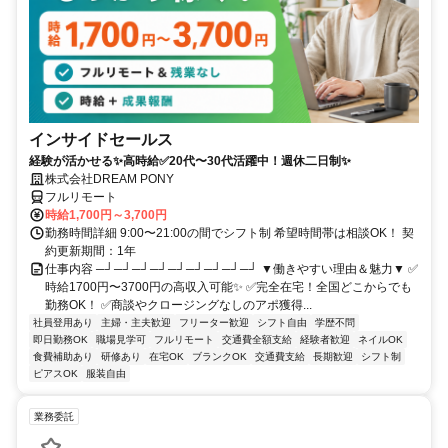
インサイドセールス
経験が活かせる✨高時給✅20代〜30代活躍中！週休二日制✨
株式会社DREAM PONY
フルリモート
時給1,700円～3,700円
勤務時間詳細 9:00〜21:00の間でシフト制 希望時間帯は相談OK！ 契
約更新期間：1年
仕事内容 ─┘─┘─┘─┘─┘─┘─┘─┘─┘ ▼働きやすい理由＆魅力▼ ✅
時給1700円〜3700円の高収入可能✨ ✅完全在宅！全国どこからでも
勤務OK！ ✅商談やクロージングなしのアポ獲得...
社員登用あり
主婦・主夫歓迎
フリーター歓迎
シフト自由
学歴不問
即日勤務OK
職場見学可
フルリモート
交通費全額支給
経験者歓迎
ネイルOK
食費補助あり
研修あり
在宅OK
ブランクOK
交通費支給
長期歓迎
シフト制
ピアスOK
服装自由
業務委託