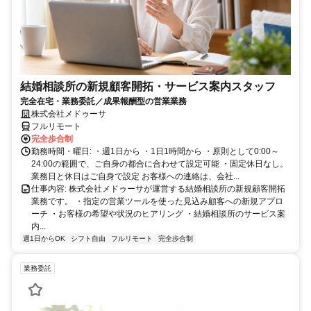
結婚相談所の新規顧客開拓・サービス案内スタッフ
完全在宅・業務委託／成果報酬型の営業業務
株式会社メドゥーサ
フルリモート
完全歩合制
勤務時間・曜日: ・週1日から ・1日1時間から ・原則として0:00～
24:00の範囲で、ご自身の都合に合わせて設定可能 ・固定休日なし。
業務日と休日はご自身で設定 お客様への連絡は、会社...
仕事内容: 株式会社メドゥーサが運営する結婚相談所の新規顧客開拓
業務です。 ・指定の営業ツールを使った見込み顧客への新規アプロ
ーチ ・お客様の希望や状況のヒアリング ・結婚相談所のサービス案
内...
週1日からOK
シフト自由
フルリモート
完全歩合制
業務委託