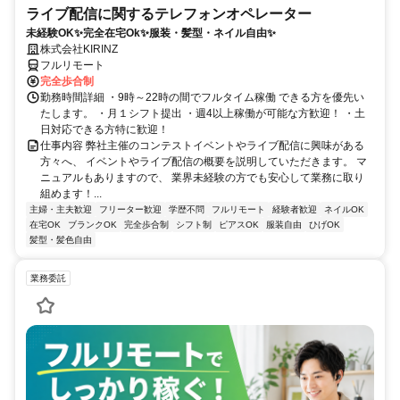
ライブ配信に関するテレフォンオペレーター
未経験OK✨完全在宅Ok✨服装・髪型・ネイル自由✨
株式会社KIRINZ
フルリモート
完全歩合制
勤務時間詳細 ・9時～22時の間でフルタイム稼働 できる方を優先い
たします。 ・月１シフト提出 ・週4以上稼働が可能な方歓迎！ ・土
日対応できる方特に歓迎！
仕事内容 弊社主催のコンテストイベントやライブ配信に興味がある
方々へ、 イベントやライブ配信の概要を説明していただきます。 マ
ニュアルもありますので、 業界未経験の方でも安心して業務に取り
組めます！...
主婦・主夫歓迎
フリーター歓迎
学歴不問
フルリモート
経験者歓迎
ネイルOK
在宅OK
ブランクOK
完全歩合制
シフト制
ピアスOK
服装自由
ひげOK
髪型・髪色自由
業務委託