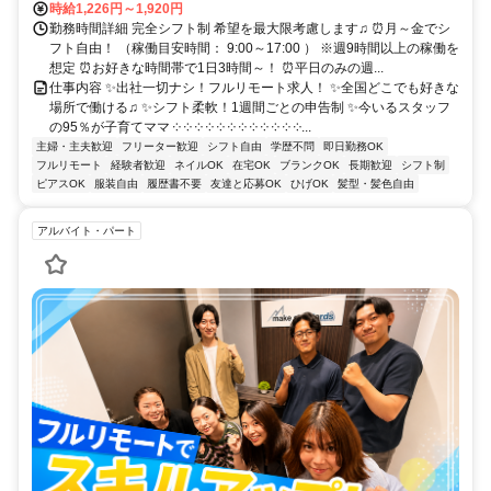
時給1,226円～1,920円
勤務時間詳細 完全シフト制 希望を最大限考慮します♫ ⏰月～金でシ
フト自由！ （稼働目安時間： 9:00～17:00 ） ※週9時間以上の稼働を
想定 ⏰お好きな時間帯で1日3時間～！ ⏰平日のみの週...
仕事内容 ✨出社一切ナシ！フルリモート求人！ ✨全国どこでも好きな
場所で働ける♫ ✨シフト柔軟！1週間ごとの申告制 ✨今いるスタッフ
の95％が子育てママ ༶ ༶ ༶ ༶ ༶ ༶ ༶ ༶ ༶ ༶ ༶ ༶...
主婦・主夫歓迎
フリーター歓迎
シフト自由
学歴不問
即日勤務OK
フルリモート
経験者歓迎
ネイルOK
在宅OK
ブランクOK
長期歓迎
シフト制
ピアスOK
服装自由
履歴書不要
友達と応募OK
ひげOK
髪型・髪色自由
アルバイト・パート