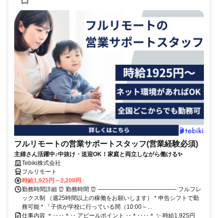
フルリモートの営業サポートスタッフ(営業経験必須)
主婦さん活躍中♪中抜け・送迎OK！家庭と両立しながら働ける✨
Tebiki株式会社
フルリモート
時給1,925円～2,200円
勤務時間詳細 ⏰ 勤務時間 ⏰ ────────────────── フルフレ
ックス制 （週25時間以上の稼働をお願いします） * 申告シフトで勤
務可能 * 「子供が学校に行っている間（10:00～...
仕事内容 ＊‥‥＊‥ アピールポイント ‥＊‥‥＊ ✨ 時給1,925円