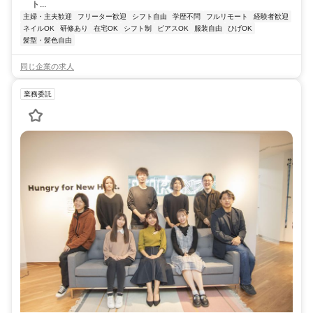
ト...
主婦・主夫歓迎
フリーター歓迎
シフト自由
学歴不問
フルリモート
経験者歓迎
ネイルOK
研修あり
在宅OK
シフト制
ピアスOK
服装自由
ひげOK
髪型・髪色自由
同じ企業の求人
業務委託