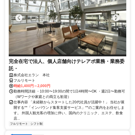
完全在宅で法人、個人店舗向けテレアポ業務・業務委
託・
株式会社エラン 本社
フルリモート
時給1,400円～2,000円
勤務時間詳細 ・10:00〜19:00の間で1日4時間〜OK ・週2日〜勤務可
（Wワークや家庭との両立も歓迎）
仕事内容 「未経験からスタートした20代社員が活躍中！」 当社が展
開する**「インバウンド集客支援サービス」**のご案内をお任せしま
す。 外国人観光客の増加に伴い、国内のクリニック、エステ、飲食
店...
フルリモート
シフト制