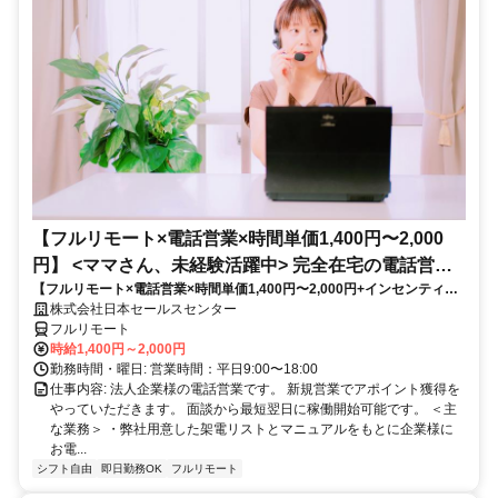
【フルリモート×電話営業×時間単価1,400円〜2,000
円】 <ママさん、未経験活躍中> 完全在宅の電話営業
【フルリモート×電話営業×時間単価1,400円〜2,000円+インセンティブ
で家庭と仕事の両立を実現
あり】 ＜ママさん、未経験活躍中＞ 完全在宅の電話営業で家庭と仕事の
株式会社日本セールスセンター
両立を実現
フルリモート
時給1,400円～2,000円
勤務時間・曜日: 営業時間：平日9:00〜18:00
仕事内容: 法人企業様の電話営業です。 新規営業でアポイント獲得を
やっていただきます。 面談から最短翌日に稼働開始可能です。 ＜主
な業務＞ ・弊社用意した架電リストとマニュアルをもとに企業様に
お電...
シフト自由
即日勤務OK
フルリモート