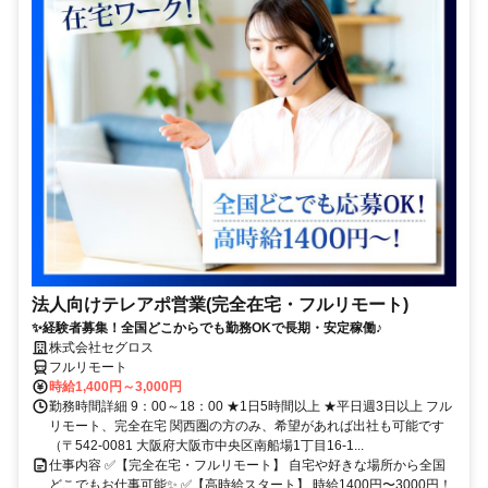
法人向けテレアポ営業(完全在宅・フルリモート)
✨経験者募集！全国どこからでも勤務OKで長期・安定稼働♪
株式会社セグロス
フルリモート
時給1,400円～3,000円
勤務時間詳細 9：00～18：00 ★1日5時間以上 ★平日週3日以上 フル
リモート、完全在宅 関西圏の方のみ、希望があれば出社も可能です
（〒542-0081 大阪府大阪市中央区南船場1丁目16-1...
仕事内容 ✅【完全在宅・フルリモート】 自宅や好きな場所から全国
どこでもお仕事可能✨ ✅【高時給スタート】 時給1400円〜3000円！