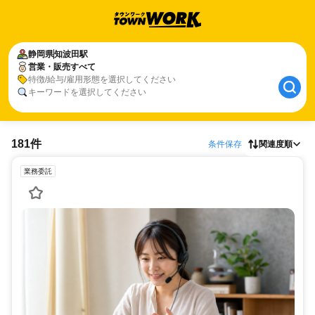
静岡県
知波田駅
営業・販売すべて
特徴/給与/雇用形態を選択してください
キーワードを選択してください
181件
条件保存
関連度順
業務委託