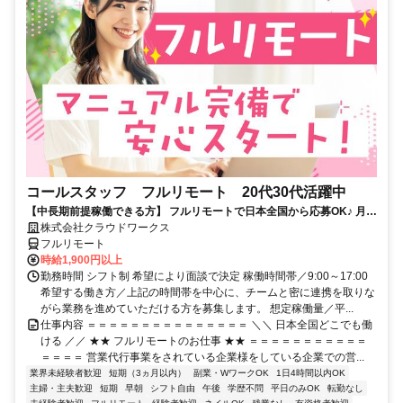
コールスタッフ フルリモート 20代30代活躍中
【中長期前提稼働できる方】 フルリモートで日本全国から応募OK♪ 月稼
働80時間で安定収入！
株式会社クラウドワークス
フルリモート
時給1,900円以上
勤務時間 シフト制 希望により面談で決定 稼働時間帯／9:00～17:00
希望する働き方／上記の時間帯を中心に、チームと密に連携を取りな
がら業務を進めていただける方を募集します。 想定稼働量／平...
仕事内容 ＝＝＝＝＝＝＝＝＝＝＝＝＝＝＝ ＼＼ 日本全国どこでも働
ける ／／ ★★ フルリモートのお仕事 ★★ ＝＝＝＝＝＝＝＝＝＝＝
＝＝＝＝ 営業代行事業をされている企業様をしている企業での営...
業界未経験者歓迎
短期（3ヵ月以内）
副業・WワークOK
1日4時間以内OK
主婦・主夫歓迎
短期
早朝
シフト自由
午後
学歴不問
平日のみOK
転勤なし