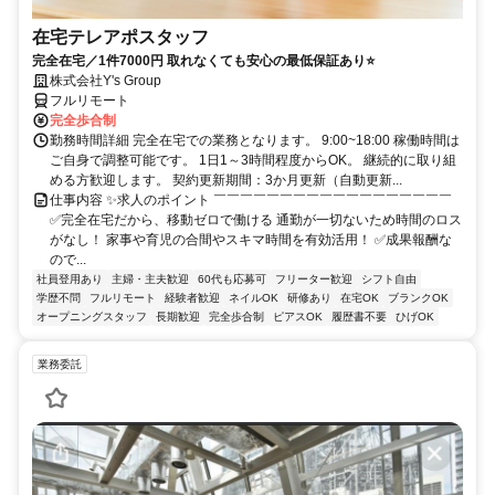
在宅テレアポスタッフ
完全在宅／1件7000円 取れなくても安心の最低保証あり⭐
株式会社Y's Group
フルリモート
完全歩合制
勤務時間詳細 完全在宅での業務となります。 9:00~18:00 稼働時間は
ご自身で調整可能です。 1日1～3時間程度からOK。 継続的に取り組
める方歓迎します。 契約更新期間：3か月更新（自動更新...
仕事内容 ✨求人のポイント ￣￣￣￣￣￣￣￣￣￣￣￣￣￣￣￣￣￣
✅完全在宅だから、移動ゼロで働ける 通勤が一切ないため時間のロス
がなし！ 家事や育児の合間やスキマ時間を有効活用！ ✅成果報酬な
ので...
社員登用あり
主婦・主夫歓迎
60代も応募可
フリーター歓迎
シフト自由
学歴不問
フルリモート
経験者歓迎
ネイルOK
研修あり
在宅OK
ブランクOK
オープニングスタッフ
長期歓迎
完全歩合制
ピアスOK
履歴書不要
ひげOK
業務委託