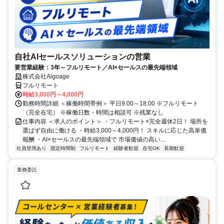
自社AIセールスソリューションの営業
要営業経験：3年～フルリモート／AI×セールスの最先端領域
株式会社Algoage
フルリモート
時給3,000円～4,000円
勤務時間詳細 ＜稼働時間帯例＞ 平日9:00～18:00 ※フルリモート
（完全在宅） ※稼働日数・時間は相談可 ※残業なし
仕事内容 ＜求人のポイント＞ ・フルリモート×完全週休2日！ 場所を
選ばず自由に働ける ・時給3,000～4,000円！ スキルに応じた高単価
報酬 ・AI×セールスの最先端領域で 市場価値の高い...
社員登用あり
固定時間制
フルリモート
経験者歓迎
在宅OK
長期歓迎
業務委託