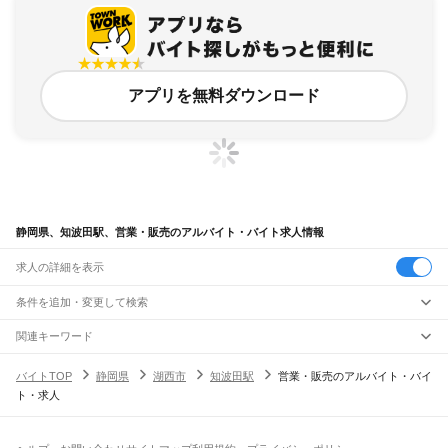
アプリを無料ダウンロード
静岡県、知波田駅、営業・販売のアルバイト・バイト求人情報
求人の詳細を表示
条件を追加・変更して検索
市区町村を追加・変更
関連キーワード
完全在宅ワーク 全国
シール貼り 在宅
現在地周辺
ガチャガチャ
犬カフェ
静岡県
駅を追加・変更
バイトTOP
静岡県
湖西市
知波田駅
営業・販売のアルバイト・バイ
静岡県
すべて
ト・求人
静岡市
すべて
職種を追加・変更
JR東海道本線(東京～熱海)
葵区
駿河区
清水区
熱海駅
飲食・フードサービス
浜松市
すべて
特徴を追加・変更
飲食・フードサービス
すべて