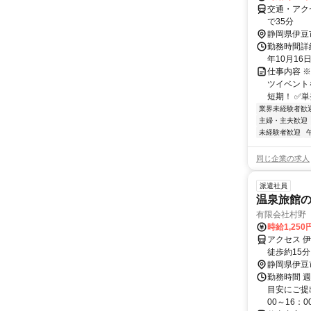
交通・アク
で35分
静岡県伊豆
勤務時間詳細
年10月16日
仕事内容 
ツイベントを
短期！ ✅単
業界未経験者歓
主婦・主夫歓迎
未経験者歓迎
同じ企業の求人
派遣社員
温泉旅館
有限会社村野
時給1,250
アクセス 
徒歩約15
込みもOK
静岡県伊豆
勤務時間 
目安にご提
00～16：00