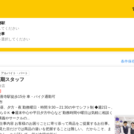
郷駅
してください
仕事
を選択してください
条件保
アルバイト・パート
短期スタッフ
寺店
円
修善寺駅徒歩15分 車・バイク通勤可
市
昼、夕方・夜 勤務曜日・時間 9:30～21:30の中でシフト制 ◆週2日～、
からＯＫ ◆週末中心や平日夕方中心など 勤務時間や曜日は気軽に相談く
講義やサークルの...
● 仕事内容 お客様のお困りごとに寄り添って商品をご提案するお仕事。
見た目だけでは商品の違いを把握することは難しい。 だからこそ、ま