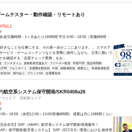
ゲームテスター・動作確認・リモートあり
00円以上
ト
 総労働時間：1ヶ月あたり160時間 平日 9:00～18:00（実働8時間・
）
「好きなことを仕事にする、その第一歩がここにあります。」 スマホア
bサービス・ゲームコンテンツなどを実際に操作しながら、正常に動いて
かを確認する「品質チェック業務」をお...
迎
ランチタイム
資格取得支援あり
フリーター歓迎
学歴不問
固定時間制
験不問
フルリモート
交通費全額支給
午前
経験者歓迎
残業なし
有資格者歓迎
在宅OK
賞与あり
ブランクOK
交通費支給
AP)航空系システム保守開発/SKR0408a26
ノウェイブ 田町駅エリア
円
ト
:00～18:00 （休憩12:00～13:00/実働8時間） 残業は月に10時間くらい
【完全在宅】SAP（ABAP）航空系システム保守開発/長期案件！
BAP）保守開発/航空系システム】 SAP（ECC6.0）環境における 維持管