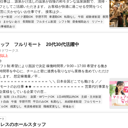
お仕事は… 源泉かけ流しの温泉が自慢の和モダンな温泉旅館で、 清掃・
フとしてご活躍いただきます。 お客様が快適に過ごせる空間をつく
営に欠かせないお仕事です。 接客は少...
ーター歓迎
バイク通勤OK
学歴不問
車通勤OK
転勤なし
午前
経験者歓迎
夜間
給
まかないあり
長期歓迎
フルタイム歓迎
シフト制
昼食補助あり
リゾート
食事補助あり
ッフ フルリモート 20代30代活躍中
ウドワークス
0円以上
ト
フト制 希望により面談で決定 稼働時間帯／9:00～17:00 希望する働き
時間帯を中心に、チームと密に連携を取りながら業務を進めていただけ
ます。 想定稼働量／平...
＝＝＝＝＝＝＝＝＝＝＝＝＝＝＝ ＼＼ 日本全国どこでも働ける ／／
リモートのお仕事 ★★ ＝＝＝＝＝＝＝＝＝＝＝＝＝＝＝ 営業代行事業を
企業様をしている企業での営...
迎
短期（3ヵ月以内）
副業・WワークOK
1日4時間以内OK
主婦・主夫歓迎
フト自由
午後
学歴不問
平日のみOK
転勤なし
未経験者歓迎
フルリモート
イルOK
残業なし
有資格者歓迎
職種変更なし
研修あり
ート
ミレスのホールスタッフ