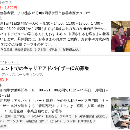
修善寺店
円～1,500円
「修善寺駅」より徒歩16分■静岡県伊豆市修善寺西ナメド65
市
1日 / 1日2時間からOK ＞ 9:30～14:00、11:00～17:00、17:00～
2:00～23:00 ※22時から翌5時までは18歳以上の方のみ ◆自己申告シ...
＜バイトデビューの学生さんにもおすすめ ＞ 来店されるお客さまの接客
願いします。具体的には、お客さまのお席の ご案内、お食事やお飲み物
含む)のご提供 テーブルの片づけ、...
学生歓迎
未経験者歓迎
シフト制
社割あり
食事補助あり
バイト・パート
ェントでのキャリアアドバイザー(CA)募集
ィアハウスホールディングス
0円以上
ト
 標準労働時間帯：16：00～21：00の間で1日2～4h 平日：月曜日～
2～3日
雇用形態：アルバイト・パート 職種：その他人材サービス専門職、キャ
イザー 当社が運営する「管理部門キャリア」は、経理・人事・総務・
・IR・経営企画・事業企画など、管理部...
K
主婦・主夫歓迎
平日のみOK
転勤なし
フルリモート
経験者歓迎
残業なし
OK
ブランクOK
長期歓迎
週2・3日からOK
シフト制
長期休暇あり
装自由