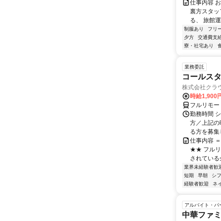
仕事内容 
裏方スタッ
る、 旅館運
制服あり
フリ
夕方
交通費支
寮・社宅あり
業務委託
コールスタ
株式会社クラ
時給1,90
フルリモー
勤務時間 シ
方／上記の
る方を募集し
仕事内容 
★★ フル
されている
業界未経験者歓
短期
早朝
シ
経験者歓迎
ネ
アルバイト・パ
中華ファ