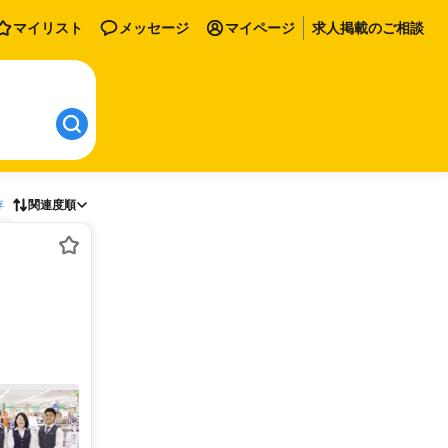
マイリスト
メッセージ
マイページ
求人掲載のご相談
存
関連度順