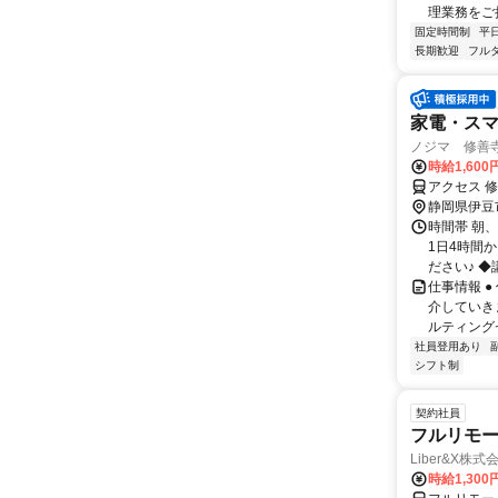
理業務をご担
固定時間制
平
長期歓迎
フル
家電・ス
ノジマ 修善
時給1,600
アクセス 
静岡県伊豆
時間帯 朝、
1日4時間
ださい♪ ◆
仕事情報 
介していき
ルティングセ
社員登用あり
シフト制
契約社員
フルリモー
Liber&X株式
時給1,300