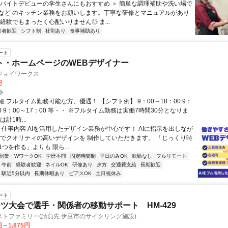
＜バイトデビューの学生さんにもおすすめ ＞ 簡単な調理補助や洗い場で
など のキッチン業務をお願いします。丁寧な研修とマニュアルがあり
経験でもまったく心配いりません◎ ま...
験者歓迎
シフト制
社割あり
食事補助あり
ート
ト・ホームページのWEBデザイナー
ジョイワークス
円
ト
 フルタイム勤務可能な方、優遇！ 【シフト例】 9：00～18：00 9：
30 9：00～17：00 等・・ ※フルタイム勤務は実働7時間30分となりま
計1時...
◆ 仕事内容 AIを活用したデザイン業務が中心です！ AIに指示を出しなが
間でクオリティの高いデザインを 制作していただきます。 「じっくり時
つを作る」よりも 限ら...
副業・WワークOK
学歴不問
固定時間制
平日のみOK
転勤なし
フルリモート
午前
経験者歓迎
ネイルOK
研修あり
夕方
交通費支給
長期歓迎
駅近5分以内
長期休暇あり
ピアスOK
土日祝休み
ート
ツ大会で選手・関係者の移動サポート HM-429
トファミリー(請負先:伊豆市のサイクリング施設)
円～1,875円