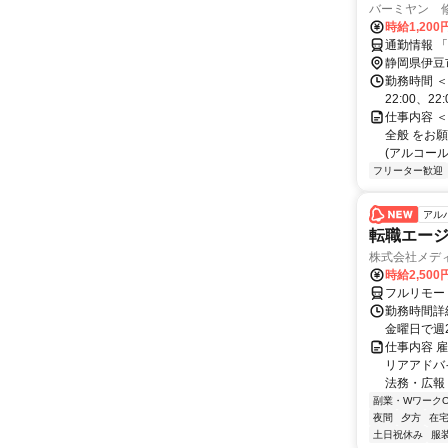
バーミヤン 
時給1,200
通勤情報 
静岡県伊豆
勤務時間 ＜週
22:00、2
仕事内容 
全般 をお
(アルコール
フリーター歓迎
アル
転職エージ
株式会社メデ
時給2,50
フルリモー
勤務時間詳細
金曜日で週
仕事内容 
リアアドバ
法務・広報
副業・WワークO
夜間
夕方
在宅
土日祝休み
服