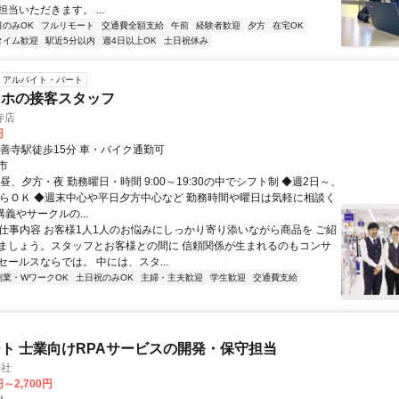
当いただきます。 ...
日のみOK
フルリモート
交通費全額支給
午前
経験者歓迎
夕方
在宅OK
タイム歓迎
駅近5分以内
週4日以上OK
土日祝休み
アルバイト・パート
マホの接客スタッフ
寺店
円
修善寺駅徒歩15分 車・バイク通勤可
市
昼、夕方・夜 勤務曜日・時間 9:00～19:30の中でシフト制 ◆週2日～、
からＯＫ ◆週末中心や平日夕方中心など 勤務時間や曜日は気軽に相談く
講義やサークルの...
● 仕事内容 お客様1人1人のお悩みにしっかり寄り添いながら商品を ご紹
ましょう。スタッフとお客様との間に 信頼関係が生まれるのもコンサ
ールスならでは。 中には、スタ...
副業・WワークOK
土日祝のみOK
主婦・主夫歓迎
学生歓迎
交通費支給
ト 士業向けRPAサービスの開発・保守担当
会社
円～2,700円