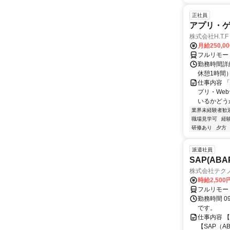
正社員
アプリ・
株式会社H.T.F
月給250,0
フルリモー
勤務時間詳細
休憩1時間
仕事内容 
プリ・We
いるかどう
業界未経験者歓
職場見学可
経
研修あり
夕方
派遣社員
SAP(AB
株式会社テク
時給2,500
フルリモー
勤務時間 09
です。
仕事内容 
【SAP（A