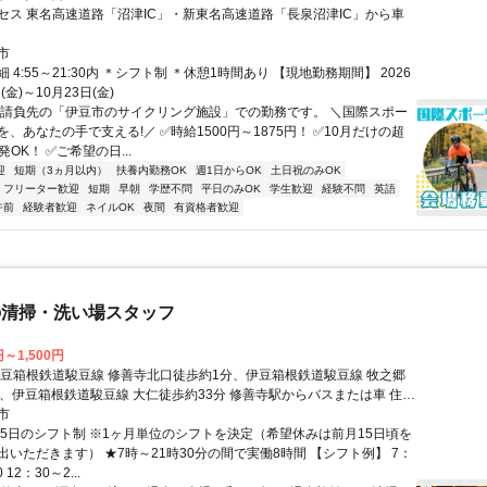
セス 東名高速道路「沼津IC」・新東名高速道路「長泉沼津IC」から車
市
 4:55～21:30内 ＊シフト制 ＊休憩1時間あり 【現地勤務期間】 2026
(金)～10月23日(金)
※請負先の「伊豆市のサイクリング施設」での勤務です。 ＼国際スポー
、あなたの手で支える!／ ✅時給1500円～1875円！ ✅10月だけの超
発OK！ ✅ご希望の日...
迎
短期（3ヵ月以内）
扶養内勤務OK
週1日からOK
土日祝のみOK
フリーター歓迎
短期
早朝
学歴不問
平日のみOK
学生歓迎
経験不問
英語
午前
経験者歓迎
ネイルOK
夜間
有資格者歓迎
の清掃・洗い場スタッフ
円～1,500円
伊豆箱根鉄道駿豆線 修善寺北口徒歩約1分、伊豆箱根鉄道駿豆線 牧之郷
分、伊豆箱根鉄道駿豆線 大仁徒歩約33分 修善寺駅からバスまたは車 住み
！
市
週5日のシフト制 ※1ヶ月単位のシフトを決定（希望休みは前月15日頃を
出いただきます） ★7時～21時30分の間で実働8時間 【シフト例】 7：
 12：30～2...