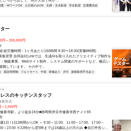
としっかり話して、何が大切で何が ...
副業・WワークOK
土日祝のみOK
主婦・主夫歓迎
学生歓迎
交通費支給
スター
00円～350,000円
ト
 総労働時間：1ヶ月あたり160時間 9:30〜18:30(実働8時間)
●募集背景 合同会社Linkでは、生成AIを取り入れたクリエイティブ制作を
C・物販事業、Webサイト制作、システム関連のサポートなど、幅広い
開しています。 その中で...
り
固定時間制
フルリモート
午前
研修あり
夕方
資格取得手当あり
ート
ミレスのキッチンスタッフ
修善寺店
円～1,500円
「修善寺駅」より徒歩16分■静岡県伊豆市修善寺西ナメド65
市
1日 / 1日2時間からOK ＞ 9:30～11:00、11:00～17:00、17:00～
2:00～23:00 ※22時から翌5時までは18歳以上の方のみ ◆自己申告シ...