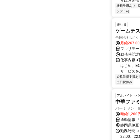
ずはお客様
社員登用あり
シフト制
正社員
ゲームテ
合同会社Link
月給267,0
フルリモー
勤務時間詳細
仕事内容 
はじめ、E
サービスを展
資格取得支援あ
土日祝休み
アルバイト・パ
中華ファ
バーミヤン 
時給1,200
通勤情報 
静岡県伊豆
勤務時間 ＜週
22:00、2