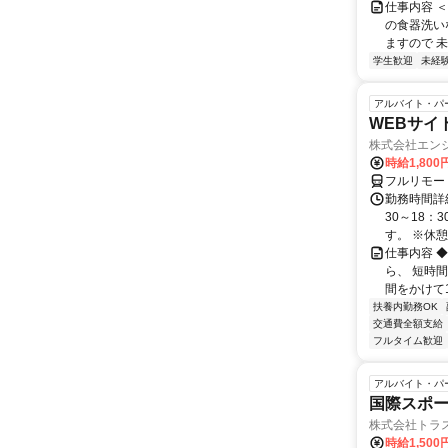
仕事内容 
の食器洗い
ますので 未
学生歓迎
未経
アルバイト・パ
WEBサイ
株式会社エン
時給1,800
フルリモー
勤務時間詳細
30～18：
す。 ※休憩は
仕事内容 
ら、 短時
間をかけて1
扶養内勤務OK
交通費全額支給
フルタイム歓迎
アルバイト・パ
国際スポー
株式会社トラス
時給1,500