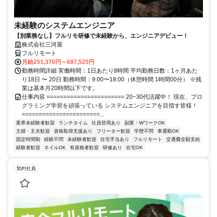
未経験のシステムエンジニア
【別業務なし】フルリモ研修で未経験から、エンジニアデビュー！
株式会社三河屋
フルリモート
月給251,370円～687,525円
勤務時間詳細 実働時間：1日あたり8時間 平均勤務日数：1ヶ月あた
り18日 〜 20日 勤務時間：9:00〜18:00（休憩時間 1時間00分） ※残
業は基本月20時間以下です。
仕事内容 ======================= 20−30代活躍中！ 現在、プロ
グラミング学習を頑張っている システムエンジニアを目指す皆様！
=======================...
業界未経験者歓迎
ランチタイム
社員登用あり
副業・WワークOK
主婦・主夫歓迎
資格取得支援あり
フリーター歓迎
学歴不問
車通勤OK
固定時間制
経験不問
未経験者歓迎
住宅手当あり
フルリモート
交通費全額支給
経験者歓迎
ネイルOK
有資格者歓迎
研修あり
在宅OK
契約社員