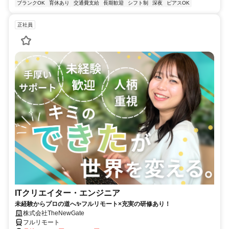
ブランクOK
育休あり
交通費支給
長期歓迎
シフト制
深夜
ピアスOK
正社員
ITクリエイター・エンジニア
未経験からプロの道へ✨フルリモート×充実の研修あり！
株式会社TheNewGate
フルリモート