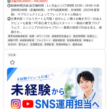
月給300,000円～700,000円
勤務時間詳細 総労働時間：1ヶ月あたり173時間 10:00～19:00 ※休
憩時間1時間（実働8時間） ※平均残業時間：月6時間（2023年度実
績） ※プロジェクトによってフレックスタイム制あり
仕事内容 ✨フルリモートも可能！自分らしく輝ける働き方◎ ✨社会人
デビューも歓迎！PC初心者でも安心スタート！ ✨独自の教育プログ
ラムで、エンジニアのゼロからプロへ ✨最新の技術で社会を支え、感
謝され...
業界未経験者歓迎
副業・WワークOK
資格取得支援あり
固定時間制
転勤なし
経験不問
未経験者歓迎
フルリモート
経験者歓迎
有資格者歓迎
研修あり
在宅OK
賞与あり
交通費支給
長期歓迎
長期休暇あり
服装自由
正社員