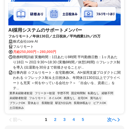
AI採用システムのサポートメンバー
フルリモート／年休130日／土日祝休／平均残業12h／25万
株式会社core AI
フルリモート
月給250,000円～280,000円
勤務時間詳細 実働時間：1日あたり8時間 平均勤務日数：1ヶ月あた
り18日 〜 20日 9:30〜18:30 (実働8時間／休憩1時間) ☆フレックス制
を導入 (出退勤を30分まで前後させることが...
仕事内容 ☆フルリモート・在宅勤務OK、AI×採用支援プロダクトに関
われる ☆フレックス制＆土日祝休み、年間休日130日以上でプライベ
ートも充実 ＜何をやっている会社か？＞ 「出会いを、資産に」を
テ...
業界未経験者歓迎
フリーター歓迎
学歴不問
固定時間制
転勤なし
経験不問
未経験者歓迎
フルリモート
ネイルOK
残業なし
在宅OK
賞与あり
ブランクOK
育休あり
長期歓迎
駅近5分以内
長期休暇あり
ピアスOK
土日祝休み
前へ
次へ
1
2
3
4
5