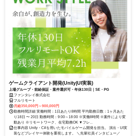
ゲームクライアント開発(Unity|UI実装)
上場グループ・前給保証・案件選択可・年休130日｜SE・PG
ファンタレイ株式会社
フルリモート
月給350,000円～900,000円
勤務時間詳細 実働時間：1日あたり8時間 平均勤務日数：1ヶ月あた
り18日 〜 20日 勤務時間：9:00～18:00 ※実働8時間 ※案件により変
動あり ※リモートワーク、在宅勤務OK ▼フレ...
仕事内容 Unity・C#を用いたモバイルゲーム開発を担当。 演出・UI実
装などプレイヤー体験を重視します。 ＼先輩社員インタビュー／