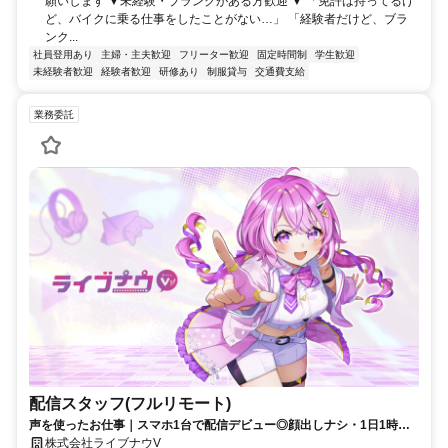
願いします ▼未経験・ブランクがある方歓迎 ▼ 「免許は持ってるけ
ど、バイクに乗る仕事をしたことがない…」 「経験者だけど、ブラ
ンク...
社員登用あり
主婦・主夫歓迎
フリーター歓迎
固定時間制
学生歓迎
未経験者歓迎
経験者歓迎
研修あり
制服貸与
交通費支給
業務委託
配信スタッフ(フルリモート)
声を使ったお仕事｜スマホ1台で配信デビュー◎顔出しナシ・1日1時間
～OK♪
株式会社ライブナウV