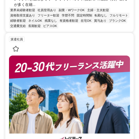
が多く在籍...
業界未経験者歓迎
社員登用あり
副業・WワークOK
主婦・主夫歓迎
資格取得支援あり
フリーター歓迎
学歴不問
固定時間制
転勤なし
フルリモート
経験者歓迎
ネイルOK
残業なし
有資格者歓迎
在宅OK
賞与あり
ブランクOK
交通費支給
長期歓迎
ピアスOK
派遣社員