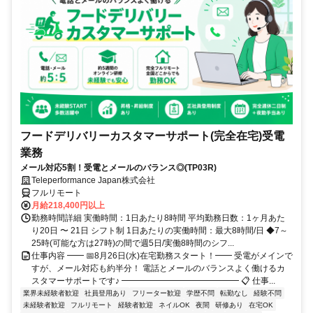
フードデリバリーカスタマーサポート(完全在宅)受電
業務
メール対応5割！受電とメールのバランス◎(TP03R)
Teleperformance Japan株式会社
フルリモート
月給218,400円以上
勤務時間詳細 実働時間：1日あたり8時間 平均勤務日数：1ヶ月あた
り20日 〜 21日 シフト制 1日あたりの実働時間：最大8時間/日 ◆7～
25時(可能な方は27時)の間で週5日/実働8時間のシフ...
仕事内容 ━━ 📅8月26日(水)在宅勤務スタート！━━ 受電がメインで
すが、メール対応も約半分！ 電話とメールのバランスよく働けるカ
スタマーサポートです♪ ━━━━━━━━━━━━━━ 📋 仕事...
業界未経験者歓迎
社員登用あり
フリーター歓迎
学歴不問
転勤なし
経験不問
未経験者歓迎
フルリモート
経験者歓迎
ネイルOK
夜間
研修あり
在宅OK