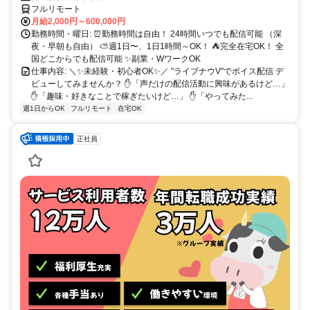
フルリモート
月給2,000円～600,000円
勤務時間・曜日: ⏰勤務時間は自由！ 24時間いつでも配信可能 （深
夜・早朝も自由） ⛅週1日〜、1日1時間～OK！ ⛺完全在宅OK！ 全
国どこからでも配信可能 ✨副業・WワークOK
仕事内容: ＼✨未経験・初心者OK✨／ "ライブナウV"でボイス配信 デ
ビューしてみませんか？ ✋「声だけの配信活動に興味があるけど…」
✋「趣味・好きなことで稼ぎたいけど…」 ✋「やってみた...
週1日からOK
フルリモート
在宅OK
正社員