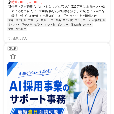
時給2,000円～3,000円
仕事内容 ✅通勤もノルマもなし ✅在宅で月収25万円以上 働き方や成
果に応じて収入アップ可能 あなたの経験を活かし 在宅という自由な
環境で稼げるお仕事！ ✅具体的には... ①クラウド上で提供され...
主婦・主夫歓迎
フリーター歓迎
シフト自由
学歴不問
フルリモート
経験者歓迎
ネイルOK
研修あり
在宅OK
シフト制
ピアスOK
服装自由
ひげOK
髪型・髪色自由
同じ企業の求人
正社員