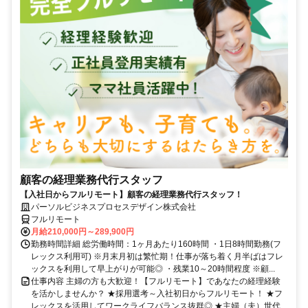
顧客の経理業務代行スタッフ
【入社日からフルリモート】顧客の経理業務代行スタッフ！
パーソルビジネスプロセスデザイン株式会社
フルリモート
月給210,000円～289,900円
勤務時間詳細 総労働時間：1ヶ月あたり160時間 ・1日8時間勤務(フ
レックス利用可) ※月末月初は繁忙期！仕事が落ち着く月半ばはフレ
ックスを利用して早上がりが可能◎ ・残業10～20時間程度 ※顧...
仕事内容 主婦の方も大歓迎！【フルリモート】であなたの経理経験
を活かしませんか？ ★採用選考～入社初日からフルリモート！ ★フ
レックスを活用してワークライフバランス抜群◎ ★主婦（夫）世代