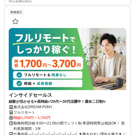
同じ企業の求人
業務委託
インサイドセールス
経験が活かせる✨高時給✅20代〜30代活躍中！週休二日制✨
株式会社DREAM PONY
フルリモート
時給1,700円～3,700円
勤務時間詳細 9:00〜21:00の間でシフト制 希望時間帯は相談OK！ 契
約更新期間：1年
仕事内容 ─┘─┘─┘─┘─┘─┘─┘─┘─┘ ▼働きやすい理由＆魅力▼ ✅