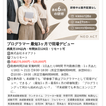
プログラマー 最短3ヶ月で現場デビュー
残業月10h以内・年間休日128日・リモート可
株式会社ネオアクト
フルリモート
月給270,000円～520,000円
勤務時間詳細 実働時間：1日あたり8時間 平均勤務日数：1ヶ月あた
り18日 〜 21日 ①9:00~18:00（所定労働時間8時間、休憩60分）
②10:00～19:00（所定労働時間8時間、休憩6...
仕事内容 ＼ 未経験でも「研修修了後はプログラマーとして現場デビ
ュー」できる ／ （最短1ヶ月～最長6ヶ月の研修制度） 「プログラミ
ングって何から始めればいい？」 「IT未経験でも本当にエンジニア
に...
業界未経験者歓迎
ランチタイム
フリーター歓迎
学歴不問
固定時間制
転勤なし
経験不問
未経験者歓迎
住宅手当あり
フルリモート
交通費全額支給
経験者歓迎
有資格者歓迎
研修あり
在宅OK
賞与あり
育休あり
駅近5分以内
長期休暇あり