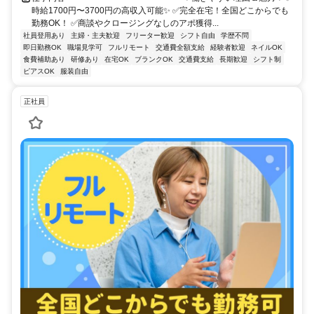
時給1700円〜3700円の高収入可能✨ ✅完全在宅！全国どこからでも
勤務OK！ ✅商談やクロージングなしのアポ獲得...
社員登用あり
主婦・主夫歓迎
フリーター歓迎
シフト自由
学歴不問
即日勤務OK
職場見学可
フルリモート
交通費全額支給
経験者歓迎
ネイルOK
食費補助あり
研修あり
在宅OK
ブランクOK
交通費支給
長期歓迎
シフト制
ピアスOK
服装自由
正社員