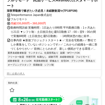
フルリモート 民泊サービスAirbnbのカスタマーサポ
ート
深夜帯勤務で稼ぎたい方必見！未経験歓迎✨(TP18PSM)
Teleperformance Japan株式会社
フルリモート
月給330,000円～360,000円
勤務時間詳細 実働時間：1日あたり8時間 平均勤務日数：1ヶ月あた
り21日 ▼シフト制：土日祝日含む週5日勤務 17：00～翌9：00の間
で実働8時間（土日祝含む週5日勤務） ・1時間休憩の他に前半...
仕事内容 ★新規プロジェクトスタート★ ✅ 完全在宅勤務♪ ✅ 弊社で
しか募集をしていないポジションです♪ ✅ これからの組織を一緒に形
づくるやりがい ✅ 前例にとらわれず、新しい挑戦ができる環境 ✅...
業界未経験者歓迎
ランチタイム
社員登用あり
副業・WワークOK
フリーター歓迎
学歴不問
転勤なし
経験不問
未経験者歓迎
フルリモート
経験者歓迎
ネイルOK
有資格者歓迎
研修あり
在宅OK
ブランクOK
育休あり
オープニングスタッフ
長期歓迎
シフト制
同じ企業の求人
契約社員