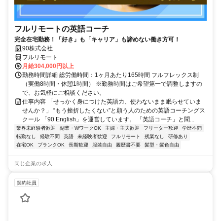
フルリモートの英語コーチ
完全在宅勤務！「好き」も「キャリア」も諦めない働き方可！
90株式会社
フルリモート
月給304,000円以上
勤務時間詳細 総労働時間：1ヶ月あたり165時間 フルフレックス制
（実働8時間・休憩1時間） ※勤務時間はご希望第一で調整しますの
で、お気軽にご相談ください。
仕事内容 「せっかく身につけた英語力、使わないまま眠らせていま
せんか？」 “もう挫折したくない”と願う人のための英語コーチングス
クール 「90 English」を運営しています。 「英語コーチ」と聞...
業界未経験者歓迎
副業・WワークOK
主婦・主夫歓迎
フリーター歓迎
学歴不問
転勤なし
経験不問
英語
未経験者歓迎
フルリモート
残業なし
研修あり
在宅OK
ブランクOK
長期歓迎
服装自由
履歴書不要
髪型・髪色自由
同じ企業の求人
契約社員