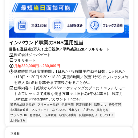
インバウンド事業のSNS運用担当
目指せ登録者1万人！土日祝休／平均残業12h／フルリモート
株式会社ジャパゲート
フルリモート
月給230,000円～280,000円
勤務時間詳細 実働時間：1日あたり8時間 平均勤務日数：1ヶ月あた
り18日 〜 20日 9:30〜18:30 (実働8時間／休憩1時間) ☆フレックス制
を導入 (出退勤を30分まで前後させることが...
仕事内容 ✨未経験からSNSマーケティングのプロに！ ✨フルリモー
ト＆フレックスで柔軟な働き方🏢 ✨土日休み(年休130日)、残業月
10h程度 ✅Instagramアカウント ↓ https:/...
業界未経験者歓迎
フリーター歓迎
学歴不問
固定時間制
転勤なし
経験不問
未経験者歓迎
フルリモート
ネイルOK
残業なし
在宅OK
賞与あり
ブランクOK
育休あり
長期歓迎
駅近5分以内
長期休暇あり
ピアスOK
土日祝休み
正社員