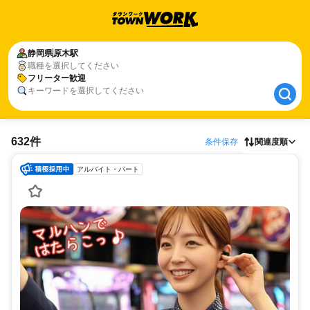
静岡県
静岡県
原木駅
原木駅
職種を選択してください
フリーター歓迎
フリーター歓迎
キーワードを選択してください
632件
条件保存
関連度順
アルバイト・パート