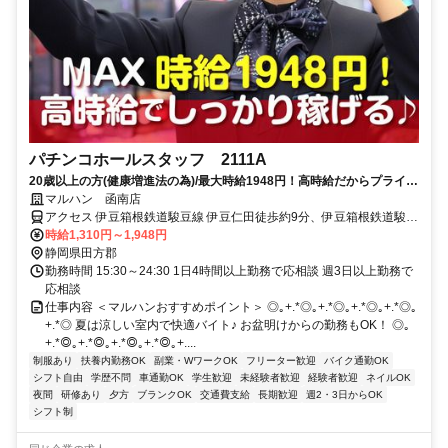
パチンコホールスタッフ 2111A
20歳以上の方(健康増進法の為)/最大時給1948円！高時給だからプライベ
ートを優先してもしっかり稼げる！ミニボーナスも有【履歴書不要】
マルハン 函南店
アクセス 伊豆箱根鉄道駿豆線 伊豆仁田徒歩約9分、伊豆箱根鉄道駿豆
線 原木徒歩約15分 R136号沿い、蛇ヶ橋徒歩1分
時給1,310円～1,948円
静岡県田方郡
勤務時間 15:30～24:30 1日4時間以上勤務で応相談 週3日以上勤務で
応相談
仕事内容 ＜マルハンおすすめポイント＞ ◎｡+.*◎｡+.*◎｡+.*◎｡+.*◎｡
+.*◎ 夏は涼しい室内で快適バイト♪ お盆明けからの勤務もOK！ ◎｡
+.*◎｡+.*◎｡+.*◎｡+.*◎｡+....
制服あり
扶養内勤務OK
副業・WワークOK
フリーター歓迎
バイク通勤OK
シフト自由
学歴不問
車通勤OK
学生歓迎
未経験者歓迎
経験者歓迎
ネイルOK
夜間
研修あり
夕方
ブランクOK
交通費支給
長期歓迎
週2・3日からOK
シフト制