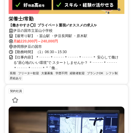
栄養士/常勤
【働きやすさ⭕️】プライベート重視✅️オススメの求人✨
伊豆の国市立韮山小学校
【最寄り駅】 ・韮山駅 ・伊豆長岡駅 ・原木駅
月給220,000円～240,000円
静岡県伊豆の国市
【勤務時間】 （1）06:30～15:30
【仕事内容】 ＊･･････＊･･････＊･･････＊･･････＊ 安心して働け
る“居心地のいい環境”で スタートしませんか？ ＊･･････＊･･････
＊･･････＊･･････＊ *「働...
長期
フリーター歓迎
大量募集
学歴不問
経験者歓迎
ブランクOK
シフト制
昇給あり
契約社員