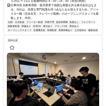
り20日 〜 21日 ⏰勤務時間⏰ 9：00～18：00（休憩1時間）
仕事内容 自動車買取・販売業界で強固な基盤を誇る株式会社はなま
る。当社は、高度な専門知識を持つあなたをお迎えするため、アジャ
スター職（完全在宅・テレワーク勤務）のオープニングスタッフを募
集します。外回...
主婦・主夫歓迎
フリーター歓迎
学歴不問
固定時間制
転勤なし
フルリモート
経験者歓迎
研修あり
在宅OK
賞与あり
ブランクOK
育休あり
オープニングスタッフ
交通費支給
長期歓迎
長期休暇あり
土日祝休み
服装自由
契約社員