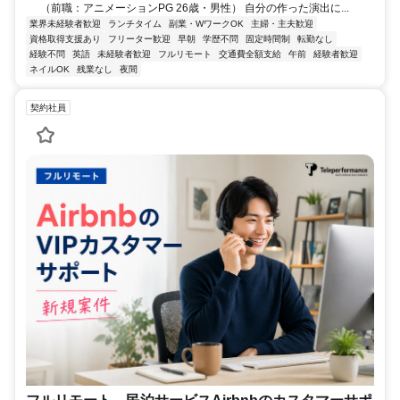
（前職：アニメーションPG 26歳・男性） 自分の作った演出に...
業界未経験者歓迎
ランチタイム
副業・WワークOK
主婦・主夫歓迎
資格取得支援あり
フリーター歓迎
早朝
学歴不問
固定時間制
転勤なし
経験不問
英語
未経験者歓迎
フルリモート
交通費全額支給
午前
経験者歓迎
ネイルOK
残業なし
夜間
契約社員