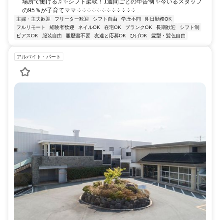
場所で働ける♫ ✨シフト柔軟！1週間ごとの申告制 ✨今いるスタッフ
の95％が子育てママ ༶ ༶ ༶ ༶ ༶ ༶ ༶ ༶ ༶ ༶ ༶ ༶...
主婦・主夫歓迎
フリーター歓迎
シフト自由
学歴不問
即日勤務OK
フルリモート
経験者歓迎
ネイルOK
在宅OK
ブランクOK
長期歓迎
シフト制
ピアスOK
服装自由
履歴書不要
友達と応募OK
ひげOK
髪型・髪色自由
アルバイト・パート