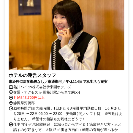
ホテルの運営スタッフ
未経験◎深夜勤務なし／車通勤可／年休114日で私生活も充実
熱川ハイツ/株式会社伊東園ホテルズ
交通・アクセス 伊豆熱川駅から車で約5分
月給243,700円以上
静岡県賀茂郡
勤務時間詳細 実働時間：1日あたり8時間 平均勤務日数：1ヶ月あた
り20日 〜 22日 06:00 〜 22:00（実働8時間／シフト制） ※夜勤はあ
りません。 希望休の相談もお気軽にどうぞ！ ...
仕事内容 ✅ 未経験歓迎：知識ゼロから学べる！温泉好きな方・人と
話すのが好きな方、大歓迎 ✅ 働き方自由：転勤の有無が選べるか