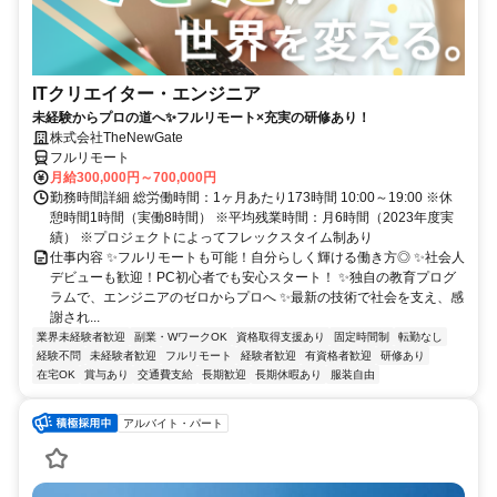
ITクリエイター・エンジニア
未経験からプロの道へ✨フルリモート×充実の研修あり！
株式会社TheNewGate
フルリモート
月給300,000円～700,000円
勤務時間詳細 総労働時間：1ヶ月あたり173時間 10:00～19:00 ※休
憩時間1時間（実働8時間） ※平均残業時間：月6時間（2023年度実
績） ※プロジェクトによってフレックスタイム制あり
仕事内容 ✨フルリモートも可能！自分らしく輝ける働き方◎ ✨社会人
デビューも歓迎！PC初心者でも安心スタート！ ✨独自の教育プログ
ラムで、エンジニアのゼロからプロへ ✨最新の技術で社会を支え、感
謝され...
業界未経験者歓迎
副業・WワークOK
資格取得支援あり
固定時間制
転勤なし
経験不問
未経験者歓迎
フルリモート
経験者歓迎
有資格者歓迎
研修あり
在宅OK
賞与あり
交通費支給
長期歓迎
長期休暇あり
服装自由
アルバイト・パート