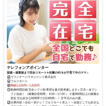
テレフォンアポインター
面接～就業後まで完全リモート✨先輩の95％が子育て中のママ♫
ヴァンテージマネジメント株式会社
フルリモート
時給1,226円～1,920円
勤務時間詳細 完全シフト制 希望を最大限考慮します♫ ⏰月～金でシ
フト自由！ （稼働目安時間： 9:00～17:00 ） ※週9時間以上の稼働を
想定 ⏰お好きな時間帯で1日3時間～！ ⏰平日のみの週...
仕事内容 ✨出社一切ナシ！フルリモート求人！ ✨全国どこでも好きな