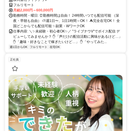
フルリモート
月給2,000円～600,000円
勤務時間・曜日: ⏰勤務時間は自由！ 24時間いつでも配信可能 （深
夜・早朝も自由） ⛅週1日〜、1日1時間～OK！ ⛺完全在宅OK！ 全
国どこからでも配信可能 ✨副業・WワークOK
仕事内容: ＼✨未経験・初心者OK✨／ "ライブナウV"でボイス配信 デ
ビューしてみませんか？ ✋「声だけの配信活動に興味があるけど…」
✋「趣味・好きなことで稼ぎたいけど…」 ✋「やってみた...
週1日からOK
フルリモート
在宅OK
正社員