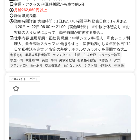
交通・アクセス 伊豆熱川駅から車で約5分
月給262,060円以上
静岡県賀茂郡
勤務時間詳細 実働時間：1日あたり8時間 平均勤務日数：1ヶ月あた
り20日 〜 22日 06:00 〜 21:00（実働8時間） ※中抜け休憩あり ※お
客様の入り状況によって、勤務時間が前後する場合...
仕事内容 雇用形態：正社員 職種：中華シェフ/料理人、和食シェフ/料
理人、飲食調理スタッフ ✅ 働きやすさ：深夜勤務なし＆年間休日114
日で私生活も充実 ✅ 安定の基盤：ホテルやカラオケを展開する大...
制服あり
業界未経験者歓迎
ランチタイム
主婦・主夫歓迎
フリーター歓迎
学歴不問
車通勤OK
英語
午前
経験者歓迎
有資格者歓迎
研修あり
夕方
ブランクOK
育休あり
交通費支給
まかないあり
シフト制
社割あり
中国語
アルバイト・パート