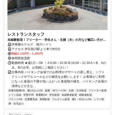
レストランスタッフ
未経験歓迎！フリーター・学生さん・主婦（夫）の方など幅広い方が活
躍中の職場です。
伊東園ホテルズ 熱川ハイツ
アクセス 伊豆熱川駅より車で約5分
時給1,100円～1,300円
静岡県賀茂郡
勤務時間 ★週1日～OK ！ A.6:00～10:30 B.16:00～21:30 A＋B、Aの
み、Bのみ等、お気軽にご相談ください！
仕事内容 バイキング会場でのお料理やデザートの差し替え、ソフト
ドリンクやアルコールなどの補充をお願いします！ お客様がご利用
になった食器の下膳や洗い上がった食器類の補充、バイキング会場の
清掃などが主な...
扶養内勤務OK
週1日からOK
副業・WワークOK
主婦・主夫歓迎
フリーター歓迎
シフト自由
学歴不問
車通勤OK
学生歓迎
未経験者歓迎
経験者歓迎
ブランクOK
交通費支給
長期歓迎
フルタイム歓迎
週2・3日からOK
シフト制
寮・社宅あり
アルバイト・パート