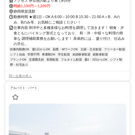
アクセス 伊豆熱川駅より車で約5分
時給1,100円～1,200円
静岡県賀茂郡
勤務時間 ★週1日～OK A.6:00～10:00 B.15:30～21:00 A＋B、Aの
み、Bのみ等、お気軽にご相談ください！
仕事内容 和洋中と多種多様なお料理を調理して頂きます！ 朝食・夕
食ともにバイキング形式となっており、 和・洋・中様々な料理の簡
単な 調理補助業務をお願いします！ 具体的には… 盛り付け、仕込み
の手伝...
扶養内勤務OK
週1日からOK
副業・WワークOK
主婦・主夫歓迎
フリーター歓迎
シフト自由
学歴不問
車通勤OK
学生歓迎
未経験者歓迎
経験者歓迎
ブランクOK
交通費支給
長期歓迎
フルタイム歓迎
週2・3日からOK
シフト制
寮・社宅あり
同じ企業の求人
アルバイト・パート