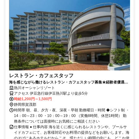
レストラン・カフェスタッフ
海を感じながら働けるレストラン・カフェスタッフ募集★経験者優遇・
未経験者歓迎
熱川オーシャンリゾート
アクセス 伊豆急行線伊豆熱川駅より徒歩5分
時給1,200円～1,500円
静岡県賀茂郡
時間帯 朝、昼、夕方・夜、深夜・早朝 勤務曜日・時間 ◆シフト制 ・
14：00～23：00 ・10：00～19：00 （実働8時間、休憩1時間） 勤
務条件については面接時にお気軽にご相談ください
仕事情報 ● 仕事内容 海を近くに感じられるレストランや、プールサ
イドカフェにて、お客様対応やお料理の提供などをお願いします。海
のそばにあるホテルだからこそ、慌ただしい時間の中にも、どこか伊