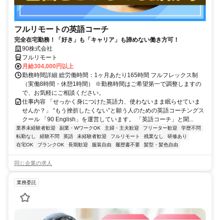
フルリモートの英語コーチ
完全在宅勤務！「好き」も「キャリア」も諦めない働き方可！
90株式会社
フルリモート
月給304,000円以上
勤務時間詳細 総労働時間：1ヶ月あたり165時間 フルフレックス制
（実働8時間・休憩1時間） ※勤務時間はご希望第一で調整しますの
で、お気軽にご相談ください。
仕事内容 「せっかく身につけた英語力、使わないまま眠らせていま
せんか？」 “もう挫折したくない”と願う人のための英語コーチングス
クール 「90 English」を運営しています。 「英語コーチ」と聞...
業界未経験者歓迎
副業・WワークOK
主婦・主夫歓迎
フリーター歓迎
学歴不問
転勤なし
経験不問
英語
未経験者歓迎
フルリモート
残業なし
研修あり
在宅OK
ブランクOK
長期歓迎
服装自由
履歴書不要
髪型・髪色自由
同じ企業の求人
業務委託