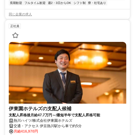
長期歓迎
フルタイム歓迎
週2・3日からOK
シフト制
寮・社宅あり
同じ企業の求人
正社員
伊東園ホテルズの支配人候補
支配人昇格後月給47.7万円～/最短半年で支配人昇格可能
熱川ハイツ/株式会社伊東園ホテルズ
交通・アクセス 伊豆熱川駅から車で約5分
月給416,970円