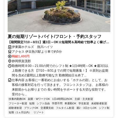
夏の短期リゾートバイト/フロント・予約スタッフ
【期間限定7/10～8/31】週3日～OK☆短期間＆高時給で効率よく稼げま
す♪
伊東園ホテルズ 熱川ハイツ
アクセス 伊豆熱川駅より車で約5分
時給1,400円
静岡県賀茂郡
勤務時間 8:00～21:00の間でのシフト制 ★1日4時間～OK ★週3日以
上勤務できる方 【7/10～8/31までの間で短期募集！】 ※原則お盆期
間を含め2週間以上勤務可能な方 勤務開始日＆終了...
仕事内容 お客様に一番初めにお会いする「ホテルの顔」として、お
客様の接客対応を行って頂きます。 フロントスタッフは、 お客様の
来館前からお帰りまでの 長い時間をサポートする大切な役割です。
受付から...
扶養内勤務OK
副業・WワークOK
1日4時間以内OK
主婦・主夫歓迎
フリーター歓迎
短期
シフト自由
学歴不問
車通勤OK
学生歓迎
未経験者歓迎
経験者歓迎
ブランクOK
交通費支給
フルタイム歓迎
週2・3日からOK
シフト制
短期（1ヵ月以内）
リゾート