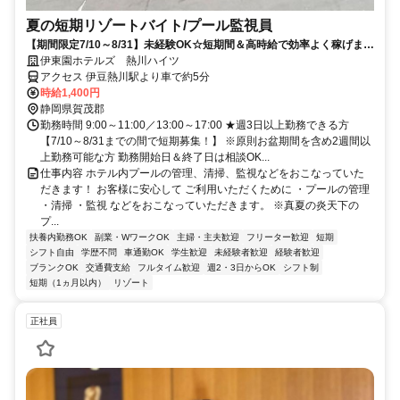
夏の短期リゾートバイト/プール監視員
【期間限定7/10～8/31】未経験OK☆短期間＆高時給で効率よく稼げます
♪
伊東園ホテルズ 熱川ハイツ
アクセス 伊豆熱川駅より車で約5分
時給1,400円
静岡県賀茂郡
勤務時間 9:00～11:00／13:00～17:00 ★週3日以上勤務できる方
【7/10～8/31までの間で短期募集！】 ※原則お盆期間を含め2週間以
上勤務可能な方 勤務開始日＆終了日は相談OK...
仕事内容 ホテル内プールの管理、清掃、監視などをおこなっていた
だきます！ お客様に安心して ご利用いただくために ・プールの管理
・清掃 ・監視 などをおこなっていただきます。 ※真夏の炎天下の
プ...
扶養内勤務OK
副業・WワークOK
主婦・主夫歓迎
フリーター歓迎
短期
シフト自由
学歴不問
車通勤OK
学生歓迎
未経験者歓迎
経験者歓迎
ブランクOK
交通費支給
フルタイム歓迎
週2・3日からOK
シフト制
短期（1ヵ月以内）
リゾート
正社員