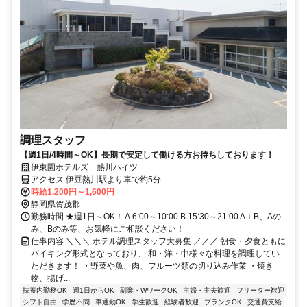
調理スタッフ
【週1日/4時間～OK】長期で安定して働ける方お待ちしております！
伊東園ホテルズ 熱川ハイツ
アクセス 伊豆熱川駅より車で約5分
時給1,200円～1,600円
静岡県賀茂郡
勤務時間 ★週1日～OK！ A.6:00～10:00 B.15:30～21:00 A＋B、Aの
み、Bのみ等、お気軽にご相談ください！
仕事内容 ＼＼＼ ホテル調理スタッフ大募集 ／／／ 朝食・夕食ともに
バイキング形式となっており、 和・洋・中様々な料理を調理してい
ただきます！ ・野菜や魚、肉、フルーツ類の切り込み作業 ・焼き
物、揚げ...
扶養内勤務OK
週1日からOK
副業・WワークOK
主婦・主夫歓迎
フリーター歓迎
シフト自由
学歴不問
車通勤OK
学生歓迎
経験者歓迎
ブランクOK
交通費支給