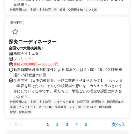
豆熱川ら...
社員登用あり
主婦・主夫歓迎
学生歓迎
交通費支給
シフト制
業務委託
探究コーディネーター
全国での大規模募集！
株式会社ミエタ
フルリモート
月給200,000円～500,000円
勤務時間詳細 ※対応案件による 基本的には 9：00～18：00 目安 ※
週2～5日程度の出勤
仕事内容 【日本の教育を、一緒に前進させませんか？】 「もっと良
い教育を届けたい」 そんな学校現場の想いを、カリキュラムという
形にしていく仕事です。 私たちは、学校ごとの理念や課題に向き合
いながら...
社員登用あり
主婦・主夫歓迎
フリーター歓迎
学歴不問
車通勤OK
即日勤務OK
英語
フルリモート
ネイルOK
長期歓迎
シフト制
ピアスOK
服装自由
髪型・髪色自由
前へ
次へ
1
2
3
4
5