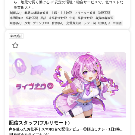
ら、地元で長く働ける ✅ 安定の環境：独自サービスで、低コストな
事業拡大と...
制服あり
業界未経験者歓迎
主婦・主夫歓迎
フリーター歓迎
学歴不問
車通勤OK
経験不問
英語
未経験者歓迎
午前
経験者歓迎
有資格者歓迎
研修あり
夕方
ブランクOK
育休あり
交通費支給
シフト制
社割あり
中国語
業務委託
配信スタッフ(フルリモート)
声を使ったお仕事｜スマホ1台で配信デビュー◎顔出しナシ・1日1時間
～OK♪
株式会社ライブナウV