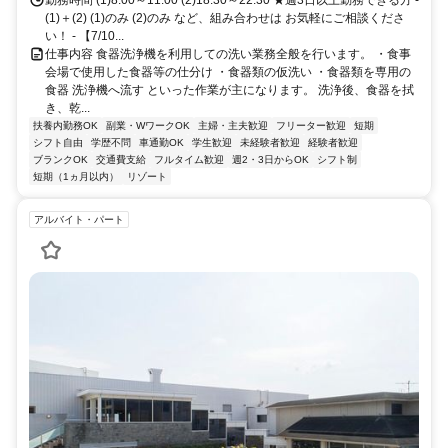
勤務時間 (1)8:00～11:00 (2)18:30～22:30 ★週3日以上勤務できる方 -
(1)＋(2) (1)のみ (2)のみ など、組み合わせは お気軽にご相談くださ
い！ - 【7/10...
仕事内容 食器洗浄機を利用しての洗い業務全般を行います。 ・食事
会場で使用した食器等の仕分け ・食器類の仮洗い ・食器類を専用の
食器 洗浄機へ流す といった作業が主になります。 洗浄後、食器を拭
き、乾...
扶養内勤務OK
副業・WワークOK
主婦・主夫歓迎
フリーター歓迎
短期
シフト自由
学歴不問
車通勤OK
学生歓迎
未経験者歓迎
経験者歓迎
ブランクOK
交通費支給
フルタイム歓迎
週2・3日からOK
シフト制
短期（1ヵ月以内）
リゾート
アルバイト・パート