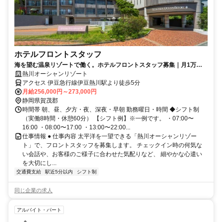
ホテルフロントスタッフ
海を望む温泉リゾートで働く。ホテルフロントスタッフ募集｜月1万
5000円の社宅あり
熱川オーシャンリゾート
アクセス 伊豆急行線伊豆熱川駅より徒歩5分
月給256,000円～273,000円
静岡県賀茂郡
時間帯 朝、昼、夕方・夜、深夜・早朝 勤務曜日・時間 ◆シフト制
（実働8時間・休憩60分） 【シフト例】※一例です。 ・07:00〜
16:00 ・08:00〜17:00 ・13:00〜22:00...
仕事情報 ● 仕事内容 太平洋を一望できる「熱川オーシャンリゾー
ト」で、フロントスタッフを募集します。 チェックイン時の何気な
い会話や、お客様のご様子に合わせた気配りなど、 細やかな心遣い
を大切にし...
交通費支給
駅近5分以内
シフト制
同じ企業の求人
アルバイト・パート