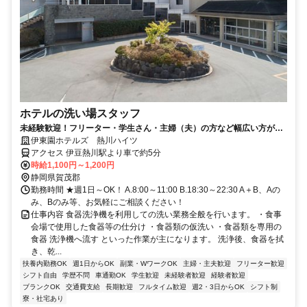
ホテルの洗い場スタッフ
未経験歓迎！フリーター・学生さん・主婦（夫）の方など幅広い方が活
躍中の職場です。
伊東園ホテルズ 熱川ハイツ
アクセス 伊豆熱川駅より車で約5分
時給1,100円～1,200円
静岡県賀茂郡
勤務時間 ★週1日～OK！ A.8:00～11:00 B.18:30～22:30 A＋B、Aの
み、Bのみ等、お気軽にご相談ください！
仕事内容 食器洗浄機を利用しての洗い業務全般を行います。 ・食事
会場で使用した食器等の仕分け ・食器類の仮洗い ・食器類を専用の
食器 洗浄機へ流す といった作業が主になります。 洗浄後、食器を拭
き、乾...
扶養内勤務OK
週1日からOK
副業・WワークOK
主婦・主夫歓迎
フリーター歓迎
シフト自由
学歴不問
車通勤OK
学生歓迎
未経験者歓迎
経験者歓迎
ブランクOK
交通費支給
長期歓迎
フルタイム歓迎
週2・3日からOK
シフト制
寮・社宅あり