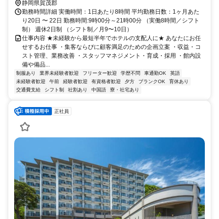
静岡県賀茂郡
勤務時間詳細 実働時間：1日あたり8時間 平均勤務日数：1ヶ月あた
り20日 〜 22日 勤務時間:9時00分～21時00分 （実働8時間／シフト
制） 週休2日制 （シフト制／月9〜10日）
仕事内容 ★未経験から最短半年でホテルの支配人に★ あなたにお任
せするお仕事 ・集客ならびに顧客満足のための企画立案 ・収益・コ
スト管理、業務改善 ・スタッフマネジメント・育成・採用 ・館内設
備や備品...
制服あり
業界未経験者歓迎
フリーター歓迎
学歴不問
車通勤OK
英語
未経験者歓迎
午前
経験者歓迎
有資格者歓迎
夕方
ブランクOK
育休あり
交通費支給
シフト制
社割あり
中国語
寮・社宅あり
正社員