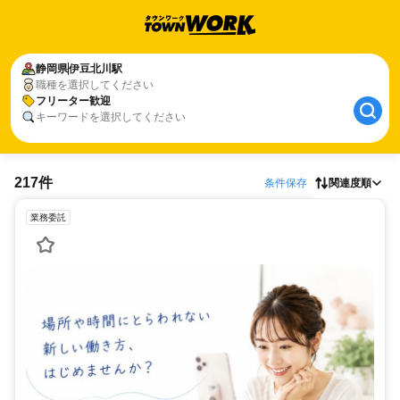
静岡県
伊豆北川駅
職種を選択してください
フリーター歓迎
キーワードを選択してください
217件
条件保存
関連度順
業務委託