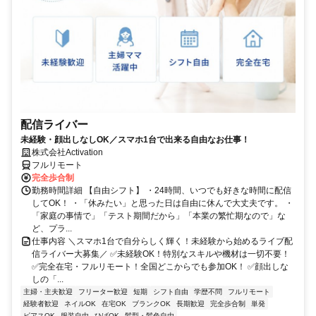
配信ライバー
未経験・顔出しなしOK／スマホ1台で出来る自由なお仕事！
株式会社Activation
フルリモート
完全歩合制
勤務時間詳細 【自由シフト】 ・24時間、いつでも好きな時間に配信
してOK！ ・「休みたい」と思った日は自由に休んで大丈夫です。 ・
「家庭の事情で」「テスト期間だから」「本業の繁忙期なので」な
ど、プラ...
仕事内容 ＼スマホ1台で自分らしく輝く！未経験から始めるライブ配
信ライバー大募集／ ✅未経験OK！特別なスキルや機材は一切不要！
✅完全在宅・フルリモート！全国どこからでも参加OK！ ✅顔出しな
しの「...
主婦・主夫歓迎
フリーター歓迎
短期
シフト自由
学歴不問
フルリモート
経験者歓迎
ネイルOK
在宅OK
ブランクOK
長期歓迎
完全歩合制
単発
ピアスOK
服装自由
ひげOK
髪型・髪色自由