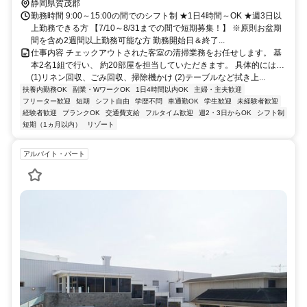
静岡県賀茂郡
勤務時間 9:00～15:00の間でのシフト制 ★1日4時間～OK ★週3日以
上勤務できる方 【7/10～8/31までの間で短期募集！】 ※原則お盆期
間を含め2週間以上勤務可能な方 勤務開始日＆終了...
仕事内容 チェックアウトされた客室の清掃業務をお任せします。 基
本2名1組で行い、 約20部屋を担当していただきます。 具体的には…
(1)リネン回収、ごみ回収、掃除機かけ (2)テーブルなど拭き上...
扶養内勤務OK
副業・WワークOK
1日4時間以内OK
主婦・主夫歓迎
フリーター歓迎
短期
シフト自由
学歴不問
車通勤OK
学生歓迎
未経験者歓迎
経験者歓迎
ブランクOK
交通費支給
フルタイム歓迎
週2・3日からOK
シフト制
短期（1ヵ月以内）
リゾート
アルバイト・パート