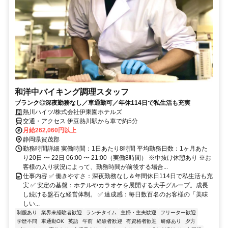
和洋中バイキング調理スタッフ
ブランク◎深夜勤務なし／車通勤可／年休114日で私生活も充実
熱川ハイツ/株式会社伊東園ホテルズ
交通・アクセス 伊豆熱川駅から車で約5分
月給262,060円以上
静岡県賀茂郡
勤務時間詳細 実働時間：1日あたり8時間 平均勤務日数：1ヶ月あた
り20日 〜 22日 06:00 〜 21:00（実働8時間） ※中抜け休憩あり ※お
客様の入り状況によって、勤務時間が前後する場合...
仕事内容 ✅ 働きやすさ：深夜勤務なし＆年間休日114日で私生活も充
実 ✅ 安定の基盤：ホテルやカラオケを展開する大手グループ。成長
し続ける盤石な経営体制。 ✅ 達成感：毎日数百名のお客様の「美味
しい...
制服あり
業界未経験者歓迎
ランチタイム
主婦・主夫歓迎
フリーター歓迎
学歴不問
車通勤OK
英語
午前
経験者歓迎
有資格者歓迎
研修あり
夕方