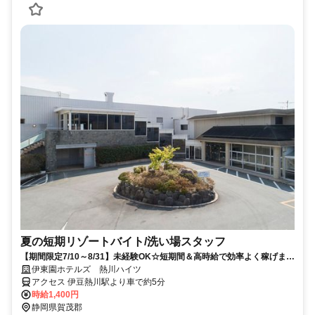
夏の短期リゾートバイト/洗い場スタッフ
【期間限定7/10～8/31】未経験OK☆短期間＆高時給で効率よく稼げます
♪
伊東園ホテルズ 熱川ハイツ
アクセス 伊豆熱川駅より車で約5分
時給1,400円
静岡県賀茂郡