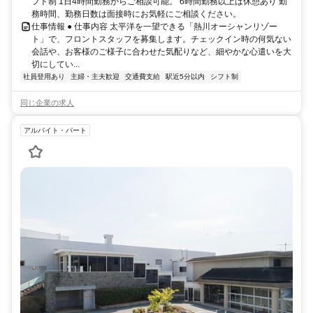
フト制 1日4時間勤務からご相談可能。 6時間勤務以上は休憩あり 勤
務時間、勤務日数は面接時にお気軽にご相談ください。
仕事情報 ● 仕事内容 太平洋を一望できる「熱川オーシャンリゾー
ト」で、フロントスタッフを募集します。チェックイン時の何気ない
会話や、お客様のご様子に合わせた気配りなど、細やかな心遣いを大
切にしてい...
社員登用あり
主婦・主夫歓迎
交通費支給
駅近5分以内
シフト制
同じ企業の求人
アルバイト・パート