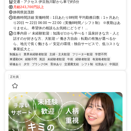
交通・アクセス 伊豆熱川駅から車で約5分
月給243,700円以上
静岡県賀茂郡
勤務時間詳細 実働時間：1日あたり8時間 平均勤務日数：1ヶ月あた
り20日 〜 22日 06:00 〜 22:00（実働8時間／シフト制） ※夜勤はあ
りません。 希望休の相談もお気軽にどうぞ！ ...
仕事内容 ✅ 未経験歓迎：知識ゼロから学べる！温泉好きな方・人と
話すのが好きな方、大歓迎 ✅ 働き方自由：転勤の有無が選べるか
ら、地元で長く働ける ✅ 安定の環境：独自サービスで、低コストな
事業拡大と...
制服あり
業界未経験者歓迎
主婦・主夫歓迎
フリーター歓迎
学歴不問
車通勤OK
経験不問
英語
未経験者歓迎
午前
経験者歓迎
有資格者歓迎
研修あり
夕方
ブランクOK
育休あり
交通費支給
シフト制
社割あり
中国語
正社員