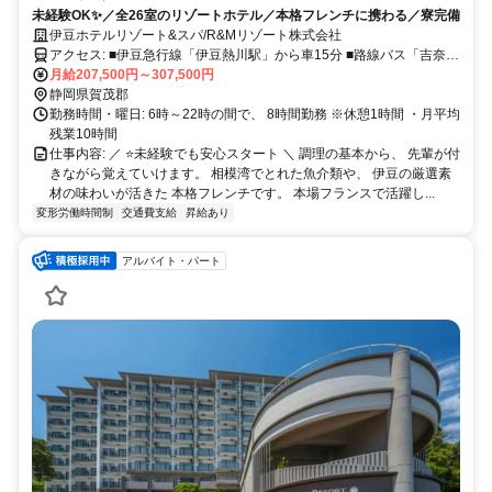
未経験OK✨／全26室のリゾートホテル／本格フレンチに携わる／寮完備
伊豆ホテルリゾート&スパ/R&Mリゾート株式会社
アクセス: ■伊豆急行線「伊豆熱川駅」から車15分 ■路線バス「吉奈温
泉口」から徒歩15分 ・マイカー通勤ＯＫ ・バイク通勤ＯＫ ・無料駐
月給207,500円～307,500円
車場あり
静岡県賀茂郡
勤務時間・曜日: 6時～22時の間で、 8時間勤務 ※休憩1時間 ・月平均
残業10時間
仕事内容: ／ ⭐未経験でも安心スタート ＼ 調理の基本から、 先輩が付
きながら覚えていけます。 相模湾でとれた魚介類や、 伊豆の厳選素
材の味わいが活きた 本格フレンチです。 本場フランスで活躍し...
変形労働時間制
交通費支給
昇給あり
アルバイト・パート