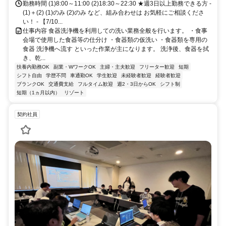
勤務時間 (1)8:00～11:00 (2)18:30～22:30 ★週3日以上勤務できる方 -
(1)＋(2) (1)のみ (2)のみ など、組み合わせは お気軽にご相談くださ
い！ - 【7/10...
仕事内容 食器洗浄機を利用しての洗い業務全般を行います。 ・食事
会場で使用した食器等の仕分け ・食器類の仮洗い ・食器類を専用の
食器 洗浄機へ流す といった作業が主になります。 洗浄後、食器を拭
き、乾...
扶養内勤務OK
副業・WワークOK
主婦・主夫歓迎
フリーター歓迎
短期
シフト自由
学歴不問
車通勤OK
学生歓迎
未経験者歓迎
経験者歓迎
ブランクOK
交通費支給
フルタイム歓迎
週2・3日からOK
シフト制
短期（1ヵ月以内）
リゾート
契約社員