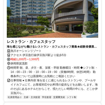
レストラン・カフェスタッフ
海を感じながら働けるレストラン・カフェスタッフ募集★経験者優遇・
未経験者歓迎
熱川オーシャンリゾート
アクセス 伊豆急行線伊豆熱川駅より徒歩5分
時給1,200円～1,500円
静岡県賀茂郡
時間帯 朝、昼、夕方・夜、深夜・早朝 勤務曜日・時間 ◆シフト制 ・
14：00～23：00 ・10：00～19：00 （実働8時間、休憩1時間） 勤
務条件については面接時にお気軽にご相談ください
仕事情報 ● 仕事内容 海を近くに感じられるレストランや、プールサ
イドカフェにて、お客様対応やお料理の提供などをお願いします。海
のそばにあるホテルだからこそ、慌ただしい時間の中にも、どこか伊
豆熱川ら...
社員登用あり
主婦・主夫歓迎
学生歓迎
交通費支給
シフト制