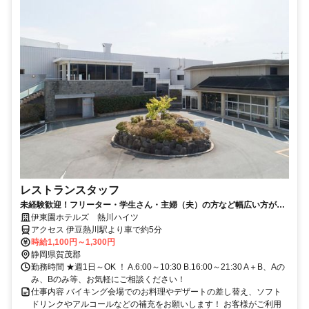
レストランスタッフ
未経験歓迎！フリーター・学生さん・主婦（夫）の方など幅広い方が活
躍中の職場です。
伊東園ホテルズ 熱川ハイツ
アクセス 伊豆熱川駅より車で約5分
時給1,100円～1,300円
静岡県賀茂郡
勤務時間 ★週1日～OK ！ A.6:00～10:30 B.16:00～21:30 A＋B、Aの
み、Bのみ等、お気軽にご相談ください！
仕事内容 バイキング会場でのお料理やデザートの差し替え、ソフト
ドリンクやアルコールなどの補充をお願いします！ お客様がご利用