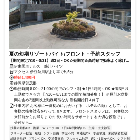
夏の短期リゾートバイト/フロント・予約スタッフ
【期間限定7/10～8/31】週3日～OK☆短期間＆高時給で効率よく稼げま
す♪
伊東園ホテルズ 熱川ハイツ
アクセス 伊豆熱川駅より車で約5分
時給1,400円
静岡県賀茂郡
勤務時間 8:00～21:00の間でのシフト制 ★1日4時間～OK ★週3日以
上勤務できる方 【7/10～8/31までの間で短期募集！】 ※原則お盆期
間を含め2週間以上勤務可能な方 勤務開始日＆終了...
仕事内容 お客様に一番初めにお会いする「ホテルの顔」として、お
客様の接客対応を行って頂きます。 フロントスタッフは、 お客様の
来館前からお帰りまでの 長い時間をサポートする大切な役割です。
受付から...
扶養内勤務OK
副業・WワークOK
1日4時間以内OK
主婦・主夫歓迎
フリーター歓迎
短期
シフト自由
学歴不問
車通勤OK
学生歓迎
未経験者歓迎
経験者歓迎
ブランクOK
交通費支給
フルタイム歓迎
週2・3日からOK
シフト制