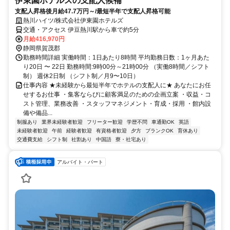
伊東園ホテルズの支配人候補
支配人昇格後月給47.7万円～/最短半年で支配人昇格可能
熱川ハイツ/株式会社伊東園ホテルズ
交通・アクセス 伊豆熱川駅から車で約5分
月給416,970円
静岡県賀茂郡
勤務時間詳細 実働時間：1日あたり8時間 平均勤務日数：1ヶ月あた
り20日 〜 22日 勤務時間:9時00分～21時00分 （実働8時間／シフト
制） 週休2日制 （シフト制／月9〜10日）
仕事内容 ★未経験から最短半年でホテルの支配人に★ あなたにお任
せするお仕事 ・集客ならびに顧客満足のための企画立案 ・収益・コ
スト管理、業務改善 ・スタッフマネジメント・育成・採用 ・館内設
備や備品...
制服あり
業界未経験者歓迎
フリーター歓迎
学歴不問
車通勤OK
英語
未経験者歓迎
午前
経験者歓迎
有資格者歓迎
夕方
ブランクOK
育休あり
交通費支給
シフト制
社割あり
中国語
寮・社宅あり
アルバイト・パート