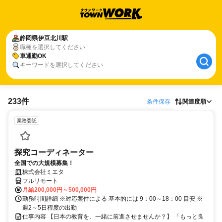
静岡県
伊豆北川駅
職種を選択してください
車通勤OK
キーワードを選択してください
233件
条件保存
関連度順
業務委託
探究コーディネーター
全国での大規模募集！
株式会社ミエタ
フルリモート
月給200,000円～500,000円
勤務時間詳細 ※対応案件による 基本的には 9：00～18：00 目安 ※
週2～5日程度の出勤
仕事内容 【日本の教育を、一緒に前進させませんか？】 「もっと良