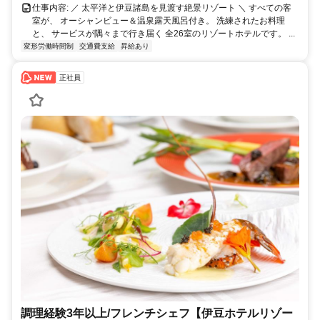
仕事内容: ／ 太平洋と伊豆諸島を見渡す絶景リゾート ＼ すべての客
室が、 オーシャンビュー＆温泉露天風呂付き。 洗練されたお料理
と、 サービスが隅々まで行き届く 全26室のリゾートホテルです。 ...
変形労働時間制
交通費支給
昇給あり
正社員
調理経験3年以上/フレンチシェフ【伊豆ホテルリゾー