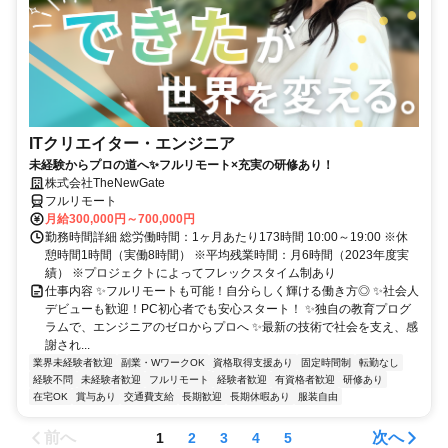
ITクリエイター・エンジニア
未経験からプロの道へ✨フルリモート×充実の研修あり！
株式会社TheNewGate
フルリモート
月給300,000円～700,000円
勤務時間詳細 総労働時間：1ヶ月あたり173時間 10:00～19:00 ※休
憩時間1時間（実働8時間） ※平均残業時間：月6時間（2023年度実
績） ※プロジェクトによってフレックスタイム制あり
仕事内容 ✨フルリモートも可能！自分らしく輝ける働き方◎ ✨社会人
デビューも歓迎！PC初心者でも安心スタート！ ✨独自の教育プログ
ラムで、エンジニアのゼロからプロへ ✨最新の技術で社会を支え、感
謝され...
業界未経験者歓迎
副業・WワークOK
資格取得支援あり
固定時間制
転勤なし
経験不問
未経験者歓迎
フルリモート
経験者歓迎
有資格者歓迎
研修あり
在宅OK
賞与あり
交通費支給
長期歓迎
長期休暇あり
服装自由
前へ
次へ
1
2
3
4
5