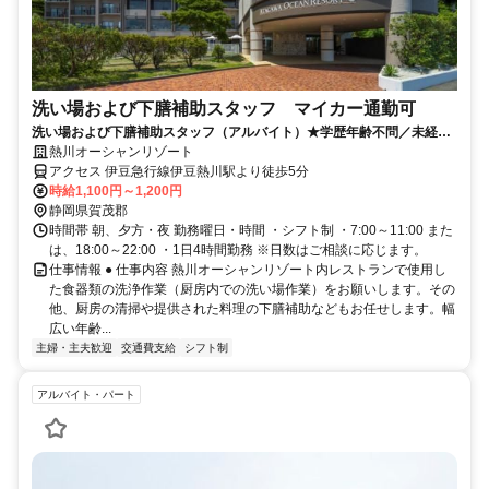
洗い場および下膳補助スタッフ マイカー通勤可
洗い場および下膳補助スタッフ（アルバイト）★学歴年齢不問／未経験
歓迎／幅広い年代が活躍中
熱川オーシャンリゾート
アクセス 伊豆急行線伊豆熱川駅より徒歩5分
時給1,100円～1,200円
静岡県賀茂郡
時間帯 朝、夕方・夜 勤務曜日・時間 ・シフト制 ・7:00～11:00 また
は、18:00～22:00 ・1日4時間勤務 ※日数はご相談に応じます。
仕事情報 ● 仕事内容 熱川オーシャンリゾート内レストランで使用し
た食器類の洗浄作業（厨房内での洗い場作業）をお願いします。その
他、厨房の清掃や提供された料理の下膳補助などもお任せします。幅
広い年齢...
主婦・主夫歓迎
交通費支給
シフト制
アルバイト・パート