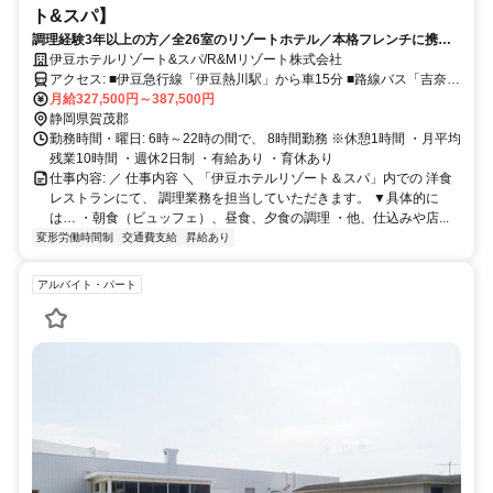
ト&スパ】
調理経験3年以上の方／全26室のリゾートホテル／本格フレンチに携わ
る／寮完備
伊豆ホテルリゾート&スパ/R&Mリゾート株式会社
アクセス: ■伊豆急行線「伊豆熱川駅」から車15分 ■路線バス「吉奈温
泉口」から徒歩15分 ・マイカー通勤ＯＫ ・バイク通勤ＯＫ ・無料駐
月給327,500円～387,500円
車場あり
静岡県賀茂郡
勤務時間・曜日: 6時～22時の間で、 8時間勤務 ※休憩1時間 ・月平均
残業10時間 ・週休2日制 ・有給あり ・育休あり
仕事内容: ／ 仕事内容 ＼ 「伊豆ホテルリゾート＆スパ」内での 洋食
レストランにて、 調理業務を担当していただきます。 ▼具体的に
は… ・朝食（ビュッフェ）、昼食、夕食の調理 ・他、仕込みや店...
変形労働時間制
交通費支給
昇給あり
アルバイト・パート