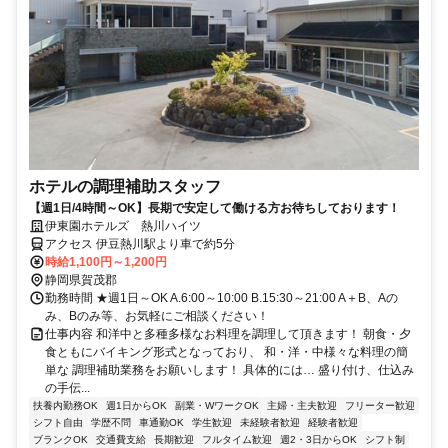
ホテルの調理補助スタッフ
【週1日/4時間～OK】長期で安定して働ける方お待ちしております！
伊東園ホテルズ 熱川ハイツ
アクセス 伊豆熱川駅より車で約5分
時給1,100円～1,200円
静岡県賀茂郡
勤務時間 ★週1日～OK A.6:00～10:00 B.15:30～21:00 A＋B、Aの
み、Bのみ等、お気軽にご相談ください！
仕事内容 和洋中と多種多様なお料理を調理して頂きます！ 朝食・夕
食ともにバイキング形式となっており、 和・洋・中様々な料理の簡
単な 調理補助業務をお願いします！ 具体的には… 盛り付け、仕込み
の手伝...
扶養内勤務OK
週1日からOK
副業・WワークOK
主婦・主夫歓迎
フリーター歓迎
シフト自由
学歴不問
車通勤OK
学生歓迎
未経験者歓迎
経験者歓迎
ブランクOK
交通費支給
長期歓迎
フルタイム歓迎
週2・3日からOK
シフト制