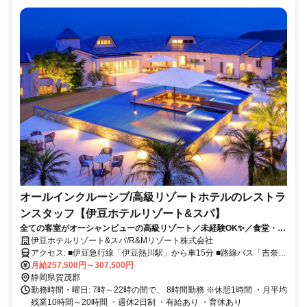
オールインクルーシブ/高級リゾートホテルのレストラ
ンスタッフ【伊豆ホテルリゾート&スパ】
全ての客室がオーシャンビューの高級リゾート／未経験OK✨／食堂・社
員寮あり◎
伊豆ホテルリゾート&スパ/R&Mリゾート株式会社
アクセス: ■伊豆急行線「伊豆熱川駅」から車15分 ■路線バス「吉奈温
泉口」から徒歩15分 ・マイカー通勤ＯＫ ・バイク通勤ＯＫ ・無料駐
月給257,500円～307,500円
車場あり
静岡県賀茂郡
勤務時間・曜日: 7時～22時の間で、 8時間勤務 ※休憩1時間 ・月平均
残業10時間～20時間 ・週休2日制 ・有給あり ・育休あり