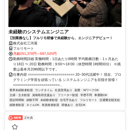
未経験のシステムエンジニア
【別業務なし】フルリモ研修で未経験から、エンジニアデビュー！
株式会社三河屋
フルリモート
月給251,370円～687,525円
勤務時間詳細 実働時間：1日あたり8時間 平均勤務日数：1ヶ月あた
り18日 〜 20日 勤務時間：9:00〜18:00（休憩時間 1時間00分） ※残
業は基本月20時間以下です。
仕事内容 ======================= 20−30代活躍中！ 現在、プロ
グラミング学習を頑張っている システムエンジニアを目指す皆様！
=======================...
業界未経験者歓迎
ランチタイム
社員登用あり
副業・WワークOK
主婦・主夫歓迎
資格取得支援あり
フリーター歓迎
学歴不問
車通勤OK
固定時間制
経験不問
未経験者歓迎
住宅手当あり
フルリモート
交通費全額支給
経験者歓迎
ネイルOK
有資格者歓迎
研修あり
在宅OK
正社員