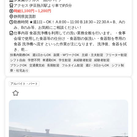
アクセス 伊豆熱川駅より車で約5分
時給1,100円～1,200円
静岡県賀茂郡
勤務時間 ★週1日～OK！ A.8:00～11:00 B.18:30～22:30 A＋B、Aの
み、Bのみ等、お気軽にご相談ください！
仕事内容 食器洗浄機を利用しての洗い業務全般を行います。 ・食事
会場で使用した食器等の仕分け ・食器類の仮洗い ・食器類を専用の
食器 洗浄機へ流す といった作業が主になります。 洗浄後、食器を拭
き、乾...
扶養内勤務OK
週1日からOK
副業・WワークOK
主婦・主夫歓迎
フリーター歓迎
シフト自由
学歴不問
車通勤OK
学生歓迎
未経験者歓迎
経験者歓迎
ブランクOK
交通費支給
長期歓迎
フルタイム歓迎
週2・3日からOK
シフト制
寮・社宅あり
アルバイト・パート