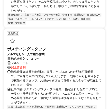
い教育を届けたい」 そんな学校現場の想いを、カリキュラムという
形にしていく仕事です。 私たちは、学校ごとの理念や課題に向き合
いながら...
社員登用あり
主婦・主夫歓迎
フリーター歓迎
学歴不問
車通勤OK
即日勤務OK
英語
フルリモート
ネイルOK
長期歓迎
シフト制
ピアスOK
服装自由
髪型・髪色自由
業務委託
ポスティングスタッフ
ノルマなし✨一人で屋外作業！
株式会社One arrow
フルリモート
完全歩合制
勤務時間詳細 勤務時間は、案件ごとに決められた配布可能時間内
で、ご自身で自由に設定していただけます。 朝早くからお昼過ぎま
で稼働するスタッフ、お昼から夕方まで稼働するスタッフが混在して
おります。 最低...
仕事内容 ポスティングスタッフ大募集。 指定された配布エリアに、
チラシ・冊子を配布するお仕事です。 マニュアルに沿って一人で進
める屋外作業のため、複雑な人間関係や接客ストレスなく取り組むこ
とができます...
主婦・主夫歓迎
バイク通勤OK
学歴不問
車通勤OK
フルリモート
研修あり