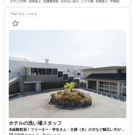
ブランクOK
育休あり
交通費支給
まかないあり
シフト制
社割あり
中国語
アルバイト・パート
ホテルの洗い場スタッフ
未経験歓迎！フリーター・学生さん・主婦（夫）の方など幅広い方が活
躍中の職場です。
伊東園ホテルズ 熱川ハイツ