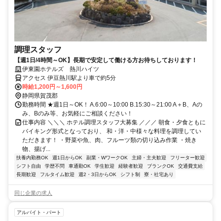
調理スタッフ
【週1日/4時間～OK】長期で安定して働ける方お待ちしております！
伊東園ホテルズ 熱川ハイツ
アクセス 伊豆熱川駅より車で約5分
時給1,200円～1,600円
静岡県賀茂郡
勤務時間 ★週1日～OK！ A.6:00～10:00 B.15:30～21:00 A＋B、Aの
み、Bのみ等、お気軽にご相談ください！
仕事内容 ＼＼＼ ホテル調理スタッフ大募集 ／／／ 朝食・夕食ともに
バイキング形式となっており、 和・洋・中様々な料理を調理してい
ただきます！ ・野菜や魚、肉、フルーツ類の切り込み作業 ・焼き
物、揚げ...
扶養内勤務OK
週1日からOK
副業・WワークOK
主婦・主夫歓迎
フリーター歓迎
シフト自由
学歴不問
車通勤OK
学生歓迎
経験者歓迎
ブランクOK
交通費支給
長期歓迎
フルタイム歓迎
週2・3日からOK
シフト制
寮・社宅あり
同じ企業の求人
アルバイト・パート