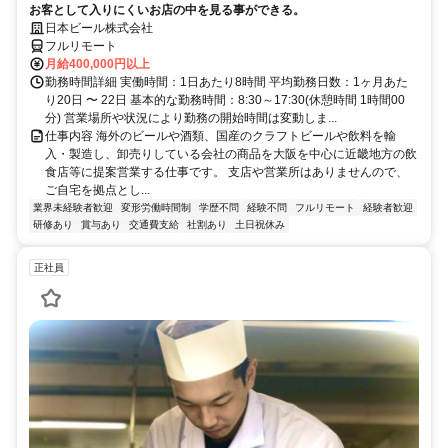
お客として入りにくいお店の中を見る事ができる。
日本ビール株式会社
フルリモート
月給400,000円以上
勤務時間詳細 実働時間：1日あたり8時間 平均勤務日数：1ヶ月あた
り20日 〜 22日 基本的な勤務時間：8:30～17:30(休憩時間 1時間00
分) 営業場所や状況により勤務の開始時間は変動しま...
仕事内容 海外のビールや酒類、国産のクラフトビールや飲料を輸
入・製造し、卸売りしている会社の商品を大阪を中心に近畿地方の飲
食店等に提案営業する仕事です。 支店や営業所はありませんので、
ご自宅を拠点とし...
業界未経験者歓迎
変形労働時間制
学歴不問
経験不問
フルリモート
経験者歓迎
研修あり
賞与あり
交通費支給
社割あり
土日祝休み
正社員