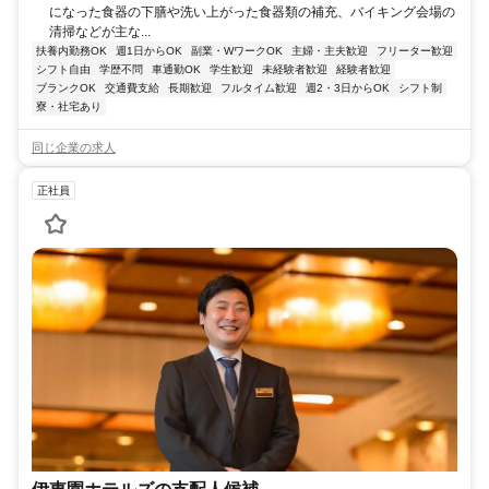
になった食器の下膳や洗い上がった食器類の補充、バイキング会場の
清掃などが主な...
扶養内勤務OK
週1日からOK
副業・WワークOK
主婦・主夫歓迎
フリーター歓迎
シフト自由
学歴不問
車通勤OK
学生歓迎
未経験者歓迎
経験者歓迎
ブランクOK
交通費支給
長期歓迎
フルタイム歓迎
週2・3日からOK
シフト制
寮・社宅あり
同じ企業の求人
正社員