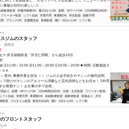
 秋に向けて全面改装し、 セルフサービス型店舗として リニューアルオー
い看板が目印の新しい ス...
未経験者歓迎
扶養内勤務OK
週1日からOK
副業・WワークOK
1日4時間以内OK
フリーター歓迎
シフト自由
学歴不問
車通勤OK
学生歓迎
経験不問
夜間
ブランクOK
交通費支給
長期歓迎
週2・3日からOK
シフト制
ート
ネスジムのスタッフ
ess 函南店
円
セス 伊豆箱根鉄道「伊豆仁田駅」から徒歩10分
郡
Ⓐ11:00～15:00 Ⓑ11:00～20:00 Ⓒ16:00～20:00 ▶時間･日数相談Ｏ
～ＯＫ
＜＜ 受付､事務作業を担当 ＞＞ ジムの入会手続きやマシンの操作説明、
ップ掛けやマシンのアルコール消毒など店内清掃などをお任せ！ 24h営
が夜勤ナシ！ お仕事の中で自然...
登用あり
副業・WワークOK
1日4時間以内OK
主婦・主夫歓迎
フリーター歓迎
シフト自由
学歴不問
車通勤OK
未経験者歓迎
経験者歓迎
研修あり
夕方
期歓迎
フルタイム歓迎
駅近5分以内
週2・3日からOK
シフト制
ート
でのフロントスタッフ
んなみ