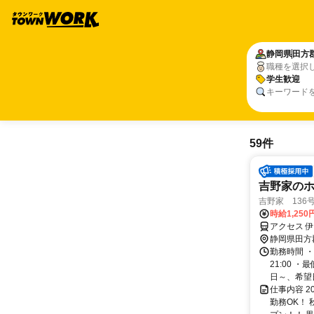
静岡県
田方
職種を選択
学生歓迎
キーワード
59件
吉野家のホ
吉野家 136
時給1,250
アクセス 
静岡県田方
勤務時間 ・
21:00 
日～、希望日
仕事内容 
勤務OK！