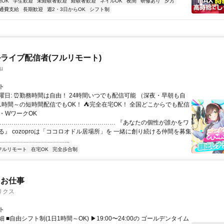
OK
学生歓迎
未経験者歓迎
経験者歓迎
ネイルOK
夜間
研修あり
夕方
通費支給
長期歓迎
週2・3日からOK
シフト制
ライブ配信者(フルリモート)
u
ト
曜日: ⏰勤務時間は自由！ 24時間いつでも配信可能 （深夜・早朝も自
日1時間～の短時間配信でもOK！ ⛺完全在宅OK！ 全国どこからでも配信
業・WワークOK
 …………………………………………………… 『あなたの個性が誰かをワ
る』 cozoproは「ココロオドル居場所」を 一緒に創り続ける仲間を募集
……………………………...
フルリモート
在宅OK
完全歩合制
たお仕事
リクス
ト
 ■自由シフト制(1日1時間～OK) ▶19:00〜24:00の ゴールデンタイム