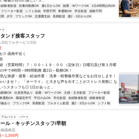
い看板が目印の新しい ス...
未経験者歓迎
扶養内勤務OK
週1日からOK
副業・WワークOK
1日4時間以内OK
フリーター歓迎
シフト自由
学歴不問
車通勤OK
学生歓迎
経験不問
夜間
夕方
ブランクOK
交通費支給
長期歓迎
週2・3日からOK
ート
スタンド接客スタッフ
SS(フルサービスSS)
円
セス 函南中近く
郡
細 （営業時間）７：００～１９：００ （定休日）日曜日及び第３月曜
間の中で4時間～8時間勤務 週2日～勤務OK！
元気な挨拶・接客・給油作業・ 洗車・軽整備作業などをお任せします！
ゃいませ！」 「オーライ」 と大きな声を出すことがストレス発散に な
うスタッフも◎ 1日があっと...
内勤務OK
社員登用あり
副業・WワークOK
主婦・主夫歓迎
フリーター歓迎
車通勤OK
職場見学可
平日のみOK
学生歓迎
未経験者歓迎
経験者歓迎
研修あり
ブランクOK
長期歓迎
フルタイム歓迎
週2・3日からOK
シフト制
アルバイト・パート
ール・キッチンスタッフ/早朝
号線函南店
円～1,350円