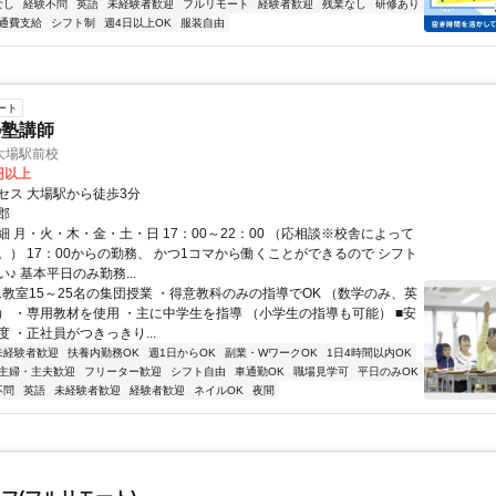
なし
経験不問
英語
未経験者歓迎
フルリモート
経験者歓迎
残業なし
研修あり
通費支給
シフト制
週4日以上OK
服装自由
ート
の塾講師
大場駅前校
0円以上
セス 大場駅から徒歩3分
郡
 月・火・木・金・土・日 17：00～22：00 （応相談※校舎によって
。） 17：00からの勤務、 かつ1コマから働くことができるので シフト
♪ 基本平日のみ勤務...
1教室15～25名の集団授業 ・得意教科のみの指導でOK （数学のみ、英
） ・専用教材を使用 ・主に中学生を指導 （小学生の指導も可能） ■安
 ・正社員がつきっきり...
未経験者歓迎
扶養内勤務OK
週1日からOK
副業・WワークOK
1日4時間以内OK
主婦・主夫歓迎
フリーター歓迎
シフト自由
車通勤OK
職場見学可
平日のみOK
不問
英語
未経験者歓迎
経験者歓迎
ネイルOK
夜間