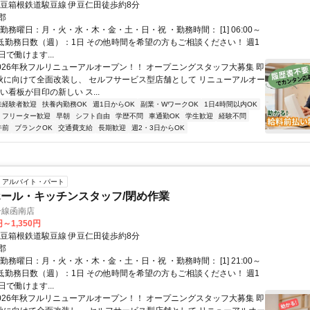
伊豆箱根鉄道駿豆線 伊豆仁田徒歩約8分
郡
勤務曜日：月・火・水・木・金・土・日・祝 ・勤務時間： [1] 06:00～
・最低勤務日数（週）：1日 その他時間を希望の方もご相談ください！ 週1
で働けます...
2026年秋フルリニューアルオープン！！ オープニングスタッフ大募集 即
 秋に向けて全面改装し、 セルフサービス型店舗として リニューアルオー
い看板が目印の新しい ス...
未経験者歓迎
扶養内勤務OK
週1日からOK
副業・WワークOK
1日4時間以内OK
フリーター歓迎
早朝
シフト自由
学歴不問
車通勤OK
学生歓迎
経験不問
午前
ブランクOK
交通費支給
長期歓迎
週2・3日からOK
アルバイト・パート
ール・キッチンスタッフ/閉め作業
号線函南店
円～1,350円
伊豆箱根鉄道駿豆線 伊豆仁田徒歩約8分
郡
勤務曜日：月・火・水・木・金・土・日・祝 ・勤務時間： [1] 21:00～
・最低勤務日数（週）：1日 その他時間を希望の方もご相談ください！ 週1
で働けます...
2026年秋フルリニューアルオープン！！ オープニングスタッフ大募集 即