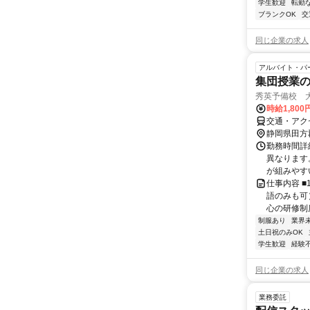
学生歓迎
転勤
ブランクOK
交
同じ企業の求人
アルバイト・パ
集団授業
秀英予備校 
時給1,80
交通・アク
静岡県田方
勤務時間詳細
異なります
が組みやすい
仕事内容 ■
語のみも可
心の研修制度
制服あり
業界
土日祝のみOK
学生歓迎
経験
同じ企業の求人
業務委託