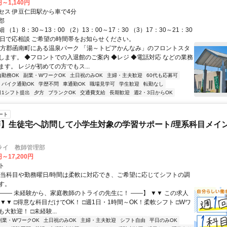
円～1,140円
セス 伊豆仁田駅から車で4分
郡
（1）8：30～13：00 （2）13：00～17：30 （3）17：30～21：30
4日で応相談 ご希望の時間帯をお知らせください。
田方郡函南町にある温泉パーク 「湯～トピアかんなみ」のフロントスタ
します。 ◆フロントでの入退館のご案内 ◆レジ ◆電話対応 などの業務
す。 レジが初めての方でもス...
内勤務OK
副業・WワークOK
土日祝のみOK
主婦・主夫歓迎
60代も応募可
バイク通勤OK
学歴不問
車通勤OK
職場見学可
学生歓迎
転勤なし
月1シフト提出
夕方
ブランクOK
交通費支給
長期歓迎
週2・3日からOK
ート
】生徒宅へ訪問して小学生対象の学習サポート/理系科目メイン
ライ 教師管理部
円～17,200円
ト
担当科目や勤務曜日/時間は柔軟に対応でき、ご希望に応じてシフトの調
す。
【―― 未経験から、家庭教師のトライの先生に！ ――】 ▼▼ この求人
！ ▼▼ □得意な科目だけでOK！ □週1日・1時間～OK！柔軟シフト □Wワ
大歓迎！ □未経験...
副業・WワークOK
土日祝のみOK
主婦・主夫歓迎
シフト自由
平日のみOK