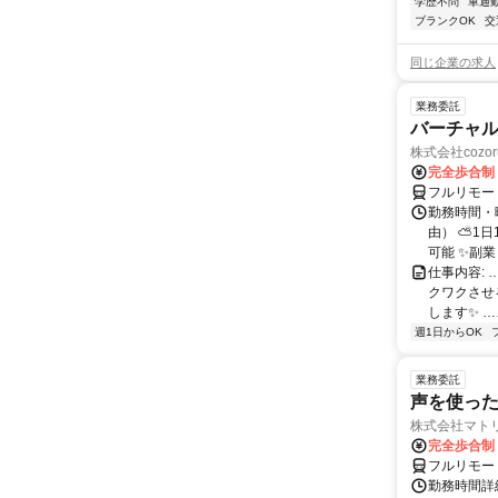
学歴不問
車通勤
ブランクOK
交
同じ企業の求人
業務委託
バーチャル
株式会社cozor
完全歩合制
フルリモー
勤務時間・
由） ⛅1
可能 ✨副
仕事内容:
クワクさせ
します✨ …
週1日からOK
業務委託
声を使っ
株式会社マト
完全歩合制
フルリモー
勤務時間詳細