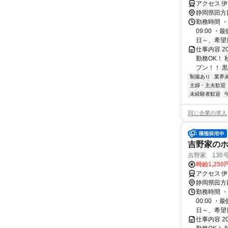
アクセス 
静岡県田方
勤務時間 ・
09:00 
日～、希望日
仕事内容 
勤務OK！
プン！！ 黒
制服あり
業界
主婦・主夫歓迎
未経験者歓迎
同じ企業の求人
吉野家のホ
吉野家 136
時給1,250
アクセス 
静岡県田方
勤務時間 ・
00:00 
日～、希望日
仕事内容 