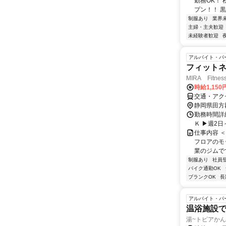
勤務OK！
プン！！ 黒
制服あり
業界
主婦・主夫歓迎
未経験者歓迎
アルバイト・パ
フィット
MIRA Fitn
時給1,150
交通・アク
静岡県田方
勤務時間詳細 
Ｋ ▶週2日
仕事内容 
フロアのモ
業のジムです
制服あり
社員
バイク通勤OK
ブランクOK
長
アルバイト・パ
温浴施設
湯~トピアか