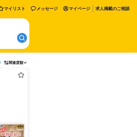
マイリスト
メッセージ
マイページ
求人掲載のご相談
存
関連度順