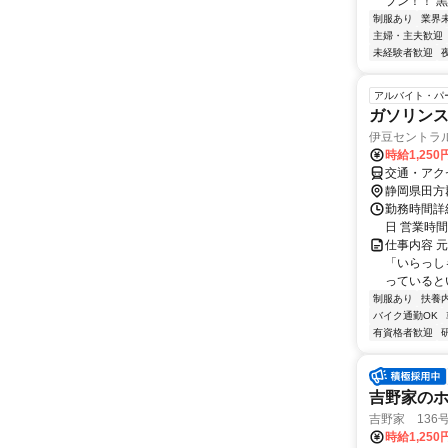
プン！！ 黒
制服あり
業界
主婦・主夫歓迎
未経験者歓迎
アルバイト・パ
ガソリン
伊豆セントラル
時給1,250
交通・アク
静岡県田方
勤務時間詳
日 営業時
仕事内容 
「いらっし
っているとい
制服あり
扶養
バイク通勤OK
有資格者歓迎
吉野家のホ
吉野家 136
時給1,250