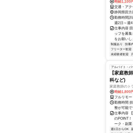
時給1,100
交通・アク
静岡県田方
勤務時間詳細 
週2日～週
仕事内容 
ッフを募集
をお願いしま
制服あり
扶養
フリーター歓迎
未経験者歓迎
アルバイト・パ
【家庭教師
科など)
家庭教師のト
時給1,800
フルリモー
勤務時間 
整が可能で
仕事内容 
のPOINT
ーク・副業も
週1日からOK