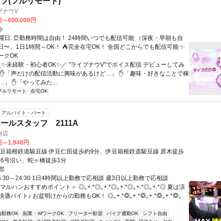
フ(フルリモート)
ブナウV
円～600,000円
ト
曜日: ⏰勤務時間は自由！ 24時間いつでも配信可能 （深夜・早朝も自
日〜、1日1時間～OK！ ⛺完全在宅OK！ 全国どこからでも配信可能 ✨
ークOK
＼✨未経験・初心者OK✨／ "ライブナウV"でボイス配信 デビューしてみ
 ✋「声だけの配信活動に興味があるけど…」 ✋「趣味・好きなことで稼
」 ✋「やってみた...
フルリモート
在宅OK
アルバイト・パート
ールスタッフ 2111A
南店
円～1,948円
伊豆箱根鉄道駿豆線 伊豆仁田徒歩約9分、伊豆箱根鉄道駿豆線 原木徒歩
136号沿い、蛇ヶ橋徒歩1分
郡
5:30～24:30 1日4時間以上勤務で応相談 週3日以上勤務で応相談
ルハンおすすめポイント＞ ◎｡+.*◎｡+.*◎｡+.*◎｡+.*◎｡+.*◎ 夏は涼
バイト♪ お盆明けからの勤務もOK！ ◎｡+.*◎｡+.*◎｡+.*◎｡+.*◎｡
内勤務OK
副業・WワークOK
フリーター歓迎
バイク通勤OK
シフト自由