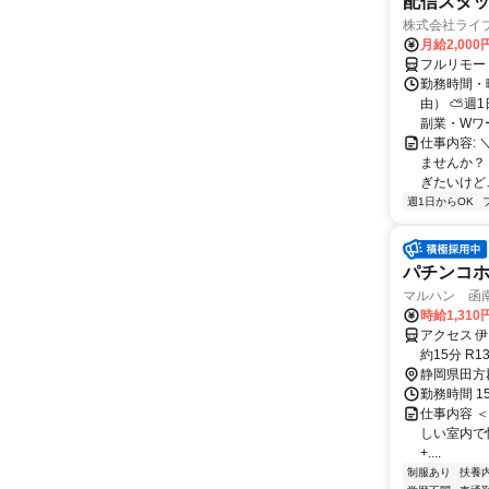
配信スタッ
株式会社ライ
月給2,000
フルリモー
勤務時間・
由） ⛅週1
副業・Wワ
仕事内容: 
ませんか？
ぎたいけど…
週1日からOK
パチンコホ
マルハン 函
時給1,310
アクセス 
約15分 R
静岡県田方
勤務時間 1
仕事内容 ＜マ
しい室内で快適
+....
制服あり
扶養