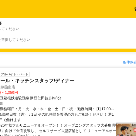
郡
してください
を選択してください
条件保
アルバイト・パート
ール・キッチンスタッフ/ディナー
号線函南店
円～1,350円
伊豆箱根鉄道駿豆線 伊豆仁田徒歩約8分
郡
勤務曜日：月・火・水・木・金・土・日・祝 ・勤務時間： [1] 17:00～
・最低勤務日数（週）：1日 その他時間を希望の方もご相談ください！ 週1
で働けます...
2026年秋フルリニューアルオープン！！ オープニングスタッフ大募集 即
 秋に向けて全面改装し、 セルフサービス型店舗として リニューアルオー