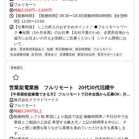
フルリモート
時給2,500円～2,600円
【勤務時間】 【勤務時間】09:30〜18:30(実働時間08時間) 【休憩時
間】12:00〜13:00
【仕事内容】 ＼この求人のおすすめポイント／ ◆フルリモートワー
ク ◆短期（3か月未満）のお仕事 【出社不要のため、企業所在地から
遠方にお住まいの方もお気軽にご応募ください】 システム開発にお
いて...
産休・育休取得実績あり
短期
即日勤務OK
固定時間制
フルリモート
社会保険完備
在宅OK
育休あり
交通費支給
駅近5分以内
育児サポートあり
業務委託
営業架電業務 フルリモート 20代30代活躍中
【中長期前提稼働できる方】 フルリモートで日本全国から応募OK♪ 月稼
働40時間で安定収入！
株式会社クラウドワークス
フルリモート
時給2,200円以上
勤務時間 シフト制 希望により面談で決定 稼働時間帯／平日日中で企
業様とご相談の上決定 希望する働き方／上記の時間帯を中心に、チ
ームと密に連携を取りながら業務を進めていただける方を募集しま
す。 ...