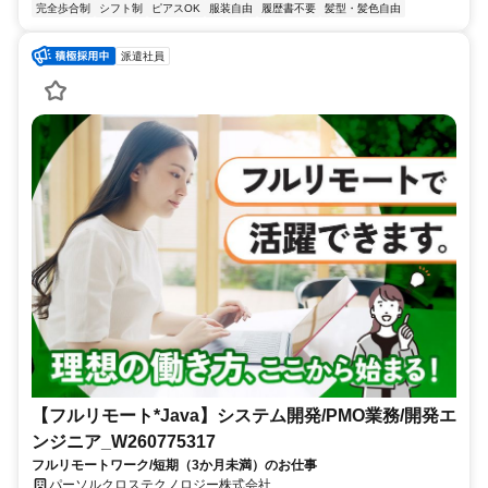
完全歩合制
シフト制
ピアスOK
服装自由
履歴書不要
髪型・髪色自由
派遣社員
【フルリモート*Java】システム開発/PMO業務/開発エ
ンジニア_W260775317
フルリモートワーク/短期（3か月未満）のお仕事
パーソルクロステクノロジー株式会社