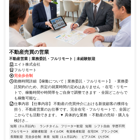
不動産売買の営業
不動産営業｜業務委託・フルリモート｜未経験歓迎
エイト株式会社
フルリモート
完全歩合制
勤務時間詳細 【稼働について｜業務委託・フルリモート】 ・業務委
託契約のため、所定の就業時間の定めはありません ・在宅・リモー
トで、稼働時間や時間帯をご自身で調整できます ・全国どこからで
も稼働可能な...
仕事内容 【仕事内容】 不動産の売買仲介における新規顧客の獲得を
担う、不動産営業のお仕事です。完全在宅・フルリモートで、全国ど
こからでも活動できます。 ▼ 具体的な業務 ・不動産の売却・購入を
検討さ...
短期（3ヵ月以内）
ランチタイム
フリーター歓迎
短期
シフト自由
学歴不問
フルリモート
経験者歓迎
ネイルOK
有資格者歓迎
在宅OK
ブランクOK
長期歓迎
完全歩合制
単発
短期（1ヵ月以内）
ピアスOK
ひげOK