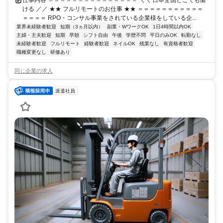
仕事内容 ＝＝＝＝＝＝＝＝＝＝＝＝＝＝＝ ＼＼ 日本全国どこでも働
ける ／／ ★★ フルリモートのお仕事 ★★ ＝＝＝＝＝＝＝＝＝＝＝
＝＝＝＝ RPO・コンサル事業をされている企業様をしている企...
業界未経験者歓迎
短期（3ヵ月以内）
副業・WワークOK
1日4時間以内OK
主婦・主夫歓迎
短期
早朝
シフト自由
午後
学歴不問
平日のみOK
転勤なし
未経験者歓迎
フルリモート
経験者歓迎
ネイルOK
残業なし
有資格者歓迎
職種変更なし
研修あり
同じ企業の求人
派遣社員