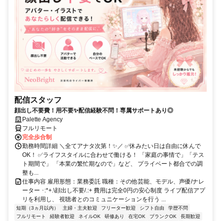
配信スタッフ
顔出し不要費！用不要✨配信経験不問！専属サポートあり◎
Palette Agency
フルリモート
完全歩合制
勤務時間詳細 ＼全てアナタ次第！✨／ ✅休みたい日は自由に休んで
OK！ ✅ライフスタイルに合わせて働ける！ 「家庭の事情で」「テス
ト期間で」 「本業の繁忙期なので」など、 プライベート都合での調
整も...
仕事内容 雇用形態：業務委託 職種：その他芸能、モデル、声優/ナレ
ーター ･:*+.\顔出し不要/.:+ 費用は完全0円の安心制度 ライブ配信アプ
リを利用し、 視聴者とのコミュニケーションを行う ...
短期（3ヵ月以内）
主婦・主夫歓迎
フリーター歓迎
シフト自由
学歴不問
フルリモート
経験者歓迎
ネイルOK
研修あり
在宅OK
ブランクOK
長期歓迎