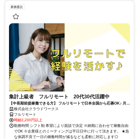
業務委託
集計上級者 フルリモート 20代30代活躍中
【中長期前提稼働できる方】 フルリモートで日本全国から応募OK♪ 月稼
働60時間で安定収入！
株式会社クラウドワークス
フルリモート
時給2,200円以上
勤務時間 シフト制 希望により面談で決定 ※納期に合わせて稼働自由
でOK ※企業様とのミーティングは平日日中に行って頂きます。 ★急
な体調不良で一日の稼働時間が減るなども柔軟に対応します◎