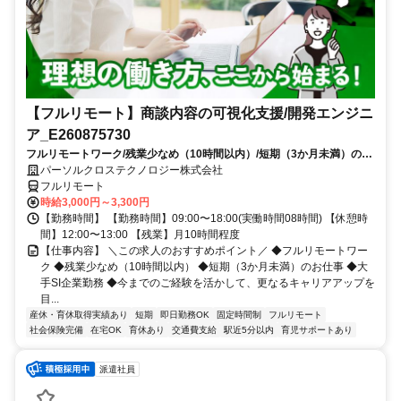
【フルリモート】商談内容の可視化支援/開発エンジニ
ア_E260875730
フルリモートワーク/残業少なめ（10時間以内）/短期（3か月未満）のお
仕事/大手SI企業勤務/今までのご経験を活かして、更なるキャリアアップ
パーソルクロステクノロジー株式会社
を目指せます
フルリモート
時給3,000円～3,300円
【勤務時間】 【勤務時間】09:00〜18:00(実働時間08時間) 【休憩時
間】12:00〜13:00 【残業】月10時間程度
【仕事内容】 ＼この求人のおすすめポイント／ ◆フルリモートワー
ク ◆残業少なめ（10時間以内） ◆短期（3か月未満）のお仕事 ◆大
手SI企業勤務 ◆今までのご経験を活かして、更なるキャリアアップを
目...
産休・育休取得実績あり
短期
即日勤務OK
固定時間制
フルリモート
社会保険完備
在宅OK
育休あり
交通費支給
駅近5分以内
育児サポートあり
派遣社員