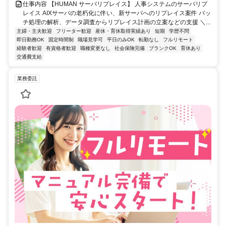
仕事内容 【HUMAN サーバリプレイス】 人事システムのサーバリプ
レイス AIXサーバの老朽化に伴い、新サーバへのリプレイス案件 バッ
チ処理の解析、データ調査からリプレイス計画の立案などの支援 ＼...
主婦・主夫歓迎
フリーター歓迎
産休・育休取得実績あり
短期
学歴不問
即日勤務OK
固定時間制
職場見学可
平日のみOK
転勤なし
フルリモート
経験者歓迎
有資格者歓迎
職種変更なし
社会保険完備
ブランクOK
育休あり
交通費支給
業務委託