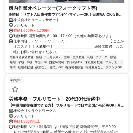
構内作業オペレーター(フォークリフト等)
高時給！リフト入出庫作業です◇(^^♪マイカーOK！日週払いOK☆荒本
駅★【シゴト№0619】
株式会社ヒューマンサポート
フルリモート
時給1,600円～1,700円
勤務時間 固定時間制 8：00～17：00 その他の時間帯あります
仕事内容 ∴‥∵‥∴‥∵‥∴‥∴‥ ￣￣￣￣￣￣￣￣￣￣￣ 【 ここが
オススメ！ 】大募集中！ ＿＿＿＿＿＿＿＿＿＿＿ 経験者優遇！お気
軽にお問い合わせください。 ∴‥∵‥∴‥∵‥∴‥∴‥ ￣...
業界未経験者歓迎
短期（3ヵ月以内）
主婦・主夫歓迎
長期
フリーター歓迎
短期
早朝
午後
学歴不問
固定時間制
平日のみOK
未経験者歓迎
フルリモート
午前
経験者歓迎
残業なし
週払いOK
有資格者歓迎
職種変更なし
ブランクOK
業務委託
労務事務 フルリモート 20代30代活躍中
【中長期前提稼働できる方】 フルリモートで日本全国から応募OK♪ 月稼
働70時間で安定収入！
株式会社クラウドワークス
フルリモート
時給1,500円以上
勤務時間 シフト制 希望により面談で決定 稼働時間帯／平日9:00～
18:00の時間帯で3時間～ 希望する働き方／上記の時間帯を中心に、