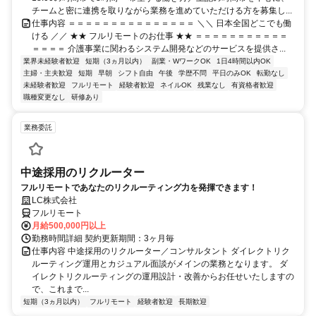
チームと密に連携を取りながら業務を進めていただける方を募集し...
仕事内容 ＝＝＝＝＝＝＝＝＝＝＝＝＝＝＝ ＼＼ 日本全国どこでも働
ける ／／ ★★ フルリモートのお仕事 ★★ ＝＝＝＝＝＝＝＝＝＝＝
＝＝＝＝ 介護事業に関わるシステム開発などのサービスを提供さ...
業界未経験者歓迎
短期（3ヵ月以内）
副業・WワークOK
1日4時間以内OK
主婦・主夫歓迎
短期
早朝
シフト自由
午後
学歴不問
平日のみOK
転勤なし
未経験者歓迎
フルリモート
経験者歓迎
ネイルOK
残業なし
有資格者歓迎
職種変更なし
研修あり
業務委託
中途採用のリクルーター
フルリモートであなたのリクルーティング力を発揮できます！
LC株式会社
フルリモート
月給500,000円以上
勤務時間詳細 契約更新期間：3ヶ月毎
仕事内容 中途採用のリクルーター／コンサルタント ダイレクトリク
ルーティング運用とカジュアル面談がメインの業務となります。 ダ
イレクトリクルーティングの運用設計・改善からお任せいたしますの
で、これまで...
短期（3ヵ月以内）
フルリモート
経験者歓迎
長期歓迎