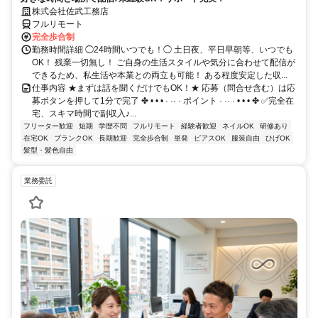
株式会社佐武工務店
フルリモート
完全歩合制
勤務時間詳細 ◯24時間いつでも！◯ 土日夜、平日早朝等、いつでも
OK！ 残業一切無し！ ご自身の生活スタイルや気分に合わせて配信が
できるため、私生活や本業との両立も可能！ ある程度安定した収...
仕事内容 ★まずは話を聞くだけでもOK！★ 応募（問合せ含む）は応
募ボタンを押して1分で完了 ✤ • • • · ·· · ポイント · ·· · • • • ✤ ✅完全在
宅、スキマ時間で副収入♪...
フリーター歓迎
短期
学歴不問
フルリモート
経験者歓迎
ネイルOK
研修あり
在宅OK
ブランクOK
長期歓迎
完全歩合制
単発
ピアスOK
服装自由
ひげOK
髪型・髪色自由
業務委託