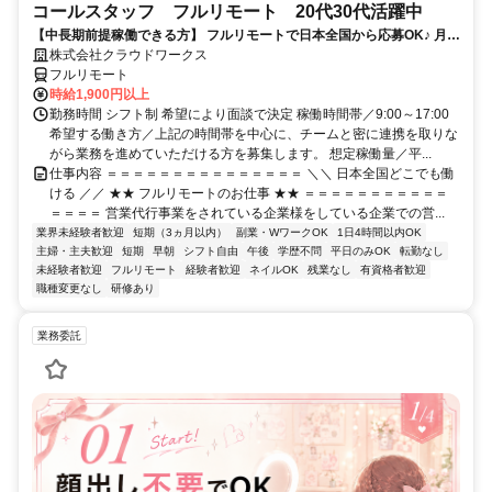
コールスタッフ フルリモート 20代30代活躍中
【中長期前提稼働できる方】 フルリモートで日本全国から応募OK♪ 月稼
働80時間で安定収入！
株式会社クラウドワークス
フルリモート
時給1,900円以上
勤務時間 シフト制 希望により面談で決定 稼働時間帯／9:00～17:00
希望する働き方／上記の時間帯を中心に、チームと密に連携を取りな
がら業務を進めていただける方を募集します。 想定稼働量／平...
仕事内容 ＝＝＝＝＝＝＝＝＝＝＝＝＝＝＝ ＼＼ 日本全国どこでも働
ける ／／ ★★ フルリモートのお仕事 ★★ ＝＝＝＝＝＝＝＝＝＝＝
＝＝＝＝ 営業代行事業をされている企業様をしている企業での営...
業界未経験者歓迎
短期（3ヵ月以内）
副業・WワークOK
1日4時間以内OK
主婦・主夫歓迎
短期
早朝
シフト自由
午後
学歴不問
平日のみOK
転勤なし
未経験者歓迎
フルリモート
経験者歓迎
ネイルOK
残業なし
有資格者歓迎
職種変更なし
研修あり
業務委託