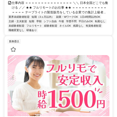
仕事内容 ＝＝＝＝＝＝＝＝＝＝＝＝＝＝＝ ＼＼ 日本全国どこでも働
ける ／／ ★★ フルリモートのお仕事 ★★ ＝＝＝＝＝＝＝＝＝＝＝
＝＝＝＝ テープライトの製造販売をしている企業での集計上級者...
業界未経験者歓迎
短期（3ヵ月以内）
副業・WワークOK
1日4時間以内OK
主婦・主夫歓迎
短期
早朝
シフト自由
午後
学歴不問
平日のみOK
転勤なし
未経験者歓迎
フルリモート
経験者歓迎
ネイルOK
残業なし
有資格者歓迎
職種変更なし
研修あり
業務委託