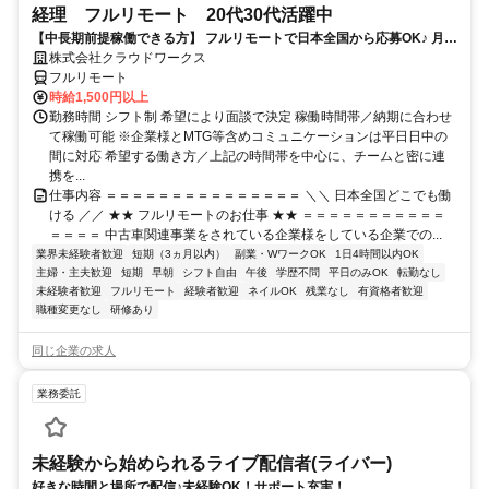
経理 フルリモート 20代30代活躍中
【中長期前提稼働できる方】 フルリモートで日本全国から応募OK♪ 月稼
働50時間で安定収入！
株式会社クラウドワークス
フルリモート
時給1,500円以上
勤務時間 シフト制 希望により面談で決定 稼働時間帯／納期に合わせ
て稼働可能 ※企業様とMTG等含めコミュニケーションは平日日中の
間に対応 希望する働き方／上記の時間帯を中心に、チームと密に連
携を...
仕事内容 ＝＝＝＝＝＝＝＝＝＝＝＝＝＝＝ ＼＼ 日本全国どこでも働
ける ／／ ★★ フルリモートのお仕事 ★★ ＝＝＝＝＝＝＝＝＝＝＝
＝＝＝＝ 中古車関連事業をされている企業様をしている企業での...
業界未経験者歓迎
短期（3ヵ月以内）
副業・WワークOK
1日4時間以内OK
主婦・主夫歓迎
短期
早朝
シフト自由
午後
学歴不問
平日のみOK
転勤なし
未経験者歓迎
フルリモート
経験者歓迎
ネイルOK
残業なし
有資格者歓迎
職種変更なし
研修あり
同じ企業の求人
業務委託
未経験から始められるライブ配信者(ライバー)
好きな時間と場所で配信♪未経験OK！サポート充実！