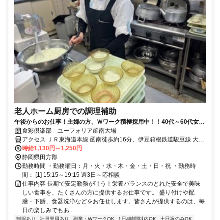
老人ホーム厨房での調理補助
午後からのお仕事！主婦の方、Ｗワーク積極採用中！！40代～60代女性
活躍中。
食彩倶楽部 ユーフォリア函南大場
アクセス ＪＲ東海道本線 函南徒歩約16分、伊豆箱根鉄道駿豆線 大場
徒歩約29分
時給1,130円～1,250円
静岡県田方郡
勤務時間 ・勤務曜日：月・火・水・木・金・土・日・祝 ・勤務時
間： [1] 15:15～19:15 週3日～応相談
仕事内容 長期で安定勤務が叶う！栄養バランスのとれた安全で美味
しい食事を、たくさんの方に提供するお仕事です。 盛り付けや配
膳・下膳、食器洗浄などをお任せします。皆さんが提供するのは、毎
日の楽しみでもあ...
制服あり
社員登用あり
副業・WワークOK
1日4時間以内OK
土日祝のみOK