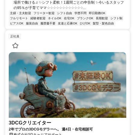
場所で働ける♫ ✨シフト柔軟！1週間ごとの申告制 ✨今いるスタッフ
の95％が子育てママ ༶ ༶ ༶ ༶ ༶ ༶ ༶ ༶ ༶ ༶ ༶ ༶...
主婦・主夫歓迎
フリーター歓迎
シフト自由
学歴不問
即日勤務OK
フルリモート
経験者歓迎
ネイルOK
在宅OK
ブランクOK
長期歓迎
シフト制
ピアスOK
服装自由
履歴書不要
友達と応募OK
ひげOK
髪型・髪色自由
正社員
3DCGクリエイター
2年でプロの3DCGモデラーへ。 週4日・在宅相談可
株式会社SDキャリアサポート