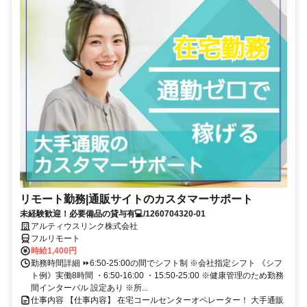
リモート勤務|通販サイトのカスタマーサポート
未経験歓迎！必要備品の貸与有💻/1260704320-01
アルティウスリンク株式会社
フルリモート
時給1,400円
勤務時間詳細 ⏩6:50-25:00の間でシフト制 ※会社指定シフト 《シフ
ト例》実働8時間 ・6:50-16:00 ・15:50-25:00 ※健康管理のため勤務
間インターバル 設定あり ※所...
仕事内容 【仕事内容】 在宅コールセンターオペレーター！ 大手通販