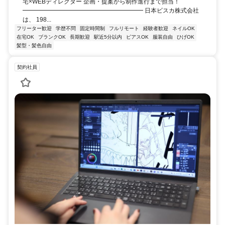
宅×WEBディレクター 企画・提案から制作進行まで担当！
━━━━━━━━━━━━━━━━━━━━ 日本ビスカ株式会社
は、 198...
フリーター歓迎
学歴不問
固定時間制
フルリモート
経験者歓迎
ネイルOK
在宅OK
ブランクOK
長期歓迎
駅近5分以内
ピアスOK
服装自由
ひげOK
髪型・髪色自由
契約社員