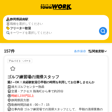
静岡県
函南駅
職種を選択してください
フリーター歓迎
キーワードを選択してください
157件
条件保存
関連度順
アルバイト・パート
ゴルフ練習場の清掃スタッフ
週2～OK！未経験歓迎◎早朝の時間を利用してお仕事しませんか
雄大ゴルフセンター熱函
交通・アクセス 熱海ICから車で約20分
時給1,150円以上
静岡県田方郡
勤務時間詳細 6：00～7：15
仕事内容 ゴルフ練習場での清掃スタッフとして、 早朝の清掃業務の