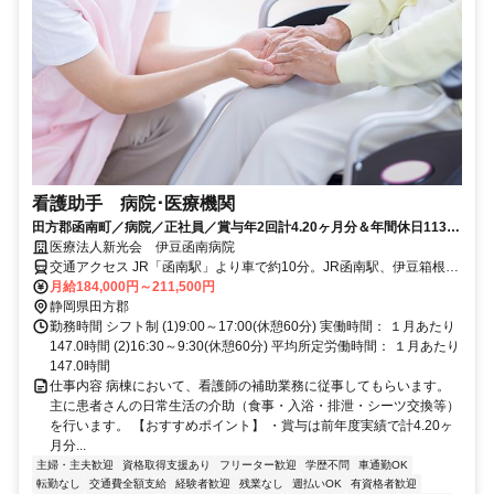
看護助手 病院･医療機関
田方郡函南町／病院／正社員／賞与年2回計4.20ヶ月分＆年間休日113日
託児所完備/6028_189637
医療法人新光会 伊豆函南病院
交通アクセス JR「函南駅」より車で約10分。JR函南駅、伊豆箱根鉄
道大場駅より職員通勤送迎バスあり。
月給184,000円～211,500円
静岡県田方郡
勤務時間 シフト制 (1)9:00～17:00(休憩60分) 実働時間： １月あたり
147.0時間 (2)16:30～9:30(休憩60分) 平均所定労働時間： １月あたり
147.0時間
仕事内容 病棟において、看護師の補助業務に従事してもらいます。
主に患者さんの日常生活の介助（食事・入浴・排泄・シーツ交換等）
を行います。 【おすすめポイント】 ・賞与は前年度実績で計4.20ヶ
月分...
主婦・主夫歓迎
資格取得支援あり
フリーター歓迎
学歴不問
車通勤OK
転勤なし
交通費全額支給
経験者歓迎
残業なし
週払いOK
有資格者歓迎