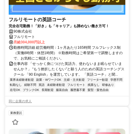
フルリモートの英語コーチ
完全在宅勤務！「好き」も「キャリア」も諦めない働き方可！
90株式会社
フルリモート
月給304,000円以上
勤務時間詳細 総労働時間：1ヶ月あたり165時間 フルフレックス制
（実働8時間・休憩1時間） ※勤務時間はご希望第一で調整しますの
で、お気軽にご相談ください。
仕事内容 「せっかく身につけた英語力、使わないまま眠らせていま
せんか？」 “もう挫折したくない”と願う人のための英語コーチングス
クール 「90 English」を運営しています。 「英語コーチ」と聞...
業界未経験者歓迎
副業・WワークOK
主婦・主夫歓迎
フリーター歓迎
学歴不問
転勤なし
経験不問
英語
未経験者歓迎
フルリモート
残業なし
研修あり
在宅OK
ブランクOK
長期歓迎
服装自由
履歴書不要
髪型・髪色自由
同じ企業の求人
業務委託