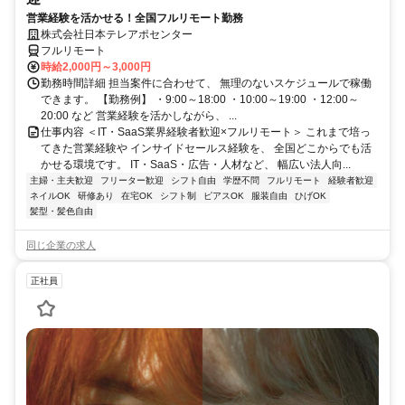
営業経験を活かせる！全国フルリモート勤務
株式会社日本テレアポセンター
フルリモート
時給2,000円～3,000円
勤務時間詳細 担当案件に合わせて、 無理のないスケジュールで稼働
できます。 【勤務例】 ・9:00～18:00 ・10:00～19:00 ・12:00～
20:00 など 営業経験を活かしながら、 ...
仕事内容 ＜IT・SaaS業界経験者歓迎×フルリモート＞ これまで培っ
てきた営業経験や インサイドセールス経験を、 全国どこからでも活
かせる環境です。 IT・SaaS・広告・人材など、 幅広い法人向...
主婦・主夫歓迎
フリーター歓迎
シフト自由
学歴不問
フルリモート
経験者歓迎
ネイルOK
研修あり
在宅OK
シフト制
ピアスOK
服装自由
ひげOK
髪型・髪色自由
同じ企業の求人
正社員