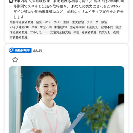
仕事内容 ＼未経験歓迎、在宅勤務も相談可能！／ 当社では2年間の研
修期間でスキルと知識を取得頂き、 あなたの実力に合わせたWebデ
ザイン補助や動画編集補助など、多彩なクリエイティブ案件をお任せ
します...
業界未経験者歓迎
副業・WワークOK
主婦・主夫歓迎
フリーター歓迎
バイク通勤OK
早朝
学歴不問
車通勤OK
固定時間制
転勤なし
経験不問
英語
未経験者歓迎
フルリモート
交通費全額支給
午前
経験者歓迎
残業なし
夜間
有資格者歓迎
正社員