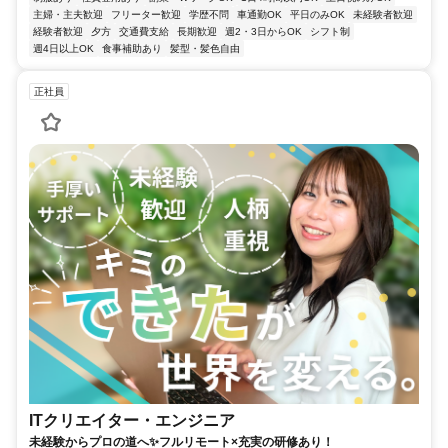
主婦・主夫歓迎
フリーター歓迎
学歴不問
車通勤OK
平日のみOK
未経験者歓迎
経験者歓迎
夕方
交通費支給
長期歓迎
週2・3日からOK
シフト制
週4日以上OK
食事補助あり
髪型・髪色自由
正社員
ITクリエイター・エンジニア
未経験からプロの道へ✨フルリモート×充実の研修あり！