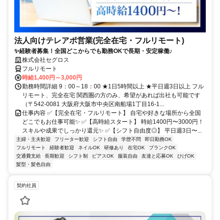
法人向けテレアポ営業(完全在宅・フルリモート)
✨経験者募集！全国どこからでも勤務OKで長期・安定稼働♪
株式会社セグロス
フルリモート
時給1,400円～3,000円
勤務時間詳細 9：00～18：00 ★1日5時間以上 ★平日週3日以上 フル
リモート、完全在宅 関西圏の方のみ、希望があれば出社も可能です
（〒542-0081 大阪府大阪市中央区南船場1丁目16-1...
仕事内容 ✅【完全在宅・フルリモート】 自宅や好きな場所から全国
どこでもお仕事可能✨ ✅【高時給スタート】 時給1400円〜3000円！
スキルや成果でしっかり還元✨ ✅【シフト自由度◎】 平日週3日〜...
主婦・主夫歓迎
フリーター歓迎
シフト自由
学歴不問
即日勤務OK
フルリモート
経験者歓迎
ネイルOK
研修あり
在宅OK
ブランクOK
交通費支給
長期歓迎
シフト制
ピアスOK
服装自由
友達と応募OK
ひげOK
髪型・髪色自由
契約社員