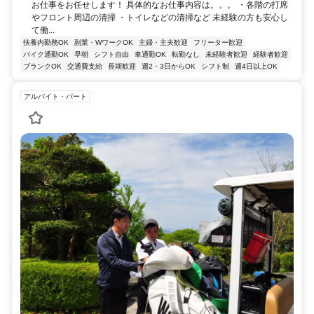
お仕事をお任せします！ 具体的なお仕事内容は。。。 ・各階の打席
やフロント周辺の清掃 ・トイレなどの清掃など 未経験の方も安心し
て働...
扶養内勤務OK
副業・WワークOK
主婦・主夫歓迎
フリーター歓迎
バイク通勤OK
早朝
シフト自由
車通勤OK
転勤なし
未経験者歓迎
経験者歓迎
ブランクOK
交通費支給
長期歓迎
週2・3日からOK
シフト制
週4日以上OK
アルバイト・パート