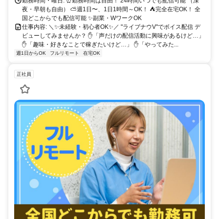
勤務時間・曜日: ⏰勤務時間は自由！ 24時間いつでも配信可能 （深
夜・早朝も自由） ⛅週1日〜、1日1時間～OK！ ⛺完全在宅OK！ 全
国どこからでも配信可能 ✨副業・WワークOK
仕事内容: ＼✨未経験・初心者OK✨／ "ライブナウV"でボイス配信 デ
ビューしてみませんか？ ✋「声だけの配信活動に興味があるけど…」
✋「趣味・好きなことで稼ぎたいけど…」 ✋「やってみた...
週1日からOK
フルリモート
在宅OK
正社員