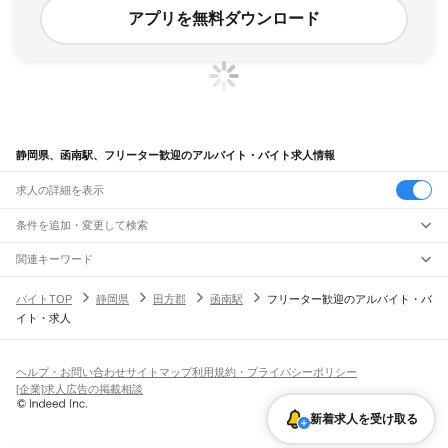
アプリを無料ダウンロード
静岡県、函南駅、フリーター歓迎のアルバイト・バイト求人情報
求人の詳細を表示
条件を追加・変更して検索
市区町村を追加・変更
関連キーワード
完全在宅ワーク 全国
シール貼り 在宅
現在地周辺
ガチャガチャ
犬カフェ
静岡県
駅を追加・変更
バイトTOP
静岡県
田方郡
函南駅
フリーター歓迎のアルバイト・バ
静岡県
すべて
イト・求人
静岡市
すべて
職種を追加・変更
JR東海道本線(東京～熱海)
葵区
駿河区
清水区
熱海駅
飲食・フードサービス
浜松市
すべて
特徴を追加・変更
飲食・フードサービス
すべて
ヘルプ・お問い合わせ
サイトマップ
利用規約・プライバシーポリシー
JR身延線
中央区
浜名区
天竜区
ホールスタッフ
キッチンスタッフ
皿洗い・洗い場
精肉・鮮魚加工
給食調理
人気
[企業]求人広告の掲載相談
富士駅
柚木駅
竪堀駅
入山瀬駅
富士根駅
源道寺駅
富士宮駅
西富士宮駅
沼久保駅
雇用形態を追加・変更
パン屋（ベーカリー）
フードカウンター販売員
バー（BAR）・バーテンダー
沼津市
熱海市
三島市
富士宮市
伊東市
島田市
富士市
磐田市
焼津市
掛川市
藤枝市
日払いOK
高校生歓迎
学生歓迎
深夜の仕事
髪型・髪色自由
ひげOK
ネイルOK
芝川駅
稲子駅
飲食店補助（開店・閉店準備）
飲食店（店長・マネージャー）
新着求人を受け取る
御殿場市
袋井市
下田市
裾野市
湖西市
伊豆市
御前崎市
菊川市
伊豆の国市
ピアスOK
アルバイト・パート
履歴書不要
オープニングスタッフ
留学生・外国人活躍中
都道府県を変更
営業・販売
JR飯田線(豊橋～天竜峡)
牧之原市
芝川町
新居町
賀茂郡
田方郡
駿東郡
榛原郡
周智郡
勤務期間
正社員