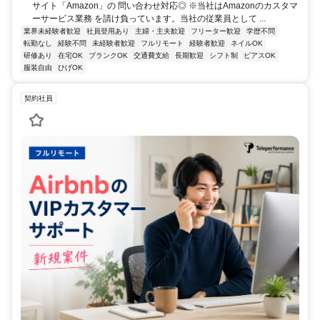
サイト「Amazon」の 問い合わせ対応◎ ※当社はAmazonのカスタマ
ーサービス業務 を請け負っています。当社の従業員として ...
業界未経験者歓迎
社員登用あり
主婦・主夫歓迎
フリーター歓迎
学歴不問
転勤なし
経験不問
未経験者歓迎
フルリモート
経験者歓迎
ネイルOK
研修あり
在宅OK
ブランクOK
交通費支給
長期歓迎
シフト制
ピアスOK
服装自由
ひげOK
契約社員