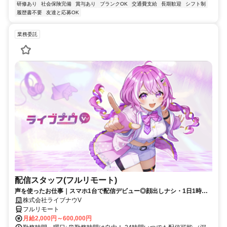
研修あり
社会保険完備
賞与あり
ブランクOK
交通費支給
長期歓迎
シフト制
履歴書不要
友達と応募OK
業務委託
配信スタッフ(フルリモート)
声を使ったお仕事｜スマホ1台で配信デビュー◎顔出しナシ・1日1時間
～OK♪
株式会社ライブナウV
フルリモート
月給2,000円～600,000円