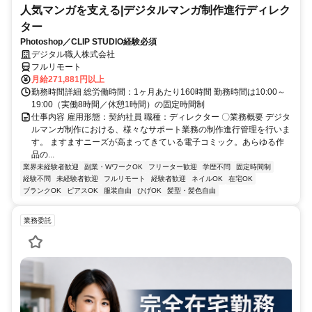
人気マンガを支える|デジタルマンガ制作進行ディレク
ター
Photoshop／CLIP STUDIO経験必須
デジタル職人株式会社
フルリモート
月給271,881円以上
勤務時間詳細 総労働時間：1ヶ月あたり160時間 勤務時間は10:00～
19:00（実働8時間／休憩1時間）の固定時間制
仕事内容 雇用形態：契約社員 職種：ディレクター 〇業務概要 デジタ
ルマンガ制作における、様々なサポート業務の制作進行管理を行いま
す。 ますますニーズが高まってきている電子コミック。あらゆる作
品の...
業界未経験者歓迎
副業・WワークOK
フリーター歓迎
学歴不問
固定時間制
経験不問
未経験者歓迎
フルリモート
経験者歓迎
ネイルOK
在宅OK
ブランクOK
ピアスOK
服装自由
ひげOK
髪型・髪色自由
業務委託