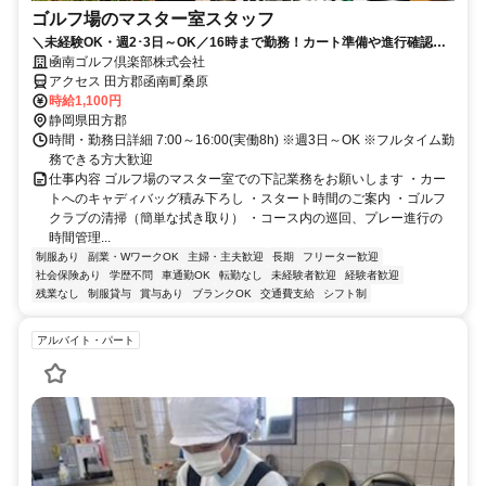
ゴルフ場のマスター室スタッフ
＼未経験OK・週2･3日～OK／16時まで勤務！カート準備や進行確認な
どシンプル作業♪30代～50代活躍中！
凾南ゴルフ倶楽部株式会社
アクセス 田方郡函南町桑原
時給1,100円
静岡県田方郡
時間・勤務日詳細 7:00～16:00(実働8h) ※週3日～OK ※フルタイム勤
務できる方大歓迎
仕事内容 ゴルフ場のマスター室での下記業務をお願いします ・カー
トへのキャディバッグ積み下ろし ・スタート時間のご案内 ・ゴルフ
クラブの清掃（簡単な拭き取り） ・コース内の巡回、プレー進行の
時間管理...
制服あり
副業・WワークOK
主婦・主夫歓迎
長期
フリーター歓迎
社会保険あり
学歴不問
車通勤OK
転勤なし
未経験者歓迎
経験者歓迎
残業なし
制服貸与
賞与あり
ブランクOK
交通費支給
シフト制
アルバイト・パート