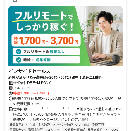
インサイドセールス
経験が活かせる✨高時給✅20代〜30代活躍中！週休二日制✨
株式会社DREAM PONY
フルリモート
時給1,700円～3,700円
勤務時間詳細 9:00〜21:00の間でシフト制 希望時間帯は相談OK！ 契
約更新期間：1年
仕事内容 ─┘─┘─┘─┘─┘─┘─┘─┘─┘ ▼働きやすい理由＆魅力▼ ✅
時給1700円〜3700円の高収入可能✨ ✅完全在宅！全国どこからでも
勤務OK！ ✅商談やクロージングなしのアポ獲得...
社員登用あり
主婦・主夫歓迎
フリーター歓迎
シフト自由
学歴不問
即日勤務OK
職場見学可
フルリモート
交通費全額支給
経験者歓迎
ネイルOK