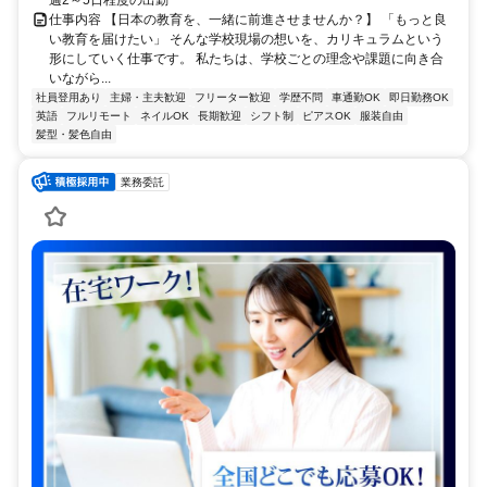
週2～5日程度の出勤
仕事内容 【日本の教育を、一緒に前進させませんか？】 「もっと良
い教育を届けたい」 そんな学校現場の想いを、カリキュラムという
形にしていく仕事です。 私たちは、学校ごとの理念や課題に向き合
いながら...
社員登用あり
主婦・主夫歓迎
フリーター歓迎
学歴不問
車通勤OK
即日勤務OK
英語
フルリモート
ネイルOK
長期歓迎
シフト制
ピアスOK
服装自由
髪型・髪色自由
業務委託