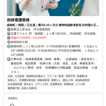
病棟看護業務
函南町／病院／正社員／賞与4.20ヶ月分 精神科経験者歓迎 好待遇の正看
護師求人です 休暇充実/6028_187003
医療法人新光会 伊豆函南病院
交通アクセス JR「函南駅」より車で約10分。JR函南駅、伊豆箱根鉄
道大場駅より職員通勤送迎バスあり。
月給273,500円～313,500円
静岡県田方郡
勤務時間 シフト制 (1)9:00～17:00(休憩60分) 実働時間： １月あたり
147.0時間 (2)16:30～9:30(休憩60分) 平均所定労働時間： １月あたり
147.0時間
仕事内容 〇病棟看護業務（精神、療養） ・診療補助 ・病室見回り・
服薬指導、相談業務 ・医療行為（注射、採血、点滴、褥瘡処置等）
・カルテなど整理、保管 ・医療機材の消毒滅菌、医薬品整備 ・介護
スタッ...
主婦・主夫歓迎
資格取得支援あり
フリーター歓迎
学歴不問
車通勤OK
転勤なし
交通費全額支給
経験者歓迎
残業なし
週払いOK
有資格者歓迎
社会保険完備
賞与あり
ブランクOK
交通費支給
長期歓迎
シフト制
履歴書不要
友達と応募OK
業務委託