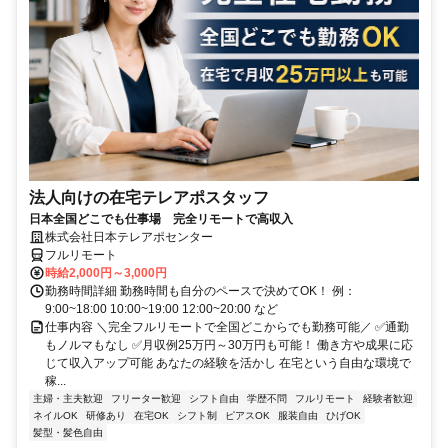
法人向けの在宅テレアポスタッフ
日本全国どこでも仕事場 完全リモートで高収入
株式会社日本テレアポセンター
フルリモート
時給2,000円～3,000円
勤務時間詳細 勤務時間も自分のペースで決めてOK！ 例：
9:00~18:00 10:00~19:00 12:00~20:00 など
仕事内容 ＼完全フルリモートで全国どこからでも勤務可能／ ✅通勤
もノルマもなし ✅月収例25万円～30万円も可能！ 働き方や成果に応
じて収入アップ可能 あなたの経験を活かし 在宅という自由な環境で
稼...
主婦・主夫歓迎
フリーター歓迎
シフト自由
学歴不問
フルリモート
経験者歓迎
ネイルOK
研修あり
在宅OK
シフト制
ピアスOK
服装自由
ひげOK
髪型・髪色自由