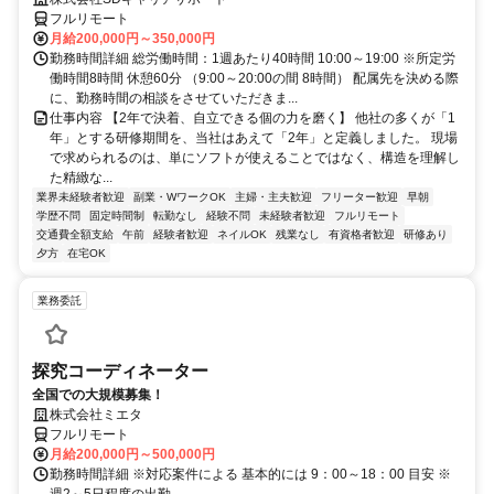
フルリモート
月給200,000円～350,000円
勤務時間詳細 総労働時間：1週あたり40時間 10:00～19:00 ※所定労
働時間8時間 休憩60分 （9:00～20:00の間 8時間） 配属先を決める際
に、勤務時間の相談をさせていただきま...
仕事内容 【2年で決着、自立できる個の力を磨く】 他社の多くが「1
年」とする研修期間を、当社はあえて「2年」と定義しました。 現場
で求められるのは、単にソフトが使えることではなく、構造を理解し
た精緻な...
業界未経験者歓迎
副業・WワークOK
主婦・主夫歓迎
フリーター歓迎
早朝
学歴不問
固定時間制
転勤なし
経験不問
未経験者歓迎
フルリモート
交通費全額支給
午前
経験者歓迎
ネイルOK
残業なし
有資格者歓迎
研修あり
夕方
在宅OK
業務委託
探究コーディネーター
全国での大規模募集！
株式会社ミエタ
フルリモート
月給200,000円～500,000円
勤務時間詳細 ※対応案件による 基本的には 9：00～18：00 目安 ※