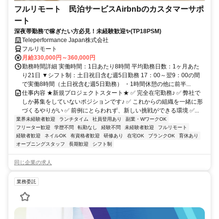
フルリモート 民泊サービスAirbnbのカスタマーサポ
ート
深夜帯勤務で稼ぎたい方必見！未経験歓迎✨(TP18PSM)
Teleperformance Japan株式会社
フルリモート
月給330,000円～360,000円
勤務時間詳細 実働時間：1日あたり8時間 平均勤務日数：1ヶ月あた
り21日 ▼シフト制：土日祝日含む週5日勤務 17：00～翌9：00の間
で実働8時間（土日祝含む週5日勤務） ・1時間休憩の他に前半...
仕事内容 ★新規プロジェクトスタート★ ✅ 完全在宅勤務♪ ✅ 弊社で
しか募集をしていないポジションです♪ ✅ これからの組織を一緒に形
づくるやりがい ✅ 前例にとらわれず、新しい挑戦ができる環境 ✅...
業界未経験者歓迎
ランチタイム
社員登用あり
副業・WワークOK
フリーター歓迎
学歴不問
転勤なし
経験不問
未経験者歓迎
フルリモート
経験者歓迎
ネイルOK
有資格者歓迎
研修あり
在宅OK
ブランクOK
育休あり
オープニングスタッフ
長期歓迎
シフト制
同じ企業の求人
業務委託