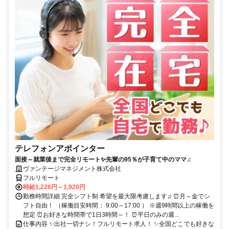
テレフォンアポインター
面接～就業後まで完全リモート✨先輩の95％が子育て中のママ♫
ヴァンテージマネジメント株式会社
フルリモート
時給1,226円～1,920円
勤務時間詳細 完全シフト制 希望を最大限考慮します♫ ⏰月～金でシ
フト自由！ （稼働目安時間： 9:00～17:00 ） ※週9時間以上の稼働を
想定 ⏰お好きな時間帯で1日3時間～！ ⏰平日のみの週...
仕事内容 ✨出社一切ナシ！フルリモート求人！ ✨全国どこでも好きな