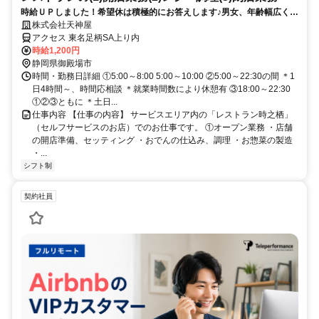
時給ＵＰしました！希望休は積極的にお答えします♪男女、年齢幅広く活
躍中♪
株式会社天神屋
アクセス 東名足柄SA上り内
時給1,200円
静岡県御殿場市
時間・勤務日詳細 ①5:00～8:00 5:00～10:00 ②5:00～22:30の間 ＊1
日4時間～、時間応相談 ＊就業時間数により休憩有 ③18:00～22:30
①②③ともに ＊土日...
仕事内容 【仕事の内容】 サービスエリア内の「レストラン時之栖」
（セルフサービスのお店）でのお仕事です。 ①オープン業務 ・店舗
の開店準備、セッティング ・おでんの仕込み、調理 ・お惣菜の製造
・...
シフト制
契約社員