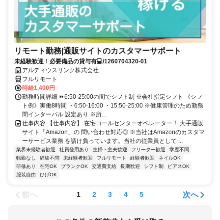
リモート勤務|通販サイトのカスタマーサポート
未経験歓迎！必要備品の貸与有💻/1260704320-01
アルティウスリンク株式会社
フルリモート
時給1,400円
勤務時間詳細 ⏩6:50-25:00の間でシフト制 ※会社指定シフト 《シフ
ト例》実働8時間 ・6:50-16:00 ・15:50-25:00 ※健康管理のため勤務
間インターバル 設定あり ※所...
仕事内容 【仕事内容】 在宅コールセンターオペレーター！ 大手通販
サイト「Amazon」の 問い合わせ対応◎ ※当社はAmazonのカスタマ
ーサービス業務 を請け負っています。当社の従業員として ...
業界未経験者歓迎
社員登用あり
主婦・主夫歓迎
フリーター歓迎
学歴不問
転勤なし
経験不問
未経験者歓迎
フルリモート
経験者歓迎
ネイルOK
研修あり
在宅OK
ブランクOK
交通費支給
長期歓迎
シフト制
ピアスOK
服装自由
ひげOK
前へ
次へ
1
2
3
4
5