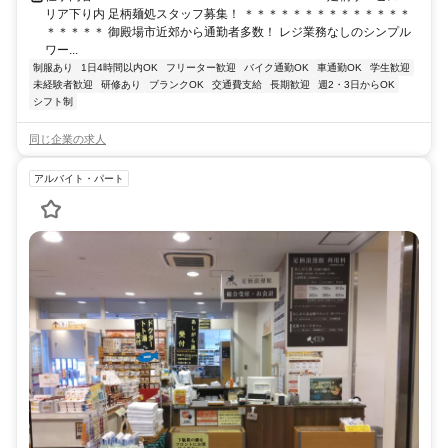
リア下り内 足柄麺処スタッフ募集！ ＊＊＊＊＊＊＊＊＊＊＊＊＊＊
＊＊＊＊＊ 御殿場市近郊から通勤者多数！ レジ業務なしのシンプル
ワー...
制服あり
1日4時間以内OK
フリーター歓迎
バイク通勤OK
車通勤OK
学生歓迎
未経験者歓迎
研修あり
ブランクOK
交通費支給
長期歓迎
週2・3日からOK
シフト制
同じ企業の求人
アルバイト・パート