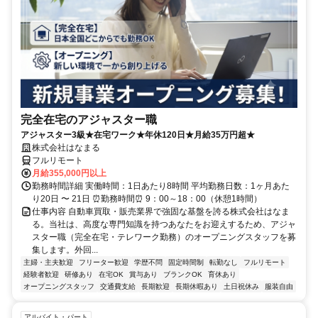
完全在宅のアジャスター職
アジャスター3級★在宅ワーク★年休120日★月給35万円超★
株式会社はなまる
フルリモート
月給355,000円以上
勤務時間詳細 実働時間：1日あたり8時間 平均勤務日数：1ヶ月あた
り20日 〜 21日 ⏰勤務時間⏰ 9：00～18：00（休憩1時間）
仕事内容 自動車買取・販売業界で強固な基盤を誇る株式会社はなま
る。当社は、高度な専門知識を持つあなたをお迎えするため、アジャ
スター職（完全在宅・テレワーク勤務）のオープニングスタッフを募
集します。外回...
主婦・主夫歓迎
フリーター歓迎
学歴不問
固定時間制
転勤なし
フルリモート
経験者歓迎
研修あり
在宅OK
賞与あり
ブランクOK
育休あり
オープニングスタッフ
交通費支給
長期歓迎
長期休暇あり
土日祝休み
服装自由
アルバイト・パート