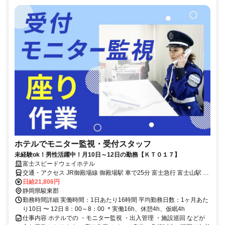
ホテルでモニター監視・受付スタッフ
未経験ok！男性活躍中！月10日～12日の勤務【ＫＴ０１７】
富士スピードウェイホテル
交通・アクセス JR御殿場線 御殿場駅 車で25分 富士急行 富士山駅 車
で46分 JR御殿場線 駿河小山駅 車で16分
日給21,806円
静岡県駿東郡
勤務時間詳細 実働時間：1日あたり16時間 平均勤務日数：1ヶ月あた
り10日 〜 12日 8：00～8：00 ＊実働16h、休憩4h、仮眠4h
仕事内容 ホテルでの ・モニター監視 ・出入管理 ・施設巡回 などが