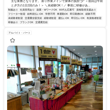
主な業務となります。 座り作業メインで身体の負担"少" ＜巡回は午前
と夕方の1日2回のみ！＞ ＼未経験OK！／ 事前に研修があ...
制服あり
社員登用あり
副業・WワークOK
60代も応募可
資格取得支援あり
フリーター歓迎
給料前払いOK
学歴不問
車通勤OK
即日勤務OK
経験不問
未経験者歓迎
交通費全額支給
経験者歓迎
週払いOK
即日払いOK
有資格者歓迎
研修あり
ブランクOK
交通費支給
アルバイト・パート