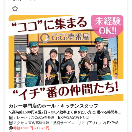
カレー専門店のホール・キッチンスタッフ
＼高時給1500円＆週2日～OK／効率よく稼ぎたい方に♪選べる時間帯◎
全時間帯で大募集！初バイトも応援！東名高速道路「EXPASA足柄（下
カレーハウスCoCo壱番屋 EXPASA足柄下り店
り線）」内のココイチ！車通勤OK
アクセス 東名高速道路「足柄サービスエリア（下り）」内 EXPASA
足柄
時給1,500円～1,875円