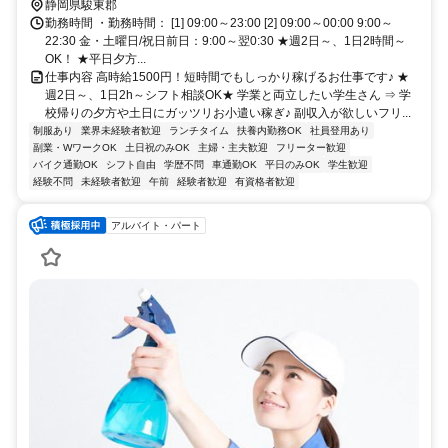
静岡県駿東郡
勤務時間 ・勤務時間： [1] 09:00～23:00 [2] 09:00～00:00 9:00～
22:30 金・土曜日/祝日前日：9:00～翌0:30 ★週2日～、1日2時間～
OK！ ★平日夕方...
仕事内容 高時給1500円！短時間でもしっかり稼げるお仕事です♪ ★
週2日～、1日2h～シフト相談OK★ 学業と両立したい学生さん ⇒ 学
校帰りの夕方や土日にガッツリお小遣い稼ぎ♪ 副収入が欲しいフリ...
制服あり
業界未経験者歓迎
ランチタイム
扶養内勤務OK
社員登用あり
副業・WワークOK
土日祝のみOK
主婦・主夫歓迎
フリーター歓迎
バイク通勤OK
シフト自由
学歴不問
車通勤OK
平日のみOK
学生歓迎
経験不問
未経験者歓迎
午前
経験者歓迎
有資格者歓迎
アルバイト・パート