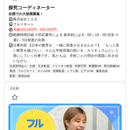
探究コーディネーター
全国での大規模募集！
株式会社ミエタ
フルリモート
月給200,000円～500,000円
勤務時間詳細 ※対応案件による 基本的には 9：00～18：00 目安 ※
週2～5日程度の出勤
仕事内容 【日本の教育を、一緒に前進させませんか？】 「もっと良
い教育を届けたい」 そんな学校現場の想いを、カリキュラムという
形にしていく仕事です。 私たちは、学校ごとの理念や課題に向き合
いながら...
社員登用あり
主婦・主夫歓迎
フリーター歓迎
学歴不問
車通勤OK
即日勤務OK
英語
フルリモート
ネイルOK
長期歓迎
シフト制
ピアスOK
服装自由
髪型・髪色自由
正社員