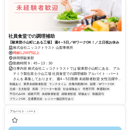
社員食堂での調理補助
【駿東郡小山町にある工場】 週4～5日／WワークOK！／土日祝お休み
株式会社ニッコクトラスト 山梨事務所
時給1,200円以上
静岡県駿東郡
勤務時間 9：45～13：30
仕事内容 株式会社ニッコクトラストでは 駿東郡小山町にある、 アル
テミラ製缶富士小山工場 社員食堂での調理補助 アルバイト・パート
さんを 募集しております。 週4～5日勤務 未経験者歓迎 女性活躍中...
制服あり
業界未経験者歓迎
ランチタイム
扶養内勤務OK
副業・WワークOK
主婦・主夫歓迎
長期
フリーター歓迎
社会保険あり
学歴不問
車通勤OK
平日のみOK
経験不問
未経験者歓迎
経験者歓迎
研修あり
制服貸与
ブランクOK
交通費支給
レジャー施設割引あり
アルバイト・パート