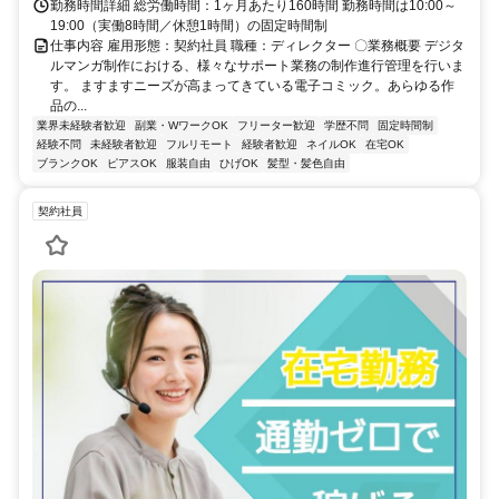
勤務時間詳細 総労働時間：1ヶ月あたり160時間 勤務時間は10:00～
19:00（実働8時間／休憩1時間）の固定時間制
仕事内容 雇用形態：契約社員 職種：ディレクター 〇業務概要 デジタ
ルマンガ制作における、様々なサポート業務の制作進行管理を行いま
す。 ますますニーズが高まってきている電子コミック。あらゆる作
品の...
業界未経験者歓迎
副業・WワークOK
フリーター歓迎
学歴不問
固定時間制
経験不問
未経験者歓迎
フルリモート
経験者歓迎
ネイルOK
在宅OK
ブランクOK
ピアスOK
服装自由
ひげOK
髪型・髪色自由
契約社員