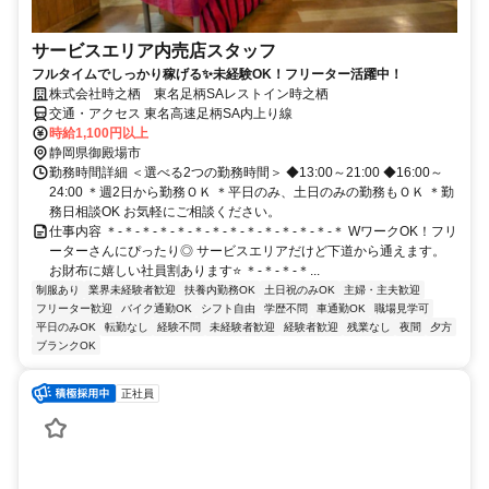
サービスエリア内売店スタッフ
フルタイムでしっかり稼げる✨未経験OK！フリーター活躍中！
株式会社時之栖 東名足柄SAレストイン時之栖
交通・アクセス 東名高速足柄SA内上り線
時給1,100円以上
静岡県御殿場市
勤務時間詳細 ＜選べる2つの勤務時間＞ ◆13:00～21:00 ◆16:00～
24:00 ＊週2日から勤務ＯＫ ＊平日のみ、土日のみの勤務もＯＫ ＊勤
務日相談OK お気軽にご相談ください。
仕事内容 ＊-＊-＊-＊-＊-＊-＊-＊-＊-＊-＊-＊-＊-＊ WワークOK！フリ
ーターさんにぴったり◎ サービスエリアだけど下道から通えます。
お財布に嬉しい社員割あります⭐ ＊-＊-＊-＊...
制服あり
業界未経験者歓迎
扶養内勤務OK
土日祝のみOK
主婦・主夫歓迎
フリーター歓迎
バイク通勤OK
シフト自由
学歴不問
車通勤OK
職場見学可
平日のみOK
転勤なし
経験不問
未経験者歓迎
経験者歓迎
残業なし
夜間
夕方
ブランクOK
正社員