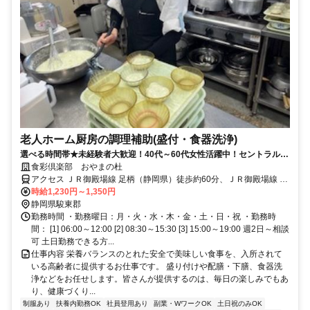
老人ホーム厨房の調理補助(盛付・食器洗浄)
選べる時間帯★未経験者大歓迎！40代～60代女性活躍中！セントラルキ
ッチンからの料理を盛付ます！
食彩倶楽部 おやまの杜
アクセス ＪＲ御殿場線 足柄（静岡県）徒歩約60分、ＪＲ御殿場線 御
殿場富士山口徒歩約75分、ＪＲ御殿場線 駿河小山徒歩約75分
時給1,230円～1,350円
静岡県駿東郡
勤務時間 ・勤務曜日：月・火・水・木・金・土・日・祝 ・勤務時
間： [1] 06:00～12:00 [2] 08:30～15:30 [3] 15:00～19:00 週2日～相談
可 土日勤務できる方...
仕事内容 栄養バランスのとれた安全で美味しい食事を、入所されて
いる高齢者に提供するお仕事です。 盛り付けや配膳・下膳、食器洗
浄などをお任せします。皆さんが提供するのは、毎日の楽しみでもあ
り、健康づくり...
制服あり
扶養内勤務OK
社員登用あり
副業・WワークOK
土日祝のみOK