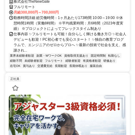
株式会社TheNewGate
フルリモート
月給300,000円～700,000円
勤務時間詳細 総労働時間：1ヶ月あたり173時間 10:00～19:00 ※休
憩時間1時間（実働8時間） ※平均残業時間：月6時間（2023年度実
績） ※プロジェクトによってフレックスタイム制あり
仕事内容 ✨フルリモートも可能！自分らしく輝ける働き方◎ ✨社会人
デビューも歓迎！PC初心者でも安心スタート！ ✨独自の教育プログ
ラムで、エンジニアのゼロからプロへ ✨最新の技術で社会を支え、感
謝され...
業界未経験者歓迎
副業・WワークOK
資格取得支援あり
固定時間制
転勤なし
経験不問
未経験者歓迎
フルリモート
経験者歓迎
有資格者歓迎
研修あり
在宅OK
賞与あり
交通費支給
長期歓迎
長期休暇あり
服装自由
正社員