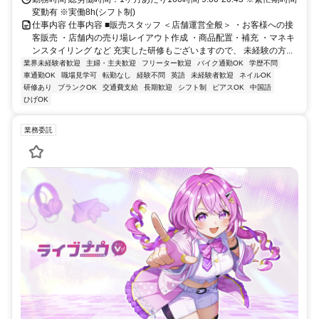
変動有 ※実働8h(シフト制)
仕事内容 仕事内容 ■販売スタッフ ＜店舗運営全般＞ ・お客様への接
客販売 ・店舗内の売り場レイアウト作成 ・商品配置・補充 ・マネキ
ンスタイリング など 充実した研修もございますので、 未経験の方...
業界未経験者歓迎
主婦・主夫歓迎
フリーター歓迎
バイク通勤OK
学歴不問
車通勤OK
職場見学可
転勤なし
経験不問
英語
未経験者歓迎
ネイルOK
研修あり
ブランクOK
交通費支給
長期歓迎
シフト制
ピアスOK
中国語
ひげOK
業務委託