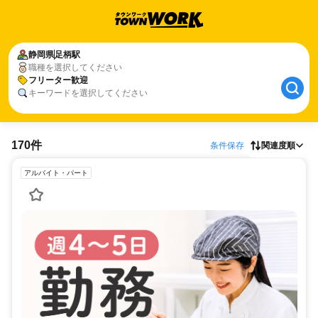
静岡県
足柄駅
職種を選択してください
フリーター歓迎
キーワードを選択してください
170件
条件保存
関連度順
アルバイト・パート