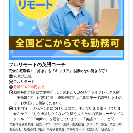
フルリモートの英語コーチ
完全在宅勤務！「好き」も「キャリア」も諦めない働き方可！
90株式会社
フルリモート
月給304,000円以上
勤務時間詳細 総労働時間：1ヶ月あたり165時間 フルフレックス制
（実働8時間・休憩1時間） ※勤務時間はご希望第一で調整しますの
で、お気軽にご相談ください。
仕事内容 「せっかく身につけた英語力、使わないまま眠らせていま
せんか？」 “もう挫折したくない”と願う人のための英語コーチングス
クール 「90 English」を運営しています。 「英語コーチ」と聞...
業界未経験者歓迎
副業・WワークOK
主婦・主夫歓迎
フリーター歓迎
学歴不問
転勤なし
経験不問
英語
未経験者歓迎
フルリモート
残業なし
研修あり