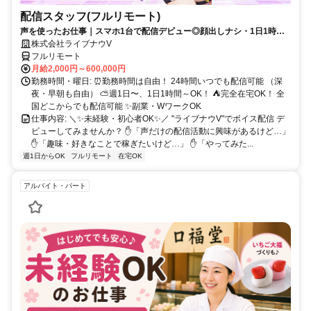
配信スタッフ(フルリモート)
声を使ったお仕事｜スマホ1台で配信デビュー◎顔出しナシ・1日1時間
～OK♪
株式会社ライブナウV
フルリモート
月給2,000円～600,000円
勤務時間・曜日: ⏰勤務時間は自由！ 24時間いつでも配信可能 （深
夜・早朝も自由） ⛅週1日〜、1日1時間～OK！ ⛺完全在宅OK！ 全
国どこからでも配信可能 ✨副業・WワークOK
仕事内容: ＼✨未経験・初心者OK✨／ "ライブナウV"でボイス配信 デ
ビューしてみませんか？ ✋「声だけの配信活動に興味があるけど…」
✋「趣味・好きなことで稼ぎたいけど…」 ✋「やってみた...
週1日からOK
フルリモート
在宅OK
アルバイト・パート