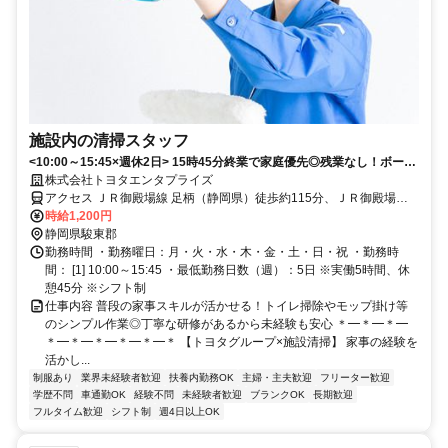
施設内の清掃スタッフ
<10:00～15:45×週休2日> 15時45分終業で家庭優先◎残業なし！ボーナ
ス有＆未経験可
株式会社トヨタエンタプライズ
アクセス ＪＲ御殿場線 足柄（静岡県）徒歩約115分、ＪＲ御殿場線
御殿場富士山口徒歩約118分 新御殿場ICより車15分
時給1,200円
静岡県駿東郡
勤務時間 ・勤務曜日：月・火・水・木・金・土・日・祝 ・勤務時
間： [1] 10:00～15:45 ・最低勤務日数（週）：5日 ※実働5時間、休
憩45分 ※シフト制
仕事内容 普段の家事スキルが活かせる！トイレ掃除やモップ掛け等
のシンプル作業◎丁寧な研修があるから未経験も安心 ＊━＊━＊━
＊━＊━＊━＊━＊━＊ 【トヨタグループ×施設清掃】 家事の経験を
活かし...
制服あり
業界未経験者歓迎
扶養内勤務OK
主婦・主夫歓迎
フリーター歓迎
学歴不問
車通勤OK
経験不問
未経験者歓迎
ブランクOK
長期歓迎
フルタイム歓迎
シフト制
週4日以上OK