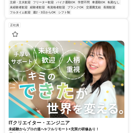
主婦・主夫歓迎
フリーター歓迎
バイク通勤OK
学歴不問
車通勤OK
転勤なし
未経験者歓迎
経験者歓迎
有資格者歓迎
ブランクOK
交通費支給
長期歓迎
フルタイム歓迎
週2・3日からOK
シフト制
正社員
ITクリエイター・エンジニア
未経験からプロの道へ✨フルリモート×充実の研修あり！