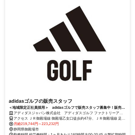
adidasゴルフの販売スタッフ
＜地域限定正社員採用＞ adidasゴルフで販売スタッフ募集中！販売未
経験の方もOK！販売ノルマなし！
アディダスジャパン株式会社 アディダスゴルフ ファクトリーアウ
トレット 御殿場
アクセス ＪＲ御殿場線 御殿場乙女口徒歩約47分、ＪＲ御殿場線 足柄
（静岡県）徒歩約59分、ＪＲ御殿場線 南御殿場徒歩約71分
月給219,744円～223,232円
静岡県御殿場市
勤務時間 総労働時間：1ヶ月あたり160時間 9:00-20:45 ※繁忙期時間