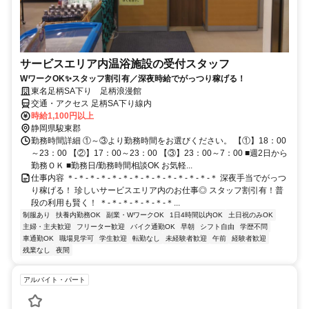
サービスエリア内温浴施設の受付スタッフ
WワークOK✨スタッフ割引有／深夜時給でがっつり稼げる！
東名足柄SA下り 足柄浪漫館
交通・アクセス 足柄SA下り線内
時給1,100円以上
静岡県駿東郡
勤務時間詳細 ①～③より勤務時間をお選びください。 【①】18：00
～23：00 【②】17：00～23：00 【③】23：00～7：00 ■週2日から
勤務ＯＫ ■勤務日/勤務時間相談OK お気軽...
仕事内容 ＊-＊-＊-＊-＊-＊-＊-＊-＊-＊-＊-＊-＊-＊ 深夜手当でがっつ
り稼げる！ 珍しいサービスエリア内のお仕事◎ スタッフ割引有！普
段の利用も賢く！ ＊-＊-＊-＊-＊-＊-＊...
制服あり
扶養内勤務OK
副業・WワークOK
1日4時間以内OK
土日祝のみOK
主婦・主夫歓迎
フリーター歓迎
バイク通勤OK
早朝
シフト自由
学歴不問
車通勤OK
職場見学可
学生歓迎
転勤なし
未経験者歓迎
午前
経験者歓迎
残業なし
夜間
アルバイト・パート