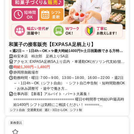
和菓子の接客販売【EXPASA足柄上り】
＜週2日～・1日4h～OK＞✨最大時給1400円✨土日祝勤務できる方特に
歓迎✨扶養内・短時間OK✨フリーター歓迎！老舗「柿安」の和菓子ブラ
柿安本店 柿次郎 足柄上りSA店
ンド「口福堂」
アクセス: EXPASA足柄SA上り店内 ・車通勤OK(ガソリン代支給/規
定) ・自転車通勤OK(自転車通勤手当支給/規定)
時給1,300円～1,400円
静岡県御殿場市
勤務時間・曜日: 7:00～9:00、13:00～18:00、16:00～22:00 ・週2日
～・1日4h～OK（シフト自由） ・シフト自己申告制 ・短時間勤務OK
・お休み調整可 ・途中で働き方...
仕事内容: 【新着】アルバイト・パート大募集！
============================= 曜日や時間帯で時給UP/最高時
給1400円 シフトは気軽にご相談ください！ =======...
シフト自由
交通費支給
週2・3日からOK
シフト制
業務委託