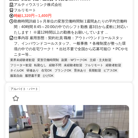
アルティウスリンク株式会社
フルリモート
時給1,320円～1,400円
勤務時間詳細 1ヶ月単位の変形労働時間制 1週間あたりの平均労働時
間：40時間 8:45～20:00の中でのシフト勤務 週3日から柔軟に対応い
たします！ ※週12時間以上の勤務をお願いしています ...
仕事内容 雇用形態：契約社員 職種：アウトバウンドコールスタッ
フ、インバウンドコールスタッフ、一般事務 ＊各種制度が整った環
境の中での在宅ワーク！ ＊出社不要で全国から応募可能◎ ＊PCやモ
ニター等...
業界未経験者歓迎
変形労働時間制
副業・WワークOK
主婦・主夫歓迎
フリーター歓迎
転勤なし
経験不問
未経験者歓迎
フルリモート
経験者歓迎
ネイルOK
研修あり
在宅OK
ブランクOK
育休あり
長期歓迎
ピアスOK
服装自由
履歴書不要
ひげOK
アルバイト・パート