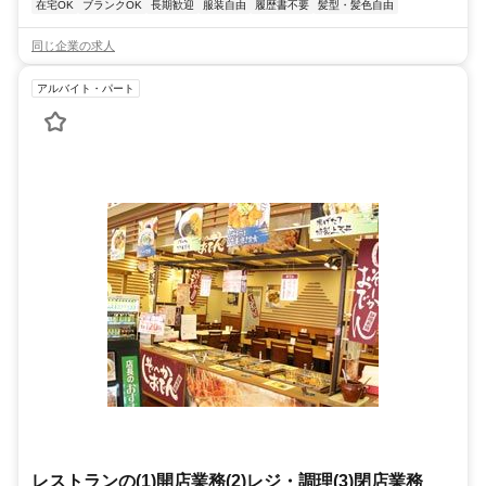
在宅OK
ブランクOK
長期歓迎
服装自由
履歴書不要
髪型・髪色自由
同じ企業の求人
アルバイト・パート
レストランの(1)開店業務(2)レジ・調理(3)閉店業務