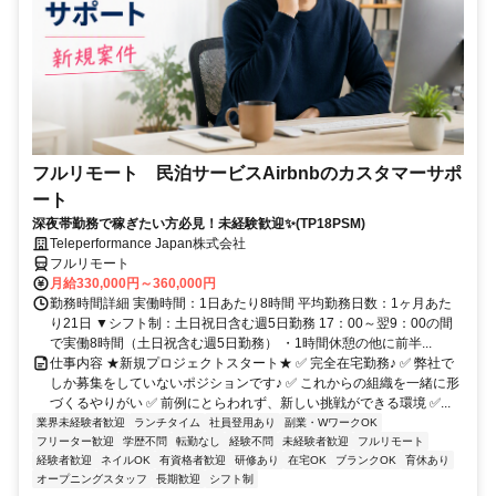
フルリモート 民泊サービスAirbnbのカスタマーサポ
ート
深夜帯勤務で稼ぎたい方必見！未経験歓迎✨(TP18PSM)
Teleperformance Japan株式会社
フルリモート
月給330,000円～360,000円
勤務時間詳細 実働時間：1日あたり8時間 平均勤務日数：1ヶ月あた
り21日 ▼シフト制：土日祝日含む週5日勤務 17：00～翌9：00の間
で実働8時間（土日祝含む週5日勤務） ・1時間休憩の他に前半...
仕事内容 ★新規プロジェクトスタート★ ✅ 完全在宅勤務♪ ✅ 弊社で
しか募集をしていないポジションです♪ ✅ これからの組織を一緒に形
づくるやりがい ✅ 前例にとらわれず、新しい挑戦ができる環境 ✅...
業界未経験者歓迎
ランチタイム
社員登用あり
副業・WワークOK
フリーター歓迎
学歴不問
転勤なし
経験不問
未経験者歓迎
フルリモート
経験者歓迎
ネイルOK
有資格者歓迎
研修あり
在宅OK
ブランクOK
育休あり
オープニングスタッフ
長期歓迎
シフト制