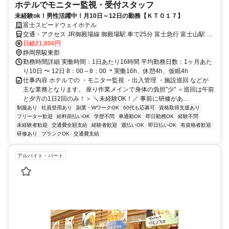
ホテルでモニター監視・受付スタッフ
未経験ok！男性活躍中！月10日～12日の勤務【ＫＴ０１７】
富士スピードウェイホテル
交通・アクセス JR御殿場線 御殿場駅 車で25分 富士急行 富士山駅 車
で46分 JR御殿場線 駿河小山駅 車で16分
日給21,806円
静岡県駿東郡
勤務時間詳細 実働時間：1日あたり16時間 平均勤務日数：1ヶ月あた
り10日 〜 12日 8：00～8：00 ＊実働16h、休憩4h、仮眠4h
仕事内容 ホテルでの ・モニター監視 ・出入管理 ・施設巡回 などが
主な業務となります。 座り作業メインで身体の負担"少" ＜巡回は午前
と夕方の1日2回のみ！＞ ＼未経験OK！／ 事前に研修があ...
制服あり
社員登用あり
副業・WワークOK
60代も応募可
資格取得支援あり
フリーター歓迎
給料前払いOK
学歴不問
車通勤OK
即日勤務OK
経験不問
未経験者歓迎
交通費全額支給
経験者歓迎
週払いOK
即日払いOK
有資格者歓迎
研修あり
ブランクOK
交通費支給
アルバイト・パート