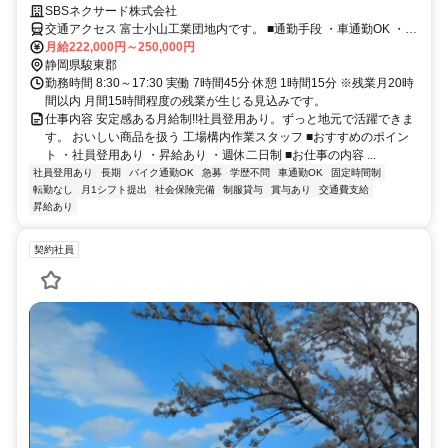
SBSネクサード株式会社
交通アクセス 富士小山工業団地内です。 ■通勤手段 ・車通勤OK ・バ
イク通勤OK ・自転車通勤も可 ■駐車場代について 車通勤の方へ月額
月給222,000円～250,000円
2,000円のご負担いただいています。 ご了承ください。
静岡県駿東郡
勤務時間 8:30～17:30 実働 7時間45分 休憩 1時間15分 ※残業月20時
間以内 月間15時間程度の残業が生じる見込みです。
仕事内容 安定感ある月給制!!社員登用あり。ずっと地元で活躍できま
す。 おいしい商品を扱う 工場構内作業スタッフ ■おすすめのポイン
ト ・社員登用あり ・昇給あり ・週休二日制 ■お仕事の内容 ...
社員登用あり
長期
バイク通勤OK
急募
学歴不問
車通勤OK
固定時間制
転勤なし
月1シフト提出
社会保険完備
制服貸与
賞与あり
交通費支給
昇給あり
契約社員