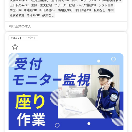
扶養内勤務OK
社員登用あり
週1日からOK
副業・WワークOK
1日4時間以内OK
土日祝のみOK
主婦・主夫歓迎
フリーター歓迎
バイク通勤OK
シフト自由
学歴不問
車通勤OK
即日勤務OK
職場見学可
平日のみOK
転勤なし
午前
経験者歓迎
ネイルOK
残業なし
同じ企業の求人
アルバイト・パート