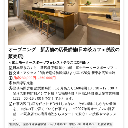
オープニング 新店舗の店長候補(日本茶カフェ併設の
販売店)
＜富士モータースポーツフォレストテラスにOPEN＞
日本茶きみくら 新店舗(静岡県小山町 富士モータースポーツフォ
レストテラス)
交通・アクセス JR御殿場線御殿場駅より車で20分 新東名高速道路新
御殿場インターより車で15分
月給280,000円～350,000円
静岡県駿東郡
勤務時間詳細 総労働時間：1ヶ月あたり160時間 10：30～19：30 ＊
変形労働時間制／シフト制 ＊実働8時間 ＊休憩1時間 ※店舗営業時間
は11：00~19：00を予定しております。
仕事内容 “お店を任される”だけじゃない。 その場所にしかない価値
を、 自分の手で育てていく仕事です。 ✅2027年春オープンの新店
舗！ ✅既存店での店長補佐からスタートで安心！ ✅接客やマネジメ
ン...
制服あり
業界未経験者歓迎
バイク通勤OK
学歴不問
車通勤OK
経験者歓迎