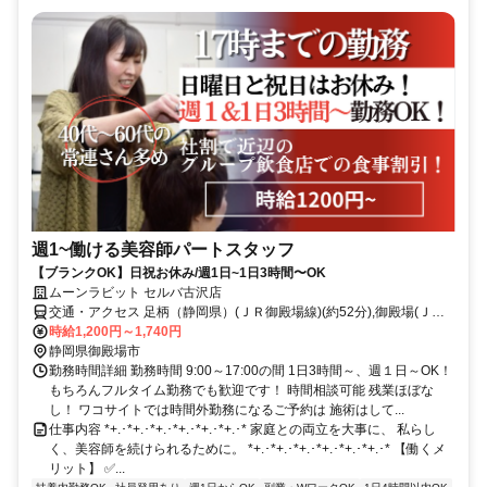
週1~働ける美容師パートスタッフ
【ブランクOK】日祝お休み/週1日~1日3時間〜OK
ムーンラビット セルバ古沢店
交通・アクセス 足柄（静岡県）(ＪＲ御殿場線)(約52分),御殿場(ＪＲ
御殿場線)富士山口(約54分),南御殿場(ＪＲ御殿場線)(約88分)
時給1,200円～1,740円
静岡県御殿場市
勤務時間詳細 勤務時間 9:00～17:00の間 1日3時間～、週１日～OK！
もちろんフルタイム勤務でも歓迎です！ 時間相談可能 残業ほぼな
し！ ワコサイトでは時間外勤務になるご予約は 施術はして...
仕事内容 *+.･*+.･*+.･*+.･*+.･*+.･* 家庭との両立を大事に、 私らし
く、美容師を続けられるために。 *+.･*+.･*+.･*+.･*+.･*+.･* 【働くメ
リット】 ✅...