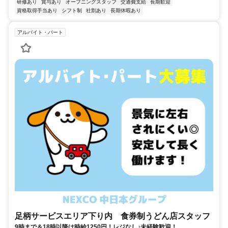
研修あり
賞与あり
オープニングスタッフ
交通費支給
長期歓迎
資格取得手当あり
シフト制
社割あり
長期休暇あり
アルバイト・パート
足柄サービスエリア下り内 食券制うどん店スタッフ
9時まで＆18時以降は時給1250円！レジなし♪未経験歓迎！