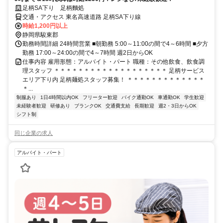
足柄SA下り 足柄麵処
交通・アクセス 東名高速道路 足柄SA下り線
時給1,200円以上
静岡県駿東郡
勤務時間詳細 24時間営業 ■朝勤務 5:00～11:00の間で4～6時間 ■夕方
勤務 17:00～24:00の間で4～7時間 週2日からOK
仕事内容 雇用形態：アルバイト・パート 職種：その他飲食、飲食調
理スタッフ ＊＊＊＊＊＊＊＊＊＊＊＊＊＊＊＊＊＊＊ 足柄サービス
エリア下り内 足柄麺処スタッフ募集！ ＊＊＊＊＊＊＊＊＊＊＊＊＊
＊...
制服あり
1日4時間以内OK
フリーター歓迎
バイク通勤OK
車通勤OK
学生歓迎
未経験者歓迎
研修あり
ブランクOK
交通費支給
長期歓迎
週2・3日からOK
シフト制
同じ企業の求人
アルバイト・パート