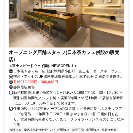
オープニング店舗スタッフ(日本茶カフェ併設の販売
店)
＜富士スピードウェイ隣にNEW OPEN！＞
日本茶きみくら 新店舗(静岡県小山町 富士モータースポーツフォ
レストテラス)
交通・アクセス JR御殿場線御殿場駅より車で20分 新東名高速道路新
御殿場インターより車で15分
月給210,000円～300,000円
静岡県駿東郡
勤務時間詳細 総労働時間：1ヶ月あたり160時間 10：30～19：30 ＊
変形労働時間制／シフト制 ＊実働8時間 ＊休憩1時間 ※店舗営業時間
は11：00~19：00を予定しております。
仕事内容 ✅2027年春オープンの新店舗！ ✅将来店長へのステップア
ップも可能！ ✅年間休日120日！働きやすさ◎ ✅週1日定休日もあ
り、営業時間も夜遅くないためワークライフバランスも大切にしなが
ら働...
制服あり
業界未経験者歓迎
バイク通勤OK
学歴不問
車通勤OK
経験者歓迎