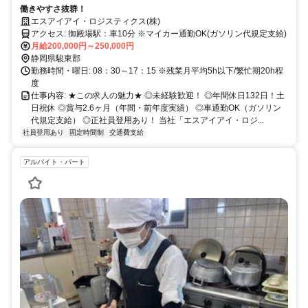
働きやすさ抜群！
エスアイアイ・ロジスティクス(株)
アクセス: 御殿場駅：車10分 ※マイカー通勤OK(ガソリン代規定支給)
月給200,000円～250,000円
静岡県駿東郡
勤務時間・曜日: 08：30～17：15 ※残業月平均5h以下/繁忙期20h程
度
仕事内容: ★この求人の魅力★ ◎未経験歓迎！ ◎年間休日132日！土
日祝休 ◎賞与2.6ヶ月（年間・前年度実績） ◎車通勤OK（ガソリン
代規定支給） ◎正社員登用あり！ 当社「エスアイアイ・ロジ...
社員登用あり
固定時間制
交通費支給
アルバイト・パート