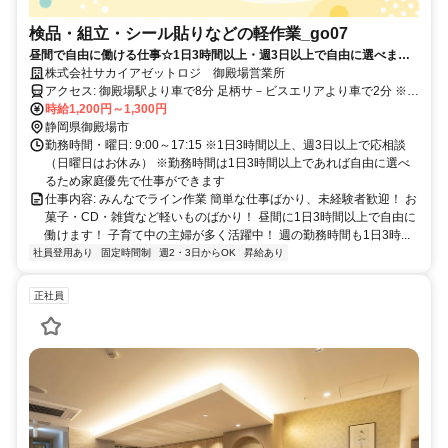
検品・組立・シール貼りなどの軽作業_go07
昼間で自由に働ける仕事☆1日3時間以上・週3日以上で自由に選べま
す！
株式会社サカイアゼットロジ 御殿場営業所
アクセス: 御殿場駅より車で8分 足柄サ－ビスエリアより車で2分 ※
車・バイク通勤OK
時給1,200円～1,300円
静岡県御殿場市
勤務時間・曜日: 9:00～17:15 ※1日3時間以上、週3日以上で応相談
（日曜日はお休み） ※勤務時間は1日3時間以上であれば自由に選べ
るため家庭優先で仕事ができます
仕事内容: みんなでライン作業 簡単な仕事ばかり、未経験者歓迎！ お
菓子・CD・雑貨など軽いものばかり！ 昼間に1日3時間以上で自由に
働けます！ 子育て中の主婦が多く活躍中！ 週の勤務時間も1日3時...
社員登用あり
固定時間制
週2・3日からOK
昇給あり
正社員