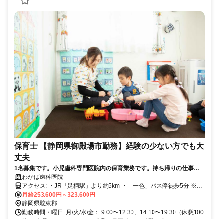
保育士 【静岡県御殿場市勤務】経験の少ない方でも大
丈夫
1名募集です。小児歯科専門医院内の保育業務です。持ち帰りの仕事は
ありません。現在5名の保育士が働いています。
わかば歯科医院
アクセス: ・JR「足柄駅」より約5km ・「一色」バス停徒歩5分 ※バ
イク、マイカー通勤可
月給253,600円～323,600円
静岡県駿東郡
勤務時間・曜日: 月/火/水/金： 9:00〜12:30、14:10〜19:30（休憩100