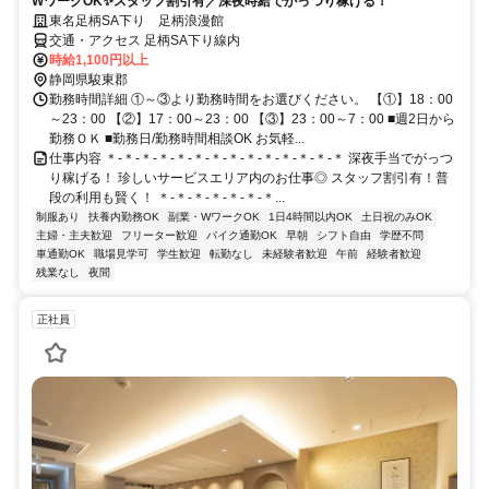
WワークOK✨スタッフ割引有／深夜時給でがっつり稼げる！
東名足柄SA下り 足柄浪漫館
交通・アクセス 足柄SA下り線内
時給1,100円以上
静岡県駿東郡
勤務時間詳細 ①～③より勤務時間をお選びください。 【①】18：00
～23：00 【②】17：00～23：00 【③】23：00～7：00 ■週2日から
勤務ＯＫ ■勤務日/勤務時間相談OK お気軽...
仕事内容 ＊-＊-＊-＊-＊-＊-＊-＊-＊-＊-＊-＊-＊-＊ 深夜手当でがっつ
り稼げる！ 珍しいサービスエリア内のお仕事◎ スタッフ割引有！普
段の利用も賢く！ ＊-＊-＊-＊-＊-＊-＊...
制服あり
扶養内勤務OK
副業・WワークOK
1日4時間以内OK
土日祝のみOK
主婦・主夫歓迎
フリーター歓迎
バイク通勤OK
早朝
シフト自由
学歴不問
車通勤OK
職場見学可
学生歓迎
転勤なし
未経験者歓迎
午前
経験者歓迎
残業なし
夜間
正社員