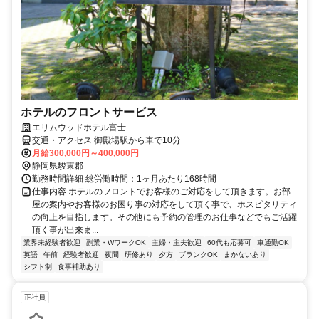
ホテルのフロントサービス
エリムウッドホテル富士
交通・アクセス 御殿場駅から車で10分
月給300,000円～400,000円
静岡県駿東郡
勤務時間詳細 総労働時間：1ヶ月あたり168時間
仕事内容 ホテルのフロントでお客様のご対応をして頂きます。お部
屋の案内やお客様のお困り事の対応をして頂く事で、ホスピタリティ
の向上を目指します。その他にも予約の管理のお仕事などでもご活躍
頂く事が出来ま...
業界未経験者歓迎
副業・WワークOK
主婦・主夫歓迎
60代も応募可
車通勤OK
英語
午前
経験者歓迎
夜間
研修あり
夕方
ブランクOK
まかないあり
シフト制
食事補助あり
正社員