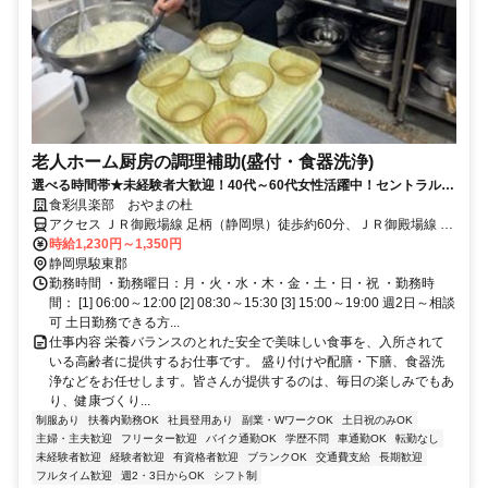
老人ホーム厨房の調理補助(盛付・食器洗浄)
選べる時間帯★未経験者大歓迎！40代～60代女性活躍中！セントラルキ
ッチンからの料理を盛付ます！
食彩倶楽部 おやまの杜
アクセス ＪＲ御殿場線 足柄（静岡県）徒歩約60分、ＪＲ御殿場線 御
殿場富士山口徒歩約75分、ＪＲ御殿場線 駿河小山徒歩約75分
時給1,230円～1,350円
静岡県駿東郡
勤務時間 ・勤務曜日：月・火・水・木・金・土・日・祝 ・勤務時
間： [1] 06:00～12:00 [2] 08:30～15:30 [3] 15:00～19:00 週2日～相談
可 土日勤務できる方...
仕事内容 栄養バランスのとれた安全で美味しい食事を、入所されて
いる高齢者に提供するお仕事です。 盛り付けや配膳・下膳、食器洗
浄などをお任せします。皆さんが提供するのは、毎日の楽しみでもあ
り、健康づくり...
制服あり
扶養内勤務OK
社員登用あり
副業・WワークOK
土日祝のみOK
主婦・主夫歓迎
フリーター歓迎
バイク通勤OK
学歴不問
車通勤OK
転勤なし
未経験者歓迎
経験者歓迎
有資格者歓迎
ブランクOK
交通費支給
長期歓迎
フルタイム歓迎
週2・3日からOK
シフト制