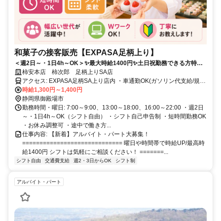
和菓子の接客販売【EXPASA足柄上り】
＜週2日～・1日4h～OK＞✨最大時給1400円✨土日祝勤務できる方特に
歓迎✨扶養内・短時間OK✨フリーター歓迎！老舗「柿安」の和菓子ブラ
柿安本店 柿次郎 足柄上りSA店
ンド「口福堂」
アクセス: EXPASA足柄SA上り店内 ・車通勤OK(ガソリン代支給/規
定) ・自転車通勤OK(自転車通勤手当支給/規定)
時給1,300円～1,400円
静岡県御殿場市
勤務時間・曜日: 7:00～9:00、13:00～18:00、16:00～22:00 ・週2日
～・1日4h～OK（シフト自由） ・シフト自己申告制 ・短時間勤務OK
・お休み調整可 ・途中で働き方...
仕事内容: 【新着】アルバイト・パート大募集！
============================= 曜日や時間帯で時給UP/最高時
給1400円 シフトは気軽にご相談ください！ =======...
シフト自由
交通費支給
週2・3日からOK
シフト制
アルバイト・パート