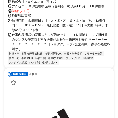
ス有＆未経験可
株式会社トヨタエンタプライズ
アクセス ＪＲ御殿場線 足柄（静岡県）徒歩約115分、ＪＲ御殿場線
御殿場富士山口徒歩約118分 新御殿場ICより車15分
時給1,200円
静岡県駿東郡
勤務時間 ・勤務曜日：月・火・水・木・金・土・日・祝 ・勤務時
間： [1] 10:00～15:45 ・最低勤務日数（週）：5日 ※実働5時間、休
憩45分 ※シフト制
仕事内容 普段の家事スキルが活かせる！トイレ掃除やモップ掛け等
のシンプル作業◎丁寧な研修があるから未経験も安心 ＊━＊━＊━
＊━＊━＊━＊━＊━＊ 【トヨタグループ×施設清掃】 家事の経験を
活かし...
制服あり
業界未経験者歓迎
扶養内勤務OK
主婦・主夫歓迎
フリーター歓迎
学歴不問
車通勤OK
経験不問
未経験者歓迎
ブランクOK
長期歓迎
フルタイム歓迎
シフト制
週4日以上OK
正社員