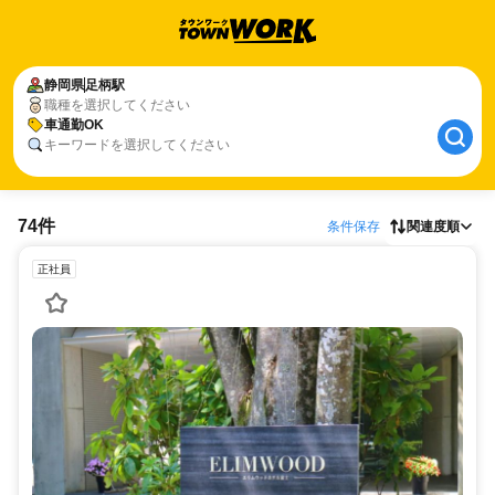
静岡県
足柄駅
職種を選択してください
車通勤OK
キーワードを選択してください
74件
条件保存
関連度順
正社員