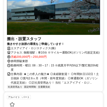
搬出・設置スタッフ
働きやすさ抜群の環境をご準備しています！
エスアイアイ・ロジスティクス(株)
アクセス: 御殿場駅：車10分 ※マイカー通勤OK(ガソリン代規定支給)
月給200,000円～250,000円
静岡県駿東郡
勤務時間・曜日: 08：30～17：15 ※残業月平均5h以下/繁忙期20h程
度
仕事内容: ★この求人の魅力★ ◎未経験歓迎！ ◎年間休日132日！土
日祝休 ◎賞与2.6ヶ月（年間・前年度実績） ◎車通勤OK（ガソリン
代規定支給） ◎正社員登用あり！ 当社「エスアイアイ・ロジ...
社員登用あり
固定時間制
交通費支給
アルバイト・パート