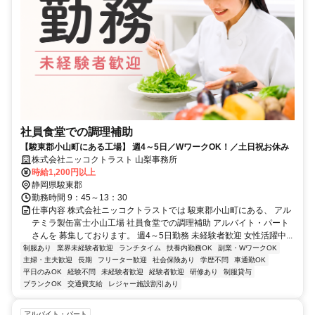
社員食堂での調理補助
【駿東郡小山町にある工場】 週4～5日／WワークOK！／土日祝お休み
株式会社ニッコクトラスト 山梨事務所
時給1,200円以上
静岡県駿東郡
勤務時間 9：45～13：30
仕事内容 株式会社ニッコクトラストでは 駿東郡小山町にある、 アル
テミラ製缶富士小山工場 社員食堂での調理補助 アルバイト・パート
さんを 募集しております。 週4～5日勤務 未経験者歓迎 女性活躍中...
制服あり
業界未経験者歓迎
ランチタイム
扶養内勤務OK
副業・WワークOK
主婦・主夫歓迎
長期
フリーター歓迎
社会保険あり
学歴不問
車通勤OK
平日のみOK
経験不問
未経験者歓迎
経験者歓迎
研修あり
制服貸与
ブランクOK
交通費支給
レジャー施設割引あり
アルバイト・パート