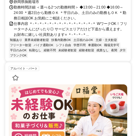
静岡県御殿場市
勤務時間詳細 ＜選べる2つの勤務時間＞ ◆13:00～21:00 ◆16:00～
24:00 ＊週2日から勤務ＯＫ ＊平日のみ、土日のみの勤務もＯＫ ＊勤
務日相談OK お気軽にご相談ください。
仕事内容 ＊-＊-＊-＊-＊-＊-＊-＊-＊-＊-＊-＊-＊-＊ WワークOK！フリ
ーターさんにぴったり◎ サービスエリアだけど下道から通えます。
お財布に嬉しい社員割あります⭐ ＊-＊-＊-＊...
制服あり
業界未経験者歓迎
扶養内勤務OK
土日祝のみOK
主婦・主夫歓迎
フリーター歓迎
バイク通勤OK
シフト自由
学歴不問
車通勤OK
職場見学可
平日のみOK
転勤なし
経験不問
未経験者歓迎
経験者歓迎
残業なし
夜間
夕方
ブランクOK
アルバイト・パート