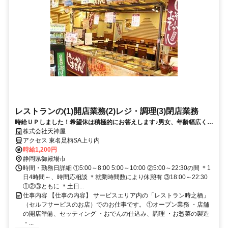
レストランの(1)開店業務(2)レジ・調理(3)閉店業務
時給ＵＰしました！希望休は積極的にお答えします♪男女、年齢幅広く活
躍中♪
株式会社天神屋
アクセス 東名足柄SA上り内
時給1,200円
静岡県御殿場市
時間・勤務日詳細 ①5:00～8:00 5:00～10:00 ②5:00～22:30の間 ＊1
日4時間～、時間応相談 ＊就業時間数により休憩有 ③18:00～22:30
①②③ともに ＊土日...
仕事内容 【仕事の内容】 サービスエリア内の「レストラン時之栖」
（セルフサービスのお店）でのお仕事です。 ①オープン業務 ・店舗
の開店準備、セッティング ・おでんの仕込み、調理 ・お惣菜の製造
・...