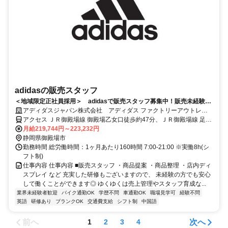
adidasの販売スタッフ
＜地域限定正社員採用＞ adidasで販売スタッフ募集中！販売未経験の
方もOK！販売ノルマなし！
アディダスジャパン株式会社 アディダス ファクトリーアウトレッ
ト 御殿場
アクセス ＪＲ御殿場線 御殿場乙女口徒歩約47分、ＪＲ御殿場線 足柄
（静岡県）徒歩約59分、ＪＲ御殿場線 南御殿場徒歩約71分
月給219,744円～223,232円
静岡県御殿場市
勤務時間 総労働時間：1ヶ月あたり160時間 7:00-21:00 ※実働8h(シ
フト制)
仕事内容 仕事内容 ■販売スタッフ ・商品提案 ・商品整理 ・店内ディ
スプレイ など 充実した研修もございますので、 未経験の方でも安心
して働くことができます◎ ゆくゆくは売上管理やスタッフ育成な...
業界未経験者歓迎
バイク通勤OK
学歴不問
車通勤OK
職場見学可
経験不問
英語
研修あり
ブランクOK
交通費支給
シフト制
中国語
前へ
次へ
1
2
3
4