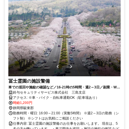
冨士霊園の施設警備
車での巡回や施錠の確認など／16-21時の5時間・週2～3日／副業・Wワ
ークOK！採用率9割超／大手企業の手厚い制度と福利厚生あり！
鈴与セキュリティサービス株式会社 三島支店
アクセス: ※車・バイク・自転車通勤OK（駐車場あり）
時給1,200円
静岡県駿東郡
勤務時間・曜日: 16:00～21:00（実働5時間） ※週2～3日の勤務（シ
フト制） ※シフトはお気軽にご相談ください
仕事内容: 冨士霊園の施設警備のお仕事をお願いします。 現在は、5
名の方が働いています。 ・車で園内を巡回 ・施設の施錠の確認 など