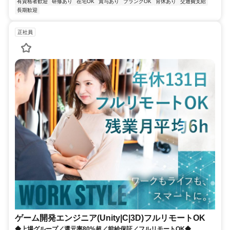
有資格者歓迎
研修あり
在宅OK
賞与あり
ブランクOK
育休あり
交通費支給
長期歓迎
正社員
ゲーム開発エンジニア(Unity|C|3D)フルリモートOK
◆上場グループ／還元率80%超／前給保証／フルリモートOK◆