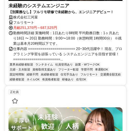
未経験のシステムエンジニア
【別業務なし】フルリモ研修で未経験から、エンジニアデビュー！
株式会社三河屋
フルリモート
月給251,370円～687,525円
勤務時間詳細 実働時間：1日あたり8時間 平均勤務日数：1ヶ月あた
り18日 〜 20日 勤務時間：9:00〜18:00（休憩時間 1時間00分） ※残
業は基本月20時間以下です。
仕事内容 ======================= 20−30代活躍中！ 現在、プロ
グラミング学習を頑張っている システムエンジニアを目指す皆様！
=======================...
業界未経験者歓迎
ランチタイム
社員登用あり
副業・WワークOK
主婦・主夫歓迎
資格取得支援あり
フリーター歓迎
学歴不問
車通勤OK
固定時間制
経験不問
未経験者歓迎
住宅手当あり
フルリモート
交通費全額支給
経験者歓迎
ネイルOK
有資格者歓迎
研修あり
在宅OK
正社員