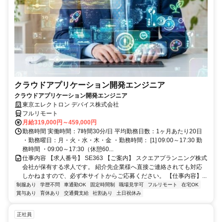
クラウドアプリケーション開発エンジニア
クラウドアプリケーション開発エンジニア
東京エレクトロン デバイス株式会社
フルリモート
月給319,000円～459,000円
勤務時間 実働時間：7時間30分/日 平均勤務日数：1ヶ月あたり20日
・勤務曜日：月・火・水・木・金 ・勤務時間： [1] 09:00～17:30 勤
務時間 ・09:00～17:30（休憩60...
仕事内容 【求人番号】 SE363 【ご案内】 スクエアプランニング株式
会社が保有する求人です。 紹介先企業様へ直接ご連絡されても対応
しかねますので、必ず本サイトからご応募ください。 【仕事内容】...
制服あり
学歴不問
車通勤OK
固定時間制
職場見学可
フルリモート
在宅OK
賞与あり
育休あり
交通費支給
社割あり
土日祝休み
正社員