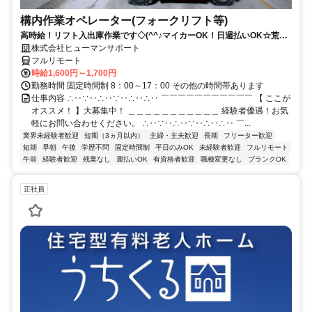
構内作業オペレーター(フォークリフト等)
高時給！リフト入出庫作業です◇(^^♪マイカーOK！日週払いOK☆荒本
駅★【シゴト№0619】
株式会社ヒューマンサポート
フルリモート
時給1,600円～1,700円
勤務時間 固定時間制 8：00～17：00 その他の時間帯あります
仕事内容 ∴‥∵‥∴‥∵‥∴‥∴‥ ￣￣￣￣￣￣￣￣￣￣￣ 【 ここが
オススメ！ 】大募集中！ ＿＿＿＿＿＿＿＿＿＿＿ 経験者優遇！お気
軽にお問い合わせください。 ∴‥∵‥∴‥∵‥∴‥∴‥ ￣...
業界未経験者歓迎
短期（3ヵ月以内）
主婦・主夫歓迎
長期
フリーター歓迎
短期
早朝
午後
学歴不問
固定時間制
平日のみOK
未経験者歓迎
フルリモート
午前
経験者歓迎
残業なし
週払いOK
有資格者歓迎
職種変更なし
ブランクOK
正社員