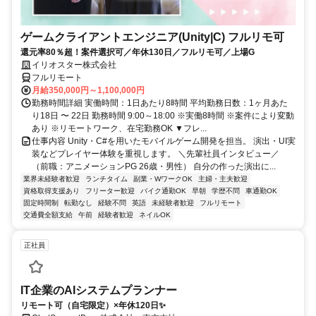
ゲームクライアントエンジニア(Unity|C) フルリモ可
還元率80％超！案件選択可／年休130日／フルリモ可／上場G
イリオスター株式会社
フルリモート
月給350,000円～1,100,000円
勤務時間詳細 実働時間：1日あたり8時間 平均勤務日数：1ヶ月あた
り18日 〜 22日 勤務時間 9:00～18:00 ※実働8時間 ※案件により変動
あり ※リモートワーク、在宅勤務OK ▼フレ...
仕事内容 Unity・C#を用いたモバイルゲーム開発を担当。 演出・UI実
装などプレイヤー体験を重視します。 ＼先輩社員インタビュー／
（前職：アニメーションPG 26歳・男性） 自分の作った演出に...
業界未経験者歓迎
ランチタイム
副業・WワークOK
主婦・主夫歓迎
資格取得支援あり
フリーター歓迎
バイク通勤OK
早朝
学歴不問
車通勤OK
固定時間制
転勤なし
経験不問
英語
未経験者歓迎
フルリモート
交通費全額支給
午前
経験者歓迎
ネイルOK
正社員
IT企業のAIシステムプランナー
リモート可（自宅限定）×年休120日✨