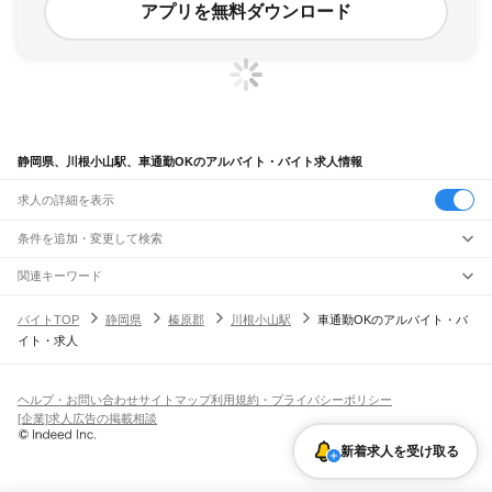
アプリを無料ダウンロード
静岡県、川根小山駅、車通勤OKのアルバイト・バイト求人情報
求人の詳細を表示
条件を追加・変更して検索
市区町村を追加・変更
関連キーワード
完全在宅ワーク 全国
シール貼り 在宅
現在地周辺
ガチャガチャ
犬カフェ
静岡県
駅を追加・変更
バイトTOP
静岡県
榛原郡
川根小山駅
車通勤OKのアルバイト・バ
静岡県
すべて
イト・求人
静岡市
すべて
職種を追加・変更
JR東海道本線(東京～熱海)
葵区
駿河区
清水区
熱海駅
飲食・フードサービス
浜松市
すべて
特徴を追加・変更
飲食・フードサービス
すべて
ヘルプ・お問い合わせ
サイトマップ
利用規約・プライバシーポリシー
JR身延線
中央区
浜名区
天竜区
ホールスタッフ
キッチンスタッフ
皿洗い・洗い場
精肉・鮮魚加工
給食調理
人気
[企業]求人広告の掲載相談
富士駅
柚木駅
竪堀駅
入山瀬駅
富士根駅
源道寺駅
富士宮駅
西富士宮駅
沼久保駅
雇用形態を追加・変更
パン屋（ベーカリー）
フードカウンター販売員
バー（BAR）・バーテンダー
沼津市
熱海市
三島市
富士宮市
伊東市
島田市
富士市
磐田市
焼津市
掛川市
藤枝市
日払いOK
高校生歓迎
学生歓迎
深夜の仕事
髪型・髪色自由
ひげOK
ネイルOK
芝川駅
稲子駅
飲食店補助（開店・閉店準備）
飲食店（店長・マネージャー）
新着求人を受け取る
御殿場市
袋井市
下田市
裾野市
湖西市
伊豆市
御前崎市
菊川市
伊豆の国市
ピアスOK
アルバイト・パート
履歴書不要
オープニングスタッフ
留学生・外国人活躍中
都道府県を変更
営業・販売
JR飯田線(豊橋～天竜峡)
牧之原市
芝川町
新居町
賀茂郡
田方郡
駿東郡
榛原郡
周智郡
勤務期間
正社員
出馬駅
上市場駅
浦川駅
早瀬駅
下川合駅
中部天竜駅
佐久間駅
相月駅
城西駅
向市場駅
営業・販売
すべて
短期
契約社員
単発・1日OK
長期
期間限定（春夏冬休み等）