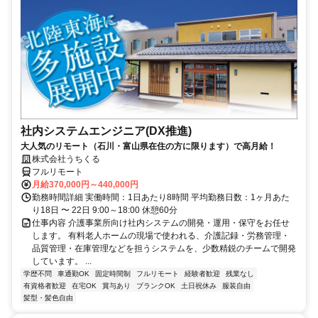
社内システムエンジニア(DX推進)
大人気のリモート（石川・富山県在住の方に限ります）で高月給！
株式会社うちくる
フルリモート
月給370,000円～440,000円
勤務時間詳細 実働時間：1日あたり8時間 平均勤務日数：1ヶ月あた
り18日 〜 22日 9:00～18:00 休憩60分
仕事内容 介護事業所向け社内システムの開発・運用・保守をお任せ
します。 有料老人ホームの現場で使われる、介護記録・労務管理・
品質管理・在庫管理などを担うシステムを、少数精鋭のチームで開発
しています。 ...
学歴不問
車通勤OK
固定時間制
フルリモート
経験者歓迎
残業なし
有資格者歓迎
在宅OK
賞与あり
ブランクOK
土日祝休み
服装自由
髪型・髪色自由