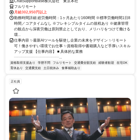
ChatSupportBase株式会社 東京本社
フルリモート
月給302,950円以上
勤務時間詳細 総労働時間：1ヶ月あたり160時間 ※標準労働時間1日8
時間／コアタイムなし ※フレキシブルタイムの規程あり ※健康管理
の観点から深夜労働は原則禁止としており、メリハリをつけて働ける
環...
仕事内容 ✨最新AIツールを駆使し企業の未来をデザイン ✨リモート
可！働きやすい環境でお仕事 ✨資格取得や書籍購入など手厚いスキル
アップ支援 【仕事内容】 ■ 具体的な業務
┈┈┈┈┈┈┈┈┈┈┈┈...
資格取得支援あり
学歴不問
フルリモート
交通費全額支給
経験者歓迎
在宅OK
育休あり
交通費支給
土日祝休み
食事補助あり
正社員