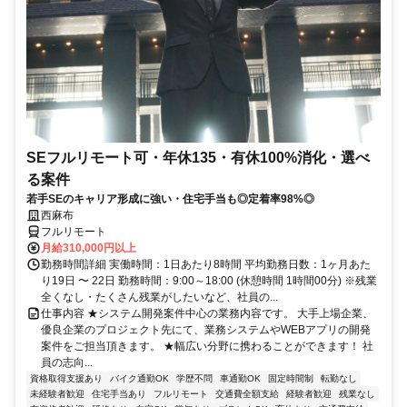
SEフルリモート可・年休135・有休100%消化・選べ
る案件
若手SEのキャリア形成に強い・住宅手当も◎定着率98%◎
西麻布
フルリモート
月給310,000円以上
勤務時間詳細 実働時間：1日あたり8時間 平均勤務日数：1ヶ月あた
り19日 〜 22日 勤務時間：9:00～18:00 (休憩時間 1時間00分) ※残業
全くなし・たくさん残業がしたいなど、社員の...
仕事内容 ★システム開発案件中心の業務内容です。 大手上場企業、
優良企業のプロジェクト先にて、業務システムやWEBアプリの開発
案件をご担当頂きます。 ★幅広い分野に携わることができます！ 社
員の志向...
資格取得支援あり
バイク通勤OK
学歴不問
車通勤OK
固定時間制
転勤なし
未経験者歓迎
住宅手当あり
フルリモート
交通費全額支給
経験者歓迎
残業なし