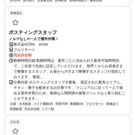
在宅OK
賞与あり
交通費支給
長期歓迎
長期休暇あり
服装自由
業務委託
ポスティングスタッフ
ノルマなし✨一人で屋外作業！
株式会社One arrow
フルリモート
完全歩合制
勤務時間詳細 勤務時間は、案件ごとに決められた配布可能時間内
で、ご自身で自由に設定していただけます。 朝早くからお昼過ぎま
で稼働するスタッフ、お昼から夕方まで稼働するスタッフが混在して
おります。 最低...
仕事内容 ポスティングスタッフ大募集。 指定された配布エリアに、
チラシ・冊子を配布するお仕事です。 マニュアルに沿って一人で進
める屋外作業のため、複雑な人間関係や接客ストレスなく取り組むこ
とができます...
主婦・主夫歓迎
バイク通勤OK
学歴不問
車通勤OK
フルリモート
研修あり
長期歓迎
完全歩合制
シフト制
正社員