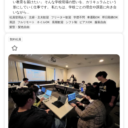
い教育を届けたい」 そんな学校現場の想いを、カリキュラムという
形にしていく仕事です。 私たちは、学校ごとの理念や課題に向き合
いながら...
社員登用あり
主婦・主夫歓迎
フリーター歓迎
学歴不問
車通勤OK
即日勤務OK
英語
フルリモート
ネイルOK
長期歓迎
シフト制
ピアスOK
服装自由
髪型・髪色自由
契約社員