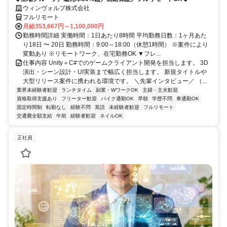
ウィンヴォルブ株式会社
フルリモート
月給353,667円～1,100,000円
勤務時間詳細 実働時間：1日あたり8時間 平均勤務日数：1ヶ月あた
り18日 〜 20日 勤務時間：9:00～18:00（休憩1時間） ※案件により
変動あり ※リモートワーク、在宅勤務OK ▼フレ...
仕事内容 Unity＋C#でのゲームクライアント開発を担当します。 3D
演出・シーン設計・UI実装まで幅広く担当します。 新規タイトルや
大型リリース案件に携われる環境です。 ＼先輩インタビュー／ （...
業界未経験者歓迎
ランチタイム
副業・WワークOK
主婦・主夫歓迎
資格取得支援あり
フリーター歓迎
バイク通勤OK
早朝
学歴不問
車通勤OK
固定時間制
転勤なし
経験不問
英語
未経験者歓迎
フルリモート
交通費全額支給
午前
経験者歓迎
ネイルOK
正社員