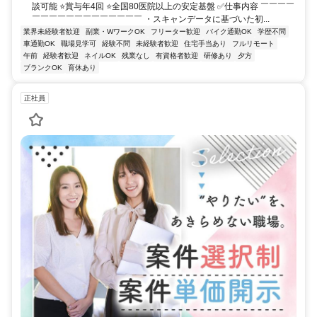
談可能 ⭐賞与年4回 ⭐全国80医院以上の安定基盤 ✅仕事内容 ￣￣￣￣
￣￣￣￣￣￣￣￣￣￣￣￣￣ ・スキャンデータに基づいた初...
業界未経験者歓迎
副業・WワークOK
フリーター歓迎
バイク通勤OK
学歴不問
車通勤OK
職場見学可
経験不問
未経験者歓迎
住宅手当あり
フルリモート
午前
経験者歓迎
ネイルOK
残業なし
有資格者歓迎
研修あり
夕方
ブランクOK
育休あり
正社員