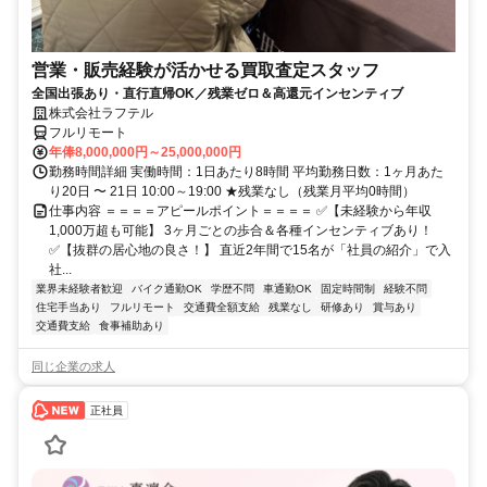
営業・販売経験が活かせる買取査定スタッフ
全国出張あり・直行直帰OK／残業ゼロ＆高還元インセンティブ
株式会社ラフテル
フルリモート
年俸8,000,000円～25,000,000円
勤務時間詳細 実働時間：1日あたり8時間 平均勤務日数：1ヶ月あた
り20日 〜 21日 10:00～19:00 ★残業なし（残業月平均0時間）
仕事内容 ＝＝＝＝アピールポイント＝＝＝＝ ✅【未経験から年収
1,000万超も可能】 3ヶ月ごとの歩合＆各種インセンティブあり！
✅【抜群の居心地の良さ！】 直近2年間で15名が「社員の紹介」で入
社...
業界未経験者歓迎
バイク通勤OK
学歴不問
車通勤OK
固定時間制
経験不問
住宅手当あり
フルリモート
交通費全額支給
残業なし
研修あり
賞与あり
交通費支給
食事補助あり
同じ企業の求人
正社員