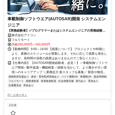
車載制御ソフトウエア(AUTOSAR)開発 システムエン
ジニア
【実務経験者】✅プログラマーまたはシステムエンジニアの実務経験✅C
言語の開発経験✅車載組込ソフトの開発経験✅AUTOSARコンフィグ設
株式会社アイコン
計経験
フルリモート
月給300,000円～500,000円
【勤務時間】 9:00～18:00 【残業について】 プロジェクトや時期に
より、業務のスケジュールが変動します。それに応じて残業も発生し
ますが、長時間や深夜の残業はありませんのでご安心ください。
【仕事内容】 【AUTOSAR開発経験者、必見！】 ✅車載制御ソフトウ
エア開発✅案件提議～機能検査 ✅経験を活かして、より働きやすい環
境へのキャリアアップ ＼業務拡大 新スタッフを募集／ 製造や物流...
資格取得支援あり
産休・育休取得実績あり
バイク通勤OK
車通勤OK
固定時間制
フルリモート
経験者歓迎
有資格者歓迎
社会保険完備
賞与あり
育休あり
交通費支給
昇給あり
同じ企業の求人
正社員