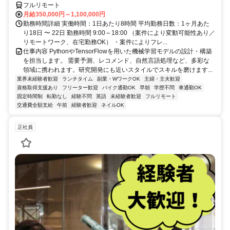
フルリモート
月給350,000円～1,100,000円
勤務時間詳細 実働時間：1日あたり8時間 平均勤務日数：1ヶ月あた
り18日 〜 22日 勤務時間 9:00～18:00 （案件により変動可能性あり／
リモートワーク、在宅勤務OK） ・案件によりフレ...
仕事内容 PythonやTensorFlowを用いた機械学習モデルの設計・構築
を担当します。 需要予測、レコメンド、自然言語処理など、多彩な
領域に携われます。研究開発にも近いスタイルでスキルを磨けます...
業界未経験者歓迎
ランチタイム
副業・WワークOK
主婦・主夫歓迎
資格取得支援あり
フリーター歓迎
バイク通勤OK
早朝
学歴不問
車通勤OK
固定時間制
転勤なし
経験不問
英語
未経験者歓迎
フルリモート
交通費全額支給
午前
経験者歓迎
ネイルOK
正社員