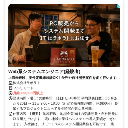
Web系システムエンジニア(経験者)
上流未経験、要件定義未経験OK！受託や自社開発案件を多く行います。
エンジニアとしてステップアップしましょう！
株式会社ラボラト
フルリモート
月給300,000円以上
勤務時間・曜日: 実働時間：1日あたり8時間 平均勤務日数：1ヶ月あ
たり20日 〜 21日 9:00～18:00（所定労働時間8時間、休憩60分） 参
加するプロジェクトによって多少時間が異なる可能...
仕事内容: 【概要】 地域行政、地域企業向けの受託開発・自社開発に
取り組んでいます。 既に地域企業様へシステムの導入実績がござい
ます。 入社後は、リモートでのシステム開発業務も可能です。 案