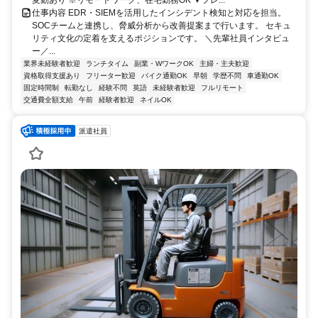
仕事内容 EDR・SIEMを活用したインシデント検知と対応を担当。
SOCチームと連携し、脅威分析から改善提案まで行います。 セキュ
リティ文化の定着を支えるポジションです。 ＼先輩社員インタビュ
ー／...
業界未経験者歓迎
ランチタイム
副業・WワークOK
主婦・主夫歓迎
資格取得支援あり
フリーター歓迎
バイク通勤OK
早朝
学歴不問
車通勤OK
固定時間制
転勤なし
経験不問
英語
未経験者歓迎
フルリモート
交通費全額支給
午前
経験者歓迎
ネイルOK
派遣社員