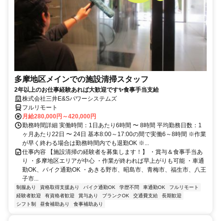
多摩地区メインでの施設清掃スタッフ
2年以上のお仕事経験あれば大歓迎です✨食事手当支給
株式会社三井E&Sパワーシステムズ
フルリモート
月給280,000円～420,000円
勤務時間詳細 実働時間：1日あたり6時間 〜 8時間 平均勤務日数：1
ヶ月あたり22日 〜 24日 基本8:00～17:00の間で実働6～8時間 ※作業
が早く終わる場合は勤務時間内でも退勤OK ※...
仕事内容 【施設清掃の経験者を募集します！】 ・賞与＆食事手当あ
り ・多摩地区エリアが中心 ・作業が終われば早上がりも可能 ・車通
勤OK、バイク通勤OK ・あきる野市、昭島市、青梅市、福生市、八王
子市...
制服あり
資格取得支援あり
バイク通勤OK
学歴不問
車通勤OK
フルリモート
経験者歓迎
有資格者歓迎
賞与あり
ブランクOK
交通費支給
長期歓迎
シフト制
昼食補助あり
食事補助あり