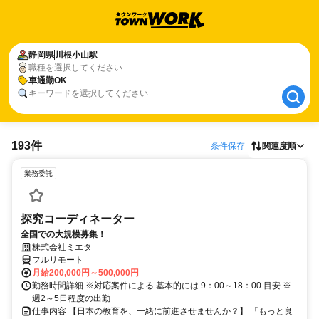
静岡県
静岡県
川根小山駅
川根小山駅
職種を選択してください
車通勤OK
車通勤OK
キーワードを選択してください
193件
条件保存
関連度順
業務委託
探究コーディネーター
全国での大規模募集！
株式会社ミエタ
フルリモート
月給200,000円～500,000円
勤務時間詳細 ※対応案件による 基本的には 9：00～18：00 目安 ※
週2～5日程度の出勤
仕事内容 【日本の教育を、一緒に前進させませんか？】 「もっと良