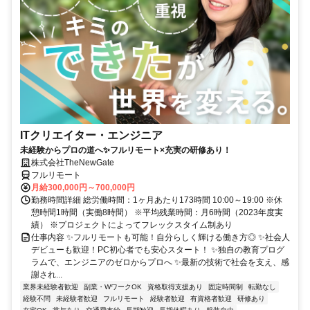
ITクリエイター・エンジニア
未経験からプロの道へ✨フルリモート×充実の研修あり！
株式会社TheNewGate
フルリモート
月給300,000円～700,000円
勤務時間詳細 総労働時間：1ヶ月あたり173時間 10:00～19:00 ※休
憩時間1時間（実働8時間） ※平均残業時間：月6時間（2023年度実
績） ※プロジェクトによってフレックスタイム制あり
仕事内容 ✨フルリモートも可能！自分らしく輝ける働き方◎ ✨社会人
デビューも歓迎！PC初心者でも安心スタート！ ✨独自の教育プログ
ラムで、エンジニアのゼロからプロへ ✨最新の技術で社会を支え、感
謝され...
業界未経験者歓迎
副業・WワークOK
資格取得支援あり
固定時間制
転勤なし
経験不問
未経験者歓迎
フルリモート
経験者歓迎
有資格者歓迎
研修あり