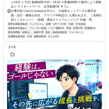
り18日 〜 22日 勤務時間 9:00～18:00 ※実働8時間 ※案件により変動
あり ※リモートワーク、在宅勤務OK ▼フレ...
仕事内容 CiscoやJuniperを中心に、大規模ネットワークの要件定
義・設計・構築を担当。 クラウドNW設計にも携われます。 ＼先輩社
員インタビュー／ （前職：通信キャリアエンジニア 34歳・男...
業界未経験者歓迎
ランチタイム
副業・WワークOK
主婦・主夫歓迎
資格取得支援あり
フリーター歓迎
バイク通勤OK
早朝
学歴不問
車通勤OK
固定時間制
転勤なし
経験不問
英語
未経験者歓迎
フルリモート
交通費全額支給
午前
経験者歓迎
ネイルOK
正社員