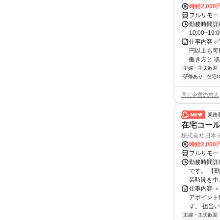
時給2,000
フルリモー
勤務時間詳細
10:00~19:
仕事内容 
円以上も可
働き方と 収
主婦・主夫歓迎
研修あり
在宅O
同じ企業の求人
業務
在宅コー
株式会社日本
時給2,000
フルリモー
勤務時間詳
です。 【勤務
業時間を中..
仕事内容 
アポイント
す。 担当い
主婦・主夫歓迎