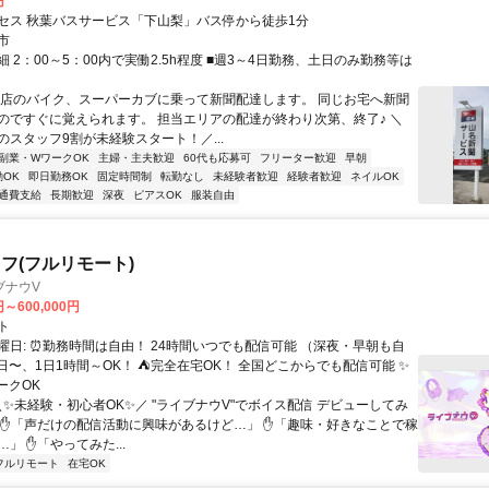
円
セス 秋葉バスサービス「下山梨」バス停から徒歩1分
市
 2：00～5：00内で実働2.5h程度 ■週3～4日勤務、土日のみ勤務等は
お店のバイク、スーパーカブに乗って新聞配達します。 同じお宅へ新聞
のですぐに覚えられます。 担当エリアの配達が終わり次第、終了♪ ＼
のスタッフ9割が未経験スタート！／...
副業・WワークOK
主婦・主夫歓迎
60代も応募可
フリーター歓迎
早朝
OK
即日勤務OK
固定時間制
転勤なし
未経験者歓迎
経験者歓迎
ネイルOK
通費支給
長期歓迎
深夜
ピアスOK
服装自由
フ(フルリモート)
ブナウV
円～600,000円
ト
曜日: ⏰勤務時間は自由！ 24時間いつでも配信可能 （深夜・早朝も自
日〜、1日1時間～OK！ ⛺完全在宅OK！ 全国どこからでも配信可能 ✨
ークOK
＼✨未経験・初心者OK✨／ "ライブナウV"でボイス配信 デビューしてみ
 ✋「声だけの配信活動に興味があるけど…」 ✋「趣味・好きなことで稼
」 ✋「やってみた...
フルリモート
在宅OK