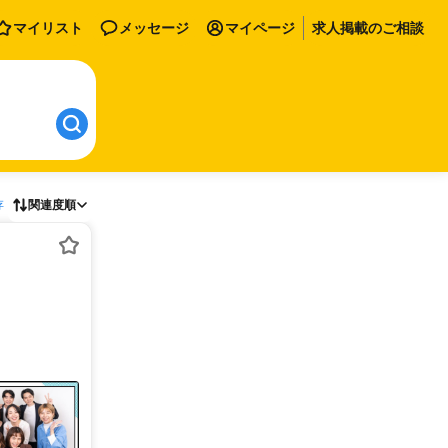
マイリスト
メッセージ
マイページ
求人掲載のご相談
存
関連度順