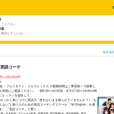
駅
してください
歓迎
を選択してください
条件保
な英語コーチ
0円～405,000円
ト
細 ・フルリモート・フルフレックス ※勤務時間はご希望第一で調整し
気軽にご相談ください。 ・朝6:00〜10:00頃、夕方17:00〜24:00の時
レッスンを提供して...
「せっかく身につけた英語力、使わないまま眠らせていませんか？」 “も
ない”と願う人のための英語コーチングスクール 「90 English」を運
。 「英語コーチ」と聞く...
主婦・主夫歓迎
フリーター歓迎
学歴不問
即日勤務OK
固定時間制
英語