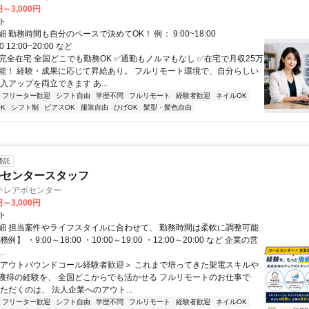
円～3,000円
ト
 勤務時間も自分のペースで決めてOK！ 例： 9:00~18:00
00 12:00~20:00 など
✅完全在宅 全国どこでも勤務OK ✅通勤もノルマもなし ✅在宅で月収25万
能！ 経験・成果に応じて昇給あり。 フルリモート環境で、自分らしい
入アップを両立できます あ...
フリーター歓迎
シフト自由
学歴不問
フルリモート
経験者歓迎
ネイルOK
K
シフト制
ピアスOK
服装自由
ひげOK
髪型・髪色自由
委託
ルセンタースタッフ
テレアポセンター
円～3,000円
ト
細 担当案件やライフスタイルに合わせて、 勤務時間は柔軟に調整可能
例】 ・9:00～18:00 ・10:00～19:00 ・12:00～20:00 など 企業の営
.
＜アウトバウンドコール経験者歓迎＞ これまで培ってきた架電スキルや
獲得の経験を、 全国どこからでも活かせる フルリモートのお仕事で
ただくのは、 法人企業へのアウト...
フリーター歓迎
シフト自由
学歴不問
フルリモート
経験者歓迎
ネイルOK