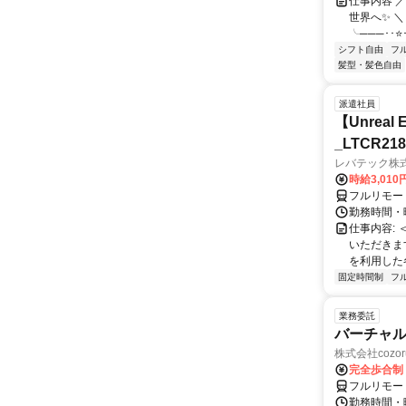
仕事内容 
世界へ✨ ＼
╰───･･⭐･
シフト自由
フ
髪型・髪色自由
派遣社員
【Unre
_LTCR21
レバテック株
時給3,01
フルリモー
勤務時間・曜
仕事内容:
いただきます
を利用した各
固定時間制
フ
業務委託
バーチャル
株式会社cozor
完全歩合制
フルリモー
勤務時間・