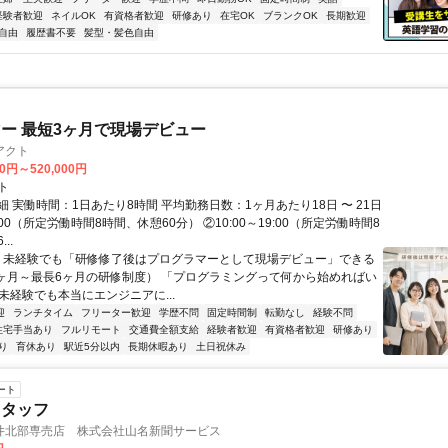
経験者歓迎
ネイルOK
有資格者歓迎
研修あり
在宅OK
ブランクOK
長期歓迎
自由
履歴書不要
髪型・髪色自由
ー 最短3ヶ月で現場デビュー
アクト
00円～520,000円
ト
 実働時間：1日あたり8時間 平均勤務日数：1ヶ月あたり18日 〜 21日
18:00（所定労働時間8時間、休憩60分） ②10:00～19:00（所定労働時間8
..
＼ 未経験でも「研修修了後はプログラマーとして現場デビュー」できる
1ヶ月～最長6ヶ月の研修制度） 「プログラミングって何から始めればい
T未経験でも本当にエンジニアに...
迎
ランチタイム
フリーター歓迎
学歴不問
固定時間制
転勤なし
経験不問
住宅手当あり
フルリモート
交通費全額支給
経験者歓迎
有資格者歓迎
研修あり
り
育休あり
駅近5分以内
長期休暇あり
土日祝休み
ート
スタッフ
井北部専売店 株式会社山名新聞サービス