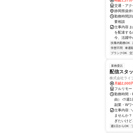
時給1,375
交通・アク
静岡県袋井
勤務時間詳細
要相談
仕事内容 
を配達する
今、活躍中
扶養内勤務OK
学歴不問
車通勤
ブランクOK
交
業務委託
配信スタッ
株式会社ライ
月給2,000
フルリモー
勤務時間・
由） ⛅週1
副業・Wワ
仕事内容: 
ませんか？
ぎたいけど…
週1日からOK