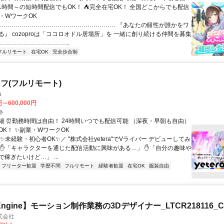
日1時間～の短時間配信でもOK！ ⛺完全在宅OK！ 全国どこからでも配信
業・WワークOK
 …………………………………………………… 『あなたの個性が誰かをワ
る』 cozoproは「ココロオドル居場所」を 一緒に創り続ける仲間を募集
……………………………...
フルリモート
在宅OK
完全歩合制
フ(フルリモート)
a
円～600,000円
ト
細 ⏰勤務時間は自由！ 24時間いつでも配信可能 （深夜・早朝も自由）
OK！ ✨副業・WワークOK
✨未経験・初心者OK✨／ "株式会社yetera"でVライバー デビューしてみ
 ✋「キャラクターを通じた配信活動に興味がある…」 ✋「自分の趣味や
稼ぎたいけど…」 ...
フリーター歓迎
学歴不問
フルリモート
経験者歓迎
在宅OK
服装自由
l Engine】モーション制作業務の3Dデザイナー_LTCR218116_C
式会社