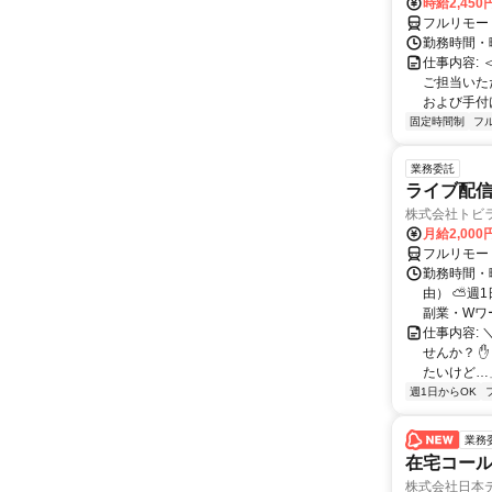
時給2,45
フルリモー
勤務時間・曜
仕事内容:
ご担当いた
および手付けモ
固定時間制
フ
業務委託
ライブ配信
株式会社トビ
月給2,000
フルリモー
勤務時間・
由） ⛅週1
副業・Wワ
仕事内容: 
せんか？ 
たいけど…」
週1日からOK
業務
在宅コー
株式会社日本