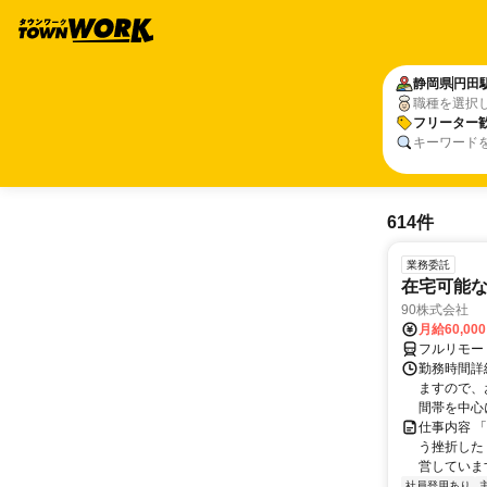
静岡県
円田
職種を選択
フリーター
キーワード
614件
業務委託
在宅可能
90株式会社
月給60,00
フルリモー
勤務時間詳
ますので、お
間帯を中心に
仕事内容 
う挫折したく
営しています
社員登用あり