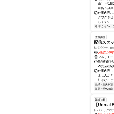
由） ⛅1
可能 ✨副
仕事内容:
クワクさせ
します✨ …
週1日からOK
業務委託
配信スタッ
株式会社yeter
月給2,000
フルリモー
勤務時間詳
⛺完全在宅
仕事内容 ＼
ませんか？
好きなことで
主婦・主夫歓迎
髪型・髪色自由
派遣社員
【Unrea
レバテック株