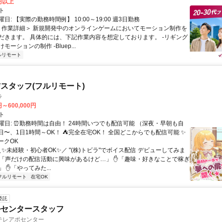
0円以上
ト
日: 【実際の勤務時間例】 10:00～19:00 週3日勤務
 ＜作業詳細＞ 新規開発中のオンラインゲームにおいてモーション制作を
だきます。 具体的には、下記作業内容を想定しております。 -リギング
ーションの制作 -Bluep...
ルリモート
スタッフ(フルリモート)
ラ
円～600,000円
ト
曜日: ⏰勤務時間は自由！ 24時間いつでも配信可能 （深夜・早朝も自
日〜、1日1時間～OK！ ⛺完全在宅OK！ 全国どこからでも配信可能 ✨
ークOK
＼✨未経験・初心者OK✨／ "(株)トビラ"でボイス配信 デビューしてみま
✋「声だけの配信活動に興味があるけど…」 ✋「趣味・好きなことで稼ぎ
 ✋「やってみた...
フルリモート
在宅OK
委託
ルセンタースタッフ
テレアポセンター