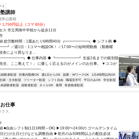
ート
の塾講師
袋井山梨校
 1,750円以上（コマ 80分）
セス 市立周南中学校から徒歩11分
市
 総労働時間：1週あたり6時間40分 ┏━━━━━━┓ ◆ シフト例 ◆
━┛ ✅週1日・1コマ〜相談OK！ ✅17:00〜の短時間勤務 （勤務曜
舎により異なりま...
┏━━━━━━┓ ◆ 仕事内容 ◆ ┗━━━━━━┛ 生徒2名までの個別指
「先生、ここ教えて！」 に優しく応えるのがメインのお仕事。 ▼ココが
━━━━━━━━━━━...
未経験者歓迎
扶養内勤務OK
週1日からOK
副業・WワークOK
1日4時間以内OK
主婦・主夫歓迎
フリーター歓迎
シフト自由
職場見学可
平日のみOK
学生歓迎
未経験者歓迎
経験者歓迎
ネイルOK
夜間
有資格者歓迎
たお仕事
リクス
ト
 ■自由シフト制(1日1時間～OK) ▶19:00〜24:00の ゴールデンタイム
平日だけ/土日だけなども調整自由 ▶初月のみ50時間以上の配信必須