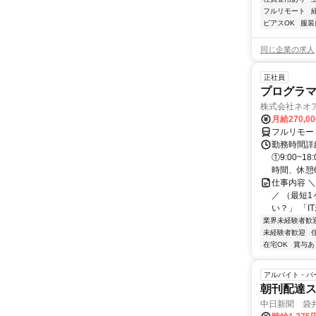
フルリモート
ピアスOK
服装
同じ企業の求人
正社員
プログラマ
株式会社ネオ
月給270,0
フルリモー
勤務時間詳細
①9:00~
時間、休憩6.
仕事内容 
／ （最短
い？」 「I
業界未経験者歓
未経験者歓迎
在宅OK
賞与あ
アルバイト・パ
朝刊配達
中日新聞 袋