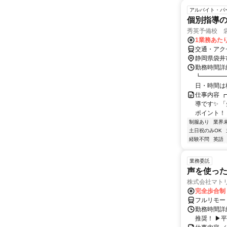
アルバイト・パ
個別指導
秀英予備校 
1業務あたり
交通・アク
静岡県袋井
勤務時間詳細
┗━━━━━
日・時間は校
仕事内容 
導です✨ 
ポイント！ 
制服あり
業界
土日祝のみOK
経験不問
英語
業務委託
声を使っ
株式会社マト
完全歩合制
フルリモー
勤務時間詳細
推奨！ ▶