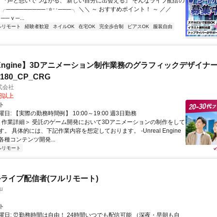
／ 『声と想いでつながる、 新しい自分に出会える』 そんなライブ配信の
 ╭─────────･⭐･･───╮ ＼＼ ～ おすすめポイント！ ～ ／／
──ｖ─...
ルリモート
経験者歓迎
ネイルOK
在宅OK
完全歩合制
ピアスOK
服装自由
al Engine】3Dアニメーション制作業務のグラフィックデザイナ
8180_CP_CRG
式会社
0円以上
ト
日: 【実際の勤務時間例】 10:00～19:00 週3日勤務
 ＜作業詳細＞ 受託のゲーム開発において3Dアニメーションの制作をして
。 具体的には、下記作業内容を想定しております。 -Unreal Engine
種コンテンツ開発...
ルリモート
ライブ配信者(フルリモート)
u
ト
曜日: ⏰勤務時間は自由！ 24時間いつでも配信可能 （深夜・早朝も自