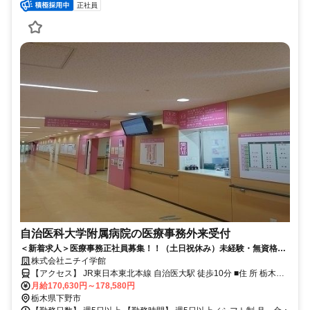
正社員
自治医科大学附属病院の医療事務外来受付
＜新着求人＞医療事務正社員募集！！（土日祝休み）未経験・無資格
OK！先輩社員が丁寧にサポートしますので安心して勤務可能です！
株式会社ニチイ学館
【アクセス】 JR東日本東北本線 自治医大駅 徒歩10分 ■住 所 栃木県
下野市 薬師寺３３１１-１ ■アクセス JR東日本東北本線 自治医大駅
月給170,630円～178,580円
徒歩10分
栃木県下野市