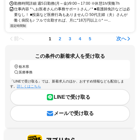
勤務時間詳細 週5日勤務(月～金)/9:00～17:00 ※休憩1h/実働7h
仕事内容 *＼お医者さんの事務サポートさん／* ■看護師免許などは必
要なし！ ■投薬など医療行為もありません◎ 50代主婦（夫）さんが
働く病院も♪ フルで出勤すれば、月に*18万円以上☆* ━...
固定時間制
前へ
次へ
1
2
3
4
5
この条件の新着求人を受け取る
栃木県
医療事務
「LINEで受け取る」では、新着求人のほか、おすすめ情報なども配信しま
す。
詳しくはこちら
LINEで受け取る
メールで受け取る