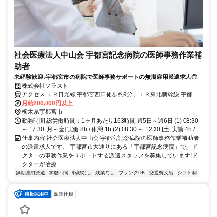
社会医療法人中山会 宇都宮記念病院の医師事務作業補
助者
未経験歓迎♪宇都宮市の病院で医師事務サポートの無期雇用派遣求人◎
株式会社ソラスト
アクセス ＪＲ日光線 宇都宮西口徒歩約9分、ＪＲ東北新幹線 宇都宮
西口徒歩約9分、ＪＲ宇都宮線〔東北本線〕・ＪＲ上野東京ライン/Ｊ
月給200,000円以上
Ｒ湘南新宿ライン 宇都宮西口徒歩約9分 「東武宇都宮駅」から徒歩
栃木県宇都宮市
15分,敷地内全て禁煙
勤務時間 総労働時間：1ヶ月あたり163時間 週5日～週6日 (1) 08:30
～ 17:30 [月～金] 実働 8h / 休憩 1h (2) 08:30 ～ 12:30 [土] 実働 4h / ...
仕事内容 社会医療法人中山会 宇都宮記念病院の医師事務作業補助者
の派遣求人です。 宇都宮市大通りにある「宇都宮記念病院」で、ド
クターの事務作業をサポートする派遣スタッフを募集しています!ド
クターが治療...
無期雇用派遣
学歴不問
転勤なし
残業なし
ブランクOK
交通費支給
シフト制
派遣社員