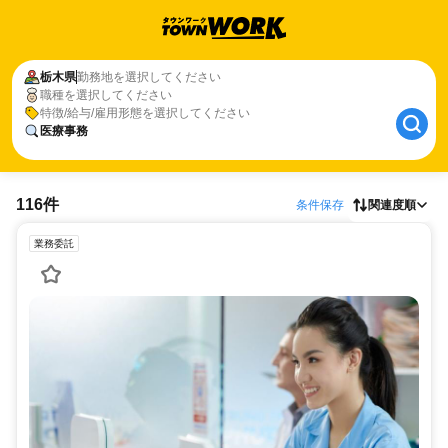
栃木県
勤務地を選択してください
職種を選択してください
特徴/給与/雇用形態を選択してください
医療事務
116件
条件保存
関連度順
業務委託