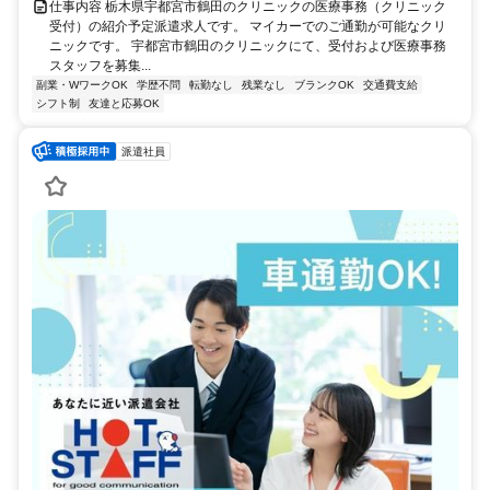
仕事内容 栃木県宇都宮市鶴田のクリニックの医療事務（クリニック
受付）の紹介予定派遣求人です。 マイカーでのご通勤が可能なクリ
ニックです。 宇都宮市鶴田のクリニックにて、受付および医療事務
スタッフを募集...
副業・WワークOK
学歴不問
転勤なし
残業なし
ブランクOK
交通費支給
シフト制
友達と応募OK
派遣社員