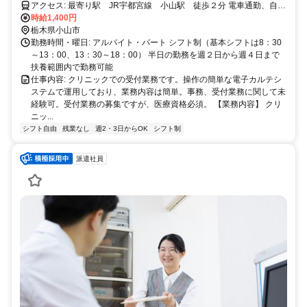
アクセス: 最寄り駅 JR宇都宮線 小山駅 徒歩２分 電車通勤、自動
車通勤、自転車通勤、可（駐車場、駐輪場あり）
時給1,400円
栃木県小山市
勤務時間・曜日: アルバイト・パート シフト制（基本シフトは8：30
～13：00、13：30～18：00） 半日の勤務を週２日から週４日まで
扶養範囲内で勤務可能
仕事内容: クリニックでの受付業務です。操作の簡単な電子カルテシ
ステムで運用しており、業務内容は簡単。事務、受付業務に関して未
経験可。受付業務の募集ですが、医療資格必須。 【業務内容】 クリ
ニッ...
シフト自由
残業なし
週2・3日からOK
シフト制
派遣社員