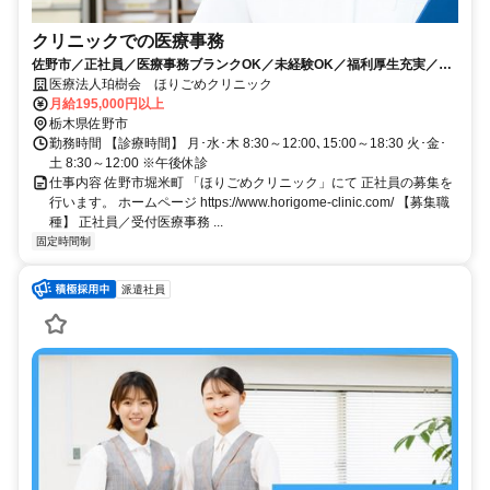
クリニックでの医療事務
佐野市／正社員／医療事務ブランクOK／未経験OK／福利厚生充実／実
務経験があれば尚可
医療法人珀樹会 ほりごめクリニック
月給195,000円以上
栃木県佐野市
勤務時間 【診療時間】 月･水･木 8:30～12:00､15:00～18:30 火･金･
土 8:30～12:00 ※午後休診
仕事内容 佐野市堀米町 「ほりごめクリニック」にて 正社員の募集を
行います。 ホームページ https://www.horigome-clinic.com/ 【募集職
種】 正社員／受付医療事務 ...
固定時間制
派遣社員