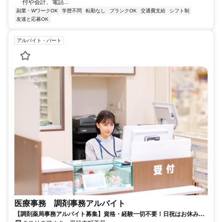
付や会計、電話...
副業・WワークOK
学歴不問
転勤なし
ブランクOK
交通費支給
シフト制
友達と応募OK
アルバイト・パート
医療事務 調剤事務アルバイト
【調剤薬局事務アルバイト募集】資格・経験一切不要！日祝はお休みの