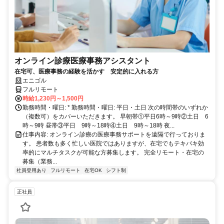
オンライン診療医療事務アシスタント
在宅可、医療事務の経験を活かす 安定的に入れる方
エニゴル
フルリモート
時給1,230円～1,500円
勤務時間・曜日: * 勤務時間・曜日: 平日・土日 次の時間帯のいずれか
（複数可）をカバーいただきます。 早朝帯①平日6時～9時②土日 6
時～9時 昼帯③平日 9時～18時④土日 9時～18時 夜...
仕事内容: オンライン診療の医療事務サポートを遠隔で行っておりま
す。 患者数も多く忙しい医院ではありますが、在宅でもテキパキ効
率的にマルチタスクが可能な方募集します。 完全リモート・在宅の
募集（業務...
社員登用あり
フルリモート
在宅OK
シフト制
正社員