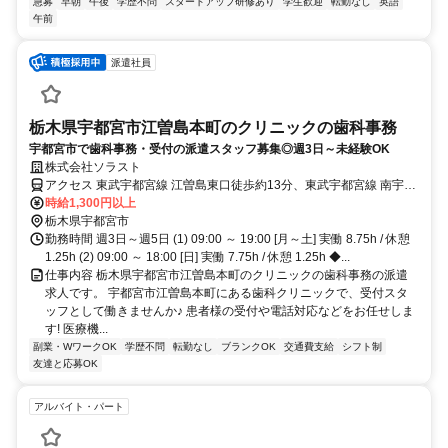
急募
早朝
午後
学歴不問
スタートアップ研修あり
学生歓迎
転勤なし
英語
午前
派遣社員
栃木県宇都宮市江曽島本町のクリニックの歯科事務
宇都宮市で歯科事務・受付の派遣スタッフ募集◎週3日～未経験OK
株式会社ソラスト
アクセス 東武宇都宮線 江曽島東口徒歩約13分、東武宇都宮線 南宇都
宮南口徒歩約22分、ＪＲ日光線 鶴田徒歩約31分 「江曽島駅」徒歩10
時給1,300円以上
分,マイカー通勤可,敷地内全て禁煙
栃木県宇都宮市
勤務時間 週3日～週5日 (1) 09:00 ～ 19:00 [月～土] 実働 8.75h / 休憩
1.25h (2) 09:00 ～ 18:00 [日] 実働 7.75h / 休憩 1.25h ◆...
仕事内容 栃木県宇都宮市江曽島本町のクリニックの歯科事務の派遣
求人です。 宇都宮市江曽島本町にある歯科クリニックで、受付スタ
ッフとして働きませんか♪ 患者様の受付や電話対応などをお任せしま
す! 医療機...
副業・WワークOK
学歴不問
転勤なし
ブランクOK
交通費支給
シフト制
友達と応募OK
アルバイト・パート