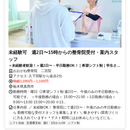
未経験可 週2日〜15時からの整骨院受付・案内スタ
ッフ
＜未経験者歓迎！＞週2日〜・半日勤務OK！｜希望シフト制｜学生さん
活躍中｜扶養内勤務・副業・WワークOK
おおがね整骨院 二宮院
アクセス: 久下田駅から徒歩2分
時給1,090円～1,100円
栃木県真岡市
勤務時間・曜日: ◎希望シフト制 週2日〜、午後のみの半日勤務から
可能です。 ＜午後勤務の場合＞ 15:00〜21:00 ＜1日勤務の場合＞
9:00〜13:00 15:00〜20:00 ※13...
仕事内容: ／ 未経験OK！ 整骨院にて週2日〜・午後のみの半日勤務か
ら 勤務可能な受付スタッフを募集します♪ ＼ 働きやすい環境づくり
に力を入れています⭐️ ＊テスト期間にはお休みしたいなどにも...
シフト自由
交通費支給
週2・3日からOK
シフト制