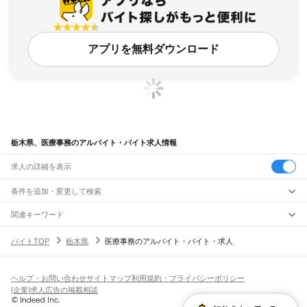
アプリを無料ダウンロード
栃木県、医療事務のアルバイト・バイト求人情報
求人の詳細を表示
条件を追加・変更して検索
市区町村を追加・変更
関連キーワード
完全在宅ワーク 全国
シール貼り 在宅
現在地周辺
ガチャガチャ
犬カフェ
栃木県
駅を追加・変更
バイトTOP
栃木県
医療事務のアルバイト・バイト・求人
バイトTOP
医療事務
栃木県 医療事務
栃木県
すべて
宇都宮市
足利市
栃木市
佐野市
鹿沼市
日光市
小山市
真岡市
大田原市
矢板市
職種を追加・変更
JR東北本線(黒磯～利府・盛岡)
那須塩原市
さくら市
那須烏山市
下野市
河内郡
上都賀郡
芳賀郡
下都賀郡
塩谷郡
黒磯駅
高久駅
黒田原駅
豊原駅
飲食・フードサービス
那須郡
ヘルプ・お問い合わせ
サイトマップ
利用規約・プライバシーポリシー
特徴を追加・変更
飲食・フードサービス
すべて
[企業]求人広告の掲載相談
宇都宮線
ホールスタッフ
キッチンスタッフ
皿洗い・洗い場
精肉・鮮魚加工
給食調理
人気
野木駅
間々田駅
小山駅
小金井駅
自治医大駅
石橋駅
雀宮駅
宇都宮駅
岡本駅
宝積寺駅