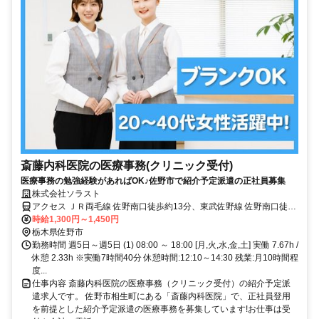
斎藤内科医院の医療事務(クリニック受付)
医療事務の勉強経験があればOK♪佐野市で紹介予定派遣の正社員募集
株式会社ソラスト
アクセス ＪＲ両毛線 佐野南口徒歩約13分、東武佐野線 佐野南口徒歩
約13分、東武佐野線 佐野市徒歩約19分 「佐野駅」徒歩10分,マイカ
時給1,300円～1,450円
ー通勤可,バイク通勤可,自転車通勤可,駐車場あり,駐輪場あり(バイク),
栃木県佐野市
駐輪場あり,敷地内全て禁煙
勤務時間 週5日～週5日 (1) 08:00 ～ 18:00 [月,火,水,金,土] 実働 7.67h /
休憩 2.33h ※実働7時間40分 休憩時間:12:10～14:30 残業:月10時間程
度...
仕事内容 斎藤内科医院の医療事務（クリニック受付）の紹介予定派
遣求人です。 佐野市相生町にある「斎藤内科医院」で、正社員登用
を前提とした紹介予定派遣の医療事務を募集しています!お仕事は受