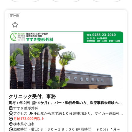
正社員
クリニック受付、事務
賞与：年２回（計４か月）。パート勤務希望の方、医療事務未経験の方
のご応募もお待ちしてます。
すずき整形外科
アクセス: JR小山駅から車で約１０分 駐車場あり。マイカー通勤可能
です。
月給173,000円以上
栃木県小山市
勤務時間・曜日: ８：３０～１８：００ (休憩時間 ９０分） * 月～