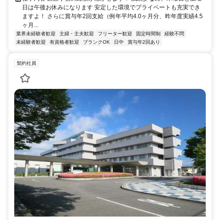
日は午後お休みになります 安定した環境でプライベートも充実でき
ますよ！ さらに賞与年2回支給（例年平均4.0ヶ月分、昨年度実績4.5
ヶ月...
業界未経験者歓迎
主婦・主夫歓迎
フリーター歓迎
固定時間制
経験不問
未経験者歓迎
有資格者歓迎
ブランクOK
日中
賞与年2回あり
契約社員