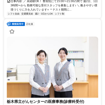
仕事内容: ／ 未経験OK！ 整骨院にて15:00〜21:00の間で 週2日、1日
3時間〜から 勤務可能な受付スタッフを募集します♪ ＼ 働きやすい環
境づくりに力を入れています⭐️ ＊テスト期間に...
シフト自由
交通費支給
週2・3日からOK
シフト制
正社員
栃木県立がんセンターの医療事務(診療科受付)