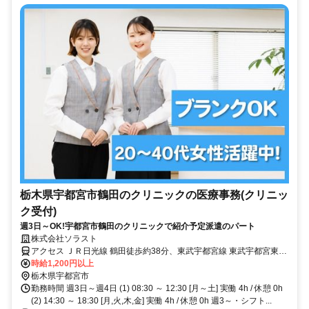
栃木県宇都宮市鶴田のクリニックの医療事務(クリニッ
ク受付)
週3日～OK!宇都宮市鶴田のクリニックで紹介予定派遣のパート
株式会社ソラスト
アクセス ＪＲ日光線 鶴田徒歩約38分、東武宇都宮線 東武宇都宮東口
徒歩約38分、東武宇都宮線 南宇都宮北口徒歩約45分 「鶴田駅」自動
時給1,200円以上
車7分,マイカー通勤可,敷地内全て禁煙
栃木県宇都宮市
勤務時間 週3日～週4日 (1) 08:30 ～ 12:30 [月～土] 実働 4h / 休憩 0h
(2) 14:30 ～ 18:30 [月,火,木,金] 実働 4h / 休憩 0h 週3～・シフト...