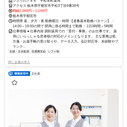
お仕事！
クスリのアオキ 平松本町薬局
アクセス 栃木県宇都宮市平松3丁目9番38号
時給1,068円～1,148円
栃木県宇都宮市
時間帯 昼、夕方・夜 勤務曜日・時間 【遅番基本勤務パターン】 ・
14:00～19:00の間で 閉局に係る時間まで勤務 ・1日3時間～5時間
仕事情報 ● 仕事内容 調剤薬局での「受付・事務」のお仕事です。 薬
局にいらっしゃる患者様の対応がメインとなります。 主な業務は処
方箋・お薬手帳の受け取りや、データ入力、会計対応等、未経験やブ
ランク...
主婦・主夫歓迎
交通費支給
シフト制
同じ企業の求人
正社員