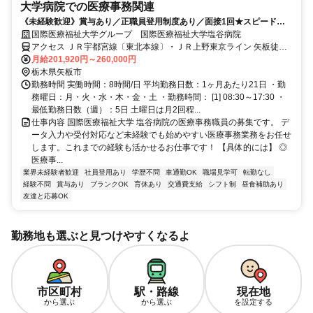
大学病院での医療事務関連
《未経験歓迎》賞与あり／正職員登用制度あり／面接1回★スピード選
考実施中
国際医療福祉大学グループ 国際医療福祉大学塩谷病院
アクセス ＪＲ宇都宮線〔東北本線〕・ＪＲ上野東京ライン 矢板徒歩
約16分 JR「矢板駅」から矢板市営バス（「塩谷病院前」）下車
月給201,920円～260,000円
栃木県矢板市
勤務時間 実働時間：8時間/日 平均勤務日数：1ヶ月あたり21日 ・勤
務曜日：月・火・水・木・金・土 ・勤務時間： [1] 08:30～17:30 ・
最低勤務日数（週）：5日 土曜日は月2回程...
仕事内容 国際医療福祉大学 塩谷病院の医療事務職員の募集です。 デ
ータ入力や受付対応など未経験でも始めやすい医療事務業務をお任せ
します。これまでの経験も活かせるお仕事です！ 【具体的には】 ◎
医療事...
業界未経験者歓迎
社員登用あり
学歴不問
車通勤OK
職場見学可
転勤なし
経験不問
賞与あり
ブランクOK
育休あり
交通費支給
シフト制
昼食補助あり
友達と応募OK
勤務地も選ぶと見つけやすくなるよ
市区町村
駅・路線
現在地
から選ぶ
から選ぶ
を設定する