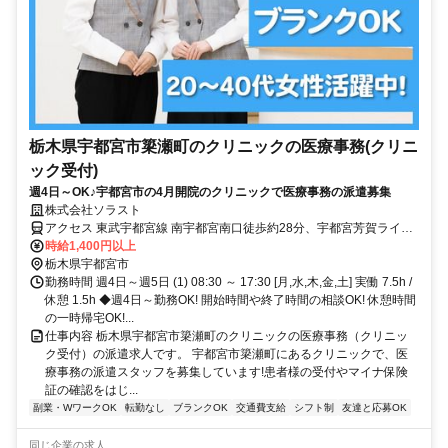
栃木県宇都宮市簗瀬町のクリニックの医療事務(クリニ
ック受付)
週4日～OK♪宇都宮市の4月開院のクリニックで医療事務の派遣募集
株式会社ソラスト
アクセス 東武宇都宮線 南宇都宮南口徒歩約28分、宇都宮芳賀ライト
レール線 東宿郷徒歩約28分、ＪＲ東北新幹線 宇都宮西口徒歩約29分
時給1,400円以上
「宇都宮駅」自動車10分,マイカー通勤可,バイク通勤可,自転車通勤可,
栃木県宇都宮市
駐車場あり,駐輪場あり(バイク),駐輪場あり,屋外喫煙所あり
勤務時間 週4日～週5日 (1) 08:30 ～ 17:30 [月,水,木,金,土] 実働 7.5h /
休憩 1.5h ◆週4日～勤務OK! 開始時間や終了時間の相談OK! 休憩時間
の一時帰宅OK!...
仕事内容 栃木県宇都宮市簗瀬町のクリニックの医療事務（クリニッ
ク受付）の派遣求人です。 宇都宮市簗瀬町にあるクリニックで、医
療事務の派遣スタッフを募集しています!患者様の受付やマイナ保険
証の確認をはじ...
副業・WワークOK
転勤なし
ブランクOK
交通費支給
シフト制
友達と応募OK
同じ企業の求人