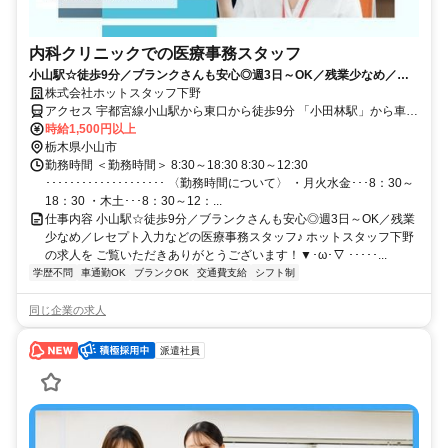
内科クリニックでの医療事務スタッフ
小山駅☆徒歩9分／ブランクさんも安心◎週3日～OK／残業少なめ／レ
セプト入力などの医療事務スタッフ♪
株式会社ホットスタッフ下野
アクセス 宇都宮線小山駅から東口から徒歩9分 「小田林駅」から車で
13分 「思川駅」から車で16分 「小金井駅」から車で18分 ●電車・バ
時給1,500円以上
ス通勤OK！ ●マイカー通勤OK！ ●自転車・バイク通勤OK！ ●従業員
栃木県小山市
用無料駐車場・駐輪場あり♪
勤務時間 ＜勤務時間＞ 8:30～18:30 8:30～12:30
････････････････････ 〈勤務時間について〉 ・月火水金･･･8：30～
18：30 ・木土･･･8：30～12：...
仕事内容 小山駅☆徒歩9分／ブランクさんも安心◎週3日～OK／残業
少なめ／レセプト入力などの医療事務スタッフ♪ ホットスタッフ下野
の求人を ご覧いただきありがとうございます！▼･ω･▽ ･････...
学歴不問
車通勤OK
ブランクOK
交通費支給
シフト制
同じ企業の求人
派遣社員