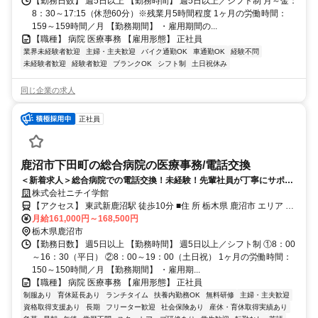
【勤務日数】 週5日以上 【勤務時間】 週5日以上／シフト制 月～金：
8：30～17:15（休憩60分）※残業月5時間程度 1ヶ月の労働時間：
159～159時間／月 【勤務期間】 ・雇用期間の...
【職種】 病院 医療事務 【雇用形態】 正社員
業界未経験者歓迎
主婦・主夫歓迎
バイク通勤OK
車通勤OK
経験不問
未経験者歓迎
経験者歓迎
ブランクOK
シフト制
土日祝休み
同じ企業の求人
正社員
鹿沼市下田町の総合病院の医療事務/電話交換
＜新着求人＞総合病院での電話交換！未経験！先輩社員が丁寧にサポー
トしますので安心して勤務可能です！
株式会社ニチイ学館
【アクセス】 東武新鹿沼駅 徒歩10分 ■住 所 栃木県 鹿沼市 エリア ■
アクセス 東武新鹿沼駅 徒歩10分
月給161,000円～168,500円
栃木県鹿沼市
【勤務日数】 週5日以上 【勤務時間】 週5日以上／シフト制 ①8：00
～16：30（平日） ②8：00～19：00（土日祝） 1ヶ月の労働時間：
150～150時間／月 【勤務期間】 ・雇用期...
【職種】 病院 医療事務 【雇用形態】 正社員
制服あり
育休延長あり
ランチタイム
扶養内勤務OK
無料研修
主婦・主夫歓迎
資格取得支援あり
長期
フリーター歓迎
社会保険あり
産休・育休取得実績あり