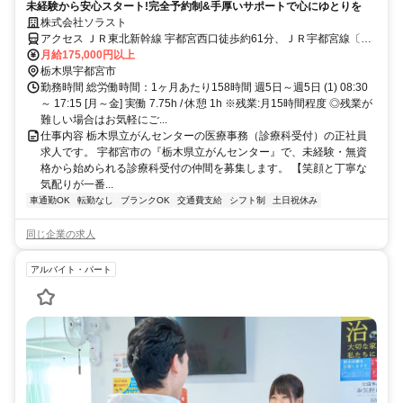
未経験から安心スタート!完全予約制&手厚いサポートで心にゆとりを
株式会社ソラスト
アクセス ＪＲ東北新幹線 宇都宮西口徒歩約61分、ＪＲ宇都宮線〔東
北本線〕・ＪＲ上野東京ライン/ＪＲ湘南新宿ライン 宇都宮西口徒歩
月給175,000円以上
約61分、ＪＲ日光線 宇都宮西口徒歩約61分 「宇都宮駅」バス25分／
栃木県宇都宮市
車通勤可、駐車場あり、駐輪場あり
勤務時間 総労働時間：1ヶ月あたり158時間 週5日～週5日 (1) 08:30
～ 17:15 [月～金] 実働 7.75h / 休憩 1h ※残業:月15時間程度 ◎残業が
難しい場合はお気軽にご...
仕事内容 栃木県立がんセンターの医療事務（診療科受付）の正社員
求人です。 宇都宮市の『栃木県立がんセンター』で、未経験・無資
格から始められる診療科受付の仲間を募集します。 【笑顔と丁寧な
気配りが一番...
車通勤OK
転勤なし
ブランクOK
交通費支給
シフト制
土日祝休み
同じ企業の求人
アルバイト・パート