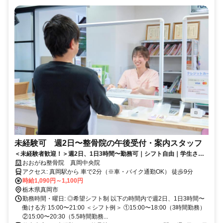
未経験可 週2日〜整骨院の午後受付・案内スタッフ
＜未経験者歓迎！＞週2日、1日3時間〜勤務可｜シフト自由｜学生さん
活躍中｜学校帰りにサクッとアルバイト♩｜扶養内勤務OK｜副業・Wワ
おおがね整骨院 真岡中央院
ークOK
アクセス: 真岡駅から 車で2分（※車・バイク通勤OK） 徒歩9分
時給1,090円～1,100円
栃木県真岡市
勤務時間・曜日: ◎希望シフト制 以下の時間内で週2日、1日3時間〜
働ける方 15:00〜21:00 ＜シフト例＞ ①15:00〜18:00（3時間勤務）
②15:00〜20:30（5.5時間勤務...