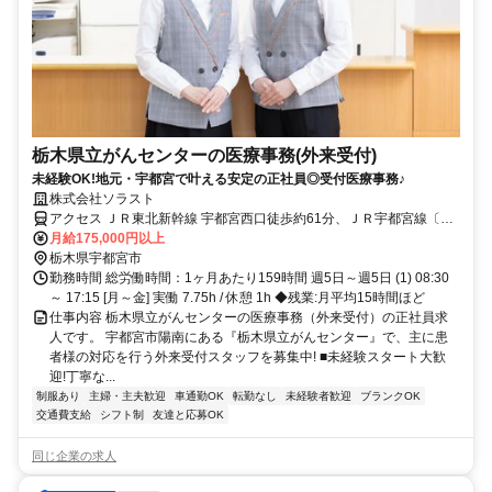
栃木県立がんセンターの医療事務(外来受付)
未経験OK!地元・宇都宮で叶える安定の正社員◎受付医療事務♪
株式会社ソラスト
アクセス ＪＲ東北新幹線 宇都宮西口徒歩約61分、ＪＲ宇都宮線〔東
北本線〕・ＪＲ上野東京ライン/ＪＲ湘南新宿ライン 宇都宮西口徒歩
月給175,000円以上
約61分、ＪＲ日光線 宇都宮西口徒歩約61分 「宇都宮駅」バス25分／
栃木県宇都宮市
車通勤可、駐車場あり、駐輪場あり
勤務時間 総労働時間：1ヶ月あたり159時間 週5日～週5日 (1) 08:30
～ 17:15 [月～金] 実働 7.75h / 休憩 1h ◆残業:月平均15時間ほど
仕事内容 栃木県立がんセンターの医療事務（外来受付）の正社員求
人です。 宇都宮市陽南にある『栃木県立がんセンター』で、主に患
者様の対応を行う外来受付スタッフを募集中! ■未経験スタート大歓
迎!丁寧な...
制服あり
主婦・主夫歓迎
車通勤OK
転勤なし
未経験者歓迎
ブランクOK
交通費支給
シフト制
友達と応募OK
同じ企業の求人