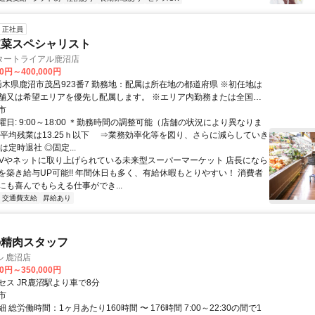
正社員
の惣菜スペシャリスト
タートライアル鹿沼店
00円～400,000円
舗又は希望エリアを優先し配属します。 ※エリア内勤務または全国勤
希望を選択できます。
市
日: 9:00～18:00 ＊勤務時間の調整可能（店舗の状況により異なりま
の平均残業は13.25ｈ以下 ⇒業務効率化等を図り、さらに減らしていき
は定時退社 ◎固定...
 TVやネットに取り上げられている未来型スーパーマーケット 店長になら
を築き給与UP可能!! 年間休日も多く、有給休暇もとりやすい！ 消費者
にも喜んでもらえる仕事ができ...
交通費支給
昇給あり
の精肉スタッフ
 鹿沼店
00円～350,000円
セス JR鹿沼駅より車で8分
市
 総労働時間：1ヶ月あたり160時間 〜 176時間 7:00～22:30の間で1