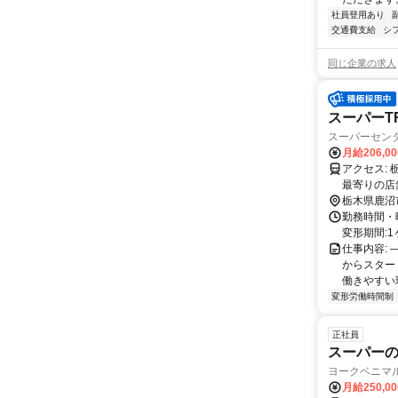
社員登用あり
交通費支給
シ
同じ企業の求人
スーパーT
スーパーセン
月給206,0
アクセス: 栃木県鹿沼市茂呂923番7 勤務地：配属は所在地の都道府県 ※初任地は
最寄りの店
務いずれか
栃木県鹿沼
勤務時間・曜
変形期間:1
仕事内容:
からスター
働きやすい
変形労働時間制
正社員
スーパー
ヨークベニマル
月給250,0