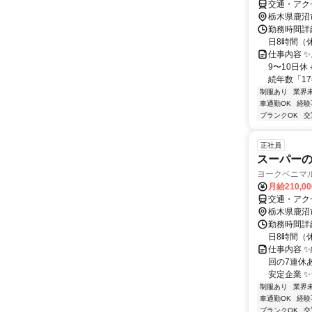
交通・アク
栃木県鹿沼
勤務時間詳細
日8時間（
仕事内容 
9〜10日休
続年数「17
制服あり
業界
車通勤OK
経験
ブランクOK
交
正社員
スーパー
ヨークベニマル
月給210,0
交通・アク
栃木県鹿沼
勤務時間詳細
日8時間（
仕事内容 ✨
回の7連休
安定企業 ✨
制服あり
業界
車通勤OK
経験
ブランクOK
交