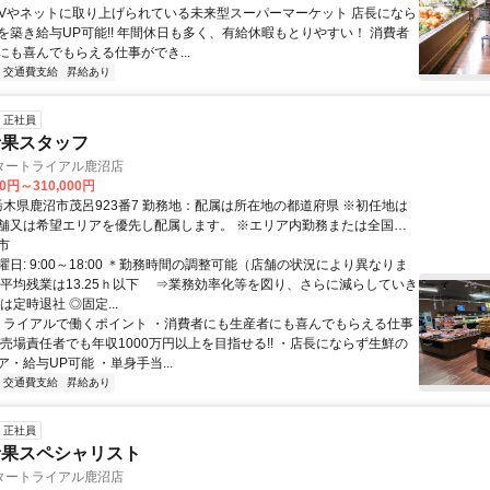
 TVやネットに取り上げられている未来型スーパーマーケット 店長になら
を築き給与UP可能!! 年間休日も多く、有給休暇もとりやすい！ 消費者
にも喜んでもらえる仕事ができ...
交通費支給
昇給あり
正社員
の青果スタッフ
タートライアル鹿沼店
00円～310,000円
舗又は希望エリアを優先し配属します。 ※エリア内勤務または全国勤
希望を選択できます。
市
日: 9:00～18:00 ＊勤務時間の調整可能（店舗の状況により異なりま
の平均残業は13.25ｈ以下 ⇒業務効率化等を図り、さらに減らしていき
は定時退社 ◎固定...
 トライアルで働くポイント ・消費者にも生産者にも喜んでもらえる仕事
・売場責任者でも年収1000万円以上を目指せる!! ・店長にならず生鮮の
・給与UP可能 ・単身手当...
交通費支給
昇給あり
正社員
の青果スペシャリスト
タートライアル鹿沼店