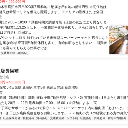
00円～400,000円
舗又は希望エリアを優先し配属します。 ※エリア内勤務または全国勤
希望を選択できます。
市
日: 9:00～18:00 ＊勤務時間の調整可能（店舗の状況により異なりま
の平均残業は13.25ｈ以下 ⇒業務効率化等を図り、さらに減らしていき
は定時退社 ◎固定...
 TVやネットに取り上げられている未来型スーパーマーケット 店長になら
を築き給与UP可能!! 年間休日も多く、有給休暇もとりやすい！ 消費者
にも喜んでもらえる仕事ができ...
交通費支給
昇給あり
 店長候補
鹿沼店
00円～400,000円
駅 JR日光線 鹿沼駅 車で5分 東武日光線 新鹿沼駅
市
間 【勤務時間】 朝勤 昼勤 夕勤 "勤務形態：シフト制 実働時間：1日あたり8時間
り20日 ～ 22日 勤務時間：7:00～16:00（※店舗による） 実...
"＜丁寧なサポートがあるので安心！＞ スーパーマーケット内の精肉店「あまいけ」
れ・加工ほか店内業務全般をお願いします。 ＜＜精肉小売りの経験がある方の募集です
迎
社会保険完備
制服貸与
賞与あり
交通費支給
シフト制
社割あり
昇給あり
賞与年2回あり