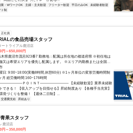
副業・WワークOK
主婦・主夫歓迎
フリーター歓迎
平日のみOK
未経験者歓迎
フト制
正社員
RIALの食品売場スタッフ
タートライアル鹿沼店
00円～650,000円
舗又は希望エリアを優先し配属します。 ※エリア内勤務または全国勤
希望を選択できます。
市
日: 9:00~18:00(実働8時間,休憩60分) ※1ヶ月単位の変形労働時間制
ヶ月 総労働時間:160~176時間
 ―――――――ＰＯＩＮＴ―――――――― 【未経験歓迎】業界未経験
トできる！ 【収入アップを目指せる】昇給制度あり 【各種手当充実】
環境づくりを整備！ 【週休二日制】...
交通費支給
昇給あり
の青果スタッフ
 鹿沼店
00円～350,000円