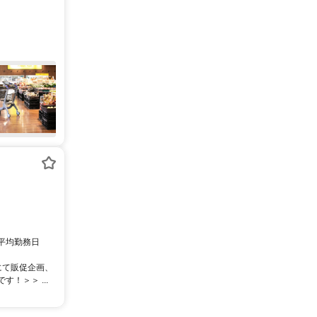
 平均勤務日
にて販促企画、
！＞＞ ...