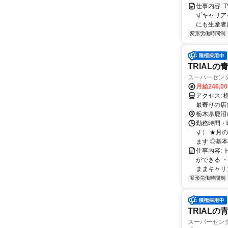
仕事内容:
ずキャリア
にも生産者
変形労働時間制
TRIAL
スーパーセン
月給246,0
アクセス: 栃木県鹿沼市茂呂923番7 勤務地：配属は所在地の都道府県 ※初任地は
最寄りの店
務いずれか
栃木県鹿沼
勤務時間・曜
す） ★月
ます ◎基本
仕事内容:
ができる 
ままキャリア
変形労働時間制
TRIAL
スーパーセン