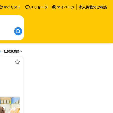
マイリスト
メッセージ
マイページ
求人掲載のご相談
存
関連度順