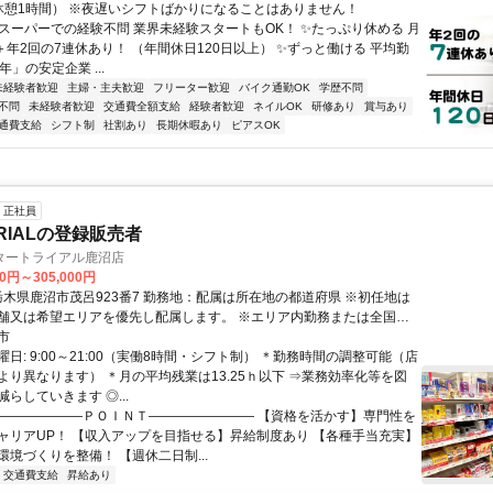
休憩1時間） ※夜遅いシフトばかりになることはありません！
✨スーパーでの経験不問 業界未経験スタートもOK！ ✨たっぷり休める 月
＋年2回の7連休あり！ （年間休日120日以上） ✨ずっと働ける 平均勤
年」の安定企業 ...
未経験者歓迎
主婦・主夫歓迎
フリーター歓迎
バイク通勤OK
学歴不問
不問
未経験者歓迎
交通費全額支給
経験者歓迎
ネイルOK
研修あり
賞与あり
通費支給
シフト制
社割あり
長期休暇あり
ピアスOK
正社員
RIALの登録販売者
タートライアル鹿沼店
00円～305,000円
舗又は希望エリアを優先し配属します。 ※エリア内勤務または全国勤
希望を選択できます。
市
日: 9:00～21:00（実働8時間・シフト制） ＊勤務時間の調整可能（店
より異なります） ＊月の平均残業は13.25ｈ以下 ⇒業務効率化等を図
らしていきます ◎...
 ―――――――ＰＯＩＮＴ―――――――― 【資格を活かす】専⾨性を
ャリアUP！ 【収入アップを目指せる】昇給制度あり 【各種手当充実】
境づくりを整備！ 【週休二日制...
交通費支給
昇給あり