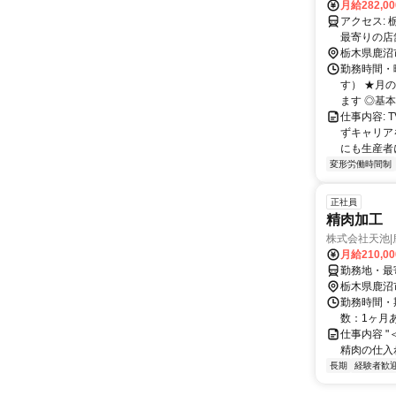
月給282,0
アクセス: 栃木県鹿沼市茂呂923番7 勤務地：配属は所在地の都道府県 ※初任地は
最寄りの店
務いずれか
栃木県鹿沼
勤務時間・曜
す） ★月
ます ◎基本
仕事内容:
ずキャリア
にも生産者
変形労働時間制
正社員
精肉加工
株式会社天池|
月給210,0
勤務地・最寄
栃木県鹿沼
勤務時間・期
数：1ヶ月あた
仕事内容 
精肉の仕入
長期
経験者歓