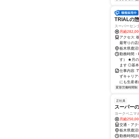
TRIAL
スーパーセン
月給282,0
アクセス: 栃木県鹿沼市茂呂923番7 勤務地：配属は所在地の都道府県 ※初任地は
最寄りの店
務いずれか
栃木県鹿沼
勤務時間・曜
す） ★月
ます ◎基本
仕事内容:
ずキャリア
にも生産者
変形労働時間制
正社員
スーパー
ヨークベニマル
月給250,0
交通・アク
栃木県鹿沼
勤務時間詳細