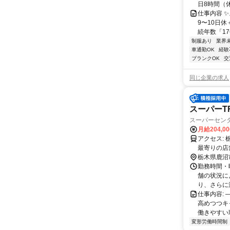
日8時間（
仕事内容 
9〜10日休
続年数「17
制服あり
業界
車通勤OK
経験
ブランクOK
交
同じ企業の求人
スーパーT
スーパーセン
月給204,0
アクセス: 栃木県鹿沼市茂呂923番7 勤務地：配属は所在地の都道府県 ※初任地は
最寄りの店
務いずれか
栃木県鹿沼
勤務時間・曜
舗の状況に
り、さらに減
仕事内容:
⾼めつつキ
働きやすい環
変形労働時間制