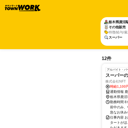
栃木県
鹿沼
その他販売
特徴/給与/
スーパー
12件
アルバイト・パ
スーパー
株式会社NFT T
時給1,100
通勤情報 
栃木県鹿沼
勤務時間 8
前中のみ、
急なお休みな
仕事内容 
タートがほ
ただきます