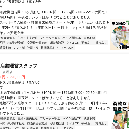
セス JR鹿沼駅より車で8分
市
 総労働時間：1ヶ月あたり160時間 〜 176時間 7:00～22:30の間で1
休憩1時間） ※夜遅いシフトばかりになることはありません！
✨スーパーでの経験不問 業界未経験スタートもOK！ ✨たっぷり休める 月
＋年2回の7連休あり！ （年間休日120日以上） ✨ずっと働ける 平均勤
年」の安定企業 ...
未経験者歓迎
主婦・主夫歓迎
フリーター歓迎
バイク通勤OK
学歴不問
不問
未経験者歓迎
交通費全額支給
経験者歓迎
ネイルOK
研修あり
賞与あり
通費支給
シフト制
社割あり
長期休暇あり
ピアスOK
の店舗運営スタッフ
 鹿沼店
00円～350,000円
セス JR鹿沼駅より車で8分
市
 総労働時間：1ヶ月あたり160時間 〜 176時間 7:00～22:30の間で1
休憩1時間） ※夜遅いシフトばかりになることはありません！
経験不問 未経験スタートもOK！ ✨たっぷり休める 月9〜10日休＋年2
あり！ （年間休日120日以上） ✨ずっと働ける 平均勤続年数「17年」の
シフトも柔軟 ...
未経験者歓迎
主婦・主夫歓迎
フリーター歓迎
バイク通勤OK
学歴不問
不問
未経験者歓迎
交通費全額支給
経験者歓迎
ネイルOK
研修あり
賞与あり
通費支給
シフト制
社割あり
長期休暇あり
ピアスOK