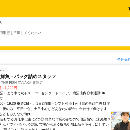
駅
雇用形態を選択してください
条件保
ート
の鮮魚・パック詰めスタッフ
HE FISH TANAKA 鹿沼店
円～1,200円
鹿沼ICまで車で4分/スーパーセンタートライアル鹿沼店内◎車通勤OK
市
:00～19:30 ※週2日～、1日3時間～シフト可 ※1ヵ月毎の自己申告制 午
午後のみ、平日中心、土日中心などあなたの都合に合わせて働けます。
どもみんなで助け...
お任せするお仕事は主に2つ◎ 簡単な作業のみなので他店舗では未経験ス
とんどです ①パック詰め 市場から届く鮮魚や加工品を小分けにしてい
。 商品ごとに決まったトレーがある...