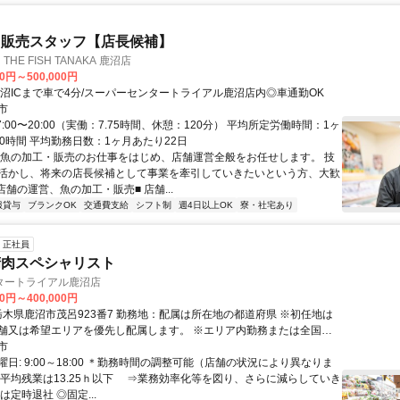
・販売スタッフ【店長候補】
HE FISH TANAKA 鹿沼店
00円～500,000円
鹿沼ICまで車で4分/スーパーセンタートライアル鹿沼店内◎車通勤OK
市
7:00〜20:00（実働：7.75時間、休憩：120分） 平均所定労働時間：1ヶ
0時間 平均勤務日数：1ヶ月あたり22日
鮮魚の加工・販売のお仕事をはじめ、店舗運営全般をお任せします。 技
活かし、将来の店長候補として事業を牽引していきたいという方、大歓
店舗の運営、魚の加工・販売■ 店舗...
服貸与
ブランクOK
交通費支給
シフト制
週4日以上OK
寮・社宅あり
正社員
の精肉スペシャリスト
タートライアル鹿沼店
00円～400,000円
舗又は希望エリアを優先し配属します。 ※エリア内勤務または全国勤
希望を選択できます。
市
日: 9:00～18:00 ＊勤務時間の調整可能（店舗の状況により異なりま
の平均残業は13.25ｈ以下 ⇒業務効率化等を図り、さらに減らしていき
は定時退社 ◎固定...