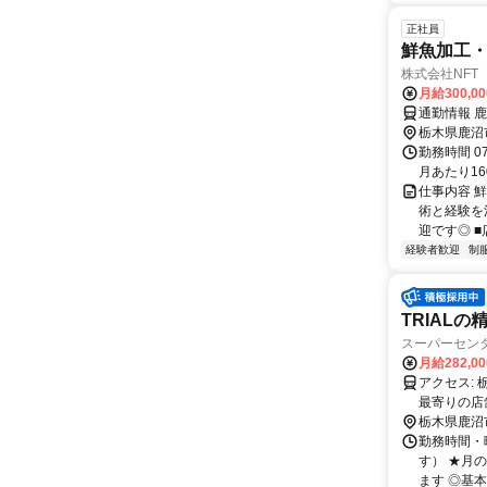
正社員
鮮魚加工
株式会社NFT T
月給300,0
通勤情報 
栃木県鹿沼
勤務時間 0
月あたり16
仕事内容 
術と経験を
迎です◎ ■
経験者歓迎
制
TRIAL
スーパーセン
月給282,0
アクセス: 栃木県鹿沼市茂呂923番7 勤務地：配属は所在地の都道府県 ※初任地は
最寄りの店
務いずれか
栃木県鹿沼
勤務時間・曜
す） ★月
ます ◎基本