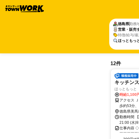
徳島県
勤務
営業・販売
特徴/給与/
ほっともっ
12件
キッチン
ほっともっと 
時給1,100
アクセス 
歩約53分、
15分
徳島県美馬
勤務時間 【勤務
21:00 (水)
仕事内容 
￣￣￣￣￣