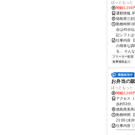
ほっともっと 
時給1,15
通勤情報 
徳島県三好
勤務時間 0
合は45分
記シフトは一
仕事内容 
の簡単な調
る… そん
フリーター歓迎
食事補助あり
お弁当の
ほっともっと 
時給1,100
アクセス 
歩約53分、
15分
徳島県美馬
勤務時間 【勤務
21:00 (水)
仕事内容 
￣￣￣￣￣