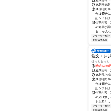
通勤情報 
徳島県徳島
勤務時間 0
合は45分
記シフトは一
仕事内容 
の簡単な調
る… そん
フリーター歓迎
食事補助あり
注文・レ
ほっともっと 
時給1,05
通勤情報 
徳島県小松
勤務時間 0
合は45分
記シフトは一
仕事内容 
の受け渡し
をお迎えしま
フリーター歓迎
食事補助あり