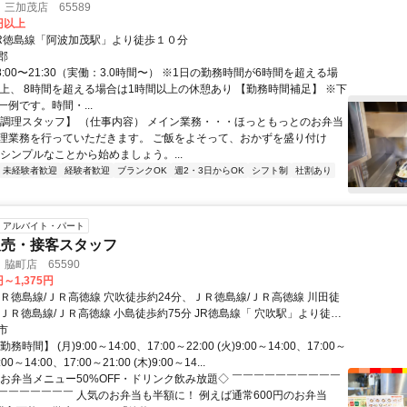
三加茂店 65589
0円以上
JR徳島線「阿波加茂駅」より徒歩１０分
郡
8:00〜21:30（実働：3.0時間〜） ※1日の勤務時間が6時間を超える場
以上、 8時間を超える場合は1時間以上の休憩あり 【勤務時間補足】 ※下
例です。時間・...
【調理スタッフ】 （仕事内容） メイン業務・・・ほっともっとのお弁当
理業務を行っていただきます。 ご飯をよそって、おかずを盛り付け
なシンプルなことから始めましょう。...
未経験者歓迎
経験者歓迎
ブランクOK
週2・3日からOK
シフト制
社割あり
アルバイト・パート
販売・接客スタッフ
脇町店 65590
円～1,375円
ＪＲ徳島線/ＪＲ高徳線 穴吹徒歩約24分、ＪＲ徳島線/ＪＲ高徳線 川田徒
ＪＲ徳島線/ＪＲ高徳線 小島徒歩約75分 JR徳島線「 穴吹駅」より徒歩
市
時間】 (月)9:00～14:00、17:00～22:00 (火)9:00～14:00、17:00～
9:00～14:00、17:00～21:00 (木)9:00～14...
◇お弁当メニュー50%OFF・ドリンク飲み放題◇ ￣￣￣￣￣￣￣￣￣￣
￣￣￣￣￣￣￣ 人気のお弁当も半額に！ 例えば通常600円のお弁当