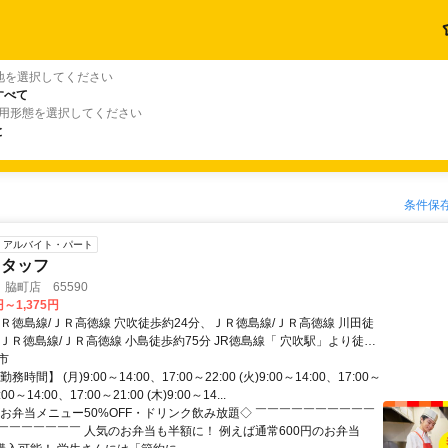
地を選択してください
すべて
雇用形態を選択してください
と
条件保
アルバイト・パート
スタッフ
脇町店 65590
円～1,375円
ＪＲ徳島線/ＪＲ高徳線 穴吹徒歩約24分、ＪＲ徳島線/ＪＲ高徳線 川田徒
ＪＲ徳島線/ＪＲ高徳線 小島徒歩約75分 JR徳島線「 穴吹駅」より徒歩
市
時間】 (月)9:00～14:00、17:00～22:00 (火)9:00～14:00、17:00～
9:00～14:00、17:00～21:00 (木)9:00～14...
◇お弁当メニュー50%OFF・ドリンク飲み放題◇ ￣￣￣￣￣￣￣￣￣￣
￣￣￣￣￣￣￣ 人気のお弁当も半額に！ 例えば通常600円のお弁当