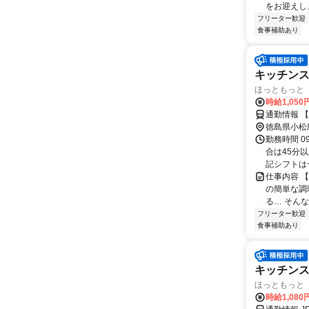
をお迎えしま
フリーター歓迎
食事補助あり
キッチン
ほっともっと 
時給1,05
通勤情報 
徳島県小松
勤務時間 0
合は45分
記シフトは一
仕事内容 
の簡単な調
る… そん
フリーター歓迎
食事補助あり
キッチン
ほっともっと 
時給1,08