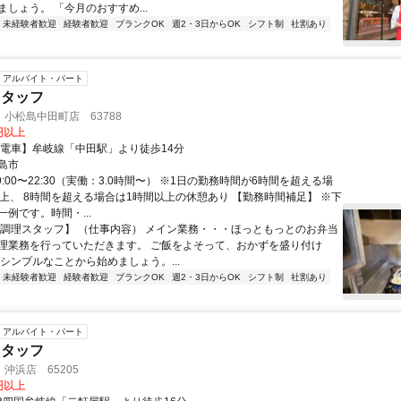
しょう。 「今月のおすすめ...
未経験者歓迎
経験者歓迎
ブランクOK
週2・3日からOK
シフト制
社割あり
アルバイト・パート
スタッフ
小松島中田町店 63788
0円以上
【電車】牟岐線「中田駅」より徒歩14分
島市
9:00〜22:30（実働：3.0時間〜） ※1日の勤務時間が6時間を超える場
以上、 8時間を超える場合は1時間以上の休憩あり 【勤務時間補足】 ※下
例です。時間・...
【調理スタッフ】 （仕事内容） メイン業務・・・ほっともっとのお弁当
理業務を行っていただきます。 ご飯をよそって、おかずを盛り付け
なシンプルなことから始めましょう。...
未経験者歓迎
経験者歓迎
ブランクOK
週2・3日からOK
シフト制
社割あり
アルバイト・パート
スタッフ
沖浜店 65205
0円以上