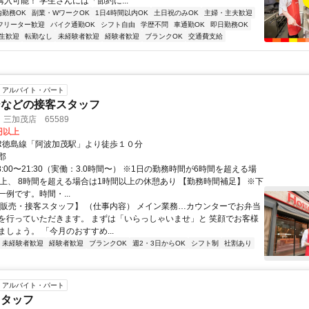
購入可能！ 学生さんには「節約に...
内勤務OK
副業・WワークOK
1日4時間以内OK
土日祝のみOK
主婦・主夫歓迎
フリーター歓迎
バイク通勤OK
シフト自由
学歴不問
車通勤OK
即日勤務OK
生歓迎
転勤なし
未経験者歓迎
経験者歓迎
ブランクOK
交通費支給
アルバイト・パート
ジなどの接客スタッフ
三加茂店 65589
0円以上
JR徳島線「阿波加茂駅」より徒歩１０分
郡
8:00〜21:30（実働：3.0時間〜） ※1日の勤務時間が6時間を超える場
以上、 8時間を超える場合は1時間以上の休憩あり 【勤務時間補足】 ※下
例です。時間・...
【販売・接客スタッフ】 （仕事内容） メイン業務…カウンターでお弁当
を行っていただきます。 まずは「いらっしゃいませ」と 笑顔でお客様
しょう。 「今月のおすすめ...
未経験者歓迎
経験者歓迎
ブランクOK
週2・3日からOK
シフト制
社割あり
アルバイト・パート
スタッフ