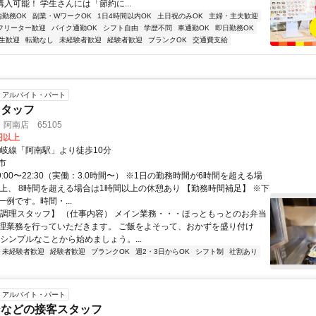
購入可能！ 学生さんには「節約に...
内勤務OK
副業・WワークOK
1日4時間以内OK
土日祝のみOK
主婦・主夫歓迎
フリーター歓迎
バイク通勤OK
シフト自由
学歴不問
車通勤OK
即日勤務OK
生歓迎
転勤なし
未経験者歓迎
経験者歓迎
ブランクOK
交通費支給
アルバイト・パート
スタッフ
阿南店 65105
0円以上
牟岐線「阿南駅」より徒歩10分
市
9:00〜22:30（実働：3.0時間〜） ※1日の勤務時間が6時間を超える場
以上、 8時間を超える場合は1時間以上の休憩あり 【勤務時間補足】 ※下
例です。時間・...
【調理スタッフ】 （仕事内容） メイン業務・・・ほっともっとのお弁当
理業務を行っていただきます。 ご飯をよそって、おかずを盛り付け
なシンプルなことから始めましょう。...
未経験者歓迎
経験者歓迎
ブランクOK
週2・3日からOK
シフト制
社割あり
アルバイト・パート
ジなどの接客スタッフ