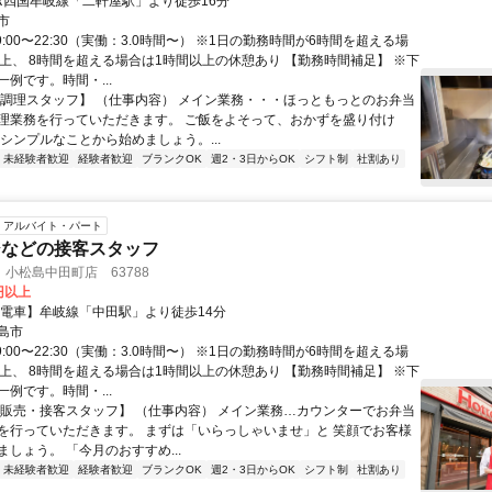
JR四国牟岐線「二軒屋駅」より徒歩16分
市
9:00〜22:30（実働：3.0時間〜） ※1日の勤務時間が6時間を超える場
以上、 8時間を超える場合は1時間以上の休憩あり 【勤務時間補足】 ※下
例です。時間・...
【調理スタッフ】 （仕事内容） メイン業務・・・ほっともっとのお弁当
理業務を行っていただきます。 ご飯をよそって、おかずを盛り付け
なシンプルなことから始めましょう。...
未経験者歓迎
経験者歓迎
ブランクOK
週2・3日からOK
シフト制
社割あり
アルバイト・パート
ジなどの接客スタッフ
小松島中田町店 63788
0円以上
【電車】牟岐線「中田駅」より徒歩14分
島市
9:00〜22:30（実働：3.0時間〜） ※1日の勤務時間が6時間を超える場
以上、 8時間を超える場合は1時間以上の休憩あり 【勤務時間補足】 ※下
例です。時間・...
【販売・接客スタッフ】 （仕事内容） メイン業務…カウンターでお弁当
を行っていただきます。 まずは「いらっしゃいませ」と 笑顔でお客様
しょう。 「今月のおすすめ...
未経験者歓迎
経験者歓迎
ブランクOK
週2・3日からOK
シフト制
社割あり