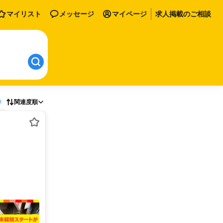
マイリスト
メッセージ
マイページ
求人掲載のご相談
存
関連度順