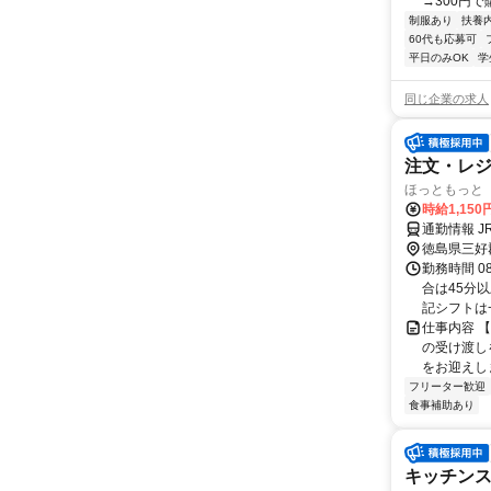
→300円で
制服あり
扶養
60代も応募可
平日のみOK
学
同じ企業の求人
注文・レ
ほっともっと 
時給1,15
通勤情報 
徳島県三好
勤務時間 0
合は45分
記シフトは一
仕事内容 
の受け渡し
をお迎えしま
フリーター歓迎
食事補助あり
キッチン