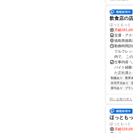
飲食店の
ほっともっと 
月給381,0
交通・アク
徳島県徳島
勤務時間詳細
フルフレッ
内で、 この
仕事内容 
バイト経験
た正社員とし
制服あり
業界
住宅手当あり
賞与あり
ブラ
同じ企業の求人
ほっとも
ほっともっと 脇
月給329,0