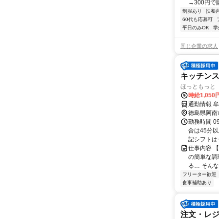
→300円で
制服あり
扶養
60代も応募可
平日のみOK
学
同じ企業の求人
キッチン
ほっともっと 
時給1,05
通勤情報 
徳島県阿南
勤務時間 0
合は45分
記シフトは一
仕事内容 
の簡単な調
る… そん
フリーター歓迎
食事補助あり
注文・レ