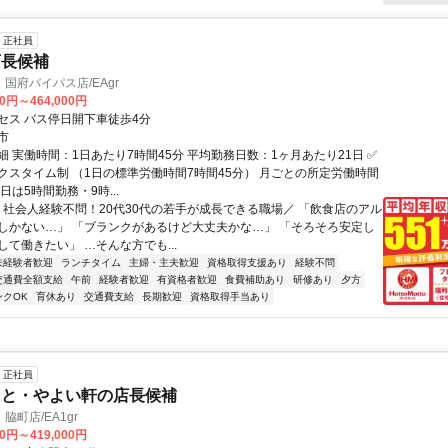
正社員
店長候補
国府バイパス店/EAgr
00円～464,000円
セス バス停日開下車徒歩4分
市
 実働時間：1日あたり7時間45分 平均勤務日数：1ヶ月あたり21日 ✅
クスタイム制 （1日の標準労働時間7時間45分） 月ごとの所定労働時間
日は5時間勤務・9時...
＼ 社会人経験不問！20代30代の若手が成長できる職場／ 「飲食店のアル
しかない…」 「ブランクがあるけど大丈夫かな…」 「そろそろ安定し
て働きたい」 …そんな方でも...
未経験者歓迎
ランチタイム
主婦・主夫歓迎
資格取得支援あり
経験不問
交通費全額支給
午前
経験者歓迎
有資格者歓迎
食費補助あり
研修あり
夕方
ンクOK
育休あり
交通費支給
長期歓迎
資格取得手当あり
正社員
っと・やよい軒の店長候補
町店/EA1gr
00円～419,000円