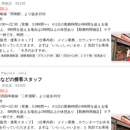
阿南店 65105
0円以上
牟岐線「阿南駅」より徒歩10分
市
9:00〜22:30（実働：3.0時間〜） ※1日の勤務時間が6時間を超える場
以上、 8時間を超える場合は1時間以上の休憩あり 【勤務時間補足】 ※下
例です。時間・...
【販売・接客スタッフ】 （仕事内容） メイン業務…カウンターでお弁当
を行っていただきます。 まずは「いらっしゃいませ」と 笑顔でお客様
しょう。 「今月のおすすめ...
未経験者歓迎
経験者歓迎
ブランクOK
週2・3日からOK
シフト制
社割あり
アルバイト・パート
ジなどの接客スタッフ
沖浜店 65205
0円以上
JR四国牟岐線「二軒屋駅」より徒歩16分
市
9:00〜22:30（実働：3.0時間〜） ※1日の勤務時間が6時間を超える場
以上、 8時間を超える場合は1時間以上の休憩あり 【勤務時間補足】 ※下
例です。時間・...
【販売・接客スタッフ】 （仕事内容） メイン業務…カウンターでお弁当
を行っていただきます。 まずは「いらっしゃいませ」と 笑顔でお客様