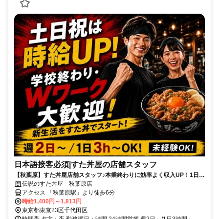
日本語接客必須|すた丼屋の店舗スタッフ
【秋葉原】すた丼屋店舗スタッフ♪本業終わりに効率よく収入UP！1日3
時間～OK◎
伝説のすた丼屋 秋葉原店
アクセス 「秋葉原駅」より徒歩6分
時給1,400円～1,813円
東京都東京23区千代田区