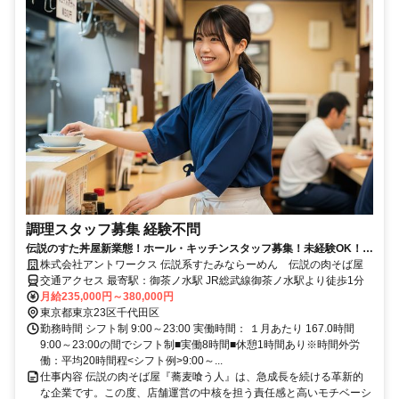
調理スタッフ募集 経験不問
伝説のすた丼屋新業態！ホール・キッチンスタッフ募集！未経験OK！充
実待遇で長く働ける環境です。
株式会社アントワークス 伝説系すたみならーめん 伝説の肉そば屋
交通アクセス 最寄駅：御茶ノ水駅 JR総武線御茶ノ水駅より徒歩1分
月給235,000円～380,000円
東京都東京23区千代田区
勤務時間 シフト制 9:00～23:00 実働時間： １月あたり 167.0時間
9:00～23:00の間でシフト制■実働8時間■休憩1時間あり※時間外労
働：平均20時間程<シフト例>9:00～...
仕事内容 伝説の肉そば屋『蕎麦喰う人』は、急成長を続ける革新的
な企業です。この度、店舗運営の中核を担う責任感と高いモチベーシ