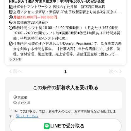
月9日休み！働き方改革推進中！平均年収500万円の安定企業
株式会社アントワークス 伝説のすた丼屋 新宿西口総本店
交通アクセス 最寄駅：新宿駅 JR山手線新宿駅より徒歩3分 東京メト
ロ丸ノ内線西新宿駅より徒歩13分
月給235,000円～380,000円
東京都東京23区新宿区
勤務時間 シフト制 10:00～24:00 実働時間： １月あたり 167.0時間
10:00～24:00の間でシフト制■実働8時間■休憩1時間あり※時間外労
働：平均20時間程<シフト例>10:...
仕事内容 伝説のすた丼屋およびDenver Premiumにて、飲食事業の未
来を創造する仲間を募集。 【仕事内容】 当社各店舗にて、接客、調
理、食材管理、衛生管理、売上管理等、店舗運営全般に携わって...
シフト制
前へ
次へ
1
この条件の新着求人を受け取る
東京都
すた丼屋
「LINEで受け取る」では、新着求人のほか、おすすめ情報なども配信しま
す。
詳しくはこちら
LINEで受け取る