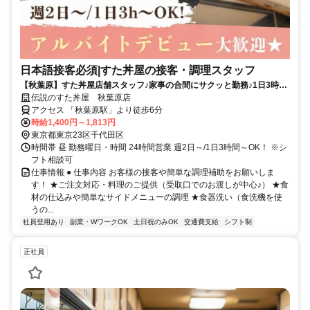
日本語接客必須|すた丼屋の接客・調理スタッフ
【秋葉原】すた丼屋店舗スタッフ♪家事の合間にサクッと勤務♪1日3時間
～OK！
伝説のすた丼屋 秋葉原店
アクセス 「秋葉原駅」より徒歩6分
時給1,400円～1,813円
東京都東京23区千代田区
時間帯 昼 勤務曜日・時間 24時間営業 週2日～/1日3時間～OK！ ※シ
フト相談可
仕事情報 ● 仕事内容 お客様の接客や簡単な調理補助をお願いしま
す！ ★ご注文対応・料理のご提供（受取口でのお渡しが中心♪） ★食
材の仕込みや簡単なサイドメニューの調理 ★食器洗い（食洗機を使
うの...
社員登用あり
副業・WワークOK
土日祝のみOK
交通費支給
シフト制
正社員