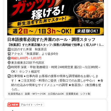
日本語接客必須|すた丼屋のホール・調理スタッフ
【秋葉原】すた丼屋店舗スタッフ♪深夜の高時給で効率よく収入UP！1日
3時間～OK◎
伝説のすた丼屋 秋葉原店
アクセス 「秋葉原駅」より徒歩6分
時給1,400円～1,813円
東京都東京23区千代田区
時間帯 深夜・早朝 勤務曜日・時間 24時間営業 週2日～/1日3時間～
OK！ ※シフト相談可
仕事情報 ● 仕事内容 お客様の接客や簡単な調理補助をお願いしま
す！ ★ご注文対応・料理のご提供（受取口でのお渡しが中心♪） ★食
材の仕込みや簡単なサイドメニューの調理 ★食器洗い（食洗機を使
うの...
社員登用あり
副業・WワークOK
土日祝のみOK
交通費支給
シフト制
アルバイト・パート