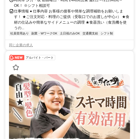
時間帯 夕方・夜 勤務曜日・時間 24時間営業 週2日～/1日3時間～
OK！ ※シフト相談可
仕事情報 ● 仕事内容 お客様の接客や簡単な調理補助をお願いしま
す！ ★ご注文対応・料理のご提供（受取口でのお渡しが中心♪） ★食
材の仕込みや簡単なサイドメニューの調理 ★食器洗い（食洗機を使
うの...
社員登用あり
副業・WワークOK
土日祝のみOK
交通費支給
シフト制
同じ企業の求人
アルバイト・パート