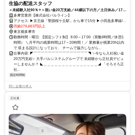
生協の配送スタッフ
＜未経験入社90％✧＞祝い金20万支給／44歳以下の方／土日休み／17時
定時／賞与年2回／普通免許でOK✧
多摩営業所【株式会社パルライン】
アクセス: ▶京王線「聖蹟桜ケ丘駅」から車で15分 ▶小田急多摩線/京
王相模原線 「多摩センター駅」から車で10分 ※駅からバス通勤も可
月給279,883円以上
東京都多摩市
能！ 町田市・稲城市エリアからもアクセス抜群♪
勤務時間・曜日: 【固定シフト制】 8:00～17:00（実働8時間／休憩1
時間） ＼月平均の残業時間は17～20時間！／ 業務量が残業20h以内
で 収まる設計になっており、 チームで協力しながら...
仕事内容: ◤￣￣￣￣￣￣￣￣￣￣￣￣￣￣￣◥ ✨今なら入社祝い金
20万円支給✨ 大手パルシステムグループで 未経験から正社員デビュ
ーしませんか？ ◣＿＿＿＿＿＿＿＿＿＿＿＿＿＿＿◢ 「そろそろ正
社...
固定時間制
同じ企業の求人
正社員