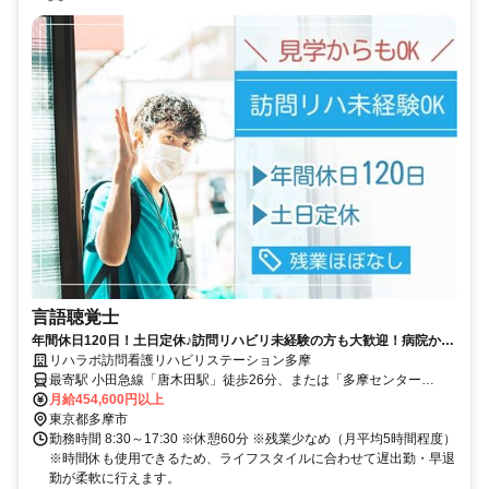
言語聴覚士
年間休日120日！土日定休♪訪問リハビリ未経験の方も大歓迎！病院から
の転職やブランクのある方も安心してスタートできます。【多摩市、唐
リハラボ訪問看護リハビリステーション多摩
木田駅/多摩センター駅、訪問リハ、言語聴覚士、正職員】
最寄駅 小田急線「唐木田駅」徒歩26分、または「多摩センター
駅」、京王線「京王多摩センター駅」よりバス「一本杉公園」下車徒
月給454,600円以上
歩6分
東京都多摩市
勤務時間 8:30～17:30 ※休憩60分 ※残業少なめ（月平均5時間程度）
※時間休も使用できるため、ライフスタイルに合わせて遅出勤・早退
勤が柔軟に行えます。