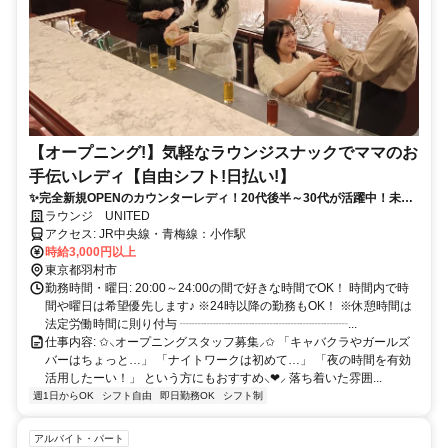
【オープニング!】気軽なラウンジスナックでママのお
手伝いレディ【自由シフト!日払い!】
✨完全新規OPENのカウンターレディ！20代後半～30代が活躍中！未経
験歓迎！連作先交換なし！履歴書不要！
ラウンジ UNITED
アクセス: JR中央線・青梅線：小作駅
時給3,000円以上
東京都羽村市
勤務時間・曜日: 20:00～24:00の間で好きな時間でOK！ 時間内で時
間や曜日は希望優先します♪ ※24時以降の勤務もOK！ ※休憩時間は
法定労働時間に則り付与 ┈┈┈┈┈┈┈┈┈┈┈┈┈┈...
仕事内容: ✩⸜オープニングスタッフ募集⸝✩ 「キャバクラやガールズ
バーはちょっと…」 「ナイトワークは初めて…」 「夜の時間を有効
活用したーい！」 という方にもおすすめ⸜❤︎⸝ 落ち着いた雰囲...
週1日からOK
シフト自由
即日勤務OK
シフト制
アルバイト・パート