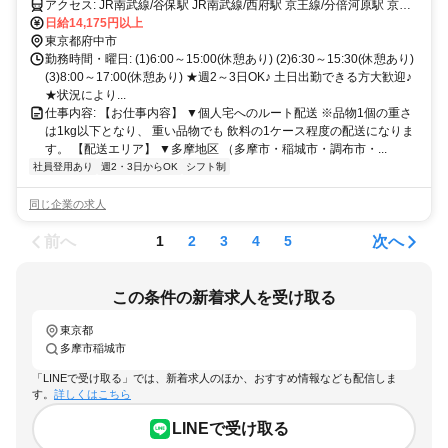
アクセス: JR南武線/谷保駅 JR南武線/西府駅 京王線/分倍河原駅 京王
線/中河原駅 京王線/聖蹟桜ヶ丘 多摩モノレール/万願寺駅 多摩モノレ
日給14,175円以上
ール/高幡不動駅
東京都府中市
勤務時間・曜日: (1)6:00～15:00(休憩あり) (2)6:30～15:30(休憩あり)
(3)8:00～17:00(休憩あり) ★週2～3日OK♪ 土日出勤できる方大歓迎♪
★状況により...
仕事内容: 【お仕事内容】 ▼個人宅へのルート配送 ※品物1個の重さ
は1kg以下となり、 重い品物でも 飲料の1ケース程度の配送になりま
す。 【配送エリア】 ▼多摩地区 （多摩市・稲城市・調布市・...
社員登用あり
週2・3日からOK
シフト制
同じ企業の求人
前へ
次へ
1
2
3
4
5
この条件の新着求人を受け取る
東京都
多摩市稲城市
「LINEで受け取る」では、新着求人のほか、おすすめ情報なども配信しま
す。
詳しくはこちら
LINEで受け取る