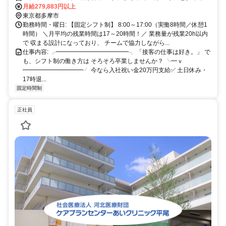
王相模原線 「多摩センター駅」から車で10分 ※駅からバス通勤も可
月給279,883円以上
東京都多摩市
能！ 町田市・稲城市エリアからもアクセス抜群♪
勤務時間・曜日: 【固定シフト制】 8:00～17:00（実働8時間／休憩1
時間） ＼月平均の残業時間は17～20時間！／ 業務量が残業20h以内
で 収まる設計になっており、 チームで協力しながら...
仕事内容: ╭━━━━━━━━━━━━╮ 「接客の仕事は好き。」 で
も、シフト制の働き方は そろそろ卒業しませんか？ ╰━ｖ
━━━━━━━━━━╯ 今なら入社祝い金20万円支給✅ 土日休み・
17時退...
固定時間制
正社員