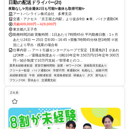
日勤の配送ドライバー(2t)
夜勤なし✨完全週休2日も可能✨連休も取得可能✨
アートバンライン株式会社 多摩支店
交通・アクセス 「京王堀之内駅」より徒歩9分 ★車、バイク通勤OK
月給409,000円～429,000円
東京都八王子市
勤務時間詳細 実働時間：1日あたり7時間45分 平均勤務日数：1ヶ月
あたり24日 〜 25日 ⏰8:00～16:45 ⭐実働7時間45分/休憩1時間 ※状
況により早出・残業の場合有
仕事内容 ⸝⸝ アート引越センターグループで安定 【普通免許】があれ
ばOK❗❗ ⸜⸜ ✅退職金制度あり ✅(例)10年定年:150万円/15年定年:300万
円 ✅紹介制度で10万円支給 ✅管理者とのコ...
業界未経験者歓迎
変形労働時間制
副業・WワークOK
資格取得支援あり
フリーター歓迎
バイク通勤OK
学歴不問
車通勤OK
転勤なし
経験不問
未経験者歓迎
午前
経験者歓迎
有資格者歓迎
研修あり
夕方
賞与あり
ブランクOK
育休あり
交通費支給
正社員