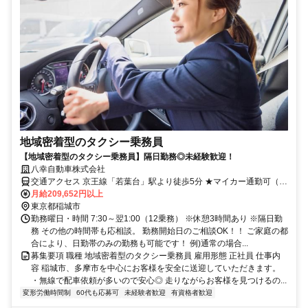
地域密着型のタクシー乗務員
【地域密着型のタクシー乗務員】隔日勤務◎未経験歓迎！
八幸自動車株式会社
交通アクセス 京王線「若葉台」駅より徒歩5分 ★マイカー通勤可（駐
車場完備）
月給209,652円以上
東京都稲城市
勤務曜日・時間 7:30～翌1:00（12乗務） ※休憩3時間あり ※隔日勤
務 その他の時間帯も応相談。 勤務開始日のご相談OK！！ ご家庭の都
合により、日勤帯のみの勤務も可能です！ 例)通常の場合...
募集要項 職種 地域密着型のタクシー乗務員 雇用形態 正社員 仕事内
容 稲城市、多摩市を中心にお客様を安全に送迎していただきます。
・無線で配車依頼が多いので安心◎ 走りながらお客様を見つけるの...
変形労働時間制
60代も応募可
未経験者歓迎
有資格者歓迎