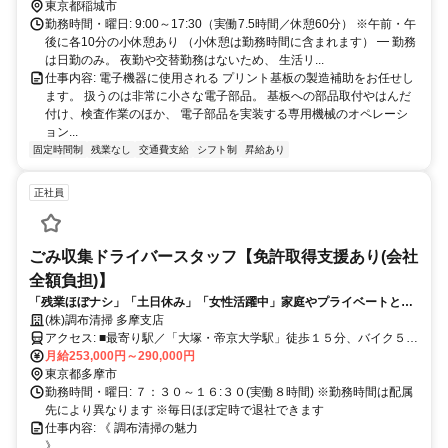
中です。 矢野口駅のほか、 ・稲城長沼駅 ・京王よみうりランド駅 ・
東京都稲城市
京王多摩川駅 ・調布駅 ・西調布駅 ・稲田堤駅 周辺エリアからもアク
勤務時間・曜日: 9:00～17:30（実働7.5時間／休憩60分） ※午前・午
セスしやすい立地！ 南武線沿線や京王線沿線で パート・軽作業・工
後に各10分の小休憩あり （小休憩は勤務時間に含まれます） ━ 勤務
場内作業 のお仕事をお探しの方にもおすすめです。 自転車通勤・バ
は日勤のみ。 夜勤や交替勤務はないため、 生活リ...
仕事内容: 電子機器に使用される プリント基板の製造補助をお任せし
イク通勤OK◎ 勤務地：東京都稲城市押立1047-1
ます。 扱うのは非常に小さな電子部品。 基板への部品取付やはんだ
付け、検査作業のほか、 電子部品を実装する専用機械のオペレーシ
ョン...
固定時間制
残業なし
交通費支給
シフト制
昇給あり
正社員
ごみ収集ドライバースタッフ【免許取得支援あり(会社
全額負担)】
「残業ほぼナシ」「土日休み」「女性活躍中」家庭やプライベートとの
両立も可能！
(株)調布清掃 多摩支店
アクセス: ■最寄り駅／「大塚・帝京大学駅」徒歩１５分、バイク５分
月給253,000円～290,000円
■大栗川沿い ※バイク・自転車通勤ＯＫ
東京都多摩市
勤務時間・曜日: ７：３０～１６:３０(実働８時間) ※勤務時間は配属
先により異なります ※毎日ほぼ定時で退社できます
仕事内容: 《 調布清掃の魅力
》