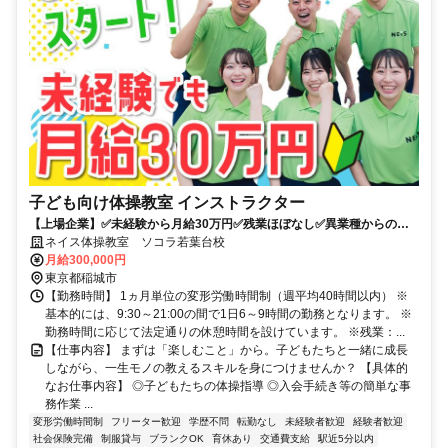
子ども向け体操教室 インストラクター
【上場企業】✅未経験から月給30万円✅残業ほぼなし✅異業種からの転
職多数✅子供の未来をつくる仕事
ネイス体操教室 ソコラ若葉台校
月給300,000円
東京都稲城市
【勤務時間】 1ヵ月単位の変形労働時間制（週平均40時間以内） ※
基本的には、9:30～21:00の間で1日6～9時間の勤務となります。 ※
勤務時間に応じて法定通りの休憩時間を設けています。 ※残業：...
【仕事内容】 まずは「楽しむこと」から。子どもたちと一緒に成長
しながら、一生モノの教えるスキルを身につけませんか？ 【具体的
なお仕事内容】 ◎子どもたちの体操指導 ◎入会手続き等の簡単な事
務作業 ...
変形労働時間制
フリーター歓迎
学歴不問
転勤なし
未経験者歓迎
経験者歓迎
社会保険完備
制服貸与
ブランクOK
育休あり
交通費支給
駅近5分以内