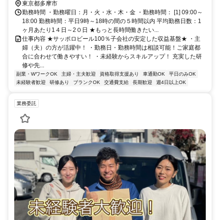
東京都多摩市
勤務時間 ・勤務曜日：月・火・水・木・金 ・勤務時間： [1] 09:00～
18:00 勤務時間：平日9時～18時の間の５時間以内 平均勤務日数：1
ヶ月あたり1４日～2０日 ★もっと長時間働きたい...
仕事内容 ★サッポロビール100％子会社の安定した収益基盤★ ・主
婦（夫）の方が活躍中！ ・勤務日・勤務時間は相談可能！ご家庭都
合に合わせて働きやすい！ ・未経験からスキルアップ！ 充実した研
修や先...
副業・WワークOK
主婦・主夫歓迎
資格取得支援あり
車通勤OK
平日のみOK
未経験者歓迎
研修あり
ブランクOK
交通費支給
長期歓迎
週4日以上OK
業務委託