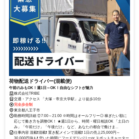
荷物配送ドライバー(混載便)
午前のみもOK！週1日～OK！自由なシフトが魅力
株式会社TRIBE
交通・アクセス 「大塚・帝京大学駅」より徒歩10分
完全歩合制
東京都八王子市
勤務時間詳細 ⏰7:00～21:00 ※時間はオールフリー◎ 稼ぎたい額に
応じて働き方を調整OK！ ★週1日から、時間・曜日相談OK 「土日の
み」「午前だけ」「午後だけ」 など、あなたの都合で働けま...
仕事内容 混載❗混載❗ 置き配メインで混載❗ 1日の売上25,000円～
30,000円強も❗ 空いた時間にフードデリバリーor スポットチャーター