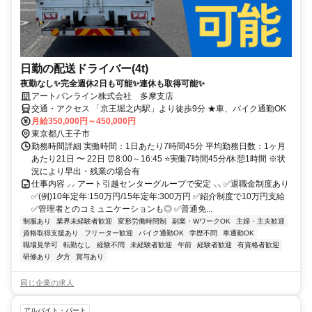
日勤の配送ドライバー(4t)
夜勤なし✨完全週休2日も可能✨連休も取得可能✨
アートバンライン株式会社 多摩支店
交通・アクセス 「京王堀之内駅」より徒歩9分 ★車、バイク通勤OK
月給350,000円～450,000円
東京都八王子市
勤務時間詳細 実働時間：1日あたり7時間45分 平均勤務日数：1ヶ月
あたり21日 〜 22日 ⏰8:00～16:45 ⭐実働7時間45分/休憩1時間 ※状
況により早出・残業の場合有
仕事内容 ⸝⸝ アート引越センターグループで安定 ⸜⸜ ✅退職金制度あり
✅(例)10年定年:150万円/15年定年:300万円 ✅紹介制度で10万円支給
✅管理者とのコミュニケーションも◎ ✅普通免...
制服あり
業界未経験者歓迎
変形労働時間制
副業・WワークOK
主婦・主夫歓迎
資格取得支援あり
フリーター歓迎
バイク通勤OK
学歴不問
車通勤OK
職場見学可
転勤なし
経験不問
未経験者歓迎
午前
経験者歓迎
有資格者歓迎
研修あり
夕方
賞与あり
同じ企業の求人
アルバイト・パート