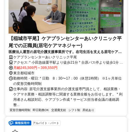
【稲城市平尾】ケアプランセンターあいクリニック平
尾での正職員(居宅ケアマネジャー)
医療法人運営の居宅介護支援事業所です。在宅生活を支える居宅ケアマ
ネの募集です！
ケアプランセンターあいクリニック平尾
アクセス: * 小田急線栗平駅より徒歩21分 * 台原バス停より徒歩1分 *
マイカー通勤可（近隣駐車場あり） * バイク・自転車通勤可（駐輪場
月給245,500円～309,550円
あり）
東京都稲城市
勤務時間・曜日: * 日勤 8：30〜17：00（休憩1時間） ※1ヶ月単位
の変形労働時間制
仕事内容: 居宅介護支援事業所の介護支援専門員として、相談業務・
ケアマネ業務・相談調整等に関連する業務全般をお任せします。 * 利
用者さん相談対応、ケアプラン作成 * サービス担当者会議の連絡調
整...
変形労働時間制
即日勤務OK
交通費支給
シフト制
昇給あり
アルバイト・パート