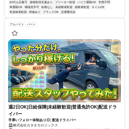
60代も応募可
資格取得支援あり
フリーター歓迎
バイク通勤OK
学歴不問
車通勤OK
職場見学可
転勤なし
未経験者歓迎
経験者歓迎
ネイルOK
有資格者歓迎
研修あり
ブランクOK
交通費支給
アルバイト・パート
週2日OK|日給保障|未経験歓迎|普通免許OK|配送ドラ
イバー
手厚いフォロー体制あり◎│配送ドライバー
株式会社カタオカロジックス