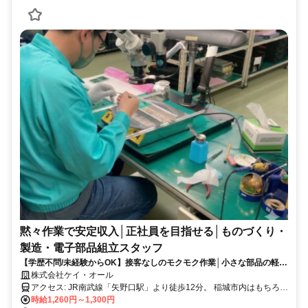
黙々作業で安定収入│正社員を目指せる│ものづくり・
製造・電子部品組立スタッフ
【学歴不問/未経験からOK】接客なしのモクモク作業│小さな部品の軽作
業スタッフ
株式会社ケイ・オール
アクセス: JR南武線「矢野口駅」より徒歩12分。 稲城市内はもちろ
ん、 調布市・府中市・多摩市方面から 通勤しているスタッフも活躍
時給1,260円～1,300円