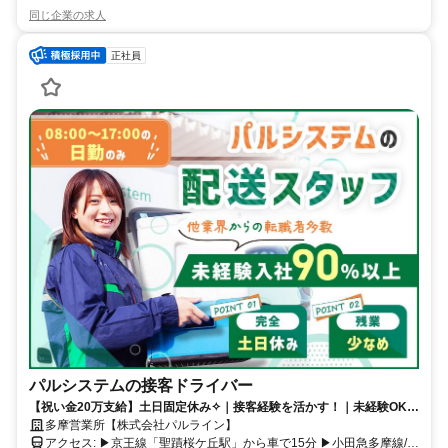
同じ企業の求人
正社員
パルシステムの接客ドライバー
【祝い金20万支給】土日固定休み✧｜接客経験を活かす！｜未経験OK｜
8時～17時勤務｜残業少なめ｜賞与年2回
多摩営業所【株式会社パルライン】
アクセス: ▶京王線「聖蹟桜ケ丘駅」から車で15分 ▶小田急多摩線/京