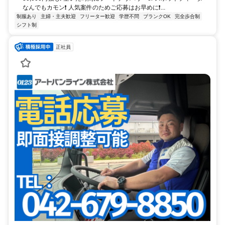
なんでもカモン❗ 人気案件のためご応募はお早めに❗...
制服あり
主婦・主夫歓迎
フリーター歓迎
学歴不問
ブランクOK
完全歩合制
シフト制
正社員