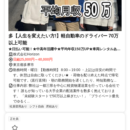
多【人生を変えたい方!】軽自動車のドライバー 70万
以上可能
★日払い可能！★中高年活躍中★平均年収150万UP★車両レンタルあ
り！女性も活躍！
株式会社Horizon
日給25,000円～40,000円
東京都多摩市
勤務時間・曜日: 【勤務時間】 8:00～19:00 ・上記は目安の時間で
す。休憩は自由に取ってください★ ・荷物を配り終えた時点で帰宅
可能です。(直行直帰) ・朝の勤務開始を遅くしたり、時短勤務な...
仕事内容: 弊社は一都三県を中心に軽貨物運送業を行っている会社で
す！ 誰もが知っている大手企業の配送案件を数多く抱えておりま
す。 「未経験スタートで50万以上稼ぎたい！」「プライベート優先
でゆるく...
社員登用あり
シフト自由
昇給あり
正社員