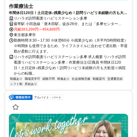
作業療法士
年間休日120日！土日定休♪残業少なめ！訪問リハビリ未経験の方も大歓
迎☆病院からの転職やブランクのある方も安心してスタートできます。
リハラボ訪問看護リハビリステーション多摩
【多摩市、唐木田駅/多摩センター駅、訪問リハ、作業療法士、正職員】
最寄駅 小田急線「唐木田駅」徒歩26分、または「多摩センター
駅」、京王線「京王多摩センター駅」よりバス「一本杉公園」下車徒
月給303,200円～454,600円
歩6分
東京都多摩市
勤務時間 8:30～17:30 ※休憩60分 ※残業少なめ（月平均5時間程度）
※時間休も使用できるため、ライフスタイルに合わせて遅出勤・早退
勤が柔軟に行えます。
リハラボ訪問看護リハビリステーション多摩 求人概要 リハラボ訪問
看護リハビリステーション多摩：作業療法士/正職員 年間休日120
日！土日定休♪残業少なめ！訪問リハビリ未経験の方も大歓迎☆病院
からの転職...
制服あり
職場見学可
経験不問
研修あり
社会保険完備
制服貸与
交通費支給
シフト制
昇給あり
アルバイト・パート