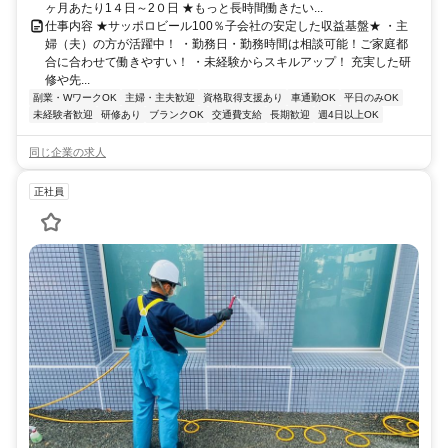
ヶ月あたり1４日～2０日 ★もっと長時間働きたい...
仕事内容 ★サッポロビール100％子会社の安定した収益基盤★ ・主
婦（夫）の方が活躍中！ ・勤務日・勤務時間は相談可能！ご家庭都
合に合わせて働きやすい！ ・未経験からスキルアップ！ 充実した研
修や先...
副業・WワークOK
主婦・主夫歓迎
資格取得支援あり
車通勤OK
平日のみOK
未経験者歓迎
研修あり
ブランクOK
交通費支給
長期歓迎
週4日以上OK
同じ企業の求人
正社員