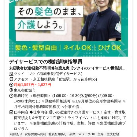
デイサービスでの機能訓練指導員
未経験者歓迎/経験不問/研修制度充実【ツクイのデイサービス/機能訓練
指導員求人】
ツクイ ツクイ稲城東長沼(デイサービス)
アクセス ・京王相模原線「稲城駅」から徒歩約5分
時給1,597円～1,627円
東京都稲城市
勤務時間 ＜勤務時間＞ (1)09:00～16:30(休憩60分) (2)09:00～
14:00(休憩なし) ※勤務時間相談可 ※1か月単位の変形労働時間制 ※
月平均時間外勤務5時間程度 ＜仕事の流...
仕事内容 ◆仕事内容 通いの送迎付きの介護サービス！産休・育休取
得実績あり&子育てママ在籍中！ライフイベントにも柔軟に対応して
います。 ※個別機能訓練の計画作成、実施、評価 ※集団機能訓練プ
ログラム...
制服あり
変形労働時間制
社員登用あり
副業・WワークOK
主婦・主夫歓迎