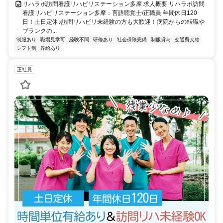
リハラボ訪問看護リハビリステーション多摩 求人概要 リハラボ訪問
看護リハビリステーション多摩：言語聴覚士/正職員 年間休日120
日！土日定休♪訪問リハビリ未経験の方も大歓迎！病院からの転職や
ブランクの...
制服あり
職場見学可
経験不問
研修あり
社会保険完備
制服貸与
交通費支給
シフト制
昇給あり
正社員