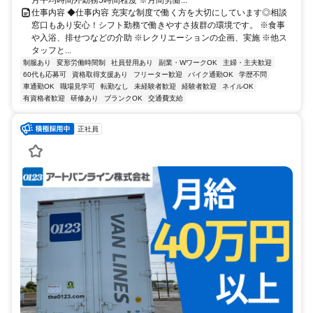
仕事内容 ◆仕事内容 充実な制度で働く方を大切にしています◎相談
窓口もあり安心！シフト勤務で働きやすさ抜群の環境です。 ※食事
や入浴、排せつなどの介助 ※レクリエーションの企画、実施 ※他ス
タッフと...
制服あり
変形労働時間制
社員登用あり
副業・WワークOK
主婦・主夫歓迎
60代も応募可
資格取得支援あり
フリーター歓迎
バイク通勤OK
学歴不問
車通勤OK
職場見学可
転勤なし
未経験者歓迎
経験者歓迎
ネイルOK
有資格者歓迎
研修あり
ブランクOK
交通費支給
正社員