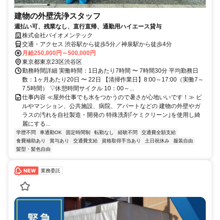
建物の外壁洗浄スタッフ
週払い可、残業なし、直行直帰、通勤用ハイエース貸与
株式会社バイオメンテック
交通・アクセス 渋谷駅から徒歩5分／神泉駅から徒歩4分
月給250,000円～500,000円
東京都東京23区渋谷区
勤務時間詳細 実働時間：1日あたり7時間 〜 7時間30分 平均勤務日
数：1ヶ月あたり20日 〜 22日 【清掃作業日】8:00～17:00（実働7～
7.5時間） ▽休憩時間サイクル 10：00～...
仕事内容 ≪屋外仕事でも水をつかうので暑さが心地いいです！≫ ビ
ルやマンション、公共施設、病院、アパートなどの 建物の外壁やガ
ラスの汚れを自社製造・開発の 特殊洗剤｢ケミクリーン｣を使用し綺
麗にする...
学歴不問
車通勤OK
固定時間制
転勤なし
経験不問
交通費全額支給
食費補助あり
賞与あり
交通費支給
資格取得手当あり
土日祝休み
服装自由
髪型・髪色自由
業務委託