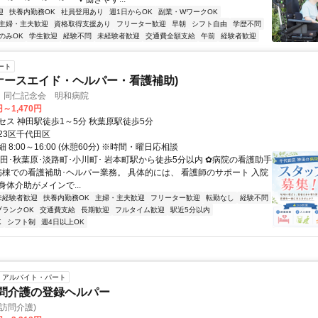
迎
扶養内勤務OK
社員登用あり
週1日からOK
副業・WワークOK
主婦・主夫歓迎
資格取得支援あり
フリーター歓迎
早朝
シフト自由
学歴不問
のみOK
学生歓迎
経験不問
未経験者歓迎
交通費全額支給
午前
経験者歓迎
ート
ナースエイド・ヘルパー・看護補助)
 同仁記念会 明和病院
円～1,470円
セス 神田駅徒歩1～5分 秋葉原駅徒歩5分
23区千代田区
8:00～16:00 (休憩60分) ※時間・曜日応相談
神田･秋葉原･淡路町･小川町･ 岩本町駅から徒歩5分以内 ✿病院の看護助手
 病棟での看護補助･ヘルパー業務。 具体的には、 看護師のサポート 入院
体介助がメインで...
未経験者歓迎
扶養内勤務OK
主婦・主夫歓迎
フリーター歓迎
転勤なし
経験不問
ブランクOK
交通費支給
長期歓迎
フルタイム歓迎
駅近5分以内
K
シフト制
週4日以上OK
アルバイト・パート
訪問介護の登録ヘルパー
(訪問介護)