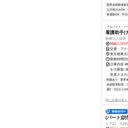
業界未経験者歓
土日祝のみOK
車通勤OK
平日
アルバイト・パ
看護助手(
医療法人財団
時給1,365
交通・アク
東京都東京
勤務時間詳細 
仕事内容 
を大募集❕
患者さまの身
制服あり
業界
未経験者歓迎
週2・3日からO
同じ企業の求人
(パート)
ケア21 九段