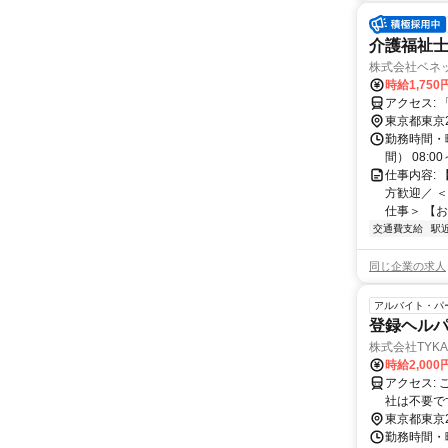
介護福祉士
株式会社ベネ
時給1,75
ア
東京都東京
勤務時間・曜
間） 08:0
仕事内容:
方歓迎／ 
仕事＞ 【お
交通費支給
駅
同じ企業の求人
アルバイト・パ
登録ヘルパ
株式会社TYKA
時給2,000
アクセス: ご自宅から訪問先へ直接向かい、勤務後もそのまま帰宅。 事業所への出
社は不要で
東京都東京
勤務時間・曜