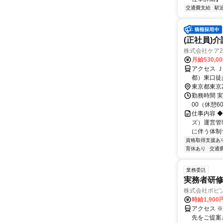
交通費支給
駅
(正社員)
株式会社ケア2
月給530,0
アクセス 
都）東口徒
から徒歩約
東京都東京
勤務時間 実
00（休憩6
仕事内容 
ズ）運営管
に伴う体制
資格取得支援あ
育休あり
交通
業務委託
実務者研修
株式会社ポピ
時給1,900
アクセス 
先をご提案