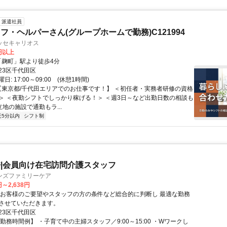
派遣社員
フ・ヘルパーさん(グループホームで勤務)C121994
ッセキャリオス
0円以上
クセス: 「麹町」駅より徒歩4分
23区千代田区
: 17:00～09:00 (休憩1時間)
 【東京都/千代田エリアでのお仕事です！】 ＜初任者・実務者研修の資格
＞ ＜夜勤シフトでしっかり稼げる！＞ ＜週3日～など出勤日数の相談も
立地の施設で通勤もラ...
近5分以内
シフト制
|会員向け在宅訪問介護スタッフ
ンズファミリーケア
円～2,638円
※お客様のご要望やスタッフの方の条件など総合的に判断し 最適な勤務
させていただきます。
23区千代田区
勤務時間例】 ・子育て中の主婦スタッフ／9:00～15:00 ・Wワークし