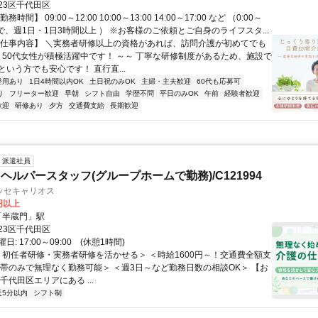
23区千代田区
時間】 09:00～12:00 10:00～13:00 14:00～17:00 など （0:00～
の間で、週1日・1日3時間以上 ） ※お客様のご依頼とご自身のライフスタ...
【仕事内容】 ＼実務者研修以上の資格があれば、訪問介護が初めてでも
～ 50代女性が積極活躍中です！ ～～ 丁寧な研修制度があるため、施設で
いう方でも安心です！ 直行直...
登用あり
1日4時間以内OK
土日祝のみOK
主婦・主夫歓迎
60代も応募可
り
フリーター歓迎
早朝
シフト自由
学歴不問
平日のみOK
午前
経験者歓迎
歓迎
研修あり
夕方
交通費支給
長期歓迎
派遣社員
ヘルパースタッフ(グループホームで勤務)/C121994
ッセキャリオス
0円以上
クセス: 「半蔵門」駅
23区千代田区
: 17:00～09:00 (休憩1時間)
 ＜初任者研修・実務者研修を活かせる＞ ＜時給1600円～！交通費全額支
勤帯のみで無理なく勤務可能＞ ＜週3日～など勤務日数の相談OK＞ 【お
千代田区エリアにある ...
近5分以内
シフト制