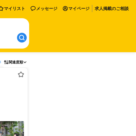
マイリスト
メッセージ
マイページ
求人掲載のご相談
存
関連度順