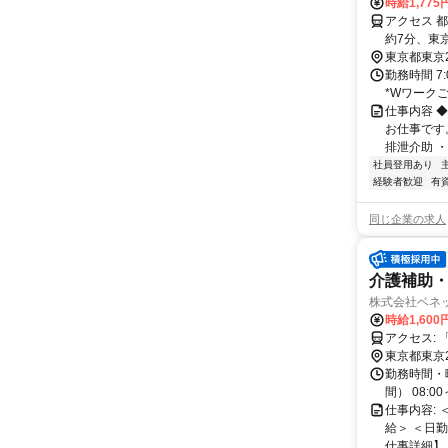
時給1,775
アクセス 
約7分、東
分
東京都東京
勤務時間 7
*Wワーク
仕事内容 
お仕事です
排泄介助 ・通
社員登用あり
経験者歓迎
有
同じ企業の求人
介護補助・
株式会社ベネ
時給1,60
ア
東京都東京
勤務時間・曜
間） 08:0
仕事内容:
給＞ ＜日
仕事詳細】 