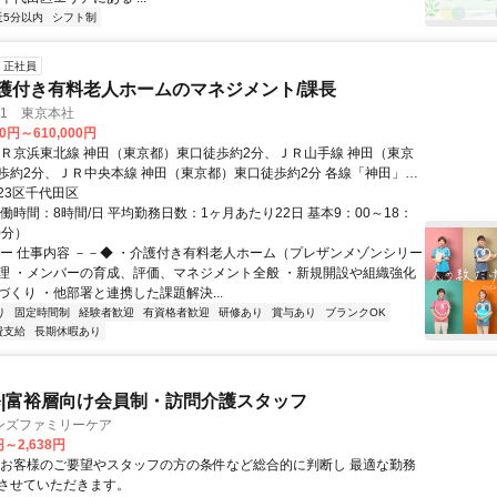
近5分以内
シフト制
正社員
介護付き有料老人ホームのマネジメント/課長
1 東京本社
00円～610,000円
ＪＲ京浜東北線 神田（東京都）東口徒歩約2分、ＪＲ山手線 神田（東京
歩約2分、ＪＲ中央本線 神田（東京都）東口徒歩約2分 各線「神田」駅
2分
23区千代田区
働時間：8時間/日 平均勤務日数：1ヶ月あたり22日 基本9：00～18：
0分）
◆ー 仕事内容 －－◆ ・介護付き有料老人ホーム（プレザンメゾンシリー
理 ・メンバーの育成、評価、マネジメント全般 ・新規開設や組織強化
づくり ・他部署と連携した課題解決...
り
固定時間制
経験者歓迎
有資格者歓迎
研修あり
賞与あり
ブランクOK
費支給
長期休暇あり
|富裕層向け会員制・訪問介護スタッフ
ンズファミリーケア
円～2,638円
※お客様のご要望やスタッフの方の条件など総合的に判断し 最適な勤務
させていただきます。