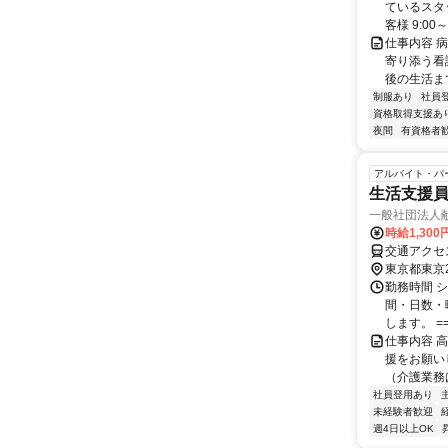
ているスタッ
客様 9:00～ 
仕事内容 
寄り添う看
後の生活ま
制服あり
社員
資格取得支援あ
夜間
有資格者
アルバイト・パ
生活支援
一般社団法人
時給1,300
東京都東京
勤務時間 シ
間・日数・
します。 ===
仕事内容 
援をお願い
（介護業務
社員登用あり
未経験者歓迎
週4日以上OK