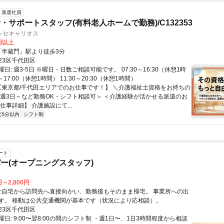
派遣社員
・サポートスタッフ(有料老人ホームで勤務)/C132353
ッセキャリオス
0円以上
クセス: 「半蔵門」駅より徒歩3分
23区千代田区
日: 週3-5日 ※曜日・日数ご相談可能です。 07:30～16:30（休憩1時
0～17:00（休憩1時間） 11:30～20:30（休憩1時間）
 【東京都/千代田エリアでのお仕事です！】 ＼介護福祉士資格をお持ちの
＜週3日～など勤務OK・シフト相談可＞ ＜介護経験が活かせる派遣のお
仕事詳細】 介護施設にて...
近5分以内
シフト制
ート
ー(オープニングスタッフ)
円～2,800円
す。 移動は公共交通機関が基本です（状況により応相談）。
23区千代田区
日: 9:00〜翌8:00の間のシフト制 ・週1日〜、1日3時間程度から相談