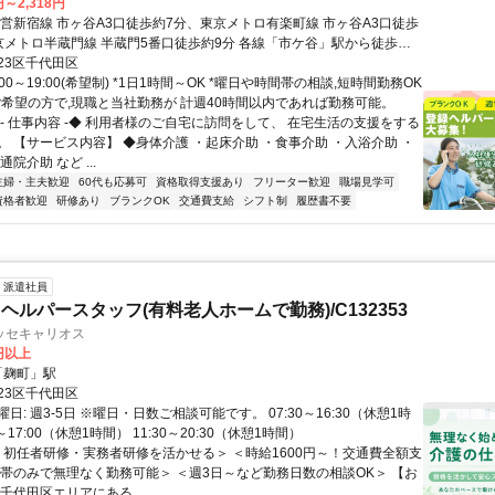
円～2,318円
都営新宿線 市ヶ谷A3口徒歩約7分、東京メトロ有楽町線 市ヶ谷A3口徒歩
京メトロ半蔵門線 半蔵門5番口徒歩約9分 各線「市ケ谷」駅から徒歩約6
23区千代田区
:00～19:00(希望制) *1日1時間～OK *曜日や時間帯の相談,短時間勤務OK
ご希望の方で,現職と当社勤務が 計週40時間以内であれば勤務可能。
◆- 仕事内容 -◆ 利用者様のご自宅に訪問をして、 在宅生活の支援をする
。 【サービス内容】 ◆身体介護 ・起床介助 ・食事介助 ・入浴介助 ・
院介助 など ...
主婦・主夫歓迎
60代も応募可
資格取得支援あり
フリーター歓迎
職場見学可
資格者歓迎
研修あり
ブランクOK
交通費支給
シフト制
履歴書不要
派遣社員
ヘルパースタッフ(有料老人ホームで勤務)/C132353
ッセキャリオス
0円以上
クセス: 「麹町」駅
23区千代田区
日: 週3-5日 ※曜日・日数ご相談可能です。 07:30～16:30（休憩1時
0～17:00（休憩1時間） 11:30～20:30（休憩1時間）
 ＜初任者研修・実務者研修を活かせる＞ ＜時給1600円～！交通費全額支
勤帯のみで無理なく勤務可能＞ ＜週3日～など勤務日数の相談OK＞ 【お
千代田区エリアにある ...