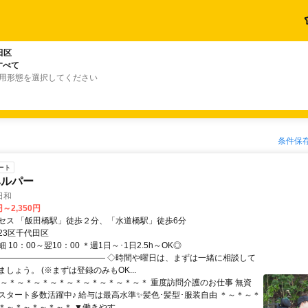
田区
すべて
雇用形態を選択してください
条件保
ート
ヘルパー
日和
円～2,350円
セス 「飯田橋駅」徒歩２分、「水道橋駅」徒歩6分
23区千代田区
 10：00～翌10：00 ＊週1日～･1日2.5h～OK◎
――――――――――――― ◇時間や曜日は、まずは一緒に相談して
しょう。 (※まずは登録のみもOK...
＊～＊～＊～＊～＊～＊～＊～＊～＊～＊ 重度訪問介護のお仕事 無資
スタート多数活躍中♪ 給与は最高水準✨髪色･髪型･服装自由 ＊～＊～＊
～＊～＊～＊～＊ ▼働きやす...