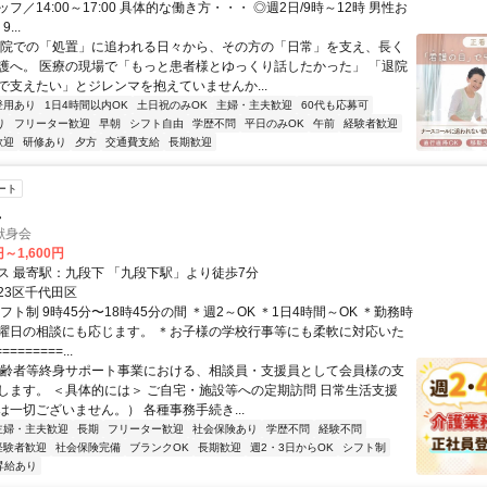
フ／14:00～17:00 具体的な働き方・・・ ◎週2日/9時～12時 男性お
9...
病院での「処置」に追われる日々から、その方の「日常」を支え、長く
護へ。 医療の現場で「もっと患者様とゆっくり話したかった」 「退院
で支えたい」とジレンマを抱えていませんか...
登用あり
1日4時間以内OK
土日祝のみOK
主婦・主夫歓迎
60代も応募可
り
フリーター歓迎
早朝
シフト自由
学歴不問
平日のみOK
午前
経験者歓迎
歓迎
研修あり
夕方
交通費支給
長期歓迎
ート
員
献身会
円～1,600円
交通アクセス 最寄駅：九段下 「九段下駅」より徒歩7分
23区千代田区
フト制 9時45分〜18時45分の間 ＊週2～OK ＊1日4時間～OK ＊勤務時
曜日の相談にも応じます。 ＊お子様の学校行事等にも柔軟に対応いた
=======...
高齢者等終身サポート事業における、相談員・支援員として会員様の支
します。 ＜具体的には＞ ご自宅・施設等への定期訪問 日常生活支援
は一切ございません。） 各種事務手続き...
主婦・主夫歓迎
長期
フリーター歓迎
社会保険あり
学歴不問
経験不問
経験者歓迎
社会保険完備
ブランクOK
長期歓迎
週2・3日からOK
シフト制
昇給あり