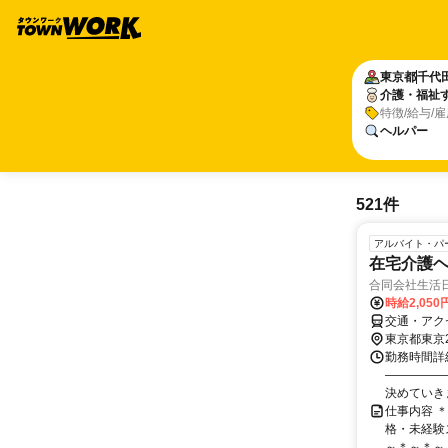
東京都
千代
介護・福祉
特徴/給与/
ヘルパー
521件
アルバイト・パ
在宅介護
合同会社生活
時給2,050
交通・アク
東京都東京
勤務時間詳細
―――――
決めていきま
仕事内容 
格・未経験
～＊～＊～＊