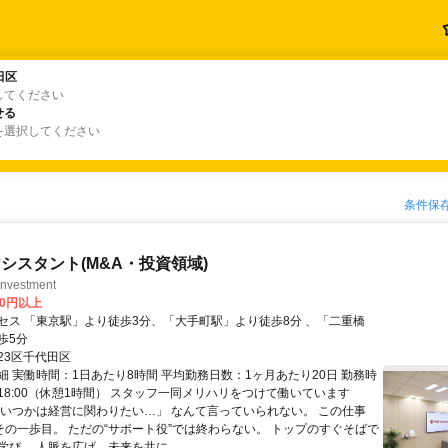
田区
田区
してください
せる
せる
を選択してください
条件保
シスタント(M&A・投資領域)
vestment
00円以上
セス 「東京駅」より徒歩3分、「大手町駅」より徒歩8分 、「二重橋
歩5分
23区千代田区
細 実働時間：1日あたり8時間 平均勤務日数：1ヶ月あたり20日 勤務時
～18:00（休憩1時間） スタッフ一同メリハリをつけて働いています
「いつかは経営に関わりたい…」 なんて言っていられない。 この仕事
がその一歩目。 ただの“サポート役”では終わらない。 トップのすぐそばで
び、 人脈を広げ、未来を共に...