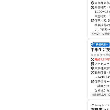
分 * 東
東京都東京
勤務時間・
11:00〜1
休憩時間：1
仕事内容: 
社会課題の
い、“研究〜
在宅OK
交通費
中学生に英
東京個別指導
時給1,250
アクセス 各
東京都東京
勤務曜日・時間
～14:10 14:
仕事情報 
一講師が担
な科目からス
社員登用あり
アルバイト・パ