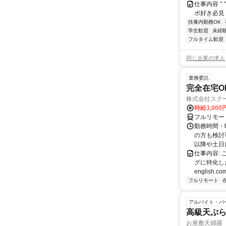
仕事内容 ° ° 
ボ好き必見！
扶養内勤務OK
学生歓迎
未経
フルタイム歓迎
同じ企業の求人
業務委託
完全在宅O
株式会社スク
時給3,000
フルリモー
勤務時間・
の方も検討
以降や土日に
仕事内容:
グに特化した英
english.com
フルリモート
アルバイト・パ
高級天ぷら
お座敷天婦羅