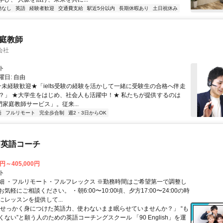
勤なし
英語
経験者歓迎
交通費支給
駅近5分以内
長期休暇あり
土日祝休み
家庭教師
会社
ト
日: 自由
 ★未経験歓迎★「ielts受験の経験を活かして一緒に受験生の合格へ伴走
？」 ★大学生をはじめ、社会人も活躍中！★ 私たちが提供するのは
専門家庭教師サービス」。従来...
語
フルリモート
完全歩合制
週2・3日からOK
な英語コーチ
0円～405,000円
ト
細 ・フルリモート・フルフレックス ※勤務時間はご希望第一で調整し
気軽にご相談ください。 ・朝6:00〜10:00頃、夕方17:00〜24:00の時
レッスンを提供して...
「せっかく身につけた英語力、使わないまま眠らせていませんか？」 “も
ない”と願う人のための英語コーチングスクール 「90 English」を運