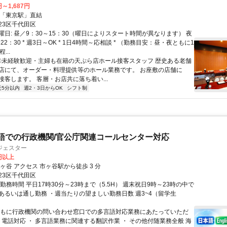
円～1,687円
クセス: * 「東京駅」直結
23区千代田区
曜日: 昼／9：30～15：30（曜日によりスタート時間が異なります） 夜
～22：30 * 週3日～OK * 1日4時間～応相談 * （勤務目安：昼・夜ともに1
...
 〇未経験歓迎・主婦も在籍の天ぷら店ホール接客スタッフ 歴史ある老舗
店にて、オーダー・料理提供等のホール業務です。 お座敷の店舗に
接客します。 客層・お店共に落ち着い...
近5分以内
週2・3日からOK
シフト制
語での行政機関/官公庁関連コールセンター対応
ジェスター
0円以上
最寄り駅 市ヶ谷 アクセス 市ヶ谷駅から徒歩 3 分
23区千代田区
勤務時間 平日17時30分～23時まで（5.5H） 週末祝日9時～23時の中で
あるいは通し勤務 ・週当たりの望ましい勤務日数 週3~4（留学生
おもに行政機関の問い合わせ窓口での多言語対応業務にあたっていただ
 電話対応 ・ 多言語業務に関連する翻訳作業 ・ その他付随業務全般 海