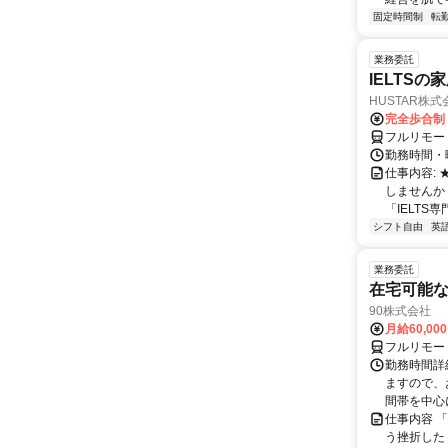
固定時間制
転
業務委託
IELTSの
HUSTAR株式
完全歩合制
フルリモー
勤務時間・曜
仕事内容:
しませんか
「IELTS
シフト自由
英
業務委託
在宅可能
90株式会社
月給60,00
フルリモー
勤務時間詳
ますので、お
間帯を中心に
仕事内容 
う挫折したく