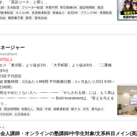
。 「英語コーチ」と聞く...
主婦・主夫歓迎
フリーター歓迎
学歴不問
即日勤務OK
固定時間制
英語
経験者歓迎
ネイルOK
有資格者歓迎
研修あり
在宅OK
ブランクOK
長期歓迎
自由
履歴書不要
髪型・髪色自由
マネージャー
vestment
00円以上
セス 「東京駅」より徒歩3分、「大手町駅」より徒歩8分 、「二重橋
歩5分
23区千代田区
 実働時間：1日あたり8時間 平均勤務日数：1ヶ月あたり20日 9:00～
休憩1時間）
挑戦をやめたくない人へ･･━━･･━━ 「やらされる側」には、もう席は
━･･━━･･━━･･━━･･━━･･━ Bold Investmentは、 “答えを与える
...
迎
固定時間制
転勤なし
英語
午前
経験者歓迎
駅ナカ
夕方
賞与あり
近5分以内
土日祝休み
ート
会人講師・オンラインの塾講師/中学生対象/文系科目メイン(