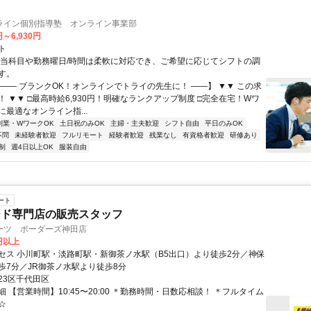
ライン個別指導塾 オンライン事業部
円～6,930円
ト
担当科目や勤務曜日/時間は柔軟に対応でき、ご希望に応じてシフトの調
す。
【―― ブランクOK！オンラインでトライの先生に！ ――】 ▼▼ この求
T！ ▼▼ □最高時給6,930円！明確なランクアップ制度 □完全在宅！Wワ
最適なオンライン指...
副業・WワークOK
土日祝のみOK
主婦・主夫歓迎
シフト自由
平日のみOK
不問
未経験者歓迎
フルリモート
経験者歓迎
残業なし
有資格者歓迎
研修あり
制
週4日以上OK
服装自由
ート
ード専門店の販売スタッフ
ーツ ボーダーズ神田店
0円以上
セス 小川町駅・淡路町駅・新御茶ノ水駅（B5出口）より徒歩2分／神保
歩7分／JR御茶ノ水駅より徒歩8分
23区千代田区
 【営業時間】10:45〜20:00 ＊勤務時間・日数応相談！ ＊フルタイム
☆