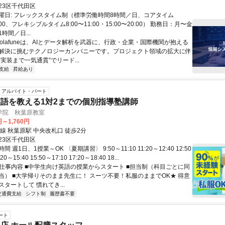
京メトロ千代田線「二重橋前駅」より徒歩2分
23区千代田区
曜日: フレックスタイム制（標準労働時間8時間／日、コアタイム
5:00、フレキシブルタイム8:00〜11:00・15:00〜20:00） 勤務日：月〜金
時間／日...
Solafuneは、AIとデータ解析を武器に、行政・企業・国際機関が抱える
解決に挑むテクノロジーカンパニーです。プロジェクト領域の拡大に伴
実装まで一気通貫”でリード...
支給
昇給あり
アルバイト・パート
語を教える1対2までの個別指導塾講師
学院 秋葉原教室
円～1,760円
線 秋葉原駅 中央改札口 徒歩2分
23区千代田区
 週1日、1授業～OK 〈夏期講習〉 9:50～11:10 11:20～12:40 12:50
20～15:40 15:50～17:10 17:20～18:40 18...
● 仕事内容 ■中学生向け英語の授業からスタート ■担当制（科目ごとに同
当） ■大学帰りそのまま先生に！ スーツ不要！私服のままでOK★ 得意
タートして 慣れてき...
交通費支給
シフト制
履歴書不要
ート