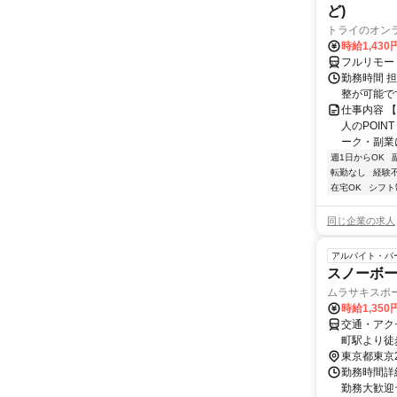
ど)
トライのオン
時給1,430
フルリモー
勤務時間 
整が可能で
仕事内容 
人のPOIN
ーク・副業に
週1日からOK
転勤なし
経験
在宅OK
シフト
同じ企業の求人
アルバイト・パ
スノーボ
ムラサキスポ
時給1,35
交通・アク
町駅より徒
東京都東京
勤務時間詳細
勤務大歓迎