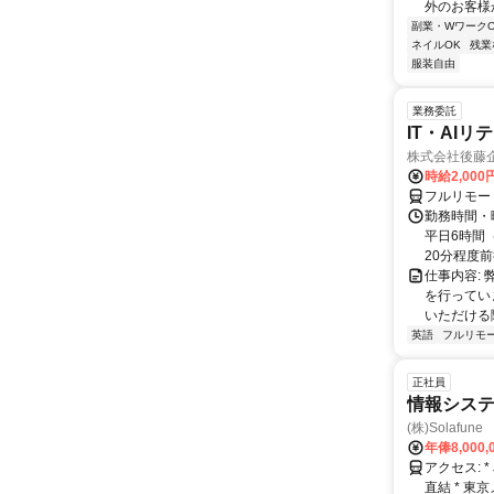
外のお客様
副業・WワークO
ネイルOK
残業
服装自由
業務委託
IT・AI
株式会社後藤
時給2,000
フルリモー
勤務時間・
平日6時間
20分程度前
仕事内容:
を行ってい
いただける
英語
フルリモ
正社員
情報シス
(株)Solafune
年俸8,000,
アクセス: * JR「東京駅」丸の内南口より徒歩1分 * 東京メトロ丸ノ内線「東京駅」
直結 * 