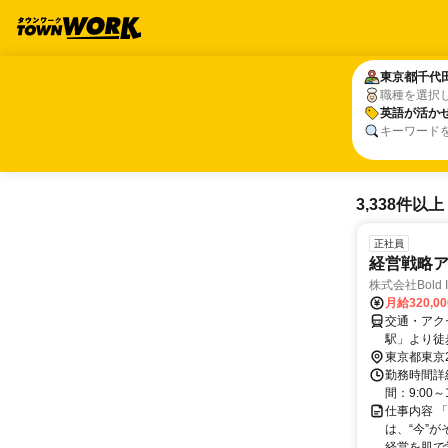
東京都
東京都
千代
千代
職種を選択
英語が活か
英語が活か
キーワード
3,338件以上
正社員
経営戦略ア
株式会社Bold In
月給320,0
交通・アク
駅」より徒
東京都東京
勤務時間詳
間：9:00
仕事内容 
は、“今”
経営を肌で学