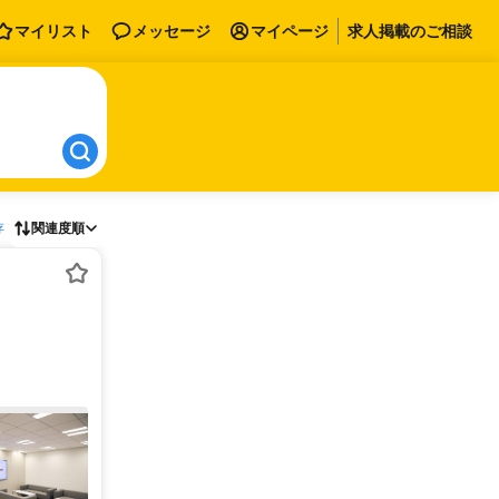
マイリスト
メッセージ
マイページ
求人掲載のご相談
存
関連度順