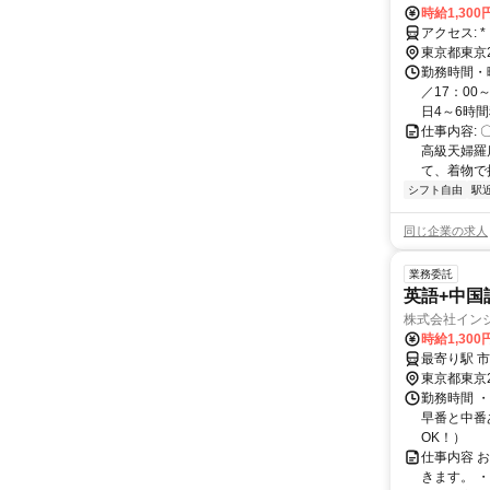
時給1,300
ア
東京都東京
勤務時間・
／17：00
日4～6時間程
仕事内容:
高級天婦羅
て、着物で
シフト自由
駅
同じ企業の求人
業務委託
英語+中国
株式会社イン
時給1,30
東京都東京
勤務時間 ・
早番と中番
OK！）
仕事内容 
きます。 ・