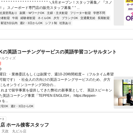
° ° ° ° ° ° ° ° ° ° ° ° ° ° ° ° ° ° ° ° ＼9月オープン！スタッフ募集／ 『スノ
』 スノーボード専門店の販売スタッフ募集 ° ° ...
社員登用あり
副業・WワークOK
主婦・主夫歓迎
フリーター歓迎
学歴不問
験者歓迎
午前
経験者歓迎
ネイルOK
夕方
ブランクOK
交通費支給
長期歓迎
駅近5分以内
週2・3日からOK
シフト制
社割あり
Kの英語コーチングサービスの英語学習コンサルタント
ールウィズ
円
ト
曜日: ・業務委託もしくは副業で、週10-20時間程度～（フルタイム希望
可能です） ・社会人の方向けの英語コーチングサービスのため、夕方
もオンラインコーチング30分の...
 これまで留学事業を提供してきた弊社の新事業として、 英語スピーキン
語コーチング事業「TEPPEN ENGLISH」 https://teppen-
 を...
在宅OK
週2・3日からOK
ート
店 ホール接客スタッフ
 天政 丸ビル店