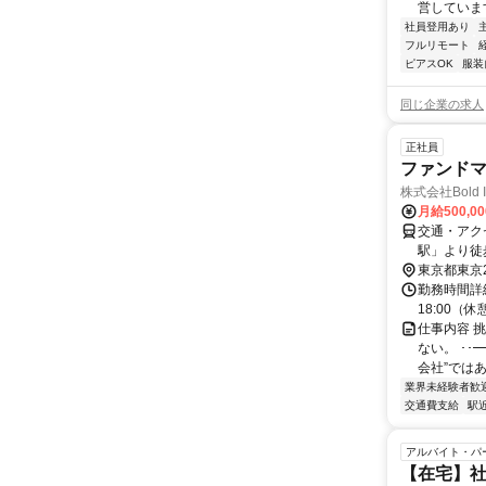
営しています
社員登用あり
フルリモート
ピアスOK
服装
同じ企業の求人
正社員
ファンド
株式会社Bold In
月給500,0
交通・アク
駅」より徒
東京都東京
勤務時間詳細
18:00（
仕事内容 
ない。 ･･━
会社”ではあり
業界未経験者歓
交通費支給
駅
アルバイト・パ
【在宅】社