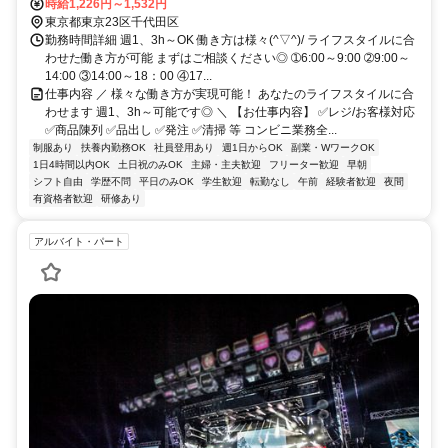
時給1,226円～1,532円
東京都東京23区千代田区
勤務時間詳細 週1、3h～OK 働き方は様々(^▽^)/ ライフスタイルに合
わせた働き方が可能 まずはご相談ください◎ ➀6:00～9:00 ➁9:00～
14:00 ③14:00～18：00 ④17...
仕事内容 ／ 様々な働き方が実現可能！ あなたのライフスタイルに合
わせます 週1、3h～可能です◎ ＼ 【お仕事内容】 ✅レジ/お客様対応
✅商品陳列 ✅品出し ✅発注 ✅清掃 等 コンビニ業務全...
制服あり
扶養内勤務OK
社員登用あり
週1日からOK
副業・WワークOK
1日4時間以内OK
土日祝のみOK
主婦・主夫歓迎
フリーター歓迎
早朝
シフト自由
学歴不問
平日のみOK
学生歓迎
転勤なし
午前
経験者歓迎
夜間
有資格者歓迎
研修あり
アルバイト・パート