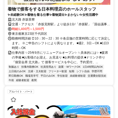
着物で接客をする日本料理店のホールスタッフ
✨未経験OK✨着物を着る仕事✨着物貸出✨まかない✨女性活躍中
北大路 赤坂茶寮
交通・アクセス 「赤坂見附駅」より徒歩1分/「赤坂駅」「国会議事堂
前駅」「溜池山王駅」より徒歩6分/「永田町駅」より徒歩8分
時給1,400円～1,500円
東京都東京23区千代田区
勤務時間詳細 ⏰10：30～22：30 ※各店舗の営業時間に応じて決定し
ます。 ※ご申告のシフトにより異なります。 ■週2、3日～OK ■1日3
時間～OK
仕事内容 ✨25年9月にリニューアルオープン✨ ✨具体的には✨ ■宴席
の準備 ■お客様のお迎え、お見送り ■お料理の提供 ■ドリンク作り
『個室会席 北大路』で 接客サービスを中心に、予約受付、...
制服あり
扶養内勤務OK
社員登用あり
副業・WワークOK
1日4時間以内OK
土日祝のみOK
主婦・主夫歓迎
フリーター歓迎
短期
シフト自由
学歴不問
即日勤務OK
職場見学可
平日のみOK
学生歓迎
未経験者歓迎
交通費全額支給
午前
経験者歓迎
夜間
アルバイト・パート