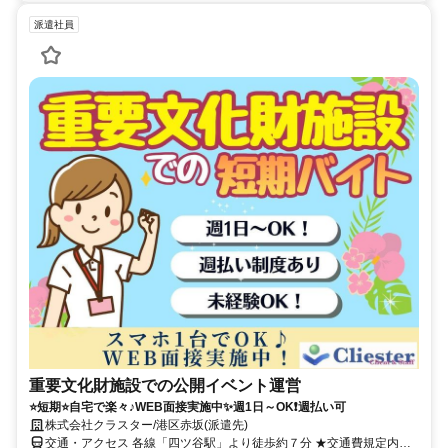
派遣社員
重要文化財施設での公開イベント運営
⭐短期⭐自宅で楽々♪WEB面接実施中✨週1日～OK❗週払い可
株式会社クラスター/港区赤坂(派遣先)
交通・アクセス 各線「四ツ谷駅」より徒歩約７分 ★交通費規定内支