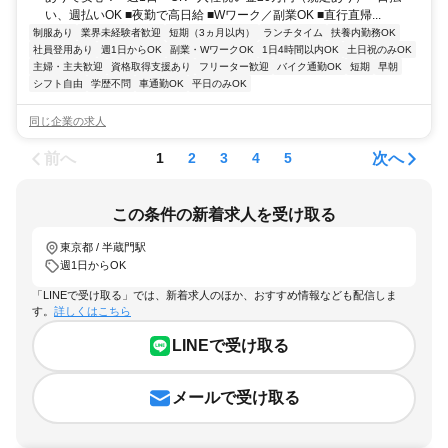
い、週払いOK ■夜勤で高日給 ■Wワーク／副業OK ■直行直帰...
制服あり
業界未経験者歓迎
短期（3ヵ月以内）
ランチタイム
扶養内勤務OK
社員登用あり
週1日からOK
副業・WワークOK
1日4時間以内OK
土日祝のみOK
主婦・主夫歓迎
資格取得支援あり
フリーター歓迎
バイク通勤OK
短期
早朝
シフト自由
学歴不問
車通勤OK
平日のみOK
同じ企業の求人
前へ
次へ
1
2
3
4
5
この条件の新着求人を受け取る
東京都 / 半蔵門駅
週1日からOK
「LINEで受け取る」では、新着求人のほか、おすすめ情報なども配信しま
す。
詳しくはこちら
LINEで受け取る
メールで受け取る