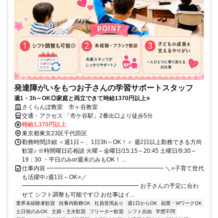
発達障がいをもつお子さんの学習サポートスタッフ
週1・3h～OK◎家庭と両立できて時給1370円以上⭐
さくらんぼ教室 市ヶ谷教室
交通・アクセス 「市ケ谷駅」2番出口より徒歩5分
時給1,370円以上
東京都東京23区千代田区
勤務時間詳細 ＜週1日～、1日3h～OK！＞ 週2日以上勤務できる方尚
歓迎♪ ※時間曜日応相談 火曜～金曜日/15:15～20:45 土曜日/9:30～
19：30 ・平日のみor週末のみもOK！ ...
仕事内容 ━━━━━━━━━━━━━━━━━━━━ ＼⭐子育て世代
も活躍中♪週1日～OK⭐／
━━━━━━━━━━━━━━━━━━━━ お子さんの予定に合わ
せて シフト調整も可能です◎ お仕事はイ...
業界未経験者歓迎
扶養内勤務OK
社員登用あり
週1日からOK
副業・WワークOK
土日祝のみOK
主婦・主夫歓迎
フリーター歓迎
シフト自由
学歴不問