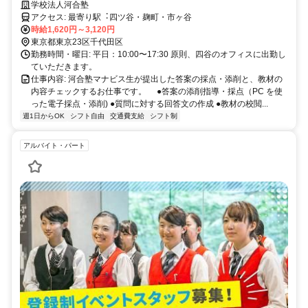
方、ぜひご応募ください！
学校法人河合塾
アクセス: 最寄り駅︓四ツ⾕・麹町・市ヶ⾕
時給1,620円～3,120円
東京都東京23区千代田区
勤務時間・曜日: 平日：10:00〜17:30 原則、四谷のオフィスに出勤し
ていただきます。
仕事内容: 河合塾マナビス生が提出した答案の採点・添削と、教材の
内容チェックするお仕事です。 ●答案の添削指導・採点（PC を使
った電⼦採点・添削) ●質問に対する回答⽂の作成 ●教材の校閲...
週1日からOK
シフト自由
交通費支給
シフト制
アルバイト・パート