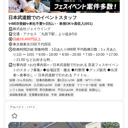
日本武道館でのイベントスタッフ
✨WEB登録✨来社不要✨日払い・単発OK✨高収入(001)
株式会社ジェイウイング
交通・アクセス 「九段下駅」より徒歩5分
日給18,400円以上
東京都東京23区千代田区
勤務時間詳細 実働時間：1日あたり8時間 平均勤務日数：1ヶ月あた
り1日 〜 10日 ＊9:00～18:00 ＊8:00～20:00 ＊7:00～10:00 ＊17:00
～21:00 などお好きな時...
仕事内容 ⭐お仕事内容⭐ ✅日本武道館で行われる 音楽フェスやイベン
トのスタッフ募集♪ ◆会場設営・撤去 ◆列整理 ◆グッズ販売 ◆出演
者へ食事出し ✅ 日本武道館で行われる アイドル...
短期（3ヵ月以内）
扶養内勤務OK
週1日からOK
副業・WワークOK
1日4時間以内OK
土日祝のみOK
主婦・主夫歓迎
フリーター歓迎
短期
早朝
シフト自由
学歴不問
即日勤務OK
平日のみOK
学生歓迎
転勤なし
未経験者歓迎
交通費全額支給
午前
経験者歓迎
アルバイト・パート