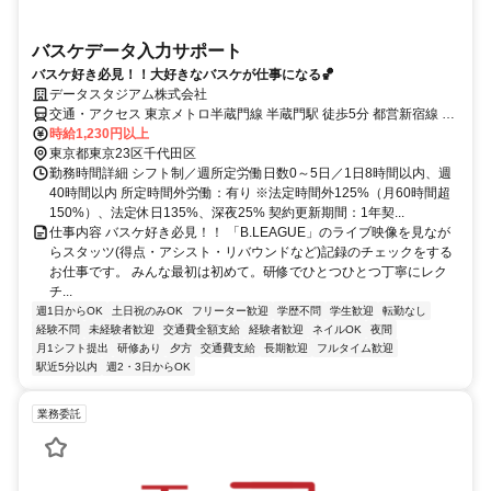
バスケデータ入力サポート
バスケ好き必見！！大好きなバスケが仕事になる🏀
データスタジアム株式会社
交通・アクセス 東京メトロ半蔵門線 半蔵門駅 徒歩5分 都営新宿線 市
ヶ谷駅 徒歩9分 ＪＲ・東京メトロ有楽町線・南北線 市ヶ谷駅 徒歩12
時給1,230円以上
分
東京都東京23区千代田区
勤務時間詳細 シフト制／週所定労働日数0～5日／1日8時間以内、週
40時間以内 所定時間外労働：有り ※法定時間外125%（月60時間超
150%）、法定休日135%、深夜25% 契約更新期間：1年契...
仕事内容 バスケ好き必見！！ 「B.LEAGUE」のライブ映像を見なが
らスタッツ(得点・アシスト・リバウンドなど)記録のチェックをする
お仕事です。 みんな最初は初めて。研修でひとつひとつ丁寧にレク
チ...
週1日からOK
土日祝のみOK
フリーター歓迎
学歴不問
学生歓迎
転勤なし
経験不問
未経験者歓迎
交通費全額支給
経験者歓迎
ネイルOK
夜間
月1シフト提出
研修あり
夕方
交通費支給
長期歓迎
フルタイム歓迎
駅近5分以内
週2・3日からOK
業務委託