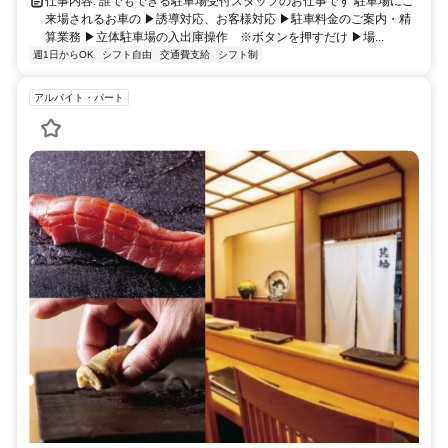
仕事内容: 誰でもできる駐車場受付スタッフのお仕事です 駐車場にご
来場されるお車の ▶誘導対応、お客様対応 ▶駐車料金のご案内・精
算業務 ▶立体駐車場の入出庫操作 ※ボタンを押すだけ ▶場...
週1日からOK
シフト自由
交通費支給
シフト制
アルバイト・パート