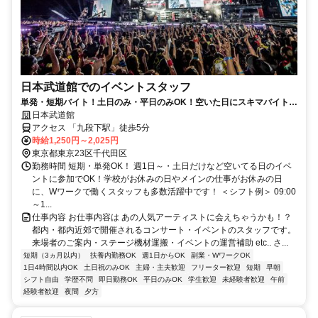
日本武道館でのイベントスタッフ
単発・短期バイト！土日のみ・平日のみOK！空いた日にスキマバイト！
未経験歓迎！髪色・髪型・ネイルOK
日本武道館
アクセス 「九段下駅」徒歩5分
時給1,250円～2,025円
東京都東京23区千代田区
勤務時間 短期・単発OK！ 週1日～・土日だけなど空いてる日のイベ
ントに参加でOK！学校がお休みの日やメインの仕事がお休みの日
に、Wワークで働くスタッフも多数活躍中です！ ＜シフト例＞ 09:00
～1...
仕事内容 お仕事内容は あの人気アーティストに会えちゃうかも！？
都内・都内近郊で開催されるコンサート・イベントのスタッフです。
来場者のご案内・ステージ機材運搬・イベントの運営補助 etc.. さ...
短期（3ヵ月以内）
扶養内勤務OK
週1日からOK
副業・WワークOK
1日4時間以内OK
土日祝のみOK
主婦・主夫歓迎
フリーター歓迎
短期
早朝
シフト自由
学歴不問
即日勤務OK
平日のみOK
学生歓迎
未経験者歓迎
午前
経験者歓迎
夜間
夕方