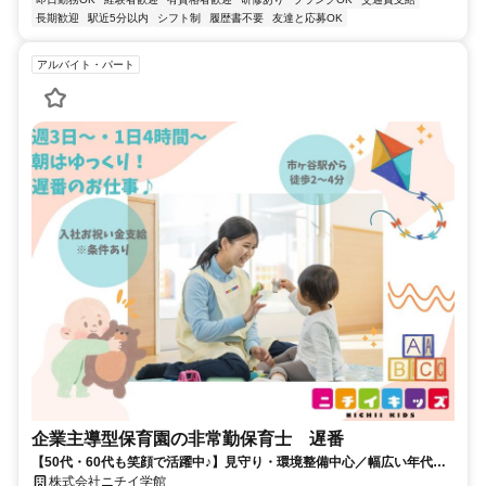
長期歓迎
駅近5分以内
シフト制
履歴書不要
友達と応募OK
アルバイト・パート
企業主導型保育園の非常勤保育士 遅番
【50代・60代も笑顔で活躍中♪】見守り・環境整備中心／幅広い年代の
方が活躍中／子育て経験活かせます！
株式会社ニチイ学館