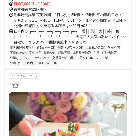
給
日給7,000円～9,500円
東京都東京23区港区
勤務時間詳細 実働時間：1日あたり5時間 〜 7時間 平均勤務日数：1
ヶ月あたり1日 〜 46日 【日程】 8/31（火）までの期間限定 ※以降も
公開の可能性あり ※毎週水曜日は休館日 ●08:4...
仕事内容 ┌─┐┌─┐┌─┐┌─┐┌─┐┌─┐ │増││員││大││募││集
││！│ └─┘└─┘└─┘└─┘└─┘└─┘ 🌸毎回大人気の激レアバイト✨
自宅でラクラク♪WEB面接実施中！ 🌸さらな...
業界未経験者歓迎
週1日からOK
副業・WワークOK
土日祝のみOK
学歴不問
平日のみOK
学生歓迎
転勤なし
経験不問
未経験者歓迎
午前
経験者歓迎
残業なし
夕方
ブランクOK
交通費支給
週2・3日からOK
シフト制
短期（1ヵ月以内）
週4日以上OK
アルバイト・パート