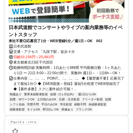
日本武道館でコンサートやライブの案内業務等のイベ
ントスタッフ
来社不要◎応募完了1分・WEB登録5分／週1日～OK 002
日本武道館
交通・アクセス 「九段下駅」徒歩４分
日給10,156円～25,481円
東京都東京23区千代田区
勤務時間詳細 実働時間：1日あたり8時間 平均勤務日数：1ヶ月あた
り1日 〜 22日 9:00～22:00の間で、実働8h 週1日～・1日8h～OK！
仕事内容 .:.。.:.。.:.。POINT.。.:.。.:.。.:.。 ◆【履歴書不要】応募完了
まで最短1分◎ ◆【WEB面接～登録】最短5分程度でWEB登録完了
◆【案件多数】スグに案件紹介可能！...
制服あり
業界未経験者歓迎
短期（3ヵ月以内）
週1日からOK
副業・WワークOK
土日祝のみOK
主婦・主夫歓迎
フリーター歓迎
短期
シフト自由
学歴不問
平日のみOK
学生歓迎
経験不問
未経験者歓迎
経験者歓迎
ネイルOK
即日払いOK
研修あり
ブランクOK
アルバイト・パート