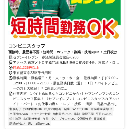
コンビニスタッフ
面接時、履歴書不要！短時間・Ｗワーク・副業・扶養内OK！土日祝はお
休み◎
セブン‐イレブン 参議院議員会館店-3280
アクセス 東京メトロ半蔵門線 永田町6番口徒歩約4分、東京メトロ南
北線 永田町6番口徒歩約4分、東京メトロ有楽町線 永田町6番口徒歩
時給1,226円以上
約1分 永田町駅より徒歩5分
東京都東京23区千代田区
勤務時間 ・勤務曜日：月・火・水・木・金 ・勤務時間： [1] 07:00～
12:00 [2] 17:00～21:00 ・最低勤務日数（週）：1日 ＊バイトデビュ
ーの方も大歓迎！＊ □家庭と両立...
仕事内容 【バイト始めるならコンビニから♪】セブンイレブンのコン
ビニスタッフ募集！ 《セブンイレブン》 コンビニスタッフの アルバ
イト・パート ＜お仕事内容＞ ・レジ ・接客 ・清掃 ・商品の品出し...
制服あり
扶養内勤務OK
社員登用あり
副業・WワークOK
1日4時間以内OK
土日祝のみOK
フリーター歓迎
給料前払いOK
早朝
学歴不問
平日のみOK
学生歓迎
未経験者歓迎
午前
夕方
ブランクOK
交通費支給
長期歓迎
駅近5分以内
週2・3日からOK