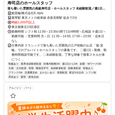
寿司店のホールスタッフ
落ち着いた雰囲気の高級寿司店・ホールスタッフ 未経験歓迎／週1日～
シフト応相談／まかない無料
鮨箕輪/株式会社E-style
最寄駅 東京メトロ銀座線 赤坂見附駅 徒歩で2分
時給1,400円以上
東京都東京23区港区
勤務時間 シフト制 11:00～23:30の間で1日4時間～応相談 ※週1日～
勤務可能 ・営業時間 月～日: 11:30～14:00, 17:00～23:00 ・定休日
なし
仕事内容 クラシックで落ち着いた雰囲気の江戸前鮨のお店 「鮨 箕
輪」でのアルバイトホールスタッフの募集です。 〇週1日～勤務、勤
務時間相談可能です。 〇未経験歓迎。丁寧な研修で接客スキルが身
につく ...
制服あり
業界未経験者歓迎
扶養内勤務OK
週1日からOK
副業・WワークOK
主婦・主夫歓迎
長期
職場見学可
未経験者歓迎
経験者歓迎
研修あり
ブランクOK
交通費支給
まかないあり
長期歓迎
駅近5分以内
シフト制
昇給あり
髪型・髪色自由
アルバイト・パート