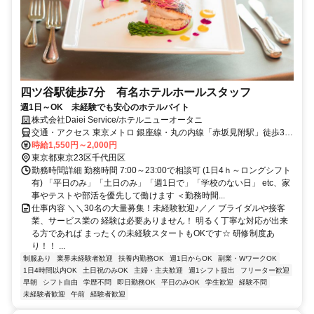
四ツ谷駅徒歩7分 有名ホテルホールスタッフ
週1日～OK 未経験でも安心のホテルバイト
株式会社Daiei Service/ホテルニューオータニ
交通・アクセス 東京メトロ 銀座線・丸の内線「赤坂見附駅」徒歩3
分、東京メトロ 半蔵門・南北線「永田町駅」徒歩5分、東京メトロ 有
時給1,550円～2,000円
楽町線「麹町駅」徒歩6分、総武線・中央線「四ツ谷駅」徒歩8分
東京都東京23区千代田区
※「新宿駅」から5分・「東京駅」から10分
勤務時間詳細 勤務時間 7:00～23:00で相談可 (1日4ｈ～ロングシフト
有) 「平日のみ」「土日のみ」「週1日で」「学校のない日」 etc、家
事やテストや部活を優先して働けます ＜勤務時間...
仕事内容 ＼＼30名の大量募集！未経験歓迎♪／／ ブライダルや接客
業、サービス業の 経験は必要ありません！ 明るく丁寧な対応が出来
る方であれば まったくの未経験スタートもOKです☆ 研修制度あ
り！！ ...
制服あり
業界未経験者歓迎
扶養内勤務OK
週1日からOK
副業・WワークOK
1日4時間以内OK
土日祝のみOK
主婦・主夫歓迎
週1シフト提出
フリーター歓迎
早朝
シフト自由
学歴不問
即日勤務OK
平日のみOK
学生歓迎
経験不問
未経験者歓迎
午前
経験者歓迎