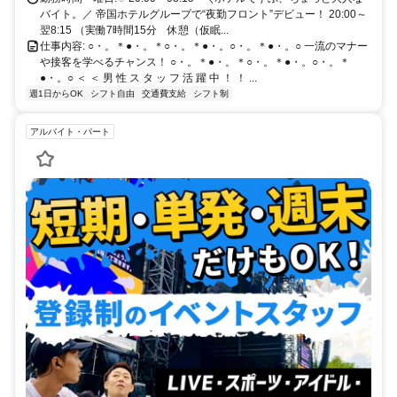
バイト。／ 帝国ホテルグループで“夜勤フロント”デビュー！ 20:00～
翌8:15 （実働7時間15分 休憩（仮眠...
仕事内容: ○・。＊●・。＊○・。＊●・。○・。＊●・。○ 一流のマナー
や接客を学べるチャンス！ ○・。＊●・。＊○・。＊●・。○・。＊
●・。○ ＜ ＜ 男 性 ス タ ッ フ 活 躍 中 ！ ！ ...
週1日からOK
シフト自由
交通費支給
シフト制
アルバイト・パート