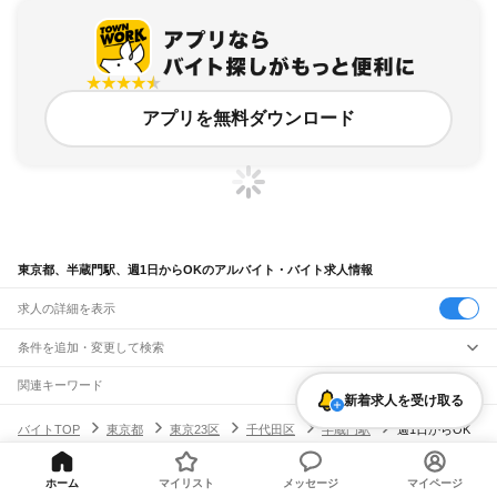
アプリを無料ダウンロード
東京都、半蔵門駅、週1日からOKのアルバイト・バイト求人情報
求人の詳細を表示
条件を追加・変更して検索
市区町村を追加・変更
関連キーワード
新着求人を受け取る
完全在宅ワーク 全国
シール貼り 在宅
現在地周辺
ガチャガチャ
犬カフェ
東京都
駅を追加・変更
バイトTOP
東京都
東京23区
千代田区
半蔵門駅
週1日からOK
東京都
すべて
のアルバイト・バイト・求人
東京23区
すべて
職種を追加・変更
JR東海道本線(東京～熱海)
千代田区
中央区
港区
新宿区
文京区
台東区
墨田区
江東区
品川区
目黒区
大田区
東京駅
新橋駅
品川駅
ホーム
マイリスト
メッセージ
マイページ
飲食・フードサービス
世田谷区
渋谷区
中野区
杉並区
豊島区
北区
荒川区
板橋区
練馬区
足立区
葛飾区