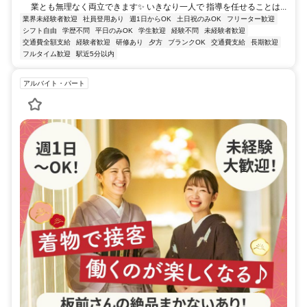
業とも無理なく両立できます✨ いきなり一人で 指導を任せることは...
業界未経験者歓迎
社員登用あり
週1日からOK
土日祝のみOK
フリーター歓迎
シフト自由
学歴不問
平日のみOK
学生歓迎
経験不問
未経験者歓迎
交通費全額支給
経験者歓迎
研修あり
夕方
ブランクOK
交通費支給
長期歓迎
フルタイム歓迎
駅近5分以内
アルバイト・パート