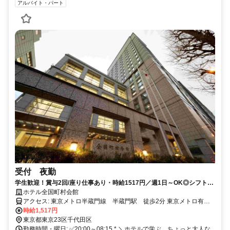
アルバイト・パート
受付 夜勤
学生歓迎！賞与2回/座り仕事あり・時給1517円／週1日～OK◎シフト融
通◎
ホテル全国町村会館
アクセス: 東京メトロ半蔵門線 半蔵門駅 徒歩2分 東京メトロ有楽
町線 麹町駅 徒歩7分 東京メトロ丸ノ内線 赤坂見附駅 徒歩9分
時給1,517円
東京都東京23区千代田区
勤務時間・曜日: ✅20:00～08:15 * ＼ホテルで学ぶ、ちょっと大人な