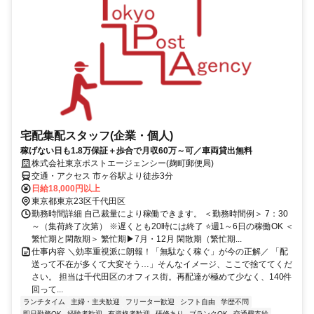
宅配集配スタッフ(企業・個人)
稼げない日も1.8万保証＋歩合で月収60万～可／車両貸出無料
株式会社東京ポストエージェンシー(麹町郵便局)
交通・アクセス 市ヶ谷駅より徒歩3分
日給18,000円以上
東京都東京23区千代田区
勤務時間詳細 自己裁量により稼働できます。 ＜勤務時間例＞ 7：30
～（集荷終了次第） ※遅くとも20時には終了 ⭐週1～6日の稼働OK ＜
繁忙期と閑散期＞ 繁忙期▶7月・12月 閑散期（繁忙期...
仕事内容 ＼効率重視派に朗報！「無駄なく稼ぐ」が今の正解／ 「配
送って不在が多くて大変そう…」そんなイメージ、ここで捨ててくだ
さい。 担当は千代田区のオフィス街。再配達が極めて少なく、140件
回って...
ランチタイム
主婦・主夫歓迎
フリーター歓迎
シフト自由
学歴不問
即日勤務OK
経験者歓迎
有資格者歓迎
研修あり
ブランクOK
交通費支給