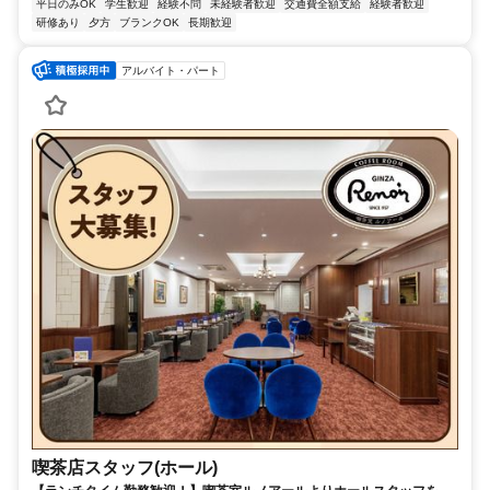
平日のみOK
学生歓迎
経験不問
未経験者歓迎
交通費全額支給
経験者歓迎
研修あり
夕方
ブランクOK
長期歓迎
アルバイト・パート
喫茶店スタッフ(ホール)