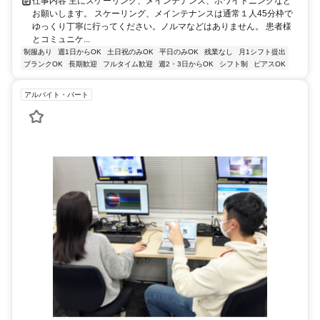
仕事内容 主にスケーリング、メインテナンス、ホワイトニングなど
お願いします。 スケーリング、メインテナンスは通常１人45分枠で
ゆっくり丁寧に行ってください。ノルマなどはありません。 患者様
とコミュニケ...
制服あり
週1日からOK
土日祝のみOK
平日のみOK
残業なし
月1シフト提出
ブランクOK
長期歓迎
フルタイム歓迎
週2・3日からOK
シフト制
ピアスOK
アルバイト・パート