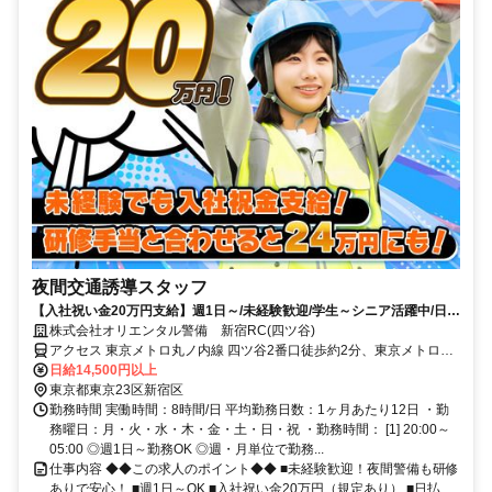
夜間交通誘導スタッフ
【入社祝い金20万円支給】週1日～/未経験歓迎/学生～シニア活躍中/日払
い・週払いOK/履歴書不要！
株式会社オリエンタル警備 新宿RC(四ツ谷)
アクセス 東京メトロ丸ノ内線 四ツ谷2番口徒歩約2分、東京メトロ丸
ノ内線/東京メトロ丸ノ内線 四谷三丁目3番口徒歩約11分、東京メト
日給14,500円以上
ロ有楽町線 麹町6番口徒歩約12分 (面接地/新宿リクルートセンター)東
東京都東京23区新宿区
京都新宿区西新宿７丁目9-7 ニッカビル4Ｆ
勤務時間 実働時間：8時間/日 平均勤務日数：1ヶ月あたり12日 ・勤
務曜日：月・火・水・木・金・土・日・祝 ・勤務時間： [1] 20:00～
05:00 ◎週1日～勤務OK ◎週・月単位で勤務...
仕事内容 ◆◆この求人のポイント◆◆ ■未経験歓迎！夜間警備も研修
ありで安心！ ■週1日～OK ■入社祝い金20万円（規定あり） ■日払