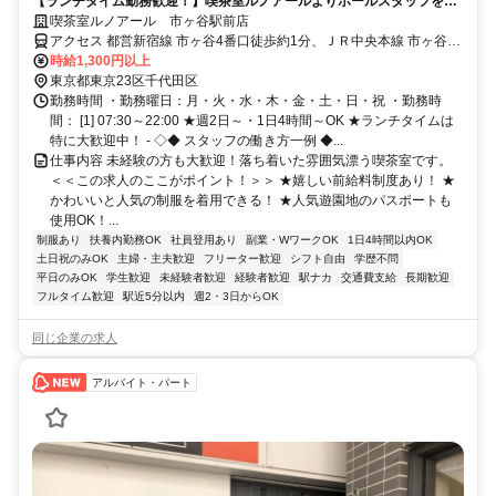
【ランチタイム勤務歓迎！】喫茶室ルノアールよりホールスタッフを募
集！前給＆かわいいと人気の制服も◎
喫茶室ルノアール 市ヶ谷駅前店
アクセス 都営新宿線 市ヶ谷4番口徒歩約1分、ＪＲ中央本線 市ヶ谷4
番口徒歩約1分、東京メトロ有楽町線 市ヶ谷4番口徒歩約1分
時給1,300円以上
東京都東京23区千代田区
勤務時間 ・勤務曜日：月・火・水・木・金・土・日・祝 ・勤務時
間： [1] 07:30～22:00 ★週2日～・1日4時間～OK ★ランチタイムは
特に大歓迎中！ - ◇◆ スタッフの働き方一例 ◆...
仕事内容 未経験の方も大歓迎！落ち着いた雰囲気漂う喫茶室です。
＜＜この求人のここがポイント！＞＞ ★嬉しい前給料制度あり！ ★
かわいいと人気の制服を着用できる！ ★人気遊園地のパスポートも
使用OK！...
制服あり
扶養内勤務OK
社員登用あり
副業・WワークOK
1日4時間以内OK
土日祝のみOK
主婦・主夫歓迎
フリーター歓迎
シフト自由
学歴不問
平日のみOK
学生歓迎
未経験者歓迎
経験者歓迎
駅ナカ
交通費支給
長期歓迎
フルタイム歓迎
駅近5分以内
週2・3日からOK
同じ企業の求人
アルバイト・パート