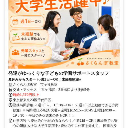
発達がゆっくりな子どもの学習サポートスタッフ
夏休みからスタート♪週1日～OK！未経験歓迎⭐
さくらんぼ教室 市ヶ谷教室
交通・アクセス 「市ケ谷駅」2番出口より徒歩5分
時給1,370円以上
東京都東京23区千代田区
勤務時間詳細 ＜週1日～、1日3h～OK！＞ 週2日以上勤務できる方尚
歓迎♪ ※時間曜日応相談 火曜～金曜日/15:15～20:45 土曜日/9:30～
19：30 ・平日のみor週末のみもOK！ ...
仕事内容 ＼夏休みから始めるなら今！／ 週1日～OK！未経験でも安
心の研修あり◎ 大学生活躍中♪ 夏休み中に仕事を覚えて、 後期の授