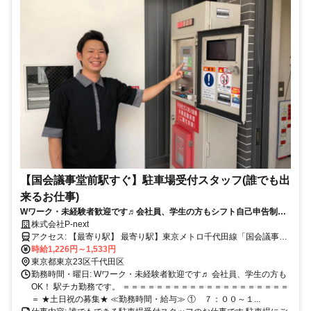
【国会議事堂前駅すぐ】駐車場受付スタッフ(誰でも出
来るお仕事)
Wワーク・未経験者歓迎です♬会社員、学生の方もシフト自己申告制な
ので自分に合った無理のない働き方OK！駅からすぐの勤務です(^_-)-☆
株式会社P-next
アクセス: 【最寄り駅】 最寄り駅】東京メトロ千代田線「国会議事堂
前駅」徒歩3分 東京メトロ南北線「溜池山王駅」徒歩5分 東京メトロ
時給1,226円～1,533円
丸ノ内線・銀座線「赤坂見附駅」徒歩5分 東京メトロ半蔵門線「永田
東京都東京23区千代田区
町駅」徒歩5分
勤務時間・曜日: Wワーク・未経験者歓迎です♬ 会社員、学生の方も
OK！ 駅チカ勤務です。 ＝＝＝＝＝＝＝＝＝＝＝＝＝＝＝＝＝＝＝＝
＝ ★土日祝の募集★ ≪勤務時間・給与≫ ① ７：００～１...