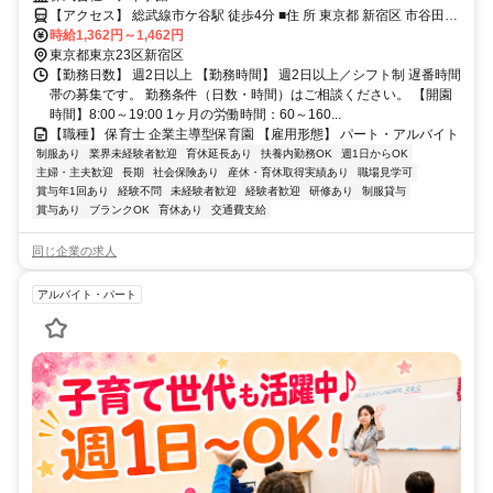
【アクセス】 総武線市ケ谷駅 徒歩4分 ■住 所 東京都 新宿区 市谷田町
時給1,362円～1,462円
2-2 ■アクセス 総武線市ケ谷駅 徒歩4分
東京都東京23区新宿区
【勤務日数】 週2日以上 【勤務時間】 週2日以上／シフト制 遅番時間
帯の募集です。 勤務条件（日数・時間）はご相談ください。 【開園
時間】8:00～19:00 1ヶ月の労働時間：60～160...
【職種】 保育士 企業主導型保育園 【雇用形態】 パート・アルバイト
制服あり
業界未経験者歓迎
育休延長あり
扶養内勤務OK
週1日からOK
主婦・主夫歓迎
長期
社会保険あり
産休・育休取得実績あり
職場見学可
賞与年1回あり
経験不問
未経験者歓迎
経験者歓迎
研修あり
制服貸与
賞与あり
ブランクOK
育休あり
交通費支給
同じ企業の求人
アルバイト・パート