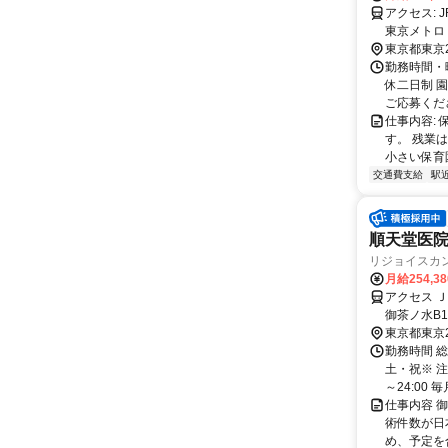
アクセス: JR・東京メトロ 御茶ノ水駅からから徒歩4分 JR秋葉原駅から徒歩8分
東京都東京
勤務時間・曜
休二日制 
ご応募くだ
仕事内容:
す。 残業
小さい保育
交通費支給
駅
順天堂医
リジョイスカ
月給254,3
アクセス 
御茶ノ水B
東京都東京
勤務時間 
土・祝※ 注
～24:00 
仕事内容 
術件数が日
め、予定を