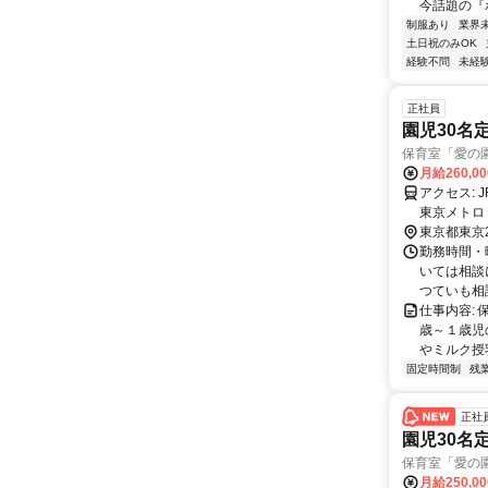
今話題の『
制服あり
業界
土日祝のみOK
経験不問
未経
正社員
園児30名
保育室「愛の
月給260,0
アクセス: JR・東京メトロ 御茶ノ水駅からから徒歩4分 JR秋葉原駅から徒歩8分
東京都東京
勤務時間・
いては相談
つていも相談
仕事内容:
歳～１歳児
やミルク授
固定時間制
残
正社
園児30名
保育室「愛の
月給250,0