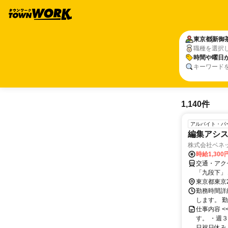
東京都
新御
職種を選択
時間や曜日
キーワード
1,140件
アルバイト・パ
編集アシ
株式会社ベネ
時給1,30
交通・アク
「九段下」
東京都東京
勤務時間詳
します。 
仕事内容 
す。 ・週
日祝日休み 