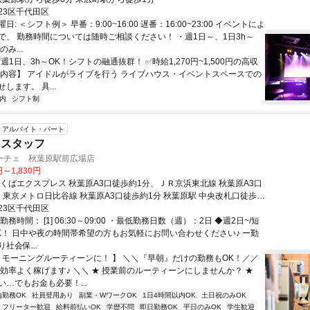
23区千代田区
: ＜シフト例＞ 早番：9:00~16:00 遅番：16:00~23:00 イベントによ
で、 勤務時間については随時ご相談ください！ ・週1日～、1日3h～
のみ...
✅週1日、3h～OK！シフトの融通抜群！ ✅時給1,270円~1,500円の高収
事内容】 アイドルがライブを行う ライブハウス・イベントスペースでの
します。 具...
内
シフト制
アルバイト・パート
ェスタッフ
ーチェ 秋葉原駅前広場店
円～1,830円
つくばエクスプレス 秋葉原A3口徒歩約1分、ＪＲ京浜東北線 秋葉原A3口
、東京メトロ日比谷線 秋葉原A3口徒歩約1分 秋葉原駅 中央改札口徒歩1
口徒歩1分
23区千代田区
務時間： [1] 06:30～09:00 ・最低勤務日数（週）：2日 ◆週2日~/短
K！ 日中や夜の時間帯希望の方もお気軽にお問い合わせください♪ ー勤
社会保...
【 モーニングルーティーンに！ 】 ＼＼『早朝』だけの勤務もOK！／／
で効率よく稼げます♪ ＼＼ ★ 授業前のルーティーンにしませんか？ ★
…でもお金も必要！...
内勤務OK
社員登用あり
副業・WワークOK
1日4時間以内OK
土日祝のみOK
フリーター歓迎
給料前払いOK
学歴不問
即日勤務OK
平日のみOK
学生歓迎