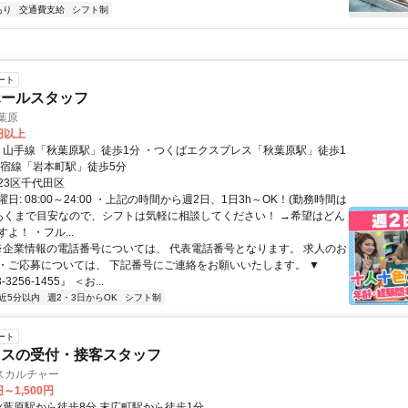
あり
交通費支給
シフト制
ート
ホールスタッフ
葉原
0円以上
新宿線「岩本町駅」徒歩5分
23区千代田区
日: 08:00～24:00 ・上記の時間から週2日、1日3h～OK！(勤務時間は
・あくまで目安なので、シフトは気軽に相談してください！ →希望はどん
よ！ ・フル...
 ※企業情報の電話番号については、 代表電話番号となります。 求人のお
・ご応募については、 下記番号にご連絡をお願いいたします。 ▼
3256-1455』 ＜お...
近5分以内
週2・3日からOK
シフト制
ート
ウスの受付・接客スタッフ
スカルチャー
円～1,500円
クセス: 秋葉原駅から徒歩8分 末広町駅から徒歩1分