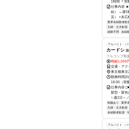
1時間 ＊
仕事内容 
給） →週5
災） ⭐末広町
業界未経験者歓
主婦・主夫歓迎
経験不問
未経
アルバイト・パ
カードシ
フルコンプ秋
時給1,50
交通・アク
東京都東京
勤務時間詳細
18:00（実働
仕事内容 □
髪型・髪色
✨週2日～／
制服あり
業界
主婦・主夫歓迎
未経験者歓迎
アルバイト・パ