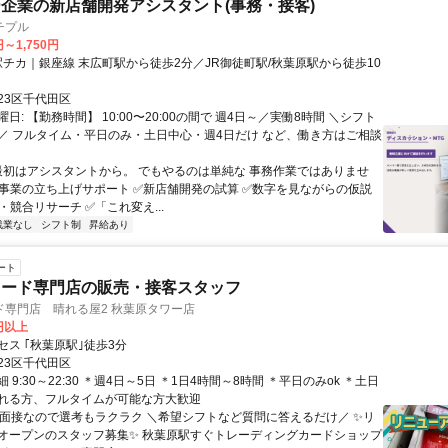
企業の新店舗開発アシスタント(事務・接客)
チプル
円～1,750円
23区千代田区
日: 【勤務時間】 10:00〜20:00の間で 週4日～／実働8時間 ＼シフト
／ フルタイム・平日のみ・土日中心・週4日だけ など、働き方はご相談
 最初はアシスタントから。 でもやるのは単純な 事務作業ではありませ
規事業の立ち上げサポート ✅新店舗開発の試算 ✅数字を見ながらの仮説
・競合リサーチ ✅「これ変え...
残業なし
シフト制
昇給あり
ート
カード専門店の販売・接客スタッフ
ド専門店 晴れる屋2 秋葉原タワー店
0円以上
セス ｢秋葉原駅｣徒歩3分
23区千代田区
 9:30～22:30 ＊週4日～5日 ＊1日4時間～8時間 ＊平日のみok ＊土日
れる方、フルタイムが可能な方大歓迎
AI面接なので選考もラクラク ＼希望シフトなど質問に答えるだけ／ ✨リ
オープンのスタッフ募集✨ 秋葉原駅すぐトレーディングカードショップ