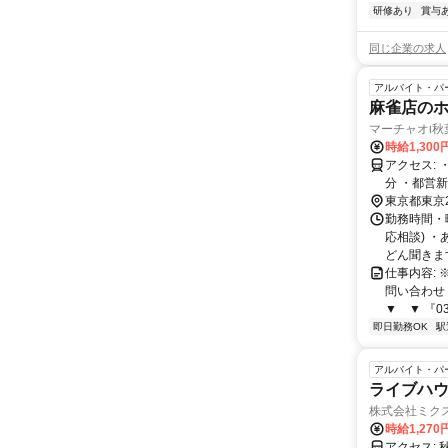
研修あり
賞与
同じ企業の求人
アルバイト・パ
麻雀店の
マーチャオι秋
時給1,30
アクセス: ・山手線「秋葉原駅」徒歩1分 ・つくばエクスプレス「秋葉原駅」徒歩1
分 ・都営
東京都東京
勤務時間・曜
応相談) 
どん聞きます
仕事内容:
問い合わせ
▼ ▼ 『03-
即日勤務OK
駅
アルバイト・パ
ライブハ
株式会社ミク
時給1,270
ア