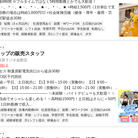
実働8時間 ※フルタイムではなく5時間勤務とかでも大歓迎！
★・。＊・。★・。＊・。★・。＊・。★ ⭐時給1,500円（1分単位で支
勤務の場合は時給1,600円❤️‍🔥 ⭐社会保険完備（健保・厚年・雇用・労
駅徒歩30秒 ...
迎
短期（3ヵ月以内）
社員登用あり
副業・WワークOK
土日祝のみOK
フリーター歓迎
シフト自由
学歴不問
平日のみOK
学生歓迎
転勤なし
験者歓迎
午前
経験者歓迎
夜間
月1シフト提出
研修あり
夕方
ート
ョップの販売スタッフ
葉原ラジオ会館店
0円以上
セス 秋葉原駅電気街口から徒歩30秒
23区千代田区
 ✅平日、土日祝共に 【1】9:00～15:00（実働6h） 【2】9:00～
8h） 【3】15:00～21:00（実働6h） 【4】12:00～21:00（実働8h） ...
■───────────────── ✨未経験・バイトデビューも大歓迎！ ✨
自由でオシャレも楽しめる！ ✨高時給1500円！土日祝はさらに＋50円
1日8h勤務で収入...
未経験者歓迎
扶養内勤務OK
社員登用あり
副業・WワークOK
土日祝のみOK
フリーター歓迎
早朝
シフト自由
学歴不問
学生歓迎
転勤なし
経験不問
午前
経験者歓迎
月1シフト提出
研修あり
夕方
ート