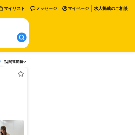
マイリスト
メッセージ
マイページ
求人掲載のご相談
存
関連度順