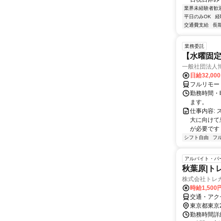
業界未経験者歓
平日のみOK
経
交通費支給
長
業務委託
【水曜固
一般社団法人
日給32,00
フルリモー
勤務時間・曜
ます。
仕事内容:
大に向けて
が必要です！
シフト自由
フ
アルバイト・パ
秋葉原|トレ
株式会社トレ
時給1,500
交通・アク
東京都東京
勤務時間詳