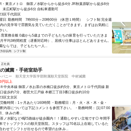
東京メトロ 末広町駅から徒歩6分 自転車通勤可
23区千代田区
日: 勤務時間 7時00分～20時00分 （休憩１時間） シフト制 完全週
園内の見学等で雰囲気を見ていただくことができます。まずはお気軽に
さい。
 保育業務全般 0歳から5歳までの子どもたちの保育を行っていただきま
は月平均3時間程度（遅番対応時）、居残り仕事はほとんどありません。
園ならでは、子どもたち一人...
近5分以内
シフト制
正社員
院の滅菌・手術室助手
ンパニー 順天堂大学医学部附属順天堂医院 中材滅菌
80円以上
ＪＲ中央本線 御茶ノ水お茶の水橋口徒歩約5分、東京メトロ千代田線 新
1口徒歩約7分、都営大江戸線 本郷三丁目3番口徒歩約10分
23区文京区
総労働時間：1ヶ月あたり160時間 ・勤務曜日：月・火・水・木・金・
釈内容については下記コメントを参照下さい。 ・勤務時間： [1] 07:00
毎月、休みの希...
御茶ノ水駅など4駅5路線が徒歩圏内！！通勤しやすい立地です◎ 年間手
本でトップクラスの順天堂医院。スタッフは70名以上在籍しているた
合わせてシフトが出せるので希望のお休み...