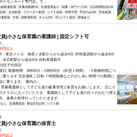
ポケモンカード専門店』で...
未経験者歓迎
扶養内勤務OK
社員登用あり
副業・WワークOK
1日4時間以内OK
主婦・主夫歓迎
フリーター歓迎
シフト自由
学歴不問
平日のみOK
学生歓迎
験者歓迎
午前
経験者歓迎
ネイルOK
月1シフト提出
研修あり
定員|小さな保育園の看護師 | 固定シフト可
園」
00円以上
東京メトロ 末広町駅から徒歩6分 自転車通勤可
23区千代田区
曜日: 勤務時間 9時00分～18時00分 （休憩１時間） ※勤務時間につ
に乗ります 完全週休二日制 ７時間勤務などの少し短い時間での勤務に
に乗ります。 園内の...
 保育園看護師として子ども達の健康管理と保育をお願いします。 主に０
のクラスに入っていただき、看護師として子ども達の日々のおむつ替え
乳、食事介助等行っていただきます。...
業なし
交通費支給
駅近5分以内
シフト制
員
定員|小さな保育園の保育士
園」
00円以上