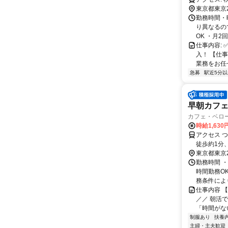
東京都東京
勤務時間・曜日
り異なるの
OK ・月2回
仕事内容: 
入！ 【仕
業務をお任せ
急募
駅近5分以
早朝カフ
カフェ・ベロ
時給1,630
アクセス 
徒歩約1分
分、昭和通
東京都東京
勤務時間 ・勤
時間勤務O
務条件により
仕事内容 
／／ 朝活
「時間がない
制服あり
扶養
主婦・主夫歓迎