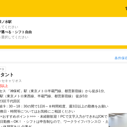
茶ノ水駅
してください
が選べる・シフト自由
を選択してください
条件保
ート
スタント
ッセキャリオス
0円以上
セス 「神保町」駅（東京メトロ半蔵門線、都営新宿線）から徒歩1分,
 駅（東京メトロ東西線、半蔵門線、都営新宿線） 徒歩5分
23区千代田区
細 9：30～18：30の間で1日6～８時間程度、週3日以上の勤務をお願い
勤務日・時間等についてはお気軽にご相談ください
<<<おすすめポイント>>> ・未経験歓迎！PCで文字入力ができればOKで
３日勤務～OK！ ・シフトは申告制なので、ワークライフバランス◎ ・土
・休憩室あり 介護ガ...