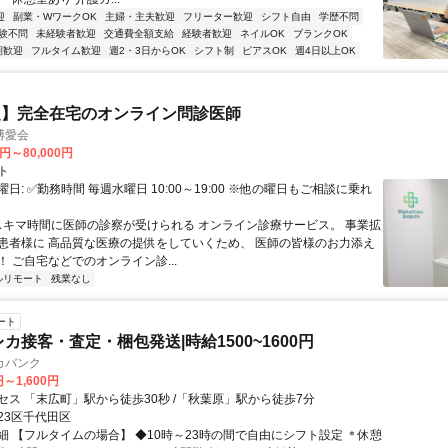
迎
副業・WワークOK
主婦・主夫歓迎
フリーター歓迎
シフト自由
学歴不問
験不問
未経験者歓迎
交通費全額支給
経験者歓迎
ネイルOK
ブランクOK
期歓迎
フルタイム歓迎
週2・3日からOK
シフト制
ピアスOK
週4日以上OK
定】完全在宅のオンライン問診医師
博愛会
0円～80,000円
ト
日: ✅勤務時間 毎週水曜日 10:00～19:00 ※他の曜日もご相談に乗れ
 スキマ時間に医師の診察が受けられる オンライン診療サービス。 事業拡
患者様に 高品質な医療の提供をしていくため、 医師の皆様のお力添え
 ご自宅などでのオンライン診...
ルリモート
残業なし
ート
カ接客・査定・梱包発送|時給1500~1600円
カバンク
円～1,600円
セス 「末広町」駅から徒歩30秒 /「秋葉原」駅から徒歩7分
23区千代田区
細 【フルタイムの場合】 ◆10時～23時の間で自由にシフト設定 ＊休憩