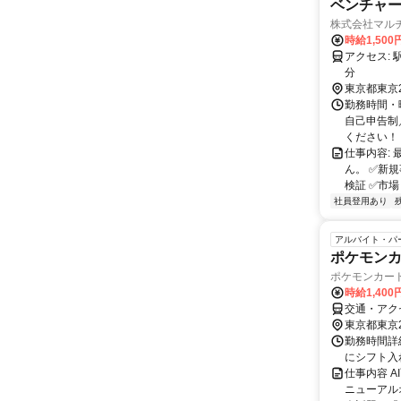
ベンチャー
株式会社マル
時給1,500
アクセス: 駅チカ｜銀座線 末広町駅から徒歩2分／JR御徒町駅/秋葉原駅から徒歩10
分
東京都東京
勤務時間・曜
自己申告制
ください！
仕事内容:
ん。 ✅新
検証 ✅市場
社員登用あり
アルバイト・パ
ポケモン
ポケモンカー
時給1,40
交通・アク
東京都東京
勤務時間詳細
にシフト入
仕事内容 
ニューアル