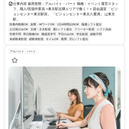
仕事内容 雇用形態：アルバイト・パート 職種：イベント運営スタッ
フ、職人/現場作業員 ⭐東京駅近隣エリアで働く！⭐ 貸会議室 「ビジ
ョンセンター東京駅前」 「ビジョンセンター東京八重洲」 は東京
駅...
扶養内勤務OK
副業・WワークOK
1日4時間以内OK
隔週シフト提出
土日祝のみOK
主婦・主夫歓迎
週1シフト提出
フリーター歓迎
シフト自由
学歴不問
即日勤務OK
職場見学可
平日のみOK
学生歓迎
経験不問
未経験者歓迎
経験者歓迎
ネイルOK
夜間
月1シフト提出
アルバイト・パート