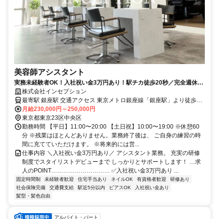
美容師アシスタント
実務未経験者OK！入社祝い金3万円あり！駅チカ徒歩20秒／完全週休2
日制！デビューまで充実サポート
株式会社インセプション
最寄駅 銀座駅 交通アクセス 東京メトロ銀座線「銀座駅」より徒歩30
秒 ●駅近5分以内 ●駅チカ ※銀座のほか、青山にも店舗がございま
月給230,000円～250,000円
す。 勤務地はご相談のうえ、ご自身の希望や お店の雰囲気に合わせ
東京都東京23区中央区
て決めていただけます。
勤務時間 【平日】11:00〜20:00 【土日祝】10:00〜19:00 ※休憩60
分 ※残業はほとんどありません。業務終了後は、 ご自身の練習の時
間に充てていただけます。 ※将来的には営...
仕事内容 ＼入社祝い金3万円あり／ アシスタント業務。 充実の研修
制度でスタイリストデビューまで しっかりとサポートします！ …求
人のPOINT………………………… ✅入社祝い金3万円あり ...
固定時間制
未経験者歓迎
住宅手当あり
ネイルOK
有資格者歓迎
研修あり
社会保険完備
交通費支給
駅近5分以内
ピアスOK
入社祝い金あり
髪型・髪色自由
アルバイト・パート