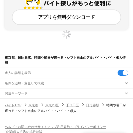
アプリを無料ダウンロード
東京都、日比谷駅、時間や曜日が選べる・シフト自由のアルバイト・バイト求人情
報
求人の詳細を表示
条件を追加・変更して検索
市区町村を追加・変更
関連キーワード
完全在宅ワーク 全国
シール貼り 在宅
現在地周辺
ガチャガチャ
犬カフェ
東京都
駅を追加・変更
バイトTOP
東京都
東京23区
千代田区
日比谷駅
時間や曜日が
東京都
すべて
選べる・シフト自由のアルバイト・バイト・求人
東京23区
すべて
職種を追加・変更
JR東海道本線(東京～熱海)
千代田区
中央区
港区
新宿区
文京区
台東区
墨田区
江東区
品川区
目黒区
大田区
東京駅
新橋駅
品川駅
飲食・フードサービス
世田谷区
渋谷区
中野区
杉並区
豊島区
北区
荒川区
板橋区
練馬区
足立区
葛飾区
特徴を追加・変更
飲食・フードサービス
江戸川区
すべて
ヘルプ・お問い合わせ
サイトマップ
利用規約・プライバシーポリシー
JR山手線
ホールスタッフ
キッチンスタッフ
皿洗い・洗い場
精肉・鮮魚加工
給食調理
人気
[企業]求人広告の掲載相談
大崎駅
五反田駅
目黒駅
恵比寿駅
渋谷駅
原宿駅
代々木駅
新宿駅
新大久保駅