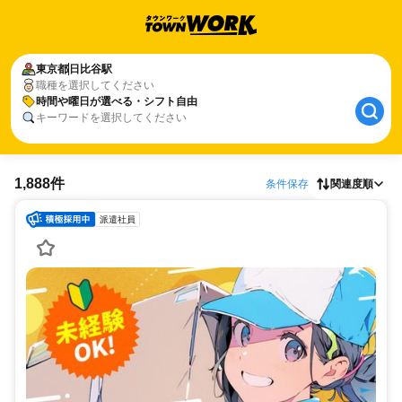
東京都
日比谷駅
職種を選択してください
時間や曜日が選べる・シフト自由
キーワードを選択してください
1,888件
条件保存
関連度順
派遣社員