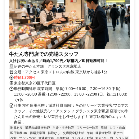
牛たん専門店での売場スタッフ
入社お祝い金あり／時給1,700円／駅構内／即日勤務可能！
伊達の牛たん本舗 グランスタ東京駅店
交通・アクセス 東京メトロ丸の内線 東京駅から徒歩1分
時給1,700円
東京都東京23区千代田区
勤務時間詳細 就業時間：早番) 7:00〜16:00、7:30〜16:30 中番)
11:00〜20:00 遅番) 12:00〜22:00、13:00〜22:00 (日、祝は21:00ま
で) 休...
仕事内容 雇用形態：派遣社員 職種：その他サービス業接客/フロアス
タッフ、その他販売/フロアスタッフ グランスタ東京駅店 店頭での牛
たん弁当の販売・レジ業務をお任せします！ 東京駅構内のエキナカ
商業...
制服あり
業界未経験者歓迎
主婦・主夫歓迎
フリーター歓迎
早朝
シフト自由
即日勤務OK
職場見学可
転勤なし
交通費全額支給
午前
経験者歓迎
駅ナカ
夕方
ブランクOK
交通費支給
長期歓迎
フルタイム歓迎
駅近5分以内
シフト制