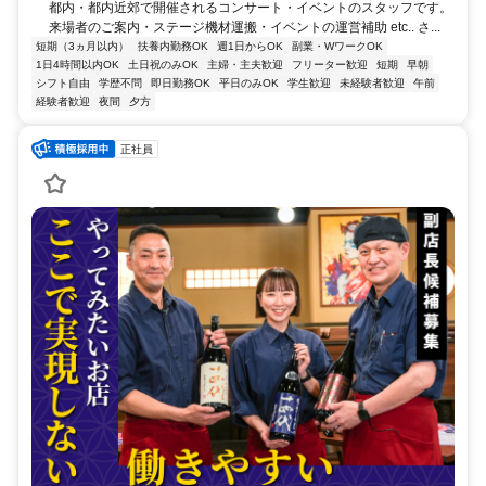
都内・都内近郊で開催されるコンサート・イベントのスタッフです。
来場者のご案内・ステージ機材運搬・イベントの運営補助 etc.. さ...
短期（3ヵ月以内）
扶養内勤務OK
週1日からOK
副業・WワークOK
1日4時間以内OK
土日祝のみOK
主婦・主夫歓迎
フリーター歓迎
短期
早朝
シフト自由
学歴不問
即日勤務OK
平日のみOK
学生歓迎
未経験者歓迎
午前
経験者歓迎
夜間
夕方
正社員