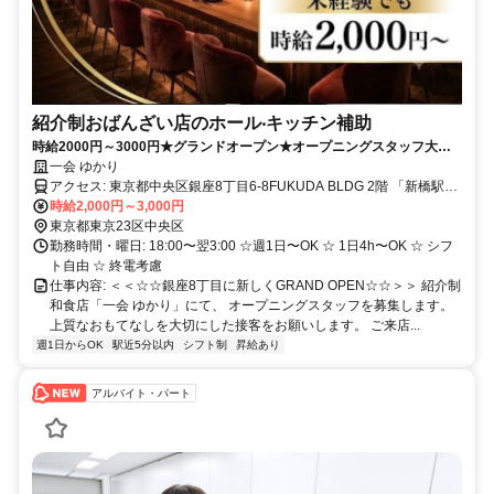
紹介制おばんざい店のホール‧キッチン補助
時給2000円～3000円★グランドオープン★オープニングスタッフ大募
集！未経験でも大丈夫♪
一会 ゆかり
アクセス: 東京都中央区銀座8丁目6-8FUKUDA BLDG 2階 「新橋駅」
徒歩3分 「銀座駅」徒歩9分
時給2,000円～3,000円
東京都東京23区中央区
勤務時間・曜日: 18:00〜翌3:00 ☆週1⽇〜OK ☆ 1⽇4h〜OK ☆ シフ
ト⾃由 ☆ 終電考慮
仕事内容: ＜＜☆☆銀座8丁目に新しくGRAND OPEN☆☆＞＞ 紹介制
和食店「一会 ゆかり」にて、 オープニングスタッフを募集します。
上質なおもてなしを大切にした接客をお願いします。 ご来店...
週1日からOK
駅近5分以内
シフト制
昇給あり
アルバイト・パート