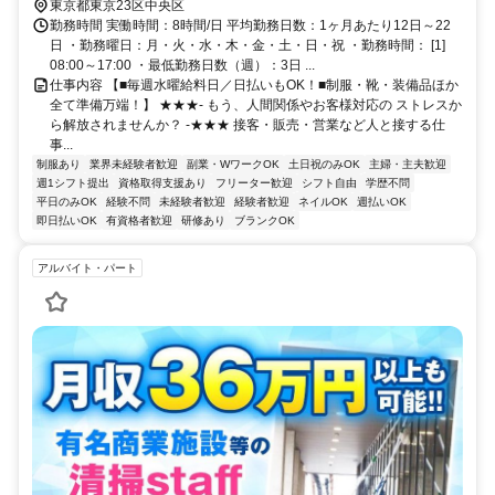
東京都東京23区中央区
勤務時間 実働時間：8時間/日 平均勤務日数：1ヶ月あたり12日～22
日 ・勤務曜日：月・火・水・木・金・土・日・祝 ・勤務時間： [1]
08:00～17:00 ・最低勤務日数（週）：3日 ...
仕事内容 【■毎週水曜給料日／日払いもOK！■制服・靴・装備品ほか
全て準備万端！】 ★★★- もう、人間関係やお客様対応の ストレスか
ら解放されませんか？ -★★★ 接客・販売・営業など人と接する仕
事...
制服あり
業界未経験者歓迎
副業・WワークOK
土日祝のみOK
主婦・主夫歓迎
週1シフト提出
資格取得支援あり
フリーター歓迎
シフト自由
学歴不問
平日のみOK
経験不問
未経験者歓迎
経験者歓迎
ネイルOK
週払いOK
即日払いOK
有資格者歓迎
研修あり
ブランクOK
アルバイト・パート