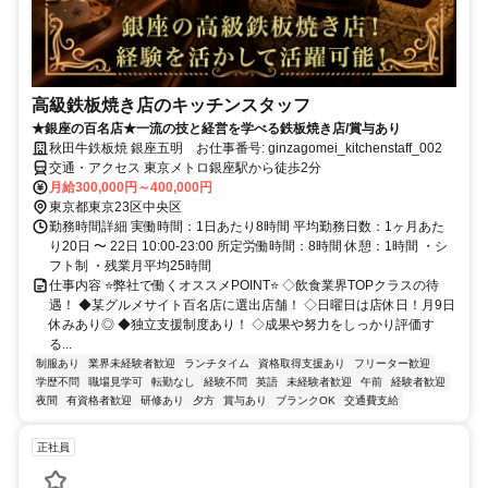
高級鉄板焼き店のキッチンスタッフ
★銀座の百名店★一流の技と経営を学べる鉄板焼き店/賞与あり
秋田牛鉄板焼 銀座五明 お仕事番号: ginzagomei_kitchenstaff_002
交通・アクセス 東京メトロ銀座駅から徒歩2分
月給300,000円～400,000円
東京都東京23区中央区
勤務時間詳細 実働時間：1日あたり8時間 平均勤務日数：1ヶ月あた
り20日 〜 22日 10:00-23:00 所定労働時間：8時間 休憩：1時間 ・シ
フト制 ・残業月平均25時間
仕事内容 ⭐弊社で働くオススメPOINT⭐ ◇飲食業界TOPクラスの待
遇！ ◆某グルメサイト百名店に選出店舗！ ◇日曜日は店休日！月9日
休みあり◎ ◆独立支援制度あり！ ◇成果や努力をしっかり評価す
る...
制服あり
業界未経験者歓迎
ランチタイム
資格取得支援あり
フリーター歓迎
学歴不問
職場見学可
転勤なし
経験不問
英語
未経験者歓迎
午前
経験者歓迎
夜間
有資格者歓迎
研修あり
夕方
賞与あり
ブランクOK
交通費支給
正社員