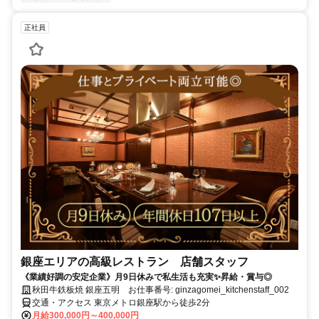
正社員
銀座エリアの高級レストラン 店舗スタッフ
《業績好調の安定企業》月9日休みで私生活も充実✨昇給・賞与◎
秋田牛鉄板焼 銀座五明 お仕事番号: ginzagomei_kitchenstaff_002
交通・アクセス 東京メトロ銀座駅から徒歩2分
月給300,000円～400,000円