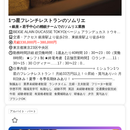
1つ星フレンチレストランのソムリエ
＜銀座＞若手中心の精鋭チームでのソムリエ業務
BEIGE ALAIN DUCASSE TOKYO(ベージュ アランデュカス トウキョ
ウ)
交通・アクセス 銀座駅より徒歩2分、東銀座駅より徒歩4分
月給330,000円～380,000円
東京都東京23区中央区
勤務時間詳細 総労働時間：1週あたり40時間 10：30〜23：00（実働
8時間） ★シフト制 ★終電考慮 【店舗営業時間】 ◎ランチ……11：
30〜15：30 ◎ディナー……17：30〜22：0...
仕事内容 ⭐━━━━━━━━━━━━━━━━━━⭐ ミシュラン1つ
星のフレンチレストラン！ 月給33万円以上！☆昇給・賞与あり♪☆ 月
8日休み！夏季・冬季長期休みあり！ ⭐━━━━━━━━━━━...
制服あり
業界未経験者歓迎
ランチタイム
主婦・主夫歓迎
フリーター歓迎
学歴不問
職場見学可
転勤なし
経験不問
英語
未経験者歓迎
交通費全額支給
午前
経験者歓迎
有資格者歓迎
食費補助あり
研修あり
夕方
賞与あり
ブランクOK
アルバイト・パート