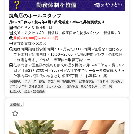
焼鳥店のホールスタッフ
月8～9日休み！賞与年4回！終電考慮！半年で昇格実績あり
俺のやきとり 銀座9丁目
交通・アクセス JR「新橋駅」銀座口から徒歩約2分／「新橋駅」3出
口から徒歩約1分
月給283,300円～390,000円
東京都東京23区港区
勤務時間詳細 総労働時間：1ヶ月あたり173時間 ⭐無理なく働けるシ
フト体制 ✅勤務時間 ・10:00～23:00 ・実働8時間 ✅シフトの柔軟性
・終電を考慮して作成 ・希望休の取得可能 ・土...
仕事内容 ✅国産鶏の焼鳥と割烹料理を提供 ✅月8～9日休み・賞与年4
回 ✅月給28万3300円～39万円 ✅入社半年でリーダー昇格実績あり ▼
仕事内容の概要 俺のやきとり 銀座9丁目で、お客様のご案...
制服あり
フリーター歓迎
学歴不問
職場見学可
経験者歓迎
研修あり
賞与あり
ブランクOK
交通費支給
まかないあり
長期歓迎
駅近5分以内
シフト制
社割あり
髪型・髪色自由
業務委託