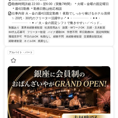
勤務時間詳細 22:00～翌6:00（実働7時間） ＊火曜～金曜の固定曜日
＊週4日勤務 ＊勤務日数は他応相談
仕事内容 火～金の週4日固定勤務！ 夜勤でしっかり稼げるホテル清掃
✨ 20代・30代のフリーター活躍中♬-* ✦・┈┈┈┈┈ ・✦✦・
┈┈┈┈┈ ・✦ ✅ 火～金の固定シフトで働きやすい ✅ ベッド...
制服あり
業界未経験者歓迎
社員登用あり
副業・WワークOK
主婦・主夫歓迎
60代も応募可
フリーター歓迎
バイク通勤OK
学歴不問
即日勤務OK
固定時間制
職場見学可
平日のみOK
転勤なし
経験不問
未経験者歓迎
交通費全額支給
経験者歓迎
ネイルOK
残業なし
アルバイト・パート