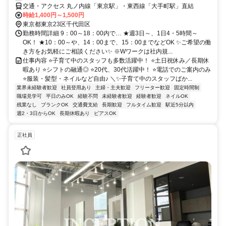
交通・アクセス 丸ノ内線「東京駅」・東西線「大手町駅」直結
時給1,400円～1,500円
東京都東京23区千代田区
勤務時間詳細 9：00～18：00内で… ★週3日～、1日4・5時間～
OK！ ★10：00～や、14：00まで、15：00までなどOK ✨ご希望の働
き方をお気軽にご相談ください✨ ※Wワークは社内規...
仕事内容 ⭐子育て中のスタッフも多数活躍中！ ⭐土日祝休み／長期休
暇あり ⭐シフトの融通◎ ⭐20代、30代活躍中！ ⭐電話でのご案内のみ
⭐服装・髪型・ネイルなど自由♪ ＼✨子育て中のスタッフばか...
業界未経験者歓迎
社員登用あり
主婦・主夫歓迎
フリーター歓迎
固定時間制
職場見学可
平日のみOK
経験不問
未経験者歓迎
経験者歓迎
ネイルOK
残業なし
ブランクOK
交通費支給
長期歓迎
フルタイム歓迎
駅近5分以内
週2・3日からOK
長期休暇あり
ピアスOK
正社員