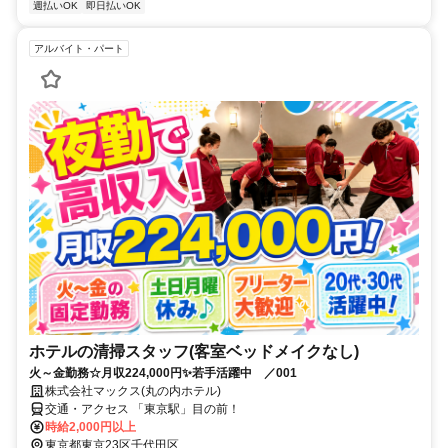
週払いOK
即日払いOK
アルバイト・パート
ホテルの清掃スタッフ(客室ベッドメイクなし)
火～金勤務☆月収224,000円✨若手活躍中 ／001
株式会社マックス(丸の内ホテル)
交通・アクセス 「東京駅」目の前！
時給2,000円以上
東京都東京23区千代田区