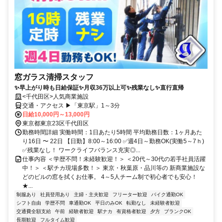
窓ガラス清掃スタッフ
✨早上がり時も日給保証✨月収36万以上可✨残業なし✨直行直帰
<千代田区>人気商業施設
交通・アクセス ▶「東京駅」1～3分
日給10,000円～13,000円
東京都東京23区千代田区
勤務時間詳細 実働時間：1日あたり5時間 平均勤務日数：1ヶ月あた
り16日 〜 22日 【日勤】8:00～16:00 ✅週4日～勤務OK(実働5～7ｈ)
✅残業なし！ ワークライフバランス充実◎...
仕事内容 ＜学歴不問！未経験歓迎！＞ ＜20代～30代の若手社員活躍
中！＞ ＜駅チカ現場多数！＞ 東京・秋葉原・品川等の 新商業施設な
どのビルの窓を拭くお仕事。 4～5人チーム制で初心者でも安心！
★...
制服あり
社員登用あり
主婦・主夫歓迎
フリーター歓迎
バイク通勤OK
シフト自由
学歴不問
車通勤OK
平日のみOK
転勤なし
未経験者歓迎
交通費全額支給
午前
経験者歓迎
駅ナカ
有資格者歓迎
夕方
ブランクOK
長期歓迎
フルタイム歓迎