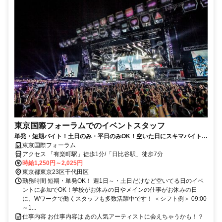
東京国際フォーラムでのイベントスタッフ
単発・短期バイト！土日のみ・平日のみOK！空いた日にスキマバイト！
未経験歓迎！髪色・髪型・ネイルOK
東京国際フォーラム
アクセス 「有楽町駅」徒歩1分/「日比谷駅」徒歩7分
時給1,250円～2,025円
東京都東京23区千代田区
勤務時間 短期・単発OK！ 週1日～・土日だけなど空いてる日のイベ
ントに参加でOK！学校がお休みの日やメインの仕事がお休みの日
に、Wワークで働くスタッフも多数活躍中です！ ＜シフト例＞ 09:00
～1...
仕事内容 お仕事内容は あの人気アーティストに会えちゃうかも！？