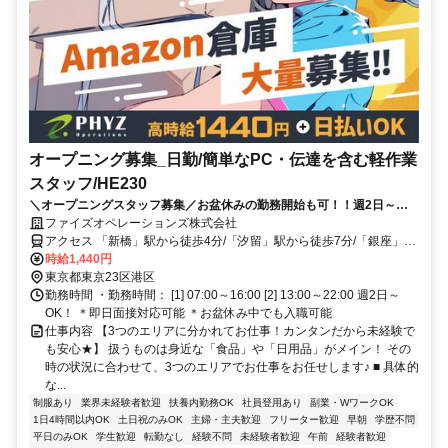
オープニング募集_日勤/簡単なPC・伝達を含む軽作業
スタッフ/HE230
＼オープニングスタッフ募集／お盆休みの勤務開始も可！！週2日～
OK！未経験OK！”早く働きたい！”方必見★
ファイズオペレーションズ株式会社
アクセス 「新橋」駅から徒歩4分/「汐留」駅から徒歩7分/「銀座」駅
から徒歩12分
時給1,440円
東京都東京23区港区
勤務時間 ・勤務時間： [1] 07:00～16:00 [2] 13:00～22:00 週2日～
OK！ ＊即日面接対応可能 ＊お盆休み中でも入職可能
仕事内容 【3つのエリアに分かれてお仕事！カンタンだから未経験で
も安心★】 扱うものは身近な「食品」や「日用品」がメイン！ その
時の状況に合わせて、3つのエリアでお仕事をお任せします♪ ■ 具体的
な...
制服あり
業界未経験者歓迎
扶養内勤務OK
社員登用あり
副業・WワークOK
1日4時間以内OK
土日祝のみOK
主婦・主夫歓迎
フリーター歓迎
早朝
学歴不問
平日のみOK
学生歓迎
転勤なし
経験不問
未経験者歓迎
午前
経験者歓迎