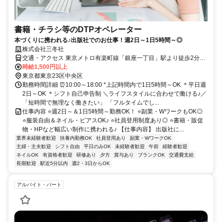
書籍・チラシ等のDTPオペレーター
本づくりに携われる♪出版社でのお仕事！週2日～1日5時間～◎
株式会社三冬社
交通・アクセス 東京メトロ有楽町線「銀座一丁目」駅より徒歩2分、
JR線「有楽町駅」より徒歩6分【交通費規定支給】
時給1,500円以上
東京都東京23区中央区
勤務時間詳細 ⏰10:00～18:00 *上記時間内で1日5時間～OK ＊平日週
2日～OK ＊シフト自己申告制 ＼ライフスタイルに合わせて働ける♪／
「短時間で無理なく働きたい」 「フルタイムでし...
仕事内容 ⭐週2日～＆1日5時間～勤務OK！ ⭐副業・WワークもOK◎
⭐服装自由＆ネイル・ピアスOK♪ ⭐社員登用制度あり◎ ⭐書籍・販促
物・HPなど幅広い制作に携われる♪ 【仕事内容】 出版社に...
業界未経験者歓迎
扶養内勤務OK
社員登用あり
副業・WワークOK
主婦・主夫歓迎
シフト自由
平日のみOK
未経験者歓迎
午前
経験者歓迎
ネイルOK
有資格者歓迎
研修あり
夕方
賞与あり
ブランクOK
交通費支給
長期歓迎
駅近5分以内
週2・3日からOK
アルバイト・パート