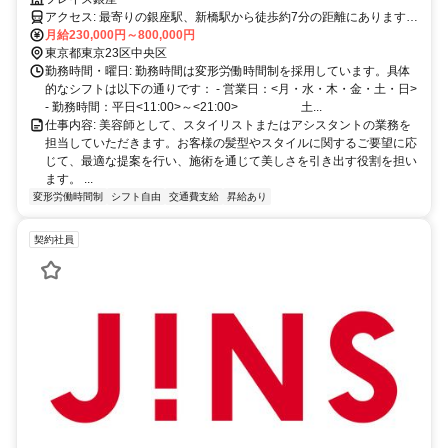
アクセス: 最寄りの銀座駅、新橋駅から徒歩約7分の距離にあります。
公共交通機関を利用する場合は、JRや地下鉄をご利用いただけま
月給230,000円～800,000円
す。通勤しやすい立地ですので、安心してお越しください。
東京都東京23区中央区
勤務時間・曜日: 勤務時間は変形労働時間制を採用しています。具体
的なシフトは以下の通りです： - 営業日：<月・水・木・金・土・日>
- 勤務時間：平日<11:00>～<21:00> 土...
仕事内容: 美容師として、スタイリストまたはアシスタントの業務を
担当していただきます。お客様の髪型やスタイルに関するご要望に応
じて、最適な提案を行い、施術を通じて美しさを引き出す役割を担い
ます。 ...
変形労働時間制
シフト自由
交通費支給
昇給あり
契約社員