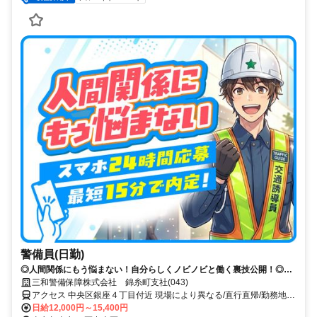
警備員(日勤)
◎人間関係にもう悩まない！自分らしくノビノビと働く裏技公開！◎ス
マホ応募から電話面接で最短15分で内定！
三和警備保障株式会社 錦糸町支社(043)
アクセス 中央区銀座４丁目付近 現場により異なる/直行直帰/勤務地相
談可 ■電話面接■来社不要■即日勤務
日給12,000円～15,400円