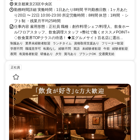
東京都東京23区中央区
勤務時間詳細 実働時間：1日あたり8時間 平均勤務日数：1ヶ月あた
り20日 〜 22日 10:00-23:00 所定労働時間：8時間 休憩：1時間 ・シ
フト制 ・残業月平均25時間
仕事内容 雇用形態：正社員 職種：創作料理シェフ/料理人、飲食ホー
ル/フロアスタッフ、飲食調理スタッフ ⭐弊社で働くオススメPOINT⭐
◇飲食業界TOPクラスの待遇！ ◆某グルメサイト百名店に選出...
制服あり
業界未経験者歓迎
ランチタイム
資格取得支援あり
フリーター歓迎
学歴不問
職場見学可
転勤なし
経験不問
英語
未経験者歓迎
午前
経験者歓迎
夜間
有資格者歓迎
研修あり
夕方
賞与あり
ブランクOK
交通費支給
正社員