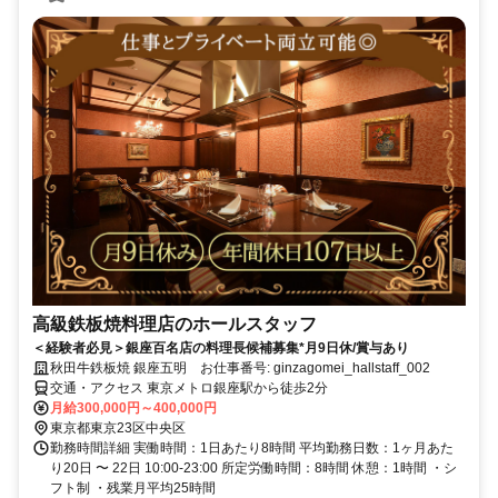
高級鉄板焼料理店のホールスタッフ
＜経験者必見＞銀座百名店の料理長候補募集*月9日休/賞与あり
秋田牛鉄板焼 銀座五明 お仕事番号: ginzagomei_hallstaff_002
交通・アクセス 東京メトロ銀座駅から徒歩2分
月給300,000円～400,000円
東京都東京23区中央区
勤務時間詳細 実働時間：1日あたり8時間 平均勤務日数：1ヶ月あた
り20日 〜 22日 10:00-23:00 所定労働時間：8時間 休憩：1時間 ・シ
フト制 ・残業月平均25時間