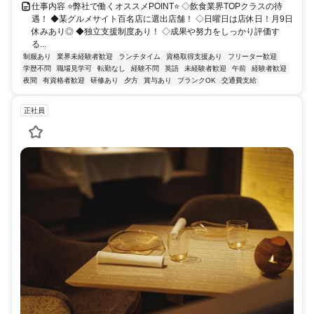
仕事内容 ⭐弊社で働くオススメPOINT⭐ ◇飲食業界TOPクラスの待
遇！ ◆某グルメサイト百名店に選出店舗！ ◇日曜日は店休日！月9日
休みあり◎ ◆独立支援制度あり！ ◇成果や努力をしっかり評価す
る...
制服あり
業界未経験者歓迎
ランチタイム
資格取得支援あり
フリーター歓迎
学歴不問
職場見学可
転勤なし
経験不問
英語
未経験者歓迎
午前
経験者歓迎
夜間
有資格者歓迎
研修あり
夕方
賞与あり
ブランクOK
交通費支給
正社員