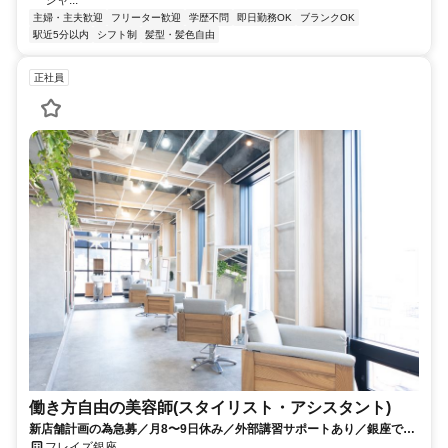
シャ...
主婦・主夫歓迎
フリーター歓迎
学歴不問
即日勤務OK
ブランクOK
駅近5分以内
シフト制
髪型・髪色自由
正社員
働き方自由の美容師(スタイリスト・アシスタント)
新店舗計画の為急募／月8〜9日休み／外部講習サポートあり／銀座で成
長できるサロン／歩合有り／歩合で80万円も目指せます
フレイズ銀座