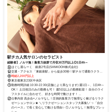
駅チカ人気サロンのセラピスト
経験者】ノルマ無！集客力抜群で月収30万円以上◎1日4h～
ほぐし屋らーく 銀座2号店(SANKOOH株式会社)
交通・アクセス 「東銀座駅」から徒歩30秒！駅チカで通勤ラクラ
ク！
時給2,200円以上
東京都東京23区中央区
勤務時間詳細 10:30-22:30(店舗により異なります) 週1日～、1日4h～
OK！ 土日祝日のみの勤務も可！ 週5日以上の勤務歓迎！ 自分のライ
フスタイルに合わせて、 好きな時間で働けます！ ...
仕事内容 高歩合×ノルマなし！圧倒的集客力で無理なく稼げるリラク
ゼーションサロン★ ＼リラクゼーションスタッフ大募集!／ ✨「自分
のペース」で長く安心して働ける理由✨ ①ノルマなし！無理なプレッ