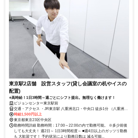
東京駅2店舗 設営スタッフ(貸し会議室の机やイスの
配置)
⭐高時給！1日3時間～週ごとにシフト提出。無理なく働けます！
ビジョンセンター東京駅前
交通・アクセス ・JR東京駅 八重洲北口・中央口 徒歩1分 （八重洲地
下街直結、地下街18番出口 徒歩0分） ・東京メトロ 銀座線・東西線
時給1,500円以上
「日本橋駅（B3出口）」 徒歩5分
東京都東京23区中央区
勤務時間詳細 勤務時間：17:00～22:00の内で勤務可能。 ※多少前後
しても大丈夫！ 週2日～ 1日3時間程度～ ■週4日以上のガッツリ勤務
も 大歓迎です！ 予約状況により勤務日数は 減る可能...