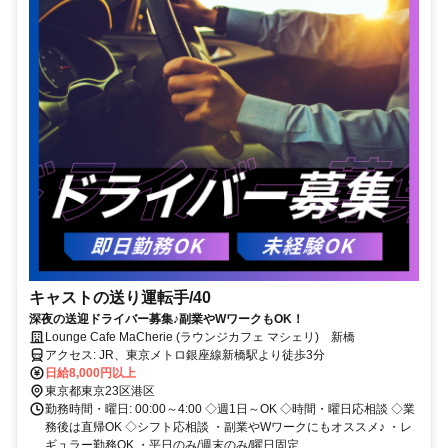
キャストの送り運転手/40
深夜の送迎ドライバー募集♪副業やWワークもOK！
Lounge Cafe MaCherie (ラウンジカフェ マシェリ) 新橋
アクセス: JR、東京メトロ銀座線新橋駅より徒歩3分
日給8,000円以上
東京都東京23区港区
勤務時間・曜日: 00:00～4:00 ◇週1日～OK ◇時間・曜日応相談 ◇業
務後は直帰OK ◇シフト応相談 ・副業やWワークにもオススメ♪ ・レ
ギュラー勤務OK ・平日のみ/週末のみ/曜日固定...