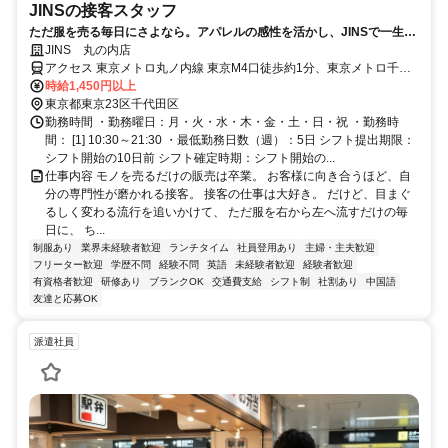
JINSの接客スタッフ
ただ服を売る毎日にさよなら。アパレルの感性を活かし、JINSで一生モ
ノの「専門技術職」へ。
JINS 丸の内店
アクセス 東京メトロ丸ノ内線 東京M4口徒歩約1分、東京メトロ千代
田線/ＪＲ常磐線 二重橋前7番口徒歩約2分、都営三田線 大手町（東京
時給1,450円以上
都）D1口徒歩約3分 東京メトロ丸ノ内線「東京駅」M4口より徒歩(約
東京都東京23区千代田区
2分
勤務時間 ・勤務曜日：月・火・水・木・金・土・日・祝 ・勤務時
間： [1] 10:30～21:30 ・最低勤務日数（週）：5日 シフト提出期限：
シフト開始の10日前 シフト確定時期：シフト開始の...
仕事内容 モノを売るだけの販売は卒業。 お客様に向き合うほど、自
分の専門性が磨かれる接客。 接客の仕事は大好き。 だけど、目まぐ
るしく変わる流行を追いかけて、 ただ服を右から左へ流すだけの毎
日に、 ち...
制服あり
業界未経験者歓迎
ランチタイム
社員登用あり
主婦・主夫歓迎
フリーター歓迎
学歴不問
経験不問
英語
未経験者歓迎
経験者歓迎
有資格者歓迎
研修あり
ブランクOK
交通費支給
シフト制
社割あり
中国語
友達と応募OK
派遣社員