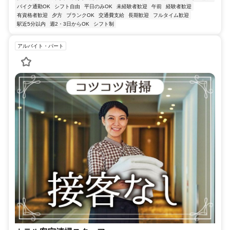
バイク通勤OK
シフト自由
平日のみOK
未経験者歓迎
午前
経験者歓迎
有資格者歓迎
夕方
ブランクOK
交通費支給
長期歓迎
フルタイム歓迎
駅近5分以内
週2・3日からOK
シフト制
アルバイト・パート