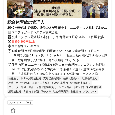
総合体育館の管理人
20代～60代まで幅広い世代の方が活躍中！「ユニティに入社してよかっ
た」と思ってもらえるように。
ユニティガードシステム株式会社
交通アクセス 最寄駅：本郷三丁目 都営大江戸線 本郷三丁目駅 徒歩5
分
日給9,800円以上
東京都東京23区文京区
勤務時間 変形労働時間制 日勤08:00~16:00 実働時間： １日あたり
6.0時間 実働６H（休憩１ｈ） ★月20日程度出勤可能な方 ★もっと勤
務日数を増やしたい方は、他の現場もご紹介でき...
仕事内容 ★ユニティが選ばれる理由★ ✅未経験のシニアも大歓迎◎
└2025年は未経験の60代70代を44名採用！ ✅週1・週2OKの案件多
数！ └未経験の方や身体負担を減らしたい経験者にオススメ◎...
制服あり
業界未経験者歓迎
変形労働時間制
扶養内勤務OK
社員登用あり
副業・WワークOK
主婦・主夫歓迎
60代も応募可
資格取得支援あり
フリーター歓迎
産休・育休取得実績あり
シフト自由
学歴不問
未経験者歓迎
経験者歓迎
有資格者歓迎
研修あり
社会保険完備
制服貸与
ブランクOK
アルバイト・パート