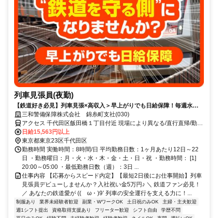
列車見張員(夜勤)
【鉄道好き必見】列車見張×高収入＞早上がりでも日給保障！毎週水曜
が給料日！日払いもOK！
三和警備保障株式会社 錦糸町支社(030)
アクセス 千代田区飯田橋１丁目付近 現場により異なる/直行直帰/勤務
地相談可 ■電話面接■来社不要
日給15,563円以上
東京都東京23区千代田区
勤務時間 実働時間：8時間/日 平均勤務日数：1ヶ月あたり12日～22
日 ・勤務曜日：月・火・水・木・金・土・日・祝 ・勤務時間： [1]
20:00～05:00 ・最低勤務日数（週）：3日 ...
仕事内容 【応募からスピード内定】【最短2日後にお仕事開始】列車
見張員デビューしませんか？入社祝い金5万円♪ ＼ 鉄道ファン必見！
／ あなたの鉄道愛が ((ゝω・)9’ 列車の安全運行を支える力に！...
制服あり
業界未経験者歓迎
副業・WワークOK
土日祝のみOK
主婦・主夫歓迎
週1シフト提出
資格取得支援あり
フリーター歓迎
シフト自由
学歴不問