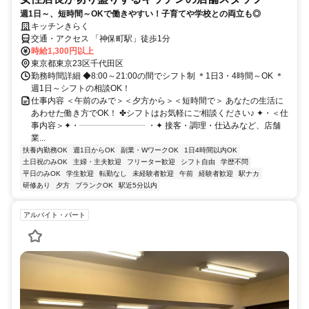
週1日～、短時間～OKで働きやすい！子育てや学校との両立も◎
キッチンきらく
交通・アクセス 「神保町駅」徒歩1分
時給1,300円以上
東京都東京23区千代田区
勤務時間詳細 ◆8:00～21:00の間でシフト制 ＊1日3・4時間～OK ＊
週1日～シフトの相談OK！
仕事内容 ＜午前のみで＞＜夕方から＞＜短時間で＞ あなたの生活に
あわせた働き方でOK！ ✤シフトはお気軽にご相談ください♪ ✦・＜仕
事内容＞✦・┈┈┈┈┈┈┈┈ ・✦ 接客・調理・仕込みなど、店舗
業...
扶養内勤務OK
週1日からOK
副業・WワークOK
1日4時間以内OK
土日祝のみOK
主婦・主夫歓迎
フリーター歓迎
シフト自由
学歴不問
平日のみOK
学生歓迎
転勤なし
未経験者歓迎
午前
経験者歓迎
駅ナカ
研修あり
夕方
ブランクOK
駅近5分以内
アルバイト・パート