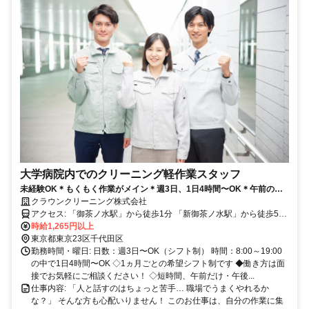
大学病院内でのクリーニング軽作業スタッフ
未経験OK＊もくもく作業がメイン＊週3日、1日4時間〜OK＊午前の
み、午後のみ勤務可＊衣類の検品・畳み作業＊ルーティーンワークが得
クラウンクリーニング株式会社
意な方オススメ
アクセス: 「御茶ノ水駅」から徒歩1分 「新御茶ノ水駅」から徒歩5分
◇アクセス良好！駅近で通いやすい！ ◇駅チカ5分以内 ＜他に、この
時給1,265円以上
駅からも近いです◎＞ 「末広町駅」から徒歩11分 「神保町駅」から
東京都東京23区千代田区
徒歩15分 「秋葉原駅」から徒歩15分
勤務時間・曜日: 日数：週3日〜OK（シフト制） 時間：8:00～19:00
の中で1日4時間〜OK ◇1ヵ月ごとの希望シフト制です ◆働き方は面
接でお気軽にご相談ください！ ◇短時間、午前だけ・午後...
仕事内容: 「人と話すのはちょっと苦手… 職場でうまくやれるか
な？」 そんな方も心配いりません！ このお仕事は、自分の作業に集