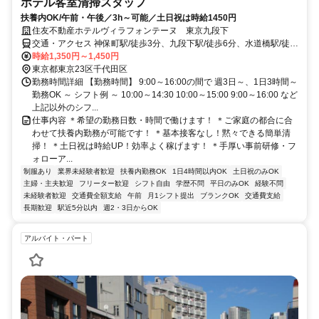
ホテル客室清掃スタッフ
扶養内OK/午前・午後／3h～可能／土日祝は時給1450円
住友不動産ホテルヴィラフォンテーヌ 東京九段下
交通・アクセス 神保町駅/徒歩3分、九段下駅/徒歩6分、水道橋駅/徒歩
7分
時給1,350円～1,450円
東京都東京23区千代田区
勤務時間詳細 【勤務時間】 9:00～16:00の間で 週3日～、1日3時間～
勤務OK ～ シフト例 ～ 10:00～14:30 10:00～15:00 9:00～16:00 など
上記以外のシフ...
仕事内容 ＊希望の勤務日数・時間で働けます！ ＊ご家庭の都合に合
わせて扶養内勤務が可能です！ ＊基本接客なし！黙々できる簡単清
掃！ ＊土日祝は時給UP！効率よく稼げます！ ＊手厚い事前研修・フ
ォローア...
制服あり
業界未経験者歓迎
扶養内勤務OK
1日4時間以内OK
土日祝のみOK
主婦・主夫歓迎
フリーター歓迎
シフト自由
学歴不問
平日のみOK
経験不問
未経験者歓迎
交通費全額支給
午前
月1シフト提出
ブランクOK
交通費支給
長期歓迎
駅近5分以内
週2・3日からOK
アルバイト・パート