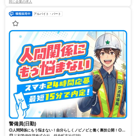
同じ企業の求人
アルバイト・パート
警備員(日勤)
◎人間関係にもう悩まない！自分らしくノビノビと働く裏技公開！◎ス
マホ応募から電話面接で最短15分で内定！
三和警備保障株式会社 錦糸町支社(039)