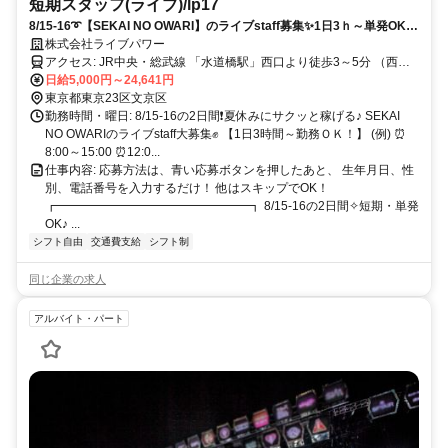
短期スタッフ(ライブ)/lp17
8/15-16➰【SEKAI NO OWARI】のライブstaff募集✨1日3ｈ～単発OK✨
大学生活躍中！
株式会社ライブパワー
アクセス: JR中央・総武線 「水道橋駅」西口より徒歩3～5分 （西口
から後楽園ブリッジ経由） 都営三田線「水道橋駅」A2出口より徒歩3
日給5,000円～24,641円
～5分 丸ノ内線・南北線 「後楽園駅」2番出口より徒歩1分 都営大江
東京都東京23区文京区
戸線「春日駅」6番出口より徒歩3～5分
勤務時間・曜日: 8/15-16の2日間❗夏休みにサクッと稼げる♪ SEKAI
NO OWARIのライブstaff大募集✊️ 【1日3時間～勤務ＯＫ！】 (例) ⏰
8:00～15:00 ⏰12:0...
仕事内容: 応募方法は、青い応募ボタンを押したあと、 生年月日、性
別、電話番号を入力するだけ！ 他はスキップでOK！
┏━━━━━━━━━━━━━━━━┓ 8/15-16の2日間✧短期・単発
OK♪ ...
シフト自由
交通費支給
シフト制
同じ企業の求人
アルバイト・パート