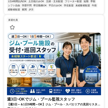
1日4時間以内OK
土日祝のみOK
主婦・主夫歓迎
フリーター歓迎
短期
早朝
シフト自由
学歴不問
即日勤務OK
平日のみOK
学生歓迎
未経験者歓迎
午前
経験者歓迎
夜間
夕方
派遣社員
週3日~OKでジム・プール監視スタッフ
【週3日～＆1日5時間～OK】ジム・プール・スパエリアの見回りスタッ