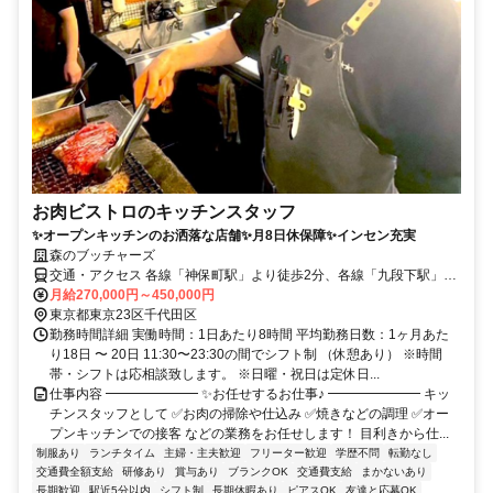
お肉ビストロのキッチンスタッフ
✨オープンキッチンのお洒落な店舗✨月8日休保障✨インセン充実
森のブッチャーズ
交通・アクセス 各線「神保町駅」より徒歩2分、各線「九段下駅」よ
り徒歩6分
月給270,000円～450,000円
東京都東京23区千代田区
勤務時間詳細 実働時間：1日あたり8時間 平均勤務日数：1ヶ月あた
り18日 〜 20日 11:30〜23:30の間でシフト制 （休憩あり） ※時間
帯・シフトは応相談致します。 ※日曜・祝日は定休日...
仕事内容 ━━━━━━━ ✨お任せするお仕事♪ ━━━━━━━ キッ
チンスタッフとして ✅お肉の掃除や仕込み ✅焼きなどの調理 ✅オー
プンキッチンでの接客 などの業務をお任せします！ 目利きから仕...
制服あり
ランチタイム
主婦・主夫歓迎
フリーター歓迎
学歴不問
転勤なし
交通費全額支給
研修あり
賞与あり
ブランクOK
交通費支給
まかないあり
長期歓迎
駅近5分以内
シフト制
長期休暇あり
ピアスOK
友達と応募OK