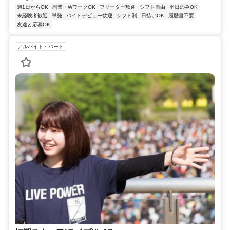
週1日からOK
副業・WワークOK
フリーター歓迎
シフト自由
平日のみOK
未経験者歓迎
単発
バイトデビュー歓迎
シフト制
日払いOK
履歴書不要
友達と応募OK
アルバイト・パート