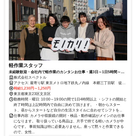
軽作業スタッフ
未経験歓迎・会社内で軽作業のカンタンお仕事・週3日～1日5時間～
OK・フリーターや主婦（夫）活躍中・アルバイト初心者も歓迎・長く働
株式会社スペクトル
けます・服装髪型自由・学生歓迎
アクセス: 最寄り駅 東京メトロ地下鉄丸ノ内線 本郷三丁目駅 徒歩
3分 東京メトロ地下鉄大江戸線 本郷三丁目駅 徒歩4分 都営三田
時給1,230円～1,250円
線 水道橋駅 徒歩4分 JR中央線・総武線 水道橋駅 徒歩8分 東京
東京都東京23区文京区
メトロ地下鉄丸ノ内線 御茶ノ水駅 徒歩9分 JR中央線・総武線 御
勤務時間・曜日: 10:00～19:00の間で1日4時間以上 ・シフトの開始と
茶ノ水駅 徒歩10分 東京メトロ南北線 後楽園駅 徒歩11分 周辺大
終了時間は上記時間内で自由に決めて頂けます。 ・朝からスター
学からのアクセス 順天堂大学 本郷・お茶の水キャンパス 徒歩9分
ト、昼からスタートなど自分の生活スタイルに合わせてシフトを...
東京大学 本郷キャンパス 徒歩10分 東京科学大学 湯島キャンパ
仕事内容: カメラや双眼鏡の開封・検品・動作確認がメインのお仕事
ス 徒歩10分 日本薬科大学 お茶の水キャンパス 徒歩12分 ・徒歩
になります。 取り扱っている商品は、片手で持てる軽いカメラが中
通勤、自転車通勤歓迎（駐輪スペースございます）
心です。 事前知識は特に必要ありません。座って黙々と作業できる
ので、女性...