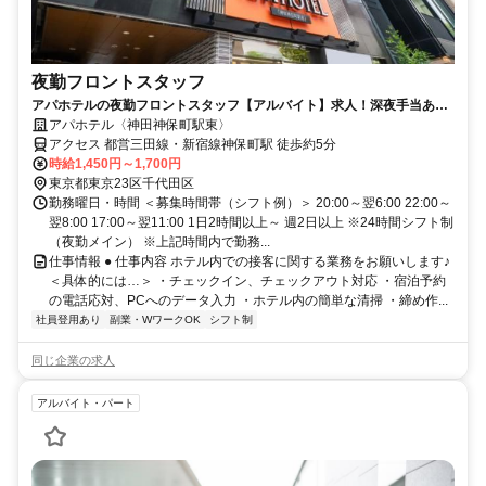
夜勤フロントスタッフ
アパホテルの夜勤フロントスタッフ【アルバイト】求人！深夜手当あり
の夜勤帯でしっかり稼げる
アパホテル〈神田神保町駅東〉
アクセス 都営三田線・新宿線神保町駅 徒歩約5分
時給1,450円～1,700円
東京都東京23区千代田区
勤務曜日・時間 ＜募集時間帯（シフト例）＞ 20:00～翌6:00 22:00～
翌8:00 17:00～翌11:00 1日2時間以上～ 週2日以上 ※24時間シフト制
（夜勤メイン） ※上記時間内で勤務...
仕事情報 ● 仕事内容 ホテル内での接客に関する業務をお願いします♪
＜具体的には…＞ ・チェックイン、チェックアウト対応 ・宿泊予約
の電話応対、PCへのデータ入力 ・ホテル内の簡単な清掃 ・締め作...
社員登用あり
副業・WワークOK
シフト制
同じ企業の求人
アルバイト・パート