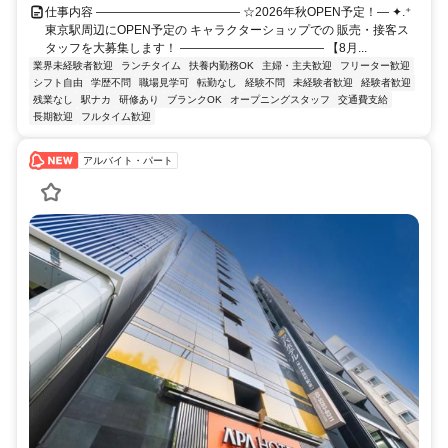
仕事内容 ―――――――――――― ☆2026年秋OPEN予定！― ✦.⁺
東京駅周辺にOPEN予定の キャラクターショップでの 販売・接客ス
タッフを大募集します！ ―――――――――――― 【8月...
業界未経験者歓迎
ランチタイム
扶養内勤務OK
主婦・主夫歓迎
フリーター歓迎
シフト自由
学歴不問
職場見学可
転勤なし
経験不問
未経験者歓迎
経験者歓迎
残業なし
駅ナカ
研修あり
ブランクOK
オープニングスタッフ
交通費支給
長期歓迎
フルタイム歓迎
アルバイト・パート