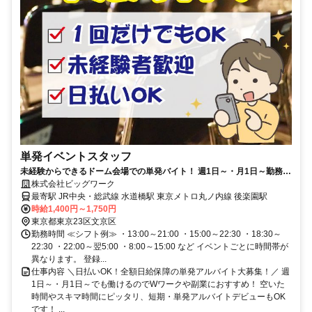
単発イベントスタッフ
未経験からできるドーム会場での単発バイト！ 週1日～・月1日～勤務
OK！全額日払いOK！男性活躍中！
株式会社ビッグワーク
最寄駅 JR中央・総武線 水道橋駅 東京メトロ丸ノ内線 後楽園駅
時給1,400円～1,750円
東京都東京23区文京区
勤務時間 ≪シフト例≫ ・13:00～21:00 ・15:00～22:30 ・18:30～
22:30 ・22:00～翌5:00 ・8:00～15:00 など イベントごとに時間帯が
異なります。 登録...
仕事内容 ＼日払いOK！全額日給保障の単発アルバイト大募集！／ 週
1日～・月1日～でも働けるのでWワークや副業におすすめ！ 空いた
時間やスキマ時間にピッタリ、短期・単発アルバイトデビューもOK
です！ ...