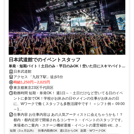
日本武道館でのイベントスタッフ
単発・短期バイト！土日のみ・平日のみOK！空いた日にスキマバイト！
未経験歓迎！髪色・髪型・ネイルOK
日本武道館
アクセス 「九段下駅」徒歩5分
時給1,250円～2,025円
東京都東京23区千代田区
勤務時間 短期・単発OK！ 週1日～・土日だけなど空いてる日のイベ
ントに参加でOK！学校がお休みの日やメインの仕事がお休みの日
に、Wワークで働くスタッフも多数活躍中です！ ＜シフト例＞ 09:00
～1...
仕事内容 お仕事内容は あの人気アーティストに会えちゃうかも！？
都内・都内近郊で開催されるコンサート・イベントのスタッフです。
来場者のご案内・ステージ機材運搬・イベントの運営補助 etc.. さ...
短期（3ヵ月以内）
扶養内勤務OK
週1日からOK
副業・WワークOK