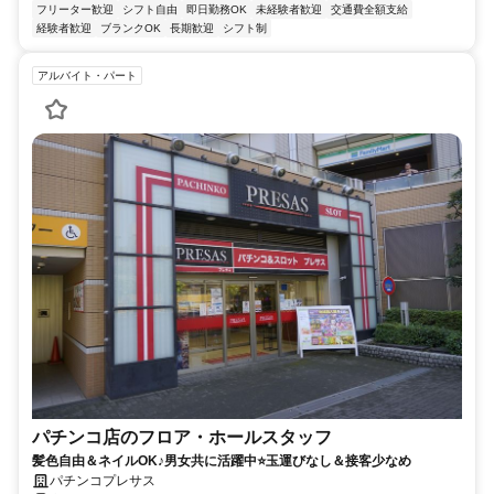
フリーター歓迎
シフト自由
即日勤務OK
未経験者歓迎
交通費全額支給
経験者歓迎
ブランクOK
長期歓迎
シフト制
アルバイト・パート
パチンコ店のフロア・ホールスタッフ
髪色自由＆ネイルOK♪男女共に活躍中⭐玉運びなし＆接客少なめ
パチンコプレサス