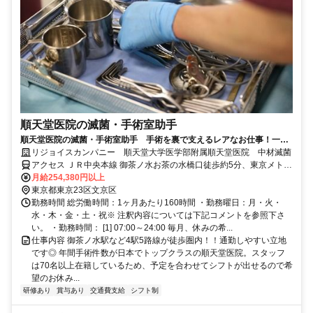
順天堂医院の滅菌・手術室助手
順天堂医院の滅菌・手術室助手 手術を裏で支えるレアなお仕事！一生
モノのスキルが手に入る◎
リジョイスカンパニー 順天堂大学医学部附属順天堂医院 中材滅菌
アクセス ＪＲ中央本線 御茶ノ水お茶の水橋口徒歩約5分、東京メトロ
千代田線 新御茶ノ水B1口徒歩約7分、都営大江戸線 本郷三丁目3番口
月給254,380円以上
徒歩約10分
東京都東京23区文京区
勤務時間 総労働時間：1ヶ月あたり160時間 ・勤務曜日：月・火・
水・木・金・土・祝※ 注釈内容については下記コメントを参照下さ
い。 ・勤務時間： [1] 07:00～24:00 毎月、休みの希...
仕事内容 御茶ノ水駅など4駅5路線が徒歩圏内！！通勤しやすい立地
です◎ 年間手術件数が日本でトップクラスの順天堂医院。スタッフ
は70名以上在籍しているため、予定を合わせてシフトが出せるので希
望のお休み...
研修あり
賞与あり
交通費支給
シフト制