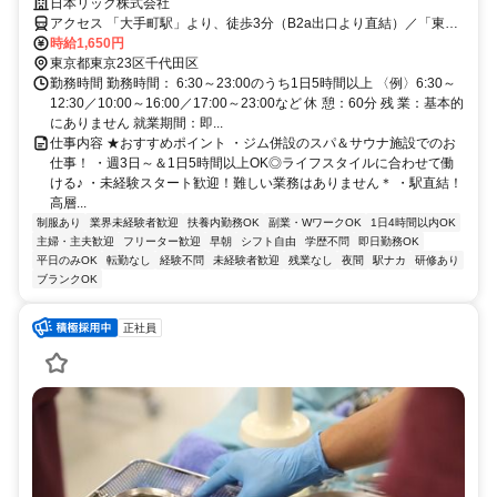
フ募集！
日本リック株式会社
アクセス 「大手町駅」より、徒歩3分（B2a出口より直結）／「東京
駅」より、徒歩5分
時給1,650円
東京都東京23区千代田区
勤務時間 勤務時間： 6:30～23:00のうち1日5時間以上 〈例〉6:30～
12:30／10:00～16:00／17:00～23:00など 休 憩：60分 残 業：基本的
にありません 就業期間：即...
仕事内容 ★おすすめポイント ・ジム併設のスパ＆サウナ施設でのお
仕事！ ・週3日～＆1日5時間以上OK◎ライフスタイルに合わせて働
ける♪ ・未経験スタート歓迎！難しい業務はありません＊ ・駅直結！
高層...
制服あり
業界未経験者歓迎
扶養内勤務OK
副業・WワークOK
1日4時間以内OK
主婦・主夫歓迎
フリーター歓迎
早朝
シフト自由
学歴不問
即日勤務OK
平日のみOK
転勤なし
経験不問
未経験者歓迎
残業なし
夜間
駅ナカ
研修あり
ブランクOK
正社員