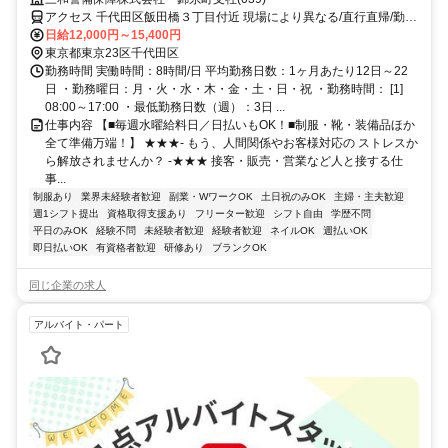
アクセス 千代田区飯田橋３丁目付近 現場により異なる/直行直帰/勤務
地相談可 ■電話面接■来社不要
日給12,000円～15,400円
東京都東京23区千代田区
勤務時間 実働時間：8時間/日 平均勤務日数：1ヶ月あたり12日～22
日 ・勤務曜日：月・火・水・木・金・土・日・祝 ・勤務時間： [1]
08:00～17:00 ・最低勤務日数（週）：3日 ...
仕事内容 【■毎週水曜給料日／日払いもOK！■制服・靴・装備品ほか
全て準備万端！】 ★★★- もう、人間関係やお客様対応の ストレスか
ら解放されませんか？ -★★★ 接客・販売・営業など人と接する仕
事...
制服あり
業界未経験者歓迎
副業・WワークOK
土日祝のみOK
主婦・主夫歓迎
週1シフト提出
資格取得支援あり
フリーター歓迎
シフト自由
学歴不問
平日のみOK
経験不問
未経験者歓迎
経験者歓迎
ネイルOK
週払いOK
即日払いOK
有資格者歓迎
研修あり
ブランクOK
同じ企業の求人
アルバイト・パート