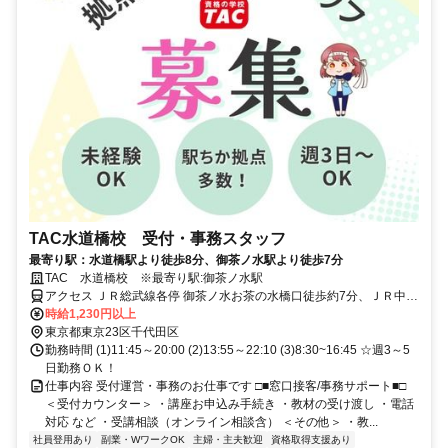
TAC水道橋校 受付・事務スタッフ
最寄り駅：水道橋駅より徒歩8分、御茶ノ水駅より徒歩7分
TAC 水道橋校 ※最寄り駅:御茶ノ水駅
アクセス ＪＲ総武線各停 御茶ノ水お茶の水橋口徒歩約7分、ＪＲ中央
本線 水道橋東口徒歩約7分、東京メトロ丸ノ内線 御茶ノ水2番口徒歩
時給1,230円以上
約8分 JR御茶ノ水、水道橋駅徒歩7分
東京都東京23区千代田区
勤務時間 (1)11:45～20:00 (2)13:55～22:10 (3)8:30~16:45 ☆週3～5
日勤務ＯＫ！
仕事内容 受付運営・事務のお仕事です □■窓口接客/事務サポート■□
＜受付カウンター＞ ・講座お申込み手続き ・教材の受け渡し ・電話
対応 など ・受講相談（オンライン相談含） ＜その他＞ ・教...
社員登用あり
副業・WワークOK
主婦・主夫歓迎
資格取得支援あり