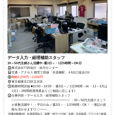
データ入力・経理補助スタッフ
30～50代主婦さん活躍中♪週3日～・1日5時間～OK◎
株式会社YSN会計・給与センター
交通・アクセス 都営三田線「水道橋駅」Ａ6出口徒歩2分
時給1,250円～2,000円
東京都東京23区文京区
勤務時間詳細 ■10:00～18:00 ・週3日～／1日5時間～ok ・12～3月は
1日1～2時間程度残業あり (ご相談に応じます)
仕事内容 ✅データ入力・経理補助スタッフ
◇━━━━━━━━━━━━━━━━━◇ ・30～50代主婦スタッフ
が多数活躍中！ ・平日のみ／週3日～・1日5時間～OK！ ・簿記の資
格を活かせます◎ ◇━━...
扶養内勤務OK
社員登用あり
副業・WワークOK
主婦・主夫歓迎
フリーター歓迎