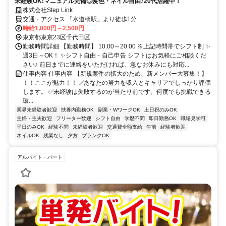
未経験OK!マニュアル完備◎髪色・ネイル自由♪20代活躍中！
株式会社Step Link
交通・アクセス 「水道橋駅」より徒歩1分
時給1,800円～2,500円
東京都東京23区千代田区
勤務時間詳細 【勤務時間】 10:00～20:00 ※上記時間帯でシフト制 ✨
週3日～OK！ ✨シフト自由・自己申告 シフトはお気軽にご相談くだ
さい♪ 前日までに連絡をいただければ、急なお休みにも対応...
仕事内容 仕事内容 【新規案件の拡大のため、新メンバー大募集！】
！！ここが魅力！！ ✅あなたの努力を収入とキャリアでしっかり評価
します。 ✅未経験は失敗するのが当たり前です。何度でも挑戦できる
環...
業界未経験者歓迎
扶養内勤務OK
副業・WワークOK
土日祝のみOK
主婦・主夫歓迎
フリーター歓迎
シフト自由
学歴不問
即日勤務OK
職場見学可
平日のみOK
経験不問
未経験者歓迎
交通費全額支給
午前
経験者歓迎
ネイルOK
残業なし
夕方
ブランクOK
アルバイト・パート