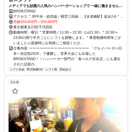
メディアでも話題の人気のハンバーガーショップで 一緒に働きません
か？新しいメンバーを募集中！
BRISKSTAND
アクセス: * JR中央・総武線／都営三田線 ：【水道橋駅】徒歩2分 * 半
蔵門線／都営新宿線：【神保町駅】徒歩7分 * 丸ノ内線：【御茶ノ水
月給250,000円～500,000円
駅】徒歩9分 * 南北線：【後楽園駅】徒歩10分 * 東西線：【九段下
東京都東京23区千代田区
駅】徒歩10分 * 有楽町線／都営大江戸線：【飯田橋駅】徒歩12分
勤務時間・曜日: * 営業時間／11:00～22:30（Lo21:30） * 10:30〜
23:00の間で半月ごとにシフトを調整します。 * 希望勤務時間等ござ
いましたら面接時にお気軽にご相談くださ...
仕事内容: ーーーーーーーーーーーーーーーーー 「グルメバーガー日
本一決定戦2025」で優勝し、世界大会にも出場した
BRISKSTAND！！ハンバーガー部門の「食べログ百名店」にも選出
された話題の...
シフト自由
即日勤務OK
シフト制
昇給あり
正社員