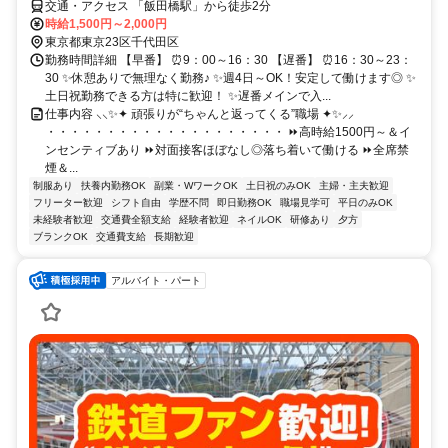
交通・アクセス 「飯田橋駅」から徒歩2分
時給1,500円～2,000円
東京都東京23区千代田区
勤務時間詳細 【早番】 ⏰9：00～16：30 【遅番】 ⏰16：30～23：
30 ✨休憩ありで無理なく勤務♪ ✨週4日～OK！安定して働けます◎ ✨
土日祝勤務できる方は特に歓迎！ ✨遅番メインで入...
仕事内容 ⸜⸜✨✦ 頑張りが“ちゃんと返ってくる”職場 ✦✨⸝⸝
・・・・・・・・・・・・・・・・・・・・ ⏩高時給1500円～＆イ
ンセンティブあり ⏩対面接客ほぼなし◎落ち着いて働ける ⏩全席禁
煙＆...
制服あり
扶養内勤務OK
副業・WワークOK
土日祝のみOK
主婦・主夫歓迎
フリーター歓迎
シフト自由
学歴不問
即日勤務OK
職場見学可
平日のみOK
未経験者歓迎
交通費全額支給
経験者歓迎
ネイルOK
研修あり
夕方
ブランクOK
交通費支給
長期歓迎
アルバイト・パート