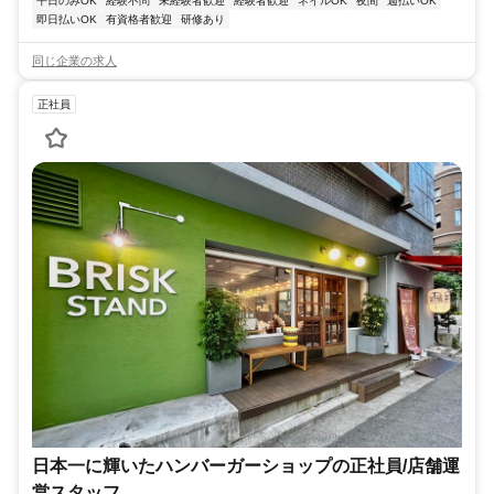
平日のみOK
経験不問
未経験者歓迎
経験者歓迎
ネイルOK
夜間
週払いOK
即日払いOK
有資格者歓迎
研修あり
同じ企業の求人
正社員
日本一に輝いたハンバーガーショップの正社員/店舗運
営スタッフ