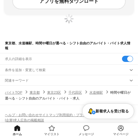
アプリを無料ダウンロード
東京都、水道橋駅、時間や曜日が選べる・シフト自由のアルバイト・バイト求人情
報
求人の詳細を表示
条件を追加・変更して検索
市区町村を追加・変更
関連キーワード
完全在宅ワーク 全国
シール貼り 在宅
現在地周辺
ガチャガチャ
犬カフェ
東京都
駅を追加・変更
バイトTOP
東京都
東京23区
千代田区
水道橋駅
時間や曜日が
東京都
すべて
選べる・シフト自由のアルバイト・バイト・求人
東京23区
すべて
職種を追加・変更
JR東海道本線(東京～熱海)
千代田区
中央区
港区
新宿区
文京区
台東区
墨田区
江東区
品川区
目黒区
大田区
東京駅
新橋駅
品川駅
飲食・フードサービス
世田谷区
渋谷区
中野区
杉並区
豊島区
北区
荒川区
板橋区
練馬区
足立区
葛飾区
新着求人を受け取る
特徴を追加・変更
飲食・フードサービス
江戸川区
すべて
ヘルプ・お問い合わせ
サイトマップ
利用規約・プライバシーポリシー
JR山手線
ホールスタッフ
キッチンスタッフ
皿洗い・洗い場
精肉・鮮魚加工
給食調理
人気
[企業]求人広告の掲載相談
大崎駅
五反田駅
目黒駅
恵比寿駅
渋谷駅
原宿駅
代々木駅
新宿駅
新大久保駅
八王子市
立川市
武蔵野市
三鷹市
青梅市
府中市
昭島市
調布市
町田市
小金井市
雇用形態を追加・変更
パン屋（ベーカリー）
フードカウンター販売員
バー（BAR）・バーテンダー
日払いOK
高校生歓迎
学生歓迎
深夜の仕事
髪型・髪色自由
ひげOK
ネイルOK
高田馬場駅
目白駅
池袋駅
大塚駅
巣鴨駅
駒込駅
田端駅
西日暮里駅
日暮里駅
鶯谷駅
小平市
日野市
東村山市
国分寺市
国立市
福生市
狛江市
東大和市
清瀬市
飲食店補助（開店・閉店準備）
飲食店（店長・マネージャー）
ピアスOK
アルバイト・パート
履歴書不要
オープニングスタッフ
留学生・外国人活躍中
上野駅
御徒町駅
秋葉原駅
神田駅
東京駅
有楽町駅
新橋駅
浜松町駅
田町駅
東久留米市
武蔵村山市
多摩市
稲城市
羽村市
あきる野市
西東京市
大島町
利島村
都道府県を変更
営業・販売
ホーム
マイリスト
メッセージ
マイページ
勤務期間
正社員
高輪ゲートウェイ駅
品川駅
新島村
神津島村
三宅村
御蔵島村
八丈町
青ヶ島村
小笠原村
西多摩郡