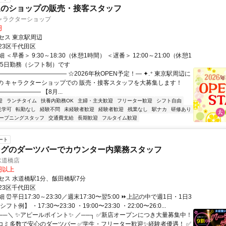
辺のショップの販売・接客スタッフ
ャラクターショップ
円
セス 東京駅周辺
23区千代田区
＜早番＞ 9:30～18:30（休憩1時間） ＜遅番＞ 12:00～21:00（休憩1
週5日勤務（シフト制）です
――――――――――― ☆2026年秋OPEN予定！― ✦.⁺ 東京駅周辺に
定の キャラクターショップでの 販売・接客スタッフを大募集します！
―――――― 【8月...
迎
ランチタイム
扶養内勤務OK
主婦・主夫歓迎
フリーター歓迎
シフト自由
見学可
転勤なし
経験不問
未経験者歓迎
経験者歓迎
残業なし
駅ナカ
研修あり
ープニングスタッフ
交通費支給
長期歓迎
フルタイム歓迎
ート
ングのダーツバーでカウンター内業務スタッフ
's水道橋店
0円以上
セス 水道橋駅1分、飯田橋駅7分
23区千代田区
 ⏰平日17:30～23:30／週末17:30〜翌5:00 ⏩上記の中で週1日・1日3
フト例】 ・17:30〜23:30 ・19:00〜23:30 ・22:00〜26:0...
┌──＼ ✨アピールポイント✨ ／──┐ ✅新店オープンにつき大量募集中！
コミ多数で安心のダーツバー ✅学生・フリーター歓迎✨経験者優遇！ ✅