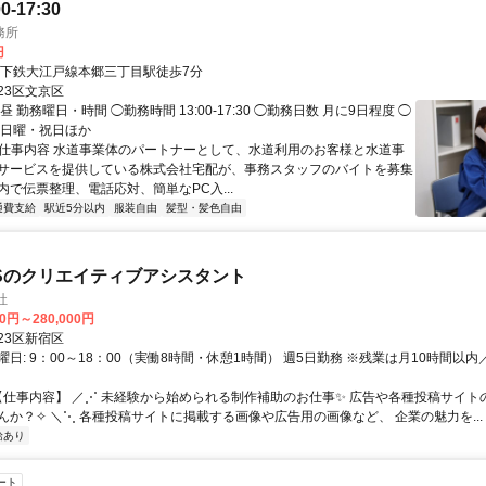
-17:30
務所
円
地下鉄大江戸線本郷三丁目駅徒歩7分
23区文京区
昼 勤務曜日・時間 ◯勤務時間 13:00-17:30 ◯勤務日数 月に9日程度 ◯
・日曜・祝日ほか
● 仕事内容 水道事業体のパートナーとして、水道利用のお客様と水道事
サービスを提供している株式会社宅配が、事務スタッフのバイトを募集
内で伝票整理、電話応対、簡単なPC入...
通費支給
駅近5分以内
服装自由
髪型・髪色自由
Sのクリエイティブアシスタント
社
00円～280,000円
23区新宿区
日: 9：00～18：00（実働8時間・休憩1時間） 週5日勤務 ※残業は月10時間以内
 【仕事内容】 ／⋰ 未経験から始められる制作補助のお仕事✨ 広告や各種投稿サイ
んか？✧ ＼⋱ 各種投稿サイトに掲載する画像や広告用の画像など、 企業の魅力を...
給あり
ート