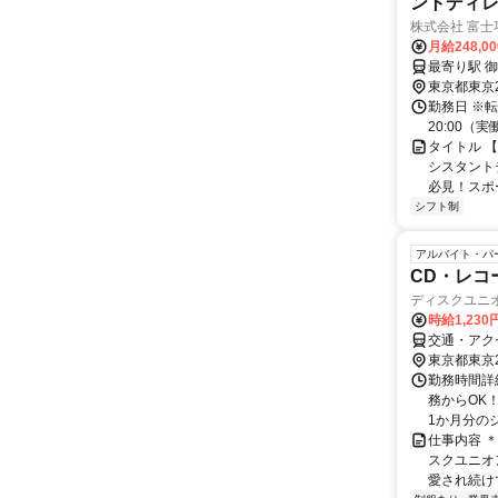
ントディ
株式会社 富士
月給248,0
東京都東京
勤務日 ※転
20:00
タイトル 
シスタント
必見！スポ
シフト制
アルバイト・パ
CD・レコ
ディスクユニ
時給1,23
交通・アク
東京都東京
勤務時間詳細
務からOK
1か月分のシ
仕事内容 
スクユニオ
愛され続けて