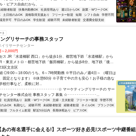
・ピアス自由だから、 ...
未経験者歓迎
扶養内勤務OK
社員登用あり
週1日からOK
副業・WワークOK
K
土日祝のみOK
資格取得支援あり
フリーター歓迎
短期
シフト自由
学歴不問
場見学可
平日のみOK
学生歓迎
経験不問
未経験者歓迎
交通費全額支給
ート
ィングリサーチの事務スタッフ
ベイリサーチセンター
円～2,000円
セス JR「水道橋駅 西口」から徒歩1分、都営地下鉄「水道橋駅」から
JR・東京メトロ・都営地下鉄「飯田橋駅」から徒歩8分、地下鉄「後楽
徒歩9分
23区文京区
 ◎9:00～18:00のうち、6～7時間勤務 ※平日のみ／週4日～ （曜日は
、固定となります） ※休憩60分 ※子育て中の方も安心！お子様の急な
学校行事など、柔軟に対...
･･･････････････････････････････☆ マーケティングリサーチの サー
ンター株式会社 事務スタッフ 募集 ☆････････････････...
迎
社員登用あり
副業・WワークOK
主婦・主夫歓迎
フリーター歓迎
学歴不問
日のみOK
転勤なし
経験不問
未経験者歓迎
経験者歓迎
ネイルOK
ブランクOK
期歓迎
フルタイム歓迎
駅近5分以内
長期休暇あり
ピアスOK
【あの有名選手に会える!】スポーツ好き必見!スポーツ中継番