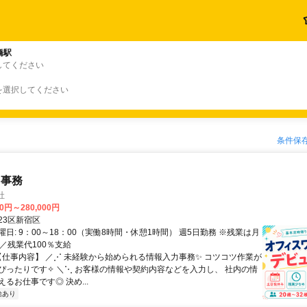
橋駅
してください
を選択してください
条件保
力事務
社
00円～280,000円
23区新宿区
日: 9：00～18：00（実働8時間・休憩1時間） 週5日勤務 ※残業は月
／残業代100％支給
 【仕事内容】 ／⋰ 未経験から始められる情報入力事務✨ コツコツ作業が
ぴったりです✧ ＼⋱ お客様の情報や契約内容などを入力し、 社内の情
るお仕事です◎ 決め...
給あり