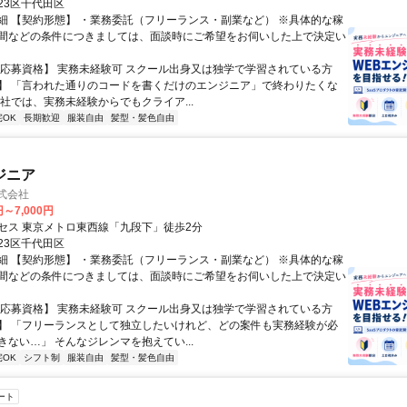
23区千代田区
細 【契約形態】 ・業務委託（フリーランス・副業など） ※具体的な稼
間などの条件につきましては、面談時にご希望をお伺いした上で決定い
【応募資格】 実務未経験可 スクール出身又は独学で学習されている方
】 「言われた通りのコードを書くだけのエンジニア」で終わりたくな
弊社では、実務未経験からでもクライア...
宅OK
長期歓迎
服装自由
髪型・髪色自由
ジニア
株式会社
円～7,000円
セス 東京メトロ東西線「九段下」徒歩2分
23区千代田区
細 【契約形態】 ・業務委託（フリーランス・副業など） ※具体的な稼
間などの条件につきましては、面談時にご希望をお伺いした上で決定い
【応募資格】 実務未経験可 スクール出身又は独学で学習されている方
】 「フリーランスとして独立したいけれど、どの案件も実務経験が必
きない…」 そんなジレンマを抱えてい...
宅OK
シフト制
服装自由
髪型・髪色自由
ート