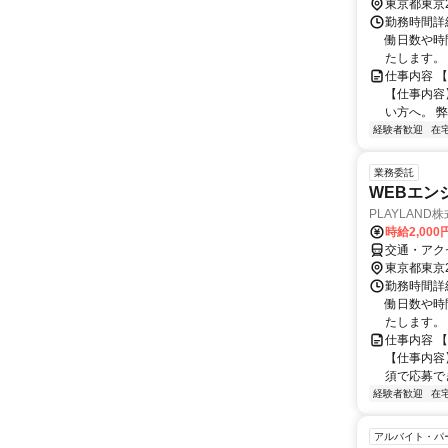
東京都東京
勤務時間詳
働日数や時
たします。
仕事内容 
【仕事内容
い方へ。 
経験者歓迎
在
業務委託
WEBエン
PLAYLAND
時給2,000
交通・アク
東京都東京
勤務時間詳
働日数や時
たします。
仕事内容 
【仕事内容
須で応募で
経験者歓迎
在
アルバイト・パ