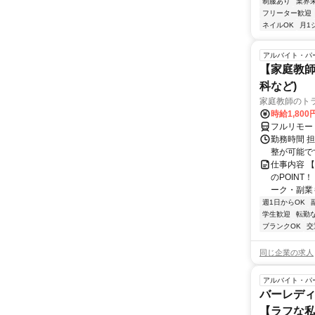
制服あり
業界
フリーター歓迎
ネイルOK
月1
アルバイト・パ
【家庭教師
科など)
家庭教師のト
時給1,800
フルリモー
勤務時間 
整が可能で
仕事内容 
のPOINT
ーク・副業も
週1日からOK
学生歓迎
転勤
ブランクOK
交
同じ企業の求人
アルバイト・パ
バーレディ
【ラフな私