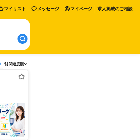
マイリスト
メッセージ
マイページ
求人掲載のご相談
存
関連度順