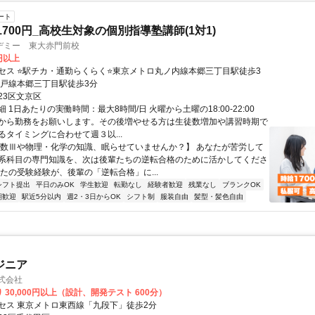
ート
1700円_高校生対象の個別指導塾講師(1対1)
デミー 東大赤門前校
0円以上
セス ⭐駅チカ・通勤らくらく⭐東京メトロ丸ノ内線本郷三丁目駅徒歩3
江戸線本郷三丁目駅徒歩3分
23区文京区
 1日あたりの実働時間：最大8時間/日 火曜から土曜の18:00-22:00
から勤務をお願いします。その後増やせる方は生徒数増加や講習時期で
るタイミングに合わせて週３以...
【数Ⅲや物理・化学の知識、眠らせていませんか？】 あなたが苦労して
系科目の専門知識を、次は後輩たちの逆転合格のために活かしてくださ
なたの受験経験が、後輩の「逆転合格」に...
シフト提出
平日のみOK
学生歓迎
転勤なし
経験者歓迎
残業なし
ブランクOK
期歓迎
駅近5分以内
週2・3日からOK
シフト制
服装自由
髪型・髪色自由
ジニア
株式会社
 30,000円以上（設計、開発テスト 600分）
セス 東京メトロ東西線「九段下」徒歩2分