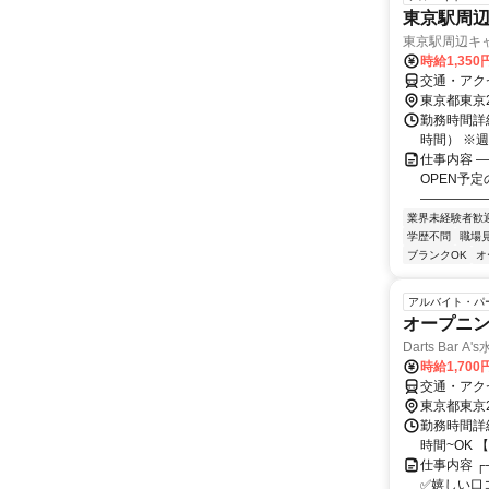
東京駅周
東京駅周辺キ
時給1,350
交通・アク
東京都東京
勤務時間詳細 
時間） ※
仕事内容 ―
OPEN予
――――――
業界未経験者歓
学歴不問
職場
ブランクOK
オ
アルバイト・パ
オープニ
Darts Bar A
時給1,70
交通・アク
東京都東京
勤務時間詳細
時間~OK 【シ
仕事内容 
✅嬉しい口