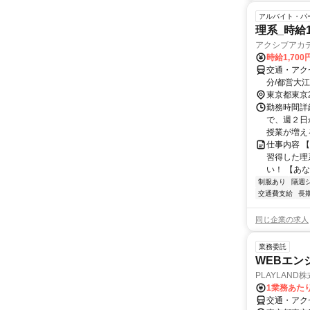
アルバイト・パ
理系_時給
アクシブアカ
時給1,70
交通・アク
分/都営大
東京都東京
勤務時間詳細
で、週２日
授業が増え
仕事内容 
習得した理
い！ 【あ
制服あり
隔週
交通費支給
長
同じ企業の求人
業務委託
WEBエン
PLAYLAND
1業務あたり
交通・アク