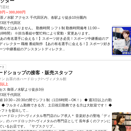
レクター
巧芸社
00円～300,000円
最寄り駅 御茶ノ水駅 アクセス 千代田区内、各駅より徒歩10分圏内
23区千代田区
勤などはありません。 勤務時間 シフト制 勤務時間備考 11:00～
（実働8時間） ※担当番組や繁忙時により変動・変更あります。
【あの有名選手に会える！】スポーツ好き必見！スポーツ中継番組のア
ディレクター 職種 番組制作 【あの有名選手に会える！】スポーツ好き
ーツ中継番組のアシスタントディレクタ...
ート
ードショップの接客・販売スタッフ
オン お茶の水ハードロック/ヘヴィメタル館
0円以上
セス 御茶ノ水駅より徒歩3分
23区千代田区
 10:30～20:30の間でシフト制（1日6時間～OK！） ◆ 週3日以上の勤
！ ◆ フルタイム勤務できる方、土日祝日勤務できる方は大歓迎です！ ◆
フトを提出して...
＊ハードロック/ヘヴィメタル専門店のレア求人＊ 音楽好きの聖地「ディ
ン」の ハードロック/ヘヴィメタルの専門店として 長年多くのファンに
いるお店です。 「サブスクリプ...