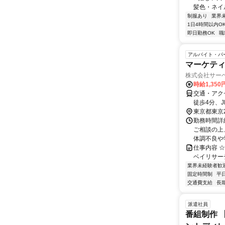
髪色・ネイル
制服あり
業界
1日4時間以内O
即日勤務OK
職
アルバイト・パ
マーケテ
株式会社サー
時給1,350
交通・アク
徒歩4分、
園駅」から
東京都東京
勤務時間詳細
ご相談の上
体調不良や
仕事内容 ☆･
ベイリサーチセ
業界未経験者歓
固定時間制
平
交通費支給
長
派遣社員
番組制作 