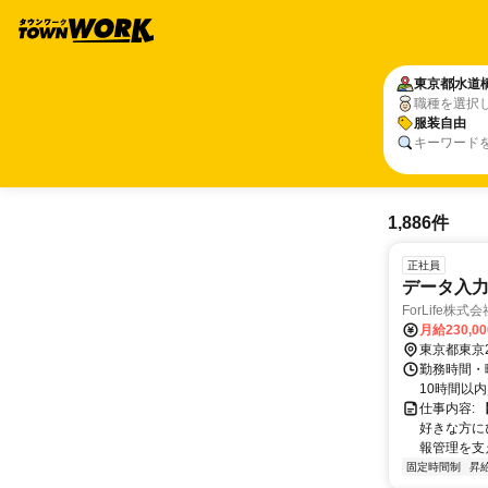
東京都
水道
職種を選択
服装自由
キーワード
1,886件
正社員
データ入
ForLife株式会
月給230,0
東京都東京
勤務時間・曜
10時間以内
仕事内容:
好きな方に
報管理を支え
固定時間制
昇