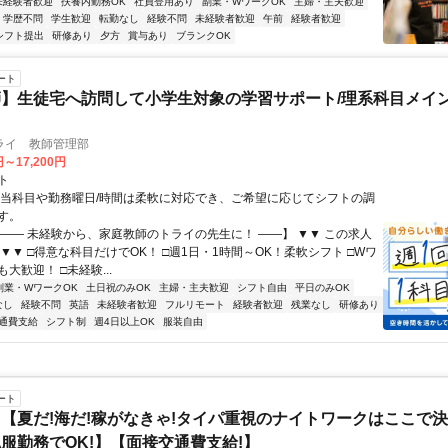
未経験者歓迎
扶養内勤務OK
社員登用あり
副業・WワークOK
主婦・主夫歓迎
学歴不問
学生歓迎
転勤なし
経験不問
未経験者歓迎
午前
経験者歓迎
シフト提出
研修あり
夕方
賞与あり
ブランクOK
ート
】生徒宅へ訪問して小学生対象の学習サポート/理系科目メイン
ライ 教師管理部
円～17,200円
ト
担当科目や勤務曜日/時間は柔軟に対応でき、ご希望に応じてシフトの調
す。
【―― 未経験から、家庭教師のトライの先生に！ ――】 ▼▼ この求人
！ ▼▼ □得意な科目だけでOK！ □週1日・1時間～OK！柔軟シフト □Wワ
大歓迎！ □未経験...
副業・WワークOK
土日祝のみOK
主婦・主夫歓迎
シフト自由
平日のみOK
なし
経験不問
英語
未経験者歓迎
フルリモート
経験者歓迎
残業なし
研修あり
通費支給
シフト制
週4日以上OK
服装自由
ート
【夏だ!海だ!稼がなきゃ!タイパ重視のナイトワークはここで決
服勤務でOK!】【面接交通費支給!】