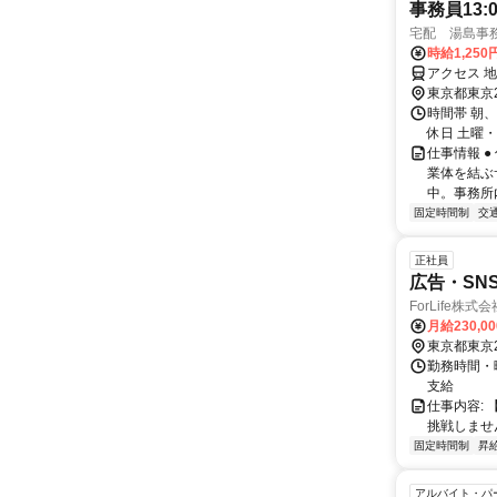
事務員13:00
宅配 湯島事
時給1,250
アクセス 
東京都東京
時間帯 朝、
休日 土曜
仕事情報 
業体を結ぶ
中。事務所
固定時間制
交
正社員
広告・SN
ForLife株式会
月給230,0
東京都東京
勤務時間・曜
支給
仕事内容:
挑戦しませ
固定時間制
昇
アルバイト・パ