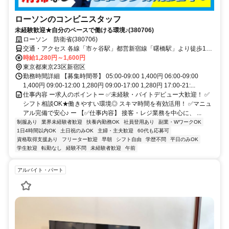
ローソンのコンビニスタッフ
未経験歓迎★自分のペースで働ける環境♪(380706)
ローソン 防衛省(380706)
交通・アクセス 各線「市ヶ谷駅」都営新宿線「曙橋駅」より徒歩10
分
時給1,280円～1,600円
東京都東京23区新宿区
勤務時間詳細 【募集時間帯】 05:00-09:00 1,400円 06:00-09:00
1,400円 09:00-12:00 1,280円 09:00-17:00 1,280円 17:00-21:...
仕事内容 ー求人のポイントー ✅未経験・バイトデビュー大歓迎！ ✅
シフト相談OK★働きやすい環境◎ スキマ時間を有効活用！ ✅マニュ
アル完備で安心♪ ー 【✅仕事内容】 接客・レジ業務を中心に、 ...
制服あり
業界未経験者歓迎
扶養内勤務OK
社員登用あり
副業・WワークOK
1日4時間以内OK
土日祝のみOK
主婦・主夫歓迎
60代も応募可
資格取得支援あり
フリーター歓迎
早朝
シフト自由
学歴不問
平日のみOK
学生歓迎
転勤なし
経験不問
未経験者歓迎
午前
アルバイト・パート