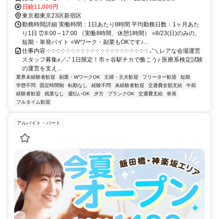
日給11,000円
東京都東京23区新宿区
勤務時間詳細 実働時間：1日あたり8時間 平均勤務日数：1ヶ月あた
り1日 ⏰8:00～17:00 （実働8時間、休憩1時間） ⭐8/23(日)のみの、
短期・単発バイト ⭐Wワーク・副業もOKです♪...
仕事内容 ༶ ༶ ༶ ༶ ༶ ༶ ༶ ༶ ༶ ༶ ༶ ༶ ༶ ༶ ༶ ༶ ༶ ༶ ༶ ༶ ༶ ₊⁺＼レアな会場運営
スタッフ募集✊／₊⁺ 1日限定！市ヶ谷駅チカで働こう♪ 医療系検定試験
の運営を支え...
業界未経験者歓迎
副業・WワークOK
主婦・主夫歓迎
フリーター歓迎
短期
学歴不問
固定時間制
転勤なし
経験不問
未経験者歓迎
交通費全額支給
午前
経験者歓迎
残業なし
週払いOK
夕方
ブランクOK
交通費支給
単発
フルタイム歓迎
アルバイト・パート