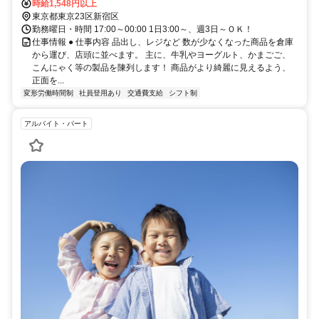
時給1,548円以上
東京都東京23区新宿区
勤務曜日・時間 17:00～00:00 1日3:00～、週3日～ＯＫ！
仕事情報 ● 仕事内容 品出し、レジなど 数が少なくなった商品を倉庫
から運び、店頭に並べます。 主に、牛乳やヨーグルト、かまごご、
こんにゃく等の製品を陳列します！ 商品がより綺麗に見えるよう、
正面を...
変形労働時間制
社員登用あり
交通費支給
シフト制
アルバイト・パート