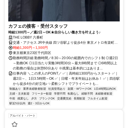
カフェの接客・受付スタッフ
時給1300円～／週2日～OK★自分らしい働き方を叶えよう♪
THE LOBBY 六番町
交通・アクセス JR中央線 四ツ谷駅より徒歩4分 東京メトロ有楽町線
麹町駅より徒歩7分
時給1,300円～1,500円
東京都東京23区千代田区
勤務時間詳細 勤務時間／8:30～20:00の範囲内でのシフト制 ◎週2日
～勤務OK ◎1日当たり実働3時間30分～最大8時間まで ◎6時間以上
の勤務の場合は休憩60分あり ※残業は基本的にはありま...
仕事内容 ＼この求人のPOINT／ ✅｜高時給1300円からスタート ✅｜
週2日～、1日3.5時間～OK ✅｜日曜・年末年始はお休み！ ✅｜四谷駅
から徒歩4分の好立地♪ ✨柔軟シフトでプライベートも...
制服あり
業界未経験者歓迎
社員登用あり
副業・WワークOK
1日4時間以内OK
主婦・主夫歓迎
フリーター歓迎
学歴不問
転勤なし
経験不問
未経験者歓迎
午前
残業なし
夕方
ブランクOK
交通費支給
長期歓迎
フルタイム歓迎
駅近5分以内
週2・3日からOK
アルバイト・パート