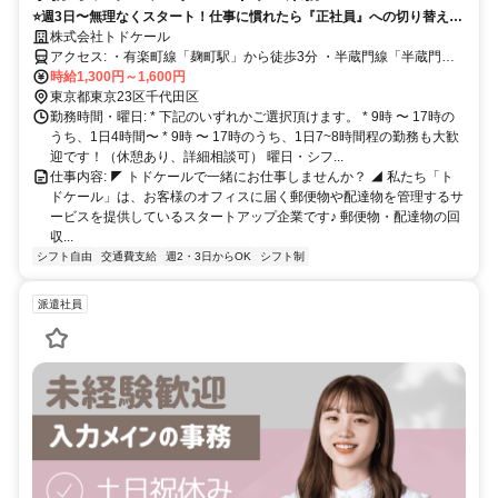
⭐️週3日〜無理なくスタート！仕事に慣れたら『正社員』への切り替えも
大歓迎⭐️
株式会社トドケール
アクセス: ・有楽町線「麹町駅」から徒歩3分 ・半蔵門線「半蔵門
駅」から徒歩3分
時給1,300円～1,600円
東京都東京23区千代田区
勤務時間・曜日: * 下記のいずれかご選択頂けます。 * 9時 〜 17時の
うち、1日4時間〜 * 9時 〜 17時のうち、1日7~8時間程の勤務も大歓
迎です！（休憩あり、詳細相談可） 曜日・シフ...
仕事内容: ◤ トドケールで一緒にお仕事しませんか？ ◢ 私たち「ト
ドケール」は、お客様のオフィスに届く郵便物や配達物を管理するサ
ービスを提供しているスタートアップ企業です♪ 郵便物・配達物の回
収...
シフト自由
交通費支給
週2・3日からOK
シフト制
派遣社員