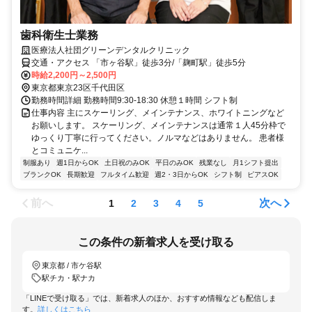
歯科衛生士業務
医療法人社団グリーンデンタルクリニック
交通・アクセス 「市ヶ谷駅」徒歩3分/「麹町駅」徒歩5分
時給2,200円～2,500円
東京都東京23区千代田区
勤務時間詳細 勤務時間9:30-18:30 休憩１時間 シフト制
仕事内容 主にスケーリング、メインテナンス、ホワイトニングなど
お願いします。 スケーリング、メインテナンスは通常１人45分枠で
ゆっくり丁寧に行ってください。ノルマなどはありません。 患者様
とコミュニケ...
制服あり
週1日からOK
土日祝のみOK
平日のみOK
残業なし
月1シフト提出
ブランクOK
長期歓迎
フルタイム歓迎
週2・3日からOK
シフト制
ピアスOK
前へ
次へ
1
2
3
4
5
この条件の新着求人を受け取る
東京都 / 市ケ谷駅
駅チカ・駅ナカ
「LINEで受け取る」では、新着求人のほか、おすすめ情報なども配信しま
す。
詳しくはこちら