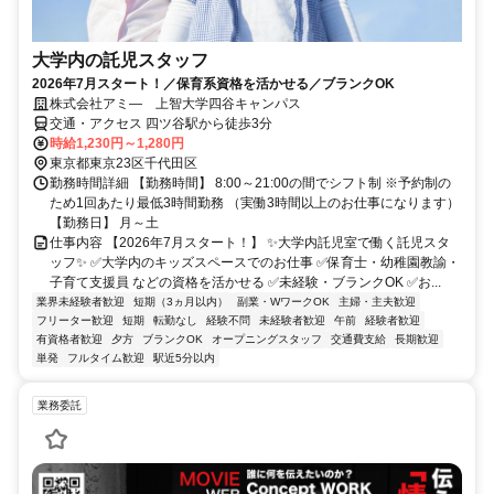
大学内の託児スタッフ
2026年7月スタート！／保育系資格を活かせる／ブランクOK
株式会社アミ― 上智大学四谷キャンパス
交通・アクセス 四ツ谷駅から徒歩3分
時給1,230円～1,280円
東京都東京23区千代田区
勤務時間詳細 【勤務時間】 8:00～21:00の間でシフト制 ※予約制の
ため1回あたり最低3時間勤務 （実働3時間以上のお仕事になります）
【勤務日】 月～土
仕事内容 【2026年7月スタート！】 ✨大学内託児室で働く託児スタ
ッフ✨ ✅大学内のキッズスペースでのお仕事 ✅保育士・幼稚園教諭・
子育て支援員 などの資格を活かせる ✅未経験・ブランクOK ✅お...
業界未経験者歓迎
短期（3ヵ月以内）
副業・WワークOK
主婦・主夫歓迎
フリーター歓迎
短期
転勤なし
経験不問
未経験者歓迎
午前
経験者歓迎
有資格者歓迎
夕方
ブランクOK
オープニングスタッフ
交通費支給
長期歓迎
単発
フルタイム歓迎
駅近5分以内
業務委託