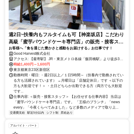
週2日~扶養内もフルタイムも可【神楽坂店】こだわり
高級「蜜芋パウンドケーキ専門店」の販売・接客スタ
お客様へ「食を通じた豊かさと感動をお届けする」お仕事です！
ッフ
Good Harvest株式会社
アクセス: 【最寄駅】 JR・東京メトロ各線「飯田橋駅」より徒歩3分
東京メトロ「神楽坂駅」より徒歩5分 都営大江戸線「牛込神楽坂駅」
時給1,400円～1,600円
より徒歩4分
東京都東京23区新宿区
勤務時間・曜日: ・週2日以上／１日5時間～（扶養内で勤務されてい
る方も活躍されています） →月曜日は「店舗定休日」です ＜以下の
方も大歓迎です！＞ ・土日どちらか出勤できる方（両方でも大歓迎
です...
仕事内容: ＜販売・接客スタッフ＞ 【お任せする仕事内容】 当店は
「蜜芋パウンドケーキ専門店」です。 「王様のブランチ」「news
every」「今夜くらべてみました」など多数のメディアで取り上...
交通費支給
駅近5分以内
シフト制
昇給あり
アルバイト・パート