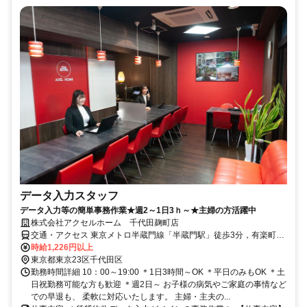
データ入力スタッフ
データ入力等の簡単事務作業★週2～1日3ｈ～★主婦の方活躍中
株式会社アクセルホーム 千代田麹町店
交通・アクセス 東京メトロ半蔵門線「半蔵門駅」徒歩3分，有楽町線
「麹町駅」徒歩3分
時給1,226円以上
東京都東京23区千代田区
勤務時間詳細 10：00～19:00 ＊1日3時間～OK ＊平日のみもOK ＊土
日祝勤務可能な方も歓迎 ＊週2日～ お子様の病気やご家庭の事情など
での早退も、 柔軟に対応いたします。 主婦・主夫の...