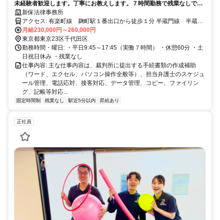
未経験者歓迎します。丁寧にお教えします。７時間勤務で残業なしで
す。最寄り駅近くのアットホームな法律事務所です。弁護士秘書を募集
新保法律事務所
します。
アクセス: 有楽町線 麹町駅１番出口から徒歩１分 半蔵門線 半蔵門
駅２、６番出口から徒歩３分
月給230,000円～260,000円
東京都東京23区千代田区
勤務時間・曜日: ・平日9:45～17:45（実働７時間） ・休憩60分 ・土
日祝日休み ・残業なし
仕事内容: 主な仕事内容は、裁判所に提出する手続書類の作成補助
（ワード、エクセル、パソコン操作全般等）、担当弁護士のスケジュ
ール管理、電話応対、接客対応、データ管理、コピー、ファイリン
グ、記帳等対応...
固定時間制
残業なし
駅近5分以内
昇給あり
正社員