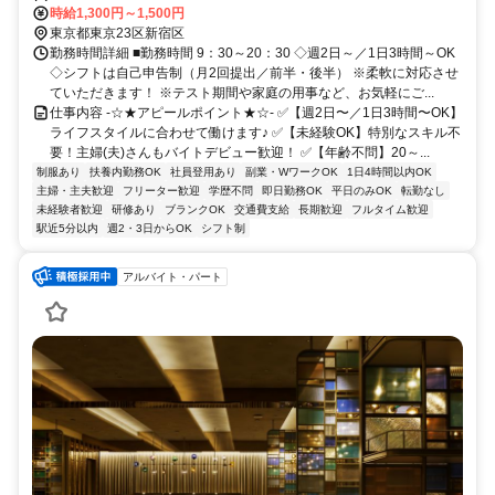
時給1,300円～1,500円
東京都東京23区新宿区
勤務時間詳細 ■勤務時間 9：30～20：30 ◇週2日～／1日3時間～OK
◇シフトは自己申告制（月2回提出／前半・後半） ※柔軟に対応させ
ていただきます！ ※テスト期間や家庭の用事など、お気軽にご...
仕事内容 -☆★アピールポイント★☆- ✅【週2日〜／1日3時間〜OK】
ライフスタイルに合わせて働けます♪ ✅【未経験OK】特別なスキル不
要！主婦(夫)さんもバイトデビュー歓迎！ ✅【年齢不問】20～...
制服あり
扶養内勤務OK
社員登用あり
副業・WワークOK
1日4時間以内OK
主婦・主夫歓迎
フリーター歓迎
学歴不問
即日勤務OK
平日のみOK
転勤なし
未経験者歓迎
研修あり
ブランクOK
交通費支給
長期歓迎
フルタイム歓迎
駅近5分以内
週2・3日からOK
シフト制
アルバイト・パート