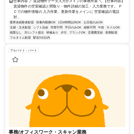
仕事内容 ／ 賃貸物件データ入力がメインの事務作業 ＼ 【仕事内容】
賃貸物件の空室確認と間取り・物件詳細の加工・入力業務です。 Ｐ
Ｃでの物件情報の 入力作業、更新作業をメインに 空室確認の電話
対...
業界未経験者歓迎
扶養内勤務OK
1日4時間以内OK
土日祝のみOK
主婦・主夫歓迎
シフト自由
学歴不問
平日のみOK
経験不問
午前
ネイルOK
残業なし
月1シフト提出
研修あり
夕方
ブランクOK
交通費支給
長期歓迎
フルタイム歓迎
駅近5分以内
アルバイト・パート
事務/オフィスワーク・スキャン業務