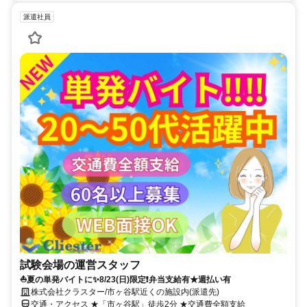
派遣社員
試験会場の運営スタッフ
⛵夏の単発バイトに✨8/23(日)限定❗弁当支給有★週払い有
株式会社クラスター/市ヶ谷駅近くの施設内(派遣先)
交通・アクセス ★「市ヶ谷駅」徒歩2分 ★交通費全額支給