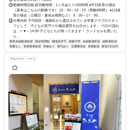
勤務時間詳細 総労働時間：1ヶ月あたり160時間 ●平日保育の場合
（基本はこちらの勤務です） 10：30～19：15（実働8時間） ●1日保
育の場合（土曜日・夏休み期間など） 8：00～17：00...
仕事内容 千代田区・葛飾区から委託されている学童クラブのスタッ
フとして、子どもの見守りや施設運営をお任せします。 <1日の流れ
は…> ▼～14:00 子どもたちが帰ってきます！ ランドセルを置いた
ら...
業界未経験者歓迎
固定時間制
職場見学可
経験不問
未経験者歓迎
経験者歓迎
残業なし
有資格者歓迎
研修あり
賞与あり
交通費支給
長期歓迎
駅近5分以内
アルバイト・パート