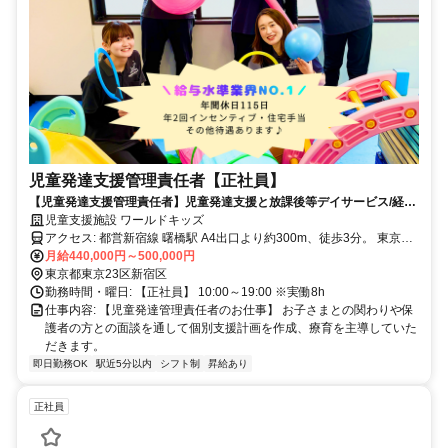
児童発達支援管理責任者【正社員】
【児童発達支援管理責任者】児童発達支援と放課後等デイサービス/経験
者歓迎
児童支援施設 ワールドキッズ
アクセス: 都営新宿線 曙橋駅 A4出口より約300m、徒歩3分。 東京メ
トロ丸ノ内線四谷三丁目2番出口より550m、徒歩6分
月給440,000円～500,000円
東京都東京23区新宿区
勤務時間・曜日: 【正社員】 10:00～19:00 ※実働8h
仕事内容: 【児童発達管理責任者のお仕事】 お子さまとの関わりや保
護者の方との面談を通して個別支援計画を作成、療育を主導していた
だきます。
即日勤務OK
駅近5分以内
シフト制
昇給あり
正社員