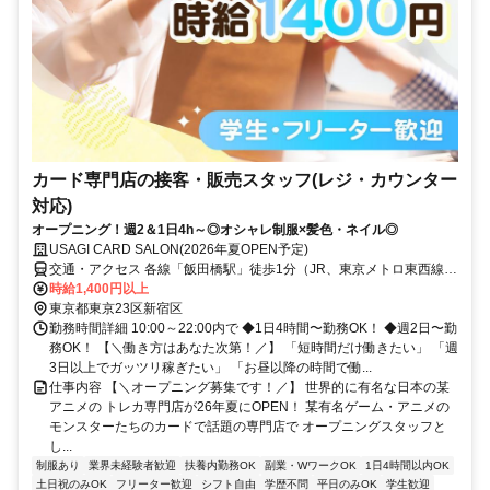
カード専門店の接客・販売スタッフ(レジ・カウンター
対応)
オープニング！週2＆1日4h～◎オシャレ制服×髪色・ネイル◎
USAGI CARD SALON(2026年夏OPEN予定)
交通・アクセス 各線「飯田橋駅」徒歩1分（JR、東京メトロ東西線・
南北線・有楽町線、都営大江戸線利用可）
時給1,400円以上
東京都東京23区新宿区
勤務時間詳細 10:00～22:00内で ◆1日4時間〜勤務OK！ ◆週2日〜勤
務OK！ 【＼働き方はあなた次第！／】 「短時間だけ働きたい」 「週
3日以上でガッツリ稼ぎたい」 「お昼以降の時間で働...
仕事内容 【＼オープニング募集です！／】 世界的に有名な日本の某
アニメの トレカ専門店が26年夏にOPEN！ 某有名ゲーム・アニメの
モンスターたちのカードで話題の専門店で オープニングスタッフと
し...
制服あり
業界未経験者歓迎
扶養内勤務OK
副業・WワークOK
1日4時間以内OK
土日祝のみOK
フリーター歓迎
シフト自由
学歴不問
平日のみOK
学生歓迎