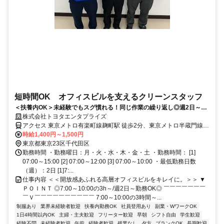
短時間OK オフィスビルを支えるクリーンスタッフ
＜扶養内OK＞未経験でもスグ慣れる！同じ作業の繰り返し◎週2日～＆
1日3h～で無理なく働ける♪
株式会社トヨタエンタプライズ
アクセス 東京メトロ有楽町線麹町駅 徒歩2分、東京メトロ半蔵門線半
蔵門駅徒歩6分、東京メトロ半蔵門線永田町駅徒歩6分
時給1,400円～1,500円
東京都東京23区千代田区
勤務時間 ・勤務曜日：月・火・水・木・金・土 ・勤務時間： [1]
07:00～15:00 [2] 07:00～12:00 [3] 07:00～10:00 ・最低勤務日数
（週）：2日 [1]7:...
仕事内容 ＜＜開放感あふれる高層オフィスビルをキレイに。＞＞ ▼
ＰＯＩＮＴ ◎7:00～10:00の3h～/週2日～勤務OK◎ ￣￣￣￣￣￣￣
￣Ｖ￣￣￣￣￣￣￣￣￣￣ 7:00～10:00の3時間～...
制服あり
業界未経験者歓迎
扶養内勤務OK
社員登用あり
副業・WワークOK
1日4時間以内OK
主婦・主夫歓迎
フリーター歓迎
早朝
シフト自由
学生歓迎
経験不問
未経験者歓迎
午前
経験者歓迎
残業なし
夕方
ブランクOK
長期歓迎