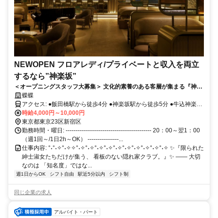
NEWOPEN フロアレディ/プライベートと収入を両立
するなら”神楽坂”
＜オープニングスタッフ大募集＞ 文化的素養のある客層が集まる『神楽
坂』17年間、ご縁で結ばれたゲストの方々を守り/守られ続けてきた蝶蝶
蝶蝶
が完全リニューアルOPEN。SNS禁止。【在籍の秘密を厳守しながら安
アクセス: ●飯田橋駅から徒歩4分 ●神楽坂駅から徒歩5分 ●牛込神楽坂
心、安全に働きたい方々にとって待望の求人です。】
駅から徒歩6分 ✅複数路線利用可能 ＜在来線＞ ［JR総武線］ ＜地下
時給4,000円～10,000円
鉄＞ ［東西線］ ［有楽町線］ ［南北線］ ［都営大江戸線］ ◎新宿
東京都東京23区新宿区
西口駅・池袋駅・中野駅・大手町駅 日本橋駅・銀座一丁目駅・四ツ
勤務時間・曜日: -------------------------------------------- 20：00～翌1：00
谷駅・麻布十番駅 六本木一丁目駅・目黒駅から乗り換えナシ
（週1回～/1日2h～OK） ----------------...
仕事内容: °˖°˖✧°˖✧✧°˖✧°˖✧°˖✧°˖✧°˖✧°˖✧°˖✧°˖✧°˖✧°˖✧ ✨『限られた
紳士淑女たちだけが集う、 看板のない隠れ家クラブ。』✨ ―― 大切
なのは 「知名度」ではな...
週1日からOK
シフト自由
駅近5分以内
シフト制
同じ企業の求人
アルバイト・パート