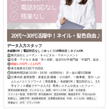
データ入力スタッフ
未経験OK｜電話対応なし｜ゆっくり10時出社｜ネイルOK
株式会社ヒューマン・キャピタル・マネージメント
交通・アクセス 各線「市ヶ谷駅」徒歩5分/半蔵門線「半蔵門」徒歩8
分/各線「九段下駅」徒歩10分
時給1,700円～2,125円
東京都東京23区千代田区
勤務時間詳細 10:00～18:00（休憩60分） 月～金の週5日勤務
仕事内容 雇用形態：派遣社員 職種：その他IT、一般事務、受付 ＼か
んたん×コツコツワーク｜増員募集／ 未経験OK｜電話対応なし 【大
手オフィス通販でデータ入力】 専用システムや決まったフォー...
業界未経験者歓迎
ランチタイム
副業・WワークOK
主婦・主夫歓迎
フリーター歓迎
学歴不問
即日勤務OK
固定時間制
職場見学可
平日のみOK
転勤なし
経験不問
未経験者歓迎
交通費全額支給
午前
ネイルOK
残業なし
研修あり
夕方
ブランクOK