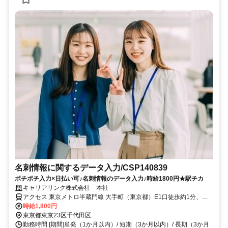
名刺情報に関するデータ入力/CSP140839
ポチポチ入力×日払い可♪名刺情報のデータ入力♪時給1800円★駅チカ
キャリアリンク株式会社 本社
アクセス 東京メトロ半蔵門線 大手町（東京都）E1口徒歩約1分、東
京メトロ千代田線/小田急小田原線 大手町（東京都）C3口徒歩約1
時給1,800円
分、東京メトロ丸ノ内線 大手町（東京都）A4口徒歩約2分 東西線 大
東京都東京23区千代田区
手町駅 徒歩6分 丸の内線 大手町駅 徒歩7分 千代田線 大手町駅 徒歩8
勤務時間 [期間]単発（1か月以内）/ 短期（3か月以内）/ 長期（3か月