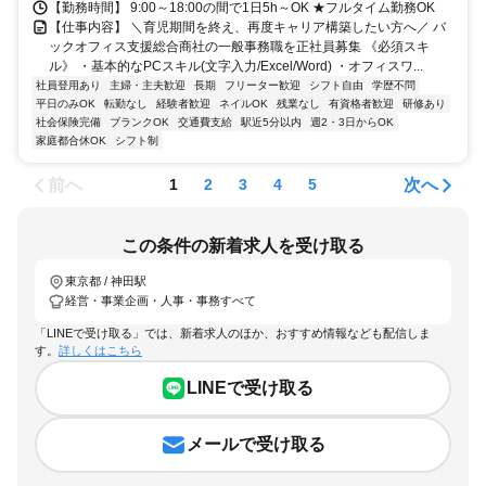
【勤務時間】 9:00～18:00の間で1日5h～OK ★フルタイム勤務OK
【仕事内容】 ＼育児期間を終え、再度キャリア構築したい方へ／ バ
ックオフィス支援総合商社の一般事務職を正社員募集 《必須スキ
ル》 ・基本的なPCスキル(文字入力/Excel/Word) ・オフィスワ...
社員登用あり
主婦・主夫歓迎
長期
フリーター歓迎
シフト自由
学歴不問
平日のみOK
転勤なし
経験者歓迎
ネイルOK
残業なし
有資格者歓迎
研修あり
社会保険完備
ブランクOK
交通費支給
駅近5分以内
週2・3日からOK
家庭都合休OK
シフト制
前へ
次へ
1
2
3
4
5
この条件の新着求人を受け取る
東京都 / 神田駅
経営・事業企画・人事・事務すべて
「LINEで受け取る」では、新着求人のほか、おすすめ情報なども配信しま
す。
詳しくはこちら
LINEで受け取る
メールで受け取る