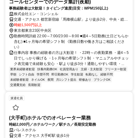
コールセンターでのデータ集計(夜勤)
事務経験者は大歓迎！タイピング速度(目安：WPM150以上)
株式会社エン・コンシェル
交通・アクセス 都営新宿線「馬喰横山駅」より徒歩2分、中央・総武
各駅停車「浅草橋」より徒歩3分、総武本線 「 馬喰町駅」より徒歩4
時給1,500円以上
分
東京都東京23区中央区
勤務時間詳細 22:00～7:00/23:00～8:00 ■週4～5日勤務(土日どちらか
含む) ■1ヶ月毎の希望シフト制 《勤務日数や働き方はご相談くださ
い》
仕事内容 事務の経験者の方は大歓迎！ ・22時～の夜勤業務 ・週4～5
日でしっかり稼げる ・1ヶ月毎の希望シフト制 ・マニュアルやチェッ
ク表完備で未経験も安心 ・駅より徒歩3分！通勤しやすい環境 ・...
業界未経験者歓迎
扶養内勤務OK
社員登用あり
主婦・主夫歓迎
フリーター歓迎
早朝
シフト自由
学歴不問
即日勤務OK
学生歓迎
転勤なし
経験不問
未経験者歓迎
ネイルOK
夜間
月1シフト提出
研修あり
ブランクOK
交通費支給
長期歓迎
派遣社員
(大手町)ホテルでのオペレーター業務
時給2,000円／ホテルワーク／駅チカ／長期安定勤務
パレスホテル
交通・アクセス 大手町駅 徒歩1分