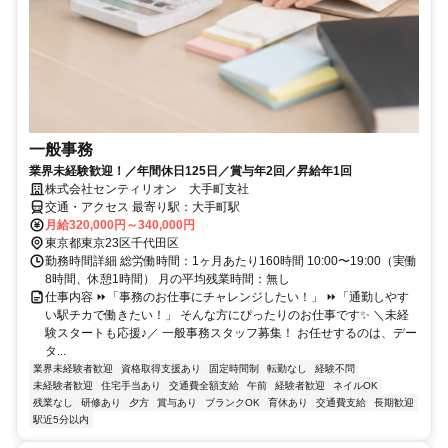
一般事務
業界未経験歓迎！／年間休日125日／賞与年2回／昇給年1回
株式会社センティリオン 大手町支社
交通・アクセス 最寄り駅：大手町駅
月給320,000円～340,000円
東京都東京23区千代田区
勤務時間詳細 総労働時間：1ヶ月あたり160時間 10:00〜19:00（実働
8時間、休憩1時間） 月の平均残業時間：無し
仕事内容 ⏩「事務のお仕事にチャレンジしたい！」 ⏩「通勤しやす
い駅チカで働きたい！」 そんな方にぴったりのお仕事です✨ ＼未経
験スタートも応援♪／ 一般事務スタッフ募集！ お任せするのは、デー
タ...
業界未経験者歓迎
資格取得支援あり
固定時間制
転勤なし
経験不問
未経験者歓迎
住宅手当あり
交通費全額支給
午前
経験者歓迎
ネイルOK
残業なし
研修あり
夕方
賞与あり
ブランクOK
育休あり
交通費支給
長期歓迎
駅近5分以内