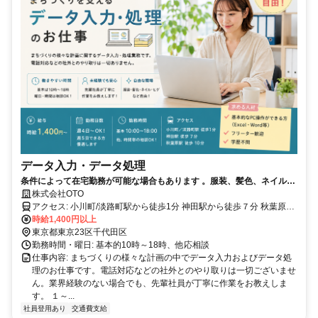
データ入力・データ処理
条件によって在宅勤務が可能な場合もあります 。服装、髪色、ネイル、
ヒゲなど自由な職場
株式会社OTO
アクセス: 小川町/淡路町駅から徒歩1分 神田駅から徒歩７分 秋葉原駅
から徒歩10分
時給1,400円以上
東京都東京23区千代田区
勤務時間・曜日: 基本的10時～18時、他応相談
仕事内容: まちづくりの様々な計画の中でデータ入力およびデータ処
理のお仕事です。電話対応などの社外とのやり取りは一切ございませ
ん。業界経験のない場合でも、先輩社員が丁寧に作業をお教えしま
す。 １～...
社員登用あり
交通費支給