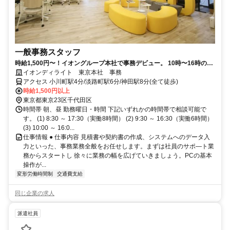
一般事務スタッフ
時給1,500円〜！イオングループ本社で事務デビュー。 10時〜16時の時
短もOKで、私生活も大切に。
イオンディライト 東京本社 事務
アクセス 小川町駅4分/淡路町駅6分/神田駅8分(全て徒歩)
時給1,500円以上
東京都東京23区千代田区
時間帯 朝、昼 勤務曜日・時間 下記いずれかの時間帯で相談可能で
す。 (1) 8:30 ～ 17:30（実働8時間） (2) 9:30 ～ 16:30（実働6時間）
(3) 10:00 ～ 16:0...
仕事情報 ● 仕事内容 見積書や契約書の作成、システムへのデータ入
力といった、事務業務全般をお任せします。まずは社員のサポ―ト業
務からスタートし 徐々に業務の幅を広げていきましょう。PCの基本
操作が...
変形労働時間制
交通費支給
同じ企業の求人
派遣社員