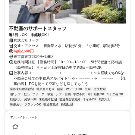
不動産のサポートスタッフ
週3日～OK｜未経験OK！
株式会社リーフ
交通・アクセス 「新御茶ノ水」駅徒歩1分、「小川町」駅徒歩2分、
「淡路町」駅徒歩4分、ほか「神保町」や「神田」駅なども便利です
時給2,500円
東京都東京23区千代田区
勤務時間詳細 【勤務時間】 10：00～18：00 （5時間程度で応相談）
【勤務曜日】 月～日 ✅上記曜日の中で週3日～勤務OK
仕事内容 ⊹・ ┈┈┈┈┈ ・⊹ ・ ┈┈┈┈┈ ・⊹ ✨未経験でもOKな
不動産会社での事務系アルバイト✨ ⊹・ ┈┈┈┈┈ ・⊹ ・ ┈┈┈┈┈ ・ 【仕
事内容】 PCを使って空家などを探してもらう...
業界未経験者歓迎
社員登用あり
副業・WワークOK
主婦・主夫歓迎
週1シフト提出
フリーター歓迎
シフト自由
学歴不問
即日勤務OK
平日のみOK
転勤なし
経験不問
未経験者歓迎
交通費全額支給
ネイルOK
残業なし
研修あり
ブランクOK
交通費支給
長期歓迎
アルバイト・パート