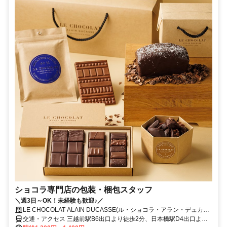
ショコラ専門店の包装・梱包スタッフ
＼週3日～OK！未経験も歓迎♪／
LE CHOCOLAT ALAIN DUCASSE(ル・ショコラ・アラン・デュカス)
東京工房
交通・アクセス 三越前駅B6出口より徒歩2分、日本橋駅D4出口より