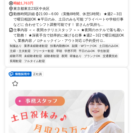
分
時給1,763円
東京都東京23区中央区
勤務時間詳細 ⌚21:00～6:00 （実働8時間、休憩1時間） ★週2～3日
で曜日相談OK ★平日のみ、土日のみも可能 プライベートや学校行事
などに 合わせてシフト調整可能です！ 皆さんが気持ち...
仕事内容 ＜＜ 夜間ホテリエスタッフ ＞＞ ★夜間のホテルで落ち着い
て勤務！ ★深夜手当で効率的に稼げる仕事 ★週2～3日で曜日相談OK
＼ 業務内容 ／ □チェックイン・アウト対応 □予約受付 □...
制服あり
業界未経験者歓迎
扶養内勤務OK
副業・WワークOK
土日祝のみOK
主婦・主夫歓迎
フリーター歓迎
早朝
学歴不問
平日のみOK
学生歓迎
経験不問
未経験者歓迎
経験者歓迎
夜間
研修あり
ブランクOK
交通費支給
長期歓迎
フルタイム歓迎
正社員