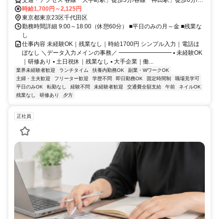
交通・アクセス 各線「大手町駅」徒歩5分/各線「神田駅」徒歩6分/各
線「東京駅」徒歩15分
時給1,700円～2,125円
東京都東京23区千代田区
勤務時間詳細 9:00～18:00（休憩60分） ■平日のみの月～金 ■残業な
し
仕事内容 未経験OK｜残業なし｜時給1700円 シンプル入力｜電話ほ
ぼなし ＼データ入力メインの事務／ ━━━━━━━━━ ▪️ 未経験OK
｜研修あり ▪️ 土日祝休｜残業なし ▪️ 大手企業｜働...
業界未経験者歓迎
ランチタイム
扶養内勤務OK
副業・WワークOK
主婦・主夫歓迎
フリーター歓迎
学歴不問
即日勤務OK
固定時間制
職場見学可
平日のみOK
転勤なし
経験不問
未経験者歓迎
交通費全額支給
午前
ネイルOK
残業なし
研修あり
夕方
正社員