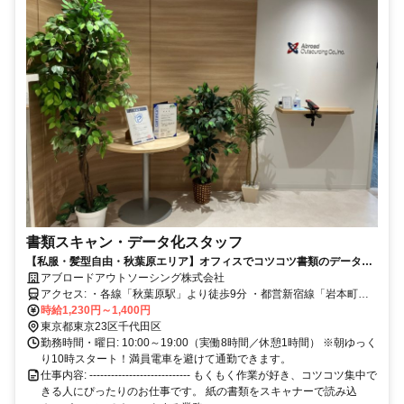
書類スキャン・データ化スタッフ
【私服・髪型自由・秋葉原エリア】オフィスでコツコツ書類のデータ化
｜未経験OK｜20〜30代活躍中｜土日祝休み｜賞与年2回
アブロードアウトソーシング株式会社
アクセス: ・各線「秋葉原駅」より徒歩9分 ・都営新宿線「岩本町
駅」より徒歩5分 ・JR総武本線「馬喰町駅」より徒歩7分 ・東京メト
時給1,230円～1,400円
ロ日比谷線「小伝馬町駅」より徒歩6分
東京都東京23区千代田区
勤務時間・曜日: 10:00～19:00（実働8時間／休憩1時間） ※朝ゆっく
り10時スタート！満員電車を避けて通勤できます。
仕事内容: ---------------------------- もくもく作業が好き、コツコツ集中で
きる人にぴったりのお仕事です。 紙の書類をスキャナーで読み込