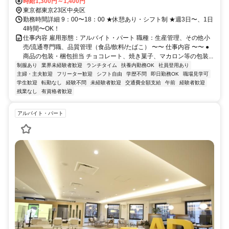
徒歩5分、新日本橋駅5番出口より徒歩5分
時給1,300円～1,400円
東京都東京23区中央区
勤務時間詳細 9：00〜18：00 ★休憩あり・シフト制 ★週3日〜、1日
4時間〜OK！
仕事内容 雇用形態：アルバイト・パート 職種：生産管理、その他小
売/流通専門職、品質管理（食品/飲料/たばこ） 〜〜 仕事内容 〜〜 ●
商品の包装・梱包担当 チョコレート、焼き菓子、マカロン等の包装...
制服あり
業界未経験者歓迎
ランチタイム
扶養内勤務OK
社員登用あり
主婦・主夫歓迎
フリーター歓迎
シフト自由
学歴不問
即日勤務OK
職場見学可
学生歓迎
転勤なし
経験不問
未経験者歓迎
交通費全額支給
午前
経験者歓迎
残業なし
有資格者歓迎
アルバイト・パート