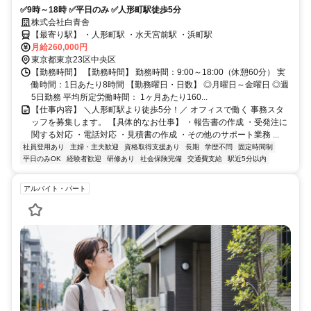
✅9時～18時 ✅平日のみ ✅人形町駅徒歩5分
株式会社白青舎
【最寄り駅】 ・人形町駅 ・水天宮前駅 ・浜町駅
月給260,000円
東京都東京23区中央区
【勤務時間】 【勤務時間】 勤務時間：9:00～18:00（休憩60分） 実
働時間：1日あたり8時間 【勤務曜日・日数】 ◎月曜日～金曜日 ◎週
5日勤務 平均所定労働時間： 1ヶ月あたり160...
【仕事内容】 ＼人形町駅より徒歩5分！／ オフィスで働く 事務スタ
ッフを募集します。 【具体的なお仕事】 ・報告書の作成 ・受発注に
関する対応 ・電話対応 ・見積書の作成 ・その他のサポート業務 ...
社員登用あり
主婦・主夫歓迎
資格取得支援あり
長期
学歴不問
固定時間制
平日のみOK
経験者歓迎
研修あり
社会保険完備
交通費支給
駅近5分以内
アルバイト・パート