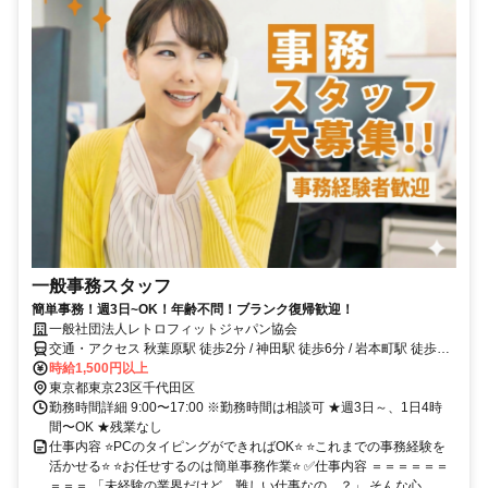
一般事務スタッフ
簡単事務！週3日~OK！年齢不問！ブランク復帰歓迎！
一般社団法人レトロフィットジャパン協会
交通・アクセス 秋葉原駅 徒歩2分 / 神田駅 徒歩6分 / 岩本町駅 徒歩2
分
時給1,500円以上
東京都東京23区千代田区
勤務時間詳細 9:00〜17:00 ※勤務時間は相談可 ★週3日～、1日4時
間〜OK ★残業なし
仕事内容 ⭐PCのタイピングができればOK⭐️ ⭐これまでの事務経験を
活かせる⭐ ⭐お任せするのは簡単事務作業⭐ ✅仕事内容 ＝＝＝＝＝＝
＝＝＝ 「未経験の業界だけど、難しい仕事なの…？」 そんな心...