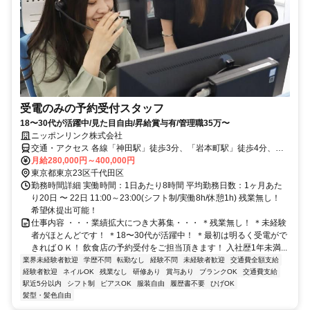
受電のみの予約受付スタッフ
18〜30代が活躍中/見た目自由/昇給賞与有/管理職35万〜
ニッポンリンク株式会社
交通・アクセス 各線「神田駅」徒歩3分、「岩本町駅」徒歩4分、各
線「秋葉原駅」徒歩8分
月給280,000円～400,000円
東京都東京23区千代田区
勤務時間詳細 実働時間：1日あたり8時間 平均勤務日数：1ヶ月あた
り20日 〜 22日 11:00～23:00(シフト制/実働8h/休憩1h) 残業無し！
希望休提出可能！
仕事内容 ・・・業績拡大につき大募集・・・ ＊残業無し！ ＊未経験
者がほとんどです！ ＊18〜30代が活躍中！ ＊最初は明るく受電がで
きればＯＫ！ 飲食店の予約受付をご担当頂きます！ 入社歴1年未満...
業界未経験者歓迎
学歴不問
転勤なし
経験不問
未経験者歓迎
交通費全額支給
経験者歓迎
ネイルOK
残業なし
研修あり
賞与あり
ブランクOK
交通費支給
駅近5分以内
シフト制
ピアスOK
服装自由
履歴書不要
ひげOK
髪型・髪色自由