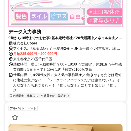
データ入力事務
9時から18時までのお仕事♪基本定時退社／20代活躍中／ネイル自由／駅
ちかのきれいなオフィス
株式会社Copel
アクセス: 『秋葉原駅』から徒歩2分 ✧ JR山手線 ✧ JR京浜東北線 ✧
JR中央・総武線 ✧ 東京メトロ日比谷線 ✧ つくばエクスプレス
月給235,000円～400,000円
東京都東京23区千代田区
勤務時間・曜日: ✧勤務時間 9:00～18:00 ☆実働8h／休憩1h ☆平均残
業時間：1日あっても15分以内 └残業代100％支給
仕事内容: ＼★20代女性に大人気の事務職★／ 働きやすさだけは絶対
に他社に負けない！ 「ワークライフバランスだけは譲れない！」 そ
んな女子たちあつまれ～！ 『推し活女子』にとても嬉しい 『推し
活...
固定時間制
残業なし
交通費支給
昇給あり
アルバイト・パート