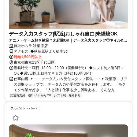
データ入力スタッフ|駅近|おしゃれ自由|未経験OK
アニメ・ゲーム好き歓迎＊未経験OK｜データ入力スタッフ◎ネイル&服
装自由｜秋葉原駅チカ｜週3〜OK＊
買取ホムラ 秋葉原店
アクセス: ◆秋葉原駅より徒歩3分
時給1,500円以上
東京都東京23区千代田区
勤務時間・曜日: 13:00～22:00（実働8時間） ◆シフト制／週3日～
OK ◆週5日以上勤務できる方は時給100円UP！
仕事内容: ✦・┈ データ入力＆受付スタッフ募集 ┈・✦ 秋葉原エリア
の買取ショップで、 データ入力や受付対応をお任せします♩ 「モク
モク作業が好き」 「人と話す仕事も少し興味ある」 そんな方...
交通費支給
週2・3日からOK
シフト制
昇給あり
アルバイト・パート