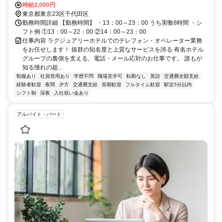
時給2,000円
東京都東京23区千代田区
勤務時間詳細 【勤務時間】 ・13：00～23：00 うち実働8時間 ・シ
フト例 ①13：00～22：00 ②14：00～23：00
仕事内容 ラグジュアリーホテルでのテレフォン・オペレーター業務
をお任せします！ 抜群の知名度と上質なサービスを誇る 有名ホテル
グループの裏側を支える、電話・メール応対のお仕事です。 誰もが
知る憧れの超...
制服あり
社員登用あり
学歴不問
職場見学可
転勤なし
英語
交通費全額支給
経験者歓迎
夜間
夕方
交通費支給
長期歓迎
フルタイム歓迎
駅近5分以内
シフト制
深夜
入社祝い金あり
アルバイト・パート