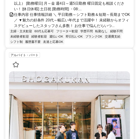
分 ※案件によりその他複数勤務地あり！
以上） [勤務曜日] 月～金 週4日～週5日勤務 曜日固定も相談くださ
い！ [休日休暇] 土日祝 [勤務時間] ・08:...
仕事内容 仕事情報詳細 ＼ 平日勤務～シフト勤務＆短期～長期までOK
／ ▼魅力の好条件 20代～幅広い年代まで活躍中！ 未経験からオフィ
スデビューしたスタッフさん多数！ お仕事で悩んだらいつ...
主婦・主夫歓迎
60代も応募可
フリーター歓迎
学歴不問
転勤なし
経験不問
未経験者歓迎
経験者歓迎
週払いOK
即日払いOK
ブランクOK
交通費支給
シフト制
履歴書不要
友達と応募OK
アルバイト・パート