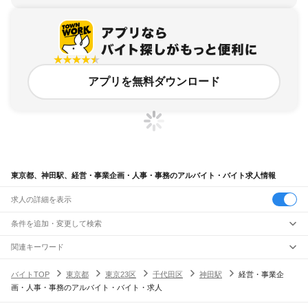
アプリを無料ダウンロード
東京都、神田駅、経営・事業企画・人事・事務のアルバイト・バイト求人情報
求人の詳細を表示
条件を追加・変更して検索
市区町村を追加・変更
関連キーワード
完全在宅ワーク 全国
シール貼り 在宅
現在地周辺
ガチャガチャ
犬カフェ
東京都
駅を追加・変更
バイトTOP
東京都
東京23区
千代田区
神田駅
経営・事業企
東京都
すべて
画・人事・事務のアルバイト・バイト・求人
東京23区
すべて
職種を追加・変更
JR東海道本線(東京～熱海)
千代田区
中央区
港区
新宿区
文京区
台東区
墨田区
江東区
品川区
目黒区
大田区
東京駅
新橋駅
品川駅