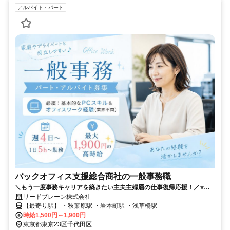
アルバイト・パート
バックオフィス支援総合商社の一般事務職
＼もう一度事務キャリアを築きたい主夫主婦層の仕事復帰応援！／⭐週4
日〜1日5h〜勤務⭐最大1,900円の高時給⭐正社員登用あり
リードブレーン株式会社
【最寄り駅】 ・秋葉原駅 ・岩本町駅 ・浅草橋駅
時給1,500円～1,900円
東京都東京23区千代田区