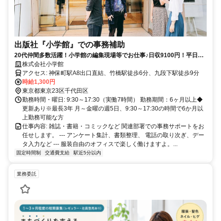
出版社『小学館』での事務補助
20代仲間多数活躍！小学館の編集現場等でお仕事♪日収9100円！平日フ
ルタイム勤務！賞与年2回有！
株式会社小学館
アクセス: 神保町駅A8出口直結、竹橋駅徒歩6分、九段下駅徒歩9分
時給1,300円
東京都東京23区千代田区
勤務時間・曜日: 9:30～17:30（実働7時間） 勤務期間：6ヶ月以上◆
更新あり※最長3年 月～金曜の週5日、9:30～17:30の時間で6か月以
上勤務可能な方
仕事内容: 雑誌・書籍・コミックなど 関連部署での事務サポートをお
任せします。 --- アンケート集計、書類整理、 電話の取り次ぎ、デー
タ入力など --- 服装自由のオフィスで楽しく働けますよ。...
固定時間制
交通費支給
駅近5分以内
業務委託