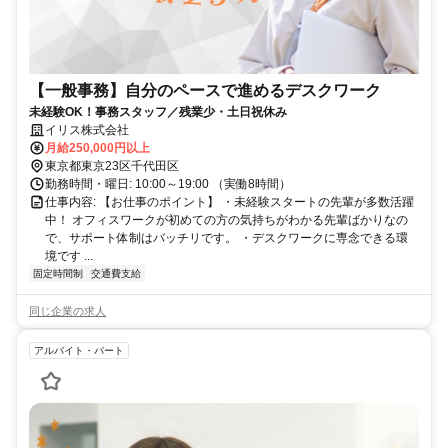
【一般事務】自分のペースで進めるデスクワーク
未経験OK！事務スタッフ／残業少・土日祝休み
イリス株式会社
月給250,000円以上
東京都東京23区千代田区
勤務時間・曜日: 10:00～19:00 （実働8時間）
仕事内容: 【お仕事のポイント】 ・未経験スタートの先輩が多数活躍
中！ オフィスワークが初めての方の気持ちがわかる先輩ばかりなの
で、サポート体制はバッチリです。 ・デスクワークに専念できる環
境です ...
固定時間制
交通費支給
同じ企業の求人
アルバイト・パート