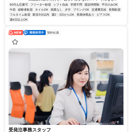
60代も応募可
フリーター歓迎
シフト自由
学歴不問
固定時間制
平日のみOK
午前
経験者歓迎
ネイルOK
残業なし
夕方
ブランクOK
交通費支給
長期歓迎
フルタイム歓迎
駅近5分以内
週2・3日からOK
長期休暇あり
ピアスOK
週4日以上OK
契約社員
受発注事務スタッフ