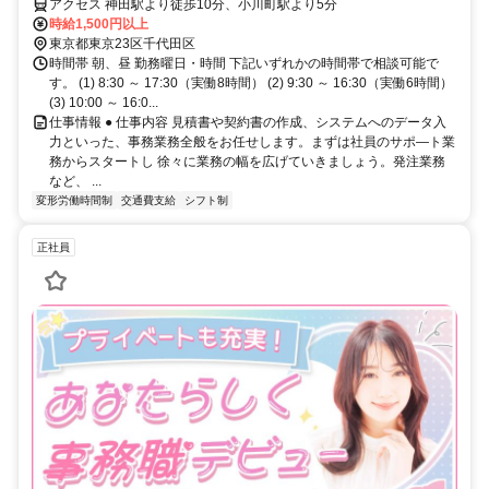
アクセス 神田駅より徒歩10分、小川町駅より5分
時給1,500円以上
東京都東京23区千代田区
時間帯 朝、昼 勤務曜日・時間 下記いずれかの時間帯で相談可能で
す。 (1) 8:30 ～ 17:30（実働8時間） (2) 9:30 ～ 16:30（実働6時間）
(3) 10:00 ～ 16:0...
仕事情報 ● 仕事内容 見積書や契約書の作成、システムへのデータ入
力といった、事務業務全般をお任せします。まずは社員のサポ―ト業
務からスタートし 徐々に業務の幅を広げていきましょう。発注業務
など、 ...
変形労働時間制
交通費支給
シフト制
正社員