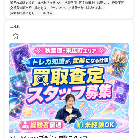
業界未経験者歓迎
資格取得支援あり
学歴不問
固定時間制
転勤なし
経験不問
交通費全額支給
賞与あり
ブランクOK
交通費支給
駅近5分以内
資格取得手当あり
土日祝休み
正社員
トレカショップ査定・買取スタッフ