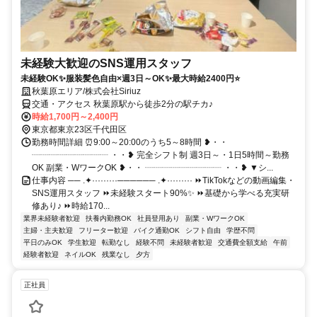
未経験大歓迎のSNS運用スタッフ
未経験OK✨服装髪色自由×週3日～OK✨最大時給2400円⭐
秋葉原エリア/株式会社Siriuz
交通・アクセス 秋葉原駅から徒歩2分の駅チカ♪
時給1,700円～2,400円
東京都東京23区千代田区
勤務時間詳細 ⏰9:00～20:00のうち5～8時間 ❥・・
┈┈┈┈┈┈┈┈┈ ・・❥ 完全シフト制 週3日～・1日5時間～勤務
OK 副業・WワークOK ❥・・ ┈┈┈┈┈┈┈┈┈ ・・❥ ▼シ...
仕事内容 ── .✦·········────── .✦········· ⏩TikTokなどの動画編集・
SNS運用スタッフ ⏩未経験スタート90%✨ ⏩基礎から学べる充実研
修あり♪ ⏩時給170...
業界未経験者歓迎
扶養内勤務OK
社員登用あり
副業・WワークOK
主婦・主夫歓迎
フリーター歓迎
バイク通勤OK
シフト自由
学歴不問
平日のみOK
学生歓迎
転勤なし
経験不問
未経験者歓迎
交通費全額支給
午前
経験者歓迎
ネイルOK
残業なし
夕方
正社員