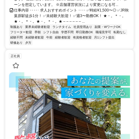
ーンを想定しています。 ※店舗運営状況により変更になる可...
仕事内容 ‥‥･ 求人おすすめポイント ‥‥ ✅時給¥1,500〜◎ ✅JR秋
葉原駅徒歩1分！ ✅未経験大歓迎！ ✅週3〜勤務OK！ ★・。＊・。
★・。＊・。★・。＊・。★ – – – – – – ...
制服あり
業界未経験者歓迎
ランチタイム
社員登用あり
副業・WワークOK
フリーター歓迎
早朝
シフト自由
学歴不問
即日勤務OK
職場見学可
転勤なし
経験不問
未経験者歓迎
午前
経験者歓迎
有資格者歓迎
月1シフト提出
研修あり
夕方
正社員