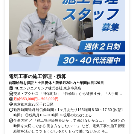
電気工事の施工管理・積算
前職給与を保証＊土日祝休＊残業月20h内＊年間休日120日
INEエンジニアリング株式会社 東京事業所
交通・アクセス 「神保町駅」「竹橋駅」から徒歩４分、「大手町
駅」から徒歩10分
月給353,000円～503,000円
東京都東京23区千代田区
勤務時間詳細 総労働時間：1ヶ月あたり163時間 8:30～17:30 (休憩1
時間） ◎残業月10～20時間 ※現場の状況による
仕事内容 ／ 「施工管理経験を活かして 働けないかな…」 「家族との
時間を大切にできる 働き方をしたい･･･」 など、電気工事の施工管理
経験を活かしつつ もう少しゆとりもって働けないかと 考...