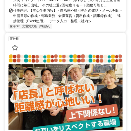
徒歩4分 東京メトロ半蔵門線 三越前駅 徒歩1分
ム制（コアタイム11：00～15：00） 慣れるまでの3か月は上記営業
時間に毎日出社、 その後は週2回程度リモート勤務可能と...
仕事内容: 【主な仕事内容】 - 自治体や取引先との電話・メール対応 -
申請書類の作成・郵送業務 - 会議運営（資料作成・議事録作成） - 進
捗管理（Excel使用） - データ入力・整理（社内シ...
在宅OK
交通費支給
昇給あり
正社員