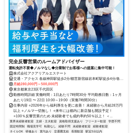
完全反響営業のルームアドバイザー
運転免許不要◆ノルマなし◆分業制でお客様への提案に集中可能！
株式会社アクアリアルエステート
交通・アクセス 各線神田駅徒歩2分/都営新宿線岩本町駅徒歩4分/各線
秋葉原駅徒歩10分
月給280,000円～500,000円
東京都東京23区千代田区
勤務時間詳細 実働時間：1日あたり7時間30分 平均勤務日数：1ヶ月
あたり19日 〜 22日 10:00～19:00（実働7時間30分）
仕事内容 ⭐2026年から福利厚生を更に改善！ 未経験から月給28万円
以上 ⭐ノルマ一切無し！ ⭐来年には都内に新店舗も開設予定！
⭐100％反響営業のため 未経験者でも成約率約50％以上！ ＜...
業界未経験者歓迎
主婦・主夫歓迎
資格取得支援あり
フリーター歓迎
学歴不問
固定時間制
職場見学可
転勤なし
経験不問
未経験者歓迎
経験者歓迎
ネイルOK
研修あり
賞与あり
交通費支給
長期歓迎
駅近5分以内