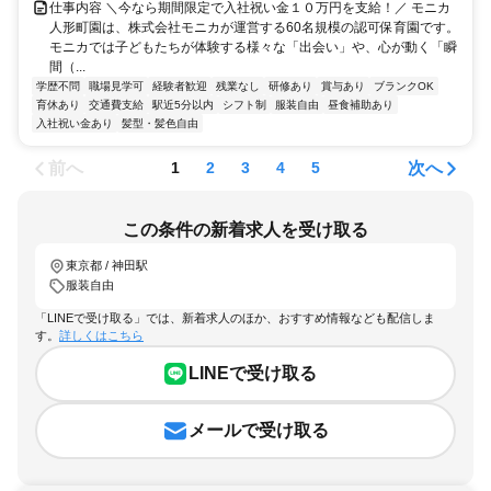
仕事内容 ＼今なら期間限定で入社祝い金１０万円を支給！／ モニカ
人形町園は、株式会社モニカが運営する60名規模の認可保育園です。
モニカでは子どもたちが体験する様々な「出会い」や、心が動く「瞬
間（...
学歴不問
職場見学可
経験者歓迎
残業なし
研修あり
賞与あり
ブランクOK
育休あり
交通費支給
駅近5分以内
シフト制
服装自由
昼食補助あり
入社祝い金あり
髪型・髪色自由
前へ
次へ
1
2
3
4
5
この条件の新着求人を受け取る
東京都 / 神田駅
服装自由
「LINEで受け取る」では、新着求人のほか、おすすめ情報なども配信しま
す。
詳しくはこちら
LINEで受け取る
メールで受け取る