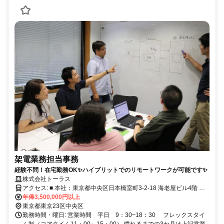
架電業務担当事務
経験不問！在宅勤務OK✨ハイブリットでのリモートワークが可能です✨
株式会社トーラス
アクセス: ■ 本社：東京都中央区日本橋室町3-2-18 海老屋ビル4階 東
京メトロ銀座線 三越前駅 徒歩1分 東京メトロ半蔵門線 三越前
年俸3,500,000円以上
駅 徒歩4分 JR総武線快速 新日本橋駅 徒歩1分 ■ 分室：東京都中
東京都東京23区中央区
央区日本橋室町1丁目1-3 紅花ビル6階 東京メトロ銀座線 三越前駅
勤務時間・曜日: 営業時間 平日 9：30~18：30 フレックスタイ