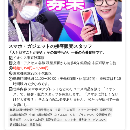
スマホ・ガジェットの接客販売スタッフ
「人と話すことが好き」その気持ちが、一番の応募資格です。
イオシス東京秋葉原
交通・アクセス 各線 秋葉原駅から徒歩6分 銀座線 末広町駅から徒歩2
分
時給1,350円～1,500円
東京都東京23区千代田区
勤務時間詳細 11:00〜20:00（実働8時間・休憩1時間） ※残業は月10
時間以内で少なめです。
仕事内容 スマホやタブレットなどのリユース商品を扱う 「イオシ
ス」で、接客・販売スタッフを募集します。 「スマホに詳しくない
けど大丈夫？」 そんな心配は必要ありません。 私たちが採用で一番
大切にし...
業界未経験者歓迎
社員登用あり
主婦・主夫歓迎
フリーター歓迎
学歴不問
未経験者歓迎
午前
経験者歓迎
ネイルOK
夕方
ブランクOK
交通費支給
長期歓迎
フルタイム歓迎
駅近5分以内
シフト制
社割あり
ピアスOK
週4日以上OK
服装自由