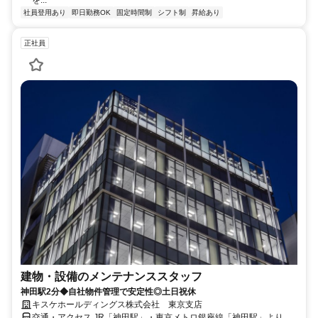
社員登用あり
即日勤務OK
固定時間制
シフト制
昇給あり
正社員
建物・設備のメンテナンススタッフ
神田駅2分◆自社物件管理で安定性◎土日祝休
キスケホールディングス株式会社 東京支店
交通・アクセス JR「神田駅」・東京メトロ銀座線「神田駅」より徒