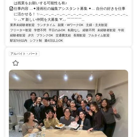
は残業をお願いする可能性も有♪
仕事内容 …✦漫画社の編集アシスタント募集 ✦… 自分の好きを仕事
に活かせる！ ✨︵‿︵‿︵‿︵‿︵‿︵‿︵‿︵‿︵‿︵‿︵‿︵‿︵‿︵‿︵‿︵‿
✨ ⸜⸜➰ 新しい仲間を大募集 ➰⸝⸝ ￣￣￣￣...
業界未経験者歓迎
ランチタイム
副業・WワークOK
主婦・主夫歓迎
フリーター歓迎
学歴不問
平日のみOK
転勤なし
経験不問
未経験者歓迎
午前
経験者歓迎
夕方
ブランクOK
交通費支給
長期歓迎
フルタイム歓迎
駅近5分以内
シフト制
週4日以上OK
アルバイト・パート