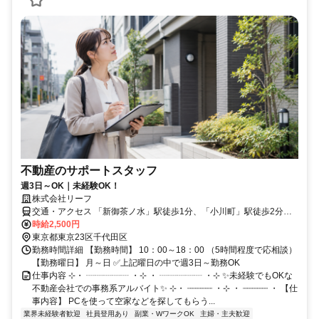
不動産のサポートスタッフ
週3日～OK｜未経験OK！
株式会社リーフ
交通・アクセス 「新御茶ノ水」駅徒歩1分、「小川町」駅徒歩2分、
「淡路町」駅徒歩4分、ほか「神保町」や「神田」駅なども便利です
時給2,500円
東京都東京23区千代田区
勤務時間詳細 【勤務時間】 10：00～18：00 （5時間程度で応相談）
【勤務曜日】 月～日 ✅上記曜日の中で週3日～勤務OK
仕事内容 ⊹・ ┈┈┈┈┈ ・⊹ ・ ┈┈┈┈┈ ・⊹ ✨未経験でもOKな
不動産会社での事務系アルバイト✨ ⊹・ ┈┈┈┈┈ ・⊹ ・ ┈┈┈┈┈ ・ 【仕
事内容】 PCを使って空家などを探してもらう...
業界未経験者歓迎
社員登用あり
副業・WワークOK
主婦・主夫歓迎