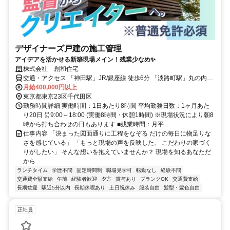
デザイナーズ戸建の施工管理
アイデアを活かせる新築現場メイン！残業少なめ✨
株式会社 創和住宅
交通・アクセス 「神田駅」JR/銀座線 徒歩6分 「淡路町駅」丸の内線
徒歩4分「小川町駅」新宿線線徒歩4分
月給400,000円以上
東京都東京23区千代田区
勤務時間詳細 実働時間：1日あたり8時間 平均勤務日数：1ヶ月あた
り20日 ⏰9:00～18:00 (実働8時間・休憩1時間) ※現場状況により朝8
時から打ち合わせの日もあります ■残業時間：月平...
仕事内容 「決まった図面通りに工程をなぞる だけの毎日に物足りな
さを感じている」 「もっと現場の声を反映した、 こだわりの家づく
りがしたい」 そんな想いを抱えていませんか？ 現場を知るあなただ
から...
ランチタイム
学歴不問
固定時間制
職場見学可
転勤なし
経験不問
交通費全額支給
午前
経験者歓迎
夕方
賞与あり
ブランクOK
交通費支給
長期歓迎
駅近5分以内
長期休暇あり
土日祝休み
服装自由
髪型・髪色自由
正社員