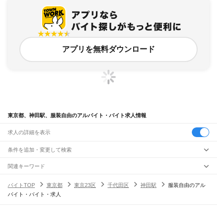
アプリを無料ダウンロード
東京都、神田駅、服装自由のアルバイト・バイト求人情報
求人の詳細を表示
条件を追加・変更して検索
市区町村を追加・変更
関連キーワード
完全在宅ワーク 全国
シール貼り 在宅
現在地周辺
ガチャガチャ
犬カフェ
東京都
駅を追加・変更
バイトTOP
東京都
東京23区
千代田区
神田駅
服装自由のアル
東京都
すべて
バイト・バイト・求人
東京23区
すべて
職種を追加・変更
JR東海道本線(東京～熱海)
千代田区
中央区
港区
新宿区
文京区
台東区
墨田区
江東区
品川区
目黒区
大田区
東京駅
新橋駅
品川駅
飲食・フードサービス
世田谷区
渋谷区
中野区
杉並区
豊島区
北区
荒川区
板橋区
練馬区
足立区
葛飾区
特徴を追加・変更