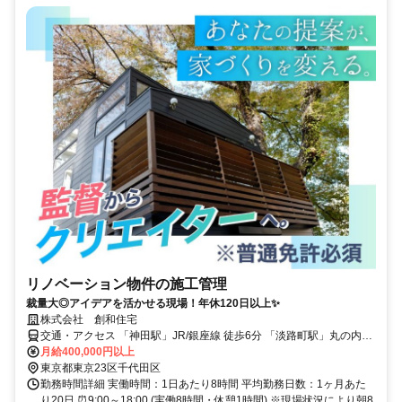
リノベーション物件の施工管理
裁量大◎アイデアを活かせる現場！年休120日以上✨
株式会社 創和住宅
交通・アクセス 「神田駅」JR/銀座線 徒歩6分 「淡路町駅」丸の内線
徒歩4分「小川町駅」新宿線線徒歩4分
月給400,000円以上
東京都東京23区千代田区
勤務時間詳細 実働時間：1日あたり8時間 平均勤務日数：1ヶ月あた
り20日 ⏰9:00～18:00 (実働8時間・休憩1時間) ※現場状況により朝8