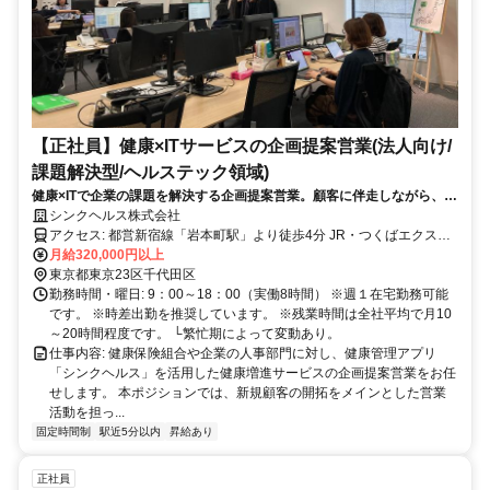
【正社員】健康×ITサービスの企画提案営業(法人向け/
課題解決型/ヘルステック領域)
健康×ITで企業の課題を解決する企画提案営業。顧客に伴走しながら、サ
ービス価値を高めていくポジションです。
シンクヘルス株式会社
アクセス: 都営新宿線「岩本町駅」より徒歩4分 JR・つくばエクスプ
レス「秋葉原駅」より徒歩4分 東京メトロ銀座線「神田駅」より徒歩
月給320,000円以上
4分
東京都東京23区千代田区
勤務時間・曜日: 9：00～18：00（実働8時間） ※週１在宅勤務可能
です。 ※時差出勤を推奨しています。 ※残業時間は全社平均で月10
～20時間程度です。 └繁忙期によって変動あり。
仕事内容: 健康保険組合や企業の人事部門に対し、健康管理アプリ
「シンクヘルス」を活用した健康増進サービスの企画提案営業をお任
せします。 本ポジションでは、新規顧客の開拓をメインとした営業
活動を担っ...
固定時間制
駅近5分以内
昇給あり
正社員