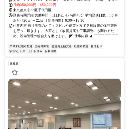
歩2分
月給350,000円～450,000円
東京都東京23区千代田区
勤務時間詳細 実働時間：1日あたり7時間45分 平均勤務日数：1ヶ月
あたり20日 〜 21日 【勤務時間】9:30〜18:30
仕事内容 自社所有のオフィスビルや商業ビルで各種設備の保守管理
を行って頂きます。 大家として改善提案や工事調整にも関わるた
め、設備管理の総合力を磨けます。 |◤ 仕事内容 ◢| ￣￣￣￣￣￣￣
￣￣￣...
業界未経験者歓迎
固定時間制
交通費全額支給
経験者歓迎
育休あり
駅近5分以内
土日祝休み
服装自由
正社員