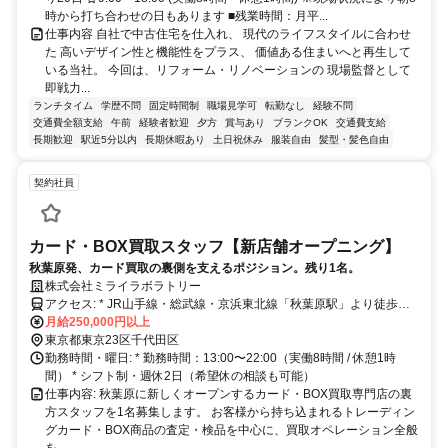
時から打ち合わせの日もあります ■残業時間：月平...
仕事内容 自社で中古住宅を仕入れ、 現代のライフスタイルに合わせ
た 高いデザイン性と機能性をプラス、 価値ある住まいへと再生して
いる当社。 今回は、リフォーム・リノベーションの 現場監督として
即戦力...
ランチタイム
学歴不問
固定時間制
職場見学可
転勤なし
経験不問
交通費全額支給
午前
経験者歓迎
夕方
賞与あり
ブランクOK
交通費支給
長期歓迎
駅近5分以内
長期休暇あり
土日祝休み
服装自由
髪型・髪色自由
契約社員
カード・BOX買取スタッフ【新店舗オープニング】
秋葉原発、カード買取の裏側を支えるポジション。残り1名。
株式会社ミライラボラトリー
アクセス: * JR山手線・総武線・京浜東北線「秋葉原駅」より徒歩圏
内 * 東京メトロ日比谷線「秋葉原駅」より徒歩圏内 * 都営新宿線「岩
月給250,000円以上
本町駅」からもアクセス可能
東京都東京23区千代田区
勤務時間・曜日: * 勤務時間：13:00〜22:00（実働8時間 / 休憩1時
間） * シフト制・週休2日（希望休の相談も可能）
仕事内容: 秋葉原に新しくオープンするカード・BOX買取専門店の裏
方スタッフを1名募集します。 お客様から持ち込まれるトレーディン
グカード・BOX商品の査定・検品を中心に、買取オペレーション全般
を...