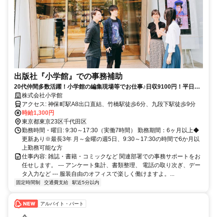
出版社『小学館』での事務補助
20代仲間多数活躍！小学館の編集現場等でお仕事♪日収9100円！平日フ
ルタイム勤務！賞与年2回有！
株式会社小学館
アクセス: 神保町駅A8出口直結、竹橋駅徒歩6分、九段下駅徒歩9分
時給1,300円
東京都東京23区千代田区
勤務時間・曜日: 9:30～17:30（実働7時間） 勤務期間：6ヶ月以上◆
更新あり※最長3年 月～金曜の週5日、9:30～17:30の時間で6か月以
上勤務可能な方
仕事内容: 雑誌・書籍・コミックなど 関連部署での事務サポートをお
任せします。 --- アンケート集計、書類整理、 電話の取り次ぎ、デー
タ入力など --- 服装自由のオフィスで楽しく働けますよ。...
固定時間制
交通費支給
駅近5分以内
アルバイト・パート