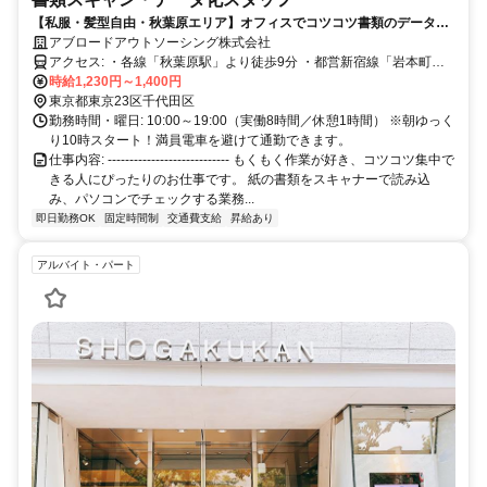
【私服・髪型自由・秋葉原エリア】オフィスでコツコツ書類のデータ化
｜未経験OK｜20〜30代活躍中｜土日祝休み｜賞与年2回
アブロードアウトソーシング株式会社
アクセス: ・各線「秋葉原駅」より徒歩9分 ・都営新宿線「岩本町
駅」より徒歩5分 ・JR総武本線「馬喰町駅」より徒歩7分 ・東京メト
時給1,230円～1,400円
ロ日比谷線「小伝馬町駅」より徒歩6分
東京都東京23区千代田区
勤務時間・曜日: 10:00～19:00（実働8時間／休憩1時間） ※朝ゆっく
り10時スタート！満員電車を避けて通勤できます。
仕事内容: ---------------------------- もくもく作業が好き、コツコツ集中で
きる人にぴったりのお仕事です。 紙の書類をスキャナーで読み込
み、パソコンでチェックする業務...
即日勤務OK
固定時間制
交通費支給
昇給あり
アルバイト・パート