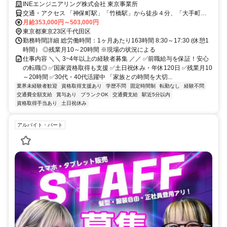
INEエンジニアリング株式会社 東京事業所
交通・アクセス 「神保町駅」「竹橋駅」から徒歩４分、「大手町
駅」から徒歩10分
月給353,000円～503,000円
東京都東京23区千代田区
勤務時間詳細 総労働時間：1ヶ月あたり163時間 8:30～17:30 (休憩1
時間） ◎残業月10～20時間 ※現場の状況による
仕事内容 ＼＼ 3~4年以上の経験者募集 ／／ ✅前職給与を保証！安心
の転職◎ ✅国家資格取得も支援 ✅土日祝休み・年休120日 ✅残業月10
～20時間 ✅30代・40代活躍中 「家族との時間を大切...
業界未経験者歓迎
資格取得支援あり
学歴不問
固定時間制
転勤なし
経験不問
交通費全額支給
賞与あり
ブランクOK
交通費支給
駅近5分以内
資格取得手当あり
土日祝休み
アルバイト・パート