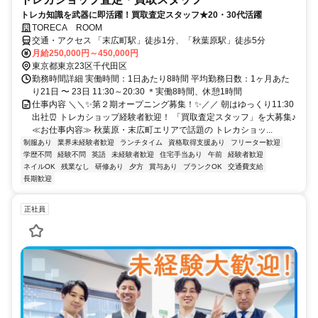
トレカ知識を武器に即活躍！買取査定スタッフ★20・30代活躍
TORECA ROOM
交通・アクセス 「末広町駅」徒歩1分、「秋葉原駅」徒歩5分
月給250,000円～450,000円
東京都東京23区千代田区
勤務時間詳細 実働時間：1日あたり8時間 平均勤務日数：1ヶ月あた
り21日 〜 23日 11:30～20:30 ＊実働8時間、休憩1時間
仕事内容 ＼＼✨第２期オープニング募集！✨／／ 朝はゆっくり11:30
出社⏰ トレカショップ経験者歓迎！ 「買取査定スタッフ」を大募集♪
≪お仕事内容≫ 秋葉原・末広町エリアで話題の トレカショッ...
制服あり
業界未経験者歓迎
ランチタイム
資格取得支援あり
フリーター歓迎
学歴不問
経験不問
英語
未経験者歓迎
住宅手当あり
午前
経験者歓迎
ネイルOK
残業なし
研修あり
夕方
賞与あり
ブランクOK
交通費支給
長期歓迎
正社員