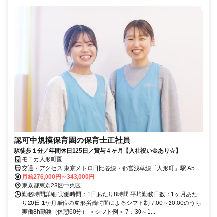
認可中規模保育園の保育士正社員
駅徒歩１分／年間休日125日／賞与４ヶ月【入社祝い金あり☆】
モニカ人形町園
交通・アクセス 東京メトロ日比谷線・都営浅草線「人形町」駅 A5出
口 徒歩1分
月給276,000円～343,000円
東京都東京23区中央区
勤務時間詳細 実働時間：1日あたり8時間 平均勤務日数：1ヶ月あた
り20日 1か月単位の変形労働時間によるシフト制 7:00～20:00のうち
実働8h勤務（休憩60分） ＜シフト例＞ 7：30～1...