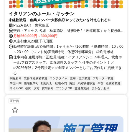
イタリアンのホール・キッチン
未経験歓迎！創業メンバー大募集◎やってみたいを叶えられる✨
PIZZA BAR 裏秋葉原
交通・アクセス 各線「秋葉原駅」徒歩5分 / 「岩本町駅」から徒歩6
分！他「御茶ノ水駅」「末広町駅」「神田駅」「上野駅」からもアク
月給260,000円～300,000円
セス良好！
東京都東京23区千代田区
勤務時間詳細 総労働時間：1ヶ月あたり160時間 ＊勤務時間：10：00
～23：00 （シフト制/実働8時間・休憩2時間30分） ◎終電考慮
仕事内容 雇用形態：正社員 職種：イタリアンシェフ/料理人、飲食ホ
ール/フロアスタッフ、飲食調理スタッフ ＼仕事のポイント！／
✅2026年秋に2号店決定✨ ✅創業メンバーとしてお店作りに貢献でき
る...
制服あり
業界未経験者歓迎
ランチタイム
主婦・主夫歓迎
フリーター歓迎
学歴不問
職場見学可
転勤なし
経験不問
英語
未経験者歓迎
午前
経験者歓迎
ネイルOK
夜間
夕方
賞与あり
ブランクOK
交通費支給
まかないあり
正社員