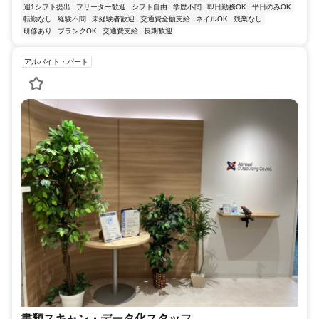
週1シフト提出
フリーター歓迎
シフト自由
学歴不問
即日勤務OK
平日のみOK
転勤なし
経験不問
未経験者歓迎
交通費全額支給
ネイルOK
残業なし
研修あり
ブランクOK
交通費支給
長期歓迎
アルバイト・パート
書類スキャン・データ化スタッフ