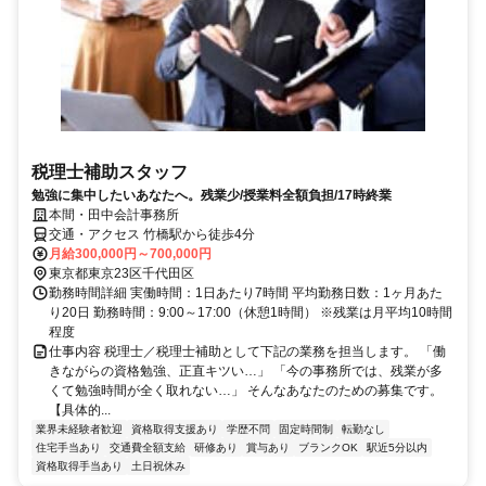
税理士補助スタッフ
勉強に集中したいあなたへ。残業少/授業料全額負担/17時終業
本間・田中会計事務所
交通・アクセス 竹橋駅から徒歩4分
月給300,000円～700,000円
東京都東京23区千代田区
勤務時間詳細 実働時間：1日あたり7時間 平均勤務日数：1ヶ月あた
り20日 勤務時間：9:00～17:00（休憩1時間） ※残業は月平均10時間
程度
仕事内容 税理士／税理士補助として下記の業務を担当します。 「働
きながらの資格勉強、正直キツい…」 「今の事務所では、残業が多
くて勉強時間が全く取れない…」 そんなあなたのための募集です。
【具体的...
業界未経験者歓迎
資格取得支援あり
学歴不問
固定時間制
転勤なし
住宅手当あり
交通費全額支給
研修あり
賞与あり
ブランクOK
駅近5分以内
資格取得手当あり
土日祝休み