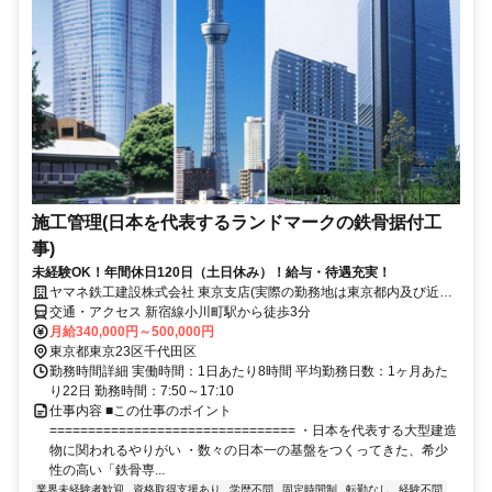
施工管理(日本を代表するランドマークの鉄骨据付工
事)
未経験OK！年間休日120日（土日休み）！給与・待遇充実！
ヤマネ鉄工建設株式会社 東京支店(実際の勤務地は東京都内及び近郊
の工事現場となります。直行直帰で東京支店への出社義務はありませ
交通・アクセス 新宿線小川町駅から徒歩3分
ん))
月給340,000円～500,000円
東京都東京23区千代田区
勤務時間詳細 実働時間：1日あたり8時間 平均勤務日数：1ヶ月あた
り22日 勤務時間：7:50～17:10
仕事内容 ■この仕事のポイント
================================ ・日本を代表する大型建造
物に関われるやりがい ・数々の日本一の基盤をつくってきた、希少
性の高い「鉄骨専...
業界未経験者歓迎
資格取得支援あり
学歴不問
固定時間制
転勤なし
経験不問