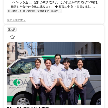
ドバックを返し、翌日の商談で試す。この反復が年間で約200時間。
練習した分だけ身体に残ります。 ◆ 教育の中身 ・毎日約5本、...
即日勤務OK
固定時間制
交通費支給
昇給あり
同じ企業の求人
正社員