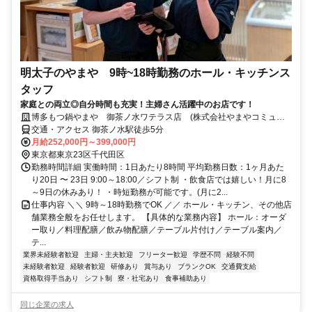
明太子のやまや 9時~18時勤務のホール・キッチンス
タッフ
家庭との両立◎自分時間も充実！主婦さん活躍中のお店です！
博多もつ鍋やまや 御茶ノ水ワテラス店 (株式会社やまやコミュニ
ケーションズ)
交通・アクセス 御茶ノ水駅徒歩5分
月給252,000円～399,000円
東京都東京23区千代田区
勤務時間詳細 実働時間：1日あたり8時間 平均勤務日数：1ヶ月あた
り20日 〜 23日 9:00～18:00／シフト制 ・飲食店では嬉しい！月に8
～9日の休みあり！ ・時短勤務が可能です。(月に2...
仕事内容 ＼＼ 9時～18時勤務でOK ／／ ホール・キッチン、その他店
舗業務全般をお任せします。 【具体的な業務内容】 ホール：オーダ
ー取り／料理配膳／飲み物配膳／テーブル片付け／テーブル案内／
テ...
業界未経験者歓迎
主婦・主夫歓迎
フリーター歓迎
学歴不問
経験不問
未経験者歓迎
経験者歓迎
研修あり
賞与あり
ブランクOK
交通費支給
資格取得手当あり
シフト制
寮・社宅あり
食事補助あり
同じ企業の求人