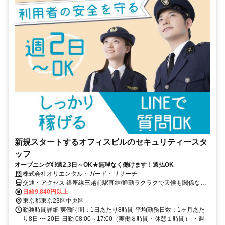
新規スタートするオフィスビルのセキュリティースタ
ッフ
オープニング◎週2,3日～OK★無理なく働けます！週払OK
株式会社オリエンタル・ガード・リサーチ
交通・アクセス 銀座線三越前駅直結/通勤ラクラクで天候も関係なし
◎
日給9,840円以上
東京都東京23区中央区
勤務時間詳細 実働時間：1日あたり8時間 平均勤務日数：1ヶ月あた
り8日 〜 20日 日勤 08:00～17:00（実働８時間・休憩１時間） ・週