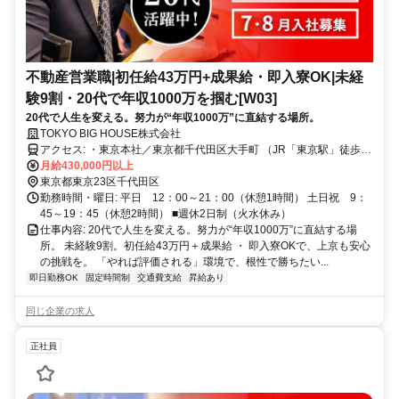
不動産営業職|初任給43万円+成果給・即入寮OK|未経
験9割・20代で年収1000万を掴む[W03]
20代で人生を変える。努力が“年収1000万”に直結する場所。
TOKYO BIG HOUSE株式会社
アクセス: ・東京本社／東京都千代田区大手町 （JR「東京駅」徒歩8
分、丸の内線・半蔵門線・東西線「大手町駅」駅直結） ・船橋営業
月給430,000円以上
所／千葉県船橋市前原西 （JR「津田沼駅」徒歩5分、京成線「新津田
東京都東京23区千代田区
沼駅」徒歩9分） ・埼玉営業所 2026年10月OPEN予定！ オープニ
勤務時間・曜日: 平日 12：00～21：00（休憩1時間） 土日祝 9：
ングスタッフ募集中です！！
45～19：45（休憩2時間） ■週休2日制（火水休み）
仕事内容: 20代で人生を変える。努力が“年収1000万”に直結する場
所。 未経験9割。初任給43万円＋成果給 ・ 即入寮OKで、上京も安心
の挑戦を。 「やれば評価される」環境で、根性で勝ちたい...
即日勤務OK
固定時間制
交通費支給
昇給あり
同じ企業の求人
正社員