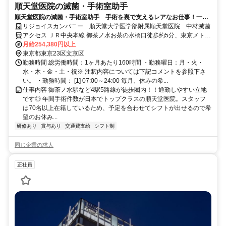
順天堂医院の滅菌・手術室助手
順天堂医院の滅菌・手術室助手 手術を裏で支えるレアなお仕事！一生
モノのスキルが手に入る◎
リジョイスカンパニー 順天堂大学医学部附属順天堂医院 中材滅菌
アクセス ＪＲ中央本線 御茶ノ水お茶の水橋口徒歩約5分、東京メトロ
千代田線 新御茶ノ水B1口徒歩約7分、都営大江戸線 本郷三丁目3番口
月給254,380円以上
徒歩約10分
東京都東京23区文京区
勤務時間 総労働時間：1ヶ月あたり160時間 ・勤務曜日：月・火・
水・木・金・土・祝※ 注釈内容については下記コメントを参照下さ
い。 ・勤務時間： [1] 07:00～24:00 毎月、休みの希...
仕事内容 御茶ノ水駅など4駅5路線が徒歩圏内！！通勤しやすい立地
です◎ 年間手術件数が日本でトップクラスの順天堂医院。スタッフ
は70名以上在籍しているため、予定を合わせてシフトが出せるので希
望のお休み...
研修あり
賞与あり
交通費支給
シフト制
同じ企業の求人
正社員