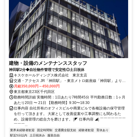
建物・設備のメンテナンススタッフ
神田駅2分◆自社物件管理で安定性◎土日祝休
キスケホールディングス株式会社 東京支店
交通・アクセス JR「神田駅」・東京メトロ銀座線「神田駅」より徒
歩2分
月給350,000円～450,000円
東京都東京23区千代田区
勤務時間詳細 実働時間：1日あたり7時間45分 平均勤務日数：1ヶ月
あたり20日 〜 21日 【勤務時間】9:30〜18:30
仕事内容 自社所有のオフィスビルや商業ビルで各種設備の保守管理
を行って頂きます。 大家として改善提案や工事調整にも関わるた
め、設備管理の総合力を磨けます。 |◤ 仕事内容 ◢| ￣￣￣￣￣￣￣
￣￣￣...
業界未経験者歓迎
固定時間制
交通費全額支給
経験者歓迎
育休あり
駅近5分以内
土日祝休み
服装自由