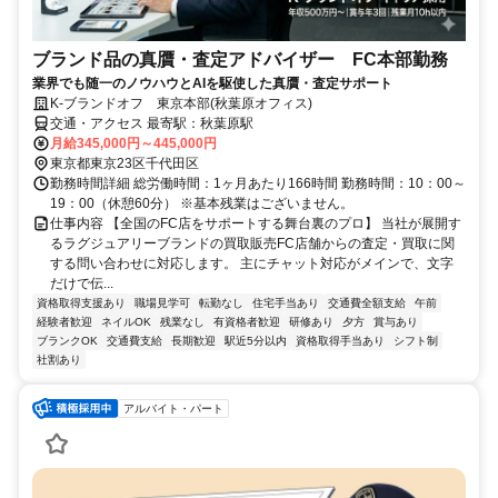
ブランド品の真贋・査定アドバイザー FC本部勤務
業界でも随一のノウハウとAIを駆使した真贋・査定サポート
K-ブランドオフ 東京本部(秋葉原オフィス)
交通・アクセス 最寄駅：秋葉原駅
月給345,000円～445,000円
東京都東京23区千代田区
勤務時間詳細 総労働時間：1ヶ月あたり166時間 勤務時間：10：00～
19：00（休憩60分） ※基本残業はございません。
仕事内容 【全国のFC店をサポートする舞台裏のプロ】 当社が展開す
るラグジュアリーブランドの買取販売FC店舗からの査定・買取に関
する問い合わせに対応します。 主にチャット対応がメインで、文字
だけで伝...
資格取得支援あり
職場見学可
転勤なし
住宅手当あり
交通費全額支給
午前
経験者歓迎
ネイルOK
残業なし
有資格者歓迎
研修あり
夕方
賞与あり
ブランクOK
交通費支給
長期歓迎
駅近5分以内
資格取得手当あり
シフト制
社割あり
アルバイト・パート