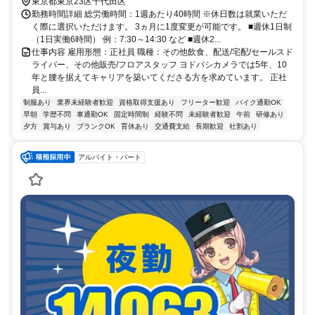
東京都東京23区千代田区
勤務時間詳細 総労働時間：1週あたり40時間 ※休日数は就業いただ
く際に選択いただけます。 3ヵ月に1度変更が可能です。 ■週休1日制
（1日実働6時間） 例：7:30～14:30 など ■週休2...
仕事内容 雇用形態：正社員 職種：その他飲食、配送/宅配/セールスド
ライバー、その他販売/フロアスタッフ ヨドバシカメラでは5年、10
年と腰を据えてキャリアを築いてくださる方を求めています。 正社
員...
制服あり
業界未経験者歓迎
資格取得支援あり
フリーター歓迎
バイク通勤OK
早朝
学歴不問
車通勤OK
固定時間制
経験不問
未経験者歓迎
午前
研修あり
夕方
賞与あり
ブランクOK
育休あり
交通費支給
長期歓迎
社割あり
アルバイト・パート