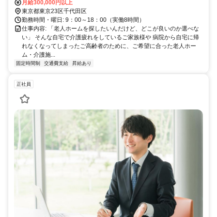
歩2分 銀座線「神田駅」徒歩3分 JR各路線「神田駅」徒歩5分 郵便局
月給300,000円以上
や銀行など近くにあり大変便利な環境です。仕事帰りにオフィス周辺
東京都東京23区千代田区
で買い物や食事も楽しめますよ♪
勤務時間・曜日: 9：00～18：00（実働8時間）
仕事内容: 「老人ホームを探したいんだけど、どこが良いのか選べな
い」 そんな自宅で介護疲れをしているご家族様や 病院から自宅に帰
れなくなってしまったご高齢者のために、ご希望に合った老人ホー
ム・介護施...
固定時間制
交通費支給
昇給あり
正社員