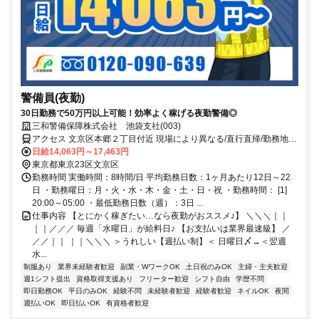
警備員(夜勤)
30日勤務で50万円以上可能！効率よく稼げる夜勤警備◎
三和警備保障株式会社 池袋支社(003)
アクセス 文京区本郷２丁目付近 現場により異なる/直行直帰/勤務地相
談可 ■電話面接■来社不要■即日勤務
日給14,063円～17,463円
東京都東京23区文京区
勤務時間 実働時間：8時間/日 平均勤務日数：1ヶ月あたり12日～22
日 ・勤務曜日：月・火・水・木・金・土・日・祝 ・勤務時間： [1]
20:00～05:00 ・最低勤務日数（週）：3日 ...
仕事内容 【とにかく稼ぎたい…なら夜勤がおススメ♪】 ＼＼＼｜｜
｜｜／／／ 毎週「水曜日」が給料日♪ 【お支払いは業界最速級】 ／
／／｜｜ ｜｜＼＼＼ ＞うれしい【週払い制】＜ 日曜日〆→＜翌週
水...
制服あり
業界未経験者歓迎
副業・WワークOK
土日祝のみOK
主婦・主夫歓迎
週1シフト提出
資格取得支援あり
フリーター歓迎
シフト自由
学歴不問
即日勤務OK
平日のみOK
経験不問
未経験者歓迎
経験者歓迎
ネイルOK
夜間
週払いOK
即日払いOK
有資格者歓迎