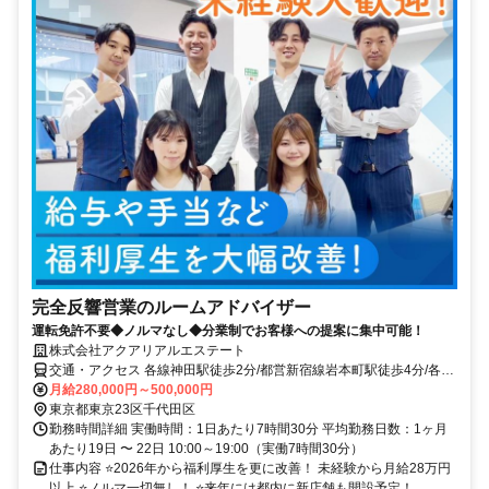
完全反響営業のルームアドバイザー
運転免許不要◆ノルマなし◆分業制でお客様への提案に集中可能！
株式会社アクアリアルエステート
交通・アクセス 各線神田駅徒歩2分/都営新宿線岩本町駅徒歩4分/各線
秋葉原駅徒歩10分
月給280,000円～500,000円
東京都東京23区千代田区
勤務時間詳細 実働時間：1日あたり7時間30分 平均勤務日数：1ヶ月
あたり19日 〜 22日 10:00～19:00（実働7時間30分）
仕事内容 ⭐2026年から福利厚生を更に改善！ 未経験から月給28万円
以上 ⭐ノルマ一切無し！ ⭐来年には都内に新店舗も開設予定！