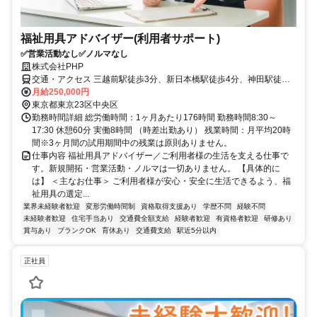
福祉用具アドバイザー(利用者サポート)
✅営業活動なし✅ノルマなし
株式会社PHP
交通・アクセス 三越前駅徒歩3分、新日本橋駅徒歩4分、神田駅徒歩6
分、東京駅徒歩7分
月給250,000円
東京都東京23区中央区
勤務時間詳細 総労働時間：1ヶ月あたり176時間 勤務時間8:30～
17:30 休憩60分 実働8時間 （時差出勤あり） 残業時間：月平均20時
間※3ヶ月間の試用期間中の残業は原則ありません。
仕事内容 福祉用具アドバイザー／ご利用者様の生活を支える仕事で
す。新規開拓・営業活動・ノルマは一切ありません。 【具体的に
は】 ＜主なお仕事＞ ご利用者様が安心・安全に生活できるよう、福
祉用具の選定...
業界未経験者歓迎
変形労働時間制
資格取得支援あり
学歴不問
経験不問
未経験者歓迎
住宅手当あり
交通費全額支給
経験者歓迎
有資格者歓迎
研修あり
賞与あり
ブランクOK
育休あり
交通費支給
駅近5分以内
正社員