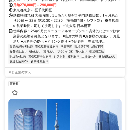
「三越前駅」より徒歩5分/「大手町駅」より徒歩9分/「小伝馬町駅」
月給270,000円～290,000円
より徒歩10分
東京都東京23区千代田区
勤務時間詳細 実働時間：1日あたり8時間 平均勤務日数：1ヶ月あた
り20日 〜 22日 ⏰10:30～22:30 （実働8時間・シフト制） ※各店舗
の営業時間に応じて決定します ✅北大路 日本橋茶...
仕事内容 ✨25年9月にリニューアルオープン✨ ✨具体的には✨ ✅飲食
業界の経験者募集となります。 ■宴席の準備 ■お客様のお迎え、お見
送り ■お料理の提供 ■ドリンク作り ■予約管理、在庫管理...
業界未経験者歓迎
資格取得支援あり
学歴不問
職場見学可
経験不問
食費補助あり
研修あり
賞与あり
ブランクOK
育休あり
交通費支給
駅近5分以内
資格取得手当あり
シフト制
社割あり
土日祝休み
昼食補助あり
友達と応募OK
食事補助あり
同じ企業の求人
正社員