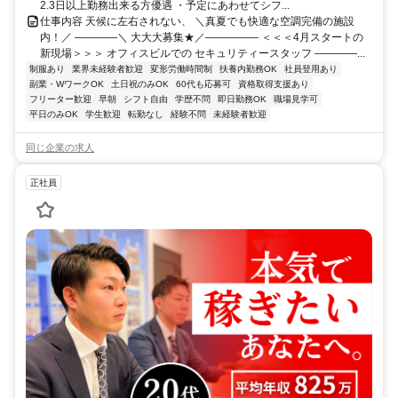
2.3日以上勤務出来る方優遇 ・予定にあわせてシフ...
仕事内容 天候に左右されない、 ＼真夏でも快適な空調完備の施設
内！／ ――――＼ 大大大募集★／――――― ＜＜＜4月スタートの
新現場＞＞＞ オフィスビルでの セキュリティースタッフ ――――...
制服あり
業界未経験者歓迎
変形労働時間制
扶養内勤務OK
社員登用あり
副業・WワークOK
土日祝のみOK
60代も応募可
資格取得支援あり
フリーター歓迎
早朝
シフト自由
学歴不問
即日勤務OK
職場見学可
平日のみOK
学生歓迎
転勤なし
経験不問
未経験者歓迎
同じ企業の求人
正社員