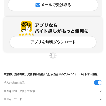
メールで受け取る
アプリを無料ダウンロード
東京都、淡路町駅、資格取得支援または手当ありのアルバイト・バイト求人情報
求人の詳細を表示
条件を追加・変更して検索
市区町村を追加・変更
関連キーワード
完全在宅ワーク 全国
シール貼り 在宅
現在地周辺
ガチャガチャ
犬カフェ
東京都