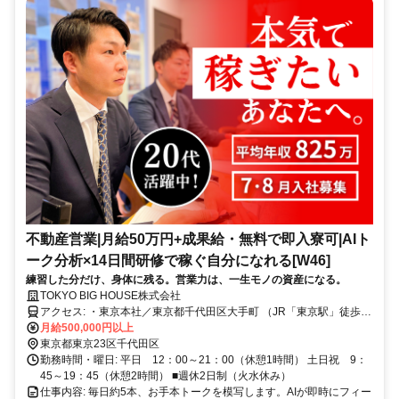
不動産営業|月給50万円+成果給・無料で即入寮可|AIト
ーク分析×14日間研修で稼ぐ自分になれる[W46]
練習した分だけ、身体に残る。営業力は、一生モノの資産になる。
TOKYO BIG HOUSE株式会社
アクセス: ・東京本社／東京都千代田区大手町 （JR「東京駅」徒歩8
分、丸の内線・半蔵門線・東西線「大手町駅」駅直結） ・船橋営業
月給500,000円以上
所／千葉県船橋市前原西 （JR「津田沼駅」徒歩5分、京成線「新津田
東京都東京23区千代田区
沼駅」徒歩9分） ・埼玉営業所 2026年10月OPEN予定！ オープニ
勤務時間・曜日: 平日 12：00～21：00（休憩1時間） 土日祝 9：
ングスタッフ募集中です！！
45～19：45（休憩2時間） ■週休2日制（火水休み）
仕事内容: 毎日約5本、お手本トークを模写します。AIが即時にフィー