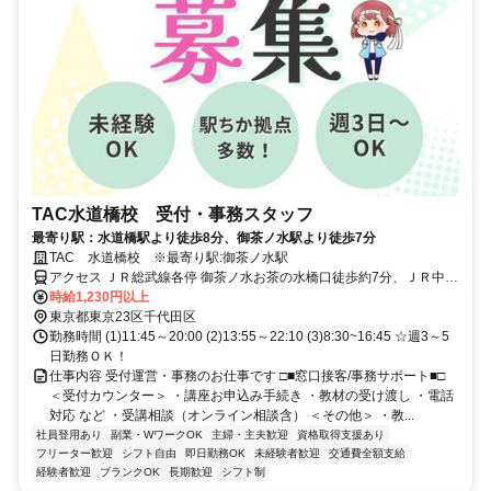
TAC水道橋校 受付・事務スタッフ
最寄り駅：水道橋駅より徒歩8分、御茶ノ水駅より徒歩7分
TAC 水道橋校 ※最寄り駅:御茶ノ水駅
アクセス ＪＲ総武線各停 御茶ノ水お茶の水橋口徒歩約7分、ＪＲ中央
本線 水道橋東口徒歩約7分、東京メトロ丸ノ内線 御茶ノ水2番口徒歩
時給1,230円以上
約8分 JR御茶ノ水、水道橋駅徒歩7分
東京都東京23区千代田区
勤務時間 (1)11:45～20:00 (2)13:55～22:10 (3)8:30~16:45 ☆週3～5
日勤務ＯＫ！
仕事内容 受付運営・事務のお仕事です □■窓口接客/事務サポート■□
＜受付カウンター＞ ・講座お申込み手続き ・教材の受け渡し ・電話
対応 など ・受講相談（オンライン相談含） ＜その他＞ ・教...
社員登用あり
副業・WワークOK
主婦・主夫歓迎
資格取得支援あり
フリーター歓迎
シフト自由
即日勤務OK
未経験者歓迎
交通費全額支給
経験者歓迎
ブランクOK
長期歓迎
シフト制