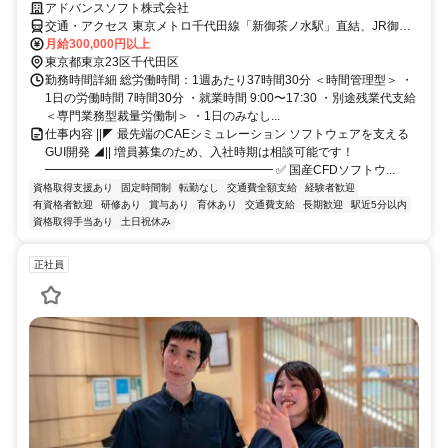
アドバンスソフト株式会社
交通・アクセス 東京メトロ千代田線「新御茶ノ水駅」直結、JR御茶
ノ水駅徒歩1分、東京メトロ丸ノ内線「御茶ノ水駅」徒歩8分、都営新
月給300,000円以上
宿線「小川町駅」徒歩8分
東京都東京23区千代田区
勤務時間詳細 総労働時間：1週あたり37時間30分 ＜時間管理型＞ ・
1日の労働時間 7時間30分 ・就業時間 9:00〜17:30 ・別途残業代支給
＜専門業務型裁量労働制＞ ・1日のみなし...
仕事内容 ||◤ 最先端のCAEシミュレーション ソフトウェアを支える
GUI開発 ◢|| 増員募集のため、入社時期は相談可能です！
━━━━━━━━━━━━━━━━━━━ ✅ 国産CFDソフトウ...
資格取得支援あり
固定時間制
転勤なし
交通費全額支給
経験者歓迎
有資格者歓迎
研修あり
賞与あり
育休あり
交通費支給
長期歓迎
駅近5分以内
資格取得手当あり
土日祝休み
正社員