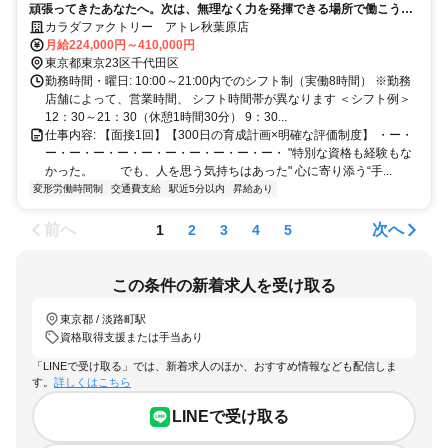
頑張ってきたあなたへ。次は、無理なく力を発揮できる場所で働こう。
【平均年齢28歳／髪色自由】★未経験活躍中★
カラダファクトリー アトレ秋葉原店
月給224,000円～410,000円
東京都東京23区千代田区
勤務時間・曜日: 10:00～21:00内でのシフト制（実働8時間） ※勤務
店舗によって、営業時間、 シフト時間帯が異なります ＜シフト例＞
12：30～21：30（休憩1時間30分） 9：30...
仕事内容: 【面接1回】【300日の育成計画×明確な評価制度】 ・ー・
ー・ー・ー・ー・ー・ー・ー・ー・ー・ー・ "特別な資格も経験もな
かった。 でも、人を思う気持ちはあった" 心に寄り添う“手...
変形労働時間制
交通費支給
駅近5分以内
昇給あり
前へ
次へ
1
2
3
4
5
この条件の新着求人を受け取る
東京都 / 淡路町駅
資格取得支援または手当あり
「LINEで受け取る」では、新着求人のほか、おすすめ情報なども配信しま
す。
詳しくはこちら
LINEで受け取る