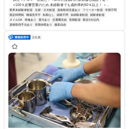
⭐100％反響営業のため 未経験者でも成約率約50％以上！ ＜...
業界未経験者歓迎
主婦・主夫歓迎
資格取得支援あり
フリーター歓迎
学歴不問
固定時間制
職場見学可
転勤なし
経験不問
未経験者歓迎
経験者歓迎
ネイルOK
研修あり
賞与あり
交通費支給
長期歓迎
駅近5分以内
資格取得手当あり
長期休暇あり
服装自由
正社員