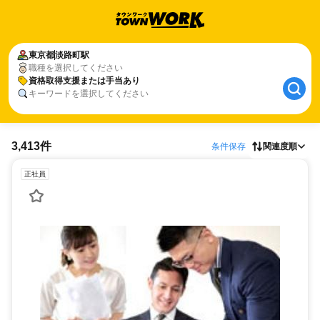
東京都
淡路町駅
職種を選択してください
資格取得支援または手当あり
キーワードを選択してください
3,413件
条件保存
関連度順
正社員