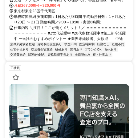
から徒歩5分
月給267,000円～320,000円
東京都東京23区千代田区
勤務時間詳細 実働時間：1日あたり8時間 平均勤務日数：1ヶ月あた
り20日 〜 21日 勤務時間／9:00～18:00（実働8時間）
仕事内容 ＼注目！ここが働くメリット！／ ＝＝＝＝＝＝＝＝＝＝＝
＝＝＝＝＝＝＝＝＝ #Z世代活躍中 #20代多数活躍中 #第二新卒活躍
中 ー当社のおすすめポイントー ★業界未経験者、大歓迎！ └中途...
業界未経験者歓迎
資格取得支援あり
学歴不問
固定時間制
転勤なし
経験不問
住宅手当あり
交通費全額支給
研修あり
賞与あり
ブランクOK
育休あり
交通費支給
駅近5分以内
資格取得手当あり
土日祝休み
寮・社宅あり
正社員