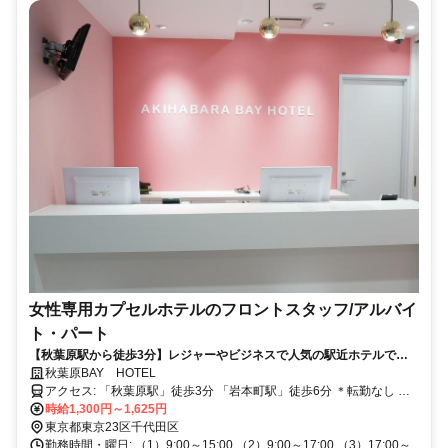
女性専用カプセルホテルのフロントスタッフ/アルバイ
ト・パート
【秋葉原駅から徒歩3分】レジャーやビジネスで人気の駅近ホテルで勤
務！未経験スタートはもちろん、ブランクがある方も大歓迎！深夜時間
秋葉原BAY HOTEL
帯は高時給1625円！
アクセス: 「秋葉原駅」徒歩3分 「岩本町駅」徒歩6分 ＊転勤なし ＊
U・Iターン歓迎
時給1,300円～1,625円
東京都東京23区千代田区
勤務時間・曜日: （1）9:00～15:00 （2）9:00～17:00 （3）17:00～