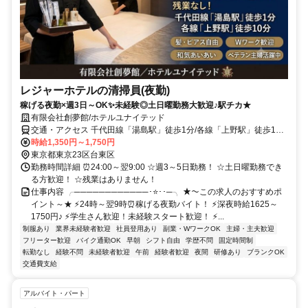
レジャーホテルの清掃員(夜勤)
稼げる夜勤×週3日～OK✨未経験◎土日曜勤務大歓迎♪駅チカ★
有限会社創夢館/ホテルユナイテッド
交通・アクセス 千代田線「湯島駅」徒歩1分/各線「上野駅」徒歩10
分
時給1,350円～1,750円
東京都東京23区台東区
勤務時間詳細 ⏰24:00～翌9:00 ☆週3～5日勤務！ ☆土日曜勤務でき
る方歓迎！ ☆残業はありません！
仕事内容 ╭────────────･⭐･･─╮ ★～この求人のおすすめポ
イント～★ ⚡24時～翌9時⏰稼げる夜勤バイト！ ⚡深夜時給1625～
1750円♪ ⚡学生さん歓迎！未経験スタート歓迎！ ⚡...
制服あり
業界未経験者歓迎
社員登用あり
副業・WワークOK
主婦・主夫歓迎
フリーター歓迎
バイク通勤OK
早朝
シフト自由
学歴不問
固定時間制
転勤なし
経験不問
未経験者歓迎
午前
経験者歓迎
夜間
研修あり
ブランクOK
交通費支給
アルバイト・パート