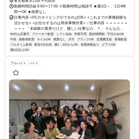
東京都東京23区千代田区
勤務時間詳細 9:00〜17:00 ※勤務時間は相談可 ★週3日～、1日4時
間〜OK ★残業なし
仕事内容 ⭐PCのタイピングができればOK⭐️ ⭐これまでの事務経験を
活かせる⭐ ⭐お任せするのは簡単事務作業⭐ ✅仕事内容 ＝＝＝＝＝＝
＝＝＝ 「未経験の業界だけど、難しい仕事なの…？」 そんな心...
60代も応募可
フリーター歓迎
シフト自由
学歴不問
固定時間制
平日のみOK
午前
経験者歓迎
ネイルOK
残業なし
夕方
ブランクOK
交通費支給
長期歓迎
フルタイム歓迎
駅近5分以内
週2・3日からOK
長期休暇あり
ピアスOK
週4日以上OK
アルバイト・パート