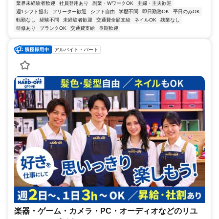
業界未経験者歓迎
社員登用あり
副業・WワークOK
主婦・主夫歓迎
週1シフト提出
フリーター歓迎
シフト自由
学歴不問
即日勤務OK
平日のみOK
転勤なし
経験不問
未経験者歓迎
交通費全額支給
ネイルOK
残業なし
研修あり
ブランクOK
交通費支給
長期歓迎
アルバイト・パート
楽器・ゲーム・カメラ・PC・オーディオなどのリユ