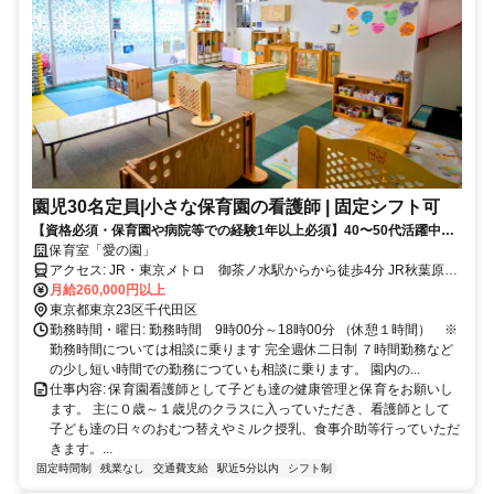
園児30名定員|小さな保育園の看護師 | 固定シフト可
【資格必須・保育園や病院等での経験1年以上必須】40〜50代活躍中！
行事や土曜日保育出勤・月1回土曜日出勤あり｜御茶ノ水駅から徒歩4分
保育室「愛の園」
でアクセス◎別途賞与年３回あり
アクセス: JR・東京メトロ 御茶ノ水駅からから徒歩4分 JR秋葉原駅
月給260,000円以上
から徒歩8分 東京メトロ 末広町駅から徒歩6分 自転車通勤可
東京都東京23区千代田区
勤務時間・曜日: 勤務時間 9時00分～18時00分 （休憩１時間） ※
勤務時間については相談に乗ります 完全週休二日制 ７時間勤務など
の少し短い時間での勤務につていも相談に乗ります。 園内の...
仕事内容: 保育園看護師として子ども達の健康管理と保育をお願いし
ます。 主に０歳～１歳児のクラスに入っていただき、看護師として
子ども達の日々のおむつ替えやミルク授乳、食事介助等行っていただ
きます。...
固定時間制
残業なし
交通費支給
駅近5分以内
シフト制