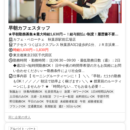
早朝カフェスタッフ
★早朝勤務募集★最大時給1,630円～！給与前払い制度！履歴書不要！
社割あり！カフェ勤務未経験歓迎！
カフェ・ベローチェ 秋葉原駅前広場店
アクセス つくばエクスプレス 秋葉原A3口徒歩約1分、ＪＲ京浜東北
線 秋葉原A3口徒歩約1分、東京メトロ日比谷線 秋葉原A3口徒歩約1分
時給1,630円～1,830円
秋葉原駅 中央改札口徒歩1分、昭和通口徒歩1分
東京都東京23区千代田区
勤務時間 ・勤務時間： [1] 06:30～09:00 ・最低勤務日数（週）：2日
◆週2日~/短時間勤務OK！ 日中や夜の時間帯希望の方もお気軽にお問
い合わせください♪ ー勤務条件により社会保...
仕事内容 【 モーニングルーティーンに！ 】 ＼＼『早朝』だけの勤務
もOK！／／ ／／ 朝活で効率よく稼げます♪ ＼＼ ★ 授業前のルーティ
ーンにしませんか？ ★ 「時間がない…でもお金も必要！...
制服あり
扶養内勤務OK
社員登用あり
副業・WワークOK
1日4時間以内OK
土日祝のみOK
主婦・主夫歓迎
フリーター歓迎
給料前払いOK
学歴不問
即日勤務OK
平日のみOK
学生歓迎
未経験者歓迎
午前
経験者歓迎
ブランクOK
交通費支給
長期歓迎
週2・3日からOK
同じ企業の求人
アルバイト・パート