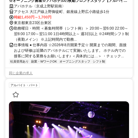
☆オープニング募集☆アパホテルの夜勤フロントスタッフ【アルバイ
ト】夜勤帯でしっかり稼げる！
アパホテル〈京成上野駅前南〉
アクセス 大江戸線上野御徒町、銀座線上野広小路徒歩1分
時給1,450円～1,700円
東京都東京23区台東区
勤務曜日・時間 ＜募集時間帯（シフト例）＞ 20:00～翌6:00 22:00～
翌8:00 17:00～翌11:00 1日4時間以上～ 週3日以上 ※24時間シフト制
（夜勤メイン） ※上記時間内で勤務...
仕事情報 ● 仕事内容 ☆2026年8月開業予定☆ 開業までの期間、面接
および研修は近隣のアパホテルにて実施いたします。 ホテル内での
接客に関する業務をお願いします♪ ＜具体的には…＞ ・チェック...
社員登用あり
副業・WワークOK
オープニングスタッフ
シフト制
同じ企業の求人
アルバイト・パート