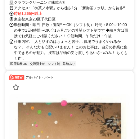
み、午後のみ勤務可＊衣類の検品・畳み作業＊ルーティーンワークが得
クラウンクリーニング株式会社
意な方オススメ
アクセス: 「御茶ノ水駅」から徒歩1分 「新御茶ノ水駅」から徒歩5分
◇アクセス良好！駅近で通いやすい！ ◇駅チカ5分以内 ＜他に、この
時給1,265円以上
駅からも近いです◎＞ 「末広町駅」から徒歩11分 「神保町駅」から
東京都東京23区千代田区
徒歩15分 「秋葉原駅」から徒歩15分
勤務時間・曜日: 日数：週3日〜OK（シフト制） 時間：8:00～19:00
の中で1日4時間〜OK ◇1ヵ月ごとの希望シフト制です ◆働き方は面
接でお気軽にご相談ください！ ◇短時間、午前だけ・午後...
仕事内容: 「人と話すのはちょっと苦手… 職場でうまくやれるか
な？」 そんな方も心配いりません！ このお仕事は、自分の作業に集
中できるのが魅力。 接客は品物の受け渡しやあいさつのみ！ もくも
く作...
即日勤務OK
交通費支給
シフト制
昇給あり
アルバイト・パート