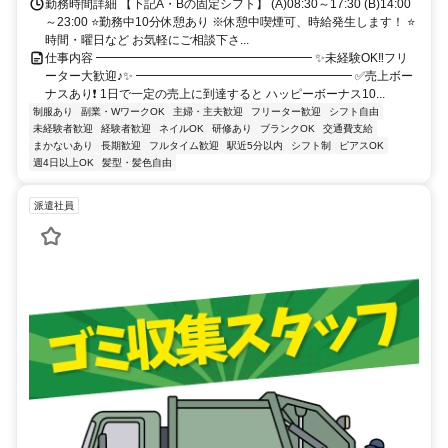
勤務時間詳細 【下記A・Bの固定シフト】 (A)08:30～17:30 (B)14:00
～23:00 ⭐勤務中10分休憩あり ※休憩中喫煙可、時給発生します！ ⭐
時間・曜日など お気軽にご相談下さ...
仕事内容 ━━━━━━━━━━━━━━━━━━ ✨未経験OK‼フリ
ーター大歓迎♪✨ ━━━━━━━━━━━━━━━━━━ ✅売上ボー
ナスあり❗ 1日で一定の売上に到達すると ハッピーボーナス10...
制服あり
副業・WワークOK
主婦・主夫歓迎
フリーター歓迎
シフト自由
未経験者歓迎
経験者歓迎
ネイルOK
研修あり
ブランクOK
交通費支給
まかないあり
長期歓迎
フルタイム歓迎
駅近5分以内
シフト制
ピアスOK
週4日以上OK
髪型・髪色自由
派遣社員