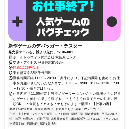
新作ゲームのデバッガー・テスター
発売前ゲームを、誰より先に。/S106-001
ポールトゥウィン株式会社 秋葉原センター
交通・アクセス 秋葉原駅徒歩3分
時給1,226円以上
東京都東京23区千代田区
勤務時間詳細 11:00～20:00 ※案件により、下記時間帯も含めて お仕
事をお願いさせていただきます。 10:00～19:00 10:30～18:30 11:30
～19:30 ＜働き方はとっ...
仕事内容 ＊11:00始業！ 寝不足ゲーマーにもやさしい職場✨ ＊大好き
なゲームに触れて楽しく稼げる！ ＊もくもく作業で自分の世界に没
頭OK！ ＊金髪もピアスもヒゲもそのままで活躍！ 【仕事内容】...
業界未経験者歓迎
扶養内勤務OK
社員登用あり
副業・WワークOK
主婦・主夫歓迎
フリーター歓迎
シフト自由
学歴不問
固定時間制
平日のみOK
学生歓迎
転勤なし
経験不問
未経験者歓迎
経験者歓迎
ネイルOK
ブランクOK
交通費支給
長期歓迎
駅近5分以内