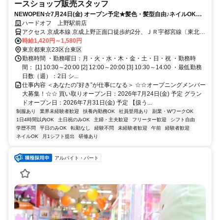
ースショップ販売スタッフ
NEWOPEN☆7月24日(金) オープン予定★髪色・髪型自由♪ネイルOK★
未経験OK！週2日～/短時間・扶養内OK◎＜家事育児とも両立しやすい♪
ハードオフ 上野駅前店
柔軟シフト＞フリーター・主婦（主夫）歓迎！気に入った商品は社割で
アクセス 京成本線 京成上野正面口徒歩約2分、ＪＲ宇都宮線〔東北本
お得にGETできる♪
線〕・ＪＲ上野東京ライン/ＪＲ高崎線 上野不忍口徒歩約2分、ＪＲ常
時給1,420円～1,580円
磐線 上野不忍口徒歩約2分 上野駅より徒歩5分、上野御徒町駅より徒
東京都東京23区台東区
歩2分
勤務時間 ・勤務曜日：月・火・水・木・金・土・日・祝 ・勤務時
間： [1] 10:30～20:00 [2] 12:00～20:00 [3] 10:30～14:00 ・最低勤務
日数（週）：2日 シ...
仕事内容 ＜あなたの”好き”が仕事になる＞ ☆☆オープニングメンバー
大募集！☆☆ 買い取りオープン日：2026年7月24日(金) 予定 グラン
ドオープン日：2026年7月31日(金) 予定 【扱う...
制服あり
業界未経験者歓迎
扶養内勤務OK
社員登用あり
副業・WワークOK
1日4時間以内OK
土日祝のみOK
主婦・主夫歓迎
フリーター歓迎
シフト自由
学歴不問
平日のみOK
転勤なし
経験不問
未経験者歓迎
午前
経験者歓迎
ネイルOK
月1シフト提出
研修あり
アルバイト・パート