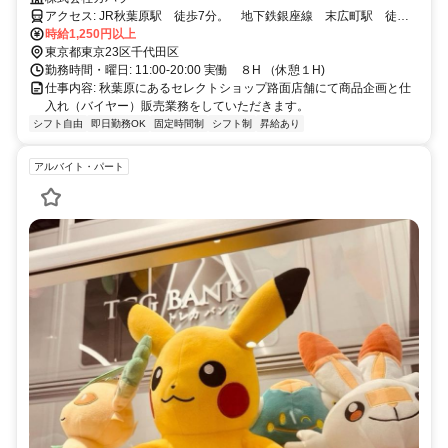
アクセス: JR秋葉原駅 徒歩7分。 地下鉄銀座線 末広町駅 徒歩1
分。 地下鉄千代田線 湯島駅（6分）
時給1,250円以上
東京都東京23区千代田区
勤務時間・曜日: 11:00-20:00 実働 ８H （休憩１H)
仕事内容: 秋葉原にあるセレクトショップ路面店舗にて商品企画と仕
入れ（バイヤー）販売業務をしていただきます。
シフト自由
即日勤務OK
固定時間制
シフト制
昇給あり
アルバイト・パート