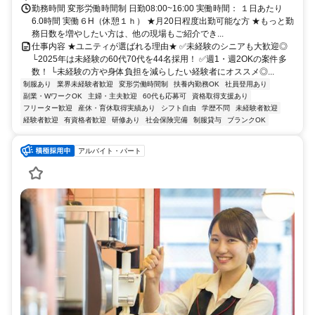
勤務時間 変形労働時間制 日勤08:00~16:00 実働時間： １日あたり
6.0時間 実働６H（休憩１ｈ） ★月20日程度出勤可能な方 ★もっと勤
務日数を増やしたい方は、他の現場もご紹介でき...
仕事内容 ★ユニティが選ばれる理由★ ✅未経験のシニアも大歓迎◎
└2025年は未経験の60代70代を44名採用！ ✅週1・週2OKの案件多
数！ └未経験の方や身体負担を減らしたい経験者にオススメ◎...
制服あり
業界未経験者歓迎
変形労働時間制
扶養内勤務OK
社員登用あり
副業・WワークOK
主婦・主夫歓迎
60代も応募可
資格取得支援あり
フリーター歓迎
産休・育休取得実績あり
シフト自由
学歴不問
未経験者歓迎
経験者歓迎
有資格者歓迎
研修あり
社会保険完備
制服貸与
ブランクOK
アルバイト・パート