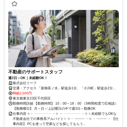
不動産のサポートスタッフ
週3日～OK｜未経験OK！
株式会社リーフ
交通・アクセス 「新御茶ノ水」駅徒歩1分、「小川町」駅徒歩2分、
「淡路町」駅徒歩4分、ほか「神保町」や「神田」駅なども便利です
時給2,500円
東京都東京23区千代田区
勤務時間詳細 【勤務時間】 10：00～18：00 （5時間程度で応相談）
【勤務曜日】 月～日 ✅上記曜日の中で週3日～勤務OK
仕事内容 ⊹・ ┈┈┈┈┈ ・⊹ ・ ┈┈┈┈┈ ・⊹ ✨未経験でもOKな
不動産会社での事務系アルバイト✨ ⊹・ ┈┈┈┈┈ ・⊹ ・ ┈┈┈┈┈ ・ 【仕
事内容】 PCを使って空家などを探してもらう...