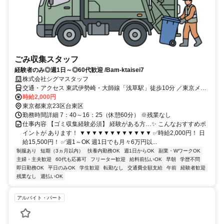
ごみ収集スタッフ
経験者のみ◎週1日～◎60代歓迎 /Bam-ktaisei7
株式会社シグマスタッフ
交通・アクセス 東武伊勢崎・大師線「浅草駅」徒歩10分 ／東京メト
ロ銀座線「浅草駅」徒歩10分 ／つくばエクスプレス「浅草駅」徒歩
時給2,000円
10分
東京都東京23区台東区
勤務時間詳細 7：40～16：25（休憩60分） ※残業なし
仕事内容 【ゴミ収集経験必須】 経験がある方…✨ こんなおすすめポ
イントが あります！ ▼▼▼▼▼▼▼▼▼▼▼▼ ✅時給2,000円！ 日
給15,500円！ ✅週1～OK 週1日でも月々6万円以...
制服あり
短期（3ヵ月以内）
扶養内勤務OK
週1日からOK
副業・WワークOK
主婦・主夫歓迎
60代も応募可
フリーター歓迎
給料前払いOK
早朝
学歴不問
即日勤務OK
平日のみOK
学生歓迎
転勤なし
交通費全額支給
午前
経験者歓迎
残業なし
週払いOK
アルバイト・パート