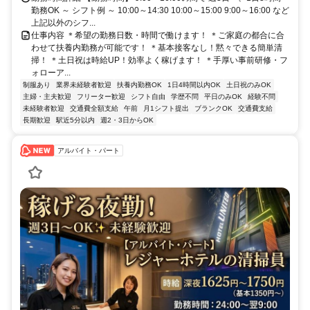
勤務OK ～ シフト例 ～ 10:00～14:30 10:00～15:00 9:00～16:00 など
上記以外のシフ...
仕事内容 ＊希望の勤務日数・時間で働けます！ ＊ご家庭の都合に合
わせて扶養内勤務が可能です！ ＊基本接客なし！黙々できる簡単清
掃！ ＊土日祝は時給UP！効率よく稼げます！ ＊手厚い事前研修・フ
ォローア...
制服あり
業界未経験者歓迎
扶養内勤務OK
1日4時間以内OK
土日祝のみOK
主婦・主夫歓迎
フリーター歓迎
シフト自由
学歴不問
平日のみOK
経験不問
未経験者歓迎
交通費全額支給
午前
月1シフト提出
ブランクOK
交通費支給
長期歓迎
駅近5分以内
週2・3日からOK
アルバイト・パート