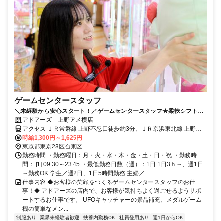
ゲームセンタースタッフ
＼未経験から安心スタート！／ゲームセンタースタッフ★柔軟シフトで
自分らしく働ける♪
アドアーズ 上野アメ横店
アクセス ＪＲ常磐線 上野不忍口徒歩約3分、ＪＲ京浜東北線 上野不
忍口徒歩約3分、ＪＲ山手線 上野不忍口徒歩約3分
時給1,300円～1,625円
東京都東京23区台東区
勤務時間 ・勤務曜日：月・火・水・木・金・土・日・祝 ・勤務時
間： [1] 09:30～23:45 ・最低勤務日数（週）：1日 1日3ｈ～、週1日
～勤務OK 学生／週2日、1日5時間勤務 主婦／...
仕事内容 ◆お客様の笑顔をつくるゲームセンタースタッフのお仕
事！◆ アドアーズの店内で、お客様が気持ちよく過ごせるようサポ
ートするお仕事です。 UFOキャッチャーの景品補充、メダルゲーム
機の簡単なメン...
制服あり
業界未経験者歓迎
扶養内勤務OK
社員登用あり
週1日からOK