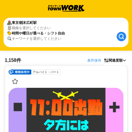
東京都
末広町駅
職種を選択してください
時間や曜日が選べる・シフト自由
キーワードを選択してください
1,158件
条件保存
関連度順
アルバイト・パート