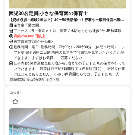
園児30名定員|小さな保育園の保育士
【資格必須・経験2年以上】40〜50代活躍中！行事や土曜日保育出勤・
月1回土曜日出勤あり｜御茶ノ水駅から徒歩4分でアクセス◎別途賞与年
保育室「愛の園」
３回あり
アクセス: JR・東京メトロ 御茶ノ水駅からから徒歩4分 JR秋葉原駅
月給250,000円以上
から徒歩8分 東京メトロ 末広町駅から徒歩6分 自転車通勤可
東京都東京23区千代田区
勤務時間・曜日: 勤務時間 7時00分～20時00分 （休憩１時間） シ
フト制 完全週休二日制 園内の見学等で雰囲気を見ていただくことが
できます。まずはお気軽にご応募ください。
仕事内容: 保育業務全般 0歳から5歳までの子どもたちの保育を行って
いただきます。 残業は月平均3時間程度（遅番対応時）、居残り仕事
はほとんどありません。 小さい保育園ならでは、子どもたち一人...
交通費支給
駅近5分以内
シフト制
正社員