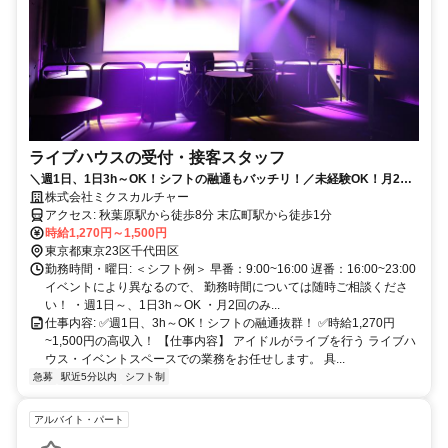
ライブハウスの受付・接客スタッフ
＼週1日、1日3h～OK！シフトの融通もバッチリ！／未経験OK！月2回~
の出勤もOK！サブの仕事として勤務できます！
株式会社ミクスカルチャー
アクセス: 秋葉原駅から徒歩8分 末広町駅から徒歩1分
時給1,270円～1,500円
東京都東京23区千代田区
勤務時間・曜日: ＜シフト例＞ 早番：9:00~16:00 遅番：16:00~23:00
イベントにより異なるので、 勤務時間については随時ご相談くださ
い！ ・週1日～、1日3h～OK ・月2回のみ...
仕事内容: ✅週1日、3h～OK！シフトの融通抜群！ ✅時給1,270円
~1,500円の高収入！ 【仕事内容】 アイドルがライブを行う ライブハ
ウス・イベントスペースでの業務をお任せします。 具...
急募
駅近5分以内
シフト制
アルバイト・パート