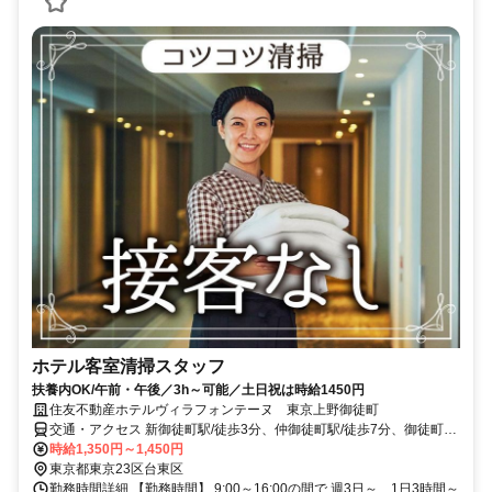
ホテル客室清掃スタッフ
扶養内OK/午前・午後／3h～可能／土日祝は時給1450円
住友不動産ホテルヴィラフォンテーヌ 東京上野御徒町
交通・アクセス 新御徒町駅/徒歩3分、仲御徒町駅/徒歩7分、御徒町駅/
徒歩10分
時給1,350円～1,450円
東京都東京23区台東区
勤務時間詳細 【勤務時間】 9:00～16:00の間で 週3日～、1日3時間～