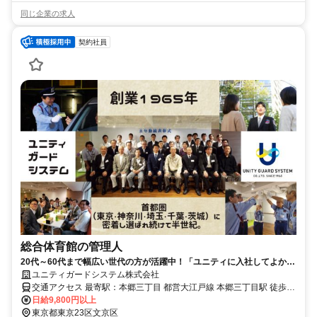
同じ企業の求人
契約社員
総合体育館の管理人
20代～60代まで幅広い世代の方が活躍中！「ユニティに入社してよかっ
た」と思ってもらえるように。
ユニティガードシステム株式会社
交通アクセス 最寄駅：本郷三丁目 都営大江戸線 本郷三丁目駅 徒歩5
分
日給9,800円以上
東京都東京23区文京区