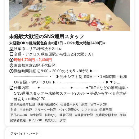
未経験大歓迎のSNS運用スタッフ
未経験OK✨服装髪色自由×週3日～OK✨最大時給2400円⭐
秋葉原エリア/株式会社Siriuz
交通・アクセス 秋葉原駅から徒歩2分の駅チカ♪
時給1,700円～2,400円
東京都東京23区千代田区
勤務時間詳細 ⏰9:00～20:00のうち5～8時間 ❥・・
┈┈┈┈┈┈┈┈┈ ・・❥ 完全シフト制 週3日～・1日5時間～勤務
OK 副業・WワークOK ❥・・ ┈┈┈┈┈┈┈┈┈ ・・❥ ▼シ...
仕事内容 ── .✦·········────── .✦········· ⏩TikTokなどの動画編集・
SNS運用スタッフ ⏩未経験スタート90%✨ ⏩基礎から学べる充実研
修あり♪ ⏩時給170...
業界未経験者歓迎
扶養内勤務OK
社員登用あり
副業・WワークOK
主婦・主夫歓迎
フリーター歓迎
バイク通勤OK
シフト自由
学歴不問
平日のみOK
学生歓迎
転勤なし
経験不問
未経験者歓迎
交通費全額支給
午前
経験者歓迎
ネイルOK
残業なし
夕方
アルバイト・パート