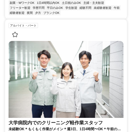
副業・WワークOK
1日4時間以内OK
土日祝のみOK
主婦・主夫歓迎
フリーター歓迎
学歴不問
平日のみOK
学生歓迎
経験不問
未経験者歓迎
午前
経験者歓迎
夜間
夕方
ブランクOK
アルバイト・パート
大学病院内でのクリーニング軽作業スタッフ
未経験OK＊もくもく作業がメイン＊週3日、1日4時間〜OK＊午前の