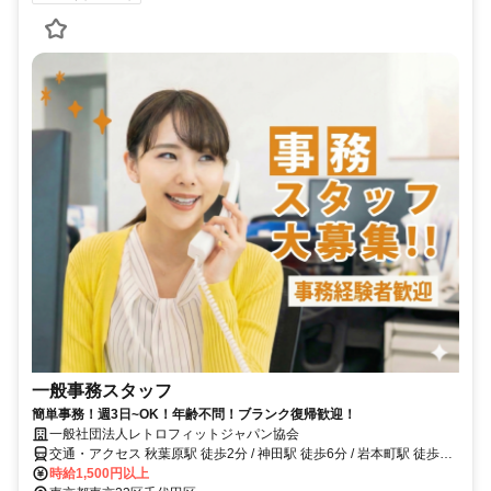
一般事務スタッフ
簡単事務！週3日~OK！年齢不問！ブランク復帰歓迎！
一般社団法人レトロフィットジャパン協会
交通・アクセス 秋葉原駅 徒歩2分 / 神田駅 徒歩6分 / 岩本町駅 徒歩2
分
時給1,500円以上