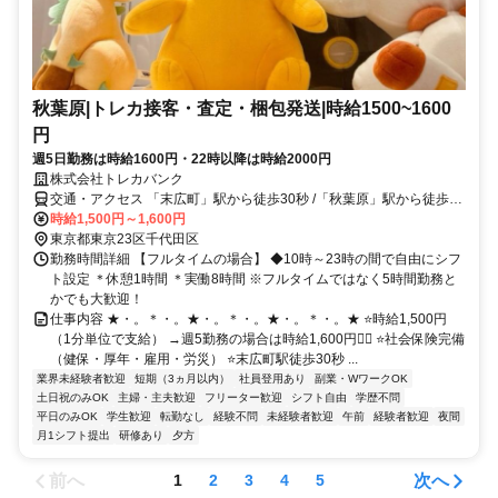
秋葉原|トレカ接客・査定・梱包発送|時給1500~1600
円
週5日勤務は時給1600円・22時以降は時給2000円
株式会社トレカバンク
交通・アクセス 「末広町」駅から徒歩30秒 /「秋葉原」駅から徒歩7
分
時給1,500円～1,600円
東京都東京23区千代田区
勤務時間詳細 【フルタイムの場合】 ◆10時～23時の間で自由にシフ
ト設定 ＊休憩1時間 ＊実働8時間 ※フルタイムではなく5時間勤務と
かでも大歓迎！
仕事内容 ★・。＊・。★・。＊・。★・。＊・。★ ⭐時給1,500円
（1分単位で支給） →週5勤務の場合は時給1,600円❤️‍🔥 ⭐社会保険完備
（健保・厚年・雇用・労災） ⭐末広町駅徒歩30秒 ...
業界未経験者歓迎
短期（3ヵ月以内）
社員登用あり
副業・WワークOK
土日祝のみOK
主婦・主夫歓迎
フリーター歓迎
シフト自由
学歴不問
平日のみOK
学生歓迎
転勤なし
経験不問
未経験者歓迎
午前
経験者歓迎
夜間
月1シフト提出
研修あり
夕方
前へ
次へ
1
2
3
4
5