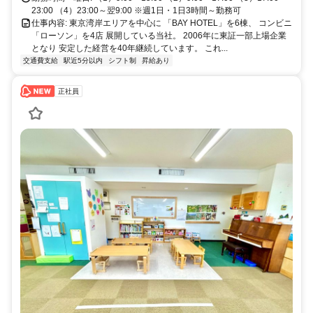
23:00 （4）23:00～翌9:00 ※週1日・1日3時間～勤務可
仕事内容: 東京湾岸エリアを中心に 「BAY HOTEL」を6棟、 コンビニ
「ローソン」を4店 展開している当社。 2006年に東証一部上場企業
となり 安定した経営を40年継続しています。 これ...
交通費支給
駅近5分以内
シフト制
昇給あり
正社員