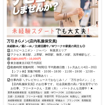
万引きGメン(店内私服保安員)
未経験ok／週2～ok／主婦活躍中／Wワークや家庭の両立も◎
エスピーユニオン・ジャパン 秋葉原エリア
アクセス 東京駅、上野駅、神田駅、御茶ノ水駅、浅草橋駅など、各
地に現場あります。
日給9,000円～10,000円
東京都東京23区千代田区
勤務時間 実働時間：7時間/日 平均勤務日数：1ヶ月あたり4日～20日
【シフト例】実働7時間 ・10:00～18:00 ・11:00～19:00 ・12:00～
20:00 （店舗により変動あり） ...
仕事内容 ＼テレビやニュースでおなじみ！／ 「万引きGメン」こと
【店内私服保安員】のお仕事です。 社会貢献度の高い“安全見守り”の
お仕事。 フリーターさん・主婦（夫）・パートさんも活躍中！ ■...
業界未経験者歓迎
社員登用あり
副業・WワークOK
土日祝のみOK
主婦・主夫歓迎
フリーター歓迎
学歴不問
平日のみOK
転勤なし
経験不問
未経験者歓迎
交通費全額支給
経験者歓迎
研修あり
ブランクOK
長期歓迎
フルタイム歓迎
駅近5分以内
週2・3日からOK
シフト制