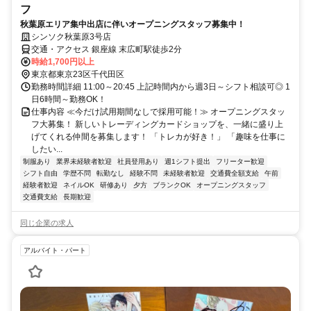
フ
秋葉原エリア集中出店に伴いオープニングスタッフ募集中！
シンソク秋葉原3号店
交通・アクセス 銀座線 末広町駅徒歩2分
時給1,700円以上
東京都東京23区千代田区
勤務時間詳細 11:00～20:45 上記時間内から週3日～シフト相談可◎ 1
日6時間～勤務OK！
仕事内容 ≪今だけ試用期間なしで採用可能！≫ オープニングスタッ
フ大募集！ 新しいトレーディングカードショップを、一緒に盛り上
げてくれる仲間を募集します！ 「トレカが好き！」 「趣味を仕事に
したい...
制服あり
業界未経験者歓迎
社員登用あり
週1シフト提出
フリーター歓迎
シフト自由
学歴不問
転勤なし
経験不問
未経験者歓迎
交通費全額支給
午前
経験者歓迎
ネイルOK
研修あり
夕方
ブランクOK
オープニングスタッフ
交通費支給
長期歓迎
同じ企業の求人
アルバイト・パート