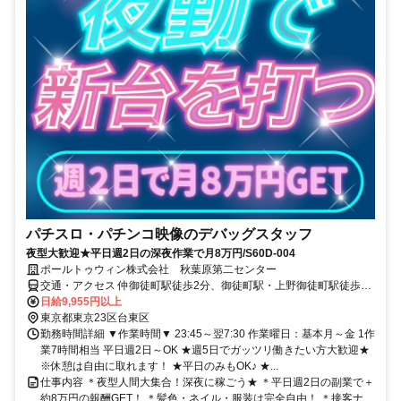
パチスロ・パチンコ映像のデバッグスタッフ
夜型大歓迎★平日週2日の深夜作業で月8万円/S60D-004
ポールトゥウィン株式会社 秋葉原第二センター
交通・アクセス 仲御徒町駅徒歩2分、御徒町駅・上野御徒町駅徒歩3
分
日給9,955円以上
東京都東京23区台東区
勤務時間詳細 ▼作業時間▼ 23:45～翌7:30 作業曜日：基本月～金 1作
業7時間相当 平日週2日～OK ★週5日でガッツリ働きたい方大歓迎★
※休憩は自由に取れます！ ★平日のみもOK♪ ★...
仕事内容 ＊夜型人間大集合！深夜に稼ごう★ ＊平日週2日の副業で＋
約8万円の報酬GET！ ＊髪色・ネイル・服装は完全自由！ ＊接客ナ