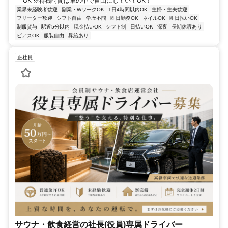
OK ※待機時間は車の中で自由にしていてOK！
業界未経験者歓迎
副業・WワークOK
1日4時間以内OK
主婦・主夫歓迎
フリーター歓迎
シフト自由
学歴不問
即日勤務OK
ネイルOK
即日払いOK
制服貸与
駅近5分以内
現金払いOK
シフト制
日払いOK
深夜
長期休暇あり
ピアスOK
服装自由
昇給あり
正社員
サウナ・飲食経営の社長(役員)専属ドライバー