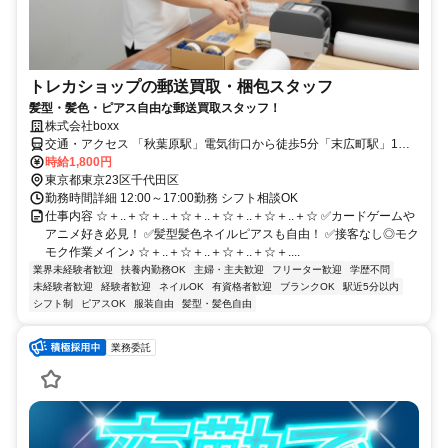
トレカショップの郵送買取・梱包スタッフ
髪型・髪色・ピアス自由な郵送買取スタッフ！
株式会社boxx
交通・アクセス 「秋葉原駅」電気街口から徒歩5分「末広町駅」1番
出口から徒歩2分
時給1,800円
東京都東京23区千代田区
勤務時間詳細 12:00～17:00勤務 シフト相談OK
仕事内容 ☆＋..＋☆＋..＋☆＋..＋☆＋..＋☆＋..＋☆ ✅カードゲームや
アニメ好き必見！ ✅髪型髪色ネイルピアスも自由！ ✅接客なし◎モク
モク作業メイン♪ ☆＋..＋☆＋..＋☆＋..＋☆＋....
業界未経験者歓迎
扶養内勤務OK
主婦・主夫歓迎
フリーター歓迎
学歴不問
未経験者歓迎
経験者歓迎
ネイルOK
有資格者歓迎
ブランクOK
駅近5分以内
シフト制
ピアスOK
服装自由
髪型・髪色自由
業務委託