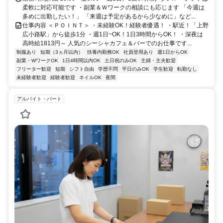
柔軟に対応可能です ・副業＆Ｗワークの相談にも応じます 「今週は
多めに出勤したい！」 「来週は予定があるから少なめに」など...
仕事内容 ＜ＰＯＩＮＴ＞ ・未経験OK！経験者優遇！ ・駅近！「上野
広小路駅」から徒歩1分 ・週1日~OK！1日3時間からOK！ ・深夜は
高時給1813円～ 人気のシーシャカフェ＆バーでのお仕事です...
制服あり
短期（3ヵ月以内）
扶養内勤務OK
社員登用あり
週1日からOK
副業・WワークOK
1日4時間以内OK
土日祝のみOK
主婦・主夫歓迎
フリーター歓迎
短期
シフト自由
学歴不問
平日のみOK
学生歓迎
転勤なし
未経験者歓迎
経験者歓迎
ネイルOK
夜間
アルバイト・パート