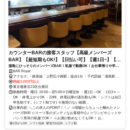
カウンターBARの接客スタッフ【高級メンバーズ
BAR】【超短期もOK!】【日払い可】【週1日~】【私
湯島にひっそりのメンバーズBAR！私服で勤務OK！お仕事帰りや学校
服勤務】
帰りにもそのまま勤務可☆髪型やカラーも自由です♪
BAR Royal
アクセス: ・銀座線「上野広小路駅」徒歩1分 ・千代田線「湯島駅」
徒歩3分 ・JR線「御徒町駅」徒歩5分 ・JR線「上野駅」徒歩6分 ・
時給3,000円以上
JR線「秋葉原駅」徒歩8分
東京都東京23区台東区
勤務時間・曜日: 20:00～翌5:00※日曜定休 ・週1日～OK ・1日3ｈ～
OK ・終電上がりOK ・22時、終電以降の遅出勤もOK ・シフトは自己
申告制です。(シフト制です) ※無理のない範囲...
仕事内容: ＼この求人のPOINT！！／ ☆喧騒からちょっと離れたメン
バーズBAR ☆スーツ系のダンディなお客様中心♪ ☆ワンピやニットや
パンツ系等の私服でOK！ ☆お酒が飲めなくてもOK！ お...
週1日からOK
シフト自由
駅近5分以内
シフト制