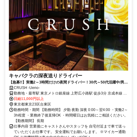
キャバクラの深夜送りドライバー
【急募!!】実働2～3時間だけの夜間ドライバー！30代～50代活躍中/男女
不問/普通免許でOK/副業◎
CRUSH -Ueno-
勤務地・最寄駅 東京メトロ銀座線 上野広小路駅 徒歩3分 京成本線 京
成上野駅 徒歩3分 JR山手線 上野駅 徒歩7分 ・東京メトロ千代田線 湯
日給11,000円以上
島駅から徒歩3分 ・東京メトロ銀座線 上野御徒町駅から徒歩3分 ・JR
東京都東京23区台東区
山手線 御徒町駅から徒歩6分 ※帰宅時はドライバーによる自宅までの
勤務時間・期間 【勤務時間】 夕勤 夜勤 深夜 0:00～翌4:00 ・実働2～
送り(無料)があります。 都内だけでなく、神奈川・埼玉・千葉方面も
3h程度 ・業務終了後直帰OK ・時間曜日はお気軽にご相談ください。
相談OK！
【勤務期間】 長期
仕事内容 営業後にキャストさんやスタッフを 自宅付近まで車で送っ
ていただくお仕事です。 安全運転でお願いします。 ※マイカー通勤