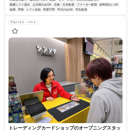
隔週シフト提出
土日祝のみOK
主婦・主夫歓迎
フリーター歓迎
給料前払いOK
短期
早朝
シフト自由
学歴不問
平日のみOK
学生歓迎
アルバイト・パート
トレーディングカードショップのオープニングスタッ