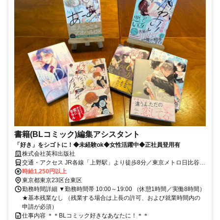
書籍(BLコミック)編集アシスタント
「好き」をシゴトに！◆未経験ok◆女性活躍中◆正社員登用有
株式会社英和出版社
交通・アクセス JR各線「上野駅」より徒歩8分／東京メトロ⽇⽐⾕
線・銀座線「上野駅」より徒歩4分
時給1,250円以上
東京都東京23区台東区
勤務時間詳細 ▼勤務時間帯 10:00～19:00 （休憩1時間／実働8時間）
★基本残業なし （残業する場合は上長の許可、および就業時間内の
申請が必須）
仕事内容 ＊＊BLコミック好きなあなたに！＊＊