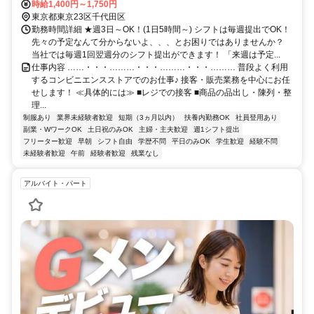
時給1,400円～1,750円
東京都東京23区千代田区
勤務時間詳細 ★週3日～OK！(1日5時間～) シフトは毎週提出でOK！
先々の予定なんて分からないよ、、、とお困りではありませんか？
当社では毎週1回翌週分のシフト提出ができます！ 「来週は予定...
仕事内容 ……・・・………・・・………・・・……… 普段よく利用
するコンビニエンスストアでのお仕事♪ 接客・販売業務を中心にお任
せします！ ≪具体的には≫ ■レジでの接客 ■商品の品出し・陳列・整
理...
制服あり
業界未経験者歓迎
短期（3ヵ月以内）
扶養内勤務OK
社員登用あり
副業・WワークOK
土日祝のみOK
主婦・主夫歓迎
週1シフト提出
フリーター歓迎
早朝
シフト自由
学歴不問
平日のみOK
学生歓迎
経験不問
未経験者歓迎
午前
経験者歓迎
残業なし
アルバイト・パート