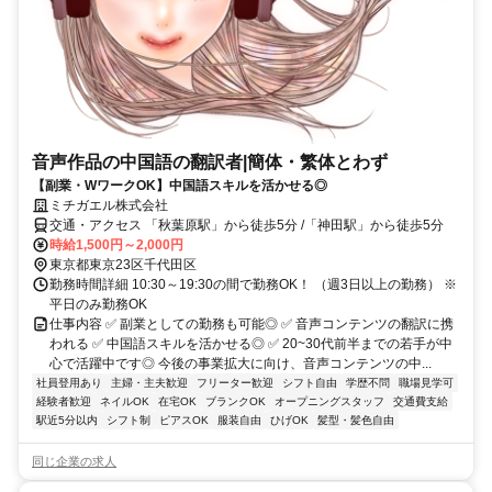
音声作品の中国語の翻訳者|簡体・繁体とわず
【副業・WワークOK】中国語スキルを活かせる◎
ミチガエル株式会社
交通・アクセス 「秋葉原駅」から徒歩5分 /「神田駅」から徒歩5分
時給1,500円～2,000円
東京都東京23区千代田区
勤務時間詳細 10:30～19:30の間で勤務OK！ （週3日以上の勤務） ※
平日のみ勤務OK
仕事内容 ✅ 副業としての勤務も可能◎ ✅ 音声コンテンツの翻訳に携
われる ✅ 中国語スキルを活かせる◎ ✅ 20~30代前半までの若手が中
心で活躍中です◎ 今後の事業拡大に向け、音声コンテンツの中...
社員登用あり
主婦・主夫歓迎
フリーター歓迎
シフト自由
学歴不問
職場見学可
経験者歓迎
ネイルOK
在宅OK
ブランクOK
オープニングスタッフ
交通費支給
駅近5分以内
シフト制
ピアスOK
服装自由
ひげOK
髪型・髪色自由
同じ企業の求人