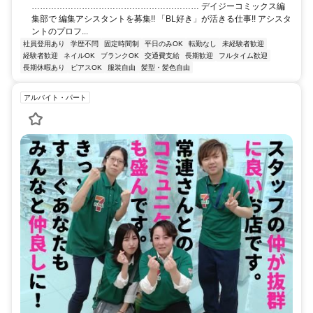
…………………………………………………… デイジーコミックス編
集部で 編集アシスタントを募集!! 「BL好き」が活きる仕事!! アシスタ
ントのプロフ...
社員登用あり
学歴不問
固定時間制
平日のみOK
転勤なし
未経験者歓迎
経験者歓迎
ネイルOK
ブランクOK
交通費支給
長期歓迎
フルタイム歓迎
長期休暇あり
ピアスOK
服装自由
髪型・髪色自由
アルバイト・パート