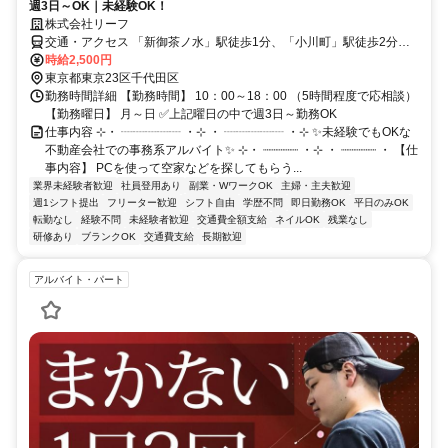
週3日～OK｜未経験OK！
株式会社リーフ
交通・アクセス 「新御茶ノ水」駅徒歩1分、「小川町」駅徒歩2分、
「淡路町」駅徒歩4分、ほか「神保町」や「神田」駅なども便利です
時給2,500円
東京都東京23区千代田区
勤務時間詳細 【勤務時間】 10：00～18：00 （5時間程度で応相談）
【勤務曜日】 月～日 ✅上記曜日の中で週3日～勤務OK
仕事内容 ⊹・ ┈┈┈┈┈ ・⊹ ・ ┈┈┈┈┈ ・⊹ ✨未経験でもOKな
不動産会社での事務系アルバイト✨ ⊹・ ┈┈┈┈┈ ・⊹ ・ ┈┈┈┈┈ ・ 【仕
事内容】 PCを使って空家などを探してもらう...
業界未経験者歓迎
社員登用あり
副業・WワークOK
主婦・主夫歓迎
週1シフト提出
フリーター歓迎
シフト自由
学歴不問
即日勤務OK
平日のみOK
転勤なし
経験不問
未経験者歓迎
交通費全額支給
ネイルOK
残業なし
研修あり
ブランクOK
交通費支給
長期歓迎
アルバイト・パート