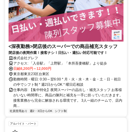
<深夜勤務>閉店後のスーパーでの商品補充スタッフ
閉店後の夜間作業！接客ナシ！日払い・週払い対応可能です！
株式会社グレフ
アクセス: 「入谷駅」「上野駅」「本所吾妻橋駅」より徒歩
日給8,200円～12,000円
東京都東京23区台東区
勤務時間・曜日: 0:30～翌6:00 * 月・火・水・木・金・土・日・祝日
の中でシフト制 * 週2日からOK * 曜日応相談
仕事内容: 【集中特化】夜間スーパーの品出し・補充スタッフ お客様
がいない時間帯に、商品の陳列と補充を一手に担っていただきます。
接客業務から完全に解放される環境です。 3人一組のチームで、店内
商...
社員登用あり
週2・3日からOK
シフト制
アルバイト・パート