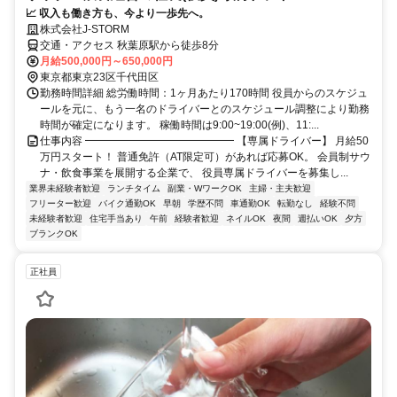
📈 収入も働き方も、今より一歩先へ。
株式会社J‐STORM
交通・アクセス 秋葉原駅から徒歩8分
月給500,000円～650,000円
東京都東京23区千代田区
勤務時間詳細 総労働時間：1ヶ月あたり170時間 役員からのスケジュ
ールを元に、もう一名のドライバーとのスケジュール調整により勤務
時間が確定になります。 稼働時間は9:00~19:00(例)、11:...
仕事内容 ━━━━━━━━━━━━━━ 【専属ドライバー】 月給50
万円スタート！ 普通免許（AT限定可）があれば応募OK。 会員制サウ
ナ・飲食事業を展開する企業で、 役員専属ドライバーを募集し...
業界未経験者歓迎
ランチタイム
副業・WワークOK
主婦・主夫歓迎
フリーター歓迎
バイク通勤OK
早朝
学歴不問
車通勤OK
転勤なし
経験不問
未経験者歓迎
住宅手当あり
午前
経験者歓迎
ネイルOK
夜間
週払いOK
夕方
ブランクOK
正社員