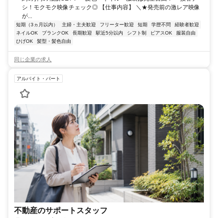
シ！モクモク映像チェック◎ 【仕事内容】 ＼★発売前の激レア映像
が...
短期（3ヵ月以内）
主婦・主夫歓迎
フリーター歓迎
短期
学歴不問
経験者歓迎
ネイルOK
ブランクOK
長期歓迎
駅近5分以内
シフト制
ピアスOK
服装自由
ひげOK
髪型・髪色自由
同じ企業の求人
アルバイト・パート
不動産のサポートスタッフ