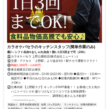
カラオケパセラのキッチンスタッフ(簡単作業のみ)
週2～シフト自由✨おしゃれ自由！賄い1日3回まで可（206）
カラオケパセラ 上野公園前店(株式会社ニュートン)
交通・アクセス 「上野駅」より徒歩3分！駅チカで通勤ラクラク！
時給1,300円～1,640円
東京都東京23区台東区
勤務時間詳細 (1)9:00～22:00 (2)22:00～翌5:00 ◆週2日〜・1日4h〜
相談可◎ ◆平日のみ/土日のみもOK ◆扶養内勤務OK ◆副業・Wワー
クOK☆
仕事内容 【上野駅スグ】キッチンSTAFF募集！！ お客様に大人気の
ハニトーづくりや 盛りつけなどコツコツできる簡単調理♪
╭━━━━━━━━━━━━╮ 調理初心者さんも大歓迎!!
╰━━━━━ｖ━...
制服あり
業界未経験者歓迎
短期（3ヵ月以内）
ランチタイム
扶養内勤務OK
社員登用あり
週1日からOK
副業・WワークOK
1日4時間以内OK