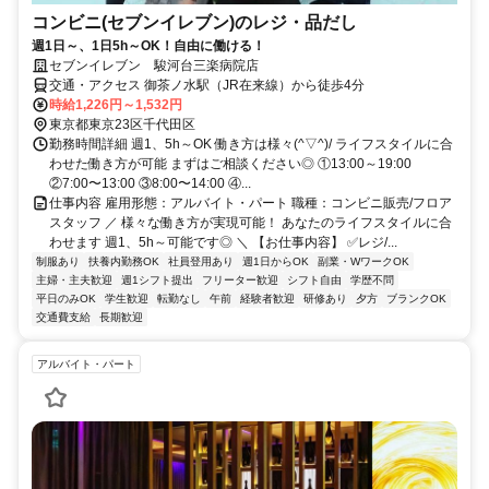
コンビニ(セブンイレブン)のレジ・品だし
週1日～、1日5h～OK！自由に働ける！
セブンイレブン 駿河台三楽病院店
交通・アクセス 御茶ノ水駅（JR在来線）から徒歩4分
時給1,226円～1,532円
東京都東京23区千代田区
勤務時間詳細 週1、5h～OK 働き方は様々(^▽^)/ ライフスタイルに合
わせた働き方が可能 まずはご相談ください◎ ①13:00～19:00
②7:00〜13:00 ③8:00〜14:⁠00 ④...
仕事内容 雇用形態：アルバイト・パート 職種：コンビニ販売/フロア
スタッフ ／ 様々な働き方が実現可能！ あなたのライフスタイルに合
わせます 週1、5h～可能です◎ ＼ 【お仕事内容】 ✅レジ/...
制服あり
扶養内勤務OK
社員登用あり
週1日からOK
副業・WワークOK
主婦・主夫歓迎
週1シフト提出
フリーター歓迎
シフト自由
学歴不問
平日のみOK
学生歓迎
転勤なし
午前
経験者歓迎
研修あり
夕方
ブランクOK
交通費支給
長期歓迎
アルバイト・パート