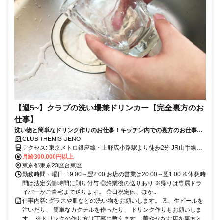
【週5~】クラブの洗い場兼ドリンカー【完全裏方のお
仕事】
洗い物と簡単なドリンク作りのお仕事！キッチン内での裏方のお仕事で
す。 華やかなお店を裏方としてサポートしてください。◎中高年も活躍
CLUB THEMIS UENO
中！◎髪型や服装も自由です！
アクセス: 東京メトロ銀座線・上野広小路駅より徒歩2分 JR山手線・
御徒町駅より徒歩4分 大江戸線 ・上野御徒町駅より3分 東京メトロ千
月給300,000円以上
代田線・湯島駅より徒歩4分 JR山手線・上野駅より徒歩8分
東京都東京23区台東区
勤務時間・曜日: 19:00～翌2:00 お店の営業は20:00～翌1:00 ※休憩時
間は法定労働時間に則り付与 ◎終業後の送りあり ※帰りは専属ドラ
イバーがご自宅まで送ります。 ◎日祝定休、ほか...
仕事内容: グラスや皿などの洗い物をお願いします。 又、生ビールを
注いだり、 簡単なカクテルを作ったり、 ドリンク作りもお願いしま
す。 ※ドリンクの作り方は丁寧に教えます。 華やかなお店を裏方と