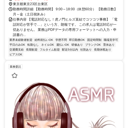
東京都東京23区台東区
勤務時間詳細 【勤務時間】 9:00～18:00（休憩60分） 【勤務日数】
月～金（土日祝休み）
仕事内容 【電話対応なし！虎ノ門ヒルズ直結でコツコツ事務】 「電
話対応が苦手で…」という方、朗報です。 この求人は電話対応が一
切ありません。 業務はPDFデータの専用フォーマットへの入力・申
請書の...
業界未経験者歓迎
給料前払いOK
学歴不問
即日勤務OK
固定時間制
職場見学可
平日のみOK
転勤なし
ネイルOK
週払いOK
研修あり
ブランクOK
育休あり
交通費支給
長期歓迎
フルタイム歓迎
駅近5分以内
社割あり
長期休暇あり
ピアスOK
業務委託