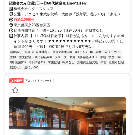
経験者のみ◎週1日～◎60代歓迎 /Bam-ktaisei7
株式会社シグマスタッフ
交通・アクセス 東武伊勢崎・大師線「浅草駅」徒歩10分 ／東京メト
ロ銀座線「浅草駅」徒歩10分 ／つくばエクスプレス「浅草駅」徒歩
時給2,000円
10分
東京都東京23区台東区
勤務時間詳細 7：40～16：25（休憩60分） ※残業なし
仕事内容 【ゴミ収集経験必須】 経験がある方…✨ こんなおすすめポ
イントが あります！ ▼▼▼▼▼▼▼▼▼▼▼▼ ✅時給2,000円！ 日
給15,500円！ ✅週1～OK 週1日でも月々6万円以...
制服あり
短期（3ヵ月以内）
扶養内勤務OK
週1日からOK
副業・WワークOK
主婦・主夫歓迎
60代も応募可
フリーター歓迎
給料前払いOK
早朝
学歴不問
即日勤務OK
平日のみOK
学生歓迎
転勤なし
交通費全額支給
午前
経験者歓迎
残業なし
週払いOK
アルバイト・パート