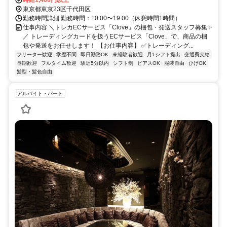
時給1,400円以上
東京都東京23区千代田区
勤務時間詳細 勤務時間：10:00〜19:00（休憩時間1時間）
仕事内容 ＼トレカECサービス「Clove」の梱包・発送スタッフ募集✨
／ トレーディングカードを扱うECサービス「Clove」で、商品の梱
包や発送をお任せします！ 【お仕事内容】 ✅トレーディング...
フリーター歓迎
学歴不問
即日勤務OK
未経験者歓迎
月1シフト提出
交通費支給
長期歓迎
フルタイム歓迎
駅近5分以内
シフト制
ピアスOK
服装自由
ひげOK
髪型・髪色自由
アルバイト・パート