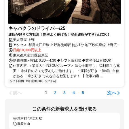
キャバクラのドライバー/25
運転が好きな方歓迎！効率よく稼げる！安全運転ができればOK！
美人茶屋 上野
アクセス: 都営大江戸線 上野御徒町駅 徒歩1分 地下鉄銀座線 上野広小
路駅 徒歩2分 上野御徒町駅から72m
日給10,000円以上
東京都東京23区台東区
勤務時間・曜日: 0:30～4:30 ◆シフト応相談 ◆業務後は直帰OK
仕事内容: ＜業界大手INSOUグループ＞ 法令を順守し、福利厚生も充
実！ 未経験の方でも安心して働けます。 ・運転が好き ・運転に自信
がある ・車が好き そんな方を歓迎します！ 【 仕事内容 ...
シフト自由
即日勤務OK
シフト制
前へ
次へ
1
2
3
4
5
この条件の新着求人を受け取る
東京都 / 末広町駅
服装自由