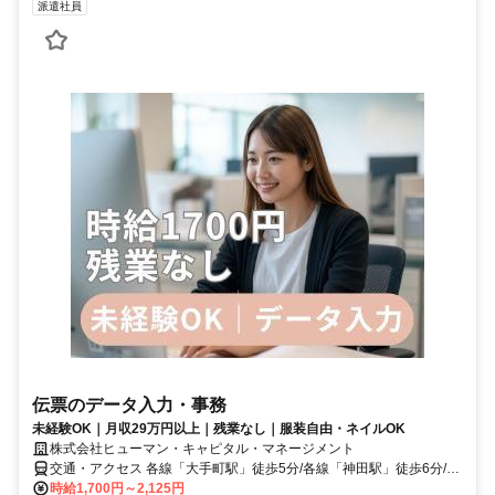
派遣社員
伝票のデータ入力・事務
未経験OK｜月収29万円以上｜残業なし｜服装自由・ネイルOK
株式会社ヒューマン・キャピタル・マネージメント
交通・アクセス 各線「大手町駅」徒歩5分/各線「神田駅」徒歩6分/各
線「東京駅」徒歩15分
時給1,700円～2,125円