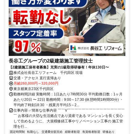
長谷工グループの2級建築施工管理技士
【2建築施工保有者募集】充実の1級取得研修有！年休130日〜
株式会社長谷工リフォーム 千代田区 現場
交通・アクセス 直行直帰あり
月給260,000円～320,000円
東京都東京23区千代田区
勤務時間詳細 実働時間：1日あたり7時間30分 平均勤務日数：1ヶ月
あたり20日 〜 22日 勤務時間：9:00～17:30 (休憩時間1時間00分) ・
平均終了時刻18:30 ・残業月平均15～2...
仕事内容 ✅簡単な仕事内容 ￣￣V￣￣￣￣￣￣￣￣￣￣￣￣￣￣￣￣
￣ お客様の大切な生活拠点であり資産である マンションを長く安心
して住めるように、 大規模修繕工事やリノベーション工事の 施工管
理を行...
固定時間制
転勤なし
交通費全額支給
経験者歓迎
有資格者歓迎
研修あり