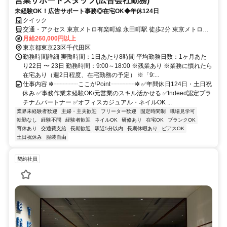
営業サポートスタッフ(広告会社勤務)
未経験OK！広告サポート事務◎在宅OK◆年休124日
クイック
交通・アクセス 東京メトロ有楽町線 永田町駅 徒歩2分 東京メトロ千
代田線 国会議事堂前駅 徒歩8分 東京メトロ丸の内線 赤坂見附駅 徒歩
月給260,000円以上
12分
東京都東京23区千代田区
勤務時間詳細 実働時間：1日あたり8時間 平均勤務日数：1ヶ月あた
り22日 〜 23日 勤務時間：9:00～18:00 ※残業あり ※業務に慣れたら
在宅あり（週2日程度、在宅勤務の予定） ※「9:...
仕事内容 ✼┈┈┈┈ここがPoint┈┈┈┈✼ ✅年間休日124日・土日祝
休み ✅事務作業未経験OK/元営業のスキル活かせる ✅Indeed認定プラ
チナムパートナー ✅オフィスカジュアル・ネイルOK ...
業界未経験者歓迎
主婦・主夫歓迎
フリーター歓迎
固定時間制
職場見学可
転勤なし
経験不問
経験者歓迎
ネイルOK
研修あり
在宅OK
ブランクOK
育休あり
交通費支給
長期歓迎
駅近5分以内
長期休暇あり
ピアスOK
土日祝休み
服装自由
契約社員