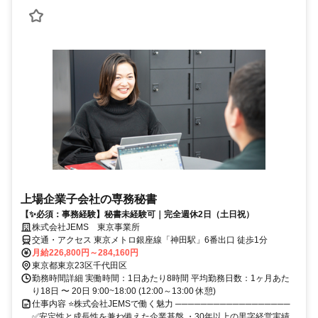
上場企業子会社の専務秘書
【✨必須：事務経験】秘書未経験可｜完全週休2日（土日祝）
株式会社JEMS 東京事業所
交通・アクセス 東京メトロ銀座線「神田駅」6番出口 徒歩1分
月給226,800円～284,160円
東京都東京23区千代田区
勤務時間詳細 実働時間：1日あたり8時間 平均勤務日数：1ヶ月あた
り18日 〜 20日 9:00~18:00 (12:00～13:00 休憩)
仕事内容 ⭐株式会社JEMSで働く魅力 ──────────────────
✅安定性と成長性を兼ね備えた企業基盤 ・30年以上の黒字経営実績