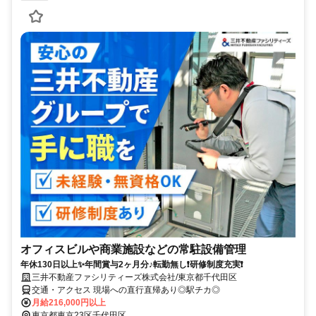
オフィスビルや商業施設などの常駐設備管理
年休130日以上✨年間賞与2ヶ月分♪転勤無し❗研修制度充実❗
三井不動産ファシリティーズ株式会社/東京都千代田区
交通・アクセス 現場への直行直帰あり◎駅チカ◎
月給216,000円以上
東京都東京23区千代田区