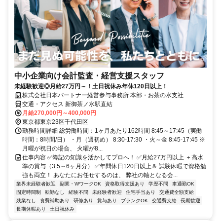
中小企業向け会計監査・経営支援スタッフ
未経験歓迎◎月給27万円～！土日祝休み年休120日以上！
株式会社日本パートナー経営参与事務所 本部・お茶の水支社
交通・アクセス 新御茶ノ水駅直結
月給270,000円～400,000円
東京都東京23区千代田区
勤務時間詳細 総労働時間：1ヶ月あたり162時間 8:45～17:45（実働
時間：8時間/日） ・月（週初め） 8:30-17:30 ・火～金 8:45-17:45 ※
月曜が祝日の場合、 火曜が8...
仕事内容 ✅簿記の知識を活かしてプロへ！ ✅月給27万円以上 ＋高水
準の賞与（3.5～6ヶ月分） ✅年間休日120日以上＆ 試験休暇で資格勉
強も両立！ あなたにお任せするのは、 弊社の軸となる会...
業界未経験者歓迎
副業・WワークOK
資格取得支援あり
学歴不問
車通勤OK
固定時間制
転勤なし
経験不問
未経験者歓迎
住宅手当あり
交通費全額支給
残業なし
食費補助あり
研修あり
賞与あり
ブランクOK
交通費支給
長期歓迎
長期休暇あり
土日祝休み