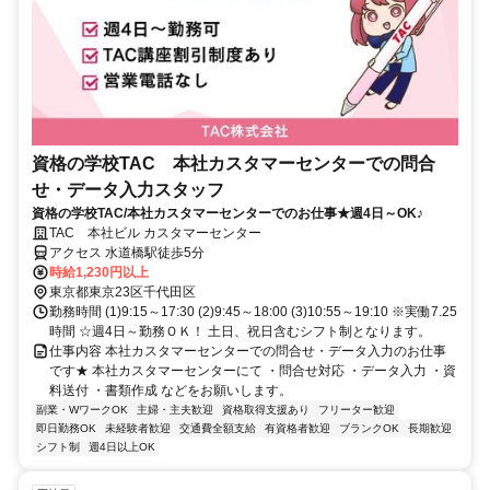
資格の学校TAC 本社カスタマーセンターでの問合
せ・データ入力スタッフ
資格の学校TAC/本社カスタマーセンターでのお仕事★週4日～OK♪
TAC 本社ビル カスタマーセンター
アクセス 水道橋駅徒歩5分
時給1,230円以上
東京都東京23区千代田区
勤務時間 (1)9:15～17:30 (2)9:45～18:00 (3)10:55～19:10 ※実働7.25
時間 ☆週4日～勤務ＯＫ！ 土日、祝日含むシフト制となります。
仕事内容 本社カスタマーセンターでの問合せ・データ入力のお仕事
です★ 本社カスタマーセンターにて ・問合せ対応 ・データ入力 ・資
料送付 ・書類作成 などをお願いします。
副業・WワークOK
主婦・主夫歓迎
資格取得支援あり
フリーター歓迎
即日勤務OK
未経験者歓迎
交通費全額支給
有資格者歓迎
ブランクOK
長期歓迎
シフト制
週4日以上OK