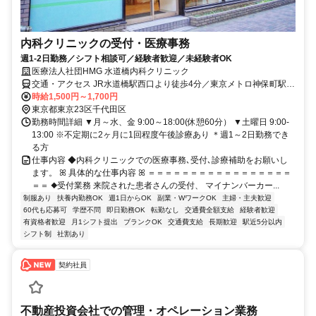
内科クリニックの受付・医療事務
週1-2日勤務／シフト相談可／経験者歓迎／未経験者OK
医療法人社団HMG 水道橋内科クリニック
交通・アクセス JR水道橋駅西口より徒歩4分／東京メトロ神保町駅よ
り徒歩7分
時給1,500円～1,700円
東京都東京23区千代田区
勤務時間詳細 ▼月～水、金 9:00～18:00(休憩60分） ▼土曜日 9:00-
13:00 ※不定期に2ヶ月に1回程度午後診療あり ＊週1～2日勤務でき
る方
仕事内容 ◆内科クリニックでの医療事務､受付､診療補助をお願いし
ます。 ꕤ 具体的な仕事内容 ꕤ ＝＝＝＝＝＝＝＝＝＝＝＝＝＝＝＝＝
＝＝ ◆受付業務 来院された患者さんの受付、 マイナンバーカー...
制服あり
扶養内勤務OK
週1日からOK
副業・WワークOK
主婦・主夫歓迎
60代も応募可
学歴不問
即日勤務OK
転勤なし
交通費全額支給
経験者歓迎
有資格者歓迎
月1シフト提出
ブランクOK
交通費支給
長期歓迎
駅近5分以内
シフト制
社割あり
契約社員
不動産投資会社での管理・オペレーション業務