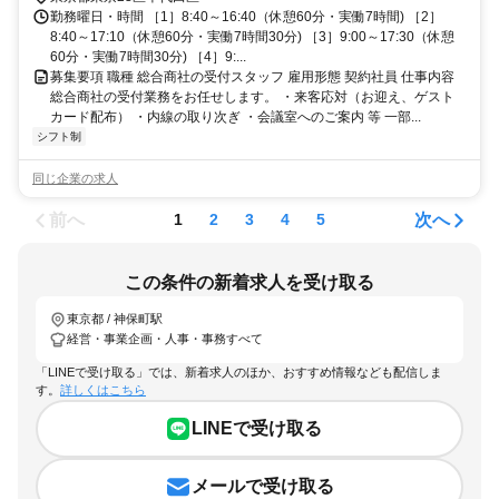
勤務曜日・時間 ［1］8:40～16:40（休憩60分・実働7時間) ［2］
8:40～17:10（休憩60分・実働7時間30分) ［3］9:00～17:30（休憩
60分・実働7時間30分) ［4］9:...
募集要項 職種 総合商社の受付スタッフ 雇用形態 契約社員 仕事内容
総合商社の受付業務をお任せします。 ・来客応対（お迎え、ゲスト
カード配布） ・内線の取り次ぎ ・会議室へのご案内 等 一部...
シフト制
同じ企業の求人
前へ
次へ
1
2
3
4
5
この条件の新着求人を受け取る
東京都 / 神保町駅
経営・事業企画・人事・事務すべて
「LINEで受け取る」では、新着求人のほか、おすすめ情報なども配信しま
す。
詳しくはこちら
LINEで受け取る
メールで受け取る