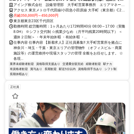
マネジメント経験必須！★年収500万円～
アイング株式会社 設備管理部 大手町営業事務所 エリアマネージ
ャー
アクセス 東京メトロ千代田線/小田急小田原線 大手町（東京都）C2b
口徒歩約2分、東京メトロ半蔵門線 大手町（東京都）C3口徒歩約4
月給350,000円～450,000円
分、東京メトロ東西線/東葉高速線 竹橋2番口徒歩約4分
東京都東京23区千代田区
勤務時間 総労働時間：1ヶ月あたり172時間40分 08:00～17:00（実働
8.0H） ※シフト交代制 ☆残業少なめ （月平均残業20時間以下） ＜
週休２日制＞ ・年末年始休暇 ・有給休暇 ・...
仕事内容 仕事内容 【新着求人】正社員募集!! 大手町営業所を拠点に
神奈川・埼玉・千葉・東京エリアの管理物件 （オフィスビル・商業
施設等）の運営維持や現場スタッフの管理 全般をお任せします。 ☆
各現...
業界未経験者歓迎
資格取得支援あり
交通費全額支給
経験者歓迎
駅ナカ
有資格者歓迎
賞与あり
長期歓迎
駅近5分以内
資格取得手当あり
シフト制
長期休暇あり
正社員