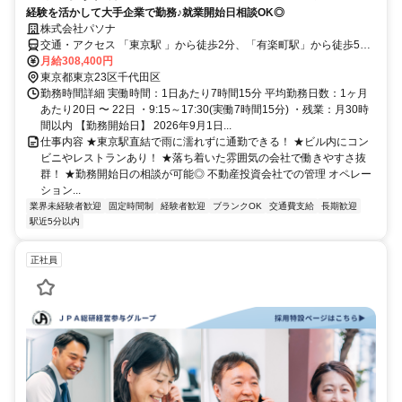
経験を活かして大手企業で勤務♪就業開始日相談OK◎
株式会社パソナ
交通・アクセス 「東京駅 」から徒歩2分、「有楽町駅」から徒歩5
分、「東京メトロ千代田線 二重橋前駅」から徒歩7分
月給308,400円
東京都東京23区千代田区
勤務時間詳細 実働時間：1日あたり7時間15分 平均勤務日数：1ヶ月
あたり20日 〜 22日 ・9:15～17:30(実働7時間15分) ・残業：月30時
間以内 【勤務開始日】 2026年9月1日...
仕事内容 ★東京駅直結で雨に濡れずに通勤できる！ ★ビル内にコン
ビニやレストランあり！ ★落ち着いた雰囲気の会社で働きやすさ抜
群！ ★勤務開始日の相談が可能◎ 不動産投資会社での管理 オペレー
ション...
業界未経験者歓迎
固定時間制
経験者歓迎
ブランクOK
交通費支給
長期歓迎
駅近5分以内
正社員