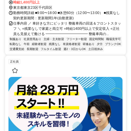
町」駅より徒歩5分 JR「水道橋」駅より徒歩５分
時給1,400円以上
東京都東京23区千代田区
勤務時間詳細 ■9:00〜18:00 ■休憩60分（12:00〜13:00） ■残業なし
契約更新期間：更新期間1年(自動更新)
仕事内容 ／ 車好きな方にピッタリ 整備車両の回送＆フロントスタッ
フ ＼ ⭐残業なしで家庭と両立可 ⭐時給1400円以上で安定収入 ⭐正社
員も見据えて働ける ━━━━━━━━━━━━ 整備車両の...
制服あり
社員登用あり
主婦・主夫歓迎
フリーター歓迎
固定時間制
職場見学可
転勤なし
午前
経験者歓迎
残業なし
有資格者歓迎
研修あり
夕方
ブランクOK
交通費支給
長期歓迎
フルタイム歓迎
週2・3日からOK
土日祝休み
正社員