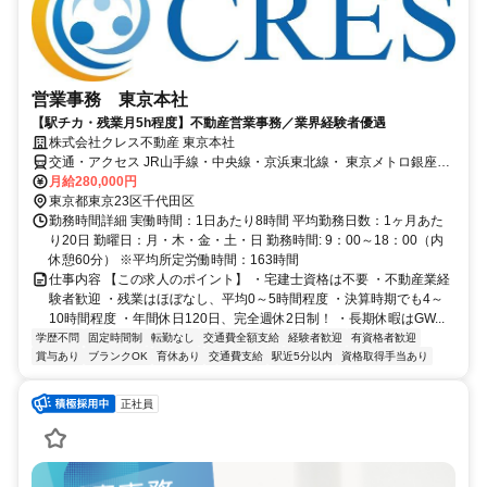
営業事務 東京本社
【駅チカ・残業月5h程度】不動産営業事務／業界経験者優遇
株式会社クレス不動産 東京本社
交通・アクセス JR山手線・中央線・京浜東北線・ 東京メトロ銀座線
「神田」駅より徒歩4分
月給280,000円
東京都東京23区千代田区
勤務時間詳細 実働時間：1日あたり8時間 平均勤務日数：1ヶ月あた
り20日 勤曜日：月・木・金・土・日 勤務時間: 9：00～18：00（内
休憩60分） ※平均所定労働時間：163時間
仕事内容 【この求人のポイント】 ・宅建士資格は不要 ・不動産業経
験者歓迎 ・残業はほぼなし、平均0～5時間程度 ・決算時期でも4～
10時間程度 ・年間休日120日、完全週休2日制！ ・長期休暇はGW...
学歴不問
固定時間制
転勤なし
交通費全額支給
経験者歓迎
有資格者歓迎
賞与あり
ブランクOK
育休あり
交通費支給
駅近5分以内
資格取得手当あり
正社員