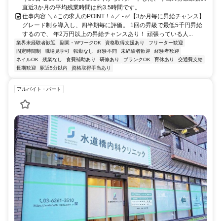
直近3か月の平均残業時間は約3.5時間です。
仕事内容 ＼⭐この求人のPOINT！⭐／ - ✅【3か月毎に昇給チャンス】
グレード制を導入し、四半期毎に評価。 1回の昇級で最低5千円昇給
するので、 年2万円以上の昇給チャンスあり！ 頑張っている人...
業界未経験者歓迎
副業・WワークOK
資格取得支援あり
フリーター歓迎
固定時間制
職場見学可
転勤なし
経験不問
未経験者歓迎
経験者歓迎
ネイルOK
残業なし
食費補助あり
研修あり
ブランクOK
育休あり
交通費支給
長期歓迎
駅近5分以内
資格取得手当あり
アルバイト・パート