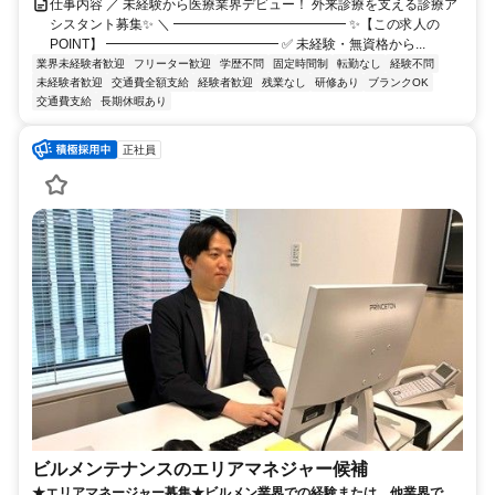
仕事内容 ／ 未経験から医療業界デビュー！ 外来診療を支える診療ア
シスタント募集✨ ＼ ━━━━━━━━━━━━━ ✨【この求人の
POINT】 ━━━━━━━━━━━━━ ✅ 未経験・無資格から...
業界未経験者歓迎
フリーター歓迎
学歴不問
固定時間制
転勤なし
経験不問
未経験者歓迎
交通費全額支給
経験者歓迎
残業なし
研修あり
ブランクOK
交通費支給
長期休暇あり
正社員
ビルメンテナンスのエリアマネジャー候補
★エリアマネージャー募集★ビルメン業界での経験または、他業界での