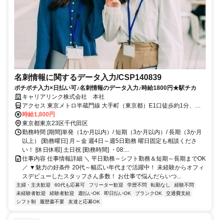
名刺情報に関するデータ入力/CSP140839
ポチポチ入力×日払い可♪名刺情報のデータ入力♪時給1800円★駅チカ
キャリアリンク株式会社 本社
アクセス 東京メトロ半蔵門線 大手町（東京都）E1口徒歩約1分、東
京メトロ千代田線/小田急小田原線 大手町（東京都）C3口徒歩約1
時給1,800円
分、東京メトロ丸ノ内線 大手町（東京都）A4口徒歩約2分 東西線 大
東京都東京23区千代田区
手町駅 徒歩6分 丸の内線 大手町駅 徒歩7分 千代田線 大手町駅 徒歩8
勤務時間 [期間]単発（1か月以内）/ 短期（3か月以内）/ 長期（3か月
分 ※案件によりその他複数勤務地あり！
以上） [勤務曜日] 月～金 週4日～週5日勤務 曜日固定も相談くださ
い！ [休日休暇] 土日祝 [勤務時間] ・08:...
仕事内容 仕事情報詳細 ＼ 平日勤務～シフト勤務＆短期～長期までOK
／ ▼魅力の好条件 20代～幅広い年代まで活躍中！ 未経験からオフィ
スデビューしたスタッフさん多数！ お仕事で悩んだらいつ...
主婦・主夫歓迎
60代も応募可
フリーター歓迎
学歴不問
転勤なし
経験不問
未経験者歓迎
経験者歓迎
週払いOK
即日払いOK
ブランクOK
交通費支給
シフト制
履歴書不要
友達と応募OK