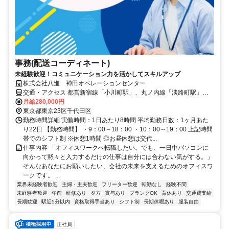
事務(配送コーディネート)
未経験歓迎！コミュニケーション力を活かしてスキルアップ
株式会社八進 神田オペレーションセンター
交通・アクセス 都営新宿線「小川町駅」、丸ノ内線「淡路町駅」徒
歩1分、「秋葉原駅」・「神田駅」から徒歩10分
月給280,000円
東京都東京23区千代田区
勤務時間詳細 実働時間：1日あたり8時間 平均勤務日数：1ヶ月あた
り22日 【勤務時間】 ・9：00～18：00 ・10：00～19：00 上記時間
帯でのシフト制 ※休憩1時間 ◎お昼休憩は交代...
仕事内容 「オフィスワークへ転職したい。でも、一日中パソコンに
向かって黙々と入力するだけの仕事は自分には合わない気がする。」
そんなあなたにお願いしたい、会社の未来を支えるためのオフィスワ
ークです。 ...
業界未経験者歓迎
主婦・主夫歓迎
フリーター歓迎
転勤なし
経験不問
未経験者歓迎
午前
研修あり
夕方
賞与あり
ブランクOK
育休あり
交通費支給
長期歓迎
駅近5分以内
資格取得手当あり
シフト制
長期休暇あり
服装自由
正社員