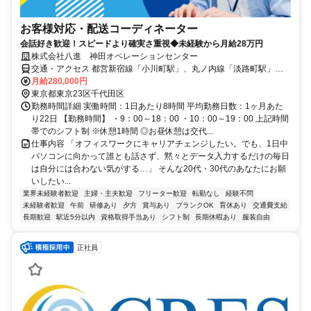
お客様対応・配送コーディネーター
会話好き歓迎！スピードより確実さ重視◆未経験から月給28万円
株式会社八進 神田オペレーションセンター
交通・アクセス 都営新宿線「小川町駅」、丸ノ内線「淡路町駅」徒
歩1分、「秋葉原駅」・「神田駅」から徒歩10分
月給280,000円
東京都東京23区千代田区
勤務時間詳細 実働時間：1日あたり8時間 平均勤務日数：1ヶ月あた
り22日 【勤務時間】 ・9：00～18：00 ・10：00～19：00 上記時間
帯でのシフト制 ※休憩1時間 ◎お昼休憩は交代...
仕事内容 「オフィスワークにキャリアチェンジしたい。でも、1日中
パソコンに向かって誰とも話さず、黙々とデータ入力するだけの毎日
は自分には合わない気がする…」 そんな20代・30代のあなたにお願
いしたい...
業界未経験者歓迎
主婦・主夫歓迎
フリーター歓迎
転勤なし
経験不問
未経験者歓迎
午前
研修あり
夕方
賞与あり
ブランクOK
育休あり
交通費支給
長期歓迎
駅近5分以内
資格取得手当あり
シフト制
長期休暇あり
服装自由
正社員