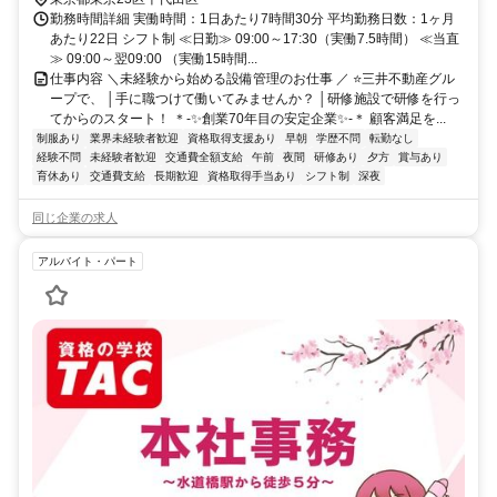
勤務時間詳細 実働時間：1日あたり7時間30分 平均勤務日数：1ヶ月
あたり22日 シフト制 ≪日勤≫ 09:00～17:30（実働7.5時間） ≪当直
≫ 09:00～翌09:00 （実働15時間...
仕事内容 ＼未経験から始める設備管理のお仕事 ／ ⭐三井不動産グル
ープで、 │手に職つけて働いてみませんか？ │研修施設で研修を行っ
てからのスタート！ ＊-✨創業70年目の安定企業✨-＊ 顧客満足を...
制服あり
業界未経験者歓迎
資格取得支援あり
早朝
学歴不問
転勤なし
経験不問
未経験者歓迎
交通費全額支給
午前
夜間
研修あり
夕方
賞与あり
育休あり
交通費支給
長期歓迎
資格取得手当あり
シフト制
深夜
同じ企業の求人
アルバイト・パート