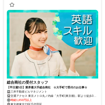
総合商社の受付スタッフ
【平日週5日】業界最大手総合商社 ☆大手町で受付のお仕事☆
三井不動産ビルマネジメント
交通アクセス 東京メトロ丸ノ内線「大手町(東京都)」駅より徒歩3分
東京メトロ東西線「竹橋」駅より徒歩5分 山手線「東京」駅より徒歩
時給1,850円以上
15分
東京都東京23区千代田区