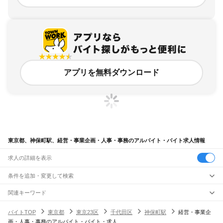
アプリを無料ダウンロード
東京都、神保町駅、経営・事業企画・人事・事務のアルバイト・バイト求人情報
求人の詳細を表示
条件を追加・変更して検索
市区町村を追加・変更
関連キーワード
完全在宅ワーク 全国
シール貼り 在宅
現在地周辺
ガチャガチャ
犬カフェ
東京都
駅を追加・変更
バイトTOP
東京都
東京23区
千代田区
神保町駅
経営・事業企
東京都
すべて
画・人事・事務のアルバイト・バイト・求人
東京23区
すべて