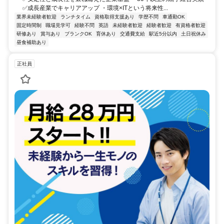
✅成長産業でキャリアアップ ・環境×ITという将来性...
業界未経験者歓迎
ランチタイム
資格取得支援あり
学歴不問
車通勤OK
固定時間制
職場見学可
経験不問
英語
未経験者歓迎
経験者歓迎
有資格者歓迎
研修あり
賞与あり
ブランクOK
育休あり
交通費支給
駅近5分以内
土日祝休み
昼食補助あり
正社員