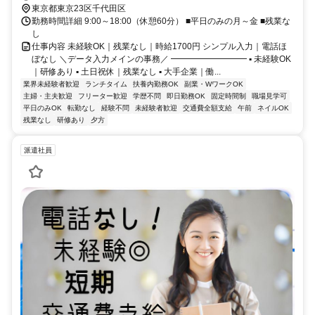
東京都東京23区千代田区
勤務時間詳細 9:00～18:00（休憩60分） ■平日のみの月～金 ■残業な
し
仕事内容 未経験OK｜残業なし｜時給1700円 シンプル入力｜電話ほ
ぼなし ＼データ入力メインの事務／ ━━━━━━━━━ ▪️ 未経験OK
｜研修あり ▪️ 土日祝休｜残業なし ▪️ 大手企業｜働...
業界未経験者歓迎
ランチタイム
扶養内勤務OK
副業・WワークOK
主婦・主夫歓迎
フリーター歓迎
学歴不問
即日勤務OK
固定時間制
職場見学可
平日のみOK
転勤なし
経験不問
未経験者歓迎
交通費全額支給
午前
ネイルOK
残業なし
研修あり
夕方
派遣社員