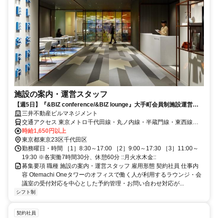
施設の案内・運営スタッフ
【週5日】『&BIZ conference/&BIZ lounge』大手町会員制施設運営事
務のお仕事
三井不動産ビルマネジメント
交通アクセス 東京メトロ千代田線・丸ノ内線・半蔵門線・東西線・
都営三田線「大手町」駅C4、C5直結 東京メトロ東西線「竹橋駅」よ
時給1,650円以上
り徒歩5分
東京都東京23区千代田区
勤務曜日・時間 ［1］8:30～17:00 ［2］9:00～17:30 ［3］11:00～
19:30 ※各実働7時間30分、休憩60分 ::月火水木金::
募集要項 職種 施設の案内・運営スタッフ 雇用形態 契約社員 仕事内
容 Otemachi Oneタワーのオフィスで働く人が利用するラウンジ・会
議室の受付対応を中心とした予約管理・お問い合わせ対応が...
シフト制
契約社員