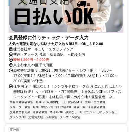
会員登録に伴うチェック・データ入力
人気の電話対応なし◎駅チカ好立地＆週3日～OK_ＡＥ2-00
株式会社マーキュリースタッフィング
交通・アクセス 各線「秋葉原駅」～徒歩圏内
時給1,800円～2,000円
東京都東京23区千代田区
勤務時間詳細 8：30-21：00 実働7ｈ～ ＜シフト例＞ ・8:30～
17:00(実働7.5h/休憩1h) ・9:00～17:00(実働7h/休憩1h) ・11:00～
20:00(実働8h/休憩...
仕事内容 ／ 電話なし！！シンプル事務ワーク◎ 月収25万円以上可✨
未経験歓迎！ ＼ - ✅週3日～・7時間勤務！土日休みもOK ✅オフィス
ワークデビュー応援！未経験◎ ✅駅チカ好立地！髪型髪色・ネ...
業界未経験者歓迎
短期（3ヵ月以内）
土日祝のみOK
主婦・主夫歓迎
フリーター歓迎
短期
学歴不問
平日のみOK
経験不問
未経験者歓迎
交通費全額支給
経験者歓迎
ネイルOK
残業なし
即日払いOK
月1シフト提出
ブランクOK
交通費支給
長期歓迎
フルタイム歓迎
正社員