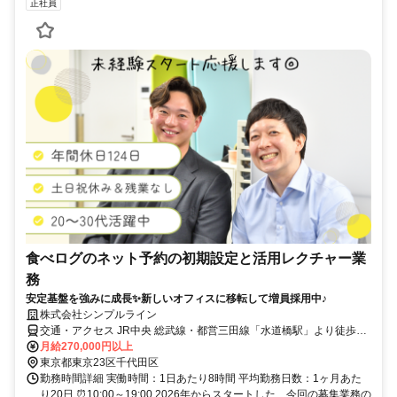
正社員
食べログのネット予約の初期設定と活用レクチャー業
務
安定基盤を強みに成長✨新しいオフィスに移転して増員採用中♪
株式会社シンプルライン
交通・アクセス JR中央 総武線・都営三田線「水道橋駅」より徒歩5
分
月給270,000円以上
東京都東京23区千代田区
勤務時間詳細 実働時間：1日あたり8時間 平均勤務日数：1ヶ月あた
り20日 ⏰10:00～19:00 2026年からスタートした、今回の募集業務の