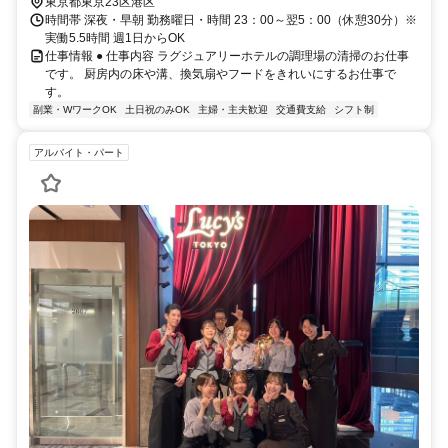
東京都東京23区港区
時間帯 深夜・早朝 勤務曜日・時間 23：00～翌5：00（休憩30分）※
実働5.5時間 週1日からOK
仕事情報 ● 仕事内容 ラグジュアリーホテルの調理場の清掃のお仕事
です。 厨房内の床や溝、換気扇やフードをきれいにするお仕事で
す。
副業・WワークOK
土日祝のみOK
主婦・主夫歓迎
交通費支給
シフト制
アルバイト・パート