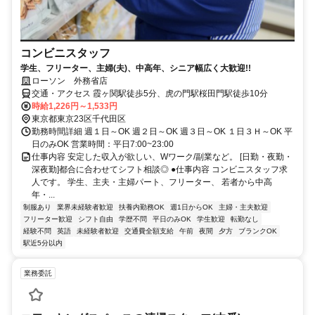
コンビニスタッフ
学生、フリーター、主婦(夫)、中高年、シニア幅広く大歓迎!!
ローソン 外務省店
交通・アクセス 霞ヶ関駅徒歩5分、虎の門駅桜田門駅徒歩10分
時給1,226円～1,533円
東京都東京23区千代田区
勤務時間詳細 週１日～OK 週２日～OK 週３日～OK １日３Ｈ～OK 平
日のみOK 営業時間：平日7:00~23:00
仕事内容 安定した収入が欲しい、Wワーク/副業など。 [日勤・夜勤・
深夜勤]都合に合わせてシフト相談◎ ●仕事内容 コンビニスタッフ求
人です。 学生、主夫・主婦パート、フリーター、 若者から中高
年・...
制服あり
業界未経験者歓迎
扶養内勤務OK
週1日からOK
主婦・主夫歓迎
フリーター歓迎
シフト自由
学歴不問
平日のみOK
学生歓迎
転勤なし
経験不問
英語
未経験者歓迎
交通費全額支給
午前
夜間
夕方
ブランクOK
駅近5分以内
業務委託