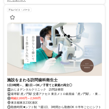
同じ企業の求人
アルバイト・パート
施設をまわる訪問歯科衛生士
1日3時間～、週1日～OK／子育てと家庭の両立◯
おじまデンタルクリニック 訪問診療部
最寄駅 虎ノ門駅 交通アクセス 東京メトロ銀座線「虎ノ門駅」・東京
メトロ日比谷線「虎ノ門ヒルズ駅」より徒歩1分 おじまデンタルクリ
時給2,000円～2,500円
東京都東京23区港区
ニック「訪問診療部」での勤務になります ★駅近5分以内
勤務時間 ■シフト制 ┗週1日、3時間から勤務OK ※半年ごとにシフト