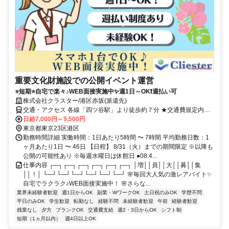
重要文化財施設での公開イベント運営
⭐短期⭐自宅で楽々♪WEB面接実施中✨週1日～OK❗週払い可
株式会社クラスター/港区赤坂(派遣先)
交通・アクセス 各線「四ツ谷駅」より徒歩約７分 ★交通費規定内支
給
日給7,000円～9,500円
東京都東京23区港区
勤務時間詳細 実働時間：1日あたり5時間 〜 7時間 平均勤務日数：1
ヶ月あたり1日 〜 46日 【日程】 8/31（火）までの期間限定 ※以降も
公開の可能性あり ※毎週水曜日は休館日 ●08:4...
仕事内容 ┌─┐┌─┐┌─┐┌─┐┌─┐┌─┐ │増││員││大││募││集
││！│ └─┘└─┘└─┘└─┘└─┘└─┘ 🌸毎回大人気の激レアバイト✨
自宅でラクラク♪WEB面接実施中！ 🌸さらな...
業界未経験者歓迎
週1日からOK
副業・WワークOK
土日祝のみOK
学歴不問
平日のみOK
学生歓迎
転勤なし
経験不問
未経験者歓迎
午前
経験者歓迎
残業なし
夕方
ブランクOK
交通費支給
週2・3日からOK
シフト制
短期（1ヵ月以内）
週4日以上OK