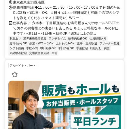
東京都東京23区港区
勤務時間詳細 ◆11：00～21：30 （15：00～17：00まで 休憩のため
CLOSE) ✅週1日～OK、１日４h以上 ✅曜日固定も可能 ご希望のシフ
トを教えてください テスト期間や、Wワー...
仕事内容 ／ 六本木一丁目駅直結の お寿司屋さんでのホールSTAFF☆
＼ 海外のお客様との出会いも楽しめる ちょっと特別なホールのお仕
事です♪ ⭐週1日～×1日4h～勤務OK ⭐週3日以上の勤...
制服あり
業界未経験者歓迎
ランチタイム
扶養内勤務OK
社員登用あり
週1日からOK
副業・WワークOK
土日祝のみOK
主婦・主夫歓迎
フリーター歓迎
シフト自由
学歴不問
即日勤務OK
平日のみOK
学生歓迎
転勤なし
英語
未経験者歓迎
交通費全額支給
午前
アルバイト・パート