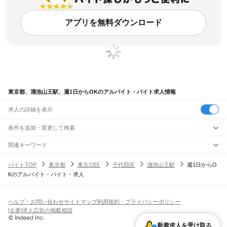
アプリを無料ダウンロード
東京都、溜池山王駅、週1日からOKのアルバイト・バイト求人情報
求人の詳細を表示
条件を追加・変更して検索
市区町村を追加・変更
関連キーワード
完全在宅ワーク 全国
シール貼り 在宅
現在地周辺
ガチャガチャ
犬カフェ
東京都
駅を追加・変更
バイトTOP
東京都
東京23区
千代田区
溜池山王駅
週1日からO
東京都
すべて
Kのアルバイト・バイト・求人
東京23区
すべて
職種を追加・変更
JR東海道本線(東京～熱海)
千代田区
中央区
港区
新宿区
文京区
台東区
墨田区
江東区
品川区
目黒区
大田区
東京駅
新橋駅
品川駅
飲食・フードサービス
世田谷区
渋谷区
中野区
杉並区
豊島区
北区
荒川区
板橋区
練馬区
足立区
葛飾区
特徴を追加・変更
飲食・フードサービス
江戸川区
すべて
ヘルプ・お問い合わせ
サイトマップ
利用規約・プライバシーポリシー
JR山手線
ホールスタッフ
キッチンスタッフ
皿洗い・洗い場
精肉・鮮魚加工
給食調理
人気
[企業]求人広告の掲載相談
大崎駅
五反田駅
目黒駅
恵比寿駅
渋谷駅
原宿駅
代々木駅
新宿駅
新大久保駅
八王子市
立川市
武蔵野市
三鷹市
青梅市
府中市
昭島市
調布市
町田市
小金井市
雇用形態を追加・変更
パン屋（ベーカリー）
フードカウンター販売員
バー（BAR）・バーテンダー
日払いOK
高校生歓迎
学生歓迎
深夜の仕事
髪型・髪色自由
ひげOK
ネイルOK
高田馬場駅
目白駅
池袋駅
大塚駅
巣鴨駅
駒込駅
田端駅
西日暮里駅
日暮里駅
鶯谷駅
小平市
日野市
東村山市
国分寺市
国立市
福生市
狛江市
東大和市
清瀬市
新着求人を受け取る
飲食店補助（開店・閉店準備）
飲食店（店長・マネージャー）
ピアスOK
アルバイト・パート
履歴書不要
オープニングスタッフ
留学生・外国人活躍中