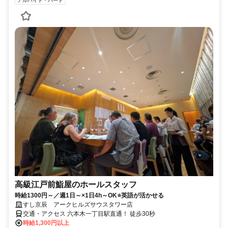
アルバイト・パート
高級江戸前鮨屋のホールスタッフ
時給1300円～／週1日～×1日4h～OK⭐英語が活かせる
すし京辰 アークヒルズサウスタワー店
交通・アクセス 六本木一丁目駅直通！ 徒歩30秒
時給1,300円以上