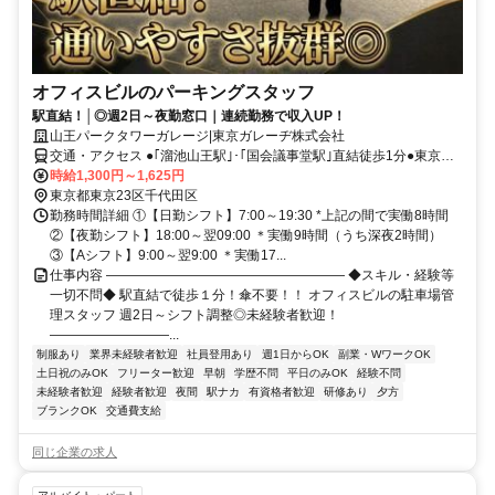
オフィスビルのパーキングスタッフ
駅直結！│◎週2日～夜勤窓口｜連続勤務で収入UP！
山王パークタワーガレージ|東京ガレーヂ株式会社
交通・アクセス ●｢溜池山王駅｣･｢国会議事堂駅｣直結徒歩1分●東京メ
トロ丸ノ内線・銀座線「赤坂見附」徒歩5分●東京メトロ南北線・半蔵
時給1,300円～1,625円
門線・有楽町線「永田町」徒歩11分
東京都東京23区千代田区
勤務時間詳細 ①【日勤シフト】7:00～19:30 *上記の間で実働8時間
②【夜勤シフト】18:00～翌09:00 ＊実働9時間（うち深夜2時間）
③【Aシフト】9:00～翌9:00 ＊実働17...
仕事内容 ―――――――――――――――――― ◆スキル・経験等
一切不問◆ 駅直結で徒歩１分！傘不要！！ オフィスビルの駐車場管
理スタッフ 週2日～シフト調整◎未経験者歓迎！
―――――――――...
制服あり
業界未経験者歓迎
社員登用あり
週1日からOK
副業・WワークOK
土日祝のみOK
フリーター歓迎
早朝
学歴不問
平日のみOK
経験不問
未経験者歓迎
経験者歓迎
夜間
駅ナカ
有資格者歓迎
研修あり
夕方
ブランクOK
交通費支給
同じ企業の求人