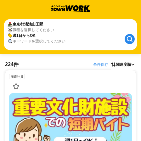
東京都
溜池山王駅
職種を選択してください
週1日からOK
キーワードを選択してください
224件
条件保存
関連度順
派遣社員