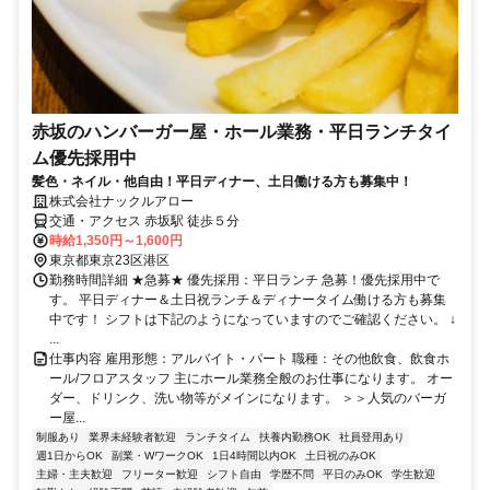
赤坂のハンバーガー屋・ホール業務・平日ランチタイ
ム優先採用中
髪色・ネイル・他自由！平日ディナー、土日働ける方も募集中！
株式会社ナックルアロー
交通・アクセス 赤坂駅 徒歩５分
時給1,350円～1,600円
東京都東京23区港区
勤務時間詳細 ★急募★ 優先採用：平日ランチ 急募！優先採用中で
す。 平日ディナー＆土日祝ランチ＆ディナータイム働ける方も募集
中です！ シフトは下記のようになっていますのでご確認ください。 ↓
...
仕事内容 雇用形態：アルバイト・パート 職種：その他飲食、飲食ホ
ール/フロアスタッフ 主にホール業務全般のお仕事になります。 オー
ダー、ドリンク、洗い物等がメインになります。 ＞＞人気のバーガ
ー屋...
制服あり
業界未経験者歓迎
ランチタイム
扶養内勤務OK
社員登用あり
週1日からOK
副業・WワークOK
1日4時間以内OK
土日祝のみOK
主婦・主夫歓迎
フリーター歓迎
シフト自由
学歴不問
平日のみOK
学生歓迎