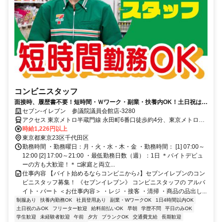
コンビニスタッフ
面接時、履歴書不要！短時間・Ｗワーク・副業・扶養内OK！土日祝はお
休み◎
セブン‐イレブン 参議院議員会館店-3280
アクセス 東京メトロ半蔵門線 永田町6番口徒歩約4分、東京メトロ南
北線 永田町6番口徒歩約4分、東京メトロ有楽町線 永田町6番口徒歩
時給1,226円以上
約1分 永田町駅より徒歩5分
東京都東京23区千代田区
勤務時間 ・勤務曜日：月・火・水・木・金 ・勤務時間： [1] 07:00～
12:00 [2] 17:00～21:00 ・最低勤務日数（週）：1日 ＊バイトデビュ
ーの方も大歓迎！＊ □家庭と両立...
仕事内容 【バイト始めるならコンビニから♪】セブンイレブンのコン
ビニスタッフ募集！ 《セブンイレブン》 コンビニスタッフの アルバ
イト・パート ＜お仕事内容＞ ・レジ ・接客 ・清掃 ・商品の品出し...
制服あり
扶養内勤務OK
社員登用あり
副業・WワークOK
1日4時間以内OK
土日祝のみOK
フリーター歓迎
給料前払いOK
早朝
学歴不問
平日のみOK
学生歓迎
未経験者歓迎
午前
夕方
ブランクOK
交通費支給
長期歓迎