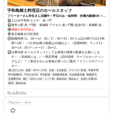
宇和島郷土料理店のホールスタッフ
フリーターさん学生さん活躍中！平日のみ・短時間・扶養内勤務OK！未
経験・ブランクのある方も歓迎！
えひめ宇和島 かどや 虎ノ門
最寄り駅 虎ノ門駅・新橋駅 アクセス 虎ノ門駅 徒歩5分・新橋駅 徒歩
6分
時給1,400円以上
東京都東京23区港区
勤務時間 11：00〜14：30／17：00〜23：00 ※上記の間で1日3.5時
間〜OK！ ＜22:00以降の勤務は18歳以上＞ 《営業時間》 ランチ11：
30〜14：00 ディナー17：30〜2...
仕事内容 ホールスタッフとしてお客様の接客や配膳をお願いしま
す！ ＜具体的には...＞ ＊開店準備 （店内清掃、テーブルセッティン
グなど） ＊ご来店されたお客様の席へのご案内 ＊ドリンクやフード
オー...
週1日からOK
副業・WワークOK
主婦・主夫歓迎
フリーター歓迎
学歴不問
即日勤務OK
平日のみOK
学生歓迎
未経験者歓迎
社会保険完備
制服貸与
交通費支給
週2・3日からOK
シフト制
服装自由
昇給あり
友達と応募OK
髪型・髪色自由
同じ企業の求人
アルバイト・パート