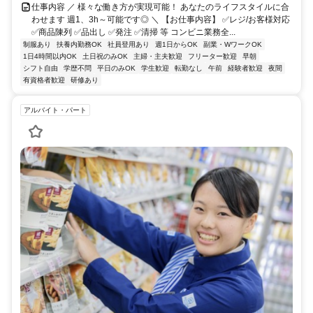
仕事内容 ／ 様々な働き方が実現可能！ あなたのライフスタイルに合
わせます 週1、3h～可能です◎ ＼ 【お仕事内容】 ✅レジ/お客様対応
✅商品陳列 ✅品出し ✅発注 ✅清掃 等 コンビニ業務全...
制服あり
扶養内勤務OK
社員登用あり
週1日からOK
副業・WワークOK
1日4時間以内OK
土日祝のみOK
主婦・主夫歓迎
フリーター歓迎
早朝
シフト自由
学歴不問
平日のみOK
学生歓迎
転勤なし
午前
経験者歓迎
夜間
有資格者歓迎
研修あり
アルバイト・パート