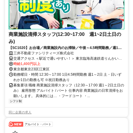
商業施設清掃スタッフ(12:30~17:00 週1~2日土日の
み)
【SC1020】お台場／商業施設内のお掃除／午後～4.5時間勤務／週1～2
日土日のみ勤務／男女活躍中
三井不動産ファシリティーズ株式会社
交通アクセス ＜駅近で通いやすい！＞ 東京臨海高速鉄道りんかい線
「東京テレポート駅」より徒歩3分 ゆりかもめ「台場駅」より徒歩5
時給1,400円以上
分
東京都東京23区江東区
勤務曜日・時間 12:30～17:00 1日4.5時間勤務 週1～2日 土・日いず
れか1日の勤務も可 ※祝日勤務あり
募集要項 職種 商業施設清掃スタッフ（12:30～17:00 週1～2日土日の
み） 雇用形態 アルバイト / パート 仕事内容 商業施設の日常清掃をお
願いします。 具体的には… ・フードコート ・...
シフト制
同じ企業の求人
アルバイト・パート