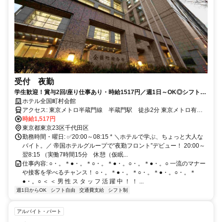
受付 夜勤
学生歓迎！賞与2回/座り仕事あり・時給1517円／週1日～OK◎シフト融
通◎
ホテル全国町村会館
アクセス: 東京メトロ半蔵門線 半蔵門駅 徒歩2分 東京メトロ有楽
町線 麹町駅 徒歩7分 東京メトロ丸ノ内線 赤坂見附駅 徒歩9分
時給1,517円
東京都東京23区千代田区
勤務時間・曜日: ✅20:00～08:15 * ＼ホテルで学ぶ、ちょっと大人な
バイト。／ 帝国ホテルグループで“夜勤フロント”デビュー！ 20:00～
翌8:15 （実働7時間15分 休憩（仮眠...
仕事内容: ○・。＊●・。＊○・。＊●・。○・。＊●・。○ 一流のマナー
や接客を学べるチャンス！ ○・。＊●・。＊○・。＊●・。○・。＊
●・。○ ＜ ＜ 男 性 ス タ ッ フ 活 躍 中 ！ ！ ...
週1日からOK
シフト自由
交通費支給
シフト制
アルバイト・パート