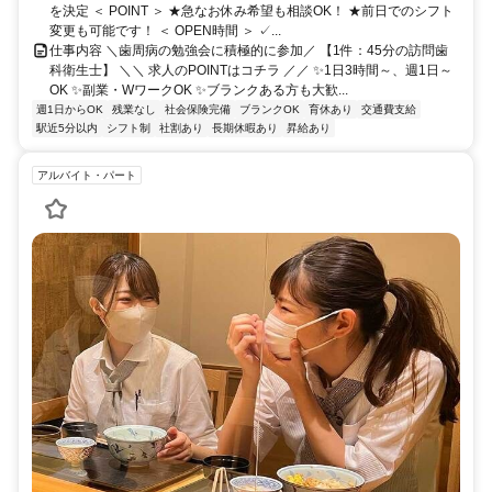
を決定 ＜ POINT ＞ ★急なお休み希望も相談OK！ ★前日でのシフト
変更も可能です！ ＜ OPEN時間 ＞ ✓...
仕事内容 ＼歯周病の勉強会に積極的に参加／ 【1件：45分の訪問歯
科衛生士】 ＼＼ 求人のPOINTはコチラ ／／ ✨1日3時間～、週1日～
OK ✨副業・WワークOK ✨ブランクある方も大歓...
週1日からOK
残業なし
社会保険完備
ブランクOK
育休あり
交通費支給
駅近5分以内
シフト制
社割あり
長期休暇あり
昇給あり
アルバイト・パート