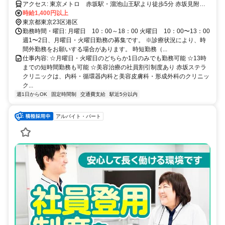
アクセス: 東京メトロ 赤坂駅・溜池山王駅より徒歩5分 赤坂見附駅
からも徒歩5分
時給1,400円以上
東京都東京23区港区
勤務時間・曜日: 月曜日 10：00～18：00 火曜日 10：00〜13：00
週1〜2日、月曜日・火曜日勤務の募集です。 ※診療状況により、時
間外勤務をお願いする場合があります。 時短勤務（...
仕事内容: ☆月曜日・火曜日のどちらか1日のみでも勤務可能 ☆13時
までの短時間勤務も可能 ☆美容治療の社員割引制度あり 赤坂ステラ
クリニックは、内科・循環器内科と美容皮膚科・形成外科のクリニッ
ク...
週1日からOK
固定時間制
交通費支給
駅近5分以内
アルバイト・パート