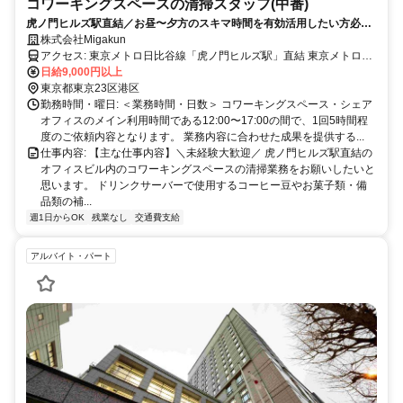
コワーキングスペースの清掃スタッフ(中番)
虎ノ門ヒルズ駅直結／お昼〜夕方のスキマ時間を有効活用したい方必
見！ご家庭の清掃スキルで収入UP！虎ノ門ヒルズ駅近くにあるコワーキ
株式会社Migakun
ングスペース・シェアオフィス内の環境美化・清掃業務をお任せしま
アクセス: 東京メトロ日比谷線「虎ノ門ヒルズ駅」直結 東京メトロ銀
す。
座線「虎ノ門駅」B4出口より徒歩2分 JR各線「新橋駅」より徒歩11
日給9,000円以上
分
東京都東京23区港区
勤務時間・曜日: ＜業務時間・日数＞ コワーキングスペース・シェア
オフィスのメイン利用時間である12:00〜17:00の間で、1回5時間程
度のご依頼内容となります。 業務内容に合わせた成果を提供する...
仕事内容: 【主な仕事内容】＼未経験大歓迎／ 虎ノ門ヒルズ駅直結の
オフィスビル内のコワーキングスペースの清掃業務をお願いしたいと
思います。 ドリンクサーバーで使用するコーヒー豆やお菓子類・備
品類の補...
週1日からOK
残業なし
交通費支給
アルバイト・パート