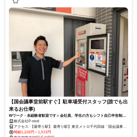
【国会議事堂前駅すぐ】駐車場受付スタッフ(誰でも出
来るお仕事)
Wワーク・未経験者歓迎です♬会社員、学生の方もシフト自己申告制な
ので自分に合った無理のない働き方OK！駅からすぐの勤務です(^_-)-☆
株式会社P-next
アクセス: 【最寄り駅】 最寄り駅】東京メトロ千代田線「国会議事堂
前駅」徒歩3分 東京メトロ南北線「溜池山王駅」徒歩5分 東京メトロ
時給1,226円～1,533円