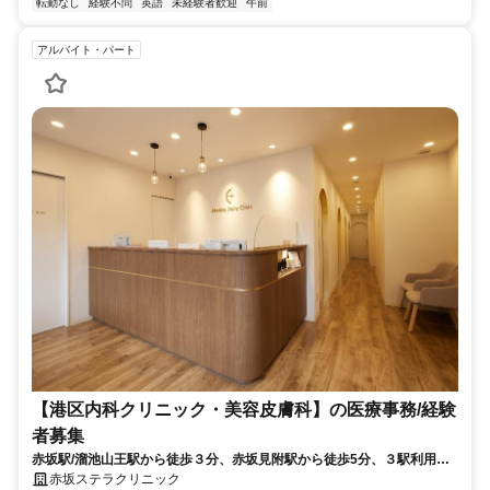
転勤なし
経験不問
英語
未経験者歓迎
午前
アルバイト・パート
【港区内科クリニック・美容皮膚科】の医療事務/経験
者募集
赤坂駅/溜池山王駅から徒歩３分、赤坂見附駅から徒歩5分、３駅利用で
きる好立地、明るくきれいな環境
赤坂ステラクリニック