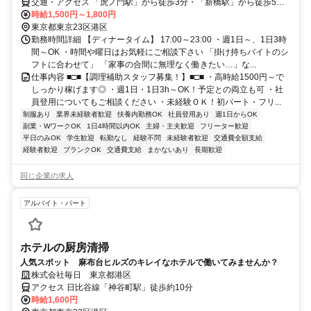
交通・アクセス 「虎ノ門駅」から徒歩3分・「新橋駅」から徒歩5
分・「内幸町駅」から徒歩6分
時給1,500円～1,800円
東京都東京23区港区
勤務時間詳細 【ディナータイム】 17:00～23:00 ・週1日～、1日3時
間～OK ・時間や曜日はお気軽にご相談下さい 「掛け持ちバイトのシ
フトに合わせて」 「家事の合間に無理なく働きたい…」な...
仕事内容 ■□■【調理補助スタッフ募集！】■□■ ・高時給1500円～で
しっかり稼げます◎ ・週1日・1日3h～OK！予定との両立も可 ・社
員登用についてもご相談ください ・未経験ＯＫ！初パート・フリ...
制服あり
業界未経験者歓迎
扶養内勤務OK
社員登用あり
週1日からOK
副業・WワークOK
1日4時間以内OK
主婦・主夫歓迎
フリーター歓迎
平日のみOK
学生歓迎
転勤なし
経験不問
未経験者歓迎
交通費全額支給
経験者歓迎
ブランクOK
交通費支給
まかないあり
長期歓迎
同じ企業の求人
アルバイト・パート
ホテルの厨房清掃
人気スポット 麻布台ヒルズのキレイなホテルで働いてみませんか？
株式会社毎日 東京都港区
アクセス 日比谷線「神谷町駅」徒歩約10分
時給1,600円