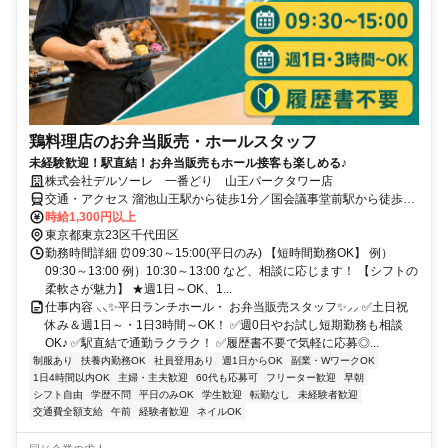
鶏料理店のお弁当販売・ホールスタッフ
未経験歓迎！駅直結！お弁当販売もホール接客も楽しめる♪
株式会社デルソーレ 一番どり 山王パークタワー店
交通・アクセス 溜池山王駅から徒歩1分／国会議事堂前駅から徒歩3
分★交通費全額支給
時給1,300円以上
東京都東京23区千代田区
勤務時間詳細 ⏰09:30～15:00(平日のみ) 【短時間勤務OK】 例）
09:30～13:00 例）10:30～13:00 など、相談に応じます！ 【シフトの
柔軟さが魅力】 ★週1日～OK、1...
仕事内容 ⸜⸜✨平日ランチホール・ お弁当販売スタッフ✨⸝⸝ ✅土日祝
休み＆週1日～・1日3時間～OK！ ✅週0日やお試し短期勤務も相談
OK♪ ✅駅直結で通勤ラクラク！ ✅履歴書不要で気軽に応募◎...
制服あり
扶養内勤務OK
社員登用あり
週1日からOK
副業・WワークOK
1日4時間以内OK
主婦・主夫歓迎
60代も応募可
フリーター歓迎
早朝
シフト自由
学歴不問
平日のみOK
学生歓迎
転勤なし
未経験者歓迎
交通費全額支給
午前
経験者歓迎
ネイルOK