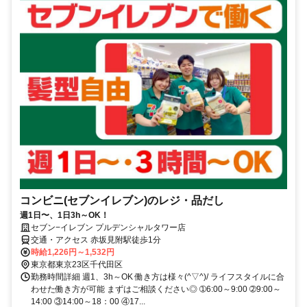
コンビニ(セブンイレブン)のレジ・品だし
週1日〜、1日3h～OK！
セブン−イレブン プルデンシャルタワー店
交通・アクセス 赤坂見附駅徒歩1分
時給1,226円～1,532円
東京都東京23区千代田区
勤務時間詳細 週1、3h～OK 働き方は様々(^▽^)/ ライフスタイルに合
わせた働き方が可能 まずはご相談ください◎ ➀6:00～9:00 ➁9:00～
14:00 ③14:00～18：00 ④17...