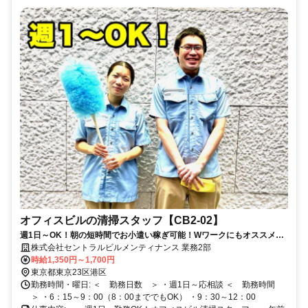
オフィスビルの清掃スタッフ【CB2-02】
週1日～OK！朝の短時間でお小遣い稼ぎ可能！Wワークにもオススメ！
未経験スタート大歓迎！
株式会社セントラルビルメンティナンス 業務2部
時給1,350円～1,700円
東京都東京23区港区
勤務時間・曜日: ＜ 勤務日数 ＞ ・週1日～応相談 ＜ 勤務時間
＞ ・6：15～9：00（8：00まででもOK） ・9：30～12：00