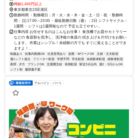
ロ日比谷線 神谷町2番口徒歩約8分、東京メトロ千代田線/小田急小田
時給1,400円以上
原線 国会議事堂前13番口徒歩約13分 「六本木一丁目駅」・「神谷町
東京都東京23区港区
駅」～地下直結でラクラク！雨の日も安心！
勤務時間 ・勤務曜日：月・火・水・木・金・土・日・祝 ・勤務時
間： [1] 17:00～23:00 ・最低勤務日数（週）：2日 シフトサイクル：
1週間 ・シフトは1週間毎なので 予定も立てやすい...
仕事内容 お任せするのはこんなお仕事！ 食洗機でお皿やカトラリー
などの 食器類を洗浄し、洗浄後の食器の 拭き上げ＆片付けをお願い
します。 作業はシンプル！未経験の方でも すぐに覚えることができ
ますよ！...
制服あり
扶養内勤務OK
社員登用あり
副業・WワークOK
主婦・主夫歓迎
週1シフト提出
フリーター歓迎
学歴不問
学生歓迎
未経験者歓迎
経験者歓迎
夜間
夕方
ブランクOK
交通費支給
長期歓迎
駅近5分以内
週2・3日からOK
シフト制
履歴書不要
アルバイト・パート