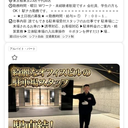
丸ノ内線・銀座線「赤坂見附駅」徒歩5分 東京メトロ半蔵門線「永田
東京都東京23区千代田区
町駅」徒歩5分
勤務時間・曜日: Wワーク・未経験者歓迎です♬ 会社員、学生の方も
OK！ 駅チカ勤務です。 ＝＝＝＝＝＝＝＝＝＝＝＝＝＝＝＝＝＝＝＝
＝ ★土日祝の募集★ ≪勤務時間・給与≫ ① ７：００～１...
仕事内容: 誰でもできる駐車場受付スタッフのお仕事です 駐車場にご
来場されるお車の ▶誘導対応、お客様対応 ▶駐車料金のご案内・精
算業務 ▶立体駐車場の入出庫操作 ※ボタンを押すだけ ▶場...
週1日からOK
シフト自由
交通費支給
シフト制
アルバイト・パート