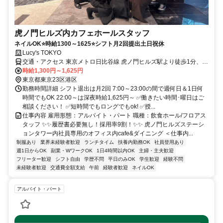
虎ノ門ヒルズ内カフェホールスタッフ
ネイルOK⭐時給1300～1625⭐シフト月2回提出土日祝休
Lucy's TOKYO
交通・アクセス 東京メトロ日比谷線 虎ノ門ヒルズ駅より徒歩1分、東
京メトロ銀座線 虎ノ門駅より徒歩5分
時給1,300円～1,625円
東京都東京23区港区
勤務時間詳細 シフト退出は月2回 7:00～23:00の間で週何日＆1日何
時間でもOK 22:00～は深夜時給1,625円～ ✅働きたい時間･曜日はご
相談ください！ ✅短時間でもロングでもok! ✅授...
仕事内容 雇用形態：アルバイト・パート 職種：飲食ホール/フロアス
タッフ ✨✨履歴書必要無し！採用率9割！✨✨ 虎ノ門ヒルズステーシ
ョンタワー内社員専用のオフィス内cafe&ダイニング ＜仕事内...
制服あり
業界未経験者歓迎
ランチタイム
扶養内勤務OK
社員登用あり
週1日からOK
副業・WワークOK
1日4時間以内OK
主婦・主夫歓迎
フリーター歓迎
シフト自由
学歴不問
平日のみOK
学生歓迎
経験不問
未経験者歓迎
交通費全額支給
午前
経験者歓迎
ネイルOK
アルバイト・パート