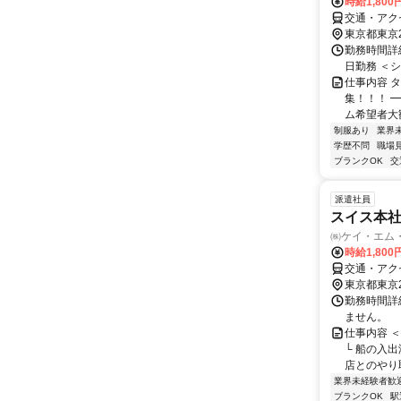
時給1,800
交通・アク
東京都東京
勤務時間詳細
日勤務 ＜シフト
仕事内容 
集！！！ 
ム希望者大歓
制服あり
業界
学歴不問
職場
ブランクOK
交
派遣社員
スイス本
㈱ケイ・エム
時給1,800
交通・アク
東京都東京
勤務時間詳細 
ません。
仕事内容 
└ 船の入
店とのやり
業界未経験者歓
ブランクOK
駅