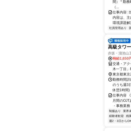
間） * 勤
（...
仕事内容: 
内容は、主
環境課題解
社員登用あり
高級タワ
赤坂・溜池山王
時給1,650
交通・アク
木一丁目」
東京都東京
勤務時間詳
のうち週3日
休憩1時間) 
仕事内容 《
月間のOJ
・事務業務 
制服あり
業界
経験者歓迎
残
週2・3日からO