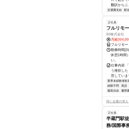
翻訳からニュ
交通費支給
駅
正社員
フルリモ
90株式会社
月給304,0
フルリモー
勤務時間詳
休憩1時間
い。
仕事内容 
う挫折したく
営しています
業界未経験者歓
経験不問
英語
服装自由
履歴
同じ企業の求人
正社員
半蔵門駅徒
務/国際事