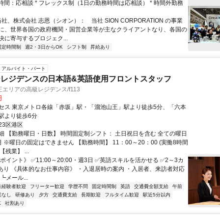
務時間：応相談 * フレックス制（1日の勤務時間は応相談） * 時間外勤務
当社、株式会社 志恩（シオン）： 当社 SION CORPORATION の事業
に、世界各国の政府機関・国営企業等が主なクライアントなり、各国の
決に寄与するプロジェク...
固定時間制
週2・3日からOK
シフト制
昇給あり
アルバイト・パート
ーレジデンスの日本語&英語使用フロントスタッフ
エリアの高級レジデンス/f113
円
セス 東京メトロ各線「赤坂」駅・「溜池山王」駅より徒歩5分、「六本
駅より徒歩6分
23区港区
細 【勤務曜日・日数】 時間固定制シフト： 土日祝日を含む 全ての曜日
 ※曜日の固定はできません 【勤務時間】 11：00～20：00 (実働8時間
【残業】 ...
ポイント》 ✅11:00～20:00・週3日 ✅英語スキルを活かせる ✅2～3カ
Tあり 《具体的なお仕事内容》 ・入退居時の案内 ・入居者、来訪者対応
┗メール...
未経験者歓迎
フリーター歓迎
学歴不問
固定時間制
英語
交通費全額支給
午前
業なし
研修あり
夕方
交通費支給
長期歓迎
フルタイム歓迎
駅近5分以内
K
社割あり