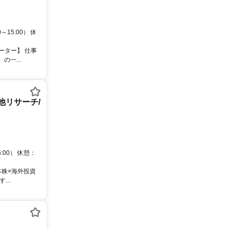
15:00） 休
ーター】 仕事
一...
他リサーチ/
00） 休憩：
本株×海外投資
..