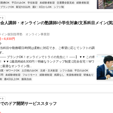
日勤務OK
平日のみOK
学生歓迎
未経験者歓迎
交通費全額支給
経験者歓迎
ブランクOK
駅近5分以内
週2・3日からOK
シフト制
ート
会人講師・オンラインの塾講師/小学生対象/文系科目メイン(
ライン個別指導塾 オンライン事業部
円～6,930円
ト
担当科目や勤務曜日/時間は柔軟に対応でき、ご希望に応じてシフトの調
す。
【―― ブランクOK！オンラインでトライの先生に！ ――】 ▼▼ この求
T！ ▼▼ □最高時給6,930円！明確なランクアップ制度 □完全在宅！Wワ
最適なオンライン指...
副業・WワークOK
土日祝のみOK
主婦・主夫歓迎
シフト自由
平日のみOK
不問
未経験者歓迎
フルリモート
経験者歓迎
残業なし
有資格者歓迎
研修あり
制
週4日以上OK
服装自由
ート
ルでのドア開閉サービススタッフ