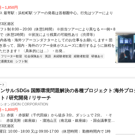
円～1,850円
町駅 ツアーの発着は首都圏中心。行先はツアーにより
。
23区港区
フト制 8:00～20:00（休憩1時間） ※担当ツアーにより異なる <一例> 8
まで（休憩1時間） ※状況により残業の可能性あり（渋滞等）
国内各地・海外ツアーコンダクターとしてのお仕事をお願いします✧ 団
き添って、国内・海外のツアー全体がスムーズに進行するように旅程を
だきます！ 〈具体的には…〉 ・出発...
フリーター歓迎
社会保険あり
英語
未経験者歓迎
経験者歓迎
研修あり
交通費支給
シフト制
ート
ンサル:SDGs 国際環境問題解決の各種プロジェクト:海外プ
 / 研究開発 / リサーチ
オン)SION CORPORATION
円～1,800円
： 赤坂見附（銀座線）・溜池山王（南北線・銀座線）・国会議事堂前
）からも徒歩圏内です。
23区港区
: 10:00 - 18:00 又は 09:00-17:00 （休憩時間： 勤務時間内で 1時