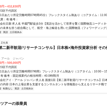
80円～432,830円
23区千代田区
1日あたり所定労働時間07時間45分）フレックスタイム制あり（コアタイム：11:00～
残業：有 備考：
式会社日新 求人名 半蔵門駅徒歩3分【英語を活かして世界を繋ぐ国際物流コーディネ
社の未来を担う総合職として、航空・海上輸送を用いた国際物流（フォワーディング）の
迎
英語
土日祝休み
正社員
第二新卒歓迎/リサーチコンサル】日本株×海外投資家分析 その
・アール ジャパン
00円～500,000円
23区千代田区
1日あたり所定労働時間07時間）フレックスタイム制あり（コアタイム：10:00～15:
：有 備考：固定残業代の相当時間：40.0時間/月
式会社アイ・アール ジャパン 求人名 面接1回【第二新卒歓迎/リサーチコンサル】日
事の内容 日本の上場企業を支援するコンサルタントを情報面から支えるリサーチ職です.
迎
転勤なし
英語
土日祝休み
外ツアーの添乗員