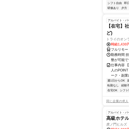
シフト自由
即
研修あり
夕方
アルバイト・パ
【在宅】社
ど)
トライのオン
時給1,430
フルリモー
勤務時間 
整が可能で
仕事内容 
人のPOIN
ーク・副業に
週1日からOK
転勤なし
経験
在宅OK
シフト
同じ企業の求人
アルバイト・パ
高級ホテ
虎ノ門ヒルズ