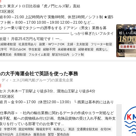
円
セス 東京メトロ日比谷線『虎ノ門ヒルズ駅』直結
23区港区
 8:00～21:00 上記時間内で 実働8時間、休憩1時間／シフト制 ★週5
例＞ 8:00～17:00 10:00～19:00 12:00～21:00 など…
タクシー乗り場でタクシーの誘導をする ドアマン（男女）業務を募
━━━━━━━━━━━━━━━━━━━━ しっかり稼ぎたいフルタイ
迎！ 月収25.6万円も可能です！ ━...
未経験者歓迎
社員登用あり
副業・WワークOK
主婦・主夫歓迎
フリーター歓迎
見学可
平日のみOK
学生歓迎
経験不問
未経験者歓迎
経験者歓迎
残業なし
通費支給
長期歓迎
フルタイム歓迎
駅近5分以内
シフト制
社の大手海運会社で英語を使った事務
・ディ・エス(川崎汽船グループ)の派遣先企業
円
セス 六本木一丁目駅より徒歩3分、溜池山王駅より徒歩4分
23区港区
月～金 9:00～17:00（休憩12:00～13:00） └ 残業は基本的にはあり
＜仕事内容＞ ・社内の輸出業務に関わるデータの作成やエラー対処など
出港手配、船への貨物積み付け計画、危険品貨物の受け入れ手配、海外支
取りを行っている部署でのお仕事です...
迎
学歴不問
固定時間制
職場見学可
転勤なし
英語
交通費全額支給
在宅OK
近5分以内
土日祝休み
服装自由
髪型・髪色自由