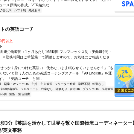
ース原稿の作成、VTR編集な...
近5分以内
シフト制
昇給あり
ートの英語コーチ
00円以上
ト
細 総労働時間：1ヶ月あたり165時間 フルフレックス制（実働8時間・
） ※勤務時間はご希望第一で調整しますので、お気軽にご相談くださ
「せっかく身につけた英語力、使わないまま眠らせていませんか？」 “も
ない”と願う人のための英語コーチングスクール 「90 English」を運
。 「英語コーチ」と聞...
迎
副業・WワークOK
主婦・主夫歓迎
フリーター歓迎
学歴不問
転勤なし
未経験者歓迎
フルリモート
残業なし
研修あり
在宅OK
ブランクOK
長期歓迎
書不要
髪型・髪色自由
歩3分【英語を活かして世界を繋ぐ国際物流コーディネーター】
務/英文事務