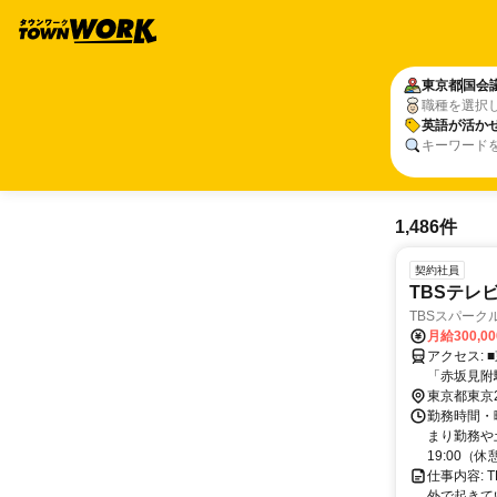
東京都
国会
職種を選択
英語が活か
キーワード
1,486件
契約社員
TBSテレ
TBSスパーク
月給300,0
アクセス: ■東京メトロ 「赤坂駅」３ｂ出口直通 ■東京メトロ 銀座線・丸の内線
「赤坂見附駅」10番出
駅」10番
東京都東京
勤務時間・曜
まり勤務や
19:00（休憩
仕事内容:
外で起きて