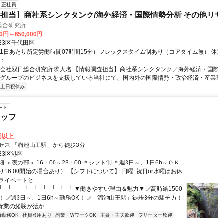
正社員
担当】商社系シンクタンク/海外経済・国際情勢分析 その他リ
総合研究所
00円～650,000円
23区千代田区
（1日あたり所定労働時間07時間15分）フレックスタイム制あり（コアタイム無） 休憩
考：
式会社双日総合研究所 求人名 【情報調査担当】商社系シンクタンク／海外経済・国際
日グループのビジネスを支援している当社にて、国内外の国際情勢・政治経済・産業動向
土日祝休み
ート
タッフ
0円以上
セス 「溜池山王駅」から徒歩3分
23区港区
 ＜夜の部＞ 16：00～23：00 ＊シフト制 ＊週3日～、1日6h～ＯＫ
16:00開始の場合あり） 【シフトについて】 日曜･祝日or水曜はお休
イベートと...
┘─┘─┘─┘─┘─┘─┘─┘─┘ ▼働きやすい理由＆魅力▼ ✅高時給1500
！ ✅週3日～、1日6h～勤務OK！ ✅「溜池山王駅」徒歩3分の駅チカ！
業の経験が活か...
内勤務OK
社員登用あり
副業・WワークOK
主婦・主夫歓迎
フリーター歓迎