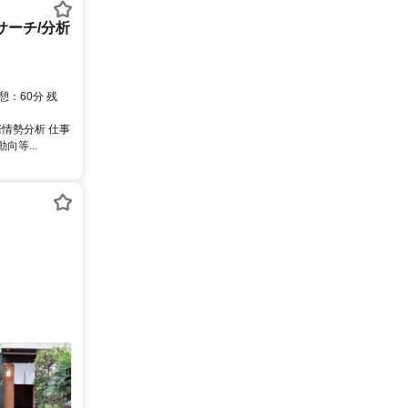
サーチ/分析
：60分 残
情勢分析 仕事
等...