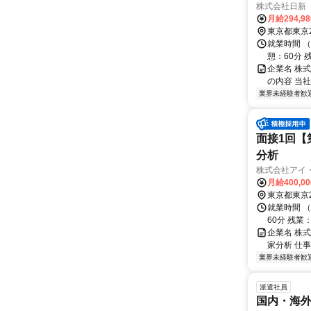
株式会社日新
月給294,9
東京都東京
就業時間 （
憩：60分 
企業名 株
の内容 当
業界未経験者歓
面接1回【
分析
株式会社アイ
月給400,0
東京都東京
就業時間 （
60分 残業
企業名 株
家分析 仕
業界未経験者歓
派遣社員
国内・海