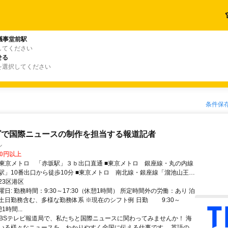
議事堂前駅
してください
せる
を選択してください
条件保
ビで国際ニュースの制作を担当する報道記者
ル
00円以上
口から徒歩10分 ■東京メトロ 南北線・銀座線「溜池山王
出口から徒歩10分
23区港区
日: 勤務時間：9:30～17:30（休憩1時間） 所定時間外の労働：あり 泊
土日勤務含む、多様な勤務体系 ※現在のシフト例 日勤 9:30～
1時間...
 TBSテレビ報道局で、私たちと国際ニュースに関わってみませんか！ 海
いる様々なニュースを、わかりやすく全国に伝える仕事です。 英語の