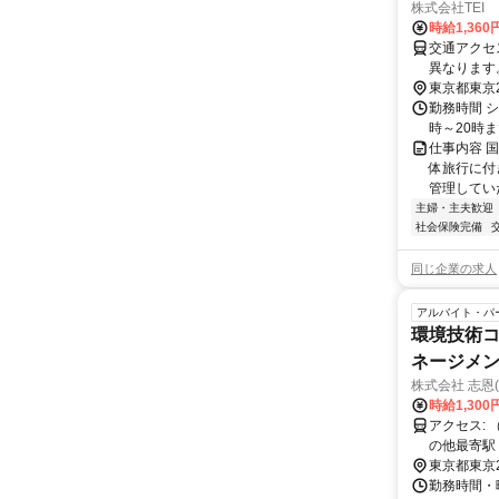
株式会社TEI
時給1,360
交通アクセス 最寄駅：浜松
異なります
東京都東京
勤務時間 シ
時～20時
仕事内容 
体旅行に付
管理していた
主婦・主夫歓迎
社会保険完備
同じ企業の求人
アルバイト・パ
環境技術コ
ネージメント
株式会社 志恩(シ
時給1,300
アクセス: （1）赤坂 ・赤坂駅（千代田線）から徒歩 3分。ダッシュで 2分。 ・そ
の他最寄駅
（半蔵門線
東京都東京
勤務時間・曜日