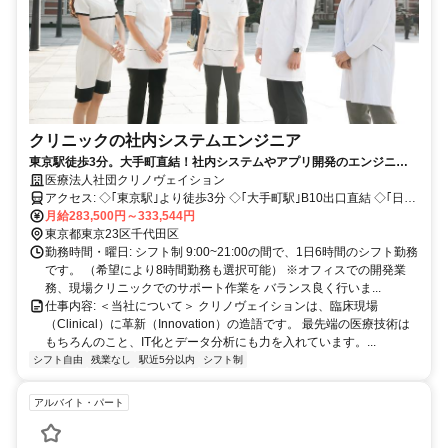
クリニックの社内システムエンジニア
東京駅徒歩3分。大手町直結！社内システムやアプリ開発のエンジニア
スタッフ！
医療法人社団クリノヴェイション
アクセス: ◇｢東京駅｣より徒歩3分 ◇｢大手町駅｣B10出口直結 ◇｢日本
橋駅｣より徒歩3分
月給283,500円～333,544円
東京都東京23区千代田区
勤務時間・曜日: シフト制 9:00~21:00の間で、1日6時間のシフト勤務
です。 （希望により8時間勤務も選択可能） ※オフィスでの開発業
務、現場クリニックでのサポート作業を バランス良く行いま...
仕事内容: ＜当社について＞ クリノヴェイションは、臨床現場
（Clinical）に革新（Innovation）の造語です。 最先端の医療技術は
もちろんのこと、IT化とデータ分析にも力を入れています。...
シフト自由
残業なし
駅近5分以内
シフト制
アルバイト・パート