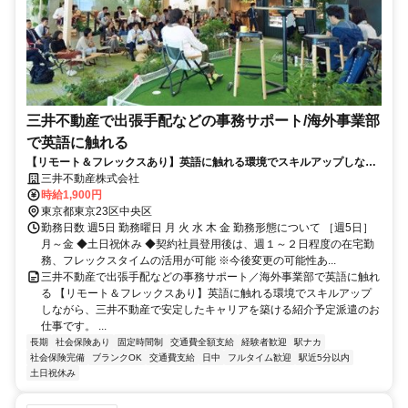
三井不動産で出張手配などの事務サポート/海外事業部
で英語に触れる
【リモート＆フレックスあり】英語に触れる環境でスキルアップしなが
ら、三井不動産で安定したキャリアを築ける紹介予定派遣のお仕事で
三井不動産株式会社
す。
時給1,900円
東京都東京23区中央区
勤務日数 週5日 勤務曜日 月 火 水 木 金 勤務形態について ［週5日］
月～金 ◆土日祝休み ◆契約社員登用後は、週１～２日程度の在宅勤
務、フレックスタイムの活用が可能 ※今後変更の可能性あ...
三井不動産で出張手配などの事務サポート／海外事業部で英語に触れ
る 【リモート＆フレックスあり】英語に触れる環境でスキルアップ
しながら、三井不動産で安定したキャリアを築ける紹介予定派遣のお
仕事です。 ...
長期
社会保険あり
固定時間制
交通費全額支給
経験者歓迎
駅ナカ
社会保険完備
ブランクOK
交通費支給
日中
フルタイム歓迎
駅近5分以内
土日祝休み