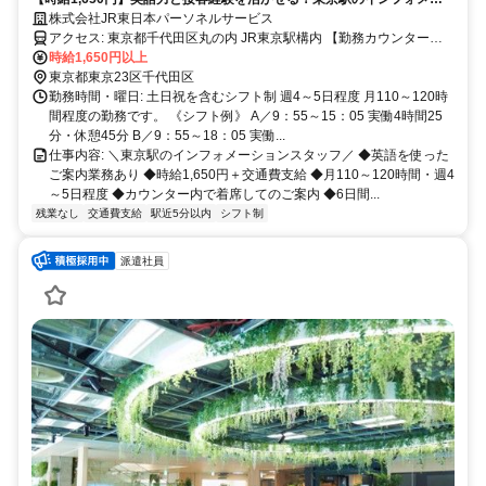
ションスタッフ
株式会社JR東日本パーソネルサービス
アクセス: 東京都千代田区丸の内 JR東京駅構内 【勤務カウンター】
・中央通路インフォメーション ・丸の内中央インフォメーション ・
時給1,650円以上
総合案内カウンター
東京都東京23区千代田区
勤務時間・曜日: 土日祝を含むシフト制 週4～5日程度 月110～120時
間程度の勤務です。 《シフト例》 A／9：55～15：05 実働4時間25
分・休憩45分 B／9：55～18：05 実働...
仕事内容: ＼東京駅のインフォメーションスタッフ／ ◆英語を使った
ご案内業務あり ◆時給1,650円＋交通費支給 ◆月110～120時間・週4
～5日程度 ◆カウンター内で着席してのご案内 ◆6日間...
残業なし
交通費支給
駅近5分以内
シフト制
派遣社員