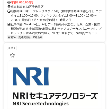
線「東京駅」直結 * 東京メトロ千代田線・半蔵門線・丸ノ内線・東西
年俸8,000,000円
線「大手町駅」より徒歩5分 * 東京メトロ千代田線「二重橋前駅」よ
東京都東京23区千代田区
り徒歩2分
勤務時間・曜日: フレックスタイム制（標準労働時間8時間／日、コア
タイム11:00〜15:00、フレキシブルタイム8:00〜11:00・15:00〜
20:00） 勤務日：月〜金 休憩時間：1時間／日...
仕事内容: Solafuneは、AIとデータ解析を武器に、行政・企業・国際
機関が抱える社会課題の解決に挑むテクノロジーカンパニーです。プ
ロジェクト領域の拡大に伴い、“研究〜実装まで一気通貫”でリード...
在宅OK
交通費支給
昇給あり
正社員