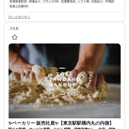
有資格者歓迎
研修あり
ブランクOK
交通費支給
シフト制
社割あり
中国語
友達と応募OK
同じ企業の求人
正社員
✨ベーカリー 販売社員✨【東京駅駅構内丸の内側】