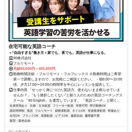
在宅可能な英語コーチ
＜“自由すぎる”働き方＞家でも、夜でも。英語が仕事になる。
90株式会社
フルリモート
月給60,000円～405,000円
勤務時間詳細 ・フルリモート・フルフレックス ※勤務時間はご希望
第一で調整しますので、お気軽にご相談ください。 ・朝6:00〜10:00
頃、夕方17:00〜24:00の時間帯を中心にレッスンを提供して...
仕事内容 「せっかく身につけた英語力、使わないまま眠らせていま
せんか？」 “もう挫折したくない”と願う人のための英語コーチングス
クール 「90 English」を運営しています。 「英語コーチ」と聞く...
社員登用あり
主婦・主夫歓迎
フリーター歓迎
学歴不問
即日勤務OK
固定時間制
英語
フルリモート
経験者歓迎
ネイルOK
有資格者歓迎
研修あり
在宅OK
ブランクOK
長期歓迎
ピアスOK
服装自由
履歴書不要
髪型・髪色自由
同じ企業の求人