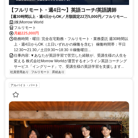
【フルリモート・週4日〜】英語コーチ/英語講師
【週30時間以上・週4日からOK／月額固定22万5,000円／フルリモー
ト】英語学習経験を活かし、受講生の目標達成に伴走する仕事です。
(株)Morrow World
フルリモート
月給225,000円
勤務時間・曜日: 完全在宅勤務・フルリモート・業務委託 週30時間以
上・週4日からOK（土日いずれかの稼働を含む） 稼働時間帯：平日
12:30〜21:30／土日9:30〜18:30 ※稼働曜日...
仕事内容: ▼あなたが英語学習で苦労した経験が、受講生様の人生を
変える 株式会社Morrow Worldが運営するオンライン英語コーチング
サービス「イングリード」で、受講生様の英語学習を支援します...
社員登用あり
フルリモート
昇給あり
アルバイト・パート