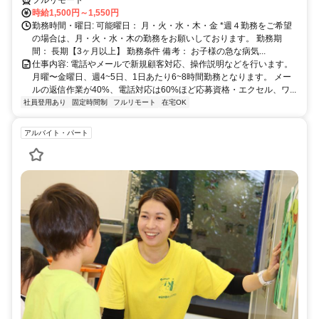
時給1,500円～1,550円
勤務時間・曜日: 可能曜日： 月・火・水・木・金 *週４勤務をご希望
の場合は、月・火・水・木の勤務をお願いしております。 勤務期
間： 長期【3ヶ月以上】 勤務条件 備考： お子様の急な病気...
仕事内容: 電話やメールで新規顧客対応、操作説明などを行います。
月曜〜金曜日、週4~5日、1日あたり6~8時間勤務となります。 メー
ルの返信作業が40%、電話対応は60%ほど応募資格・エクセル、ワ...
社員登用あり
固定時間制
フルリモート
在宅OK
アルバイト・パート