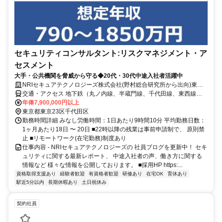
セキュリティコンサルタント:リスクマネジメント・ア
セスメント
大手・公共機関を脅威から守る◆20代・30代中途入社者活躍中
NRIセキュアテクノロジーズ株式会社(野村総合研究所から出向)東京
サンケイビル(本社)
交通・アクセス 地下鉄（丸ノ内線、半蔵門線、千代田線、東西線、
都営三田線） 「大手町駅」E1・A4出口直結
年俸7,900,000円以上
東京都東京23区千代田区
勤務時間詳細 みなし労働時間：1日あたり9時間10分 平均勤務日数：
1ヶ月あたり18日 〜 20日 ■22時以降の残業は事前申請制で、 原則禁
止 ■リモートワーク(在宅勤務)制度あり
仕事内容 - NRIセキュアテクノロジーズの 社員ブログを更新中！ セキ
ュリティに関する最新レポート、 中途入社者の声、働き方に関する
情報など 様々な情報を公開しております。 ■採用HP https:...
資格取得支援あり
経験者歓迎
有資格者歓迎
研修あり
在宅OK
育休あり
駅近5分以内
長期休暇あり
土日祝休み
契約社員