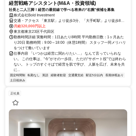
経営戦略アシスタント(M&A・投資領域)
社長と二人三脚！経営の最前線で学べる将来の“右腕”候補を募集
株式会社Bold Investment
交通・アクセス 「東京駅」より徒歩3分、「大手町駅」より徒歩8分
、「二重橋駅」より徒歩5分
月給320,000円以上
東京都東京23区千代田区
勤務時間詳細 実働時間：1日あたり8時間 平均勤務日数：1ヶ月あた
り20日 勤務時間：9:00～18:00（休憩1時間） スタッフ一同メリハリ
をつけて働いています
仕事内容 「いつかは経営に関わりたい…」 なんて言っていられな
い。 この仕事は、“今”がその一歩目。 ただの“サポート役”では終わら
ない。 トップのすぐそばで経営を肌で学び、 人脈を広げ、未来を共
に...
固定時間制
転勤なし
英語
経験者歓迎
交通費支給
駅近5分以内
長期休暇あり
土日祝休み
正社員