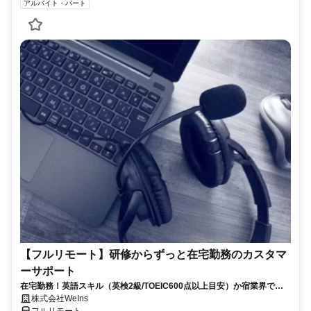
アルバイト・パート
【フルリモート】研修からずっと在宅勤務のカスタマ
ーサポート
在宅勤務！英語スキル（英検2級/TOEIC600点以上目安）か宿業界での
就労経験のいずれか必須★週4〜OK◎
株式会社WeIns
フルリモート