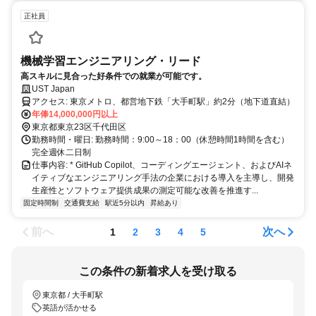
正社員
機械学習エンジニアリング・リード
高スキルに見合った好条件での就業が可能です。
UST Japan
アクセス: 東京メトロ、都営地下鉄「大手町駅」約2分（地下道直結）
年俸14,000,000円以上
東京都東京23区千代田区
勤務時間・曜日: 勤務時間：9:00～18：00（休憩時間1時間を含む）
完全週休二日制
仕事内容: * GitHub Copilot、コーディングエージェント、およびAIネ
イティブなエンジニアリング手法の企業における導入を主導し、開発
生産性とソフトウェア提供成果の測定可能な改善を推進す...
固定時間制
交通費支給
駅近5分以内
昇給あり
前へ
次へ
1
2
3
4
5
この条件の新着求人を受け取る
東京都 / 大手町駅
英語が活かせる