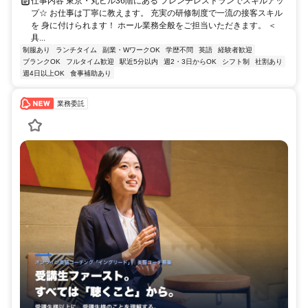
仕事内容 東京・丸ビル36階にある フレンチレストランでスキルアッ
プ☆ お仕事は丁寧に教えます。 充実の研修制度で一流の接客スキル
を 身に付けられます！ ホール業務全般をご担当いただきます。 ＜
具...
制服あり
ランチタイム
副業・WワークOK
学歴不問
英語
経験者歓迎
ブランクOK
フルタイム歓迎
駅近5分以内
週2・3日からOK
シフト制
社割あり
週4日以上OK
食事補助あり
業務委託