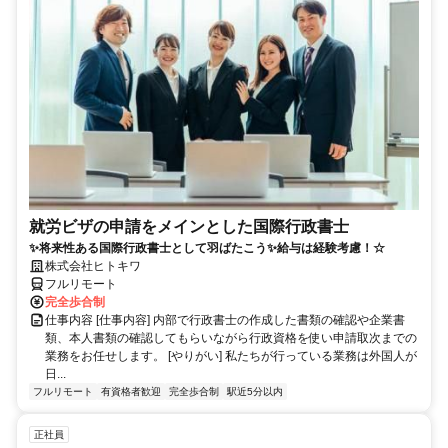
就労ビザの申請をメインとした国際行政書士
✨将来性ある国際行政書士として羽ばたこう✨給与は経験考慮！☆
株式会社ヒトキワ
フルリモート
完全歩合制
仕事内容 [仕事内容] 内部で行政書士の作成した書類の確認や企業書
類、本人書類の確認してもらいながら行政資格を使い申請取次までの
業務をお任せします。 [やりがい] 私たちが行っている業務は外国人が
日...
フルリモート
有資格者歓迎
完全歩合制
駅近5分以内
正社員