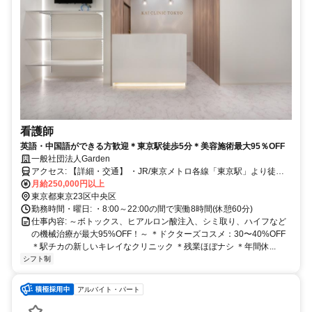
看護師
英語・中国語ができる方歓迎＊東京駅徒歩5分＊美容施術最大95％OFF
一般社団法人Garden
アクセス: 【詳細・交通】 ・JR/東京メトロ各線「東京駅」より徒歩5
分 ・東京メトロ銀座線・東西線「日本橋駅」から徒歩で3分 ・東京メ
月給250,000円以上
トロ半蔵門線「三越前駅」から徒歩で5分
東京都東京23区中央区
勤務時間・曜日: ・8:00～22:00の間で実働8時間(休憩60分)
仕事内容: ～ボトックス、ヒアルロン酸注入、シミ取り、ハイフなど
の機械治療が最大95%OFF！～ ＊ドクターズコスメ：30〜40%OFF
＊駅チカの新しいキレイなクリニック ＊残業ほぼナシ ＊年間休...
シフト制
アルバイト・パート