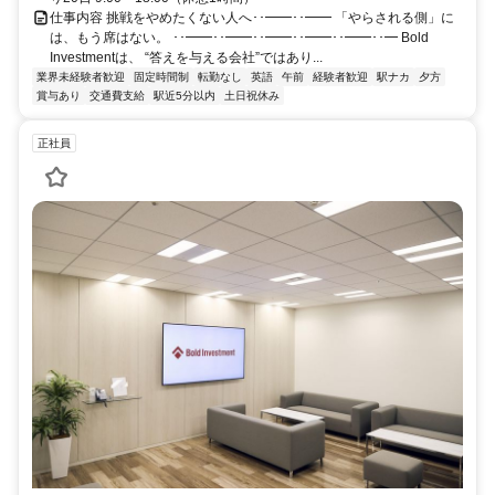
仕事内容 挑戦をやめたくない人へ･･━━･･━━ 「やらされる側」に
は、もう席はない。 ･･━━･･━━･･━━･･━━･･━━･･━ Bold
Investmentは、 “答えを与える会社”ではあり...
業界未経験者歓迎
固定時間制
転勤なし
英語
午前
経験者歓迎
駅ナカ
夕方
賞与あり
交通費支給
駅近5分以内
土日祝休み
正社員