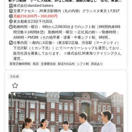
駅チカ勤務 サービス残業、みなし残業、過酷労働なし 住宅、家族手
当有
株式会社standard bakers
交通アクセス： JR東京駅構内（丸の内側）グランスタ東京１F,B1F
月給230,000円～300,000円
東京都東京23区千代田区
勤務時間・曜日： 6時から22時30分までのシフト制（9時間拘束8時
間労働※1時間休憩） 勤務時間・曜日: ✨正社員の例✨ ✅勤務時間：
AM6時～PM3時（その他早番・遅番・中番シフト制、9時間...
仕事内容: ✨都内に4店舗✨（東京駅2店舗、渋谷駅（マークシティ）
下北沢駅（ミカン下北））にてベーカリーショップを運営しており、
販売社員を募集しております。 ☆株式会社JR東海リテイリングさん
運営...
変形労働時間制
英語
交通費支給
駅近5分以内
シフト制
昇給あり
正社員