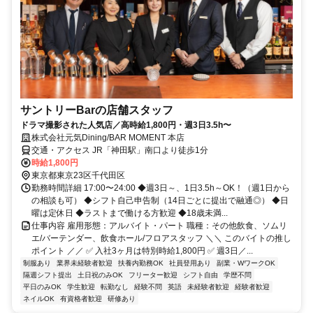
サントリーBarの店舗スタッフ
ドラマ撮影された人気店／高時給1,800円・週3日3.5h〜
株式会社元気Dining/BAR MOMENT 本店
交通・アクセス JR「神田駅」南口より徒歩1分
時給1,800円
東京都東京23区千代田区
勤務時間詳細 17:00〜24:00 ◆週3日～、1日3.5h～OK！（週1日から
の相談も可） ◆シフト自己申告制（14日ごとに提出で融通◎） ◆日
曜は定休日 ◆ラストまで働ける方歓迎 ◆18歳未満...
仕事内容 雇用形態：アルバイト・パート 職種：その他飲食、ソムリ
エ/バーテンダー、飲食ホール/フロアスタッフ ＼＼ このバイトの推し
ポイント ／／ ✅ 入社3ヶ月は特別時給1,800円 ✅ 週3日／...
制服あり
業界未経験者歓迎
扶養内勤務OK
社員登用あり
副業・WワークOK
隔週シフト提出
土日祝のみOK
フリーター歓迎
シフト自由
学歴不問
平日のみOK
学生歓迎
転勤なし
経験不問
英語
未経験者歓迎
経験者歓迎
ネイルOK
有資格者歓迎
研修あり