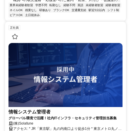
業界未経験者歓迎
学歴不問
転勤なし
経験不問
英語
未経験者歓迎
経験者歓迎
ネイルOK
残業なし
研修あり
ブランクOK
交通費支給
駅近5分以内
シフト制
ピアスOK
土日祝休み
正社員
情報システム管理者
グローバル環境で活躍！社内ITインフラ・セキュリティ管理担当募集
(株)Solafune
アクセス: * JR「東京駅」丸の内南口より徒歩1分 * 東京メトロ丸ノ内