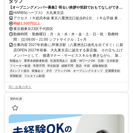
タッフ
【オープニングメンバー募集】明るい挨拶や笑顔でおもてなしができる
方歓迎｜未経験もOK｜シフト貢献度により昇給あり｜正社員登用制度あ
HARBS(ハーブス) 大丸東京店
り
アクセス ＪＲ総武本線 東京八重洲北口徒歩約1分、ＪＲ山手線 東京
八重洲北口徒歩約1分、東京メトロ東西線/ＪＲ中央本線 大手町（東京
時給1,500円以上
都）B10口徒歩約3分
東京都東京23区千代田区
勤務時間 ・勤務曜日：月・火・水・木・金・土・日・祝 ・勤務時
間： [1] 09:00～21:00 シフトサイクル：1ヶ月
仕事内容 2027年初春にJR東京駅（八重洲北口改札を出てすぐ）に新
店OPEN 2027年初春、大丸東京店に誕生する新店舗。 その立ち上げ
メンバーとして、 接遇マナー・サービススキルを磨きながら、 新...
制服あり
業界未経験者歓迎
社員登用あり
副業・WワークOK
主婦・主夫歓迎
フリーター歓迎
学歴不問
学生歓迎
経験不問
英語
午前
経験者歓迎
月1シフト提出
研修あり
夕方
ブランクOK
オープニングスタッフ
交通費支給
長期歓迎
フルタイム歓迎
同じ企業の求人
契約社員