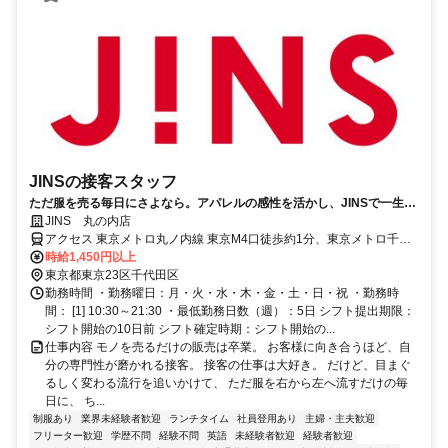
JINSの接客スタッフ
ただ服を売る毎日にさよなら。アパレルの感性を活かし、JINSで一生モ
ノの「専門技術職」へ。
JINS 丸の内店
アクセス 東京メトロ丸ノ内線 東京M4口徒歩約1分、東京メトロ千代
田線/ＪＲ常磐線 二重橋前7番口徒歩約2分、都営三田線 大手町（東京
時給1,450円以上
都）D1口徒歩約3分 東京メトロ丸ノ内線「東京駅」M4口より徒歩(約
東京都東京23区千代田区
2分
勤務時間 ・勤務曜日：月・火・水・木・金・土・日・祝 ・勤務時
間： [1] 10:30～21:30 ・最低勤務日数（週）：5日 シフト提出期限：
シフト開始の10日前 シフト確定時期：シフト開始の...
仕事内容 モノを売るだけの販売は卒業。 お客様に向き合うほど、自
分の専門性が磨かれる接客。 接客の仕事は大好き。 だけど、目まぐ
るしく変わる流行を追いかけて、 ただ服を右から左へ流すだけの毎
日に、 ち...
制服あり
業界未経験者歓迎
ランチタイム
社員登用あり
主婦・主夫歓迎
フリーター歓迎
学歴不問
経験不問
英語
未経験者歓迎
経験者歓迎