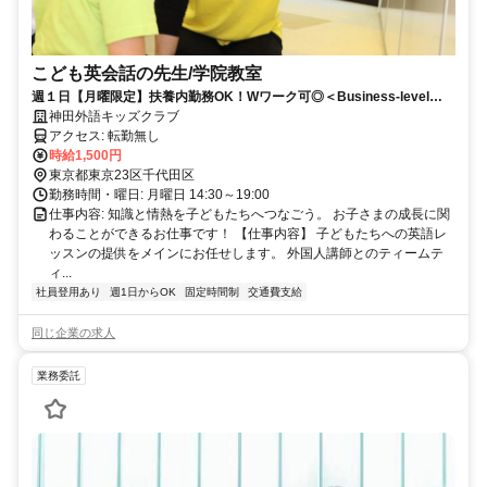
こども英会話の先生/学院教室
週１日【月曜限定】扶養内勤務OK！Wワーク可◎＜Business-level
Japanese required.＞
神田外語キッズクラブ
アクセス: 転勤無し
時給1,500円
東京都東京23区千代田区
勤務時間・曜日: 月曜日 14:30～19:00
仕事内容: 知識と情熱を子どもたちへつなごう。 お子さまの成長に関
わることができるお仕事です！ 【仕事内容】 子どもたちへの英語レ
ッスンの提供をメインにお任せします。 外国人講師とのティームテ
ィ...
社員登用あり
週1日からOK
固定時間制
交通費支給
同じ企業の求人
業務委託