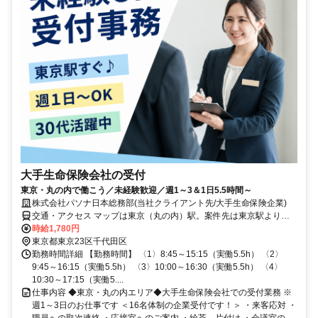
大手生命保険会社の受付
東京・丸の内で働こう／未経験歓迎／週1～3＆1日5.5時間～
株式会社パソナ日本総務部(当社クライアント先/大手生命保険企業)
交通・アクセス マップは東京（丸の内）駅。案件先は東京駅より徒
歩2分のオフィスです。
時給1,780円
東京都東京23区千代田区
勤務時間詳細 【勤務時間】 〈1〉8:45～15:15（実働5.5h） 〈2〉
9:45～16:15（実働5.5h） 〈3〉10:00～16:30（実働5.5h） 〈4〉
10:30～17:15（実働5....
仕事内容 ◆東京・丸の内エリア◆大手生命保険会社での受付業務 ※
週1～3日のお仕事です ＜16名体制の企業受付です！＞ ・来客応対 ・
職員への取次連絡 ・応接室へのご案内 ・給茶、片付け ・会議室の...