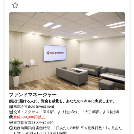
ファンドマネージャー
仮説に賭ける人に、資金も裁量も。あなたのスキルに出資します。
株式会社Bold Investment
交通・アクセス 「東京駅」より徒歩3分、「大手町駅」より徒歩8分
、「二重橋駅」より徒歩5分
月給500,000円以上
東京都東京23区千代田区
勤務時間詳細 実働時間：1日あたり8時間 平均勤務日数：1ヶ月あた
り20日 9:00～18:00（休憩1時間）