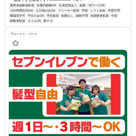
成長できる環境です♪ ════════･୨ ꕤ ୧...
業界未経験者歓迎
扶養内勤務OK
社員登用あり
副業・WワークOK
1日4時間以内OK
土日祝のみOK
フリーター歓迎
早朝
シフト自由
学歴不問
職場見学可
平日のみOK
学生歓迎
転勤なし
経験不問
未経験者歓迎
午前
経験者歓迎
ネイルOK
駅ナカ
アルバイト・パート