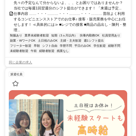
先々の予定なんて分からないよ、、、とお困りではありませんか？
当社では毎週1回翌週分のシフト提出ができます！ 「来週は予定...
仕事内容 ……・・・………・・・………・・・……… 普段よく利用
するコンビニエンスストアでのお仕事♪ 接客・販売業務を中心にお任
せします！ ≪具体的には≫ ■レジでの接客 ■商品の品出し・陳列・整
理...
制服あり
業界未経験者歓迎
短期（3ヵ月以内）
扶養内勤務OK
社員登用あり
副業・WワークOK
土日祝のみOK
主婦・主夫歓迎
週1シフト提出
フリーター歓迎
早朝
シフト自由
学歴不問
平日のみOK
学生歓迎
経験不問
未経験者歓迎
午前
経験者歓迎
残業なし
同じ企業の求人
派遣社員