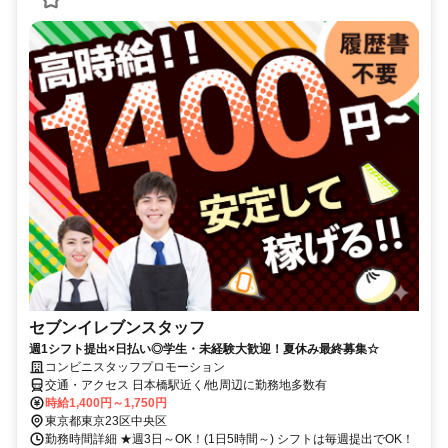
セブンイレブンスタッフ
週1シフト提出×日払い◎学生・未経験大歓迎！夏休み最終募集☆
コンビニスタッフプロモーション
交通・アクセス 日本橋駅近く/他周辺に勤務地多数有
時給1,400円～1,750円
東京都東京23区中央区
勤務時間詳細 ★週3日～OK！(1日5時間～) シフトは毎週提出でOK！