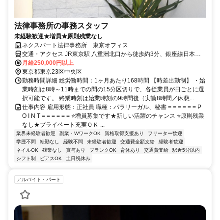
法律事務所の事務スタッフ
未経験歓迎★増員★原則残業なし
ネクスパート法律事務所 東京オフィス
交通・アクセス JR東京駅 八重洲北口から徒歩約3分、銀座線日本橋
駅 A7出口から徒歩約2分、東西線大手町駅 B10出口から徒歩約2分
月給250,000円以上
東京都東京23区中央区
勤務時間詳細 総労働時間：1ヶ月あたり168時間 【時差出勤制】 ・始
業時刻は8時～11時までの間の15分区切りで、各従業員が日ごとに選
択可能です。 終業時刻は始業時刻の9時間後（実働8時間／休憩...
仕事内容 雇用形態：正社員 職種：パラリーガル、秘書 = = = = = = P
O I N T = = = = = = ⭐増員募集です★新しい活躍のチャンス ⭐原則残業
なし★プライベート充実ＯＫ ...
業界未経験者歓迎
副業・WワークOK
資格取得支援あり
フリーター歓迎
学歴不問
転勤なし
経験不問
未経験者歓迎
交通費全額支給
経験者歓迎
ネイルOK
残業なし
賞与あり
ブランクOK
育休あり
交通費支給
駅近5分以内
シフト制
ピアスOK
土日祝休み
アルバイト・パート