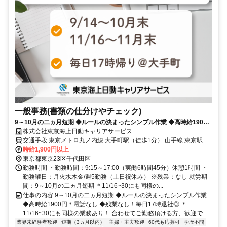
一般事務(書類の仕分けやチェック)
9～10月の二ヵ月短期 ◆ルールの決まったシンプル作業 ◆高時給1900
円＊電話なし ◆残業なし！毎日17時退社◎ ＊11/16~30にも同様の業務
株式会社東京海上日動キャリアサービス
あり
交通手段 東京メトロ丸ノ内線 大手町駅（徒歩1分） 山手線 東京駅
（徒歩5分） ＠大手町駅直結！ ビル低層階には飲食店も多く環境バツ
時給1,900円以上
グン◎
東京都東京23区千代田区
勤務時間 ・勤務時間：9:15～17:00（実働6時間45分）休憩1時間 ・
勤務曜日：月火水木金/週5勤務（土日祝休み） ※残業：なし 就労期
間：9～10月の二ヵ月短期 ＊11/16~30にも同様の...
仕事の内容 9～10月の二ヵ月短期 ◆ルールの決まったシンプル作業
◆高時給1900円＊電話なし ◆残業なし！毎日17時退社◎ ＊
11/16~30にも同様の業務あり！ 合わせてご勤務頂ける方、歓迎で...
業界未経験者歓迎
短期（3ヵ月以内）
主婦・主夫歓迎
60代も応募可
学歴不問