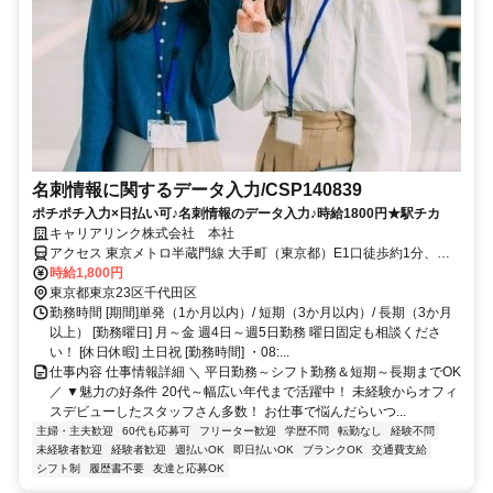
名刺情報に関するデータ入力/CSP140839
ポチポチ入力×日払い可♪名刺情報のデータ入力♪時給1800円★駅チカ
キャリアリンク株式会社 本社
アクセス 東京メトロ半蔵門線 大手町（東京都）E1口徒歩約1分、東
京メトロ千代田線/小田急小田原線 大手町（東京都）C3口徒歩約1
時給1,800円
分、東京メトロ丸ノ内線 大手町（東京都）A4口徒歩約2分 東西線 大
東京都東京23区千代田区
手町駅 徒歩6分 丸の内線 大手町駅 徒歩7分 千代田線 大手町駅 徒歩8
勤務時間 [期間]単発（1か月以内）/ 短期（3か月以内）/ 長期（3か月
分 ※案件によりその他複数勤務地あり！
以上） [勤務曜日] 月～金 週4日～週5日勤務 曜日固定も相談くださ
い！ [休日休暇] 土日祝 [勤務時間] ・08:...
仕事内容 仕事情報詳細 ＼ 平日勤務～シフト勤務＆短期～長期までOK
／ ▼魅力の好条件 20代～幅広い年代まで活躍中！ 未経験からオフィ
スデビューしたスタッフさん多数！ お仕事で悩んだらいつ...
主婦・主夫歓迎
60代も応募可
フリーター歓迎
学歴不問
転勤なし
経験不問
未経験者歓迎
経験者歓迎
週払いOK
即日払いOK
ブランクOK
交通費支給
シフト制
履歴書不要
友達と応募OK