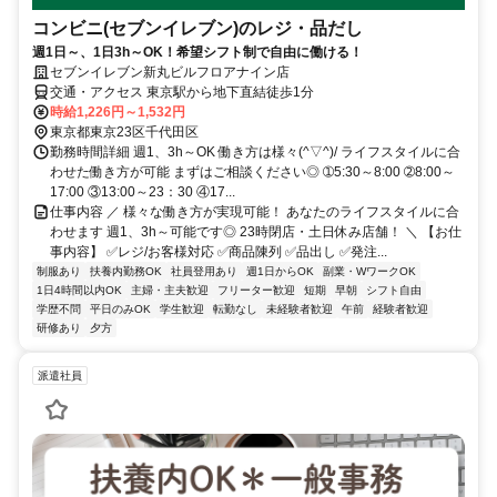
コンビニ(セブンイレブン)のレジ・品だし
週1日～、1日3h～OK！希望シフト制で自由に働ける！
セブンイレブン新丸ビルフロアナイン店
交通・アクセス 東京駅から地下直結徒歩1分
時給1,226円～1,532円
東京都東京23区千代田区
勤務時間詳細 週1、3h～OK 働き方は様々(^▽^)/ ライフスタイルに合
わせた働き方が可能 まずはご相談ください◎ ➀5:30～8:00 ➁8:00～
17:00 ③13:00～23：30 ④17...
仕事内容 ／ 様々な働き方が実現可能！ あなたのライフスタイルに合
わせます 週1、3h～可能です◎ 23時閉店・土日休み店舗！ ＼ 【お仕
事内容】 ✅レジ/お客様対応 ✅商品陳列 ✅品出し ✅発注...
制服あり
扶養内勤務OK
社員登用あり
週1日からOK
副業・WワークOK
1日4時間以内OK
主婦・主夫歓迎
フリーター歓迎
短期
早朝
シフト自由
学歴不問
平日のみOK
学生歓迎
転勤なし
未経験者歓迎
午前
経験者歓迎
研修あり
夕方
派遣社員