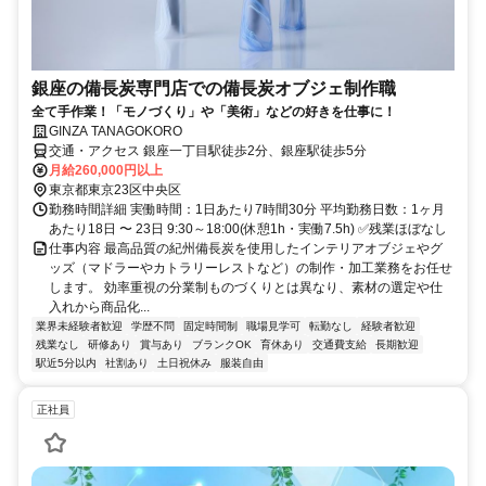
銀座の備長炭専門店での備長炭オブジェ制作職
全て手作業！「モノづくり」や「美術」などの好きを仕事に！
GINZA TANAGOKORO
交通・アクセス 銀座一丁目駅徒歩2分、銀座駅徒歩5分
月給260,000円以上
東京都東京23区中央区
勤務時間詳細 実働時間：1日あたり7時間30分 平均勤務日数：1ヶ月
あたり18日 〜 23日 9:30～18:00(休憩1h・実働7.5h) ✅残業ほぼなし
仕事内容 最高品質の紀州備長炭を使用したインテリアオブジェやグ
ッズ（マドラーやカトラリーレストなど）の制作・加工業務をお任せ
します。 効率重視の分業制ものづくりとは異なり、素材の選定や仕
入れから商品化...
業界未経験者歓迎
学歴不問
固定時間制
職場見学可
転勤なし
経験者歓迎
残業なし
研修あり
賞与あり
ブランクOK
育休あり
交通費支給
長期歓迎
駅近5分以内
社割あり
土日祝休み
服装自由
正社員