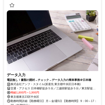
データ入力
電話無し！書類の開封→チェック→データ入力の簡単事務＠日本橋
株式会社アンフ・スタイル(派遣先:東京都中央区日本橋)
交通・アクセス 日本橋駅徒歩５分／三越前駅徒歩５分／東京駅徒歩
５分
時給1,800円～1,900円
東京都東京23区中央区
勤務時間詳細 【勤務曜日】 月～金/週5日 【勤務時間】 9：00～17：