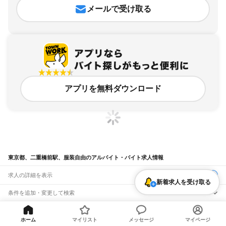
メールで受け取る
アプリを無料ダウンロード
東京都、二重橋前駅、服装自由のアルバイト・バイト求人情報
求人の詳細を表示
新着求人を受け取る
条件を追加・変更して検索
市区町村を追加・変更
関連キーワード
ホーム
マイリスト
メッセージ
マイページ
完全在宅ワーク 全国
シール貼り 在宅
現在地周辺
ガチャガチャ
犬カフェ
東京都