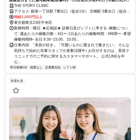
面接翌日までに選考結果通知/週4日〜/入社初月月収24万円可能/入社3か
月で昇給実績も多数/美容・ご褒美スイーツなど福利厚生充実
THE STORY CLINIC
アクセス: 銀座一丁目駅 7番出口（徒歩1分） 京橋駅 3番出口（徒歩1
分） JR有楽町駅 京橋口（徒歩6分）
時給1,600円以上
東京都東京23区中央区
勤務時間・曜日: ★応相談★ 診療日及びシフトに準ずる -稼働につい
て- 週あたりの稼働日数：4日〜 1日あたりの稼働時間：5時間〜 -希望
稼働時間枠- 全日 9:30~15:00、10:00...
仕事内容: 「美容が好き」「可愛いものに囲まれて働きたい」 そんな
気持ちで始めた先輩スタッフが多数活躍中♪ お任せするのは、美容ク
リニックでのご予約に関するカスタマーサポート。 公式LINEを中
心...
即日勤務OK
残業なし
交通費支給
シフト制
派遣社員