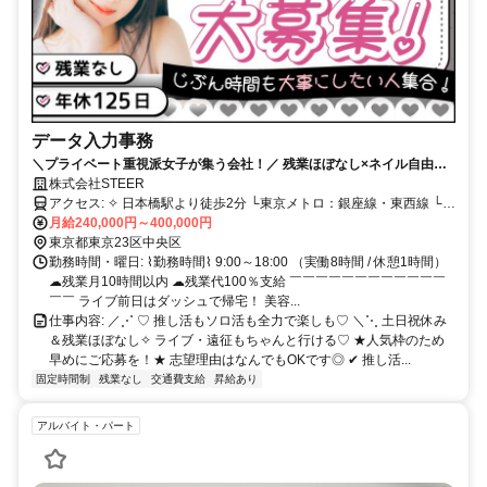
データ入力事務
＼プライベート重視派女子が集う会社！／ 残業ほぼなし×ネイル自由！
土日祝休み＆年間休日125日
株式会社STEER
アクセス: ✧ 日本橋駅より徒歩2分 └東京メトロ：銀座線・東西線 └都
営地下鉄：浅草線 ✧ 東京駅より徒歩7分 └JR：山手線・京浜東北線・
月給240,000円～400,000円
中央線 ・東海道線・横須賀線・総武線快速 など └東京メトロ：丸ノ
東京都東京23区中央区
内線 ✧ 京橋駅より徒歩5分 └東京メトロ：銀座線 新宿駅・渋谷駅・池
勤務時間・曜日: ⌇勤務時間⌇ 9:00～18:00 （実働8時間 / 休憩1時間）
袋駅・品川駅など、 主要ターミナル駅へのアクセスも良好◎ 仕事終
☁残業月10時間以内 ☁残業代100％支給 ￣￣￣￣￣￣￣￣￣￣￣￣
わりのお買い物や推し活、 友達との予定も立てやすい立地です❤︎
￣￣ ライブ前日はダッシュで帰宅！ 美容...
仕事内容: ／⋰ ♡ 推し活もソロ活も全力で楽しも♡ ＼⋱ 土日祝休み
＆残業ほぼなし✧ ライブ・遠征もちゃんと行ける♡ ★人気枠のため
早めにご応募を！★ 志望理由はなんでもOKです◎ ✔ 推し活...
固定時間制
残業なし
交通費支給
昇給あり
アルバイト・パート