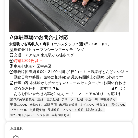
立体駐車場のお問合せ対応
未経験でも高収入！簡単コールスタッフ＊週3日～OK♪（01）
株式会社ヒューマンシーンマーケティング
交通・アクセス 東京駅から徒歩スグ
時給1,800円以上
東京都東京23区中央区
勤務時間詳細 9:00～21:00の間で1日6h～！ ＊残業ほとんどナシ◎ ＊
勤務日数や時間が気軽に相談ok ※週20時間以上の勤務は必須です
仕事内容 未経験から始めやすい♪ コールセンターでの お問い合わせ
対応をお任せします◎ ◥◣＿＿＿＿＿＿＿＿＿＿＿＿＿＿◢◤ よく
あるお問い合わせ内容が中心なので、 マニュアル通りに対応すれ...
業界未経験者歓迎
主婦・主夫歓迎
フリーター歓迎
学歴不問
職場見学可
平日のみOK
転勤なし
経験不問
未経験者歓迎
ネイルOK
残業なし
週払いOK
ブランクOK
交通費支給
長期歓迎
フルタイム歓迎
駅近5分以内
週2・3日からOK
シフト制
長期休暇あり
派遣社員