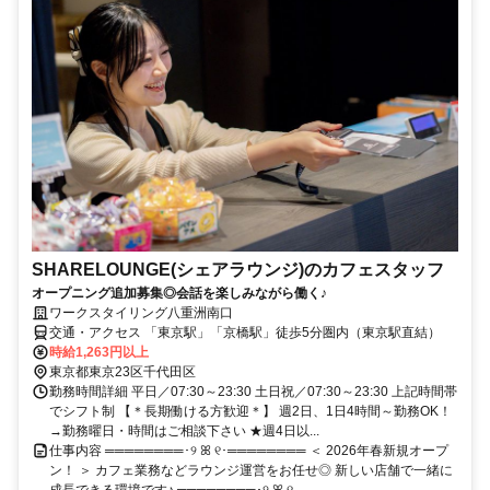
SHARELOUNGE(シェアラウンジ)のカフェスタッフ
オープニング追加募集◎会話を楽しみながら働く♪
ワークスタイリング八重洲南口
交通・アクセス 「東京駅」「京橋駅」徒歩5分圏内（東京駅直結）
時給1,263円以上
東京都東京23区千代田区
勤務時間詳細 平日／07:30～23:30 土日祝／07:30～23:30 上記時間帯
でシフト制 【＊長期働ける方歓迎＊】 週2日、1日4時間～勤務OK！
→勤務曜日・時間はご相談下さい ★週4日以...
仕事内容 ════════･୨ ꕤ ୧･════════ ＜ 2026年春新規オープ
ン！ ＞ カフェ業務などラウンジ運営をお任せ◎ 新しい店舗で一緒に