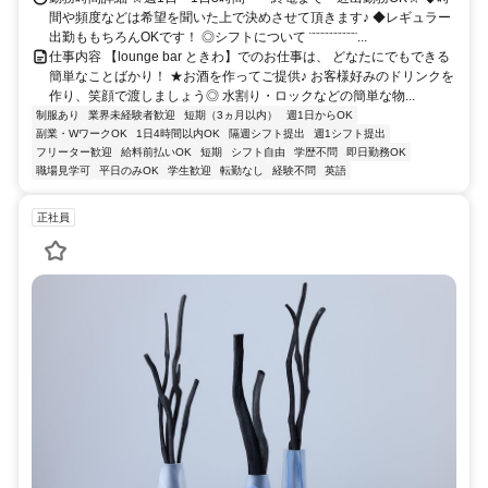
間や頻度などは希望を聞いた上で決めさせて頂きます♪ ◆レギュラー
出勤ももちろんOKです！ ◎シフトについて ¨¨¨¨¨¨¨¨¨¨¨...
仕事内容 【lounge bar ときわ】でのお仕事は、 どなたにでもできる
簡単なことばかり！ ★お酒を作ってご提供♪ お客様好みのドリンクを
作り、笑顔で渡しましょう◎ 水割り・ロックなどの簡単な物...
制服あり
業界未経験者歓迎
短期（3ヵ月以内）
週1日からOK
副業・WワークOK
1日4時間以内OK
隔週シフト提出
週1シフト提出
フリーター歓迎
給料前払いOK
短期
シフト自由
学歴不問
即日勤務OK
職場見学可
平日のみOK
学生歓迎
転勤なし
経験不問
英語
正社員