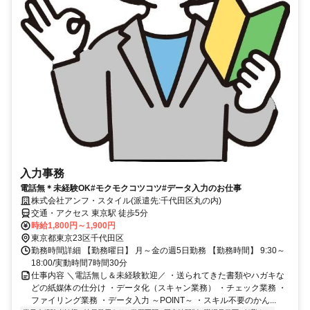
入力事務
電話無＊未経験OK#モクモクコツコツ#データ入力のお仕事
株式会社アンフ・スタイル(派遣先:千代田区丸の内)
交通・アクセス 東京駅 徒歩5分
時給1,800円～1,900円
東京都東京23区千代田区
勤務時間詳細 【勤務曜日】 月～金の週5日勤務 【勤務時間】 9:30～
18:00/実動時間7時間30分
仕事内容 ＼電話無し＆未経験歓迎／ ・送られてきた書類やハガキな
どの紙媒体の仕分け ・データ化（スキャン業務） ・チェック業務 ・
ファイリング業務 ・データ入力 ～POINT～ ・スキル不要のかん...