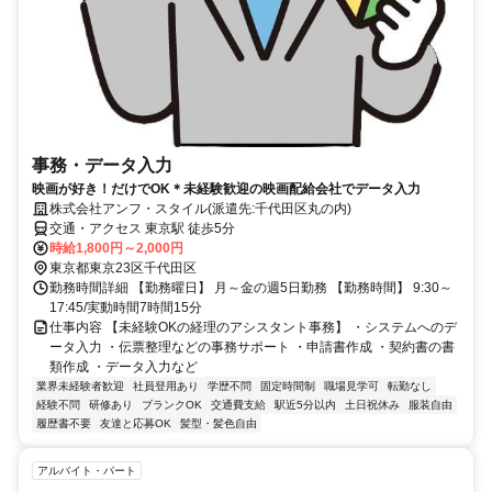
事務・データ入力
映画が好き！だけでOK＊未経験歓迎の映画配給会社でデータ入力
株式会社アンフ・スタイル(派遣先:千代田区丸の内)
交通・アクセス 東京駅 徒歩5分
時給1,800円～2,000円
東京都東京23区千代田区
勤務時間詳細 【勤務曜日】 月～金の週5日勤務 【勤務時間】 9:30～
17:45/実動時間7時間15分
仕事内容 【未経験OKの経理のアシスタント事務】 ・システムへのデ
ータ入力 ・伝票整理などの事務サポート ・申請書作成 ・契約書の書
類作成 ・データ入力など
業界未経験者歓迎
社員登用あり
学歴不問
固定時間制
職場見学可
転勤なし
経験不問
研修あり
ブランクOK
交通費支給
駅近5分以内
土日祝休み
服装自由
履歴書不要
友達と応募OK
髪型・髪色自由
アルバイト・パート