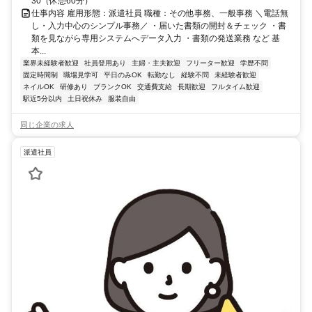
30（休憩60分）
仕事内容 雇用形態：派遣社員 職種：その他事務、一般事務 ＼電話無
し・入力中心のシンプル事務／ ・届いた書類の開封＆チェック ・書
類を見ながら専用システムへデータ入力 ・書類の発送業務 など 基
本...
業界未経験者歓迎
社員登用あり
主婦・主夫歓迎
フリーター歓迎
学歴不問
固定時間制
職場見学可
平日のみOK
転勤なし
経験不問
未経験者歓迎
ネイルOK
研修あり
ブランクOK
交通費支給
長期歓迎
フルタイム歓迎
駅近5分以内
土日祝休み
服装自由
同じ企業の求人
派遣社員