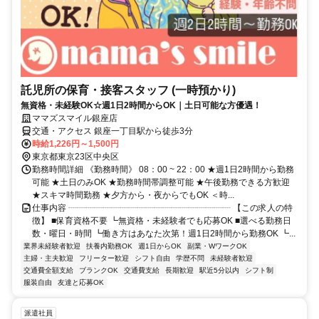
託児所の保育・接客スタッフ (一時預かり)
無資格・未経験OK☆週1日2時間からOK｜土日可能な方優遇！
ママズスマイル銀座店
交通・アクセス 銀座一丁目駅から徒歩3分
時給1,226円～1,500円
東京都東京23区中央区
勤務時間詳細 《勤務時間》 08：00 ~ 22：00 ★週1日2時間から勤務
可能 ★土日のみOK ★勤務時間帯調整可能 ★午後勤務できる方歓迎
★スキマ時間勤務 ★夕方から・夜からでもOK ＜時...
仕事内容 ┈┈┈┈┈┈┈┈┈┈┈┈┈┈┈┈┈┈┈ 【この求人の特
徴】 ■保育資格不要 ┗無資格・未経験者でも応募OK ■選べる勤務日
数・曜日・時間 ┗働き方はあなた次第！週1日2時間から勤務OK ┗...
業界未経験者歓迎
扶養内勤務OK
週1日からOK
副業・WワークOK
主婦・主夫歓迎
フリーター歓迎
シフト自由
学歴不問
未経験者歓迎
交通費全額支給
ブランクOK
交通費支給
長期歓迎
駅近5分以内
シフト制
服装自由
友達と応募OK
派遣社員