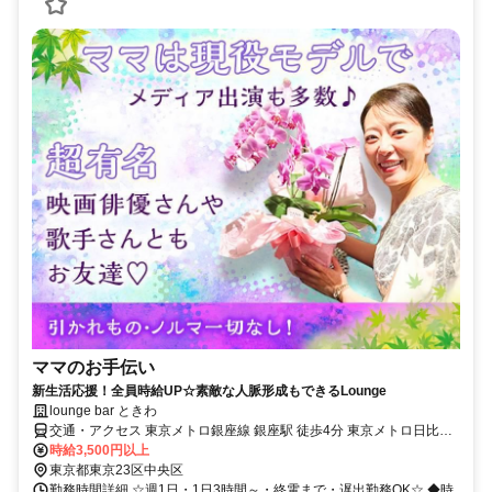
ママのお手伝い
新生活応援！全員時給UP☆素敵な人脈形成もできるLounge
lounge bar ときわ
交通・アクセス 東京メトロ銀座線 銀座駅 徒歩4分 東京メトロ日比谷
線 銀座駅 徒歩4分 東京メトロ丸ノ内線 銀座駅 徒歩4分
時給3,500円以上
東京都東京23区中央区
勤務時間詳細 ☆週1日・1日3時間～・終電まで・遅出勤務OK☆ ◆時