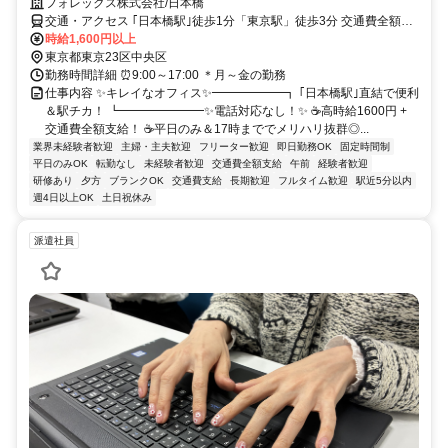
フォレックス株式会社/日本橋
交通・アクセス ｢日本橋駅｣徒歩1分「東京駅」徒歩3分 交通費全額支
給
時給1,600円以上
東京都東京23区中央区
勤務時間詳細 ⏰9:00～17:00 ＊月～金の勤務
仕事内容 ✨キレイなオフィス✨━━━━━━┓ ｢日本橋駅｣直結で便利
＆駅チカ！ ┗━━━━━━━✨電話対応なし！✨ ☕高時給1600円 +
交通費全額支給！ ☕平日のみ＆17時まででメリハリ抜群◎...
業界未経験者歓迎
主婦・主夫歓迎
フリーター歓迎
即日勤務OK
固定時間制
平日のみOK
転勤なし
未経験者歓迎
交通費全額支給
午前
経験者歓迎
研修あり
夕方
ブランクOK
交通費支給
長期歓迎
フルタイム歓迎
駅近5分以内
週4日以上OK
土日祝休み
派遣社員