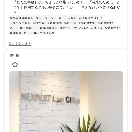
「ただの事務じゃ、ちょっと物足りないかも」 「将来のために、ど
こでも通用するスキルを身につけたい！」 そんな想いを寄せるあな
た...
業界未経験者歓迎
ランチタイム
主婦・主夫歓迎
資格取得支援あり
フリーター歓迎
学歴不問
固定時間制
経験不問
未経験者歓迎
経験者歓迎
ネイルOK
残業なし
有資格者歓迎
在宅OK
ブランクOK
育休あり
交通費支給
長期歓迎
ピアスOK
土日祝休み
同じ企業の求人
正社員