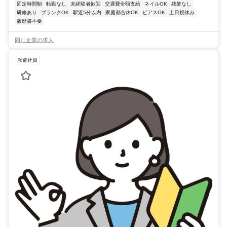
固定時間制
転勤なし
未経験者歓迎
交通費全額支給
ネイルOK
残業なし
研修あり
ブランクOK
駅近5分以内
家庭都合休OK
ピアスOK
土日祝休み
履歴書不要
同じ企業の求人
派遣社員