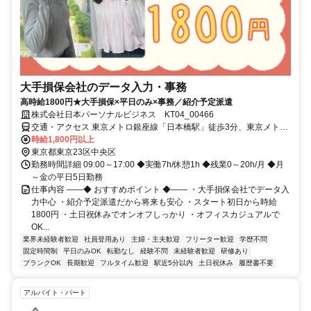
大手損保会社のデータ入力・事務
高時給1800円★大手損保×平日のみ×事務／紹介予定派遣
株式会社日本パーソナルビジネス KT04_00466
交通・アクセス 東京メトロ銀座線「日本橋駅」徒歩3分、東京メトロ
銀座線「京橋駅」徒歩6分、東京メトロ日比谷線「八丁堀駅」徒歩12
時給1,800円以上
分、ＪＲ中央線快速「東京駅」徒歩10分
東京都東京23区中央区
勤務時間詳細 09:00～17:00 ◆実働7h/休憩1h ◆残業0～20h/月 ◆月
～金の平日5日勤務
仕事内容 ――◆ おすすめポイント ◆―― ・大手損保会社でデータ入
力中心 ・紹介予定派遣だから将来も安心 ・スタート初日から時給
1800円 ・土日祝休みでオンオフしっかり ・オフィスカジュアルで
OK...
業界未経験者歓迎
社員登用あり
主婦・主夫歓迎
フリーター歓迎
学歴不問
固定時間制
平日のみOK
転勤なし
経験不問
未経験者歓迎
研修あり
ブランクOK
長期歓迎
フルタイム歓迎
駅近5分以内
土日祝休み
履歴書不要
アルバイト・パート