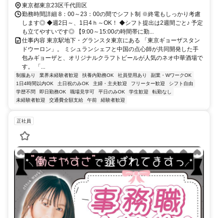
東京都東京23区千代田区
勤務時間詳細 8：00～23：00の間でシフト制 ※終電もしっかり考慮
します◎ ◆週2日～、1日4ｈ～OK！ ◆シフト提出は2週間ごと♪ 予定
も立てやすいです◎ 【9:00～15:00の時間帯に勤...
仕事内容 東京駅地下・グランスタ東京にある 「東京ギョーザスタン
ドウーロン」。 ミシュランシェフと中国の点心師が共同開発した手
包みギョーザと、オリジナルクラフトビールが人気のネオ中華酒場で
す。 「...
制服あり
業界未経験者歓迎
扶養内勤務OK
社員登用あり
副業・WワークOK
1日4時間以内OK
土日祝のみOK
主婦・主夫歓迎
フリーター歓迎
シフト自由
学歴不問
即日勤務OK
職場見学可
平日のみOK
学生歓迎
転勤なし
未経験者歓迎
交通費全額支給
午前
経験者歓迎
正社員