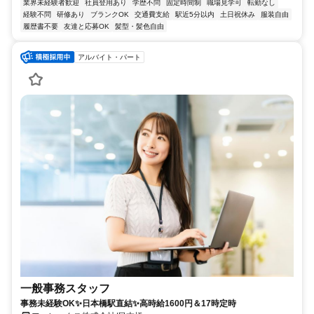
業界未経験者歓迎
社員登用あり
学歴不問
固定時間制
職場見学可
転勤なし
経験不問
研修あり
ブランクOK
交通費支給
駅近5分以内
土日祝休み
服装自由
履歴書不要
友達と応募OK
髪型・髪色自由
アルバイト・パート
一般事務スタッフ
事務未経験OK✨日本橋駅直結✨高時給1600円＆17時定時