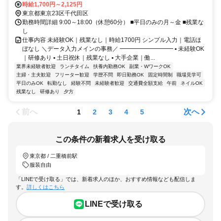
線「東京駅」徒歩15分
時給1,700円～2,125円
東京都東京23区千代田区
勤務時間詳細 9:00～18:00（休憩60分） ■平日のみの月～金 ■残業な
し
仕事内容 未経験OK｜残業なし｜時給1700円 シンプル入力｜電話ほ
ぼなし ＼データ入力メインの事務／ ━━━━━━━━━ ▪️ 未経験OK
｜研修あり ▪️ 土日祝休｜残業なし ▪️ 大手企業｜働...
業界未経験者歓迎
ランチタイム
扶養内勤務OK
副業・WワークOK
主婦・主夫歓迎
フリーター歓迎
学歴不問
即日勤務OK
固定時間制
職場見学可
平日のみOK
転勤なし
経験不問
未経験者歓迎
交通費全額支給
午前
ネイルOK
残業なし
研修あり
夕方
前へ
次へ
1
2
3
4
5
この条件の新着求人を受け取る
東京都 / 二重橋前駅
服装自由
「LINEで受け取る」では、新着求人のほか、おすすめ情報なども配信しま
す。
詳しくはこちら
LINEで受け取る